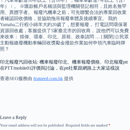
﹝汽車車齡達10年以上（含10年），機車車齡達7年以上（含7
年）﹞。 ※匯款帳戶名稱須與監理機關登記相符，且姓名無罕
用、異體字者。 報廢汽機車之前，可先聯繫合法的專業回收業
者確認回收價格，並協助拖吊報廢車體及後續事宜。 我的
Yamaha二行程小綿羊大約20歲了，想要報廢， 打電話問環保署
資源回收處，客服提供了5家臺北市的回收商， 說他們可以免費
來收車： 煌偉、環泰、印北、原裕、政泰請問 … [ 關閉] [] 民眾
主動報繳廢機動車輛回收獎勵金撥款作業如何申領汽車臨時牌
照？
印北報廢汽回收站: 機車報廢印北、機車報廢價格、印北報廢ptt
在PTT/mobile01評價與討論，在ptt社羣跟網路上大家這樣說
香港SEO服務由
featured.com.hk
提供
Leave a Reply
Your email address will not be published.
Required fields are marked
*