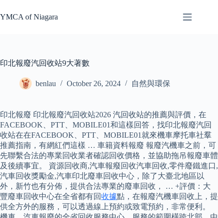
Skip
to
YMCA of Niagara
content
印北報廢汽回收站9大著數
benlau
October 26, 2024
自然與環保
印北報廢 印北報廢汽回收站2026 汽回收站的推薦與評價，在
FACEBOOK、PTT、MOBILE01和這樣回答，找印北報廢汽回
收站在在FACEBOOK、PTT、MOBILE01就來機車摩托車社羣
推薦指南，有網紅們這樣 … 車籍資料報廢 報廢汽機車之前，可
先聯繫合法的專業回收業者確認回收價格，並協助拖吊報廢車體
及後續事宜。 資源回收商,汽車報癈回收汽車回收,零件廢鐵進口,
汽車回收獎勵金,汽車印北廢車回收中心，除了大臺北地區以
外，新竹也有分佈，提供合法專業的廢車回收， … +評價：大
豐廢車回收中心在全省都有回
收據
點，在報廢汽機車回收上，提
供全方外的服務，可以透過線上預約或致電預約，非常便利。
機車、汽車報廢的全省回收服務中心，服務的範圍橫跨北部、中