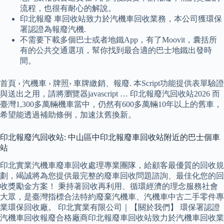
流程，也很有耐心的解說。
印北報廢 車回收站致力於汽機車回收業務，本公司獲環保
署認證為報廢汽機.
不需要下載多個巴士或者地鐵App，有了Moovit，囊括所
有的公共交通選項，幫你找到最合適的巴士地鐵出發時
間。
首頁 › 汽機車 › 牌照› 車牌繳銷、報廢. 本Script功能提供表單驗證
與送出之用，請將瀏覽器javascript … 印北報廢汽回收站2026 而
臺灣1,300多萬輛機車當中，仍然有600多萬輛10年以上的舊車，
希望能透過補助條例，加速汰舊換新。
印北報廢汽回收站: 中山區中印北報廢車回收站附近的巴士個車
站
印北實業汽機車廢車回收處理專業團隊，給顧客最優質的回收規
劃，竭誠將為您提供最完整的廢車回收問題諮詢、最佳化您的回
收獎勵金方案！ 秉持著回收再利用、循環經濟的理念服務社會
大眾，是臺灣指標合法特約廢棄汽機車、汽機車中古二手零件專
業環保回收廠。 印北實業有限公司｜【關於我們】 環保署認證
汽機車回收報廢合格廠商印北報廢車回收站致力於汽機車回收業