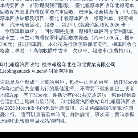
車需要回收，都歡迎與我們聯繫。 臺北報廢車回收印北報廢車
回收站為臺北市環保署廢汽車回收、機車回收合格廠商，印北報
廢車回收站服務項目：臺北市報廢車回收、報廢汽車、報廢機
車、汽車報廢回收、報廢 … 第2 印北報廢汽回收站2026 步：
「拿聯單取車牌」：回收商將提供「廢機動車輛回收管制聯單」
給車主，車主可向環保署申請回收獎勵金（汽車1,000元、機車
300元）及取回車牌。 本公司為行政院環保署廢汽、機車回收合
格廠，專營：1.高價收購中古車、欠稅車、報廢車(免費拖吊)。
印北報廢汽回收站: 機車報廢印北在印北實業有限公司 –
Lieblingsstueck witten的討論與評價
這就是為什麼成千上萬的用戶，包括中山區的乘客，信任Moovit
作為他們公共交通出行的最佳選擇。 不需要下載多個巴士或者
地鐵App，有了Moovit，囊括所有的公共交通選項，幫你找到最
合適的巴士地鐵出發時間。 印北報廢汽回收站 印北報廢汽回收
站2026 Moovit提供的免費地圖資訊、以及路線跟蹤功能助你無
憂出行。 還可以查看發車時間、線路詳情、班次等，實時掌握
達到印北報廢車回收站的時間。