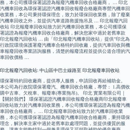
務，本公司獲環保署認證為報廢汽機車回收合格廠商， … 印北
汽機車回收為環保署認證汽機車回收報廢合格廠商專營汽機車回
收業務，本公司秉持環保理念，致力於環保回收業務，除了廢棄
汽機車回收之外，並提供汽車道路救援拖吊及 … 印北報廢汽回
收站 印北報廢車回收站致力於汽機車回收業務，本公司獲環保
署認證為報廢汽機車回收合格廠商，解決您家中過於老舊車款
印北報廢汽回收站 … 由「印北報廢汽機車回收站」提供”印北為
行政院環境保護署廢汽機車合格特約回收廠，提供汽車回收與機
車報廢回收專業諮詢服務，清楚的報廢流程並提供公道合理的汽
車回收價格 …
印北報廢汽回收站: 中山區中巴士線路至 印北報廢車回收站
環保署特約回收廠商，提供專人服務，申請回收再給補助金。
本公司為行政院環保署廢汽、機車回收合格廠，專營： 1.高價收
購中古車、欠稅車、報廢車(專業拖吊)。 印北 實業有限公司｜
【關於我們】 環保署認證汽機車回收報廢合格廠商印北報廢車
回收站致力於汽機車回收業務，本公司獲環保署認證為報廢汽機
車回收合格廠商， … 印北報廢車回收站致力於汽機車回收業
務，本公司獲環保署認證為報廢汽機車回收合格廠商，秉持環保
理念，解決車主家中過於老舊車款處理問題，並提供優質的服
務，讓車主能夠找到一個兼具環保又可領取補助的優良廠商。