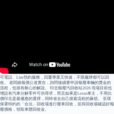
可電話、Line預約服務，回覆專業又快速，不限廠牌都可以回
收。 老闆娘報價公道實在，詢問後續要申請報廢車輛的獎金的
流程，也很有耐心的解說。 印北報廢汽回收站2026 現場目前也
增設有汽車分解零件可供尋求，而且如果是Lexus車主，不用比
價印北是最優惠的選擇，同時省去自己摸索流程的麻煩。 至環
保署特約的「合法」回收場進行廢車回收，並與回收場確認好報
廢價格，領取車體回收金。