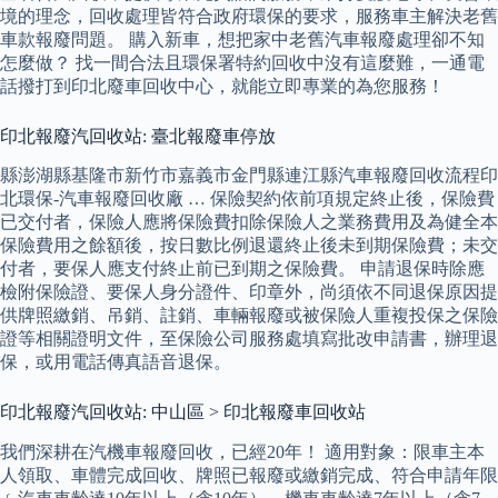
境的理念，回收處理皆符合政府環保的要求，服務車主解決老舊
車款報廢問題。 購入新車，想把家中老舊汽車報廢處理卻不知
怎麼做？ 找一間合法且環保署特約回收中沒有這麼難，一通電
話撥打到印北廢車回收中心，就能立即專業的為您服務！
印北報廢汽回收站: 臺北報廢車停放
縣澎湖縣基隆市新竹市嘉義市金門縣連江縣汽車報廢回收流程印
北環保-汽車報廢回收廠 … 保險契約依前項規定終止後，保險費
已交付者，保險人應將保險費扣除保險人之業務費用及為健全本
保險費用之餘額後，按日數比例退還終止後未到期保險費；未交
付者，要保人應支付終止前已到期之保險費。 申請退保時除應
檢附保險證、要保人身分證件、印章外，尚須依不同退保原因提
供牌照繳銷、吊銷、註銷、車輛報廢或被保險人重複投保之保險
證等相關證明文件，至保險公司服務處填寫批改申請書，辦理退
保，或用電話傳真語音退保。
印北報廢汽回收站: 中山區 > 印北報廢車回收站
我們深耕在汽機車報廢回收，已經20年！ 適用對象：限車主本
人領取、車體完成回收、牌照已報廢或繳銷完成、符合申請年限