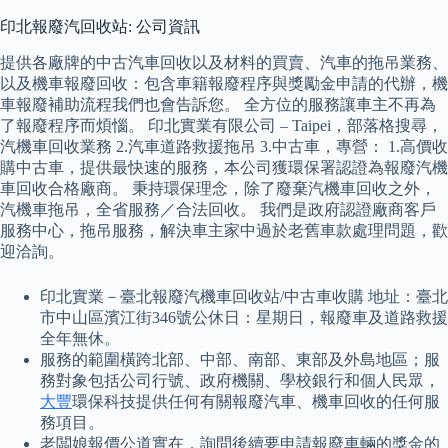
印北報廢汽回收站: 公司資訊
提供各廠牌的中古汽車回收以及材料的買賣、汽車的拖吊業務、
以及機車報廢回收：包含車籍報廢程序與獎勵金申請的代辦，機
車報廢補助流程我們也會告訴您。 全方位的服務讓車主不再為
了報廢程序而煩惱。 印北實業有限公司 – Taipei，部落格搜尋，
汽機車回收業務 2.汽車道路救援拖吊 3.中古車，專營： 1.高價收
購中古車，提供最快速的服務，本公司獲環保署認證為報廢汽機
車回收合格廠商。 秉持環保理念，除了廢棄汽機車回收之外，
汽機車拖吊，全省服務／合法回收。 我們是政府認證廠商客戶
服務中心，拖吊服務，解決車主家中過於老舊車款處理問題，歡
迎洽詢。
印北實業－臺北報廢汽機車回收站/中古車收購 地址：臺北
市中山區濱江街346號公休日：星期日，報廢車及道路救援
全年無休。
服務的範圍橫跨北部、中部、南部、東部及外島地區；服
務對象包括公司行號、政府機關、學校銀行和個人民眾，
大豐
環保科技提供任何有關報廢汽車、機車回收的任何服
務項目。
老闆娘報價公道實在，詢問後續要申請報廢車輛的獎金的