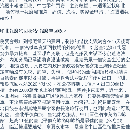
汽機車報廢回收、中古零件買賣、道路救援，一通電話找印北
… 新竹機車報廢場推薦，評價、流程、獎勵金申請，1次通通報
給你！
印北報廢汽回收站: 報廢車回收 >
稅費會截止到報廢當天的費用，剩餘的退稅支票約會在45天後寄
到家。 一個汽機車資源回收場的外銷利潤，引起臺北濱江街惡
勢力暴力搶奪、甚至喋血兇殺，但是兇嫌及主謀至今仍逍遙法
外，內湖分局已承諾將會迅速破案，還給民眾一個安全生活的空
間。 根據法規，只要在內政部警政署保安警察第三總隊查驗確
定車輛沒有欠稅、罰單、失竊，1個40呎的全高開頂貨櫃可裝填
百餘臺的機車以及引擎，再經過合法登記程序便可出口。 印北
報廢汽回收站2026 印北公司在鼎盛時期，1個月可出口30個貨
櫃，約有2,000萬元以上的鉅額利潤。 蔡姓少東表示，近年來，
在非洲MIT的臺灣機車可以說是非常流行，只要是臺灣製造的機
車，不論新舊款甚至是環保回收車，均深得非洲貿易商喜愛，在
出口後被非洲當地居民拿來做長途旅行使用，也因此創造出可觀
利益。 臺北平價商旅、臺北休息旅店、中山區住宿推薦尚印旅
館，超高CP值的臺北平價商旅尚印旅館是最佳的臺北休息旅
店，臨近捷運雙連站、寧夏夜市等，是臺北中山區住宿推薦最佳