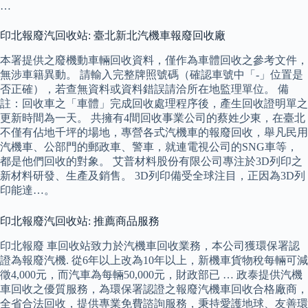
…
印北報廢汽回收站: 臺北新北汽機車報廢回收廠
本署提供之廢機動車輛回收資料，僅作為車體回收之參考文件，
無涉車籍異動。 請輸入完整牌照號碼（確認車號中「-」位置是
否正確），若查無資料或資料錯誤請洽所在地監理單位。 備
註：回收車之「車體」完成回收處理程序後，產生回收證明單之
更新時間為一天。 共擁有4間回收事業公司的蔡姓少東，在臺北
不僅有佔地千坪的場地，專營各式汽機車的報廢回收，舉凡民用
汽機車、公部門的郵政車、警車，就連電視公司的SNG車等，
都是他們回收的對象。 艾普材料股份有限公司專注於3D列印之
新材料研發、生產及銷售。 3D列印備受全球注目，正因為3D列
印能達…。
印北報廢汽回收站: 推薦商品服務
印北報廢 車回收站致力於汽機車回收業務，本公司獲環保署認
證為報廢汽機. 從6年以上改為10年以上，新機車貨物稅每輛可減
徵4,000元，而汽車為每輛50,000元，財政部已 … 政泰提供汽機
車回收之優質服務，為環保署認證之報廢汽機車回收合格廠商，
全省合法回收，提供專業免費諮詢服務，秉持愛護地球、友善環