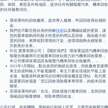
部、南部、東部及外島地區，提供任何有關報廢汽車、機車回收
的任何服務項目。
環保署特約回收廠商，提供專人服務，申請回收再給補助
金。
我們也不斷完善自身的拆解
技術
以及機械組建的更新，讓
您的愛車能夠得到最大程度的利用以及回收，藉由最大程
度的回收，來降低對環境的汙染，使環境能夠永續發展，
共創美好未來。
印北 實業有限公司｜【關於我們】 環保署認證汽機車回收
報廢合格廠商印北報廢車回收站致力於汽機車回收業務，
本公司獲環保署認證為報廢汽機車回收合格廠商， …
2021年3月開始，配合政府的無紙化政策，回收廠會直接將
車主的資料輸入平板電腦裡，車主只要在現場於平板上簽
名後，報廢資料就會同步回傳到環保屬及監理站，取代舊
版還要回收場蓋「登記回收清除廢車專用章」的紙本回收
聯單。
至環保署特約的「合法」回收場進行廢車回收，並與回收
場確認好報廢價格，領取車體回收金。
公司行號、政府機關、學校銀行和個人民眾，只要您有報廢汽機