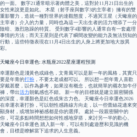
的一面。 數字21通常暗示著肉體之美，這對於11月21日出生的
女性來說更是如此。 木星（射手座與數字3的主宰者）擁有的雙
重影響力，造就一種對世界的達觀態度，不過冥王星（天蠍座的
主宰者）介入的力量，同時也為這一天出生者的活力增添了一分
陰暗、激烈急躁的特質。 受到數字4影響的人通常自有一套處理
事情的方法；而天王星則是代表了瞬間改變的能力及無法預知的
行動，這些特徵表現在11月4日出生的人身上將更加地大放異
彩。
天蠍座今日幸運色: 水瓶座2022星座運程預測
幸運顏色是淺黃色或綠色，文青風可以是新一年的風格，其實只
要是年青的
打扮
，不要太老成都可以。 所以想一想年青人喜歡
穿戴甚麼，以作為參考，如果沒有概念，也就簡單的襯衣加牛仔
褲，帶出
活力
朝氣感也不錯。 新一年的目標就是建立親密關係
的深度，幸運顏色是紅色或朱古力色。 天蠍座今日幸運色2026
在幸運衣著打扮，可以朝性感路線方向走，以一些蕾絲花邊來突
顯身材，或增加神祕感都是你的選擇。 處於一段親密關中的
你，可花多點時間想想如何性感地穿搭，來討另一半的歡心。
天蠍座今日幸運色 踏入新一年，可以有到處遊歷和見識的機
會，目標是瞭解當下追求的人生意義。