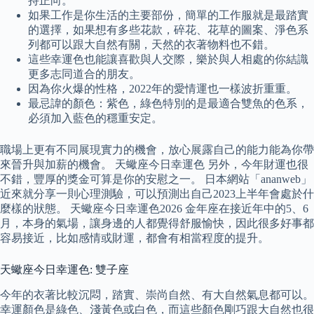
持正向。
如果工作是你生活的主要部份，簡單的工作服就是最踏實
的選擇，如果想有多些花款，碎花、花草的圖案、淨色系
列都可以跟大自然有關，天然的衣著物料也不錯。
這些幸運色也能讓喜歡與人交際，樂於與人相處的你結識
更多志同道合的朋友。
因為你火爆的性格，2022年的愛情運也一樣波折重重。
最忌諱的顏色：紫色，綠色特別的是最適合雙魚的色系，
必須加入藍色的穩重安定。
職場上更有不同展現實力的機會，放心展露自己的能力能為你帶
來晉升與加薪的機會。 天蠍座今日幸運色 另外，今年財運也很
不錯，豐厚的獎金可算是你的安慰之一。 日本網站「ananweb」
近來就分享一則心理測驗，可以預測出自己2023上半年會處於什
麼樣的狀態。 天蠍座今日幸運色2026 金年座在接近年中的5、6
月，本身的氣場，讓身邊的人都覺得舒服愉快，因此很多好事都
容易接近，比如感情或財運，都會有相當程度的提升。
天蠍座今日幸運色: 雙子座
今年的衣著比較沉悶，踏實、崇尚自然、有大自然氣息都可以。
幸運顏色是綠色、淺黃色或白色，而這些顏色剛巧跟大自然也很