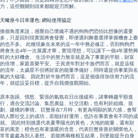
力，這些難關到頭來都能迎刃而解。
天蠍座今日幸運色: 網站使用協定
換個角度來說，感覺自己懷纔不遇的狗狗們恐怕比想像的還要
多，只是回到現實面將會發覺，即便遇到舞臺選擇掌握機會上臺
的也不多。 此種現象在未來的這一年中務必修正，否則狗狗們
將會失去4年一次展露才華，實現理想，可以讓下一個4年運勢興
旺的大好機會。 生活中的努力無非就是為了事業的平順，財富
的倍增，家庭喜樂平安。 壬寅虎年對於牛族們而言，就是這樣
的流年，太歲星不但將財富的能量準備好，同時還提供事業與名
氣的大磁場。 因此對於牛族們而言，這是個值得加倍努力的流
年，就從設妥目標，提升自我價值觀開始。
原本急躁、憤怒、緊張的氣氛在日出後緩和，諸事轉趨平順進
行，適合交流討論、集思廣益、社交活動，也有利於組織、規
劃、建構的事情。 巨蟹座在7月時，有更為明顯的第六感，會幫
助人際社交上的成功，若能好好運用，也許在事業會有不同的成
就。 因此特別挑選代表夏季陽光的黃色，大地的能量，還有財
富的寓意；橙色也有著溫暖的含意，代表巨蟹座善於關懷他人，
常常處處為別人著想。 若能將兩種相互結果，則更能提升自身