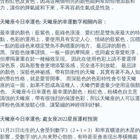
含粉紅色及黃色，因為這兩個明亮的顏色能夠幫助你增加親和
力，讓你的脾氣緩和下來，不再容易生氣或是性急．
天蠍座今日幸運色: 天蠍座的幸運數字相關內容：
最幸運的顏色：藍紫色，藍綠色浪漫、愛幻想是雙魚座最大的特
點，色彩的運用上，要使用具有安定人心、情緒的藍紫色，沉穩
一點的藍綠色來穩定雙魚不夠穩重的地方。 最忌諱的顏色：
黑、深藍色做事謹慎、一板一眼的摩羯座，也同處女座愛乾淨，
但摩羯著重在於一種極致呈現。 因此在使用色彩上請不要選擇
深色系，因為那隻會更增添緊張感，完全達不到放鬆。 最忌諱
的顏色：深藍色神祕感、帶有防衛性的天蠍，其實有著不為人知
的潛在性格，就是愛管閒事。 而深藍色的色彩特性會引發天蠍
座的這一面，如果不想成為這種人，天蠍們要盡量少使用這個顏
色。 天蠍座今日幸運色 最幸運的顏色：粉紅色，粉橘色自主意
識強的天蠍座，帶有很強烈的保護色彩，所以天蠍座的人可以選
擇粉色係來放鬆心情、讓緊繃的神經得到紓解。
天蠍座今日幸運色: 處女座2022星座運程預測
11月21日出生的人會受到數字3（2＋1＝3）和率直曠達的木星的
影響，受數字3的人向來野心勃勃，有時甚至會表現出專橫獨裁