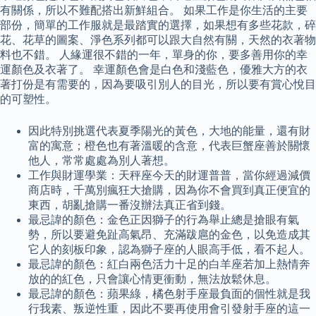
有關係，所以不難配搭出新鮮組合。 如果工作是你生活的主要
部份，簡單的工作服就是最踏實的選擇，如果想有多些花款，碎
花、花草的圖案、淨色系列都可以跟大自然有關，天然的衣著物
料也不錯。 人緣運很不錯的一年，單身的你，要多善用你的幸
運顏色及衣著了。 幸運顏色會是白色和淺藍色，優雅大方的衣
著打份是有需要的，因為要吸引別人的目光，所以要有賞心悅目
的可塑性。
因此特別挑選代表夏季陽光的黃色，大地的能量，還有財
富的寓意；橙色也有著溫暖的含意，代表巨蟹座善於關懷
他人，常常處處為別人著想。
工作與財運學業：天秤座今天的財運普普，當你經過減價
商店時，千萬別瘋狂大搶購，因為你不會買到真正便宜的
東西，胡亂搶購一番沒辦法真正省到錢。
最忌諱的顏色：金色正因獅子的行為舉止總是搶眼有氣
勢，所以要避免趾高氣昂、充滿跋扈的金色，以免造成其
它人的刻板印象，認為獅子座的人眼高手低，看不起人。
最忌諱的顏色：紅白兩色活力十足的白羊座若加上熱情奔
放的的紅色，只會讓心情更衝動，無法放鬆休息。
最忌諱的顏色：蘋果綠，橘色射手座最負面的個性就是我
行我素、叛逆性重，因此不要再使用會引發射手座的這一