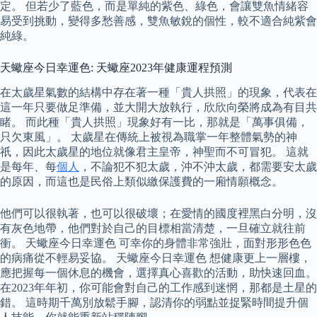
定。 但若少了藍色，而是單純的紫色、綠色，會讓雙魚情緒容
易受到挑動，變得多愁善感，雙魚敏銳的個性，較不適合純紫會
純綠。
天蠍座今日幸運色: 天蠍座2023年健康運程預測
在太歲星氣數的結構中存在著一種「貴人拱照」的現象，代表在
這一年只要做足準備，並大開大放執行，欣欣向榮將成為有目共
睹。 而此種「貴人拱照」現象好有一比，那就是「萬事俱備，
只欠東風」。 太歲星在傳統上被視為職掌一年整體氣勢的神
祇，因此太歲星的地位就像君主皇帝，神聖而不可冒犯。 這就
是每年、每
個人
，不論犯不犯太歲，沖不沖太歲，都需要安太歲
的原因，而這也是民俗上類似繳保護費的一廂情願概念。
他們可以很執著，也可以很破壞；在愛情的國度裡黑白分明，沒
有灰色地帶，他們對於自己的目標相當清楚，一旦確立就往前
衝。 天蠍座今日幸運色 可幸你的身體非常強壯，面對形形色色
的病痛從不輕易妥協。 天蠍座今日幸運色 想健康更上一層樓，
應把握每一個休息的機會，選擇真心喜歡的活動，助快速回血。
在2023年年初，你可能會對自己的工作感到迷惘，那都是土星的
錯。 這時期千萬別放鬆手腳，認清你的弱點並捉緊時間提升個