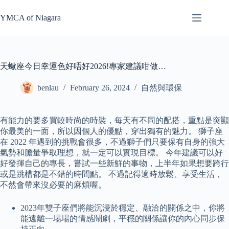
Skip
to
YMCA of Niagara
content
天蠍座今日幸運色好唔好2026!專家建議咁做…
benlau
February 26, 2024
自然與環保
有能力的要多買較時尚的時裝，每天有不同的配搭，重點是突顯
你最美的一面，所以因個人的優點，穿出獨有的魅力。 獅子座
在 2022 年遇到的挑戰會很多，不過獅子們只要保有自身的強大
氣勢和膽量爭取理想，就一定可以實現目標。 今年建議可以好
好發揮自己的專長，嘗試一些新鮮的事物，上半年如果想要跨行
或是跳槽都是不錯的時間點。 不過記得適時放鬆、享受生活，
不然會帶來沒必要的麻煩喔。
2023年雙子座們將能沉浸於穩定、融洽的關係之中，你將
能遠離一場場的情感鬧劇，平穩的關係讓你的內心同步保