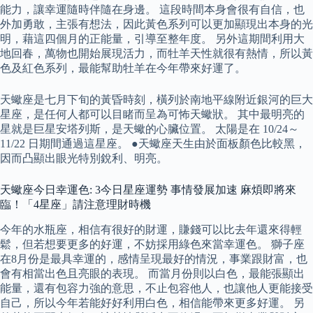
能力，讓幸運隨時伴隨在身邊。 這段時間本身會很有自信，也
外加勇敢，主張有想法，因此黃色系列可以更加顯現出本身的光
明，藉這四個月的正能量，引導至整年度。 另外這期間利用大
地回春，萬物也開始展現活力，而牡羊天性就很有熱情，所以黃
色及紅色系列，最能幫助牡羊在今年帶來好運了。
天蠍座是七月下旬的黃昏時刻，橫列於南地平線附近銀河的巨大
星座，是任何人都可以目睹而呈為可怖天蠍狀。 其中最明亮的
星就是巨星安塔列斯，是天蠍的心臟位置。 太陽是在 10/24～
11/22 日期間通過這星座。 ●天蠍座天生由於面板顏色比較黑，
因而凸顯出眼光特別銳利、明亮。
天蠍座今日幸運色: 3今日星座運勢 事情發展加速 麻煩即將來
臨！「4星座」請注意理財時機
今年的水瓶座，相信有很好的財運，賺錢可以比去年還來得輕
鬆，但若想要更多的好運，不妨採用綠色來當幸運色。 獅子座
在8月份是最具幸運的，感情呈現最好的情況，事業跟財富，也
會有相當出色且亮眼的表現。 而當月份則以白色，最能張顯出
能量，還有包容力強的意思，不止包容他人，也讓他人更能接受
自己，所以今年若能好好利用白色，相信能帶來更多好運。 另