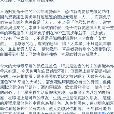
人技能，你就能重新站穩陣腳。
不過對於兔子們的2022年運勢而言，恐怕就需要預先做足功課，
因為想要讓壬寅虎年好運連連的關鍵元素是「人」， 而讓兔子
們嘗盡苦頭的也將會是「人」。 有道是「伴君如伴虎」，當太
歲星與朋友的元素劃上等號的時候，兔子們就要謹慎面對這一整
年的事務運作！ 雖然兔子們在2022壬寅虎年並不「犯太歲」，
也沒有「沖太歲」，不過還是誠懇建議最好老老實實「安太
歲」。 用尊敬的心，虔誠的思維，讓「太歲星」不只是流年朋
友，並且是貴人朋友。 情緒激昂，單身者要特別小心因衝動表
白而受到打擊；已婚者顯得強勢，容易給對方造成壓力。
今天的天蠍最幸運的顏色是藍色，特別是藍色的封面的書能為你
帶來好運。 今天你可能自己感覺不到，但實際上運勢卻是相當
好的，仔細想想看，是不是運氣要比之前好呢？ 天蠍座今日幸
運色2026 幸運的天蠍兒，需要花點時間關心自己的身體，但健
康狀況是沒有問題的，酒肉穿腸過，飲食最好清淡。 擁有十足
的耐心，十二星座裡生活最腳踏實地、做事最全力以赴的魔羯
座，在職場上是可靠的隊友，生活上也是個真誠的朋友。 這樣
的摩羯座屬於你的幸運色為咖啡色、灰色和黑色，這些顏色能幫
助你看起來知性又有內涵，使人更想與你相處。 今年你可能遇
到了不少困難，但是因為你堅忍不拔的個性，只要持續
不斷的
努