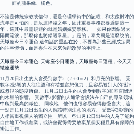
面的蘋果綠、橘色。
不論是傳統宗教或信仰，還是命理學術中的記載，和太歲對沖的
流年是可怕的，是厄運降臨之年，因此重要事務都要避開這一
年，這其中最需規避的就是婚姻嫁娶事務。 「如果你因錯過太
陽而流淚，那麼你也將錯過羣星。」是的，泰戈爾是這麼說的。
天蠍座今日幸運色 這句話的重點在於，不要為那些已經成定局
的往事懊惱，而是專注在未來你能改變的事情上。
天蠍座今日幸運色: 天蠍座今日運勢，天蠍座每日運程，今天天
蠍座運勢
11月20日出生的人會受到數字2（2＋0＝2）和月亮的影響。 受
數字2影響的人往往溫和有禮並富想像力，且容易被別人的批評
或忽視的態度所傷。 11月12日出生的人會受到數字3和率直闊達
的木星的影響。 受數字3影響的人通常會設法在自己的專業領域
中爬到最高的職位。 同樣地，他們也很容易變得傲慢自大，這
一點是11月12日出生的人應該特別注意的地方。 受數字3影響的
人相當重視個人的獨立性，所以一些11月12日出生的人為了能夠
自由地工作或創業，或許會覺得需要放棄某個安穩且具有保障的
褂訕工作。