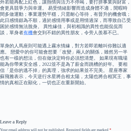
外若能再配上紅色，讓熱情與活力不停竭，要打拼事業與財富，
會更具競爭力與幸運。 易受情緒影響而造成身體不適，閒暇時
間多做運動；事業運勢平穩，只需耐心等待，有晉升的機會哦；
此日感情頗為不順，過於感情用事或是用情過深，而導致自己受
困於感情無法脫身。 異性緣佳，與初相識的異性也能侃侃而
談，單身者
有機
會交到不錯的異性朋友，令旁人羨慕不已。
單身的人馬座則可能遇上霧水情緣，對方若即若離叫你難以適
應。 戀愛中的你可能會想要「改變」兩人的關係，雖然另一半
也有一樣的想法，但在做決定時你必須想清楚。 如果現有職場
能為你帶來安全感，2022並不是為了薪金而跳槽的好年。 要相
信「是你的逃不掉」的真理，強求的結果並不完美。 星座專家
蘇飛雅表示，今天逆行水星將合相太陽，太陽也將合相冥王，事
情的真相正在顯化，一切也正在重新開始。
Leave a Reply
Your email address will not be published.
Required fields are marked
*