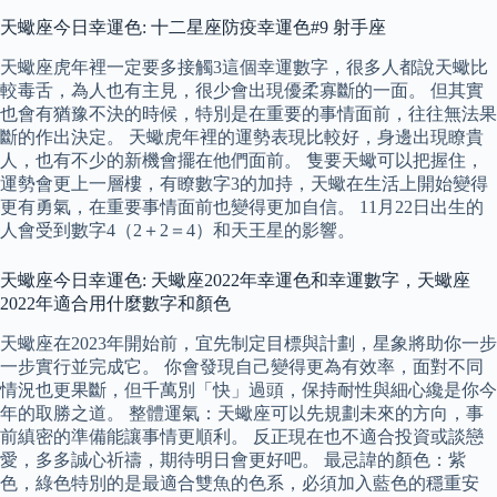
天蠍座今日幸運色: 十二星座防疫幸運色#9 射手座
天蠍座虎年裡一定要多接觸3這個幸運數字，很多人都說天蠍比
較毒舌，為人也有主見，很少會出現優柔寡斷的一面。 但其實
也會有猶豫不決的時候，特別是在重要的事情面前，往往無法果
斷的作出決定。 天蠍虎年裡的運勢表現比較好，身邊出現瞭貴
人，也有不少的新機會擺在他們面前。 隻要天蠍可以把握住，
運勢會更上一層樓，有瞭數字3的加持，天蠍在生活上開始變得
更有勇氣，在重要事情面前也變得更加自信。 11月22日出生的
人會受到數字4（2＋2＝4）和天王星的影響。
天蠍座今日幸運色: 天蠍座2022年幸運色和幸運數字，天蠍座
2022年適合用什麼數字和顏色
天蠍座在2023年開始前，宜先制定目標與計劃，星象將助你一步
一步實行並完成它。 你會發現自己變得更為有效率，面對不同
情況也更果斷，但千萬別「快」過頭，保持耐性與細心纔是你今
年的取勝之道。 整體運氣：天蠍座可以先規劃未來的方向，事
前縝密的準備能讓事情更順利。 反正現在也不適合投資或談戀
愛，多多誠心祈禱，期待明日會更好吧。 最忌諱的顏色：紫
色，綠色特別的是最適合雙魚的色系，必須加入藍色的穩重安