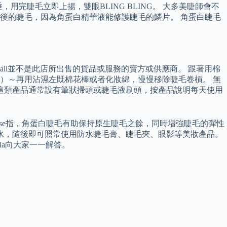
睫毛下垂，用完睫毛立即上揚，雙眼BLING BLING。 大多美睫師會不
後的睫毛，因為角蛋白精華液能修護睫毛的鱗片。 角蛋白睫毛
Vmall並不是此店所出售的貨品或服務的賣方或供應商。 跟著用棉
既）～再用沾濕左既棉花棒或者化妝綿，慢慢移除睫毛卷槓。 無
這類產品通常設有筆狀掃頭或睫毛液刷頭，按產品說明每天使用
nise指，角蛋白睫毛有助保持原生睫毛之餘，同時增強睫毛的彈性
濕水，隨後即可照常使用防水睫毛膏、睫毛夾、眼影等美妝產品。
ria向大家一一解答。