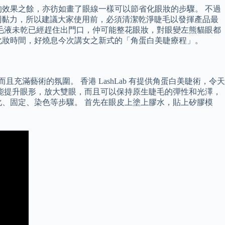
效果之餘，亦彷如畫了眼線一樣可以節省化眼妝的步驟。 不過
不到黏力，所以建議大家使用前，必須清潔乾淨睫毛以發揮產品最
毛液未乾已經趕住出門口，仲可能整花眼妝，對眼變左熊貓眼都
化妝時間，好燒息今次講女之新式的「角蛋白美睫療程」。
充滿藝術的氛圍。 香港 LashLab 有提供角蛋白美睫術，令天
能提升眼形，放大雙眼，而且可以保持原生睫毛的彈性和光澤，
、固定、染色等步驟。 首先在眼皮上塗上膠水，貼上矽膠模