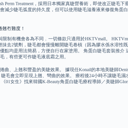
lash Perm Treatment，採用日本獨家真睫營養術，即使改正
會減少睫毛弧度的持久度，但可以使用睫毛滋養液來修復角蛋白
捲翹冇難度！
與限制有機會各為不同﹐一切條款只適用於HKTVmall。 HKT
輕輕抺去2號劑，睫毛都會慢慢離開睫毛卷槓（因為膠水係水溶性
優點均是用法簡易，方便自行在家塗用。 角蛋白睫毛套裝推介 
毛，有些更可作睫毛液底霜之用。
、上翹和豐盈的美睫效果。 據現任Konail的本地美睫師De
，睫毛會立即呈現上翹、彎曲的效果。 療程後24小時不讓睫毛
1女生》找來韓國K-Beauty角蛋白睫毛療程導師／美睫師Glo