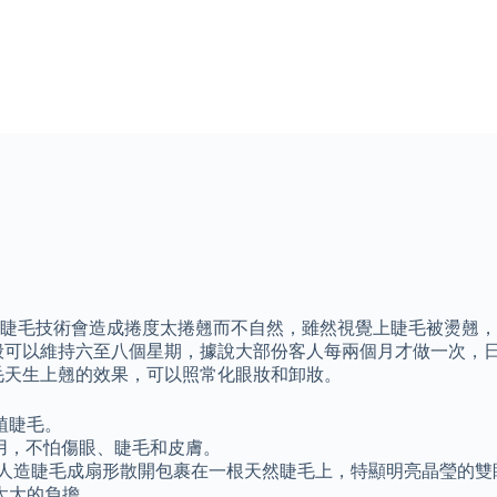
技術會造成捲度太捲翹而不自然，雖然視覺上睫毛被燙翹，但也反而
般可以維持六至八個星期，據說大部份客人每兩個月才做一次，日
毛天生上翹的效果，可以照常化眼妝和卸妝。
植睫毛。
都適用，不怕傷眼、睫毛和皮膚。
根人造睫毛成扇形散開包裹在一根天然睫毛上，特顯明亮晶瑩的雙
太大的負擔。