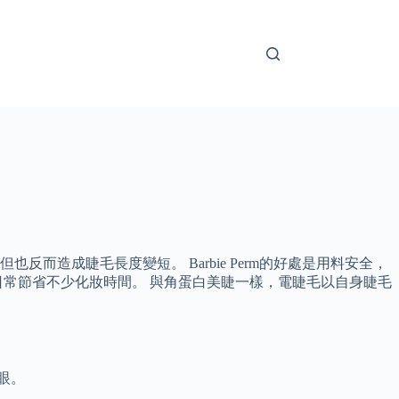
造成睫毛長度變短。 Barbie Perm的好處是用料安全，
常節省不少化妝時間。 與角蛋白美睫一樣，電睫毛以自身睫毛
眼。