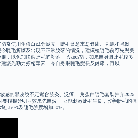
有指常使用角蛋白成分滋養，睫毛會愈來愈健康、亮麗和強韌。
現令睫毛折斷及出現不正常脫落的情況，建議植睫毛前可先與美
，以免加快假睫毛的剝落。 Agnes指，如果自身眼睫毛較多
會建議先勤力搽精華素，令自身眼睫毛變長及健康，再以
感的眼皮說不定還會發炎、泛癢。 角蛋白睫毛套裝推介2026
且要根根分明～效果先自然！ 它能刺激睫毛生長，改善睫毛的強
加50%及睫毛強度增加50%。