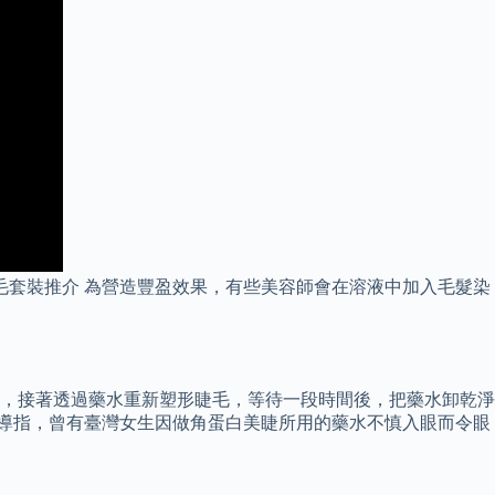
毛套裝推介 為營造豐盈效果，有些美容師會在溶液中加入毛髮染
，接著透過藥水重新塑形睫毛，等待一段時間後，把藥水卸乾淨
報導指，曾有臺灣女生因做角蛋白美睫所用的藥水不慎入眼而令眼