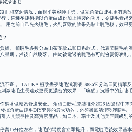
潔乾淨睫毛
凌亂和空洞情況，而視乎美容師手勢，做完角蛋白睫毛更有助改
行，這種孕睫術指以角蛋白成份加上特製的功具，令睫毛看起來有
右。 用之前自己先夾睫毛，夾到喜歡的效果先貼上睫毛模，效果
毛？
負擔。 植睫毛多數分為山茶花款式和日系款式，代表著睫毛的
八星期，然後自然脫落。 由於被電過的睫毛有可能會變得凌亂，
齊 。 TALIKA 極致晝夜睫毛滋潤液 $886它分為日間精
能刺激睫毛生長達致更長更濃密的效果，「喚醒」沉睡中的新睫
躺著做較為舒適安全。 角蛋白睫毛套裝推介2026 因過程中
言，要發揮角蛋白睫毛DIY套裝的最大功效，必須徹底清潔乾淨睫
不斷引入具競爭性及高質素產品，如日本、瑞士及其他美容院級別
停留15分鐘左右，睫毛的彎度會立即提升，而電睫毛後效果基