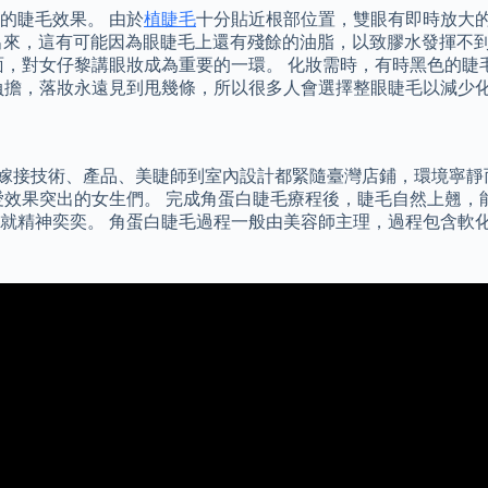
的睫毛效果。 由於
植睫毛
十分貼近根部位置，雙眼有即時放大的
鬆脫出來，這有可能因為眼睫毛上還有殘餘的油脂，以致膠水發揮
面，對女仔黎講眼妝成為重要的一環。 化妝需時，有時黑色的睫
負擔，落妝永遠見到甩幾條，所以很多人會選擇整眼睫毛以減少
睫毛嫁接技術、產品、美睫師到室內設計都緊隨臺灣店鋪，環境寧靜而且
愛效果突出的女生們。 完成角蛋白睫毛療程後，睫毛自然上翹，
就精神奕奕。 角蛋白睫毛過程一般由美容師主理，過程包含軟化