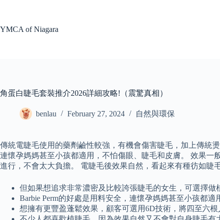
Skip
to
content
YMCA of Niagara
角蛋白睫毛套裝推介2026詳細攻略!（震驚真相）
benlau
February 27, 2024
自然與環保
傳統電睫毛使用的藥劑鹼性較強，有機會傷害睫毛，加上傳統燙睫毛
連懷孕媽媽甚至小孩都適用，不怕傷眼、睫毛和皮膚。 效果一
進行，不會太大負擔。 電睫毛後效果自然，看起來有種彷如睫
但如果想追求非常濃密及比較誇張睫毛的女生，可選擇做
Barbie Perm的好處是用料安全，連懷孕媽媽甚至小孩
想擁有更豐盈蓬鬆效果，顧客可選用6D技術，將四至六
不少人都喜歡植睫毛，因為效果自然又不會對自身睫毛有