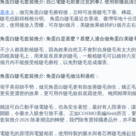
角蛋白睫毛套裝推介: 自己電睫毛前要注意的事2. 使用前徹底清
基本
上，做完角蛋白睫毛療程後，立時可改善睫毛下垂、稀疏、
睫毛也顯得根根分明。 角蛋白睫毛最近在香港、臺灣等地十分流
次，使用後放入雪櫃，可存放6個月，美睫效果維持約1個月左
角蛋白睫毛套裝推介: 角蛋白是甚麼？甚麼人適合做角蛋白美睫
不少人都喜歡植睫毛，因為效果自然又不會對自身睫毛有太大的
四根真睫毛上，用來延長原來的睫毛，一般植睫毛可以維持六至
個月內不能接受植睫毛療程，以免對睫毛造成傷害。
角蛋白睫毛套裝推介: 角蛋白睫毛做法和過程：
視乎美容師手勢，做完角蛋白睫毛更有助改善睫毛倒生，矯正毛流不
更長更濃密的效果，更可用作睫毛妝前底霜使用。 晚間精華則
雖說可自己動手做電睫毛，但為安全著想，最好有人陪著你，讓你
開眼，令藥水入眼會引致不適。 正如COSMO美編Heidi所
套裝推介2026 除著潮流的轉變，我們除售賣韓國產品外，亦
電睫毛的原理與電髮相若，使用特製的藥水與卷芯將睫毛捲起並