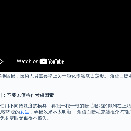
髮捲度後，技術人員需要塗上另一種化學溶液去定形。 角蛋白睫
別：不要以價格作考慮因素
使用不同捲翹度的模具，再把一根一根的睫毛服貼的排列在上頭
比較稀疏的
女生
，弄後效果不太明顯。 角蛋白睫毛套裝推介 有
免令雙眼受傷得不償失。