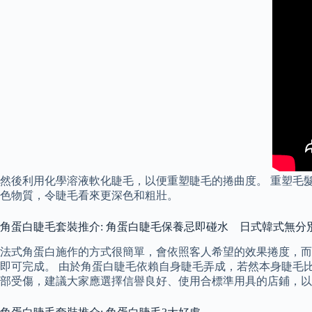
然後利用化學溶液軟化睫毛，以便重塑睫毛的捲曲度。 重塑毛
色物質，令睫毛看來更深色和粗壯。
角蛋白睫毛套裝推介: 角蛋白睫毛保養忌即碰水 日式韓式無分
法式角蛋白施作的方式很簡單，會依照客人希望的效果捲度，而
即可完成。 由於角蛋白睫毛依賴自身睫毛弄成，若然本身睫毛
部受傷，建議大家應選擇信譽良好、使用合標準用具的店鋪，以