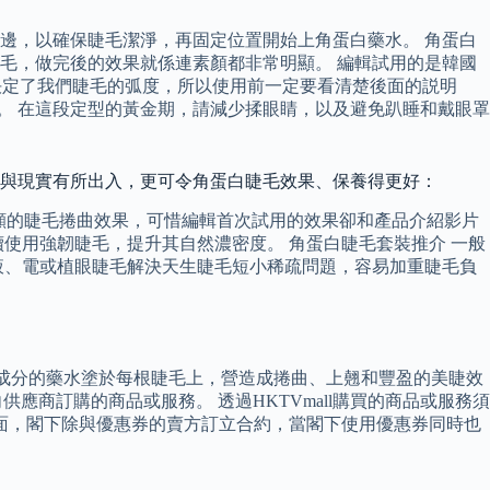
邊，以確保睫毛潔淨，再固定位置開始上角蛋白藥水。 角蛋白
毛，做完後的效果就係連素顏都非常明顯。 編輯試用的是韓國
就決定了我們睫毛的弧度，所以使用前一定要看清楚後面的説明
。 在這段定型的黃金期，請減少揉眼睛，以及避免趴睡和戴眼罩
理想與現實有所出入，更可令角蛋白睫毛效果、保養得更好：
明顯的睫毛捲曲效果，可惜編輯首次試用的效果卻和產品介紹影片
使用強韌睫毛，提升其自然濃密度。 角蛋白睫毛套裝推介 一般
液、電或植眼睫毛解決天生睫毛短小稀疏問題，容易加重睫毛負
有角蛋白成分的藥水塗於每根睫毛上，營造成捲曲、上翹和豐盈的美睫效
l向供應商訂購的商品或服務。 透過HKTVmall購買的商品或服務須
面，閣下除與優惠券的賣方訂立合約，當閣下使用優惠券同時也