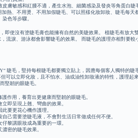
致皮膚敏感和紅腫不適，產生水泡、細菌感染及發炎等角蛋白睫
s據說不用加熱、不用燙、不用加假睫毛、可以照樣化妝卸妝、睫毛每
、染色等步驟。
，即使沒有塗睫毛膏也能擁有自然的美睫效果。 植睫毛有放大
到水，流淚、游泳都會影響睫毛的效果。 而睫毛的護理亦相對要
的“Y“ 睫毛，堅持每根睫毛都要獨立貼上，因應每個客人獨特的
理，不但可以立即化妝，且不怕水、油或油性卸妝液的特性，護理起來都輕
而堅韌的眼睫毛。
潤和修護作用，養育出更健康而堅韌的眼睫毛。
會立即呈現上翹、彎曲的效果。
因此要更花心機作護理。
按自己需要塗睫毛液，不會對生活日常做成任何不便。
女仔黎講眼妝成為重要的一環。
又濃密的睫毛效果。