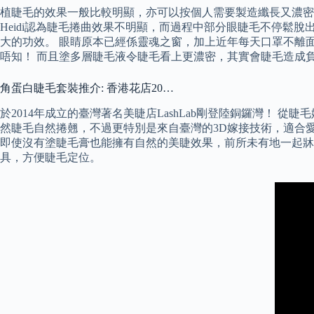
植睫毛的效果一般比較明顯，亦可以按個人需要製造纖長又濃密
Heidi認為睫毛捲曲效果不明顯，而過程中部分眼睫毛不停
大的功效。 眼睛原本已經係靈魂之窗，加上近年每天口罩不離
唔知！ 而且塗多層睫毛液令睫毛看上更濃密，其實會睫毛造成
角蛋白睫毛套裝推介: 香港花店20…
於2014年成立的臺灣著名美睫店LashLab剛登陸銅鑼灣！ 從
然睫毛自然捲翹，不過更特別是來自臺灣的3D嫁接技術，適合
即使沒有塗睫毛膏也能擁有自然的美睫效果，前所未有地一起牀
具，方便睫毛定位。