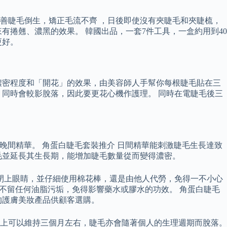
善睫毛倒生，矯正毛流不齊 ，日後即使沒有夾睫毛和夾睫梳，
捲翹、濃黑的效果。 韓國出品，一套7件工具，一盒約用到40
更好。
濃密程度和「開花」的效果，由美容師人手幫你每根睫毛貼在三
同時會較影脫落，因此要更花心機作護理。 同時在電睫毛後三
華及晚間精華。 角蛋白睫毛套裝推介 日間精華能刺激睫毛生長達致
毛並延長其生長期，能增加睫毛數量從而變得濃密。
需閉上眼睛，並仔細使用棉花棒，還是由他人代勞，免得一不小心
毛，不留任何油脂污垢，免得影響藥水或膠水的功效。 角蛋白睫毛
的護膚美妝產品供顧客選購。
本上可以維持三個月左右，睫毛亦會隨著個人的生理週期而脫落。