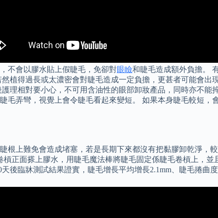
，不會以膠水貼上假睫毛，免卻對
眼瞼
和睫毛造成額外負擔。 
若然植得過長或太濃密會對睫毛造成一定負擔，更甚者可能會出
護理相對要小心，不可用含油性的眼部卸妝產品，同時亦不能捽眼
睫毛弄彎，視覺上會令睫毛看起來變短。 如果本身睫毛較短，
睫根上難免會造成堵塞，若是長期下來都沒有把黏膠卸乾淨，較敏
卷槓正面搽上膠水，用睫毛魔法棒將睫毛固定係睫毛卷槓上，並
天後臨牀測試結果證實，睫毛增長平均增長2.1mm、睫毛捲曲度增