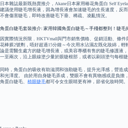
日本雜誌最新既熱賣推介， Akane日本家用椿花角蛋白 Self Eye
建議使用睫毛增長液，因為增長液會加速睫毛的生長速度，反而
不會傷害睫毛，即時改善睫毛下垂、稀疏、凌亂情況。
角蛋白睫毛套裝推介: 家用韓國角蛋白睫毛～手殘都整到！睫毛
因實際情況所限﹐HKTVmall與門市銷售價格、促銷活動、條件
花棒搽2號劑，唔好超過15分鐘～今次用水沾濕左既化妝綿，
論是需醫生處方的睫毛增長液，或美容專櫃有售的睫毛修護液，
一至兩次，沿上眼線塗少量於眼睫根部，或者以刷頭塗勻每根睫
同時，角蛋白的吸收有助滋潤和強勒睫毛，提升光澤感，營造成捲曲
和光澤度。 由於用自身睫毛弄成，雙眼不會有異物感或是負擔
角蛋白睫毛、
植眼睫毛
都可令女生眼睛更有神，節省化妝時間。 《0