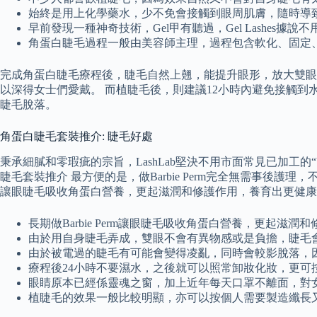
始終是用上化學藥水，少不免會接觸到眼周肌膚，隨時導
早前發現一種神奇技術，Gel甲有聽過，Gel Lashe
角蛋白睫毛過程一般由美容師主理，過程包含軟化、固定
完成角蛋白睫毛療程後，睫毛自然上翹，能提升眼形，放大雙眼
以深得女士們愛戴。 而植睫毛後，則建議12小時內避免接觸
睫毛脫落。
角蛋白睫毛套裝推介: 睫毛好處
秉承細膩和零瑕疵的宗旨，LashLab堅決不用市面常見已加工
睫毛套裝推介 最方便的是，做Barbie Perm完全無需事後護
讓眼睫毛吸收角蛋白營養，更起滋潤和修護作用，養育出更健康
長期做Barbie Perm讓眼睫毛吸收角蛋白營養，更起滋
由於用自身睫毛弄成，雙眼不會有異物感或是負擔，睫毛
由於被電過的睫毛有可能會變得凌亂，同時會較影脫落，
療程後24小時不要濕水，之後就可以照常卸妝化妝，更可
眼睛原本已經係靈魂之窗，加上近年每天口罩不離面，對
植睫毛的效果一般比較明顯，亦可以按個人需要製造纖長