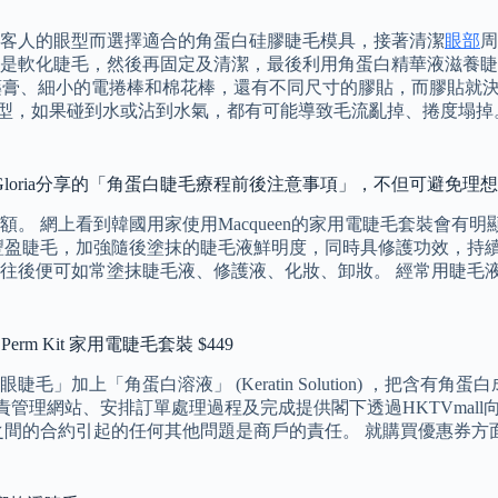
客人的眼型而選擇適合的角蛋白硅膠睫毛模具，接著清潔
眼部
周
是軟化睫毛，然後再固定及清潔，最後利用角蛋白精華液滋養睫
兩支藥膏、細小的電捲棒和棉花棒，還有不同尺寸的膠貼，而膠貼
定型，如果碰到水或沾到水氣，都有可能導致毛流亂掉、捲度塌掉
Gloria分享的「角蛋白睫毛療程前後注意事項」，不但可避免
。 網上看到韓國用家使用Macqueen的家用電睫毛套裝會有
豐盈睫毛，加強隨後塗抹的睫毛液鮮明度，同時具修護功效，持續
，往後便可如常塗抹睫毛液、修護液、化妝、卸妝。 經常用睫毛
erm Kit 家用電睫毛套裝 $449
加上「角蛋白溶液」 (Keratin Solution) ，把含
ll負責管理網站、安排訂單處理過程及完成提供閣下透過HKTVmal
之間的合約引起的任何其他問題是商戶的責任。 就購買優惠券方