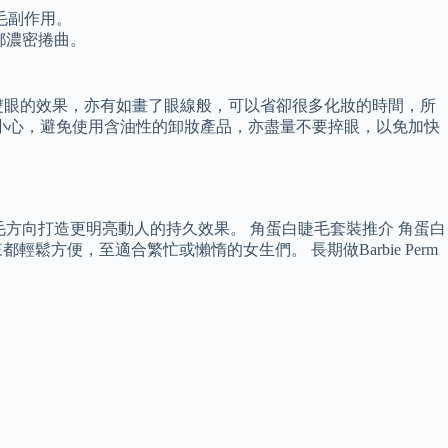
毛副作用。
天都濃密捲曲。
雙眼的效果，亦有如畫了眼線般，可以省卻很多化妝的時間，所
較小心，避免使用含油性的卸妝產品，亦盡量不要捽眼，以免加快
睫毛方向打造更明亮動人的持久效果。 角蛋白睫毛套裝推介 角蛋白
鬆方便，至適合繁忙或懶惰的女生們。 長期做Barbie Perm