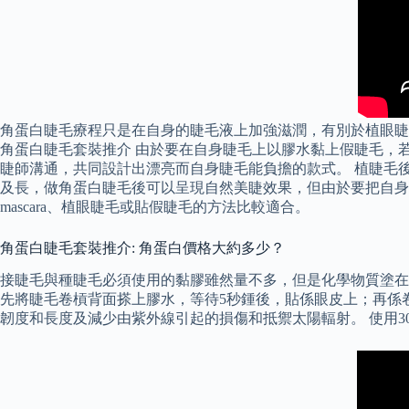
角蛋白睫毛療程只是在自身的睫毛液上加強滋潤，有別於植眼睫
角蛋白睫毛套裝推介 由於要在自身睫毛上以膠水黏上假睫毛，
睫師溝通，共同設計出漂亮而自身睫毛能負擔的款式。 植睫毛後
及長，做角蛋白睫毛後可以呈現自然美睫效果，但由於要把自身
mascara、植眼睫毛或貼假睫毛的方法比較適合。
角蛋白睫毛套裝推介: 角蛋白價格大約多少？
接睫毛與種睫毛必須使用的黏膠雖然量不多，但是化學物質塗在
先將睫毛卷槓背面搽上膠水，等待5秒鍾後，貼係眼皮上；再係
韌度和長度及減少由紫外線引起的損傷和抵禦太陽輻射。 使用30