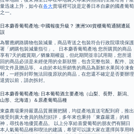
量迅速上升，如今在
各大
賣場裡可說是定番日本自豪的國產葡萄
之一。
日本麝香葡萄產地: 中國報復升級？ 澳洲500貨櫃葡萄通關遭延
誤
為響應網路購物包裝減量，商品寄送之包裝符合行政院環境保護
署「網購包裝減量指引」。 日本麝香葡萄產地 您所購買的商品
享有7天的鑑賞期／猶豫期權益，但此期間並非試用期，您所退
回的商品必須是未經使用的全新狀態，包含完整包裝、配件、說
明文件及贈品等。 4.由於本站所銷售的商品為新鮮水果與冷凍食
材，一經拆封即無法回復原狀的商品，在您還不確定是否要辦理
退貨以前，請勿拆封。
日本麝香葡萄產地: 日本葡萄酒主要產地（山梨、長野、新潟、
山形、北海道）＆原產葡萄品種
東森農場秉持嚴選品質層層把關，均從產地直送宅配到府，推出
後受到廣大會員的熱烈好評，多年來也秉持「東森嚴選」的精
神，尋找各地優質產品。 以上分享給喜愛葡萄的朋友們有關日
本人氣葡萄品種和喫法的建議，希望可以讓大家在選擇與享用時