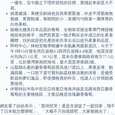
一優先，這乍聽之下理所當然的目標，實踐起來卻是大不
易。
挑選建議：果梗呈鮮綠色並與果實緊連，外皮平滑緊緻無
裂縫、果實飽滿，每顆間距小，表層均勻附著一層厚厚的
白色果粉。
能種出媲美日本品質的葡萄，全都靠背後這羣專門傳授種
植技術的推手，他們其實是一個才剛在去年成立的生產者
團體，目的就是把生產技術共享出去以提升產量和品質。
即時中心／林柏安報導根據中央氣象局最新資訊，今天下
午1時15分發生芮氏規模4.3與芮氏規模4.4地震，地震深度
分別為25.1公里、18.3公里，震央在臺東縣政府南方77.1公
里，位於臺灣東南部海域，最大震度屏東縣2級。
山梨縣出產的麝香葡萄甜度高達17度以上，果實皮薄、飽
滿甜脆，一口咬下還可嘗到如荔枝般淡雅的清香，是備受
歡迎的夢幻逸品，即使價格貴的咋舌，也讓人心甘情願感
覺值得。
伊斯特拉半島中部北亞得裏亞海海岸線是克羅埃西亞麝香
葡萄的主要種植區，主要品種是玫瑰麝香葡萄。
網友看了紛紛表示，「貴得想哭！還是含淚提了一籃回家，飛不
了日本能怎麼辦呢」、「大概不只你識貨吧，大家都挑光了」、