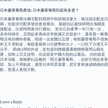
日本麝香葡萄產地: 日本麝香葡萄到底有多貴？
日本麝香葡萄冷藏宅配到府因中秋節物流量大，無法指定配送日
期，但提供宅配單號供會員查詢。 眼鏡伯以最快時間出海關直
接配送，出貨時間會另行通知。 首先它的產季一年只有一次，
具有特殊性，且喫起來果肉非常飽滿又甘甜多汁，還有股一般葡
萄沒有的獨特香氣，喫過一次就難以忘懷；每顆麝香葡萄不僅無
籽又不用剝皮，每顆還都有10元硬幣的大小，一口吃下方便又不
沾手。 翠綠Q彈的外皮，從包裝到標籤通通都標榜著岡山縣生
產，並附上日文說明，但這卻是中國大陸的山寨品。 仿的就是
日本頂級，號稱夢幻品種的「晴王麝香葡萄」，由於它喫起來香
甜，加上不用剝皮，廣受日本民眾喜愛，把它拿來做成精緻的甜
點，更讓人食指大動。
Leave a Reply