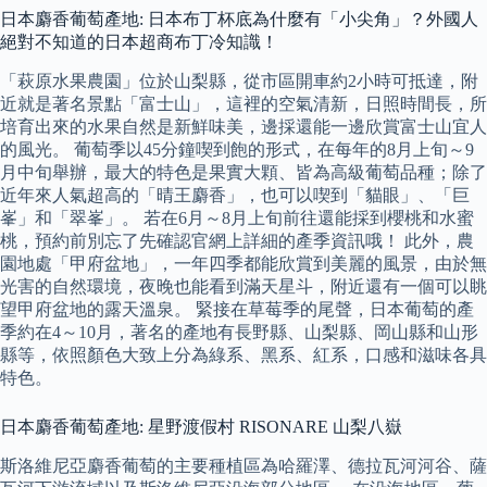
日本麝香葡萄產地: 日本布丁杯底為什麼有「小尖角」？外國人
絕對不知道的日本超商布丁冷知識！
「萩原水果農園」位於山梨縣，從市區開車約2小時可抵達，附
近就是著名景點「富士山」，這裡的空氣清新，日照時間長，所
培育出來的水果自然是新鮮味美，邊採還能一邊欣賞富士山宜人
的風光。 葡萄季以45分鐘喫到飽的形式，在每年的8月上旬～9
月中旬舉辦，最大的特色是果實大顆、皆為高級葡萄品種；除了
近年來人氣超高的「晴王麝香」，也可以喫到「貓眼」、「巨
峯」和「翠峯」。 若在6月～8月上旬前往還能採到櫻桃和水蜜
桃，預約前別忘了先確認官網上詳細的產季資訊哦！ 此外，農
園地處「甲府盆地」，一年四季都能欣賞到美麗的風景，由於無
光害的自然環境，夜晚也能看到滿天星斗，附近還有一個可以眺
望甲府盆地的露天溫泉。 緊接在草莓季的尾聲，日本葡萄的產
季約在4～10月，著名的產地有長野縣、山梨縣、岡山縣和山形
縣等，依照顏色大致上分為綠系、黑系、紅系，口感和滋味各具
特色。
日本麝香葡萄產地: 星野渡假村 RISONARE 山梨八嶽
斯洛維尼亞麝香葡萄的主要種植區為哈羅澤、德拉瓦河河谷、薩