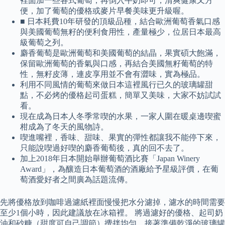
裡面加一些各式葡萄，再倒入牛奶即可，清爽健康又方
便，加了葡萄的優格或麥片早餐美味更升級喔。
■ 日本耗費10年研發的頂級品種，結合歐洲葡萄香氣口感
與美國葡萄無籽的便利食用性，產量極少，位居日本最高
級葡萄之列。
麝香葡萄是歐洲葡萄和美國葡萄的結晶，果實碩大飽滿，
保留歐洲葡萄的香氣與口感，再結合美國無籽葡萄的特
性，無籽皮薄，連皮享用並不會有澀味，實為極品。
利用不同風情的葡萄來做日本這裡風行已久的玻璃罐甜
點，不必烤的優格起司蛋糕，簡單又美味，大家不妨試試
看。
現在成為日本人冬季常喫的水果，一家人圍在暖桌邊喫蜜
柑成為了冬天的風物詩。
喫進嘴裡，香味、甜味、果實的彈性都讓我不能停下來，
只能說喫過好喫的麝香葡萄後，真的回不去了。
加上2018年日本開始舉辦葡萄酒比賽「Japan Winery
Award」，為釀造日本葡萄酒的酒廠給予星級評價，在葡
萄酒愛好者之間廣為話題流傳。
先將優格放到咖啡過濾紙裡面慢慢把水分濾掉，濾水的時間需要
至少1個小時，因此建議放在冰箱裡。 將過濾好的優格、起司奶
油和砂糖（甜度可自己調節）攪拌均勻，接著準備乾淨的玻璃罐