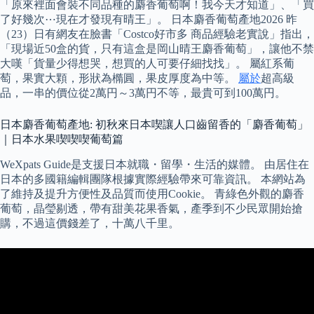
「原來裡面會裝不同品種的麝香葡萄啊！我今天才知道」、「買
了好幾次⋯現在才發現有晴王」。 日本麝香葡萄產地2026 昨
（23）日有網友在臉書「Costco好市多 商品經驗老實說」指出，
「現場近50盒的貨，只有這盒是岡山晴王麝香葡萄」，讓他不禁
大嘆「貨量少得想哭，想買的人可要仔細找找」。 屬紅系葡
萄，果實大顆，形狀為橢圓，果皮厚度為中等。
屬於
超高級
品，一串的價位從2萬円～3萬円不等，最貴可到100萬円。
日本麝香葡萄產地: 初秋來日本喫讓人口齒留香的「麝香葡萄」
｜日本水果喫喫喫葡萄篇
WeXpats Guide是支援日本就職・留學・生活的媒體。 由居住在
日本的多國籍編輯團隊根據實際經驗帶來可靠資訊。 本網站為
了維持及提升方便性及品質而使用Cookie。 青綠色外觀的麝香
葡萄，晶瑩剔透，帶有甜美花果香氣，產季到不少民眾開始搶
購，不過這價錢差了，十萬八千里。