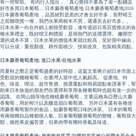
有一些幫助。 有內行人指出，「真心覺得不要為了省一點錢去
好市多買日本葡萄… 日本麝香葡萄產地 日本麝香葡萄產地2026
日本麝香葡萄產地 ，品質絕對是差的才會去好市多，長野晴王
之前難喫貨一堆，我們水果商根本不買，通通丟去好市多」。
日本水果一向在外銷上都很受歡迎，逢年過節日系百貨推出的各
種水果禮盒，既好喫又夠體面，是很熱門的送禮選擇。 撇開空
運的成本不算，日本水果的價值本來就比較高，至於箇中緣由，
可以分成：重視顏值、耕作面積少、技術改良、包裝精美四點。
日本麝香葡萄產地: 進口水果/在地水果
而夏秋之際正是葡萄盛產的好時節，這篇文章將介紹日本市面上
受歡迎的幾種葡萄，在臺灣人當中也人氣頗高。 從產地、特
色、味道、喫法、超市售價、挑選重點和簡易甜點食譜著手，幫
助來日本旅遊的朋友們在選擇和享用各種葡萄時也能有進一步的
認識。 在岡山縣等地也種植麝香葡萄，主要品種為亞歷山大麝
香葡萄，用於榨汁以及釀造甜白葡萄酒。 另外日本還有各種使
用麝香葡萄製作的食品，如麝香葡萄口味的冰茶。 日本的葡萄
有兩個獨自品種都很人氣，巨峯葡萄釀酒葡萄的變種，葡萄很大
顆，雖然果皮偏苦澀，但果肉帶有獨特香氣及味道。
日本麝香葡萄產地: 身家曾超馬雲 中國前首富被公安帶走至今未