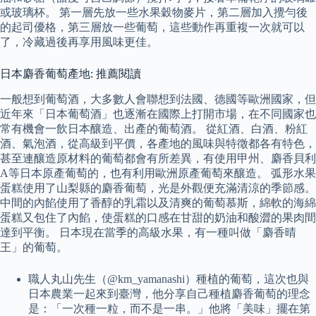
或玻璃杯。 第一層先放一些水果穀物麥片，第二層加入攪勻後
的起司優格，第三層放一些葡萄，這些動作再重複一次就可以
了，冷藏過後再享用風味更佳。
日本麝香葡萄產地: 推薦閱讀
一般想到葡萄酒，大多數人會聯想到法國、德國等歐洲國家，但
近年來「日本葡萄酒」也逐漸在國際上打開市場，在不同國家也
常有機會一飲日本釀造、出產的葡萄酒。 從紅酒、白酒、粉紅
酒、氣泡酒，從高級到平價，各產地的風味與特徵都各有特色，
甚至連釀造原材料的葡萄都會有所差異，有使用甲州、麝香貝利
A等日本原產葡萄的，也有利用歐洲原產葡萄來釀造。 弧形水果
蛋糕使用了山梨縣的麝香葡萄，光是外觀便充滿清涼的季節感。
中間的內餡使用了香醇的乳霜以及清爽的葡萄慕斯，綿軟的海綿
蛋糕又包住了內餡，使蛋糕的口感在甘甜的奶油和酸澀的果肉間
達到平衡。 日本現在當季的高級水果，有一種叫做「麝香晴
王」的葡萄。
職人丸山先生（@km_yamanashi）種植的葡萄，這次也與
日本農業一起來到臺灣，他分享自己種植麝香葡萄的理念
是：「一次種一粒，而不是一串。」他將「美味」擺在第