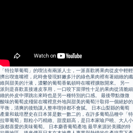
「特拉華葡萄」的喫法有兩派人士，一派喜歡將果肉從皮中輕輕
擠出喫進嘴裡，此時會發現鮮嫩多汁的綠色果肉裡有著細緻的纖
維與甜美的汁液，濃鬱的葡萄香氣頓時在嘴裡擴散開來。 另一
派則是喜歡直接連皮享用，一口咬下當彈性十足的果肉從清脆細
緻的外皮中彈跳出來時也是另一種特別的口感。 最後帶點微微
酸味的葡萄皮殘留在嘴裡意外地與甜美的葡萄汁取得一個絕妙的
平衡，清爽的後勁讓人整串喫掉都不會膩。 日本山梨縣的葡萄
產量和栽培歷史在日本算是數一數二的，在許多葡萄品種中「特
拉華葡萄」顆粒小巧精緻、甜度頗高，是日本家喻戶曉、大人小
孩都喜愛的美味葡萄。 日本麝香葡萄產地 最早來源於美國的特
拉華地區，後來傳至日本在本地農人專業與熱情的生產培育下產