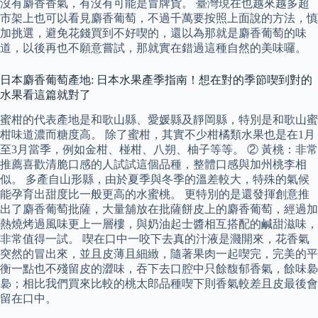
沒有麝香香氣，有沒有可能是冒牌貨。 臺灣現在也越來越多超
市架上也可以看見麝香葡萄，不過千萬要按照上面說的方法，慎
加挑選，避免花錢買到不好喫的，還以為那就是麝香葡萄的味
道，以後再也不願意嘗試，那就實在錯過這種自然的美味囉。
日本麝香葡萄產地: 日本水果產季指南！想在對的季節喫到對的
水果看這篇就對了
蜜柑的代表產地是和歌山縣、愛媛縣及靜岡縣，特別是和歌山蜜
柑味道濃而糖度高。 除了蜜柑，其實不少柑橘類水果也是在1月
至3月當季，例如金柑、椪柑、八朔、柚子等等。 ② 黃桃：非常
推薦喜歡清脆口感的人試試這個品種，整體口感與加州桃李相
似。 多產自山形縣，由於夏季與冬季的溫差較大，特殊的氣候
能孕育出甜度比一般更高的水蜜桃。 更特別的是還發揮創意推
出了麝香葡萄批薩，大量舖放在批薩餅皮上的麝香葡萄，經過加
熱燒烤過風味更上一層樓，與奶油起士醬相互搭配的鹹甜滋味，
非常值得一試。 喫在口中一咬下去真的汁液是濺開來，花香氣
突然的冒出來，並且皮薄且細緻，隨著果肉一起喫完，完美的平
衡一點也不殘留皮的澀味，吞下去口腔中只餘馥郁香氣，餘味裊
裊；相比我們買來比較的桃太郎品種喫下則香氣較差且皮最後會
留在口中。