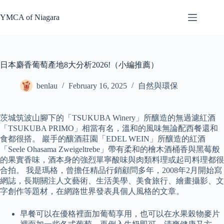
Skip
to
YMCA of Niagara
content
日本麝香葡萄產地8大分析2026!（小編推薦）
benlau
February 16, 2025
自然與環保
茨城筑波山腳下的「TSUKUBA Winery」所釀造的無過濾紅酒
「TSUKUBA PRIMO」相當有名，溫和的風味無論配西餐還和
食都很搭。 巖手的釀酒莊園「EDEL WEIN」所釀造的紅酒
「Seele Ohasama Zweigeltrebe」帶有柔和的檜木酒桶香與黑莓般
的果實香味，酒本身的強烈單寧酸味與肉類料理或起司料理都很
合拍。 我是瑪格，曾擔任精品行銷顧問多年，2008年2月開始寫
網誌，長期關注人文藝術、生活美學、美食旅行、繪畫攝影、文
字創作等題材，在網路世界發表具個人風格的文章。
早餐可以在優格裡面加葡萄享用，也可以在水果榖物麥片