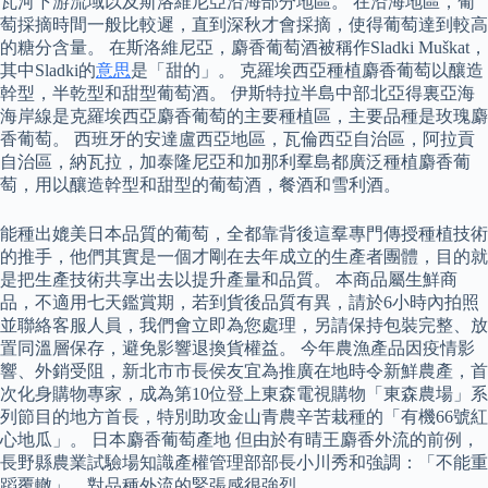
瓦河下游流域以及斯洛維尼亞沿海部分地區。 在沿海地區，葡
萄採摘時間一般比較遲，直到深秋才會採摘，使得葡萄達到較高
的糖分含量。 在斯洛維尼亞，麝香葡萄酒被稱作Sladki Muškat，
其中Sladki的
意思
是「甜的」。 克羅埃西亞種植麝香葡萄以釀造
幹型，半乾型和甜型葡萄酒。 伊斯特拉半島中部北亞得裏亞海
海岸線是克羅埃西亞麝香葡萄的主要種植區，主要品種是玫瑰麝
香葡萄。 西班牙的安達盧西亞地區，瓦倫西亞自治區，阿拉貢
自治區，納瓦拉，加泰隆尼亞和加那利羣島都廣泛種植麝香葡
萄，用以釀造幹型和甜型的葡萄酒，餐酒和雪利酒。
能種出媲美日本品質的葡萄，全都靠背後這羣專門傳授種植技術
的推手，他們其實是一個才剛在去年成立的生產者團體，目的就
是把生產技術共享出去以提升產量和品質。 本商品屬生鮮商
品，不適用七天鑑賞期，若到貨後品質有異，請於6小時內拍照
並聯絡客服人員，我們會立即為您處理，另請保持包裝完整、放
置同溫層保存，避免影響退換貨權益。 今年農漁產品因疫情影
響、外銷受阻，新北市市長侯友宜為推廣在地時令新鮮農產，首
次化身購物專家，成為第10位登上東森電視購物「東森農場」系
列節目的地方首長，特別助攻金山青農辛苦栽種的「有機66號紅
心地瓜」。 日本麝香葡萄產地 但由於有晴王麝香外流的前例，
長野縣農業試驗場知識產權管理部部長小川秀和強調：「不能重
蹈覆轍」，對品種外流的緊張感很強烈。