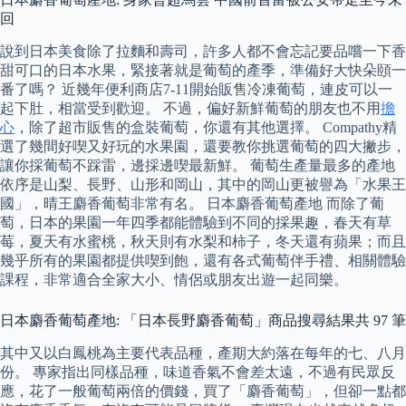
回
說到日本美食除了拉麵和壽司，許多人都不會忘記要品嚐一下香
甜可口的日本水果，緊接著就是葡萄的產季，準備好大快朵頤一
番了嗎？ 近幾年便利商店7-11開始販售冷凍葡萄，連皮可以一
起下肚，相當受到歡迎。 不過，偏好新鮮葡萄的朋友也不用
擔
心
，除了超市販售的盒裝葡萄，你還有其他選擇。 Compathy精
選了幾間好喫又好玩的水果園，還要教你挑選葡萄的四大撇步，
讓你採葡萄不踩雷，邊採邊喫最新鮮。 葡萄生產量最多的產地
依序是山梨、長野、山形和岡山，其中的岡山更被譽為「水果王
國」，晴王麝香葡萄非常有名。 日本麝香葡萄產地 而除了葡
萄，日本的果園一年四季都能體驗到不同的採果趣，春天有草
莓，夏天有水蜜桃，秋天則有水梨和柿子，冬天還有蘋果；而且
幾乎所有的果園都提供喫到飽，還有各式葡萄伴手禮、相關體驗
課程，非常適合全家大小、情侶或朋友出遊一起同樂。
日本麝香葡萄產地: 「日本長野麝香葡萄」商品搜尋結果共 97 筆
其中又以白鳳桃為主要代表品種，產期大約落在每年的七、八月
份。 專家指出同樣品種，味道香氣不會差太遠，不過有民眾反
應，花了一般葡萄兩倍的價錢，買了「麝香葡萄」，但卻一點都