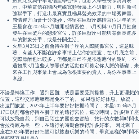
對於此次與中華電信產學合作，世新大學校長陳清河表
示，中華電信在國內無線寬頻發展上不遺餘力，與世新強
強聯手下，打造出最真實且極具聲光效果的中場秀舞臺。
感情運方面會十分微妙，停留在巨蟹座感情宮位14年的冥
王星會在2023年3月離開感情宮位，5月初與10月日月蝕會
發生在巨蟹座的戀愛宮位，許多巨蟹座可能與某個長跑多
年的對象分手，或是分開生活。
火星3月25日之前會待在獅子座的人際關係宮位，這意味
著，有些人不斷在許多事情上佔你的便宜，在3月底之前，
交際應酬也比較多，但都是自己不是很想應付的邀約，不
過如果3月這些人際關係的活動也可奠定你人脈的基礎，未
來在工作與事業上會成為你很重要的貴人，為你在事業上
牽線。
不論是轉換工作、遇到困難，或是需要受到提攜，升上更理想的
位置，這些交際應酬都是免不了的。 如果想好好休息、放鬆，
出遠門旅遊，2023年上半年要好好把握時間了，木星2023年5月
17日以前都會停留在獅子座的遠行宮位，這段時間，許多獅子座
可以放飛自我，到自己陌生的國度去冒險，旅行的次數與時間也
會拉得較為長一些，在遠行的時期會獲得許多好事。 因此獅子
座在2023年要好好把握可以旅遊玩樂的時間，畢竟這樣的時間不
是那麼容易與長久。