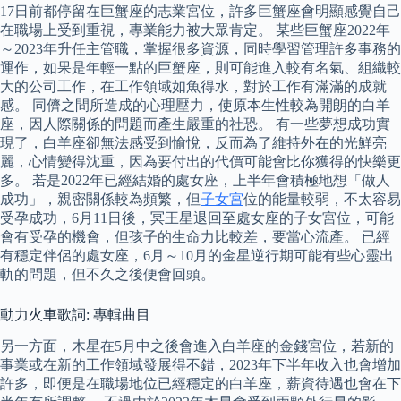
17日前都停留在巨蟹座的志業宮位，許多巨蟹座會明顯感覺自己
在職場上受到重視，專業能力被大眾肯定。 某些巨蟹座2022年
～2023年升任主管職，掌握很多資源，同時學習管理許多事務的
運作，如果是年輕一點的巨蟹座，則可能進入較有名氣、組織較
大的公司工作，在工作領域如魚得水，對於工作有滿滿的成就
感。 同儕之間所造成的心理壓力，使原本生性較為開朗的白羊
座，因人際關係的問題而產生嚴重的社恐。 有一些夢想成功實
現了，白羊座卻無法感受到愉悅，反而為了維持外在的光鮮亮
麗，心情變得沈重，因為要付出的代價可能會比你獲得的快樂更
多。 若是2022年已經結婚的處女座，上半年會積極地想「做人
成功」，親密關係較為頻繁，但
子女宮
位的能量較弱，不太容易
受孕成功，6月11日後，冥王星退回至處女座的子女宮位，可能
會有受孕的機會，但孩子的生命力比較差，要當心流產。 已經
有穩定伴侶的處女座，6月～10月的金星逆行期可能有些心靈出
軌的問題，但不久之後便會回頭。
動力火車歌詞: 專輯曲目
另一方面，木星在5月中之後會進入白羊座的金錢宮位，若新的
事業或在新的工作領域發展得不錯，2023年下半年收入也會增加
許多，即便是在職場地位已經穩定的白羊座，薪資待遇也會在下