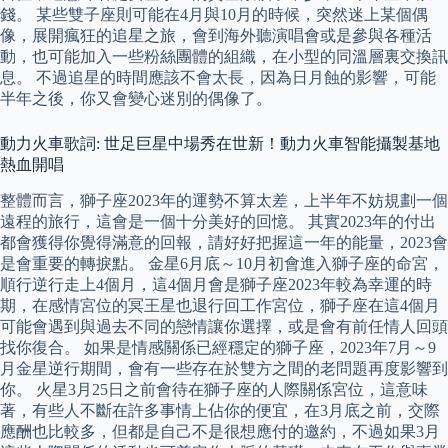
錢。 某些雙子座則可能在4月與10月的時候，突然迷上某個偶
像，展開瘋狂的追星之旅，會到海外聽演唱會或是參與各種活
動，也可能加入一些粉絲團體的組織，在小型的同溫層裏交換訊
息。 不過追星的時間應該不會太長，因為日月蝕的影響，可能
半年之後，你又會變心迷別的偶像了。
動力火車歌詞: 世足巨星中場秀在世新！動力火車智能攝製基地
熱血開唱
整體而言，獅子座2023年的運勢不算太差，上半年不妨規劃一個
遠程的旅行，這會是一個十分美好的回憶。 其實2023年的付出
都會獲得你覺得滿意的回報，請好好把握這一年的能量，2023會
是會重要的轉捩點。 金星6月底～10月初會進入獅子座的命宮，
順行逆行走上4個月，這4個月會是獅子座2023年較為幸運的時
期，在感情宮位的冥王星也退行回工作宮位，獅子座在這4個月
可能會遇到與過去不同的戀情讓你選擇，或是會有前任情人回頭
找你復合。 如果是情感關係已經穩定的獅子座，2023年7月～9
月金星逆行期間，會有一些存在於雙方之間的老問題再度影響到
你。 火星3月25日之前會待在獅子座的人際關係宮位，這意味
著，有些人不斷在許多事情上佔你的便宜，在3月底之前，交際
應酬也比較多，但都是自己不是很想應付的邀約，不過如果3月