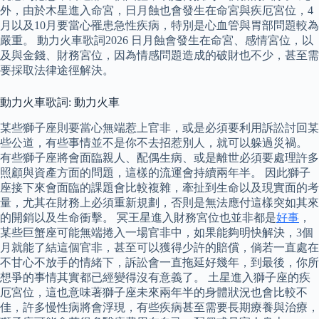
外，由於木星進入命宮，日月蝕也會發生在命宮與疾厄宮位，4
月以及10月要當心罹患急性疾病，特別是心血管與胃部問題較為
嚴重。 動力火車歌詞2026 日月蝕會發生在命宮、感情宮位，以
及與金錢、財務宮位，因為情感問題造成的破財也不少，甚至需
要採取法律途徑解決。
動力火車歌詞: 動力火車
某些獅子座則要當心無端惹上官非，或是必須要利用訴訟討回某
些公道，有些事情並不是你不去招惹別人，就可以躲過災禍。
有些獅子座將會面臨親人、配偶生病、或是離世必須要處理許多
照顧與資產方面的問題，這樣的流運會持續兩年半。 因此獅子
座接下來會面臨的課題會比較複雜，牽扯到生命以及現實面的考
量，尤其在財務上必須重新規劃，否則是無法應付這樣突如其來
的開銷以及生命衝擊。 冥王星進入財務宮位也並非都是
好事
，
某些巨蟹座可能無端捲入一場官非中，如果能夠明快解決，3個
月就能了結這個官非，甚至可以獲得少許的賠償，倘若一直處在
不甘心不放手的情緒下，訴訟會一直拖延好幾年，到最後，你所
想爭的事情其實都已經變得沒有意義了。 土星進入獅子座的疾
厄宮位，這也意味著獅子座未來兩年半的身體狀況也會比較不
佳，許多慢性病將會浮現，有些疾病甚至需要長期療養與治療，