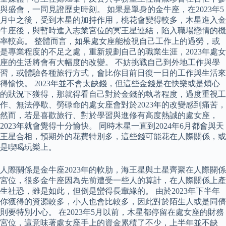
與盛會，一同見證歷史時刻。 如果是單身的金牛座，在2023年5
月中之後，受到木星的加持作用，桃花會變得較多，木星進入金
牛座後，與暫時進入志業宮位的冥王星連結，陷入職場戀情的機
率較高。 整體而言，如果處女座能檢視自己工作上的過勞，或
是專業程度的不足之處，重新規劃自己的職業生涯，2023年處女
座的生活將會有大幅度的改變。 不妨挑戰自己到外地工作與學
習，或體驗各種旅行方式，會比你目前日復一日的工作與生活來
得愉快。 2023年並不會太缺錢，但這些金錢是在快樂或是煩心
的狀況下獲得，那就得看自己對於金錢的執著程度，過度重視工
作、無法停歇、勞碌命的處女座會對於2023年的改變感到痛苦，
然而，若是喜歡旅行、對於學習與進修有高度熱誠的處女座，
2023年就會覺得十分愉快。 同時木星一直到2024年6月都會與天
王星合相，預期外的花費特別多，這些錢可能花在人際關係，或
是喫喝玩樂上。
人際關係是金牛座2023年的軟肋，海王星與土星齊聚在人際關係
宮位，很多金牛座因為先前遭受一些人的算計，在人際關係上產
生社恐，雖是如此，但倒是蠻得長輩緣的。 由於2023年下半年
你獲得的資源較多，小人也會比較多，因此對於陌生人或是同儕
則要特別小心。 在2023年5月以前，木星都停留在處女座的財務
宮位，這意味著處女座手上的資金累積了不少，上半年並不缺