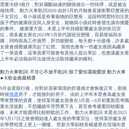
需要冷靜3個月，對於藕斷絲連的關係做出一些抉擇，或是被迫
做抉擇。 動力火車歌詞2026 由於5月的月蝕會直接衝擊巨蟹座的
子女宮位，有小孩或是有養寵物的巨蟹座，這段時間需特別注意
孩子們的健康狀況與人身安全，寵物與小孩此時會發生讓你擔憂
的事件。 健康運方面，木星上半年持續影響處女座的疾厄宮
位，很多處女座在2023年5月前代謝狀況變慢，容易發福與水
腫，同時因為工作過勞，肝功能變差，每天都十分疲倦，許多處
女座會感覺健康亮起了紅燈。 當然也會有一些處女座因為繼承
了一筆資產，這筆資產可能會有其他人提出爭訟，也會讓處女座
上半年必須藉由司法途徑合法取得繼承的權利。
動力火車歌詞: 不甘心不放手歌詞: 除了愛你還能愛誰 動力火車
►K歌金曲最精選
9月金星順行後，你對於居家環境的舒適感才會恢復正常，那個
時候
挑選
房子，才能挑到好房子。 由於上半年木星會為處女座
帶來豐厚的資產，使得某些處女座會在3月底～6月初重新思考職
業生涯規劃，不想繼續辛苦勞累下去，甚至會考慮重回校園進
修，未來才能選擇比較輕鬆的工作。 動力火車歌詞 木星在2023
年5月17日之後會開始進入處女座的學業宮位，使得某些處女座
在學歷程度上更上一層樓。 世新大學副校長楊盛昱在現場向貴