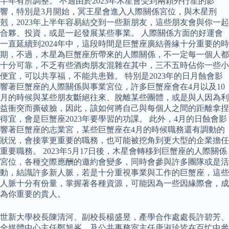
半年有所調整。 不過由於2023年木星會受到兩顆外行星的影
響，特別是3月開始，冥王星會進入人際關係宮位，與木星刑
剋，2023年上半年容易結交到一些新朋友，這些朋友會與你一起
合夥、投資，或是一起發展某些事業。 人際關係方面的好運會
一直延續到2024年中，這段時間是巨蟹座廣結善緣十分重要的時
期，不過，木星為巨蟹座所帶來的人際關係，不一定每一個人都
十分可靠，不乏有些酒肉朋友混雜在其中，三不五時佔你一些小
便宜，可以共享福，不能共患難。 特別是2023年的日月蝕會影
響著巨蟹座的人際關係與事業宮位，許多巨蟹座會在4月以及10
月的時候與某些朋友斷絕往來、脫離某些團體，或是與人因為利
益衝突而撕破臉，因此，該如何將自己與每個人之間的距離拿捏
得宜，會是巨蟹座2023年要學習的功課。 此外，4月的日蝕會影
響著巨蟹座的志業宮，某些巨蟹座在4月的時候職務還有調動的
狀況，會接掌更重要的職務，也可能被挖角到更大型的企業擔任
重要職務。 2023年5月17日後，木星會轉移到巨蟹座的人際關係
宮位，各種交際應酬的邀約會變多，同時會參與許多團隊或是活
動，結識許多新人脈，若是十分重視事業與工作的巨蟹座，這些
人脈十分有份量，掌握著各種資源，可能因為一些因緣際會，成
為你重要的貴人。
世新大學校長陳清河、副校長楊盛昱，產學合作處處長許碧芳、
全媒體中心主任鄭旭峯，及公共事務室主任唐淑珍皆在百忙中參