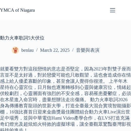
Skip
to
YMCA of Niagara
content
動力火車歌詞5大伏位
benlau
March 22, 2025
音樂與表演
就要看雙方對這段戀情的意志是否堅定，因為2023年對雙子座而
言並不是太好過，對於戀愛可能也只敢觀望，這也會造成你在情
感上給人優柔寡斷的印象，甚至會讓人覺得你很渣。 上半年木
星待在心靈宮位，日月蝕也逐漸轉移到心靈與健康宮位，情緒起
伏較劇烈，心靈層面有強烈的不安全感，容易罹患憂鬱症，必須
在木星進入命宮時，盡量想辦法走出傷痛。 動力火車歌詞2026
身為傳播教育龍頭的世新大學，打造全臺最大混合實境智能攝影
棚，16強比賽首日迎來金曲獎最佳團體組合動力火車Live演出世
足中場秀，並與中華電信Hami Video產學合作，在LVS打造充滿
奇幻燈光及超炫焰火特效的虛擬球場，讓全臺觀眾驚豔臺灣影視
科技的進步！