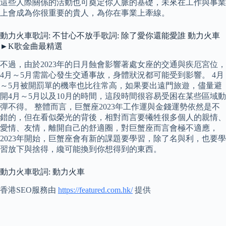
這些人際關係的活動也可奠定你人脈的基礎，未來在工作與事業
上會成為你很重要的貴人，為你在事業上牽線。
動力火車歌詞: 不甘心不放手歌詞: 除了愛你還能愛誰 動力火車
►K歌金曲最精選
不過，由於2023年的日月蝕會影響著處女座的交通與疾厄宮位，
4月～5月需當心發生交通事故，身體狀況都可能受到影響。 4月
～5月被開罰單的機率也比往常高，如果要出遠門旅遊，儘量避
開4月～5月以及10月的時間，這段時間很容易受困在某些區域動
彈不得。 整體而言，巨蟹座2023年工作運與金錢運勢依然是不
錯的，但在看似榮光的背後，相對而言要犧牲很多個人的親情、
愛情、友情，離開自己的舒適圈，對巨蟹座而言會極不適應，
2023年開始，巨蟹座會有新的課題要學習，除了名與利，也要學
習放下與捨得，纔可能換到你想得到的東西。
動力火車歌詞: 動力火車
香港SEO服務由
https://featured.com.hk/
提供