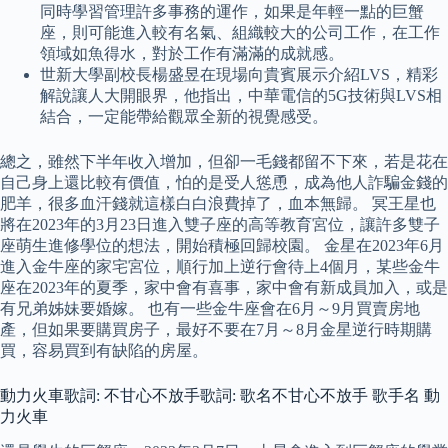
同時學習管理許多事務的運作，如果是年輕一點的巨蟹
座，則可能進入較有名氣、組織較大的公司工作，在工作
領域如魚得水，對於工作有滿滿的成就感。
世新大學副校長楊盛昱在現場向貴賓展示介紹LVS，精彩
解說讓人大開眼界，他指出，中華電信的5G技術與LVS相
結合，一定能帶給觀眾全新的視覺感受。
總之，雖然下半年收入增加，但卻一毛錢都留不下來，若是花在
自己身上還比較有價值，怕的是受人慫恿，成為他人詐騙金錢的
肥羊，很多血汗錢就這樣白白浪費掉了，血本無歸。 冥王星也
將在2023年的3月23日進入雙子座的高等教育宮位，讓許多雙子
座萌生進修學位的想法，開始積極回歸校園。 金星在2023年6月
進入金牛座的家宅宮位，順行加上逆行會待上4個月，某些金牛
座在2023年的夏季，家中會有喜事，家中會有新成員加入，或是
有兄弟姊妹要婚嫁。 也有一些金牛座會在6月～9月買賣房地
產，但如果要購買房子，最好不要在7月～8月金星逆行時期購
買，容易買到有缺陷的房屋。
動力火車歌詞: 不甘心不放手歌詞: 歌名不甘心不放手 歌手名 動
力火車