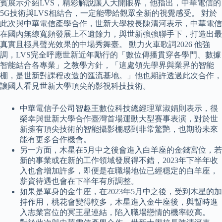
賓展示介紹LVS，精彩解說讓人大開眼界，他指出，中華電信的
5G技術與LVS相結合，一定能帶給觀眾全新的視覺感受。 對於
此次與中華電信產學合作，世新大學校長陳清河表示，中華電信
在國內無線寬頻發展上不遺餘力，與世新強強聯手下，打造出最
真實且極具聲光效果的中場秀舞臺。 動力火車歌詞2026 他強
調，LVS完全呼應世新近年勵行的「數位傳播貫穿各學門、數據
智能結合各專業」之教學方針，「這處領先學界與業界的智能
棚，是世新對課程改造的匯流基地。」他也期許透過此次合作，
讓國人看見世新大學頂尖的影視科技技術。
中華電信子公司智趣王數位科技總經理單淑娟則表示，很
榮幸與世新大學合作臺灣首場運動大型賽事表演，對於世
新擁有頂尖技術的智能攝影棚感到非常驚艷，也期盼未來
能有更多合作機會。
另一方面，木星在5月中之後會進入白羊座的金錢宮位，若
新的事業或在新的工作領域發展得不錯，2023年下半年收
入也會增加許多，即便是在職場地位已經穩定的白羊座，
薪資待遇也會在下半年有所調整。
如果是單身的金牛座，在2023年5月中之後，受到木星的加
持作用，桃花會變得較多，木星進入金牛座後，與暫時進
入志業宮位的冥王星連結，陷入職場戀情的機率較高。