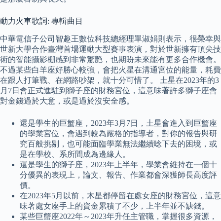
動力火車歌詞: 專輯曲目
中華電信子公司智趣王數位科技總經理單淑娟則表示，很榮幸與
世新大學合作臺灣首場運動大型賽事表演，對於世新擁有頂尖技
術的智能攝影棚感到非常驚艷，也期盼未來能有更多合作機會。
不過某些白羊座好勝心較強，會把火星在溝通宮位的能量，耗費
在跟人打筆戰、在網路吵架，就十分可惜了。 土星在2023年的3
月7日會正式進駐到獅子座的財務宮位，這意味著許多獅子座會
對金錢過於大意，或是過於沒安全感。
還是學生的巨蟹座，2023年3月7日，土星會進入到巨蟹座
的學業宮位，會遇到較為嚴格的指導者，對你的報告與研
究百般挑剔，也可能面臨學業無法繼續唸下去的困境，或
是在學校、系所間成為邊緣人。
還是學生的獅子座，2023年上半年，學業會維持在一個十
分優異的表現上，論文、報告、作業都會深獲師長高度評
價。
在2023年5月以前，木星都停留在處女座的財務宮位，這意
味著處女座手上的資金累積了不少，上半年並不缺錢。
某些巨蟹座2022年～2023年升任主管職，掌握很多資源，