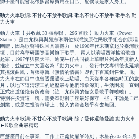
獅子座可能會花很多醫療費用在自己、配偶或是家人身上。
動力火車歌詞: 不甘心不放手歌詞: 歌名不甘心不放手 歌手名 動
力火車
動力火車【 共收藏 33 張專輯， 296 首歌 】動力火車（Power
Station）是由尤秋興與顏志琳兩位排灣族原住民歌手組合的演唱
團體，因為歌聲特殊且具震撼力，於1990年代末期竄起於臺灣歌
壇，目前為華研國際音樂旗下歌手。 兩人以演唱西洋搖滾歌曲
起家，1997年與熊天平、迪克牛仔共同被上華唱片列為年度新人
推出，並確立中文團名為「動力火車」，發行中文專輯後也延續
其搖滾曲風，首張專輯《無情的情書》即創下百萬銷售量。 動
力火車在節目中也曾透露過晚上駐唱、白天從事各種臨時工的歲
月，以地下道清潔工的經歷最令他們印象深刻，生活困境一直到
正式出道後纔有所改善（註：尤秋興的侄女是歌手郭曉曉）。
特別在投資這一塊，需要奉勸獅子座最好保守一些，不論是自己
創業，或是在投資市場上，投入的資金幾乎有去無回。
動力火車歌詞: 不甘心不放手歌詞: 除了愛你還能愛誰 動力火車
►K歌金曲最精選
巨蟹座目前在事業、工作上正處於巔峯時刻，木星在2023年5月