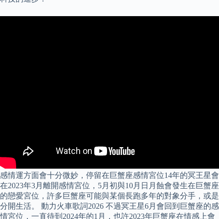
感情運方面會十分微妙，停留在巨蟹座感情宮位14年的冥王星會
在2023年3月離開感情宮位，5月初與10月日月蝕會發生在巨蟹座
的戀愛宮位，許多巨蟹座可能與某個長跑多年的對象分手，或是
分開生活。 動力火車歌詞2026 不過冥王星6月會回到巨蟹座的感
情宮位，一直待到2024年的1月，也許2023年巨蟹座在情感上會