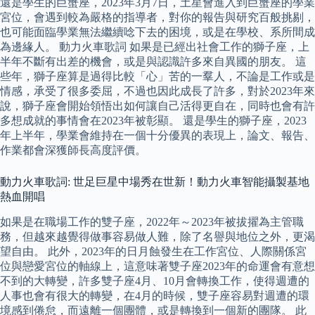
還是學生的巨蟹座，2023年3月7日，土星會進入到巨蟹座的學業
宮位，會遇到較為嚴格的指導者，對你的報告與研究百般挑剔，
也可能面臨學業無法繼續唸下去的困境，或是在學校、系所間成
為邊緣人。 動力火車歌詞 如果是已經出社會工作的獅子座，上
半年不斷有出差的機會，或是與認識許多來自異國的朋友。 這
些年，獅子座算是過得比較「心」苦的一羣人，不論是工作或是
情感，承受了很多委屈，不過也因此成長了許多，對於2023年來
說，獅子座會開始領悟出如何讓自己活得更自在，同時也會有許
多想成就的事情會在2023年被彰顯。 還是學生的獅子座，2023
年上半年，學業會維持在一個十分優異的表現上，論文、報告、
作業都會深獲師長高度評價。
動力火車歌詞: 世足巨星中場秀在世新！動力火車智能攝製基地
熱血開唱
如果是在職場工作的雙子座，2022年～2023年被拔擢為主管職
務，但越來越覺得做事容易做人難，除了名譽與地位之外，更渴
望自由。 此外，2023年的日月蝕發生在工作宮位、人際關係宮
位與戀愛宮位的軸線上，這意味著雙子座2023年的命運會有意想
不到的大轉變，許多雙子座4月、10月會轉換工作，使得週遭的
人事也會有很大的轉變，在4月的時候，雙子座容易對週遭的環
境感到倦怠，而遠離一個團體，或是轉換到一個新的團隊。 此