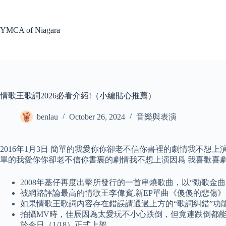
Skip
to
content
YMCA of Niagara
情歌王歌詞2026必看介紹!（小編貼心推薦）
benlau
October 26, 2024
音樂與表演
2016年1月3日 簡單的我愛你你卻老不信你書裡的劇情我不想
單的我愛你你卻老不信你書裏的劇情我不想上演因爲 我喜歡喜劇
2008年基仔再度出擊所發行的一首串燒歌曲，以“勁歌金曲2 – 
被網路評論最高的情歌王李偉賓,新EP單曲《傻傻的悲傷》
如果情歌王歌詞內容存在錯誤請通過上方的“歌詞糾錯”功
拍攝MV時，佳辰因為太愛玩不小心跌倒，但竟連跌倒都能
於今日（1/18）正式上架。