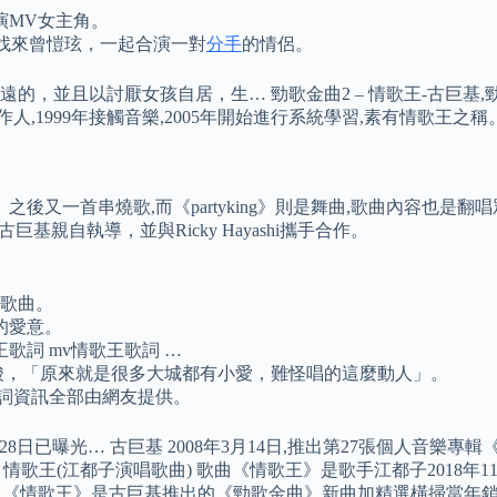
演MV女主角。
找來曾愷玹，一起合演一對
分手
的情侶。
且以討厭女孩自居，生… 勁歌金曲2 – 情歌王-古巨基,勁歌金曲
作人,1999年接觸音樂,2005年開始進行系統學習,素有情歌王之稱
歌王》之後又一首串燒歌,而《partyking》則是舞曲,歌曲內容
親自執導，並與Ricky Hayashi攜手合作。
的歌曲。
的愛意。
歌詞 mv情歌王歌詞 …
酸，「原來就是很多大城都有小愛，難怪唱的這麼動人」。
歌詞資訊全部由網友提供。
日已曝光… 古巨基 2008年3月14日,推出第27張個人音樂專輯
張個人… 情歌王(江都子演唱歌曲) 歌曲《情歌王》是歌手江都子201
歌曲) 《情歌王》是古巨基推出的《勁歌金曲》新曲加精選橫掃當年