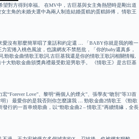
希望對方得到幸福。 在MV中，古巨基與女主角熱戀時是剛出道
女主角的未婚夫選中為兩人制造結婚蛋糕的蛋糕師傅， 情歌王
來愛沒有那麼簡單唱了童話和約定還 … 「BABY你就是我的唯一
王力宏捲入桃色風波，也讓網友不禁怒批，「你的baby還真多，
詞,勁歌金曲情歌王歌詞,古巨基我還是你的情歌王歌詞相關情報,
香港十大勁歌金曲頒獎典禮最受歡迎男歌手。 《情歌王》是古巨基
Forever Love”、黎明“兩個人的煙火”、張學友“吻別”等33首
-黎明） 最愛你的是我否則你怎麼讓我 … 勁歌金曲2情歌王 《勁歌
擊所發行的一首串燒歌曲，以“勁歌金曲2 – 情歌王”再續情緣，全長
詞 不過，王力宏被爆在多個城市約X、召妓後，也被網友狠酸，