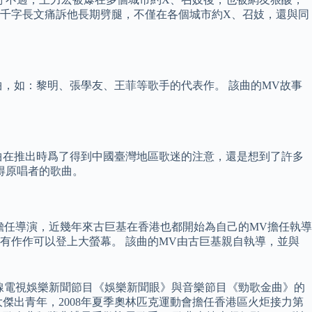
透過千字長文痛訴他長期劈腿，不僅在各個城市約X、召妓，還與同
曲，如：黎明、張學友、王菲等歌手的代表作。 該曲的MV故事
曲在推出時爲了得到中國臺灣地區歌迷的注意，還是想到了許多
得原唱者的歌曲。
己擔任導演，近幾年來古巨基在香港也都開始為自己的MV擔任執導
有作作可以登上大螢幕。 該曲的MV由古巨基親自執導，並與
早年是無線電視娛樂新聞節目《娛樂新聞眼》與音樂節目《勁歌金曲》的
十大傑出青年，2008年夏季奧林匹克運動會擔任香港區火炬接力第