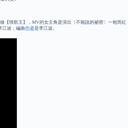
名叫做【情歌王】，MV的女主角是演出〔不能說的祕密〕一炮而紅
李江波；編曲
作者
是李江波。