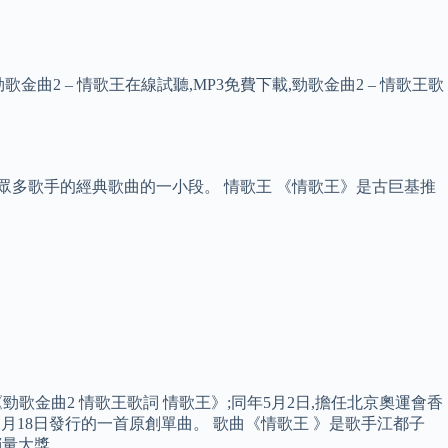
2 – 情歌王在線試聽,MP3免費下載,勁歌金曲2 – 情歌王歌
。
也是翻唱眾多歌手的經典歌曲的一小段。 情歌王 《情歌王》是古巨基推
《勁歌金曲2 情歌王歌詞 情歌王》;同年5月2日,擔任北京奧運會香
8年11月18日發行的一首原創單曲。 歌曲《情歌王 》是歌手江都子
銷量大獎。