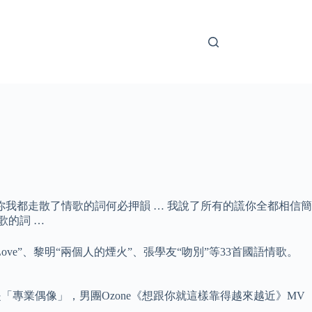
你我都走散了情歌的詞何必押韻 … 我說了所有的謊你全都相信簡
歌的詞 …
 Love”、黎明“兩個人的煙火”、張學友“吻別”等33首國語情歌。
專業偶像」，男團Ozone《想跟你就這樣靠得越來越近》MV