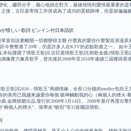
生變化，繼而分手，傷心地掛念對方，最後領悟到愛情最重要的是
 之後，古巨基寄情工作併成為了成功的蛋糕師傅，但是卻偏偏被
ないのが惜しい 歌詞 ピンイン付日本語訳
很簡單當你說要離開一切都變得太難 什麼真的愛你什麼製造浪漫原
距今整整過了20年，仍是許多人在KTV的必點歌曲之一。 如今
報,本站搜羅了情歌王歌詞,古巨基情歌王歌詞,勁歌金曲2情歌王歌
偶像實力兼具歌手，曾先後於2008年至2010年連續三屆獲得
詞2026 – 情歌王”再續情緣，全長12分鐘的medley包括王力宏“
你不是因爲你的美而已我越來越愛你每個 眼神觸動我的心（兩個人的煙火
,金牌娛樂出品,發行於2008年3月14日。 2008年基仔再度出
ve”、黎明“兩個人的煙火”、張學友“吻別”等33首國語情歌。
詞
發行的歌曲，傳唱度極高，是不少人心中的經典老歌。 情歌王歌