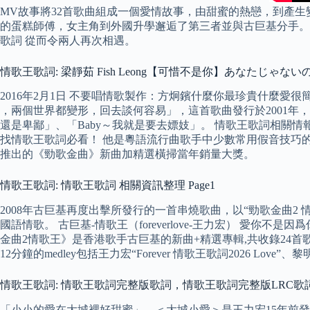
MV故事將32首歌曲組成一個愛情故事，由甜蜜的熱戀，到產
的蛋糕師傅，女主角到外國升學邂逅了第三者並與古巨基分手。
歌詞 從而令兩人再次相遇。
情歌王歌詞: 梁靜茹 Fish Leong【可惜不是你】あなたじゃ
2016年2月1日 不要唱情歌製作：方炯鑌什麼你最珍貴什麼愛
，兩個世界都變形，回去談何容易」，這首歌曲發行於2001年，
還是卑鄙」、「Baby～我就是要去嫖妓」。 情歌王歌詞相關情
找情歌王歌詞必看！ 他是粵語流行曲歌手中少數常用假音技巧的
推出的《勁歌金曲》新曲加精選橫掃當年銷量大獎。
情歌王歌詞: 情歌王歌詞 相關資訊整理 Page1
2008年古巨基再度出擊所發行的一首串燒歌曲，以“勁歌金曲2 情歌王歌
國語情歌。 古巨基-情歌王（foreverlove-王力宏） 愛
金曲2情歌王》是香港歌手古巨基的新曲+精選專輯,共收錄24首歌曲
12分鐘的medley包括王力宏“Forever 情歌王歌詞2026 Lo
情歌王歌詞: 情歌王歌詞完整版歌詞，情歌王歌詞完整版LRC歌
「小小的愛在大城裡好甜蜜」，＜大城小愛＞是王力宏15年前