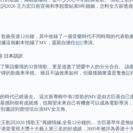
詞2026 王力宏日前宣佈和李靚蕾結束8年婚姻，怎料女方卻
。 歌曲長達12分鐘，其中收錄了一個音樂時代不同時期的代表歌
根據這個劇本拍攝了MV，還親自擔任
MV
導演。
你 日本語訳
了華語樂壇的32首情歌，更是道盡了戀愛中人的分分合合。 該
碑的歌曲來串燒。 雖且不論效果如何，但最後聽衆還是隻會記
”的時代已經過去。 這次新專輯中有2首歌的MV是由古巨基自
基感到很有成就感，也期望未來自己有機會可以成為電影導演，
，還特別邀請到曾愷玹出演MV女主角。
 情歌王歌詞2026 情歌王”再續情緣,全長12分鐘的… 古巨基
獲得香港壹電視大獎十大藝人第三名的好成績，2005年被評為香港