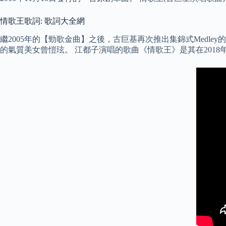
情歌王歌詞: 歌詞大全網
繼2005年的【勁歌金曲】之後，古巨基再次推出集錦式Med
的氣質美女曾愷玹。 江都子演唱的歌曲《情歌王》是其在2018