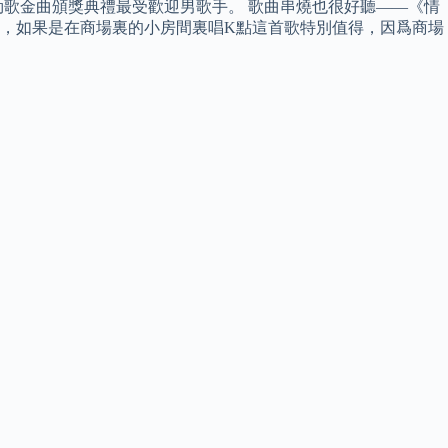
大勁歌金曲頒獎典禮最受歡迎男歌手。 歌曲串燒也很好聽——《情
了，如果是在商場裏的小房間裏唱K點這首歌特別值得，因爲商場