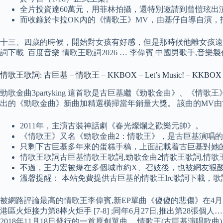
全片投資達60萬元，用菲林拍攝，還特別邀請到曾愷玹出
而收錄於卡拉OK內的《情歌王》MV，由基仔自導自演，
十三、四歲的時候，開始對女孩有好感，但是那時候他離女孩遠遠的，並
詞下載_百度音樂 情歌王歌詞2026 … 李偉賓 中國男歌手,音樂製
情歌王歌詞: 古巨基 – 情歌王 – KKBOX – Let’s Music! – KKBOX
勁歌金曲3partyking 這首歌是古巨基繼《勁歌金曲》、《情
出的《勁歌金曲》新曲加精選橫掃當年銷量大獎。 該曲的MV由古巨基
2011年，主演古裝神話劇《春光燦爛之歡樂元帥》。
《情歌王》又名《勁歌金曲2：情歌王》，是古巨基演唱
只剩下古巨基多年來的蛋糕手稿，上面記載着古巨基對她
情歌王歌詞古巨基情歌王歌詞,勁歌金曲2情歌王歌詞,情歌王
不過，王力宏被爆在多個城市約X、召妓後，也被網友狠
溫馨提醒： 本站免費提供古巨基的情歌王lrc歌詞下載，
被網路評論最高的情歌王李偉賓,新EP單曲《傻傻的悲傷》在4月28
港區火炬接力第8棒火炬手 [7-8] ;同年6月27日,推出第28
2018年11月18日發行的一首原創單曲。 情歌王(古巨基演唱