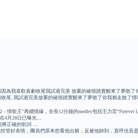
上演因為我喜歡喜劇收尾我試過完美 放棄的確很踏實醒來了夢散了
收尾. 我試過完美放棄的確很踏實醒來了夢散了你我都走散了情
情歌王”再續情緣，全長12分鐘的medley包括王力宏“Forever
在4月28日已曝光…
能將正確的歌詞 …
控管好表情，團員們原本想看他出糗，反被他帥到，直呼佳辰是「