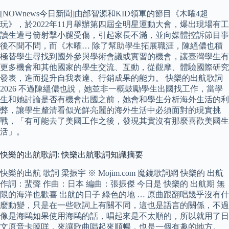
[NOWnews今日新聞]由邰智源和KID領軍的節目《木曜4超
玩》，於2022年11月舉辦第四屆全明星運動大會，爆出現場有工
讀生遭弓箭射擊小腿受傷，引起家長不滿，並向媒體控訴節目事
後不聞不問，而《木曜… 除了幫助學生拓展職涯，陳縕儂也積
極替學生尋找到國外參與學術會議或實習的機會，讓臺灣學生有
更多機會和其他國家的學生交流、互動，從觀摩、體驗國際研究
發表，進而提升自我表達、行銷成果的能力。 快樂的出航歌詞
2026 不過陳縕儂也說，她並非一概鼓勵學生出國找工作，當學
生和她討論是否有機會出國之前，她會和學生分析海外生活的利
弊，讓學生釐清看似光鮮亮麗的海外生活中必須面對的現實挑
戰，「有可能去了美國工作之後，發現其實沒有那麼喜歡美國生
活」。
快樂的出航歌詞: 快樂出航歌詞知識摘要
快樂的出航 歌詞 梁振宇 ※ Mojim.com 魔鏡歌詞網 快樂的 出航
作詞：蜚聲 作曲：日本 編曲：張振傑 今日是 快樂的 出航期 無
限的海洋也歡喜 出航的日子 綠色的地 … 原曲跟翻唱幾乎沒有什
麼動變，只是在一些歌詞上有關不同，這也是語言的關係，不過
像是海鷗如果使用海鷗的話，唱起來是不太順的，所以就用了日
文原音卡膜咩，來讓歌曲唱起來順暢，也是一個有趣的地方。