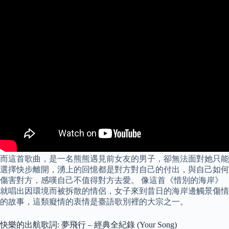
而這首歌曲，是一名熊熊遇見前女友的男子，卻無法面對她只能
選擇快步離開，湧上的回憶都是對方對自己的付出，與自己如何
傷害對方，感嘆自己不值得對方去愛。 像這首《惜別的海岸》
就唱出因環境而被拆散的情侶，女子來到昔日的海岸邊觸景傷情
的故事，這類癡情的衷情是臺語歌別裡的大宗之一。
快樂的出航歌詞: 夢飛行 – 經典全紀錄 (Your Song)