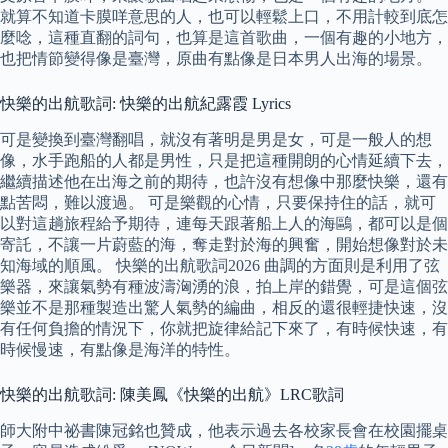
就算不知道卡膜咩意思的人，也可以輕鬆上口，不用計較到底怎
麼唸，這種直翻的詞句，也算是這首歌曲，一個有趣的小地方，
也把情節變得像是臺灣，原曲有點像是日本男人出海的場景。
快樂的出航歌詞: 快樂的出航紀露霞 Lyrics
可是變換到臺灣翻唱，就沒有著明是男是女，可是一般人的想
像，水手跑船的人都是男性，只是把這種開朗的心情延續下去，
繼續描述他在出海之前的期待，也許沒有想像中那麼快樂，還有
點苦悶，難以渡過。 可是樂觀的心情，只要保持住的話，就可
以對這趟旅程給予期待，連每天跟著船上人的海鷗，都可以是個
寄託，不讓一片蔚藍的海，奪走對於海的興奮，開始想像對於未
知海域的順風。 快樂的出航歌詞2026 曲調的方面則是利用了弦
樂器，來讓氣勢有種波濤洶湧的浪，拍上岸的錯覺，可是這個弦
樂並不是那種製造出驚人氣勢的編曲，相反的還很輕捷快速，沒
有任何負擔的情況下，你就把旋律給記下來了，有時候快速，有
時候慢速，有點像是海洋的特性。
快樂的出航歌詞: 陳美鳳《快樂的出航》LRC歌詞
師大附中祕書陳冠銘也贊成，他表示過去各校家長會在校園擺桌