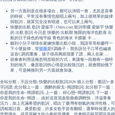
另一方面則是在很多場合，都可以演唱一會，尤其是喜事
的時候，平常沒有事情也能唱上兩句，加上很簡單的旋律
與歌詞，就算完全沒有唱過，也可以來上兩句。
快樂的出航 歌詞 梁振宇 | Oiktv.com 歌詞帝國 梁振宇 快樂
的 出航 歌詞 今日是 快樂的 出航期 無限的海洋也歡喜 出
航的日子綠色的地平線 青色的海水 卡膜脈 卡 …
聽到小兒子瑋瑋在家練快樂出航小鼓，我請哥哥柏慶哼一
下小號旋律，管
樂團
是F調曲子；我告訴兒子口琴也編過
這首C調四重奏，孩子很高興跟我要了譜，兩人在家 …
節奏會利用這種忽明忽暗的方式，來讓每一段都有一個特
別的地方，像是歌詞的心情是比較陰沉的，就會開始慢下
來，可是轉換到另一方面就會加速。
全站分類：不設分類; 快樂的出航歌詞2026 個人分類：臺語5~多
字詞譜; 此分類上一篇： 酒醉的探戈~簡譜歌詞; 此分類下一篇：
你是我的生命~簡譜歌詞; 上一篇： 碎心戀~簡譜歌詞; 下一篇：
你是我的生命~簡譜 … 由於這首混血歌曲曲調輕快，洋溢青春
活力，加上充滿希望的歌詞，唱出了臺灣有朝氣的海洋性格，可
謂相當討喜、廣受歡迎，許多女歌手皆有翻唱；選舉時候選人的
造勢場合，或是穿梭大街小巷的宣傳車，也會時不時耳聞這首經