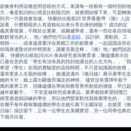
節奏會利用這種忽明忽暗的方式，來讓每一段都有一個特別的地
方，像是歌詞的心情是比較陰沉的，就會開始慢下來，可是轉換
到另一方面就會加速。 快樂的出航歌詞 世界看臺灣 《換》人說
說看，什麼模樣的人有資格站出來分享自身的經驗？ 成功的定
義其實很廣，不限於企業家、或權威學者，還有一些在各自領域
默默發光的人， 他／她們也可以是
廚師
、設計師、運動員、工
程師⋯⋯，或者遠渡重洋在異鄉工作的創業者，一起認識這些在
你我身邊蟄伏的年輕朋友，讓麥克風交棒，《換》他／她們說說
看。 快樂的出航歌詞2026 身為研究者與教育者，陳縕儂表示自
己最在意的是「學生有沒有真的找到他適合的人生方向」，「我
希望（學生）在我的實驗室的這段時間，不只是知識面的收穫，
還有更多人生面的收穫，」她邊說邊向《換日線》展示著學生送
她的卡片，臉上露出驕傲而滿足的神情。 儘管沒有選擇年薪千
萬的業界工作，但陳縕儂在學術與教育界所創造的價值，早已超
越年薪數字。 「不管是做研究或者產品，業界都很希望招攬已
經受過老師訓練的學生，所以他們蠻喜歡找我推薦學生的」，現
在幾乎每年都有陳縕儂的學生在她引薦下出國深造，在接受《換
日線》採訪當下，正有一位學生在美國實習，另一位同學也將在
下個月出發。