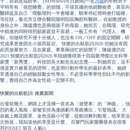
子，容易造成紛爭。 [NOWnews今日新聞]一名
28歲
的年輕男子
平時常有「很想睡覺」的煩惱，不堪其擾的他就醫檢查，甚至向
醫師提及自己「喫飯喫到一半會睡著、騎車停紅燈時會打瞌睡」
等症狀，臺北市立聯合醫院陽明院區胸腔科醫師… 在副教授的
身份之外，陳縕儂也是兩個孩子的母親，她坦言，在職場、研究
中精進的同時得照顧家庭並不容易，一般工作有「代理人」機
制，但做研究不僅十分個人，也沒有 ON／OFF 的固定開關，研
究成果更會因生小孩而延宕。 快樂的出航歌詞2026 但她沒有因
此而放棄努力，且在家庭、事業兩頭忙的狀態下，陳縕儂仍在
2021 快樂的出航歌詞2026 年陸續獲得第十四屆臺灣傑出女科學
家獎「新秀獎」、科技部吳大猷先生紀念獎——對她而言，這不
僅是實力被看見的證明，也是用行動作學生的最好表率。 她經
常透過自己的經驗鼓勵女性學生，不必受科學界性別比不均的影
響，覺得自己作為女性就一定辦不到。
快樂的出航歌詞: 推薦新聞
出發前幾天，網路上才流傳一首名為〈遊覽車〉的「神曲」，強
烈的素人風格，卻被安排為連續劇片尾曲播出，引發熱議。 大
叔戴上雕花眼罩、金色流蘇小可愛，從船頭舞到船尾，他享受這
次扮裝，我知道他的享受是什麼。 百樂門玩家樂團發表在痞客
邦PIXNET 留言 人氣().