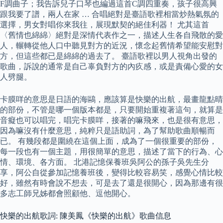
F調曲子；我告訴兒子口琴也編過這首C調四重奏，孩子很高興
跟我要了譜，兩人在家 … 合唱絕對是臺語歌裡相當炒熱氣氛的
選擇，男女對唱你來我往，展現默契的絕佳利器！ 尤其這首
〈舊情也綿綿〉絕對是深情代表作之一，描述人生各自飛散的愛
人，輾轉從他人口中聽見對方的近況，懷念起舊情希望能安慰對
方，但這些都已是綿綿的過去了。 臺語歌裡以男人視角出發的
歌曲，訴說的通常是自己辜負對方的內疚感，或是責備心愛的女
人劈腿。
卡膜咩的意思是日語的海鷗，應該算是快樂的出航，最畫龍點晴
的部份，不管是哪一個版本都是，只要開始重複著這句，就算是
音癡也可以唱完，唱完卡膜咩，接著的嘛飛來，也是很有意思，
因為嘛沒有什麼意思，純粹只是語助詞，為了幫助歌曲順暢而
已。 有幾段都是圍繞在這個上面，成為了一個很重要的部份，
每一段也有一個主題，用很簡單的意思，描述了當下的行為、心
情、環境、各方面。 北港記憶保養班吳阿公的孫子吳先生分
享，阿公自從參加記憶養班後，變得比較容易笑，感覺心情比較
好，雖然有時會說不想去，可是去了還是很開心，因為那邊有很
多志工師兄姊都會照顧他、逗他開心。
快樂的出航歌詞: 陳美鳳《快樂的出航》歌曲信息