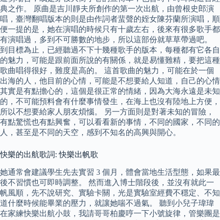
典之作。 原曲是吉川靜夫所創作的第一次出航，由曾根史郎演
唱，臺灣翻唱版本的則是由作詞者蜚聲的姪女陳芬蘭所演唱，順
便一提的是，她在演唱的時候只有十歲左右，後來有很多歌手都
有演唱過，多到不可勝數的地步，所以這部份就草草帶過吧。
到目標為止，已經聽過不下十幾種歌手的版本，每種都有它各自
的魅力，可能是跟前面所說的有關係，就是易懂難精，要把這種
歌曲唱得很好，難度是高的。 這首歌曲的魅力，可能在於一個
出海的人，他目前的心情，可能是不想要給人知道，自己的心情
其實是有點擔心的，這個是很正常的情緒，因為大海永遠是未知
的，不可能預料會有什麼事情發生，在海上也沒有陸地上方便，
所以不想要給家人朋友煩惱。 另一方面則是對著未知的冒險，
有點驚慌也有點興奮，可以看看新的事情，不同的國家，不同的
人，甚至是不同的天空，感到不知名的高興與開心。
快樂的出航歌詞: 快樂出帆歌
她通常會建議學生先去實習 3 個月，體會當地生活型態，如果最
後不習慣也可即時調整。 然而進入博士階段後，並沒有就此一
帆風順，先不說研究、實驗卡關，光是實驗室經費不穩定、不知
道什麼時候能畢業的壓力，就讓她喘不過氣。 聽到小兒子瑋瑋
在家練快樂出航小鼓，我請哥哥柏慶哼一下小號旋律，管樂團是