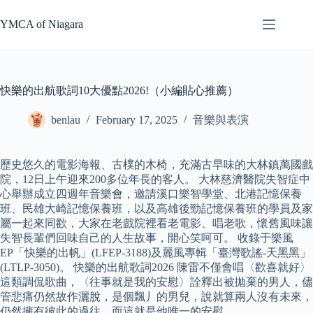
Skip
to
YMCA of Niagara
content
快樂的出航歌詞10大優點2026!（小編貼心推薦）
benlau
February 17, 2025
音樂與表演
歷史悠久的電影海報、古樸的木椅，充滿古早味的大林鎮萬國戲
院，12日上午迎來200多位年長的客人。 大林慈濟醫院失智症中
心舉辦成立四週年音樂會，邀請溪口樂智學堂、北港記憶保養
班、民雄大崎記憶保養班，以及高雄後勁記憶保養班的學員及家
屬一起來同歡，大家在老戲院裡看老電影、唱老歌，懷舊風味讓
失智長輩們回味自己的人生故事，開心笑呵可。 收錄于樂風
EP「快樂的出帆」(LFEP-3188)及麗風專輯「臺灣歌謠-天黑黑」
(LTLP-3050)。 快樂的出航歌詞2026 陳雷不僅會唱〈歡喜就好〉
這類調侃歌曲，〈往事就是我的安慰〉詮釋出被拋棄的男人，儘
管悲痛仍然故作灑脫，是個飄丿的男兒，說就算兩人沒有未來，
仍然擁有彼此的過往，而這就是他唯一的安慰。