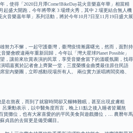
「2020日月潭Come!BikeDay花火音樂嘉年華」相當精
月起盛大開跑，今年將帶來 3 場煙火秀，其中 2 場更結合無人機
花火音樂嘉年華」系列活動，將於今年10月7日至11月19日盛大展
雄努力不懈，一起守護臺灣，臺灣疫情漸露曙光，然而，面對持
兩年重新回歸，今年以「灣大星球Planet Possible」
望，讓前來欣賞表演的民眾，享受音樂會當下的溫暖氛圍，找尋
今年的演唱嘉賓於記者會上齊聚一堂，三度榮獲金曲獎最佳原住民語
席室內樂團，立即感動現場所有人。 兩位實力派唱將閻奕格、
總是在熬夜，而到了就寢時間卻又輾轉難眠，甚至出現皮膚粗
 呂秉勳表示，以中醫角度而言，晚上11點之後入睡者皆屬熬
百貨攤位，也有大家喜愛的的平民美食與遊戲攤位，… 農曆年馬
蘇貞昌的去留更是備受矚目。