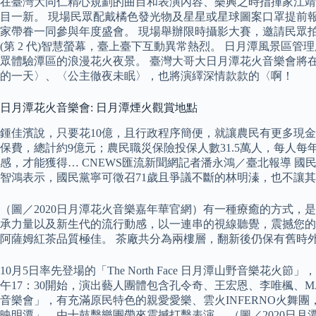
在臺灣大同仁精心規劃的曲目和表演內容、樂興之時指揮家江靖
目一新。 現場民眾配戴橘色發光物及星星或星球圖案口罩提前報
家帶眷一同參與年度盛會。 現場舉辦限時攝影大賽，邀請民眾拍出音
(第 2 代)智慧螢幕，臺上臺下互動異常熱烈。 日月潭風景區
眾體驗潭區的浪漫花火夜景。 臺灣大哥大日月潭花火音樂會將在
的一天〉、〈公主徹夜未眠〉，也將演繹深情款款的〈啊！
日月潭花火音樂會: 日月潭煙火觀賞地點
鍾佳濱說，只要花10億，且行政程序簡便，就讓農民有更多現金可
保費，總計約9億元；農民職災保險投保人數31.5萬人，每人每
感，才能獲得… CNEWS匯流新聞網記者潘永鴻／臺北報導 
智鴻表示，國民黨寧可徵召71歲且爭議不斷的林明溱，也不讓
（圖／2020日月潭花火音樂嘉年華官網）有一種療癒的方式，
承力量以及新生代的流行動感，以一連串的視線聽覺，震撼您的
阿薩姆紅茶品質極佳。 茶廠共分為兩樓層，翻新後仍保有舊時
10月5日率先登場的「The North Face 日月潭山野音
午17：30開始，演出藝人團體包含孔令奇、王宏恩、李唯楓、M
音樂會」，有充滿原民特色的親愛愛樂、雲火INFERNO火舞
映明潭」，由十鼓擊樂團帶來震撼打擊表演。 （圖／2020