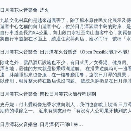
日月潭花火音樂會: 煙火
九族文化村真的是越來越厲害了，除了原本原住民文化展示及傳
遊客中心之稱的向山遊客中心，位於日月潭涵碧半島的對岸，是
自行車道全長約6.4公里，向山段由水社至向山遊客中心，將兩個
將自行車道架在水面上，繞過住家與商店，臨水而行，號稱「水
日月潭花火音樂會: 日月潭花火音樂會《Open Possible能所不能》1
除此之外，雲品酒店設施也不少，有日式男／女裸湯、健身房、
潭各地，最佳的方式就是搭乘環湖遊艇。 在搭乘遊艇時可一邊
適，牀鋪睡起來也舒服，在一樓餐廳用餐，遠眺日月潭的風景，
以使用，就算整天待在飯店也沒問題。 總統魚酥捲是在日月潭
日月潭花火音樂會: 南投日月潭花火節行程規劃
史丹妮：付出愛就像把香水撒向別人，我們也會噴上幾滴 日月潭
期待的環節之一。 近來有網友好奇「有沒有人公司尾牙抽到的
日月潭花火音樂會: 日月潭‧阿正師山林…