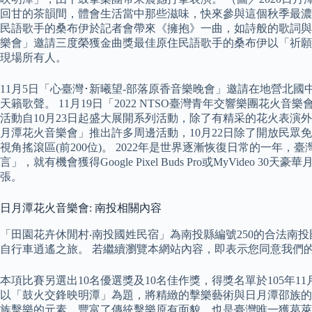
回甘的茶韻間，體會生活當中那些滋味，快來參與這個秋季最濃
民語歌手的桑布伊於記者會帶來《擁抱》一曲，如詩般的歌詞與
樂會」邀請三度榮獲金曲獎最佳原住民語歌手的桑布伊以「祈願
現場所有人。
11月5日「心臺灣･新曦望-部落原香音樂晚會」邀請在地營
天籟歌聲。 11月19日「2022 NTSO臺灣青年交響樂團
活動自10月23日起盛大展開系列活動，除了有精采的花火表
月潭花火音樂會」推出許多周邊活動，10月22日除了開放民
視角搖滾區(前200位)。 2022年是世界逐漸恢復日常的一
言」，就有機會獲得Google Pixel Buds Pro或MyV
張。
日月潭花火音樂會: 南投相關內容
「田園花卉休閒村‧南投國姓民宿」為南投縣編號250的合法南
自行車逍遙之旅。 若繼續瀏覽本網站內容，即表示您同意我們的Co
本項比賽另選出10名優選獎及10名佳作獎，得獎名單於105年
以「鼓火交鋒映明潭」為題，將精緻的擊樂藝術與日月潭邵族的
族擊樂的元素，豐富了傳統擊樂原有面貌，也是臺灣唯一獲葛萊