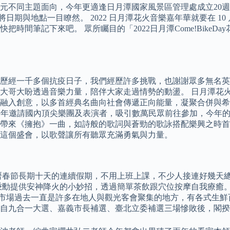
同主題面向，今年更適逢日月潭國家風景區管理處成立20週年，使得
期與地點一目瞭然。 2022 日月潭花火音樂嘉年華就要在 10 
筆記下來吧。 眾所矚目的「2022日月潭Come!BikeDay
歷經一千多個抗疫日子，我們經歷許多挑戰，也謝謝眾多無名英
盼透過音樂力量，陪伴大家走過情勢的動盪。 日月潭花火音樂會睽違
融入創意，以多首經典名曲向社會傳遞正向能量，凝聚合併與希
火音樂會」每年邀請國內頂尖樂團及表演者，吸引數萬民眾前往參加，
帶來《擁抱》一曲，如詩般的歌詞與蒼勁的歌詠搭配樂興之時首
這個盛會，以歌聲讓所有聽眾充滿勇氣與力量。
曆春節長期十天的連續假期，不用上班上課，不少人接連好幾天
秉勳提供安神降火的小妙招，透過簡單茶飲跟穴位按摩自我療癒。
市場過去一直是許多在地人與觀光客會聚集的地方，有各式生鮮
自九合一大選、嘉義市長補選、臺北立委補選三場慘敗後，閣揆