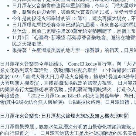
日月潭花火音樂會睽違兩年重新回歸，今年以「灣大星球Pla
量，凝聚合併與希望，讓前來欣賞表演的民眾，享受音樂會當下的
今年是南投花火節舉辦的第 15 週年，這次再擴大場次，不
日月潭環湖馬拉松賽今年已經第九屆囉～和來自各地的馬
益信念，目前已累積捐贈200萬元給弱勢團體了，是個非
11月5日「心臺灣･新曦望-部落原香音樂晚會」邀請在
民之天籟歌聲。
秉持著「在臺灣最美麗的地方辦一場賽事」的初衷，日月
日月潭花火音樂節今年延續以「Come!Bikeday自行車」
業文化系列嘉年華活動，活動期間並配合舉辦「12小時攝影比
將於10/22「臺灣大哥大日月潭花火音樂會」施放時長達480秒華麗
火秀與無人機表演，直接震撼現場觀眾的聽覺與視覺。 日月潭花
內樂團進行大型藝術表演活動，搭配著湖面倒映煙火，打造令人流
年度盛會。 「2022日月潭Come!BikeDay花火音樂嘉
會(其中2場次結合無人機展演)、1場馬拉松路跑、日月潭婚禮
日月潭花火音樂會: 日月潭花火節煙火施放及無人機表演時間
日月潭風景秀麗，氤氳水氣及層次分明的山景變化猶如詩畫般，因而
的自行車道之一。 日月潭杏鮑菇大王是水社碼頭附近的知名美