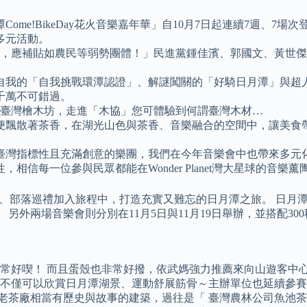
Come!BikeDay花火音樂嘉年華」自10月7日起連續7週、
多元活動。
億，應補貼如農民等弱勢團體！」民進黨鍾佳濱、郭國文、黃世傑
戰自我的「自我挑戰環潭認證」、解謎闖關的「好騎日月潭」與
千萬不可錯過。
的臺灣檜木坊，走進「木協」您可體驗到何謂臺灣木材…
裡便飄散著茶香，在湖光山色與茶香、音樂融合的空間中，讓美
臺灣指標性且充滿創意的樂團，我們在今年音樂會中也帶來多元
信每一位參與民眾都能在Wonder Planet灣大星球的音樂
湖、部落巡禮加入旅程中，打造充實又難忘的日月潭之旅。 日月
。 另外兩場音樂會則分別在11月5日與11月19日舉辦，並搭配
常好喫！ 而且蛋殼也非常好撥，依武媽強力推薦來向山遊客中心
不僅可以欣賞日月潭湖景、運動舒展筋骨～主辦單位也延續參賽
潭老茶廠相當有歷史與故事的建築，過往是「 臺灣農林公司魚池茶