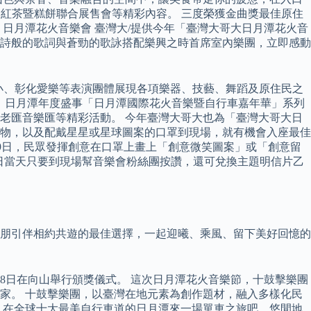
、紅茶暨糕餅聯合展售會等精彩內容。 三度榮獲金曲獎最佳原住
日月潭花火音樂會 臺灣大/提供今年「臺灣大哥大日月潭花火音
詩般的歌詞與蒼勁的歌詠搭配樂興之時首席室內樂團，立即感動
國小、彰化愛樂等表演團體展現各項樂器、技藝、舞蹈及原住民之
美。 日月潭年度盛事「日月潭國際花火音樂暨自行車嘉年華」系列
百老匯音樂匯等精彩活動。 今年臺灣大哥大也為「臺灣大哥大日
光物，以及配戴星星或星球圖案的口罩到現場，就有機會入座最佳
月19日，民眾發揮創意在口罩上畫上「創意微笑圖案」或「創意留
，10月22日當天只要到現場幫音樂會粉絲團按讚，還可兌換主題明信片乙
呼朋引伴相約共遊的最佳選擇，一起迎曦、乘風、留下美好回憶的
月28日在向山舉行頒獎儀式。 這次日月潭花火音樂節，十鼓擊樂團
家。 十鼓擊樂團，以臺灣在地元素為創作題材，融入多樣化民
 在全球十大最美自行車道的日月潭來一場單車之旅吧，悠閒地