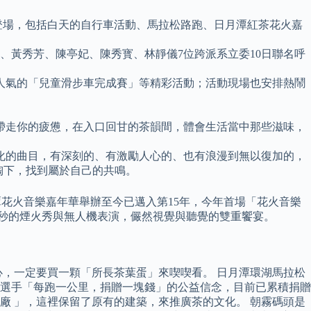
7場次登場，包括白天的自行車活動、馬拉松路跑、日月潭紅茶花火嘉
、黃秀芳、陳亭妃、陳秀寳、林靜儀7位跨派系立委10日聯名呼
超人氣的「兒童滑步車完成賽」等精彩活動；活動現場也安排熱鬧
食帶走你的疲憊，在入口回甘的茶韻間，體會生活當中那些滋味，
化的曲目，有深刻的、有激勵人心的、也有浪漫到無以復加的，
薰陶下，找到屬於自己的共鳴。
潭花火音樂嘉年華舉辦至今已邁入第15年，今年首場「花火音樂
300秒的煙火秀與無人機表演，儼然視覺與聽覺的雙重饗宴。
，一定要買一顆「所長茶葉蛋」來喫喫看。 日月潭環湖馬拉松
選手「每跑一公里，捐贈一塊錢」的公益信念，目前已累積捐贈
廠 」，這裡保留了原有的建築，來推廣茶的文化。 朝霧碼頭是