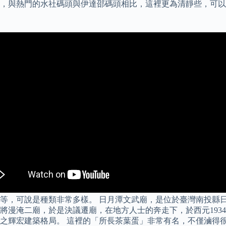
，與熱門的水社碼頭與伊達邵碼頭相比，這裡更為清靜些，可以靜
，可說是種類非常多樣。 日月潭文武廟，是位於臺灣南投縣日月
漫淹二廟，於是決議遷廟，在地方人士的奔走下，於西元1934年
之輝宏建築格局。 這裡的「所長茶葉蛋」非常有名，不僅滷得