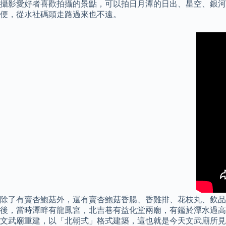
攝影愛好者喜歡拍攝的景點，可以拍日月潭的日出、星空、銀河
便，從水社碼頭走路過來也不遠。
除了有賣杏鮑菇外，還有賣杏鮑菇香腸、香雞排、花枝丸、飲品等
後，當時潭畔有龍鳳宮，北吉巷有益化堂兩廟，有鑑於潭水過高將
文武廟重建，以「北朝式」格式建築，這也就是今天文武廟所見