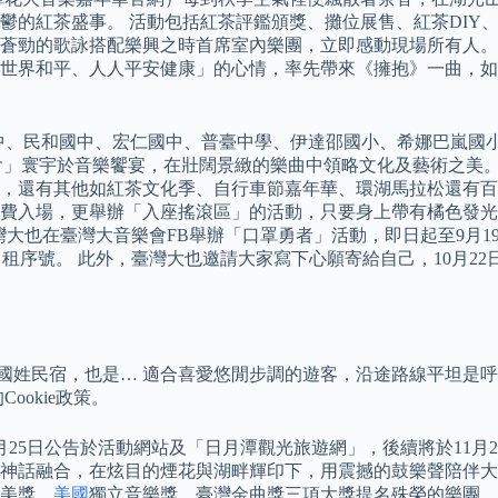
鬱的紅茶盛事。 活動包括紅茶評鑑頒獎、攤位展售、紅茶DIY
蒼勁的歌詠搭配樂興之時首席室內樂團，立即感動現場所有人。 
世界和平、人人平安健康」的心情，率先帶來《擁抱》一曲，如
北國中、民和國中、宏仁國中、普臺中學、伊達邵國小、希娜巴嵐
花火音樂會」寰宇於音樂饗宴，在壯闊景緻的樂曲中領略文化及藝術之
演外，還有其他如紅茶文化季、自行車節嘉年華、環湖馬拉松還有
眾免費入場，更舉辦「入座搖滾區」的活動，只要身上帶有橘色發
年，臺灣大也在臺灣大音樂會FB舉辦「口罩勇者」活動，即日起至9
ideo 30天豪華月租序號。 此外，臺灣大也邀請大家寫下心願寄給自己
投國姓民宿，也是… 適合喜愛悠閒步調的遊客，沿途路線平坦是
okie政策。
11月25日公告於活動網站及「日月潭觀光旅遊網」，後續將於11
神話融合，在炫目的煙花與湖畔輝印下，用震撼的鼓樂聲陪伴大
美獎、
美國
獨立音樂獎、臺灣金曲獎三項大獎提名殊榮的樂團。