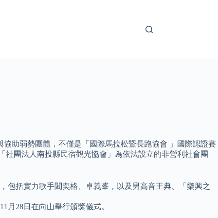
與協助弱勢團體，不僅是「國際馬拉松暨長跑協會 」國際認證賽
 「社團法人南投縣民宿觀光協會」為依法設立的非營利社會團
會」，包括實力歌手閻奕格、卓義峯，以及男高音王典、「樂興之
11月28日在向山舉行頒獎儀式。