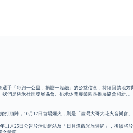
參賽選手「每跑一公里，捐贈一塊錢」的公益信念，持續回饋地方
。 我們是桃米社區發展協會、桃米休閒農業園區推展協會和新…
結婚打頭陣，10月17日首場煙火，則是「臺灣大哥大花火音樂
5年11月25日公告於活動網站及「日月潭觀光旅遊網」，後續將於
座文武廟。