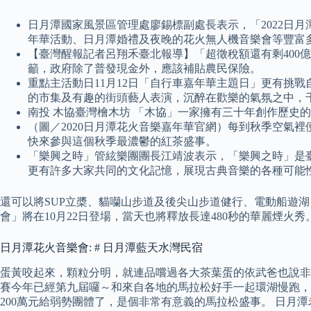
日月潭國家風景區管理處廖錫標副處長表示，「2022日月潭
年華活動、日月潭婚禮及夜晚的花火無人機音樂會等豐富
【臺灣醒報記者呂翔禾臺北報導】「超徵稅額還有剩400
籲，政府除了普發現金外，應該補貼農民保險。
重點主活動日11月12日「自行車嘉年華主題日」更有挑
的市集及有趣的街頭藝人表演，沉醉在歡樂的氣氛之中，
南投 木協臺灣檜木坊 「木協」一家擁有三十年創作歷史
（圖／2020日月潭花火音樂嘉年華官網）每到秋季空氣
快來參與這個秋季最濃鬱的紅茶盛事。
「樂興之時」管絃樂團團長江靖波表示，「樂興之時」是
更有許多大家共同的文化記憶，展現古典音樂的各種可能性，相
還可以將SUP立槳、貓囒山步道及後尖山步道健行、電動船遊
會」將在10月22日登場，當天也將釋放長達480秒的華麗煙火秀
日月潭花火音樂會: # 日月潭藍天水灣民宿
蛋黃咬起來，顆粒分明，就連品嚐過各大茶葉蛋的依武爸也說非
賽今年已經第九屆囉～和來自各地的馬拉松好手一起環湖慢跑，
200萬元給弱勢團體了，是個非常有意義的馬拉松盛事。 日月