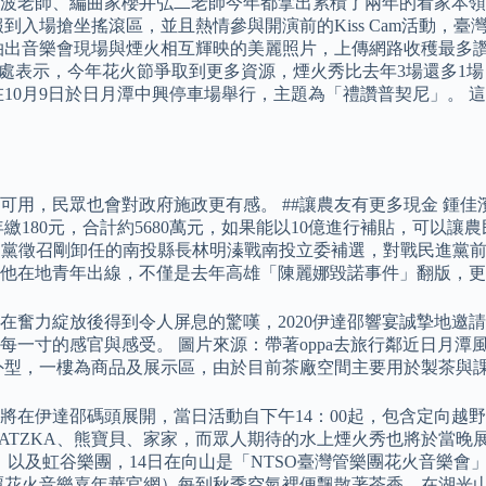
波老師、編曲家櫻井弘二老師今年都拿出累積了兩年的看家本領
到入場搶坐搖滾區，並且熱情參與開演前的Kiss Cam活動，
樂會現場與煙火相互輝映的美麗照片，上傳網路收穫最多讚數的3張照
管理處表示，今年花火節爭取到更多資源，煙火秀比去年3場還多1
10月9日於日月潭中興停車場舉行，主題為「禮讚普契尼」。 
用，民眾也會對政府施政更有感。 ##讓農友有更多現金 鍾佳濱
年繳180元，合計約5680萬元，如果能以10億進行補貼，可以
國民黨徵召剛卸任的南投縣長林明溱戰南投立委補選，對戰民進黨
其他在地青年出線，不僅是去年高雄「陳麗娜毀諾事件」翻版，
是在奮力綻放後得到令人屏息的驚嘆，2020伊達邵響宴誠摯地
每一寸的感官與感受。 圖片來源：帶著oppa去旅行鄰近日月
外型，一樓為商品及展示區，由於目前茶廠空間主要用於製茶與
樂花火節」，將在伊達邵碼頭展開，當日活動自下午14：00起，包含
ATZKA、熊寶貝、家家，而眾人期待的水上煙火秀也將於當晚展
團，以及虹谷樂團，14日在向山是「NTSO臺灣管樂團花火音樂
日月潭花火音樂嘉年華官網）每到秋季空氣裡便飄散著茶香，在湖