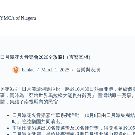
Skip
to
content
YMCA of Niagara
日月潭花火音樂會2026全攻略!（震驚真相）
benlau
March 1, 2025
音樂與表演
另第9屆「日月潭環湖馬拉松」將於10月30日熱血開跑，延續
事，同時為「亞培世界馬拉松大滿貫分齡賽」 臺灣站唯一賽事
體，集結了南投縣內的民宿…
日月潭花火音樂嘉年華系列活動，10月8日由日月潭集團
時」管絃樂團共同演出。
本項比賽另選出10名優選獎及10名佳作獎，得獎名單於10
日月潭文武廟，是位於臺灣南投縣日月潭北邊山腰處的一