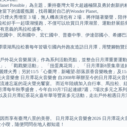
net Possible」為主題，秉持臺灣大哥大超越極限及勇於
溫暖氛圍，找尋屬於自己的Wonder Planet。
只煙火秀增至 3 場，無人機表演也有 2 場，將伴隨著樂聲，
拉松好手一起環湖慢跑，不僅可以欣賞日月潭湖景、運動舒展筋
常有意義的馬拉松盛事。
地營北國中、民和國中、宏仁國中、普臺中學、伊達邵國小、希娜
潭環湖馬拉松賽每年皆吸引國內外跑友造訪日月潭，用雙腳飽覽
與「大型戶外花火音樂展演」作為系列活動亮點，並整合日月潭重要
賽」、「戳戳樂活動」、「扭蛋萬花筒」、「日月潭新8景集章送
煙火秀；另於11/5「心臺灣．新曦望-部落原香音樂晚會」及11/1
火音樂會 日月潭花火音樂會 自2008年舉辦至今的日月潭花
連忘返的花火聲光饗宴。 而近年陸續加入自行車、馬拉松、紅茶
年華」為日月潭每年秋季盛會，今年自10月7日起連續7週，7場次多
，以及日月潭紅茶花火嘉年華等豐富多元活動，走出戶外相遇日月
享有臺灣八景的美譽。 日月潭花火音樂會2026 日月潭花火音
食小喫，隨便問問在地人都知道！