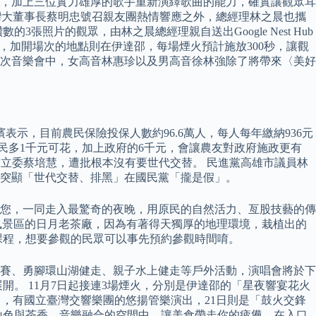
，加上三位實力雄厚的歌手重新演繹歌曲的能力，確實讓觀眾耳
臺灣大董事長蔡明忠號召親友團熱情響應之外，總經理林之晨也攜
片的觀眾，由林之晨總經理親自送出Google Nest Hub
場，加開場次的地點則在伊達邵，每場煙火預計施放300秒，讓觀
這次音樂會中，女高音林惠珍以及男高音徐林強除了將帶來〈美好
表示，目前農民保險投保人數約96.6萬人，每人每年繳納936元
讓農民多1千元可花，加上政府的6千元，會讓農友對政府施政更有
前立委蔡培慧，遭批根本沒有要世代交替。 民進黨高雄市議員林
更突顯「世代交替、排黑」在國民黨「攏是假」。
邀請您，一同走入最驚奇的夜晚，用原民的自然活力、亙股技藝的傳
潭風景區的日月老茶廠，因為有著得天獨厚的地理環境，栽植出的
課程，想要參觀的民眾可以事先預約參觀時間唷。
定向越野賽、勇腳環山湖健走、親子水上健走等戶外活動，演唱會將於下
開。 11月7日起接連3場煙火，分別是伊達邵的「星夜響宴花火
會」，有國立臺灣交響樂團的悠揚管樂演出，21日則是「鼓火交鋒
光山色與茶香、音樂融合的空間中，讓美食帶走你的疲憊，在入口