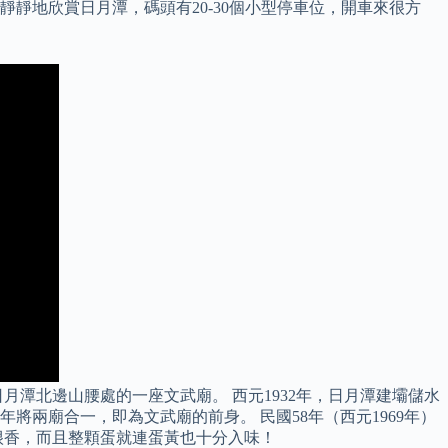
靜地欣賞日月潭，碼頭有20-30個小型停車位，開車來很方
潭北邊山腰處的一座文武廟。 西元1932年，日月潭建壩儲水
將兩廟合一，即為文武廟的前身。 民國58年（西元1969年）
很香，而且整顆蛋就連蛋黃也十分入味！