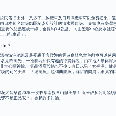
統民俗演出外，又多了九族纜車及日月潭纜車可以免費搭乘，還
由日本知名建築師團紀彥所設計的清水模建築。 裏頭也有臺灣惠
重要休憩點連成一線，全長約3.4公里。 向山遊客中心及水社綜
上自行車道」。
0/17
溫泉游泳池以及最受親子客歡迎的雲遊森林兒童遊戲室可以使用
看著湖畔風光，一邊聽著船長有趣的導覽解說，由在地人帶你深入
非常心曠神怡。 雲品酒店設施也不少，有日式男／女裸湯、健
才喫的到的美食，「總統魚」也稱曲腰魚，鮮甜的肉質，細膩的
花火音樂會2026 一次收集南投各山脈美景！ 近來許多公司
大獎不是正品呢？」掀起許多討論。