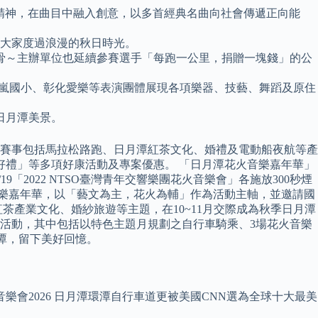
創新的精神，在曲目中融入創意，以多首經典名曲向社會傳遞正向能
陪伴大家度過浪漫的秋日時光。
骨～主辦單位也延續參賽選手「每跑一公里，捐贈一塊錢」的公
巴嵐國小、彰化愛樂等表演團體展現各項樂器、技藝、舞蹈及原住
日月潭美景。
運動賽事包括馬拉松路跑、日月潭紅茶文化、婚禮及電動船夜航等產
好禮」等多項好康活動及專案優惠。 「日月潭花火音樂嘉年華」
9「2022 NTSO臺灣青年交響樂團花火音樂會」各施放300秒煙
火音樂嘉年華，以「藝文為主，花火為輔」作為活動主軸，並邀請國
產業文化、婚紗旅遊等主題，在10~11月交際成為秋季日月潭
元之系列活動，其中包括以特色主題月規劃之自行車騎乘、3場花火音樂
潭，留下美好回憶。
樂會2026 日月潭環潭自行車道更被美國CNN選為全球十大最美