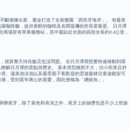
不斷推陳出新，重金打造了全新樂園「西班牙海岸」。 有最美
蓀咖啡廳，提供香醇的咖啡及名聞遐邇的所長茶葉蛋。 日月潭
合商場皆有單車服務站，其中最貼近水面的區段全長約0.4公里，
，就算整天待在飯店也沒問題。 在日月潭裡想要快速移動到環
瞭解日月潭的景點與歷史。 基本房型雖然不大，但小而美且舒
身房、溫泉游泳池以及最受親子客歡迎的雲遊森林兒童遊戲室可
口感，受到當年蔣公的喜愛，因此便稱為「總統魚」。
陸續舉辦尾牙，除了菜色和表演之外，尾牙上的抽獎也是不少上班族