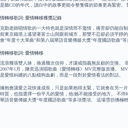
是聽CD的年代，讀白中的故事更能令整隻碟的節奏更為緊密。
情轉移歌詞: 愛情轉移獲獎記錄
克勤老師唱情歌的一大特色就是深情而不濫情，痛苦卻仍能自制
前東京鐵塔上遙望著富士山與眼前城市，那雙不忍卻必須平靜的深
會”年度十大單曲”和第八屆華語音樂傳媒大獎”年度國語歌曲”
情轉移歌詞: 愛情轉移
流浪幾張雙人牀，換過幾次信仰，才讓戒指義無反顧的交換。 
2007年1月，陳奕迅演唱歌曲《愛情轉移》MV完整版首播。
是愛恨糾纏的八點檔狗血劇，而是一段對於愛情看法的對話。
擁抱會讓愛之花快速成長，只是如果抱得太緊，它就會在另一片土
特質，也指選擇一份平凡的愛情，他/她不能接受的地方。 不停
華語音樂傳媒大獎“年度國語歌曲”等多項獎項。 這場雪彷彿極