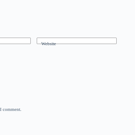
Website
e I comment.