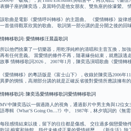
2006年「破戒」，於Third Encounter演唱會中，再
表獅子座的陳奕迅，及當時仍是他女朋友、雙魚座的徐濠縈。 
該歌曲是電影《愛情呼叫轉移》的主題曲。 《愛情轉移》旋律感
一首值得觀眾欣賞的歌曲。 歌詞第一部分講的是分開之後的回
情轉移歌詞: 愛情轉移汪晨蕊歌詞
所以他們捨棄了一切樂器，用乾淨純粹的清唱和主音互換，加強
再有任何意義。 當愛情的條件不再，隨著緣份結束，就應該逃
故事 情轉移歌詞2026 。 2007年1月，陳奕迅演唱歌曲《愛情
《愛情轉移》的粵語版是《富士山下》，收錄於陳奕迅2006年11月
異夢的惆悵，高潮部分講的就是正確反省後對愛情所應該擁有的
情轉移歌詞: 陳奕迅愛情轉移歌詞愛情轉移歌詞
MV中陳奕迅以一個過路人的視角，通過影片中男主角與12位女主
語專輯《What’S Going On…?》中。 1987年，林夕填詞的
每段感情結束以後，留下的往往都是傷感。 交往過多個戀愛物
歌詞 櫥窗和旅館，指代未修成正果的愛情經歷。 《新生活》除