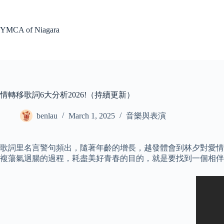
Skip
to
content
YMCA of Niagara
情轉移歌詞6大分析2026!（持續更新）
benlau
March 1, 2025
音樂與表演
歌詞里名言警句頻出，隨著年齡的增長，越發體會到林夕對愛情的
複蕩氣迴腸的過程，耗盡美好青春的目的，就是要找到一個相伴