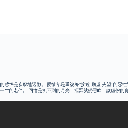
感悟是多麼地透徹。 愛情都是重複著“接近-期望-失望”的惡性
一生的老伴。 回憶是抓不到的月光，握緊就變黑暗，讓虛假的背