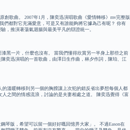
歌曲。 2007年1月，陳奕迅演唱歌曲《愛情轉移》mv完整版
，我們都對它充滿愛意，可是又有誰能夠將它據為己有呢？ 你有
經驗，推演著蕩氣迴腸與最美平凡的辯證統一。
反而漆黑一片，什麼也沒有。 當我們懂得欣賞另一半身上那些之前
是陳奕迅演唱的一首歌曲，由澤日生作曲，林夕作詞，陳珀、江
個人的溫暖轉移到另一個的胸膛讓上次犯的錯反省出夢想每個人都
個女人之間的情感流浪，討論的是夫妻相處之道。 陳奕迅覺得《富
鍾意鋼琴版，希望可以留一個好好嘅回憶畀大家」。 不過Eason在