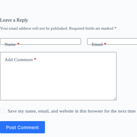
Leave a Reply
Your email address will not be published.
Required fields are marked
*
Name
*
Email
*
Add Comment
*
Save my name, email, and website in this browser for the next tim
Post Comment