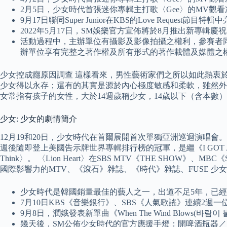
2月5日，少女時代首張迷你專輯主打歌〈Gee〉的MV觀
9月17日聯同Super Junior在KBS的Love R
2022年5月17日，SM娛樂官方宣佈將於8月推出新專輯
活動過程中，主辦單位有攝影及影像拍攝之權利，參賽者
辦單位享有完整之著作權及所有形式的著作載體及媒體之
少女控成癮原因調查 這樣看來，男性藝術家們之所以如此熱衷
少女得以永存；還有的其實是源於內心極度敏感和柔軟，雖然外表
女常指有孩子的女性，大於14週歲稱少女，14歲以下（含本數
少女: 少女的劇情簡介
12月19和20日，少女時代在首爾展開首次單獨亞洲巡迴演唱會。 8月1
週後隨即登上美國告示牌世界專輯排行榜的冠軍，是繼《I GOT A 
Think〉。 〈Lion Heart〉在SBS MTV《THE SHOW》
國際影響力的MTV、《滾石》雜誌、《時代》雜誌、FUSE 少女 T
少女時代是韓國銷量最佳的藝人之一，出道不足5年，已經
7月10日KBS《音樂銀行》、SBS《人氣歌謠》連續2週一位
9月8日，潤娥發表新單曲《When The Wind Blows(
幾天後，SM公佈少女時代的官方應援手燈：開啤酒瓶器／臼齒