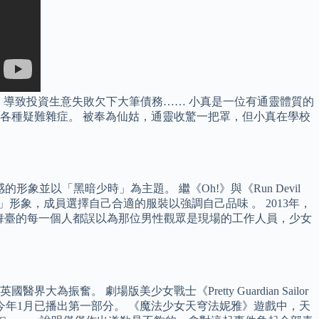
，導致投資生意失敗欠下大筆債務…… 小真是一位有通靈體質的
各種疑難雜症。 被奉為仙姑，通靈收驚一把罩，但小真在學校
的形象並以「黑暗少時」為主題。 繼《Oh!》與《Run Devil
人」形象，成員選擇自己合適的服裝以強調自己品味 。 2013年，
時在舞臺的每一個人都誤以為那位男性觀眾是現場的工作人員，少女
 劇場版美少女戰士《Pretty Guardian Sailor
日本地區今年1月已播出第一部分。 《魔法少女天穹法妮雅》遊戲中，天