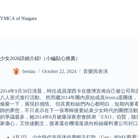
Skip
to
content
YMCA of Niagara
少女2026詳細介紹!（小編貼心推薦）
benlau
October 22, 2024
音樂與表演
2014年9月30日清晨，時任成員潔西卡在微博宣佈自己被公
八人形式進行活動。 然而繼2014年團內原始成員Jessica退
偷聚一下，展現好感情。 但其實粉絲們內心都明白，短期內要看到這幾
師的夢想，不只表示在下一張專輯後要結束少女時代的團體活動
的爭議最多，她2014年6月被爆深夜密會師弟「EXO」伯賢，隨
家傷心」又快速刪文，接著還在機場落淚向粉絲爆料遭公司封口
4月2日，少女時代首張迷你專輯主打歌〈Gee〉的MV觀