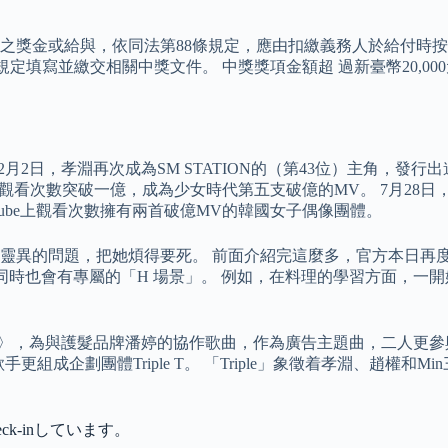
之獎金或給與，依同法第88條規定，應由扣繳義務人於給付時按中
定填寫並繳交相關中獎文件。 中獎獎項金額超 過新臺幣20,00
 12月2日，孝淵再次成為SM STATION的（第43位）主角，發
看次數突破一億，成為少女時代第五支破億的MV。 7月28日，少女
ube上觀看次數擁有兩首破億MV的韓國女子偶像團體。
靈異的問題，把她煩得要死。 前面介紹完這麼多，官方本日再
，同時也會有專屬的「H 場景」。 例如，在料理的學習方面，
ecret〉，為與護髮品牌潘婷的協作歌曲，作為廣告主題曲，二人更參
開，三位歌手更組成企劃團體Triple T。 「Triple」象徵着孝淵、趙
k-inしています。