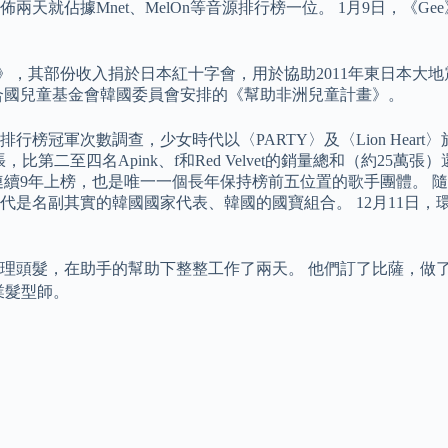
發佈兩天就佔據Mnet、MelOn等音源排行榜一位。 1月9日，
vil Run》，其部份收入捐於日本紅十字會，用於協助2011年東日本
合國兒童基金會韓國委員會安排的《幫助非洲兒童計畫》。
行榜冠軍次數調查，少女時代以〈PARTY〉及〈Lion Heart
8千張，比第二至四名Apink、f和Red Velvet的銷量總和（約
今連續9年上榜，也是唯一一個長年保持榜前五位置的歌手團體。 
是名副其實的韓國國家代表、韓國的國寶組合。 12月11日，環
理頭髮，在助手的幫助下整整工作了兩天。 他們訂了比薩，做了
職業髮型師。