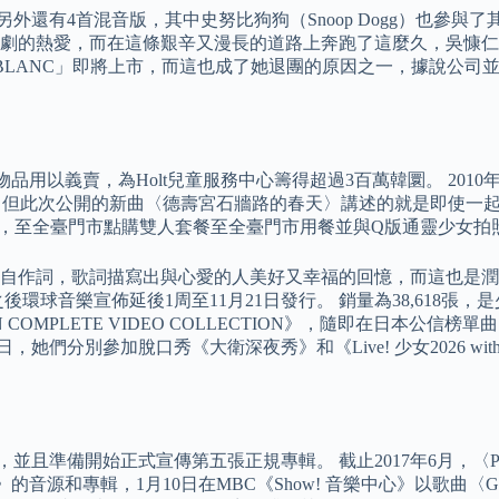
英語版，另外還有4首混音版，其中史努比狗狗（Snoop Dogg）
戲劇的熱愛，而在這條艱辛又漫長的道路上奔跑了這麼久，吳慷仁
人品牌「BLANC」即將上市，而這也成了她退團的原因之一，據說公
人物品用以義賣，為Holt兒童服務中心籌得超過3百萬韓圜。 2010年2月4日
，但此次公開的新曲〈德壽宮石牆路的春天〉講述的就是即使一
(日)每週日，至全臺門市點購雙人套餐至全臺門市用餐並與Q版通靈
自作詞，歌詞描寫出與心愛的人美好又幸福的回憶，而這也是潤娥
行，之後環球音樂宣佈延後1周至11月21日發行。 銷量為38,61
ON COMPLETE VIDEO COLLECTION》，隨即在日
日，她們分別參加脫口秀《大衛深夜秀》和《Live! 少女2026 w
，並且準備開始正式宣傳第五張正規專輯。 截止2017年6月，〈P
e》的音源和專輯，1月10日在MBC《Show! 音樂中心》以歌