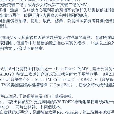
看次數突破二億，成為少女時代第二支破二億的MV。
equest節目特輯中亮相，邀請一位11歲有心臟問題的柬埔寨女孩和失
慶祝出道15週年，時隔五年8人再度以完整體回歸樂壇。
同意無償被拍攝、使用、改做、修飾、公開展示參賽者肖像(包含
權利。
於描繪少女，其背後原因遠遠超乎於人們簡單的猜測。 他們有的
陽剛，但畫作中所描繪的纔是自己真實的模樣。 14歲以上的女
）稱幼女，7歲以下稱兒童。
8日公開雙主打歌曲之一〈Lion Heart〉的MV，隔天公開另一首主打
BOY》後第二次以組合形式登上榜首的女子團體歌手。 8月21日在K
、MBC《Show! 音樂中心》、Mnet《M! Countdown》、KBS
V等美國媒體亦相繼報導《I Got a Boy》，使少女時代成為國
售出超過3千萬張單曲及4百4十萬張專輯。
，《說出你願望》更是泰國的B2S TOP20專輯銷量榜連續4週一位
바람이 불면)》，同時公開韓、中兩個版本。
狀應援手燈，是繼後輩女團Red Velvet後，第二隊擁有應援