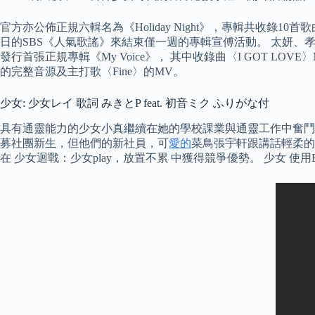
官方亦公佈正規六輯名為《Holiday Night》，專輯共收錄10首
日的SBS《人氣歌謠》來結束僅一週的專輯宣傅活動。 太妍、孝
發行首張正規專輯《My Voice》， 其中收錄曲〈I GOT LO
的完整音源及主打歌〈Fine〉的MV。
少女: 少女レイ 歌詞 みきとP feat. 初音ミク ふりがな付
具有通靈能力的少女小真繼續在她的學校課業與通靈工作中奮鬥
募社團新生，但他們的新社員，可
愛的
菜鳥張宇軒跟講話輕柔的
在 少女迴戰：少女play，放置不累 中獲得競爭優勢。 少女 使用B