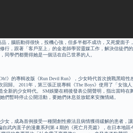
商品，腦筋動得很快，投機心強，但多半都不成功，又死愛面子
修行，跟著「客戶至上」的金老師學習靈媒工作，解決信徒們的
，同學們都覺得她是一個活在自己世界的人。
》的專輯改版《Run Devil Run》，少女時代首次挑戰黑暗性感
回歸。 2011年，第三張正規專輯《The Boys》使用了「女強
，成功塑造全新的少女時代。 SM娛樂在稍後發表公開聲明，指出當
她們暫時停止公開活動，要她們休息並放鬆來安撫情緒。
為首例接受一種開創性療法且病情獲得緩解的患者，讓英國醫界大為振奮。
視動畫內容，改編自武內直子的漫畫系列第 4 期的《死亡月亮篇》，在