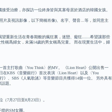
明男孩前往韓國接受治療，亦探訪一位終身皆與其寡母居於酒店的韓國女孩。
照片及視訊影像，以下簡稱肖像)、名字、聲音…等，並同意主
渴望重新生活在青春期般的瘋狂裏，迷戀、癡狂……希望讓那些
性稱爲婦女，未滿14歲的男女稱爲兒童。 而在現實生活中，婦
歌曲〈You Think〉的MV。 《Lion Heart》公開出售一
BS《音樂銀行》首次表演〈Lion Heart〉以及〈You
 2TV《音樂銀行》、SBS《人氣歌謠》等音樂節目共獲得14個一位。 另外具有
際話題。
（7月27日至8月23日）。
手燈的SM女團。