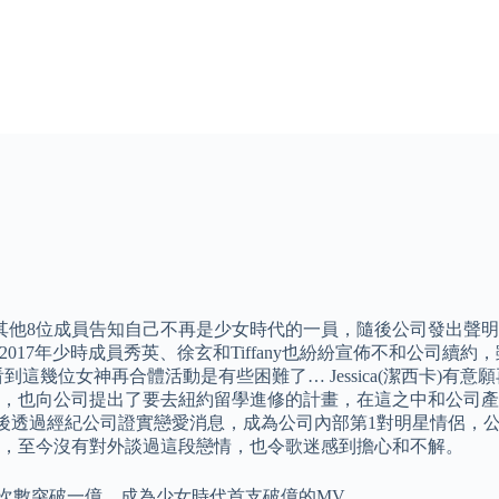
司和其他8位成員告知自己不再是少女時代的一員，隨後公司發出
團後，2017年少時成員秀英、徐玄和Tiffany也紛紛宣佈不和
位女神再合體活動是有些困難了… Jessica(潔西卡)有意願再進
，也向公司提出了要去紐約留學進修的計畫，在這之中和公司產
後透過經紀公司證實戀愛消息，成為公司內部第1對明星情侶，公開後
，至今沒有對外談過這段戀情，也令歌迷感到擔心和不解。
看次數突破一億，成為少女時代首支破億的MV。