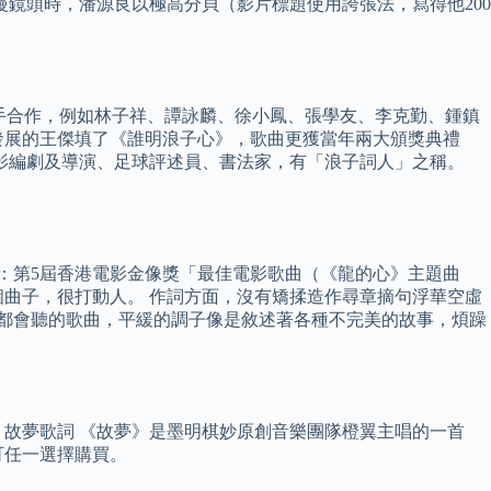
鏡頭時，潘源良以極高分貝（影片標題使用誇張法，寫得他200
歌手合作，例如林子祥、譚詠麟、徐小鳳、張學友、李克勤、鍾鎮
港發展的王傑填了《誰明浪子心》，歌曲更獲當年兩大頒獎典禮
電影編劇及導演、足球評述員、書法家，有「浪子詞人」之稱。
6年：第5屆香港電影金像獎「最佳電影歌曲（《龍的心》主題曲
曲子，很打動人。 作詞方面，沒有矯揉造作尋章摘句浮華空虛
不好都會聽的歌曲，平緩的調子像是敘述著各種不完美的故事，煩躁
。 故夢歌詞 《故夢》是墨明棋妙原創音樂團隊橙翼主唱的一首
可任一選擇購買。