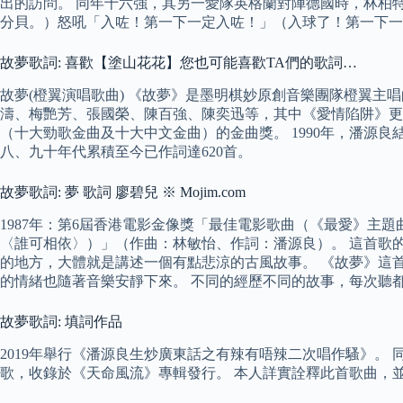
出的訪問。 同年十六強，其另一愛隊英格蘭對陣德國時，林柏特
分貝。）怒吼「入咗！第一下一定入咗！」（入球了！第一下一
故夢歌詞: 喜歡【塗山花花】您也可能喜歡TA們的歌詞…
故夢(橙翼演唱歌曲) 《故夢》是墨明棋妙原創音樂團隊橙翼主
濤、梅艷芳、張國榮、陳百強、陳奕迅等，其中《愛情陷阱》更
（十大勁歌金曲及十大中文金曲）的金曲獎。 1990年，潘源
八、九十年代累積至今已作詞達620首。
故夢歌詞: 夢 歌詞 廖碧兒 ※ Mojim.com
1987年：第6屆香港電影金像獎「最佳電影歌曲（《最愛》主
〈誰可相依〉）」（作曲：林敏怡、作詞：潘源良）。 這首歌
的地方，大體就是講述一個有點悲涼的古風故事。 《故夢》這首
的情緒也隨著音樂安靜下來。 不同的經歷不同的故事，每次聽
故夢歌詞: 填詞作品
2019年舉行《潘源良生炒廣東話之有辣有唔辣二次唱作騷》。
歌，收錄於《天命風流》專輯發行。 本人詳實詮釋此首歌曲，