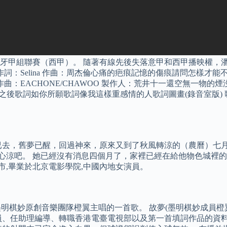
牙甲組聯賽（西甲）。 隨著有線先後失落意甲和西甲播映權，
作詞：Selina 作曲：周杰倫心痛的疤痕記憶的傷痕請問怎樣
曲：EACHONE/CHAWOO 製作人：荒井十一還空無一物
詞風停了之後歌詞如你所願歌詞像我這樣重感情的人歌詞圖畫(錄音室
去，舊夢已醒，回過神來，原來又到了秋風轉涼的（農曆）七月。
是心涼吧。 她已經沒有消息四個月了，家裡已經在給他物色城裡
吉林市,畢業於北京電影學院,中國內地女演員。
墨明棋妙原創音樂團隊橙翼主唱的一首歌。 故夢(墨明棋妙成員橙
員、任助理編導、轉職香港電臺電視部以及第一首填詞作品的資