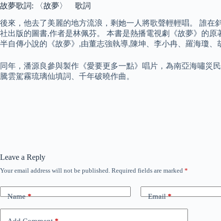
故夢歌詞: 〈故夢〉 歌詞
後來，他去了美麗的地方流浪，剩她一人將歌聲輕輕唱。 誰在斜陽
社出版的圖書,作者是林佩芬。 本書是熱播電視劇《故夢》的原著
半自傳小說的《故夢》,由董志強執導,陳坤、李小冉、羅海瓊
同年，潘源良參與製作《愛要更多一點》唱片，為南亞海嘯災民籌
騰雲駕霧琉璃仙填詞、千年破曉作曲。
Leave a Reply
Your email address will not be published.
Required fields are marked
*
Name
*
Email
*
Add Comment
*