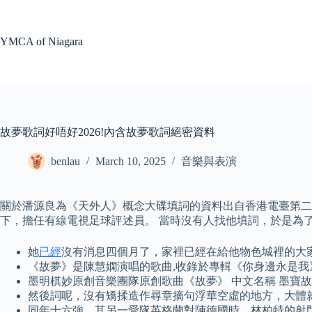
Skip
to
content
YMCA of Niagara
故夢歌詞好唔好2026!內含故夢歌詞絕密資料
benlau
March 10, 2025
音樂與表演
關於潘源良為《天外人》概念大碟填詞的資料出自香港電臺第二臺廣
下，擔任有線電視足球評述員。 當時沒有人找他填詞，於是為
她
已經
沒有消息四個月了，家裡已經在給他物色城裡的大
《故夢》是陳慧嫻演唱的歌曲,收錄於專輯《你身邊永是我》
墨明棋妙原創音樂團隊原創歌曲《故夢》 中文名稱 墨寶故夢
然後詞呢，沒有矯揉造作尋章摘句浮華空虛的地方，大體
同年十六強，其另一愛隊英格蘭對陣德國時，林柏特的射