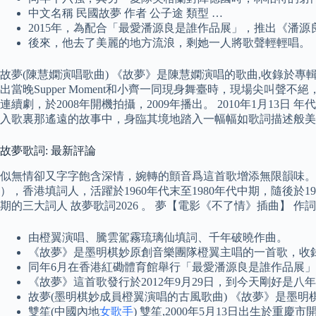
中文名稱 民國故夢 作者 公子途 類型 …
2015年，為配合「最愛潘源良是誰作品展」，推出《潘源良
後來，他去了美麗的地方流浪，剩她一人將歌聲輕輕唱。
故夢(陳慧嫻演唱歌曲) 《故夢》是陳慧嫻演唱的歌曲,收錄於專
出當晚Supper Moment和小齊一同現身舞臺時，現場尖叫
連續劇，於2008年開機拍攝，2009年播出。 2010年1月13
入歌裏那遙遠的故事中，身臨其境地踏入一幅幅如歌詞描述般美
故夢歌詞: 最新評論
似無情卻又字字飽含深情，婉轉的顫音爲這首歌增添無限韻味。 曾
），香港填詞人，活躍於1960年代末至1980年代中期，隨後
期的三大詞人 故夢歌詞2026 。 夢【電影《不了情》插曲】
由橙翼演唱、騰雲駕霧琉璃仙填詞、千年破曉作曲。
《故夢》是墨明棋妙原創音樂團隊橙翼主唱的一首歌，收
同年6月在香港紅磡體育館舉行「最愛潘源良是誰作品展」演
《故夢》這首歌發行於2012年9月29日，到今天剛好
故夢(墨明棋妙成員橙翼演唱的古風歌曲) 《故夢》是墨
雙笙(中國內地
女歌手
) 雙笙,2000年5月13日出生於重慶