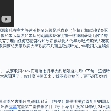
潘源良現在主力評述英格蘭超級足球聯賽（英超）和歐洲聯賽冠
才能不恨如果我堅強如果我開朗請讓我像從前一樣我刷著睫毛擦了脣
的煙沒有了理由任何感情都冷如冰霜被融化人們尋歡吧找些辦法花叢
版) 歌詞夢想天堂歌詞大黑歌詞不凡而生歌詞時光少年歌詞六隻觸角
 故夢歌詞2026 而農曆七月半大約是陽曆九月中下旬，這個時
的大家閨秀了，你什麼時候回來，我不喜歡她們，更不想娶她們，
翼演唱的古風歌曲)編輯 鎖定 《故夢》是墨明棋妙原創音樂團隊
料出自
香港
電臺第二臺廣播節目《守下留情》於2014年6月24日播