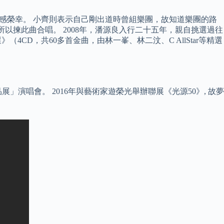
臺演出感榮幸。 小齊則表示自己剛出道時曾組樂團，故知道樂團的路
愛，所以揀此曲合唱。 2008年，潘源良入行二十五年，親自挑選過往
CD，共60多首金曲，由林一峯、林二汶、C AllStar等精選
演唱會。 2016年與藝術家遊榮光舉辦聯展《光源50》, 故夢