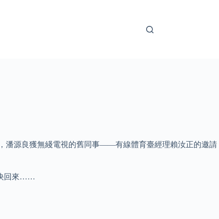
9年，潘源良獲無綫電視的舊同事——有線體育臺經理賴汝正的邀請
快回來……