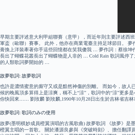
早期主要評述意大利甲組聯賽（意甲），而近年則主要評述西班
軍盃（歐聯）賽事。 此外，他亦在商業電臺主持足球節目。 夢
膏換上洋裝牽著你手這些回憶都在笑我傻我 … 夢作詞：蔡徐坤作
長出了蝴蝶花叢長出了蝴蝶物是人非的 … Cold Rain 歌
的人類歌詞夢開始的 …
故夢歌詞: 故夢歌詞
也許是濃情蜜意的廝守又或是黯然神傷的別離。 而如今，故人已
候的晚風頂多算得上是涼爽，稱不上“涼”，歌詞中的“涼”更多
你快回來…… 劉玫麟 劉玫麟,1990年10月28日出生於吉林省
故夢歌詞: 歌詞のみの使用
故夢(墨明棋妙成員橙翼演唱的古風歌曲) 故夢歌詞 《故夢》是
橙翼主唱的一首歌。 關於潘源良參與《突破時刻》、擔任翻譯