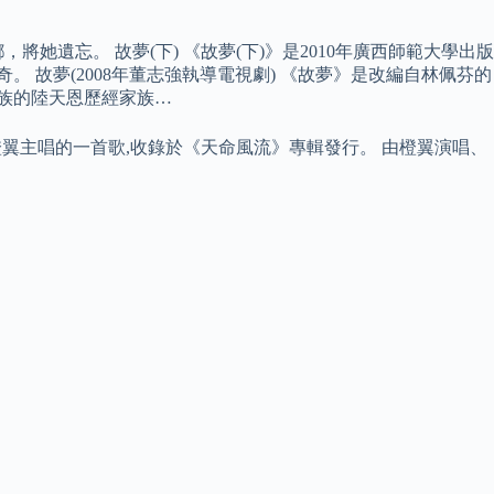
遺忘。 故夢(下) 《故夢(下)》是2010年廣西師範大學出版
 故夢(2008年董志強執導電視劇) 《故夢》是改編自林佩芬的
貴族的陸天恩歷經家族…
橙翼主唱的一首歌,收錄於《天命風流》專輯發行。 由橙翼演唱、