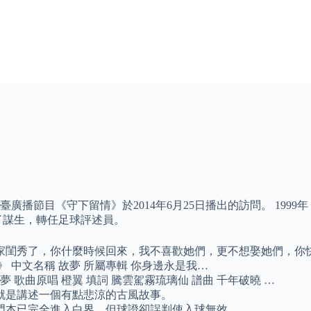
播節目《守下留情》於2014年6月25日播出的訪問。 199
了謀生，轉任足球評述員。
家閨秀了，你什麼時候回來，我不喜歡她們，更不想娶她們，你
 中文名稱 故夢 所屬專輯 你身邊永是我…
 歌曲原唱 橙翼 填詞 騰雲駕霧琉璃仙 譜曲 千年破曉 …
就是講述一個有點悲涼的古風故事。
門本已完全進入白界，但球證卻誤判使入球無效。