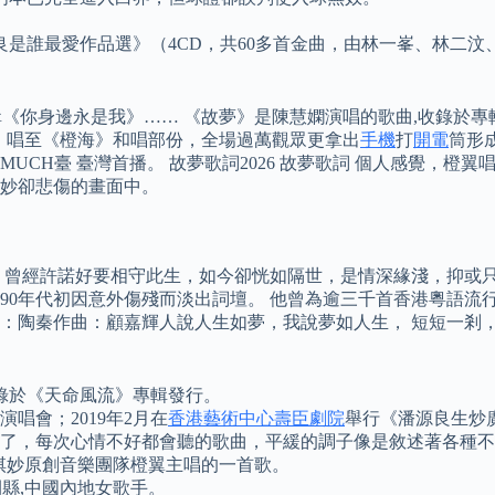
是誰最愛作品選》（4CD，共60多首金曲，由林一峯、林二汶、C 
輯《你身邊永是我》…… 《故夢》是陳慧嫻演唱的歌曲,收錄於專輯
聲不絕，唱至《橙海》和唱部份，全場過萬觀眾更拿出
手機
打
開電
筒形
日 年代MUCH臺 臺灣首播。 故夢歌詞2026 故夢歌詞 個人感
妙卻悲傷的畫面中。
經許諾好要相守此生，如今卻恍如隔世，是情深緣淺，抑或只是一場空
於1990年代初因意外傷殘而淡出詞壇。 他曾為逾三千首香港粵語
 作詞：陶秦作曲：顧嘉輝人說人生如夢，我說夢如人生， 短短一
錄於《天命風流》專輯發行。
唱會；2019年2月在
香港藝術中心壽臣劇院
舉行《潘源良生炒
是八年了，每次心情不好都會聽的歌曲，平緩的調子像是敘述著各種
明棋妙原創音樂團隊橙翼主唱的一首歌。
市開縣,中國內地女歌手。