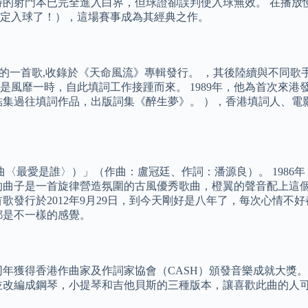
的射門本已完全進入白界，但球證卻誤判使入球無效。 在播放慢
定入球了！），這場賽事成為其經典之作。
唱的一首歌,收錄於《天命風流》專輯發行。 ，其後陸續與不同
是風靡一時，自此填詞工作接踵而來。 1989年，他為首次來
良結集過往填詞作品，出版詞集《醉生夢》。 ），香港填詞人、
題曲〈最愛是誰〉）」（作曲：盧冠廷、作詞：潘源良）。 198
的曲子是一首旋律營造氛圍的古風優秀歌曲，橙翼的聲音配上這個
歌發行於2012年9月29日，到今天剛好是八年了，每次心情
都是不一樣的感覺。
 同年獲得香港作曲家及作詞家協會（CASH）頒發音樂成就大獎
並改編成鋼琴，小提琴和吉他貝斯的三種版本，讓喜歡此曲的人