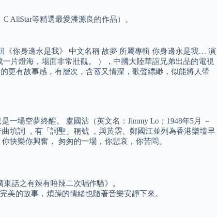
AllStar等精選最愛潘源良的作品）。
《你身邊永是我》 中文名稱 故夢 所屬專輯 你身邊永是我… 演
成一片燈海，場面非常壯觀。 ），中國大陸華誼兄弟出品的電視
覺，橙翼唱的更有故事感，有層次，含蓄又情深，歌聲縹緲，似能將人帶
夢終醒。 盧國沾（英文名：Jimmy Lo；1948年5月 －
流行曲填詞 ，有「詞聖」稱號 ，與黃霑、鄭國江並列為香港樂壇早
剎，你快樂你興奮， 匆匆的一場，你悲哀，你苦悶。
廣東話之有辣有唔辣二次唱作騷》。
不完美的故事，煩躁的情緒也隨著音樂安靜下來。