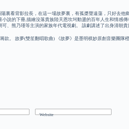
裏看背影拉長，在這一場故夢裏，有孤槳聲遠蕩，只好去他鄉，將她
小說的下冊,描繪沒落貴族陸天恩坎坷動盪的百年人生和情感傳奇。
、胡可、熊乃瑾等主演的家族年代電視劇。 該劇講述了出身清朝
款。 故夢(雙笙翻唱歌曲) 《故夢》是墨明棋妙原創音樂團隊
Website