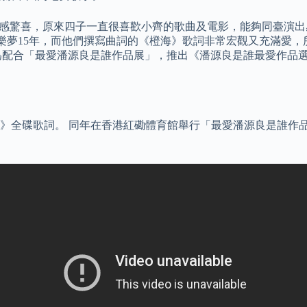
出這個表演方案感驚喜，原來四子一直很喜歡小齊的歌曲及電影，能夠同
同心堅持音樂夢15年，而他們撰寫曲詞的《橙海》歌詞非常宏觀又充滿
為配合「最愛潘源良是誰作品展」，推出《潘源良是誰最愛作品選》（4
》全碟歌詞。 同年在香港紅磡體育館舉行「最愛潘源良是誰作品展」