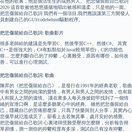
在他的歌裏，他是個活生生的成熟男人。 把悲傷留給自己歌詞
2026 這首歌被他悠悠揚揚地唱出敏感和溫柔，只是他的一面。
把悲傷留給自己歌詞 我們有一個項目,我們應該讓第三方開發人
員創建自己的GUI/codebehind驅動程序。
把悲傷留給自己歌詞: 歌曲影片
很多老師給的建議是先學習C、然後學習C++、然後C#。 其實
C++是很強大的，C#有點類似於Java(較簡單些)，C的功能也
很… 怎麼判斷自己的了抑鬱，心裏難受，原因有哪些，如何改
善，可以進行心理測試。
把悲傷留給自己歌詞: 歌曲
陳昇的《把悲傷留給自己》，是發行在1991年的經典老歌，歌曲
中有男女之間的純潔的愛情，有男人和男人之間的友情，也有親
人和親人之間的溫情。 讓在衆多人每天身披鎧甲找到了一個情
緒的宣泄口啊，是這麼多聽衆心中的經典。 雖然把悲傷留給自
己，隱藏自己的苦痛那麼深，只爲了快樂與別人分享，其實內心
悲傷早就氾濫成災了，卻看上去若無其事，歲月安好的感覺。
把悲傷留給自己歌詞 心裏堵得慌難受壓抑怎麼辦，分析報告簡
單易懂，測一測你的抑鬱程度有多深，測試自己有沒有抑鬱。