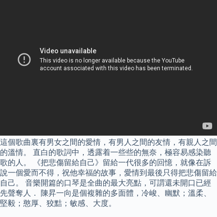
這個歌曲裏有男女之間的愛情，有男人之間的友情，有親人之間
的溫情。 直白的歌詞中，透露着一些些的無奈，極容易感染聽
歌的人。 《把悲傷留給自己》留給一代很多的回憶，就像在訴
說一個愛而不得，祝他幸福的故事，愛情到最後只得把悲傷留給
自己。 音樂開篇的口琴是全曲的最大亮點，可謂還未開口已經
先聲奪人． 陳昇一向是個複雜的多面體，冷峻、幽默；溫柔、
堅毅；憨厚、狡黠；敏感、大度。