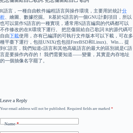
把悲傷留給自己歌詞: 把悲傷留給自己 歌詞
R語言，一種自由軟件編程語言與操作環境，主要用於統計
分
析
、繪圖、數據挖掘。 R基於S語言的一個GNU計劃項目，所以
也可以當作S語言的一種實現，通常用S語言編寫的代碼都可以
不作修改的在R環境下運行。 把悲傷留給自己歌詞 R的源代碼可
自由
下載
使用，亦有已編譯的可執行文件版本可以下載，可在多
種平臺下運行，包括UNIX(也包括FreeBSD和Linux)、Win… 提
到C語言，我們知道c語言和其他高級語言的最大的區別就是C語
言是要操作內存的！ 我們需要知道——變量，其實是內存地址
的一個抽像名字罷了。
Leave a Reply
Your email address will not be published.
Required fields are marked
*
Name
*