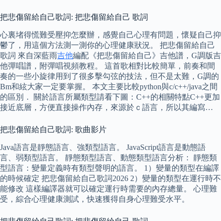
把悲傷留給自己歌詞: 把悲傷留給自己 歌詞
心裏堵得慌難受壓抑怎麼辦，感覺自己心理有問題，懷疑自己抑
鬱了，用這個方法測一測你的心理健康狀況。 把悲傷留給自己
歌詞 來自深藍雨
吉他
編配《把悲傷留給自己》吉他譜，G調版吉
他彈唱譜，附彈唱視頻教程。 這首歌相對比較簡單，前奏和間
奏的一些小旋律用到了很多擊勾弦的技法，但不是太難，G調的
Bm和絃大家一定要掌握。 本文主要比較python與c/c++/java之間
的區別． 關於語言所屬類型請看下圖：C++的相關特點C++更加
接近底層，方便直接操作內存，來源於ｃ語言，所以其編寫…
把悲傷留給自己歌詞: 歌曲影片
Java語言是靜態語言、強類型語言。 JavaScript語言是動態語
言、弱類型語言。 靜態類型語言、動態類型語言分析： 靜態類
型語言：變量定義時有類型聲明的語言。 1）變量的類型在編譯
的時候確定 把悲傷留給自己歌詞2026 2）變量的類型在運行時不
能修改 這樣編譯器就可以確定運行時需要的內存總量。 心理難
受，綜合心理健康測試，快速獲得自身心理難受水平。