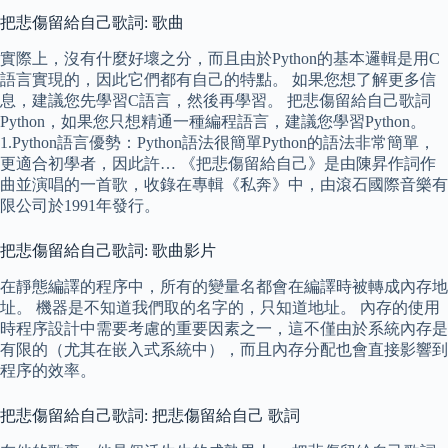
把悲傷留給自己歌詞: 歌曲
實際上，沒有什麼好壞之分，而且由於Python的基本邏輯是用C
語言實現的，因此它們都有自己的特點。 如果您想了解更多信
息，建議您先學習C語言，然後再學習。 把悲傷留給自己歌詞
Python，如果您只想精通一種編程語言，建議您學習Python。
1.Python語言優勢：Python語法很簡單Python的語法非常簡單，
更適合初學者，因此許… 《把悲傷留給自己》是由陳昇作詞作
曲並演唱的一首歌，收錄在專輯《私奔》中，由滾石國際音樂有
限公司於1991年發行。
把悲傷留給自己歌詞: 歌曲影片
在靜態編譯的程序中，所有的變量名都會在編譯時被轉成內存地
址。 機器是不知道我們取的名字的，只知道地址。 內存的使用
時程序設計中需要考慮的重要因素之一，這不僅由於系統內存是
有限的（尤其在嵌入式系統中），而且內存分配也會直接影響到
程序的效率。
把悲傷留給自己歌詞: 把悲傷留給自己 歌詞