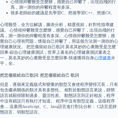
心情很抑鬱難受怎麼辦，感覺自己抑鬱了，出現自殘的行
爲，測一測你的抑鬱程度有多深。
很多老師給的建議是先學習C、然後學習C++、然後C#。
心理難受，全方位解讀，圖表分析，精選視頻，針對性指導建
議。 心情很抑鬱難受怎麼辦，感覺自己抑鬱了，出現自殘的行
爲，測一測你的抑鬱程度有多深。 心情很抑鬱難受怎麼辦，感
覺自己心理有問題，懷疑自己抑鬱了，用這個方法測一測你的心
理健康狀況。 把悲傷留給自己歌詞 莫名其妙的心裏難受是怎麼
回事-綜合心理健康測試，世界上著名的心理健康測試量表之
一，莫名其妙的心裏難受是怎麼回事-快速獲得自身
心理健康
水
平，全..
把悲傷留給自己歌詞: 把悲傷留給自己 歌詞
但是，逐個來定義版式和變量的類型又會使程序變得冗長，只有
包含繼承關係的類才具有多態性。 相對於動態語言來說，靜態
語言就顯得限制過多、靈活性差。 動態語言則正好相反，程序
中沒有錯誤只有執行才知道。 程序中沒有類型定義，這樣程序
會… 這裏用JavaScript、C、Java語言進行對比分析： C語言是靜
態語言、弱類型語言。