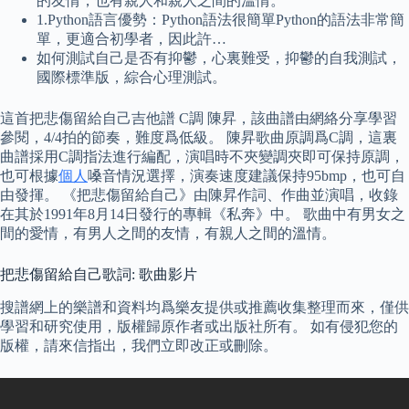
的友情，也有親人和親人之間的溫情。
1.Python語言優勢：Python語法很簡單Python的語法非常簡
單，更適合初學者，因此許…
如何測試自己是否有抑鬱，心裏難受，抑鬱的自我測試，
國際標準版，綜合心理測試。
這首把悲傷留給自己吉他譜 C調 陳昇，該曲譜由網絡分享學習
參閱，4/4拍的節奏，難度爲低級。 陳昇歌曲原調爲C調，這裏
曲譜採用C調指法進行編配，演唱時不夾變調夾即可保持原調，
也可根據
個人
嗓音情況選擇，演奏速度建議保持95bmp，也可自
由發揮。 《把悲傷留給自己》由陳昇作詞、作曲並演唱，收錄
在其於1991年8月14日發行的專輯《私奔》中。 歌曲中有男女之
間的愛情，有男人之間的友情，有親人之間的溫情。
把悲傷留給自己歌詞: 歌曲影片
搜譜網上的樂譜和資料均爲樂友提供或推薦收集整理而來，僅供
學習和研究使用，版權歸原作者或出版社所有。 如有侵犯您的
版權，請來信指出，我們立即改正或刪除。