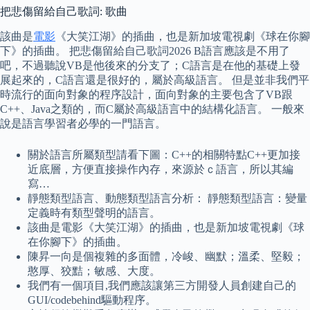
把悲傷留給自己歌詞: 歌曲
該曲是
電影
《大笑江湖》的插曲，也是新加坡電視劇《球在你腳
下》的插曲。 把悲傷留給自己歌詞2026 B語言應該是不用了
吧，不過聽說VB是他後來的分支了；C語言是在他的基礎上發
展起來的，C語言還是很好的，屬於高級語言。 但是並非我們平
時流行的面向對象的程序設計，面向對象的主要包含了VB跟
C++、Java之類的，而C屬於高級語言中的結構化語言。 一般來
說是語言學習者必學的一門語言。
關於語言所屬類型請看下圖：C++的相關特點C++更加接
近底層，方便直接操作內存，來源於ｃ語言，所以其編
寫…
靜態類型語言、動態類型語言分析： 靜態類型語言：變量
定義時有類型聲明的語言。
該曲是電影《大笑江湖》的插曲，也是新加坡電視劇《球
在你腳下》的插曲。
陳昇一向是個複雜的多面體，冷峻、幽默；溫柔、堅毅；
憨厚、狡黠；敏感、大度。
我們有一個項目,我們應該讓第三方開發人員創建自己的
GUI/codebehind驅動程序。