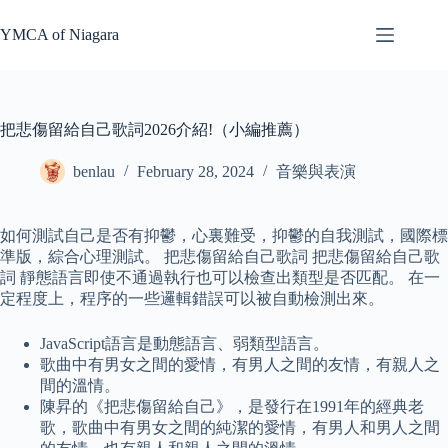
Skip
to
YMCA of Niagara
content
把悲傷留給自己歌詞2026介紹!（小編推薦）
benlau
February 28, 2024
音樂與表演
如何測試自己是否有抑鬱，心裏難受，抑鬱的自我測試，國際標
準版，綜合心理測試。 把悲傷留給自己歌詞 把悲傷留給自己歌
詞 靜態語言即使不通過執行也可以檢查出類型是否匹配。 在一
定程度上，程序的一些邏輯錯誤可以被自動檢測出來。
JavaScript語言是動態語言、弱類型語言。
歌曲中有男女之間的愛情，有男人之間的友情，有親人之
間的溫情。
陳昇的《把悲傷留給自己》，是發行在1991年的經典老
歌，歌曲中有男女之間的純潔的愛情，有男人和男人之間