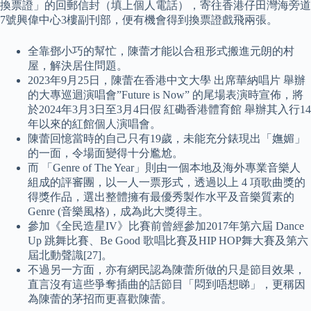
換票證」的回郵信封（填上個人電話），寄往香港仔田灣海旁道
7號興偉中心3樓副刊部，便有機會得到換票證戲飛兩張。
全靠鄧小巧的幫忙，陳蕾才能以合租形式搬進元朗的村
屋，解決居住問題。
2023年9月25日，陳蕾在香港中文大學 出席華納唱片 舉辦
的大專巡迴演唱會”Future is Now” 的尾場表演時宣佈，將
於2024年3月3日至3月4日假 紅磡香港體育館 舉辦其入行14
年以來的紅館個人演唱會。
陳蕾回憶當時的自己只有19歲，未能充分錶現出「嫵媚」
的一面，令場面變得十分尷尬。
而 「Genre of The Year」則由一個本地及海外專業音樂人
組成的評審團，以一人一票形式，透過以上 4 項歌曲獎的
得獎作品，選出整體擁有最優秀製作水平及音樂質素的
Genre (音樂風格)，成為此大獎得主。
參加《全民造星IV》比賽前曾經參加2017年第六屆 Dance
Up 跳舞比賽、Be Good 歌唱比賽及HIP HOP舞大賽及第六
屆北動聲識[27]。
不過另一方面，亦有網民認為陳蕾所做的只是節目效果，
直言沒有這些爭奪插曲的話節目「悶到唔想睇」，更稱因
為陳蕾的茅招而更喜歡陳蕾。