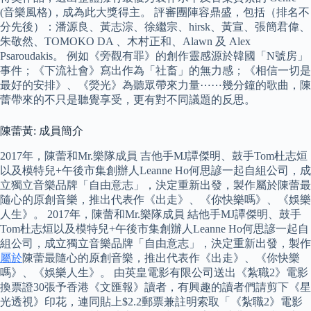
(音樂風格)，成為此大獎得主。 評審團陣容鼎盛，包括（排名不
分先後）：潘源良、黃志淙、徐繼宗、hirsk、黃宣、張簡君偉、
朱敬然、TOMOKO DA 、木村正和、Alawn 及 Alex
Psaroudakis。 例如《旁觀有罪》的創作靈感源於韓國「N號房」
事件；《下流社會》寫出作為「社畜」的無力感；《相信一切是
最好的安排》、《熒光》為聽眾帶來力量⋯⋯幾分鐘的歌曲，陳
蕾帶來的不只是聽覺享受，更有對不同議題的反思。
陳蕾黃: 成員簡介
2017年，陳蕾和Mr.樂隊成員 吉他手MJ譚傑明、鼓手Tom杜志烜
以及模特兒+午後市集創辦人Leanne Ho何思諺一起自組公司，成
立獨立音樂品牌「自由意志」，決定重新出發，製作屬於陳蕾最
隨心的原創音樂，推出代表作《出走》、《你快樂嗎》、《娛樂
人生》。 2017年，陳蕾和Mr.樂隊成員 結他手MJ譚傑明、鼓手
Tom杜志烜以及模特兒+午後市集創辦人Leanne Ho何思諺一起自
組公司，成立獨立音樂品牌「自由意志」，決定重新出發，製作
屬於
陳蕾最隨心的原創音樂，推出代表作《出走》、《你快樂
嗎》、《娛樂人生》。 由英皇電影有限公司送出《紮職2》電影
換票證30張予香港《文匯報》讀者，有興趣的讀者們請剪下《星
光透視》印花，連同貼上$2.2郵票兼註明索取「《紮職2》電影