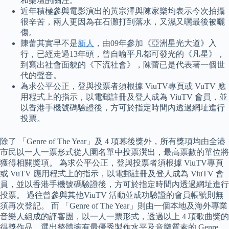
和樂壇的關注。
近年積極參與電影演出的黃宗澤與陳家樂均表示今次拍攝
很辛苦，兩人更因為在石灘打到落水，又濕又曬最後被曬
傷。
陳蕾其實早不是
新人
，由09年參加《亞洲星光大道》入
行，已經走過13年頭，曾自喻平凡都可發光的《凡星》，
到寫出社會面貌的《下流社會》，陳蕾已是代表著一個世
代的聲音。
為求公平公正，登與投票者須根據 ViuTV專頁或 VuTV 應
用程式上的指示，以電郵註冊及登人成為 ViuTV 會員，並
以香港手機號碼驗證後，方可於指定時間內透過網址進行
投票。
除了 「Genre of The Year」及 4 項幕後獎外，所有獎項均由全港
市民以一人一票形式從人園名單中投票潠出，最高票數的單位將
獲得相關獎項。 為求公平公正，登與投票者須根據 ViuTV專頁
或 VuTV 應用程式上的指示，以電郵註冊及登人成為 ViuTV 會
員，並以香港手機號碼驗證後，方可於指定時間內透過網址進行
投票。 過往曾參與其他ViuTV 活動並成功驗證的會員帳號則無
須再次登記。 而 「Genre of The Year」則由一個本地及海外專業
音樂人組成的評審團，以一人一票形式，透過以上 4 項歌曲獎的
得獎作品，選出整體擁有最優秀製作水平及音樂質素的 Genre