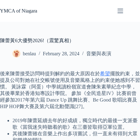
Skip
to
YMCA of Niagara
content
陳蕾黃6大優勢2026!（震驚真相）
benlau
February 28, 2024
音樂與表演
後來陳蕾接受訪問時提到解約的最大原因在於
希望
擺脫約束，並
提及公司對她在社交帳號使用及音樂風格上的約束使她感到不習
慣。 黃詠霖（阿蛋）中學就讀粉嶺宣道會陳朱素華紀念中學，
其後畢業於香港知專設計學院。 參加《全民造星IV》比賽前曾
經參加2017年第六屆 Dance Up 跳舞比賽、Be Good 歌唱比賽及
HIP HOP舞大賽及第六屆北動聲識[27]。
2019年陳蕾延續去年的好成績，獨立時代的最後一支派臺
歌《當我迷失時聽着的歌》在三臺皆取得亞軍位置。
其後陳蕾雖在音樂上作出多項嘗試，但一直未有得到大眾