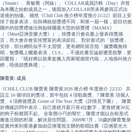
（Sinnie）、黃敏蕎（阿妹）。 COLLAR成員許軼（Day）亦曾
為本團之始創成員之一，後因加入COLLAR而未再參與正式出
道後的拍攝。 雖然《Chill Club 推介榜年度推介21/22》節目上安
排了很多表演，但與傳統頒獎禮不同，和第一屆一樣，節目仿效
國外的頒獎禮做法例如韓國最大型的頒獎禮《MAMA》
（《Mnet亞洲音樂大獎》），得獎者只會在臺上發表得獎感
言，而大會亦會安排豐富的表演節目。 對於新式的「頒獎禮」
安排，部分網民似乎不太習慣，更有網民留言指「攞獎嘅無得
唱，無獎嘅上曬臺表演，CLS」，不過此番言論卻遭受批擊，更
回覆指：「唔好將以前果套搬入而家呢個世代啦，人地係叫推介
榜，唔係頒獎典禮」。
陳蕾黃: 成員
《CHILL CLUB 陳蕾黃 陳蕾黃2026 推介榜 年度推介 22/23》 共
設立 16 個項目的獎項，當中包括 4 項歌曲獎、7 陳蕾黃 項個人
獎、4 項葬後獎及 Genre of The Year 大獎（詳情見下圖）。 陳蕾
於傳媒訪問中表示，自己曾經月薪只有4位數字，更曾經連30元
的狗子粉都買不起。 全靠鄧小巧的幫忙，陳蕾才能以合租形式
搬進元朗的村屋，解決居住問題。 2009年7月，18歲的陳蕾隻身
從廣州來到香港參加由亞洲電視主辦的歌唱比賽《亞洲星光大