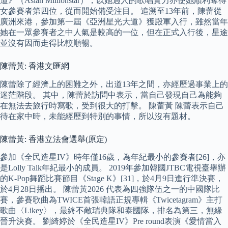
道》（Asian Millionstar），以她過人的歌唱實力亦使她順利奪得
女參賽者第四位，從而開始備受注目。 追溯至13年前，陳蕾從
廣洲來港，參加第一屆《亞洲星光大道》獲殿軍入行，雖然當年
她在一眾參賽者之中人氣是較高的一位，但在正式入行後，星途
並沒有因而走得比較順暢。
陳蕾黃: 香港文匯網
陳蕾除了經濟上的困難之外，出道13年之間，亦經歷過事業上的
迷茫階段。 其中，陳蕾於訪問中表示，當自己發現自己為能夠
在無法去旅行時寫歌，受到很大的打擊。 陳蕾黃 陳蕾表示自己
待在家中時，未能經歷到特別的事情，所以沒有題材。
陳蕾黃: 香港立法會選舉(原定)
參加《全民造星IV》時年僅16歲，為年紀最小的參賽者[26]，亦
是Lolly Talk年紀最小的成員。 2019年參加韓國JTBC電視臺舉辦
的K-Pop舞蹈比賽節目《Stage K》[31]，於4月9日進行準決賽，
於4月28日播出。 陳蕾黃2026 代表為四強隊伍之一的中國隊比
賽，參賽歌曲為TWICE首張韓語正規專輯《Twicetagram》主打
歌曲〈Likey〉，最終不敵瑞典隊和泰國隊，排名為第三，無緣
晉升決賽。 劉綺婷於《全民造星IV》Pre round表演《愛情當入