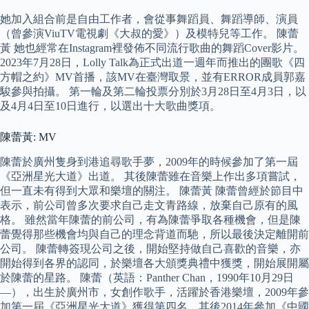
她加入組合前是自由工作者，會從事舞蹈員、舞蹈導師、演員
（曾參演ViuTV電視劇《大叔的愛》）及模特兒等工作。 陳蕾
黃 她也經常在Instagram裡發佈不同流行歌曲的舞蹈Cover影片。
2023年7月28日，Lolly Talk為正式出道一週年而推出的團歌《四
方帽之約》MV首播，該MV在臺灣取景，並有ERROR成員郭嘉
駿參與拍攝。 第一輪及第二輪投票分別於3月28日至4月3日，以
及4月4日至10日進行，以選出十大歌曲獎項。
陳蕾黃: MV
陳蕾於廣州隻身到港追尋歌手夢，2009年的時候參加了第一屆
《亞洲星光大道》出道。 其後陳蕾雖在音樂上作出多項嘗試，
但一直未有得到大眾和樂壇的關注。 陳蕾黃 陳蕾曾經於節目中
表示，前公司曾多次要求自己走文青路線，放棄自己原有的風
格。 雖然當年陳蕾的前公司，有為陳蕾爭取各種機會，但是陳
蕾覺得那些機會均與自己的理念背道而馳，所以最後決定離開前
公司。 陳蕾轉簽現公司之後，開始堅持做自己喜歡的音樂，亦
開始得到各界的認同，於樂壇各大頒獎典禮中獲獎，開始展開屬
於陳蕾的星路。 陳蕾（英語：Panther Chan，1990年10月29日
—），出生於廣州市，女創作歌手，活躍於香港樂壇，2009年參
加第一屆《亞洲星光大道》獲得第四名，其後2014年參加《中國