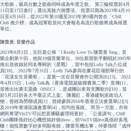
大歌曲，最高分數之歌曲同時成為年度之歌。 第三輪投票於4月
11日至17日進行，選出其餘六個獎項。 投票日期為2023年4月10
日至4月16日，從2022年第10週至2023年第9週內曾在「Chill
Club 推介榜」成為冠軍歌並向大會報名為流行歌曲將成為候選
單位。
陳蕾黃: 音樂作品
2023年8月1日，古巨基公佈「I Really Love To 陳蕾黃 Sing」音
樂企劃第十回，他與19個音樂單位、30位新晉歌手翻唱於2005年
推出並收錄於同名專輯的《星戰》，當中包括Lolly Talk八位成
員[18]。 2022年7月31日，Lolly Talk參與在麥花臣場館舉行的
「花漾女生音樂祭」，是第一次在音樂會作公開演出[13]。 2022
年4月15日，Lolly Talk為《香港電競超級聯賽第二季》宣傳[1]，
並推出比賽主題曲《8SEC》，是成團以來首支團歌[9][10]，並
於5月2日於各大平臺正式上架。 陳麗紅，香港建制派政治人
物，曾經為勞聯成員[1]，曾經參與2016年香港立法會選舉[2][3]
及2019年香港區議會選舉[4]，但均告落敗。 而另一方面，亦有
網民希望ViuTV可以把直播騷處理得更好，「公道講句，Chill
Club團隊係好比心機想搞好個show，但ViuTV搞live真係好多甩
轆！個投票數字好多明顯有錯，陳蕾耳機出事，仲要係咁『成件