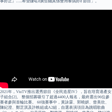
事好正』…..希望賺咗d廣告錢真係會用黎搞好d 節目」。
2021年，ViuTV推出選秀節目《全民造星IV》，旨在培育港產女
子組合[2]。 整個招募吸引了超過4400人報名，最終選出96位參
賽者參與首輪比賽。 60強賽事中，黃詠霖、郭曉妍、曾美欣、
陳紀澄、鄭芷淇及許軼組成A2組，自選表演項目為跳唱歌曲