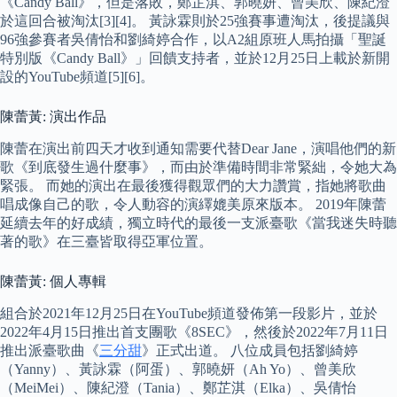
《Candy Ball》，但是落敗，鄭芷淇、郭曉妍、曾美欣、陳紀澄
於這回合被淘汰[3][4]。 黃詠霖則於25強賽事遭淘汰，後提議與
96強參賽者吳倩怡和劉綺婷合作，以A2組原班人馬拍攝「聖誕
特別版《Candy Ball》」回饋支持者，並於12月25日上載於新開
設的YouTube頻道[5][6]。
陳蕾黃: 演出作品
陳蕾在演出前四天才收到通知需要代替Dear Jane，演唱他們的新
歌《到底發生過什麼事》，而由於準備時間非常緊絀，令她大為
緊張。 而她的演出在最後獲得觀眾們的大力讚賞，指她將歌曲
唱成像自己的歌，令人動容的演繹媲美原來版本。 2019年陳蕾
延續去年的好成績，獨立時代的最後一支派臺歌《當我迷失時聽
著的歌》在三臺皆取得亞軍位置。
陳蕾黃: 個人專輯
組合於2021年12月25日在YouTube頻道發佈第一段影片，並於
2022年4月15日推出首支團歌《8SEC》，然後於2022年7月11日
推出派臺歌曲《
三分甜
》正式出道。 八位成員包括劉綺婷
（Yanny）、黃詠霖（阿蛋）、郭曉妍（Ah Yo）、曾美欣
（MeiMei）、陳紀澄（Tania）、鄭芷淇（Elka）、吳倩怡