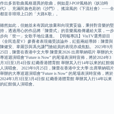
作出多首歌曲風格迴異的歌曲，例如是J-POP風格的《妖治時
代》、充滿民族色彩的《沙門》、搖滾風的《下流社會》⋯⋯全
都並非琅琅上口的「大路K歌」。
雖然如此，但她並未有因此放棄和向現實妥協，秉持對音樂的堅
持，透過用心的作品將「陳蕾式」的音樂風格傳遞給大眾，一步
步向「世一」女歌手地位邁進。 【明報專訊】ViuTV選秀節目
《全民造星V》參賽者表現備受談論外，紅藍兩組導師：陳蕾與
陳健安、韋羅莎與馮允謙鬥搶組員的表現亦成焦點。 2023年9月
25日，陳蕾在香港中文大學 陳蕾黃2026 出席華納唱片 舉辦的大
專巡迴演唱會”Future is Now” 的尾場表演時宣佈，將於2024年3
月3日至3月4日假 紅磡香港體育館 舉辦其入行14年以來的紅館個
人演唱會。 2023年9月25日，陳蕾在香港中文大學 出席華納唱片
舉辦的大專巡迴演唱會”Future is Now” 的尾場表演時宣佈，將於
2024年3月3日至3月4日假 紅磡香港體育館 舉辦其入行14年以來
的紅館個人演唱會。