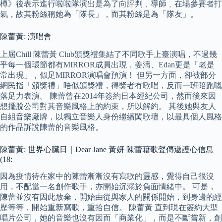
樽》後表示進行啦啦隊演出是為了向評判﹑導師﹑在場參賽者打
氣，故其粉絲稱她為「隊長」，而其粉絲是為「隊友」。
陳蕾黃: 演唱會
上屆Chill 陳蕾黃 Club頒獎禮集結了不同歌手上臺演唱，不過幾
乎每一個環節都有MIRROR成員出現，姜濤、Edan更是「老是
常出現」，似足MIRROR演唱會預演！ 但另一方面，卻被部分
網民指「頒獎禮」唔似頒獎禮，得獎者冇歌唱，反而一班陪跑嘅
落足力表演。 陳蕾曾在2014年簽約日本經紀公司，然而後來因
想擺脫公司對其音樂風格上的約束，所以解約。 其後她與友人
自組音樂廠牌，以獨立音樂人身份繼續闖歌壇，以最具個人風格
的作品訴說陳蕾的音樂風格。
陳蕾黃: 世界心臟日｜Dear Jane 黃妍 陳蕾藉歌聲傳遞護心信息
(18:
因為疫情待在家中的陳蕾漸漸沒有寫歌的靈感，覺得自己很沒
用，不配當一名創作歌手，亦開始沉溺於負面情緒中。 可是，
陳蕾並沒有因此放棄，開始由從與家人的關係開始，到身邊的經
歷等等，開始重新寫歌，重拾自信。 陳蕾黃 直到現在簽約大型
唱片公司，她的音樂也沒有因而「商業化」，而是不斷嘗新，創