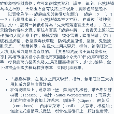
貔貅象徵招財寶物；亦可象徵擋煞避邪、護主、鎮宅、化煞轉禍
為祥之神獸。 天然玉石會有紋路正常現象，實際色澤型態不
一，以實物為準~~ 貔貅由來與象徵功能簡介： 貔貅（ㄆ一ˊ、ㄒ
一ㄡ）乃是風水鎮宅、化煞轉禍為祥之神獸。 在道教「請神寶
誥」文中，謂有一神衹名諱為「先天轄落靈官王天君」， 在上
天除負有雷神之職，更統有百萬「貔貅神將」，負責天上巡視工
作 類似人間糾察工作，飛騰雲霧，號令雷霆，降雨開睛，穿山
破石捉妖精， 收瘟攝毒伏羣魔，防備妖魔鬼怪、瘟疫、鬼魅擾
亂天庭。 「貔貅神獸」在 風水上用來驅邪、擋煞、鎮宅旺財三
大功用其威力是無庸置疑的。 【賽會特約記者王婉玲臺東報
導】高雄市復興國小與臺北市東園國小今天(19日)在季軍戰交
手，復興靠著方榮恩先發5.1局又開轟帶領下，以4比3險勝，拿
下傳福盃全國少棒錦標賽季軍，東園則獲殿軍。
「貔貅神獸」在 風水上用來驅邪、擋煞、鎮宅旺財三大功
用其威力是無庸置疑的。
在傳統喫法上，通常加上鹽、鮮磨的胡椒粉、塔巴斯科辣
椒醬（Tabasco）、喼汁（Sauce Worcestershire）；而意大
利式的喫法則會加上洋蔥末、續隨子（Câpre）、酸黃瓜
（cornichons）、西洋香菜末（persil）、大蒜末、橄欖油；
無論法式還是意式做法，都會在最後打上一顆鮮生蛋黃。