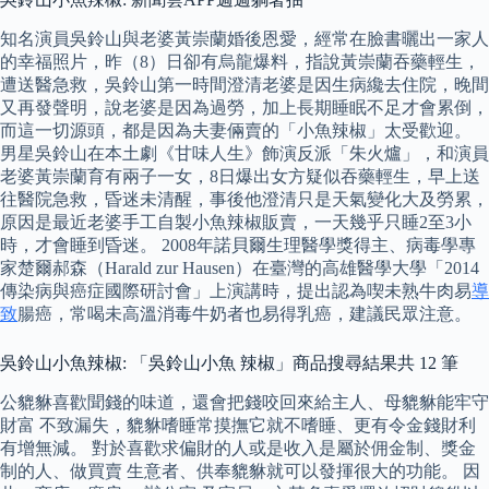
知名演員吳鈴山與老婆黃崇蘭婚後恩愛，經常在臉書曬出一家人
的幸福照片，昨（8）日卻有烏龍爆料，指說黃崇蘭吞藥輕生，
遭送醫急救，吳鈴山第一時間澄清老婆是因生病纔去住院，晚間
又再發聲明，說老婆是因為過勞，加上長期睡眠不足才會累倒，
而這一切源頭，都是因為夫妻倆賣的「小魚辣椒」太受歡迎。
男星吳鈴山在本土劇《甘味人生》飾演反派「朱火爐」，和演員
老婆黃崇蘭育有兩子一女，8日爆出女方疑似吞藥輕生，早上送
往醫院急救，昏迷未清醒，事後他澄清只是天氣變化大及勞累，
原因是最近老婆手工自製小魚辣椒販賣，一天幾乎只睡2至3小
時，才會睡到昏迷。 2008年諾貝爾生理醫學獎得主、病毒學專
家楚爾郝森（Harald zur Hausen）在臺灣的高雄醫學大學「2014
傳染病與癌症國際研討會」上演講時，提出認為喫未熟牛肉易
導
致
腸癌，常喝未高溫消毒牛奶者也易得乳癌，建議民眾注意。
吳鈴山小魚辣椒: 「吳鈴山小魚 辣椒」商品搜尋結果共 12 筆
公貔貅喜歡聞錢的味道，還會把錢咬回來給主人、母貔貅能牢守
財富 不致漏失，貔貅嗜睡常摸撫它就不嗜睡、更有令金錢財利
有增無減。 對於喜歡求偏財的人或是收入是屬於佣金制、獎金
制的人、做買賣 生意者、供奉貔貅就可以發揮很大的功能。 因