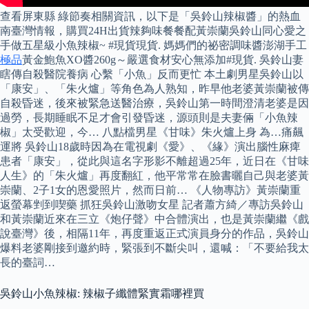
查看屏東縣 綠節奏相關資訊，以下是「吳鈴山辣椒醬」的熱血
南臺灣情報，購買24H出貨辣夠味餐餐配黃崇蘭吳鈴山同心愛之
手做五星級小魚辣椒~ #現貨現貨. 媽媽們的祕密調味醬澎湖手工
極品
黃金鮑魚XO醬260g～嚴選食材安心無添加#現貨. 吳鈴山妻
瞎傳自殺醫院養病 心繫「小魚」反而更忙 本土劇男星吳鈴山以
「康安」、「朱火爐」等角色為人熟知，昨早他老婆黃崇蘭被傳
自殺昏迷，後來被緊急送醫治療，吳鈴山第一時間澄清老婆是因
過勞，長期睡眠不足才會引發昏迷，源頭則是夫妻倆「小魚辣
椒」太受歡迎，今… 八點檔男星《甘味》朱火爐上身 為…痛飆
運將 吳鈴山18歲時因為在電視劇《愛》、《緣》演出腦性麻痺
患者「康安」，從此與這名字形影不離超過25年，近日在《甘味
人生》的「朱火爐」再度翻紅，他平常常在臉書曬自己與老婆黃
崇蘭、2子1女的恩愛照片，然而日前… 《人物專訪》黃崇蘭重
返螢幕剉到喫藥 抓狂吳鈴山激吻女星 記者蕭方綺／專訪吳鈴山
和黃崇蘭近來在三立《炮仔聲》中合體演出，也是黃崇蘭繼《戲
說臺灣》後，相隔11年，再度重返正式演員身分的作品，吳鈴山
爆料老婆剛接到邀約時，緊張到不斷尖叫，還喊：「不要給我太
長的臺詞…
吳鈴山小魚辣椒: 辣椒子纖體緊實霜哪裡買