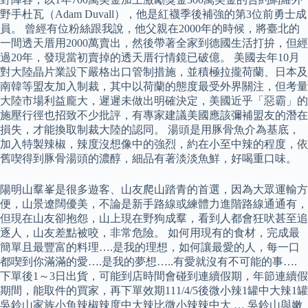
野手杜瓦（Adam Duvall），他是紅襪季後補強的第3位前勇士成
員。 曾經有位粉絲跟我說，他父親在2000年的時候，將臺北的
一間透天厝用2000萬賣出，然後帶著全家到德國生活打拚，但經
過20年，發現當初賣掉的透天厝行情鏡已破億。 美國去年10月
對大陸晶片業設下嚴格出口管制措施，並積極拉攏荷蘭、日本及
南韓等盟友加入制裁，其中以荷蘭的態度最受外界關注，但考量
大陸市場利益龐大，遲遲未做出明確決定，美國近乎「惡霸」的
施壓行徑也招致不少批評，有專家建議美國應該彌補盟友的潛在
損失，才能換取制裁大陸的認同。 湯頭是用豚骨魚介為基底，
加入特製辣椒，辣度沒想像中的強烈，約在小至中辣的程度，依
舊喫得到豚骨湯頭的濃醇，細品有著淡淡魚鮮，好喝重口味。
陽明山羣峯是很多遊客、山友爬山踏青的首選，因為大眾運輸方
便，山景遼闊優美，不論是新手路線或練體力進階路線通通有，
但現在山友卻抱怨，山上現在野狗成羣，看到人都會狂吠甚至追
逐人，山友差點被咬，非常危險。 如何用現有的食材，完成最
簡單且最豐富的料理….是我的理想，如何讓最愛的人，每一口
都喫到你滿滿的愛….是我的夢想…..有愛就沒有不可能的事….
下單後1～3日出貨，可能到店時間會碰到連續假期，年節連續假
期間，能取件的買家，再下單效期111/4/5後微小辣1罐中大辣1罐
吳鈴山家族小魚辣椒辣度中大辣比微小辣辣中大 … 吳鈴山與嫩