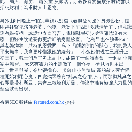
此，商店、廠房、 辦公室 及家居，亦甚多喜愛擺放招財貔貅以
招納財利；為求財人士恩物。
吳鈴山8日晚上一拍完華視八點檔《春風愛河邊》外景戲份，隨
即趕往醫院陪伴老婆，他說，老婆下午四點多就清醒了，但意識
還有點模糊，說話也支支吾吾，電腦斷層初步檢查雖然沒有大
礙，但醫生說還要做更詳細的身體檢查。 他稍早也在臉書Po出
與老婆病牀上共枕的恩愛照，寫下「謝謝你們的關心，我的愛人
平安無事，我會更珍惜跟她的緣分」。 小兔她們現在已經升上
初三了，戰士們為了考上高中，組織了一個讀書會，一起到小麗
家中溫習。 素來有靈力的小麗做了一個怪夢，夢見救世主出
現，世界毀滅，令她很擔心。 吳鈴山小魚辣椒 新的敵人死亡變
種開始利用心魔，四處找尋擁有“純真之心”的人，而那顆純真之
心即是塔利斯曼，集齊三粒塔利斯曼，傳說中擁有極強大力量的
聖盃就會出現。
香港SEO服務由
featured.com.hk
提供