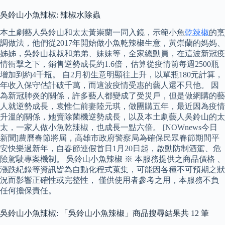
吳鈴山小魚辣椒: 辣椒水除蟲
本土劇藝人吳鈴山和太太黃崇蘭一同入鏡，示範小魚
乾辣椒
的烹
調做法，他們從2017年開始做小魚乾辣椒生意，黃崇蘭的媽媽、
姊姊，吳鈴山叔叔和弟弟、妹妹等，全家總動員，在這波新冠疫
情衝擊之下，銷售逆勢成長約1.6倍，估算從疫情前每週2500瓶
增加到約4千瓶。 自2月初生意明顯往上升，以單瓶180元計算，
年收入保守估計破千萬，而這波疫情受惠的藝人還不只他。 因
為新冠肺炎的關係，許多藝人都變成了受災戶，但是做網購的藝
人就逆勢成長，袁惟仁前妻陸元琪，做團購五年，最近因為疫情
升溫的關係，她賣除菌機逆勢成長，以及本土劇藝人吳鈴山的太
太，一家人做小魚乾辣椒，也成長一點六倍。 [NOWnews今日
新聞]農曆春節將屆，高雄市政府警察局為確保民眾春節期間平
安快樂過新年，自春節連假首日1月20日起，啟動防制酒駕、危
險駕駛專案機制。 吳鈴山小魚辣椒 ※ 本服務提供之商品價格 、
漲跌紀錄等資訊皆為自動化程式蒐集，可能因各種不可預期之狀
況而影響正確性或完整性， 僅供使用者參考之用，本服務不負
任何擔保責任。
吳鈴山小魚辣椒: 「吳鈴山小魚辣椒」商品搜尋結果共 12 筆