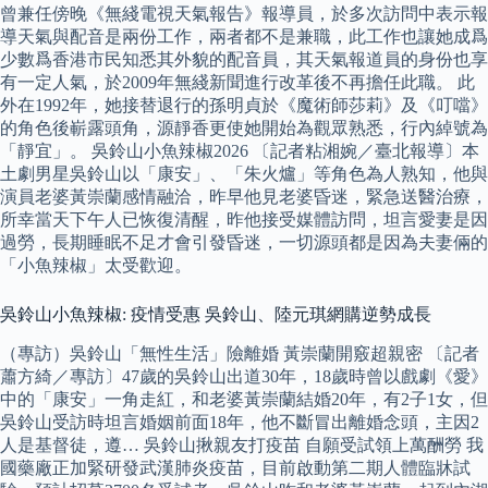
曾兼任傍晚《無綫電視天氣報告》報導員，於多次訪問中表示報
導天氣與配音是兩份工作，兩者都不是兼職，此工作也讓她成爲
少數爲香港市民知悉其外貌的配音員，其天氣報道員的身份也享
有一定人氣，於2009年無綫新聞進行改革後不再擔任此職。 此
外在1992年，她接替退行的孫明貞於《魔術師莎莉》及《叮噹》
的角色後嶄露頭角，源靜香更使她開始為觀眾熟悉，行內綽號為
「靜宜」。 吳鈴山小魚辣椒2026 〔記者粘湘婉／臺北報導〕本
土劇男星吳鈴山以「康安」、「朱火爐」等角色為人熟知，他與
演員老婆黃崇蘭感情融洽，昨早他見老婆昏迷，緊急送醫治療，
所幸當天下午人已恢復清醒，昨他接受媒體訪問，坦言愛妻是因
過勞，長期睡眠不足才會引發昏迷，一切源頭都是因為夫妻倆的
「小魚辣椒」太受歡迎。
吳鈴山小魚辣椒: 疫情受惠 吳鈴山、陸元琪網購逆勢成長
（專訪）吳鈴山「無性生活」險離婚 黃崇蘭開竅超親密 〔記者
蕭方綺／專訪〕47歲的吳鈴山出道30年，18歲時曾以戲劇《愛》
中的「康安」一角走紅，和老婆黃崇蘭結婚20年，有2子1女，但
吳鈴山受訪時坦言婚姻前面18年，他不斷冒出離婚念頭，主因2
人是基督徒，遵… 吳鈴山揪親友打疫苗 自願受試領上萬酬勞 我
國藥廠正加緊研發武漢肺炎疫苗，目前啟動第二期人體臨牀試