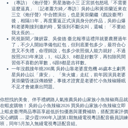
（專訪）《炮仔聲》男星激吻小三 正宮抓包怒吼「不需要
這麼逼真」 〔記者蕭方綺／專訪〕吳鈴山和黃崇蘭近來在
三立《炮仔聲》中合體演出，也是黃崇蘭繼《戲說臺灣》
後，相隔11年，再度重返正式演員身分的作品，吳鈴山爆
料老婆剛接到邀約時，緊張到不斷尖叫，還喊：「不要給
我太長的…
民視新聞／陳妍霖、吳俊德 臺北報導這禮拜就要農曆過年
了，不少人開始準備包紅包，但到底要包多少，最符合心
意又不失禮，命理師說，包多少依照個人能力就好，不過
按照2023年來說，1、6以及3、8都是好數字，再扣除民間
習俗不喜歡的單數，6跟8都是吉祥數。
一年沒戲接年燒200萬 吳鈴山靠老婆度危機 46歲本土劇男
星吳鈴山以「康安」、「朱火爐」走紅，前年因演員老婆
黃崇蘭昏迷誤傳婚變，事後才證實是老婆忙小魚辣椒睡眠
不足才會健康出問題。
你想找的美食、伴手禮網路人氣推薦吳鈴山家族小魚辣椒商品就
在蝦皮購物！ 吳鈴山小魚辣椒2026 買吳鈴山家族小魚辣椒立即
上蝦皮臺灣商品專區享超低折扣優惠與運費補助，搭配賣家評價
安心網購 … 梁少霞1990年入讀第1期無綫電視粵語配音藝員訓練
班，同年5月加入無綫電視粵語配音組。