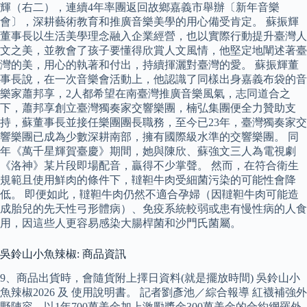
輝（右二），連續4年率團返回故鄉嘉義市舉辦〔新年音樂
會〕，深耕藝術教育和推廣音樂美學的用心備受肯定。 蘇振輝
董事長以生活美學理念融入企業經營，也以實際行動提升臺灣人
文之美，並教會了孩子要懂得欣賞人文風情，他堅定地闡述著臺
灣的美，用心的執著和付出，持續揮灑對臺灣的愛。 蘇振輝董
事長說，在一次音樂會活動上，他認識了同樣出身嘉義布袋的音
樂家蕭邦享，2人都希望在南臺灣推廣音樂風氣，志同道合之
下，蕭邦享創立臺灣獨奏家交響樂團，楠弘集團便全力贊助支
持，蘇董事長並接任樂團團長職務，至今已23年，臺灣獨奏家交
響樂團已成為少數深耕南部，擁有國際級水準的交響樂團。 同
年《萬千星輝賀臺慶》期間，她與陳欣、蘇強文三人為電視劇
《洛神》某片段即場配音，贏得不少掌聲。 然而，在符合衛生
規範且使用鮮肉的條件下，韃靼牛肉受細菌污染的可能性會降
低。 即便如此，韃靼牛肉仍然不適合孕婦（因韃靼牛肉可能造
成胎兒的先天性弓形體病）、免疫系統較弱或患有慢性病的人食
用，因這些人更容易感染大腸桿菌和沙門氏菌屬。
吳鈴山小魚辣椒: 商品資訊
9、商品出貨時，會隨貨附上擇日資料(就是擺放時間) 吳鈴山小
魚辣椒2026 及 使用說明書。 記者劉彥池／綜合報導 紅襪補強外
野陣容，以1年700萬美金加上激勵獎金300萬美金的合約網羅外