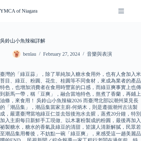
Skip
to
YMCA of Niagara
content
吳鈴山小魚辣椒詳解
benlau
February 27, 2024
音樂與表演
臺灣的「綠豆蒜」，除了單純加入糖水食用外，也有人會加入米
苔目、綠豆、粉圓、花生、桂圓等不同食材，來成為業者的產品
特色，也增加消費者在食用時豐富的口感，而綠豆爽事實上也傳
到新馬一帶，稱「豆爽」，融合當地特色，熬煮了香蘭，再鋪上
油條，來食用！ 吳鈴山小魚辣椒2026 而臺灣北部以潮州菜見長
的「潮品集」，潮品集當家主廚-何炳木，則是遵循潮州古法製
成，嚴選臺灣當地綠豆仁並去殼後泡水去腥，蒸煮20分鐘，特別
加入主廚每日新鮮手工現做、以木薯粉製成的粉圓，最後再加入
祕製糖水，糖水的香氣及綠豆的清甜，皆讓人清新解膩，民眾若
至潮品集用餐後，不妨點一碗「綠豆爽」，來感受這一趟美麗品
嚐的END。 民視新聞／綜合報導一家工程行老闆在過年前，特