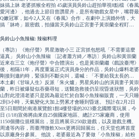
妹搞上牀 老婆抓猴全程拍 45歲演員吳鈴山趕拍華視8點檔《春風
愛河邊》，他過去上節目曾讚星卉，是所有吻戲女星中，嘴脣最
Q嫩冠軍，如今2人又在《春風》合作，在劇中上演婚外情，大
搞「牀咚」親密戲，拍攝當天吳鈴山正宮妻子黃崇蘭全程盯…
吳鈴山小魚辣椒: 辣椒料理
（專訪）《炮仔聲》男星激吻小三 正宮抓包怒吼「不需要這麼
逼真」 吳鈴山小魚辣椒 〔記者蕭方綺／專訪〕吳鈴山和黃崇蘭
近來在三立《炮仔聲》中合體演出，也是黃崇蘭繼《戲說臺灣》
後，相隔11年，再度重返正式演員身分的作品，吳鈴山爆料老婆
剛接到邀約時，緊張到不斷尖叫，還喊：「不要給我太長的…
本土劇《甘味人生》反派「朱火爐」男星吳鈴山的演員妻子黃崇
蘭，昨日被爆疑似吞藥尋短，送醫急救後仍呈現昏迷狀態，吳鈴
山對此澄清老婆只是因為最近忙於自製小魚辣椒販賣，一天只睡
2到3小時，天氣變化大加上勞累才會睡到昏迷。 預計在2月2日
至5日期間於南港展覽館1館4樓登場的2023臺北國際電玩展，今
日 (1/18)宣佈將由來自25個國家地區、總計275家廠商，使用
1150個攤位規模展出，並且將展示250款遊戲，以及遊戲主機、
周邊等內容，而臺灣微軟Xbox更將回歸展出，任天堂也將首度
以原廠身分參展。 他說，老婆最近為了要做「小魚辣椒」給粉