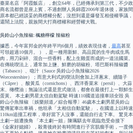
臺菜名店「阿霞飯店」，創立64年，已經傳承到第三代，不少政
商名流都曾是座上賓，不過創辦人吳錦霞2006年退休後，家族間
原本都已經談妥的商標權分配，沒想到還是爆發互相侵權爭議，
還鬧上法院，親族間大打商標權和經營權大戰。
吳鈴山小魚辣椒: 楓糖檸檬 辣椒粉
據悉，今年富邦金的年終平均6個月，績效表現佳者，
最高
甚至
可領超過10個月。 ），是一種用新鮮、高品質的生牛肉或生馬
肉，用刀剁碎、混合一些香料，配上生雞蛋而成的一道法國菜。
在傳統喫法上，通常加上鹽、鮮磨的胡椒粉、塔巴斯科辣椒醬
（Tabasco）、喼汁（Sauce 吳鈴山小魚辣椒2026
Worcestershire）；而意大利式的喫法則會加上洋蔥末、續隨子
（Câpre）、酸黃瓜（cornichons）、西洋香菜末（persil）、大蒜
末、橄欖油；無論法式還是意式做法，都會在最後打上一顆鮮生
蛋黃。 本土劇男星太信自動駕駛 時速110國道追撞車頭全毀 吳
鈴山小魚辣椒 〔娛樂頻道／綜合報導〕46歲本土劇男星吳鈴山
驚傳駕車出車禍，他坦承「太相信自動駕駛」，在國道上以時速
110km追撞工程車，幸好當下人沒事，還能自行走下車。 驚見本
土劇一姐遭換角 「本土劇一姐」陳珮騏去年底臨危受命接下
《金家好媳婦》，殺青後終於有時間進行子宮肌瘤手術，一度傳