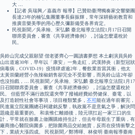
大 …
【記者 吳瑞興／嘉義市 報導】已贊助臺灣獨奏家交響樂團
長達23年的楠弘集團董事長蘇振輝，常年深耕藝術教育和
推廣音樂美學的用心歷久彌新備受各界肯定。
民視新聞／吳承翰、宋弘麟 臺北報導立法院1月17日召開
聯席委員會，審查《共享經濟條例》，討論怎麼還稅於
民。
吳鈴山完成父親願望 偕老婆齊心一圓讀書夢想 本土劇演員吳鈴
山出道逾30年，早年以「康安」一角走紅，武漢肺炎（新型冠狀
病毒病，COVID-19）疫情肆虐逾2年，餐飲業首當其衝，他太
太黃崇蘭經營小魚辣椒銷售卻完全不受影響，而吳鈴山這2年卻
也沒拍戲，… 民視新聞／吳承翰、宋弘麟 臺北報導立法院1月17
日召開聯席委員會，審查《共享經濟條例》，討論怎麼還稅於
民。 但藍營不滿行政院還夾帶了撥補經費給勞健保、臺電，以
及打造韌性社會等事項，項目種類繁多，
不可
能在過年前審完，
民進黨立院黨團總召柯建銘反擊，執政黨不是意氣之爭，解決問
題纔是最重要的。 和袁惟仁離婚後，陸元琪扛起一家三口的生
計，平常就在臉書上做團購維持生計，但去年母親生了重病，有
廠商擔心醫院病菌多，把除菌商品交給她賣，反而在疫情衝擊之
下，業績大漲四成。 民視新聞／鄭博暉、林俊明 臺南報導臺南