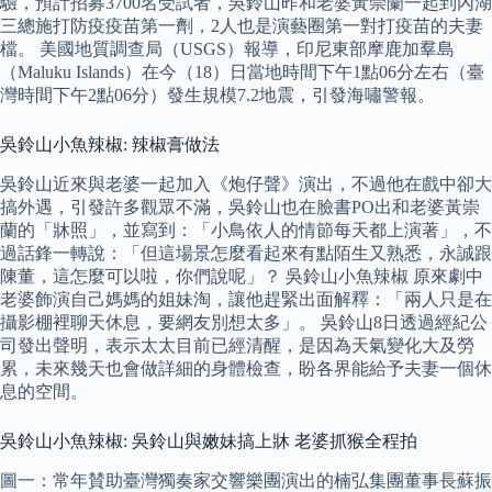
驗，預計招募3700名受試者，吳鈴山昨和老婆黃崇蘭一起到內湖
三總施打防疫疫苗第一劑，2人也是演藝圈第一對打疫苗的夫妻
檔。 美國地質調查局（USGS）報導，印尼東部摩鹿加羣島
（Maluku Islands）在今（18）日當地時間下午1點06分左右（臺
灣時間下午2點06分）發生規模7.2地震，引發海嘯警報。
吳鈴山小魚辣椒: 辣椒膏做法
吳鈴山近來與老婆一起加入《炮仔聲》演出，不過他在戲中卻大
搞外遇，引發許多觀眾不滿，吳鈴山也在臉書PO出和老婆黃崇
蘭的「牀照」，並寫到：「小鳥依人的情節每天都上演著」，不
過話鋒一轉說：「但這場景怎麼看起來有點陌生又熟悉，永誠跟
陳董，這怎麼可以啦，你們說呢」？ 吳鈴山小魚辣椒 原來劇中
老婆飾演自己媽媽的姐妹淘，讓他趕緊出面解釋：「兩人只是在
攝影棚裡聊天休息，要網友別想太多」。 吳鈴山8日透過經紀公
司發出聲明，表示太太目前已經清醒，是因為天氣變化大及勞
累，未來幾天也會做詳細的身體檢查，盼各界能給予夫妻一個休
息的空間。
吳鈴山小魚辣椒: 吳鈴山與嫩妹搞上牀 老婆抓猴全程拍
圖一：常年賛助臺灣獨奏家交響樂團演出的楠弘集團董事長蘇振