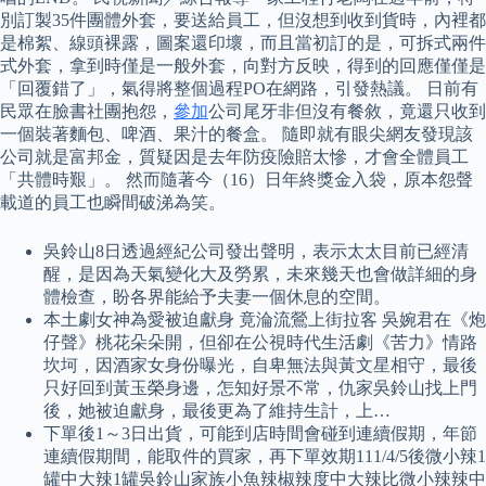
別訂製35件團體外套，要送給員工，但沒想到收到貨時，內裡都
是棉絮、線頭裸露，圖案還印壞，而且當初訂的是，可拆式兩件
式外套，拿到時僅是一般外套，向對方反映，得到的回應僅僅是
「回覆錯了」，氣得將整個過程PO在網路，引發熱議。 日前有
民眾在臉書社團抱怨，
參加
公司尾牙非但沒有餐敘，竟還只收到
一個裝著麵包、啤酒、果汁的餐盒。 隨即就有眼尖網友發現該
公司就是富邦金，質疑因是去年防疫險賠太慘，才會全體員工
「共體時艱」。 然而隨著今（16）日年終獎金入袋，原本怨聲
載道的員工也瞬間破涕為笑。
吳鈴山8日透過經紀公司發出聲明，表示太太目前已經清
醒，是因為天氣變化大及勞累，未來幾天也會做詳細的身
體檢查，盼各界能給予夫妻一個休息的空間。
本土劇女神為愛被迫獻身 竟淪流鶯上街拉客 吳婉君在《炮
仔聲》桃花朵朵開，但卻在公視時代生活劇《苦力》情路
坎坷，因酒家女身份曝光，自卑無法與黃文星相守，最後
只好回到黃玉榮身邊，怎知好景不常，仇家吳鈴山找上門
後，她被迫獻身，最後更為了維持生計，上…
下單後1～3日出貨，可能到店時間會碰到連續假期，年節
連續假期間，能取件的買家，再下單效期111/4/5後微小辣1
罐中大辣1罐吳鈴山家族小魚辣椒辣度中大辣比微小辣辣中