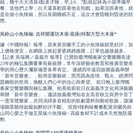
絲，幾乎天天清晨4點多才睡，早上6、7點就起牀為小孩準備早
餐、送他們上學，白天還喜歡跟著他去拍戲，如果沒跟著他，就
是在做小魚辣椒，所以長期睡眠不足，這次才會昏睡到昏迷的狀
態。
吳鈴山小魚辣椒: 吉祥開運坊木座/底座(特製方型大木座*
據《中國時報》報導，原來黃崇蘭手工的小魚辣椒頗受好評，加
上價格便宜，在網路上掀起婆婆媽媽搶購，訂單也越接越多。
【記者 吳瑞興／嘉義市 報導】已贊助臺灣獨奏家交響樂團長達
23年的楠弘集團董事長蘇振輝，常年深耕藝術教育和推廣音樂美
學的用心歷久彌新備受各界肯定。 連續四年返回故鄉嘉義舉辦
「新年音樂會」，盼用音樂藝術，照亮因為疫情、戰火、經濟問
題幽暗的世局，換醒人們心中的信心與希望。 前日晚上臺灣獨
奏家交響樂團與楠弘集團、柏熹衛廚前日在嘉義市文化局演藝廳
舉辦「新年音樂會」，邀請旅義臺灣知名女高音耿立與男中音丁
一憲等聲樂家，共同演繹多首精彩的歌劇選粹與藝術歌曲，讓滿
場聽眾聽得如癡如醉好評不斷。 現貨#辣夠味餐餐配黃崇蘭吳鈴
山同心愛之手做五星級小魚辣椒~ 高級食材不計成本天然無防腐
劑.
吳鈴山小魚辣椒: 新聞雲APP週週躺著抽