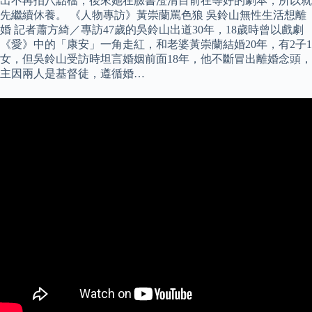
出不再拍八點檔，後來她在臉書澄清目前在等好的劇本，所以就
先繼續休養。 《人物專訪》黃崇蘭罵色狼 吳鈴山無性生活想離
婚 記者蕭方綺／專訪47歲的吳鈴山出道30年，18歲時曾以戲劇
《愛》中的「康安」一角走紅，和老婆黃崇蘭結婚20年，有2子1
女，但吳鈴山受訪時坦言婚姻前面18年，他不斷冒出離婚念頭，
主因兩人是基督徒，遵循婚…