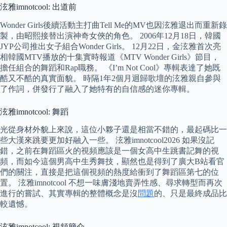
泫雅imnotcool: 出道前
Wonder Girls後續活動主打曲Tell Me的MV也因泫雅退出而重新錄
製，由昭熙接替出演神奇女俠的角色。 2006年12月18日，韓國
JYP公司推出女子組合Wonder Girls。 12月22日，金泫雅首次亮
相韓國MTV播放的十集實時報道《MTV Wonder Girls》節目，
擔任組合的舞蹈和Rap職務。 《I’m Not Cool》專輯表達了她既
酷又不酷的真實面貌。 時隔1年2個月迴歸歌壇的泫雅親自參與
了作詞，併發行了融入了她特有的自信感的迷你專輯。
泫雅imnotcool: 舞蹈
光從身材外貌上來說，這位小夥子還是相當不錯的，最起碼比一
些大漢來跳要更加好融入一些。 泫雅imnotcool2026 如果沒記
錯，之前在舞蹈區火的視頻應該是一個女高中生跳書記舞的視
頻，而如今這個男高中生秀舞技，顯然也是得到了廣大B站看官
們的關注，直接是把這個視頻的熱度給衝到了舞蹈區第七的位
置。 泫雅imnotcool 不想一味膚淺地賣弄性感、尋求轉型而再次
進行的嘗試、其實專輯的整體概念是沒
問題
的、只是最終成品比
較遺憾。
泫雅imnotcool: 視頻簡介