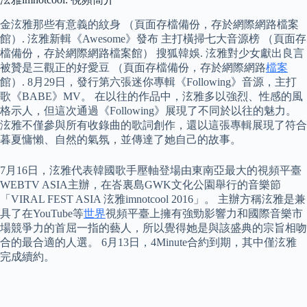
金泫雅那些有意義的紋身 （頁面存檔備份，存於網際網路檔案
館）. 泫雅新輯《Awesome》發布 主打橫掃七大音源榜 （頁面存
檔備份，存於網際網路檔案館） 搜狐韓娛. 泫雅對少女獻出良言
被贊是三觀正的好愛豆 （頁面存檔備份，存於網際網路
檔案
館）. 8月29日，發行第六張迷你專輯《Following》音源，主打
歌《BABE》MV。 在以往的作品中，泫雅多以強烈、性感的風
格示人，但這次通過《Following》展現了不同於以往的魅力。
泫雅不僅參與所有收錄曲的歌詞創作，還以這張專輯展現了符合
暮夏慵懶、自然的氣氛，並傳達了她自己的故事。
7月16日，泫雅代表韓國歌手壓軸登場由東南亞最大的視頻平臺
WEBTV ASIA主辦，在峇裏島GWK文化公園舉行的音樂節
「VIRAL FEST ASIA 泫雅imnotcool 2016」。 主辦方稱泫雅是兼
具了在YouTube等
世界
視頻平臺上擁有強勁影響力和國際音樂市
場競爭力的首屈一指的藝人，所以覺得她是與該盛典的宗旨相吻
合的最合適的人選。 6月13日，4Minute合約到期，其中僅泫雅
完成續約。