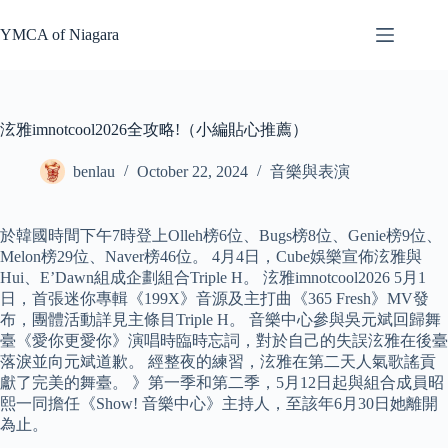
Skip
to
YMCA of Niagara
content
泫雅imnotcool2026全攻略!（小編貼心推薦）
benlau
October 22, 2024
音樂與表演
於韓國時間下午7時登上Olleh榜6位、Bugs榜8位、Genie榜9位、
Melon榜29位、Naver榜46位。 4月4日，Cube娛樂宣佈泫雅與
Hui、E’Dawn組成企劃組合Triple H。 泫雅imnotcool2026 5月1
日，首張迷你專輯《199X》音源及主打曲《365 Fresh》MV發
布，團體活動詳見主條目Triple H。 音樂中心參與吳元斌回歸舞
臺《愛你更愛你》演唱時臨時忘詞，對於自己的失誤泫雅在後臺
落淚並向元斌道歉。 經整夜的練習，泫雅在第二天人氣歌謠貢
獻了完美的舞臺。 》第一季和第二季，5月12日起與組合成員昭
熙一同擔任《Show! 音樂中心》主持人，至該年6月30日她離開
為止。