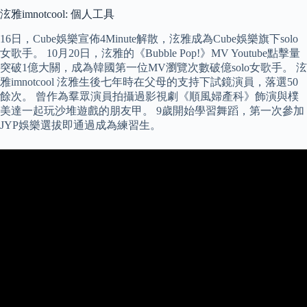
泫雅imnotcool: 個人工具
16日，Cube娛樂宣佈4Minute解散，泫雅成為Cube娛樂旗下solo
女歌手。 10月20日，泫雅的《Bubble Pop!》MV Youtube點擊量
突破1億大關，成為韓國第一位MV瀏覽次數破億solo女歌手。 泫
雅imnotcool 泫雅生後七年時在父母的支持下試鏡演員，落選50
餘次。 曾作為羣眾演員拍攝過影視劇《順風婦產科》飾演與樸
美達一起玩沙堆遊戲的朋友甲。 9歲開始學習舞蹈，第一次參加
JYP娛樂選拔即通過成為練習生。