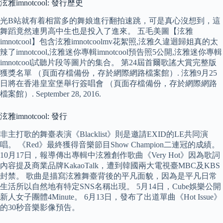
泫雅imnotcool: 發行歷史
光B站就有着相當多的舞娘進行翻拍速跳，可是真心沒想到，這
舞蹈竟然連男高中生也是投入了進來。 五毛美圖【泫雅
imnotcool】包含泫雅imnotcoolmv花絮照,泫雅久違迴歸姐真的太
辣了imnotcool,泫雅迷你專輯imnotcool預告照5公開,泫雅迷你專輯
imnotcool試聽片段等圖片的集合。 第24屆首爾歌謠大賞完整版
獲獎名單 （頁面存檔備份，存於網際網路檔案館）. 泫雅9月25
日將在香港皇室堡舉行簽唱會 （頁面存檔備份，存於網際網路
檔案館）. September 28, 2016.
泫雅imnotcool: 發行
非主打歌的舞臺表演《Blacklist》則是邀請EXID的LE共同演
唱。 《Red》最終獲得音樂節目Show Champion二連冠的成績。
10月17日，報導傳出專輯中泫雅創作歌曲《Very Hot》因為歌詞
內容提及商業品牌KakaoTalk，遭到韓國兩大電視臺MBC及KBS
封禁。 歌曲是描寫泫雅舞臺背後的平凡面貌，因為是平凡日常
生活所以自然地有特定SNS名稱出現。 5月14日，Cube娛樂公開
新人女子團體4Minute。 6月13日，發布了出道單曲《Hot Issue》
的30秒音樂影像預告。