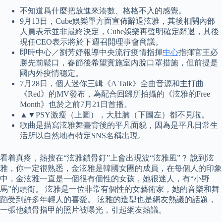
不知道爲什麼把放進來湊數、格格不入的感覺。
9月13日，Cube娛樂單方面宣佈辭退泫雅，其後相關內部
人員表示並非最終決定，Cube娛樂再聲明確定辭退，其後
現任CEO表示將於下週召開理事會商議。
即時中心／劉芳妤報導中央流行疫情指揮
中心
指揮官王必
勝先前鬆口，春節後希望實施室內脫口罩措施，但前提是
國內外疫情穩定。
7月28日，個人迷你三輯《A Talk》全曲音源和主打曲
《Red》的MV發布，為配合回歸所拍攝的《泫雅的Free
Month》也於之前7月21日首播。
▲▼PSY激瘦（上圖），大肚腩（下圖左）都不見啦。
歌曲是描寫泫雅舞臺背後的平凡面貌，因為是平凡日常生
活所以自然地有特定SNS名稱出現。
看着真疼，熱搜在“泫雅鎖骨釘”上會出現波“泫雅風”？ 說到泫
雅，你一定很熟悉，金泫雅是韓國女團的成員，在每個人的印象
中，金泫雅一直是一個很有個性的女孩，她很迷人，有“小野
馬”的頭銜。 泫雅是一位非常有個性的女藝術家，她的音樂和舞
蹈受到許多年輕人的喜愛。 泫雅的造型也是網友熱議的話題，
一張他鎖骨指甲的照片被曝光，引起網友熱議。