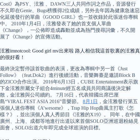
Cool》為PSY、泫雅 、DAWN三人共同作詞之作品，音源發行
不久即在Genie、Bugs榜獲得2位成績，另外去年因為健康急速惡
化延後發行的單曲《GOOD GIRL》也一並收錄於此張迷你專輯
中。 2010年1月4日，泫雅發表了她的首支個人單曲
《Change》，一公佈即造成轟動並成為熱門搜尋詞彙，不久開
展了《Change》的宣傳活動。
泫雅imnotcool: Good girl mv出來啦 路人相信我這首歌裏的泫雅真
的很好看！
最終決定暫停該首歌曲的表演，更改為專輯中另一首《Just
Follow》（feat.Dok2）進行後續活動，音樂舞臺是邀請Block B
的ZICO合作出演。 2016年6月13日，CUBE Entertainment表示旗
下金泫雅所屬女子組合4minute經五名成員共同商議後決定解
散，金泫雅與公司續約。 7月16日，代表韓國出席巴厘
島“VIRAL FEST ASIA 2016”音樂節。
8月1日
，金泫雅發行第五
張個人迷你專輯《A’wesome》，Trap Hip Hop曲風主打歌《怎
樣？》，並出演個人真人秀節目《泫雅的X19》。 同年，在中國
廣州、上海、成都等地進行出道以來首個SOLO亞洲巡迴粉絲見
面會，SOLO出道六年即完成全球巡演的目標。