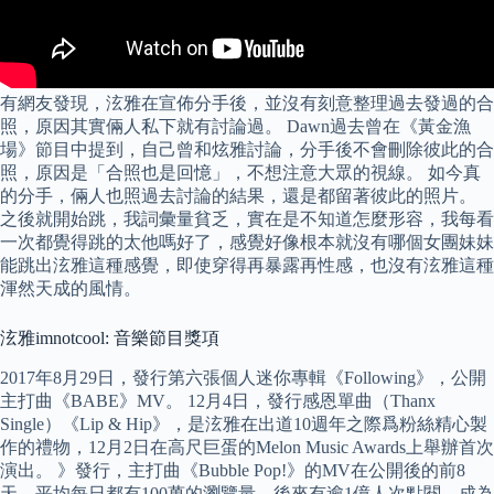
有網友發現，泫雅在宣佈分手後，並沒有刻意整理過去發過的合
照，原因其實倆人私下就有討論過。 Dawn過去曾在《黃金漁
場》節目中提到，自己曾和炫雅討論，分手後不會刪除彼此的合
照，原因是「合照也是回憶」，不想注意大眾的視線。 如今真
的分手，倆人也照過去討論的結果，還是都留著彼此的照片。
之後就開始跳，我詞彙量貧乏，實在是不知道怎麼形容，我每看
一次都覺得跳的太他嗎好了，感覺好像根本就沒有哪個女團妹妹
能跳出泫雅這種感覺，即使穿得再暴露再性感，也沒有泫雅這種
渾然天成的風情。
泫雅imnotcool: 音樂節目獎項
2017年8月29日，發行第六張個人迷你專輯《Following》，公開
主打曲《BABE》MV。 12月4日，發行感恩單曲（Thanx
Single）《Lip & Hip》，是泫雅在出道10週年之際爲粉絲精心製
作的禮物，12月2日在高尺巨蛋的Melon Music Awards上舉辦首次
演出。 》發行，主打曲《Bubble Pop!》的MV在公開後的前8
天，平均每日都有100萬的瀏覽量，後來有逾1億人次點閱，成為