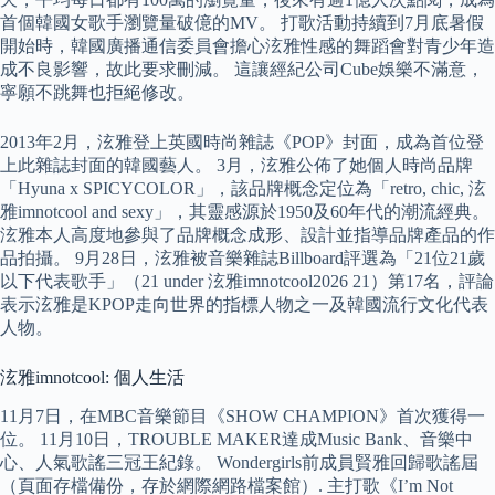
首個韓國女歌手瀏覽量破億的MV。 打歌活動持續到7月底暑假
開始時，韓國廣播通信委員會擔心泫雅性感的舞蹈會對青少年造
成不良影響，故此要求刪減。 這讓經紀公司Cube娛樂不滿意，
寧願不跳舞也拒絕修改。
2013年2月，泫雅登上英國時尚雜誌《POP》封面，成為首位登
上此雜誌封面的韓國藝人。 3月，泫雅公佈了她個人時尚品牌
「Hyuna x SPICYCOLOR」，該品牌概念定位為「retro, chic, 泫
雅imnotcool and sexy」，其靈感源於1950及60年代的潮流經典。
泫雅本人高度地參與了品牌概念成形、設計並指導品牌產品的作
品拍攝。 9月28日，泫雅被音樂雜誌Billboard評選為「21位21歲
以下代表歌手」（21 under 泫雅imnotcool2026 21）第17名，評論
表示泫雅是KPOP走向世界的指標人物之一及韓國流行文化代表
人物。
泫雅imnotcool: 個人生活
11月7日，在MBC音樂節目《SHOW CHAMPION》首次獲得一
位。 11月10日，TROUBLE MAKER達成Music Bank、音樂中
心、人氣歌謠三冠王紀錄。 Wondergirls前成員賢雅回歸歌謠屆
（頁面存檔備份，存於網際網路檔案館）. 主打歌《I’m Not