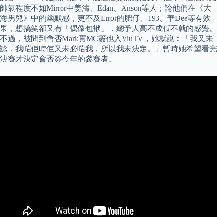
帥氣程度不如Mirror中姜濤、Edan、Anson等人；論他們在《大
海男兒》中的幽默感，更不及Error的肥仔、193、華Dee等有效
果，想搞笑卻又有「偶像包袱」，總予人高不成低不就的感覺。
不過，被問到會否Mark實MC簽他入ViuTV，她就說︰「我又未
諗，我啱佢時佢又未必啱我，所以我未決定。」暫時她希望看完
決賽才決定會否簽今年的參賽者。