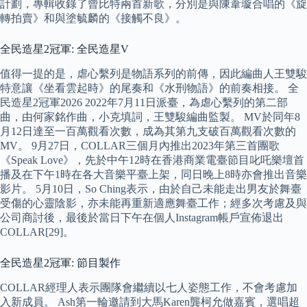
計劃，專輯收錄了曾比特兩首新歌，分別是與陳葦璇合唱的《旋
轉拍賣》和與塗毓麟的《接觸不良》。
全民造星2冠軍: 全民造星V
值得一提的是，虐心繫列是物語系列的前傳，因此編曲人王雙駿
特意讓《坐看雲起時》的尾奏和《水刑物語》的前奏相接。 全
民造星2冠軍2026 2022年7月11日派臺，為虐心繫列的第二部
曲，由何家銘作曲，小克填詞，王雙駿編曲監製。 MV於同年8
月12日達至一百萬觀看次數，成為其第九支破百萬觀看次數的
MV。 9月27日，COLLAR三個月內推出2023年第三首團歌
《Speak Love》，先於中午12時在香港商業電臺節目叱吒樂壇首
播及在下午1時在各大音樂平臺上架，同日晚上8時亦會推出音樂
影片。 5月10日，So Ching表示，由於自己未能走出男友於舞臺
受傷的心靈陰影，亦未能再重新適應舞臺工作；經多次考慮及與
公司商討後，最後於當日下午在個人Instagram帳戶宣佈退出
COLLAR[29]。
全民造星2冠軍: 節目製作
COLLAR經理人表示團隊會繼續以七人姿態工作，不會考慮加
入新成員。 Ash第一輪邀請到大馬Karen龔柯允做嘉賓，選唱超