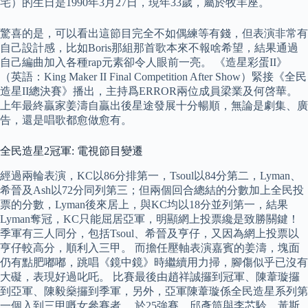
宅）的生日是1990年3月27日，現年33歲，屬於牧羊座。
驚喜的是，可以看出這節目完全不如偶練等有錢，但表演非常有
自己設計感，比如Boris那組那首歌本來不報啥希望，結果通過
自己編曲加入各種rap元素卻令人眼前一亮。 《造星彩蛋II》
（英語：King Maker II Final Competition After Show）緊接《全民
造星II總決賽》播出，主持爲ERROR兩位成員梁業及何啓華。
上年最終贏家姜濤自贏出後星途發展十分暢順，無論是劇集、廣
告，還是唱歌都愈做愈有。
全民造星2冠軍: 電視節目變遷
經過兩輪表演，KC以86分排第一，Tsoul以84分第二，Lyman、
希晉及Ash以72分同列第三；但兩個回合總結的分數加上全民投
票的分數，Lyman後來居上，與KC均以18分並列第一，結果
Lyman奪冠，KC只能屈居亞軍，明顯網上投票纔是致勝關鍵！
季軍有三人同分，包括Tsoul、希晉及亨仔，又因為網上投票以
亨仔較高分，順利入三甲。 而擔任壓軸表演嘉賓的姜濤，塊面
仍有點肥嘟嘟，跳唱《鏡中鏡》時繼續用力掃，腳傷似乎已沒有
大礙，表現好過叱吒。 比賽最後由趙祥誠攞到冠軍、陳葦璇攞
到亞軍、陳毅燊攞到季軍，另外，亞軍陳葦璇係全民造星系列第
一個入到三甲嘅女參賽者。 於25強賽，邱彥筒與李芯駖、黃斯