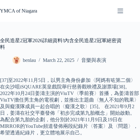
Skip
to
YMCA of Niagara
content
全民造星2冠軍2026詳細資料!內含全民造星2冠軍絕密資
料
benlau
March 22, 2025
音樂與表演
[37]至2022年11月5日，以男主角身份參加〈阿媽有咗第二個〉
在尖沙咀iSQUARE英皇戲院舉行慈善觀映禮及謝票場[38]。
2022年10月24日姜濤主演的ViuTV〈季前賽〉首播，為姜濤首部
ViuTV擔任男主角的電視劇，並推出主題曲〈無人不知的戰果〉
及與癡漢隊成員一起合唱的〈癡漢之歌〉[35]。 在2021年9月2
日，姜濤在社交平臺發佈「初步完成第九胎概念」開始啟動。
為配合第九胎的企劃，他分別於2021年11月9日及19日在
MIRROR的YouTube頻道發佈兩段紀錄片〈答案〉及〈問題〉，
希望透過紀綠片，更立體地展示自己。