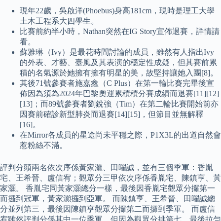
現年22歲，吳啟洋(Phoebus)身高181cm，現時是理工大學
土木工程系大四學生。
比賽前約半小時，Nathan突然在IG Story宣佈退賽，詳情請
看。
蘇雅琳（Ivy）是最花時間討論的成員，雖然有人指出Ivy
的外表、才藝、臺風及其表演的穩定性成疑，但其賽前累
積的名氣源於她擁有擁有明星的美，故堅持讓她入團[8]。
其後71號參賽者施嘉鑫（C Plus）在第一輪比賽完畢後宣
佈因為須為2024年巴黎奧運累積積分賽成績而退賽[11][12]
[13]；而89號參賽者劉銳強（Tim）在第二輪比賽開始前亦
因賽前確診新型肺炎而退賽[14][15]，但節目並無解釋
[16]。
在Mirror各成員的星途尚未平穩之際，P1X3L的出道自然會
惹粉絲不滿。
評判分頭兩名依次序係黃家灝、田曜誠，並有三個季軍：香胤
宅、王希晉、盧信宥；觀眾分三甲依次序係香胤宅、陳鎮亨、黃
家灝。 香胤宅同黃家灝總分一樣，最後因香胤宅觀眾分攞第一
而攞到冠軍，黃家灝攞到亞軍。 而陳鎮亨、王希晉、田曜誠總
分並列第三，最後因陳鎮亨觀眾分攞第二而攞到季軍。 而盧信
宥雖然評判分係其中一位季軍，但因為觀眾分排第七，最後拉勻