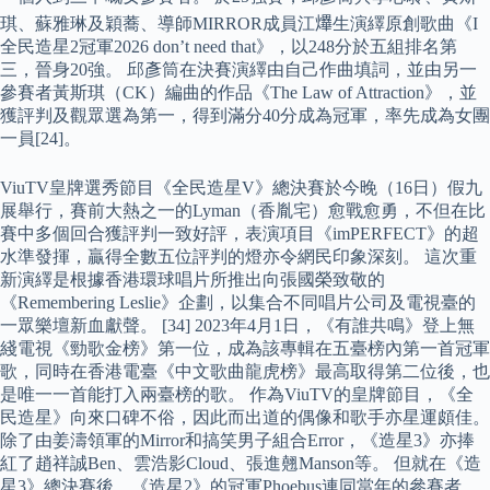
琪、蘇雅琳及穎蕎、導師MIRROR成員江𤒹生演繹原創歌曲《I
全民造星2冠軍2026 don’t need that》，以248分於五組排名第
三，晉身20強。 邱彥筒在決賽演繹由自己作曲填詞，並由另一
參賽者黃斯琪（CK）編曲的作品《The Law of Attraction》，並
獲評判及觀眾選為第一，得到滿分40分成為冠軍，率先成為女團
一員[24]。
ViuTV皇牌選秀節目《全民造星V》總決賽於今晚（16日）假九
展舉行，賽前大熱之一的Lyman（香胤宅）愈戰愈勇，不但在比
賽中多個回合獲評判一致好評，表演項目《imPERFECT》的超
水準發揮，贏得全數五位評判的燈亦令網民印象深刻。 這次重
新演繹是根據香港環球唱片所推出向張國榮致敬的
《Remembering Leslie》企劃，以集合不同唱片公司及電視臺的
一眾樂壇新血獻聲。 [34] 2023年4月1日，《有誰共鳴》登上無
綫電視《勁歌金榜》第一位，成為該專輯在五臺榜內第一首冠軍
歌，同時在香港電臺《中文歌曲龍虎榜》最高取得第二位後，也
是唯一一首能打入兩臺榜的歌。 作為ViuTV的皇牌節目，《全
民造星》向來口碑不俗，因此而出道的偶像和歌手亦星運頗佳。
除了由姜濤領軍的Mirror和搞笑男子組合Error，《造星3》亦捧
紅了趙祥誠Ben、雲浩影Cloud、張進翹Manson等。 但就在《造
星3》總決賽後，《造星2》的冠軍Phoebus連同當年的參賽者