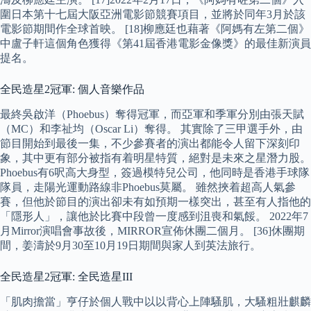
圍日本第十七屆大阪亞洲電影節競賽項目，並將於同年3月於該
電影節期間作全球首映。 [18]柳應廷也藉著《阿媽有左第二個》
中盧子軒這個角色獲得《第41屆香港電影金像獎》的最佳新演員
提名。
全民造星2冠軍: 個人音樂作品
最終吳啟洋（Phoebus）奪得冠軍，而亞軍和季軍分別由張天賦
（MC）和李祉均（Oscar Li）奪得。 其實除了三甲選手外，由
節目開始到最後一集，不少參賽者的演出都能令人留下深刻印
象，其中更有部分被指有着明星特質，絕對是未來之星潛力股。
Phoebus有6呎高大身型，簽過模特兒公司，他同時是香港手球隊
隊員，走陽光運動路線非Phoebus莫屬。 雖然挾着超高人氣參
賽，但他於節目的演出卻未有如預期一樣突出，甚至有人指他的
「隱形人」，讓他於比賽中段曾一度感到沮喪和氣餒。 2022年7
月Mirror演唱會事故後，MIRROR宣佈休團二個月。 [36]休團期
間，姜濤於9月30至10月19日期間與家人到英法旅行。
全民造星2冠軍: 全民造星III
「肌肉擔當」亨仔於個人戰中以以背心上陣騷肌，大騷粗壯麒麟