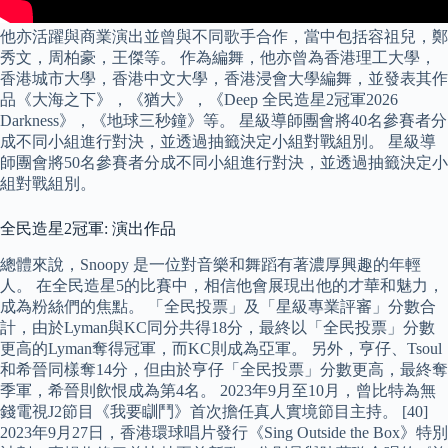
他亦活躍與商業演出並曾與不同歌手合作，當中包括容祖兒，鄭
秀文，周柏豪，王傑等。 作為編舞，他亦曾為香港理工大學，
香港城市大學，香港中文大學，香港浸會大學編舞，並發表其作
品《大海之下》，《猶大》，《Deep 全民造星2冠軍2026
Darkness》，《地球三秒鐘》等。 星級導師團會將40名參賽者分
成不同小組進行對決，並透過抽籤決定小組對戰組別。 星級導
師團會將50名參賽者分成不同小組進行對決，並透過抽籤決定小
組對戰組別。
全民造星2冠軍: 演出作品
總體來說，Snoopy 是一位對音樂和舞蹈有著濃厚興趣的年輕
人。 在全民造星5的比賽中，相信他會展現出他的才華和魅力，
成為粉絲們的焦點。 「全民投票」及「星級專業評審」分數合
計，由於Lyman與KC同分共得18分，最終以「全民投票」分數
更高的Lyman奪得冠軍，而KC則成為亞軍。 另外，亨仔、Tsoul
和希晉同樣奪14分，但由於亨仔「全民投票」分數更高，最終奪
季軍，希晉則飲恨成為第4名。 2023年9月至10月，曾比特為無
錢電視J2節目《我要瞓鬥》首次擔任真人實境節目主持。 [40]
2023年9月27日，香港環球唱片發行《Sing Outside the Box》特別