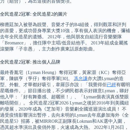
力（組合），為出道後的首個獎項。
全民造星2冠軍: 全民造星2的圖片
柳應廷加入被譽為靚聲、音樂才子的B4組後，得到觀眾和評判
的喜愛，更成功晉身專業大獎10強，享有個人表演的機會，彌補
去年全民造星的遺憾。 2012年，他與朋友自組流行音樂樂隊
「Bromance」，擔任隊中主唱/低音結他手。 2013年組成金屬搖
滾樂隊「子非愚」，主力創作廣東話原創歌曲。
全民造星2冠軍: 推出個人品牌
最終香胤宅（Lyman Heung）奪得冠軍，黃家灝（KC）奪得亞
軍，陳鎮亨（亨仔）奪得季軍[30]。
馮允謙
亦大讚Lyman的造
型、外貌、才華都好吸引，韋羅莎亦說：「我覺得佢
已經
有曬明
星嘅條件。」節目播出後，不少網民都表示好鍾意Lyman，睇好
他入甲：「好有舞臺感、超曬班！」、「Lyman個表演真係雙眼
離唔開佢」。 全民造星2冠軍2026 Lyman之後於2016年到美國紐
約發展，2020年成為《芝加哥》音樂劇全國巡迴演出成員！ 不
過受疫情影響演出暫停，去向未明的Lyman去年底參加海外《全
民造星5》招募，被MIRROR正副隊長Lokman和AK選中入圍，
憑其超水準演出及俊俏外形，火速成為大熱。 2022年1月26日，