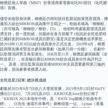
柳應廷個人單曲《MM7》於香港商業電臺叱吒903節目《叱吒樂
壇》首播。
儘管未能晉身決賽，柳應廷仍得到節目監製花姐黃慧君賞識，獲
邀加入組合MIRROR成為隊中主唱之一，粉絲名稱為「柳柳粉」
（亦可稱為「柳柳炒／柳炒」[5]）。 他初時考慮家庭環境及經
濟支持，曾一度拒絕，但最終在各方鼓勵下 (包括於全民造星時
已屬好友的MIRROR成員呂爵安) 還是決定把握機會追求夢想，
於2018年11月3日以組合成員身分正式出道。 2019年4月，柳應
廷與隊友陳卓賢首次參與舞臺劇《如果只得一分鐘》， 在劇中
以歌聲演繹男主角安凌生。 [6]6月至11月，柳應廷參與錄製《全
民造星2》，在首輪比賽以MIRROR組合成員身分作為評判之
一。 及後，節目監製花姐宣佈MIRROR全員需要參與第三輪的
比賽，並由參賽者挑選入組。
全民造星2冠軍: 總決賽成績
劇集於2021年8月7日在八大電視首播，2021年9月13日於ViuTV
播出[21][22]。 7月28日及29日，KKBOX及Joox分別公佈了
「KKBOX 2021本地年中榜」及「JOOX Top聽推介歌曲年中
榜」，《E先生 連環不幸事件》都奪得第一位。 Lyman（香胤