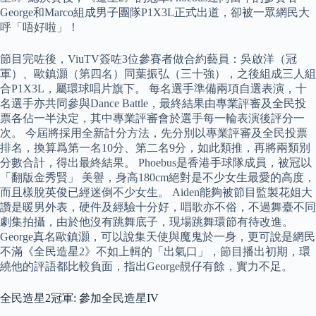
George和Marco組成男子團隊P1X3L正式出道，卻被一眾網民大
呼「唔好啦」！
節目完咗後，ViuTV簽咗3位參賽者做合約藝員：吳啟洋（冠
軍）、歐鎮灝（第四名）同葉振弘（三十強），之後組成三人組
合P1X3L，屬環球唱片旗下。 每名選手準備兩項自選表演，十
名選手亦共同參與Dance Battle，最終結果由專業評審及全民投
票各佔一半決定，其中專業評審會於選手每一輪表演後評分一
次。 今屆將採用全新計分方法，先分別以專業評審及全民投票
排名，換算爲第一名10分、第二名9分，如此類推，再將兩類別
分數合計，得出最終結果。 Phoebus是香港手球隊成員，被冠以
「翻版金秀賢」 美譽，身高180cm絕對是不少女生最愛的高度，
而且樣脫英俊已經迷倒不少女生。 Aiden能夠被節目監製花姐大
讚是暖男外表，硬件及經驗十分好，唱歌亦不俗，不過舞臺不同
劇集拍攝，由於他沒有跳舞底子，現場跳舞環節有待改進。
George真名歐鎮灝，可以說集天使與魔鬼於一身，更可說是網民
不滿《全民造星2》不如上輯的「出氣口」，節目播出初期，環
繞他的評語都比較負面，指出George靚仔有餘，實力不足。
全民造星2冠軍: 參加全民造星IV