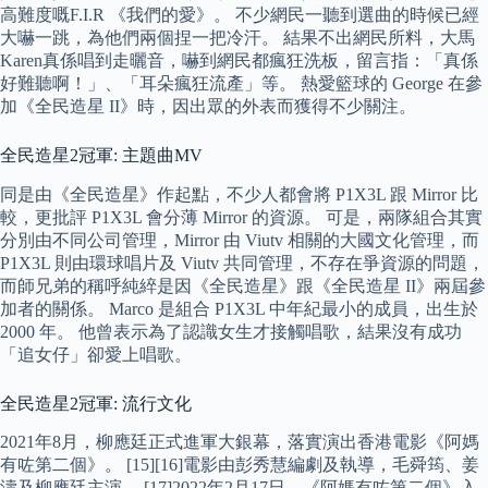
高難度嘅F.I.R 《我們的愛》。 不少網民一聽到選曲的時候已經
大嚇一跳，為他們兩個捏一把冷汗。 結果不出網民所料，大馬
Karen真係唱到走曬音，嚇到網民都瘋狂洗板，留言指：「真係
好難聽啊！」、「耳朵瘋狂流產」等。 熱愛籃球的 George 在參
加《全民造星 II》時，因出眾的外表而獲得不少關注。
全民造星2冠軍: 主題曲MV
同是由《全民造星》作起點，不少人都會將 P1X3L 跟 Mirror 比
較，更批評 P1X3L 會分薄 Mirror 的資源。 可是，兩隊組合其實
分別由不同公司管理，Mirror 由 Viutv 相關的大國文化管理，而
P1X3L 則由環球唱片及 Viutv 共同管理，不存在爭資源的問題，
而師兄弟的稱呼純綷是因《全民造星》跟《全民造星 II》兩屆參
加者的關係。 Marco 是組合 P1X3L 中年紀最小的成員，出生於
2000 年。 他曾表示為了認識女生才接觸唱歌，結果沒有成功
「追女仔」卻愛上唱歌。
全民造星2冠軍: 流行文化
2021年8月，柳應廷正式進軍大銀幕，落實演出香港電影《阿媽
有咗第二個》。 [15][16]電影由彭秀慧編劇及執導，毛舜筠、姜
濤及柳應廷主演。 [17]2022年2月17日，《阿媽有咗第二個》入