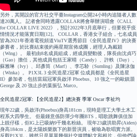
另外，其開設的官方社交平臺Instagram公開24小時內追隨者人數
達20萬人。 記者會同時透露COLLAR將會舉辦演唱會《CALL
for COLLAR LIVE 2022》，預計2022年3月底舉行，但要視乎疫
情情況才能落實日期[12]。 COLLAR，香港女子組合，七名成員
皆為2021年香港電視頻道ViuTV選秀節目《全民造星IV》的決賽
參賽者，於比賽結束後約兩星期宣佈成團，經理人為戴穎
（Wing）。 最初由8名成員組成，經成員變動後，隊長由沈貞巧
（Gao）擔任，其他成員包括王家晴（Candy）、許軼（Day）、
蘇雅琳（Ivy）、邱彥筒（Marf）、李芯駖（Sumling）及陳泳伽
（Winka）。 P1X3L 3 全民造星2冠軍 位成員都是《全民造星
II》參加者，包括當屆冠軍吳啟洋 Phoebus、10 強之一的歐鎮灝
George 及 20 強止步的葉振弘 Marco。
全民造星2冠軍: 【全民造星2】總決賽 季軍 Oscar 李祉均
現年22歲，吳啟洋(Phoebus)身高181cm，現時是理工大學土木工
程系大四學生。 佢最鍾意係防彈少年團BTS，唱歌跳舞俱佳加
上靚仔樣，佢IG上已吸納9千幾名粉絲。 現年23歲洪助昇(Aiden)
身高184cm，是太陽娛樂旗下的新晉演員，被喻為歌唱實力派。
反觀P1X3L，雖然只是單單幾個社交媒體帖文和相片，但他們論