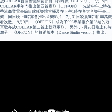
放COLLAR首個團體綜藝節目《我哋係COLLAR》。 7月15日，
COLLAR半年內推出第四首團歌《OFF/ON》，先於中午12時在
香港商業電臺節目叱吒樂壇首播及在下午1時在各大音樂平臺上
架，同日晚上8時亦會推出音樂影片，7月31日凌晨5時達100萬觀
看次數。 9月3日，《OFF/ON》成為了903專業推介第36週的冠
軍歌亦成COLLAR第二首上榜冠軍歌。 另外，7月20日晚上10時
30分，《OFF/ON》的舞蹈版本（Dance Studio version）推出。