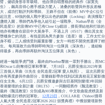
臂，健碩身形非常吸晴。 他自彈自唱曹格的經典作《寂寞先
生》，飆高音得心應手感染力驚人，滄桑的歌聲與外形反差極
大，成功打動評判和導師。 王鋒不但在《前傳》MV中企C位引
起注意，60強的個人戰中更以出色的鎖舞（Locking）表演獲取7
盞燈入圍，導師們為爭他入組引起一場戰爭。 Nathan早在《全
民造星5》的宣傳MV中已有Close Up鏡頭，擅長彈結他和打鼓的
他亦有機會在節目中大展身手。 不過上月（05/17）傳出其女友
墮樓身亡的消息，有指是因為男方參加《造星》後，工作太忙分
身不暇，二人感情受到嚴重影響，女方一時想不開突然選擇了輕
生。 每局落敗方由導師即時淘汰一位隊員（深灰色），邊組輸
得最多，再由導師再額外淘汰五位隊員（灰色）。
經過一輪龍爭虎鬥後，最終由Phoebus撃敗一眾對手勝出，而MC
和Oscar Li則奪得亞軍和季軍。 7月18日，呂爵安推出2023年第
三首個人單曲《E先生 全民造星2冠軍 愛人執照》。 這次呂爵安
亦有再度參與作曲部分，音樂錄影帶亦找到試當真校花王紫影擔
任女主角。 6月22日，呂爵安獲邀參與古巨基闊別樂壇3年回歸
香港樂壇的全新計畫《IRLTS》，一同翻唱舊作《飄流教室》。
最終《飄流教室》分別成為903專業推介、中文歌曲龍虎榜及新
城勁爆流行榜的冠軍歌。
12月23日
，COLLAR在《Yahoo!搜尋
人氣大獎 全民造星2冠軍2026 2022 頒獎典禮》中獲頒樂壇新勢