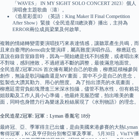
「WAVES」 IN MY SIGHT SOLO CONCERT 2023〉個人
演唱會主題歌曲〈濤〉。
《造星彩蛋II》（英語：King Maker II Final Competition
After Show）緊接《全民造星II總決賽》播出，主持為
ERROR兩位成員梁業及何啟華。
複雜的情緒轉變需要演唱技巧來表達情感，讓聽眾產生共鳴，而
且來自臺灣的demo由女聲演繹，屬高難度演唱作品。 柳應廷也
直說在錄音室錄音時，因為一開始總是找不到感覺，或者唱出來
不對味，感到挫敗，不過經過不斷的調整，最後滿意地面世。
全民造星2冠軍2026 首次擁有屬於自己的歌曲，柳應廷積極參與
創作，無論是歌詞編曲還是MV畫面，當中不少是自己的意念，
監製也大讚其勤力、用心的態度。 為了拍出漂亮的水底畫面，
柳應廷需背負鉛塊潛進三米深水拍攝，儘管不熟水性，但有賴花
姐鼓勵及工作人員小心準備，他最終克服恐懼，拍出唯美的畫
面，同時也身體力行為樂迷及粉絲展現了《水刑物語》的理念。
全民造星2冠軍: 冠軍：Lyman 香胤宅 18分
最終冠、亞、季軍得主已出爐，是由美國來港參賽的大熱Lyman
奪得冠軍，KC及亨仔則分別奪亞軍及季軍。 5月30日，ViuTV播