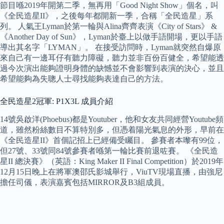
節目喺2019年開第二季，無再用「Good Night Show」個名，叫
《全民造星II》，之後每年都開新一季，合稱「全民造星」系
列。 人氣王Lyman於第一輪與Alina齊齊表演《City of Stars》 &
《Another Day of Sun》，Lyman於臺上以做手語開場，更以手語
導出其名字「LYMAN」。 在接受訪問時，Lyman就突然自爆原
來自己有一邊耳仔有聽力障礙，聽力並非百份百健全，希望能透
過今次演出能夠證明身體的缺憾並不會影響到表演的決心，並且
希望能夠為失聰人士尋找能夠表達自己的方法。
全民造星2冠軍: P1X3L 成員介紹
14號吳啟洋(Phoebus)都是Youtuber，他和女友共同經營Youtube頻
道，雖然粉絲數目不算特別多，但憑着陽光氣息的外形，早前在
《全民造星II》首個記招上已經備受矚目。 參賽者本嚟有99位，
但27號、33號同84號參賽者喺第一輪比賽前退咗賽。 《全民造
星II 總決賽》（英語：King Maker II Final Competition）於2019年
12月15日晚上在將軍澳邵氏影城舉行，ViuTV現場直播，由強尼
擔任司儀，表演嘉賓包括MIRROR及B3組成員。