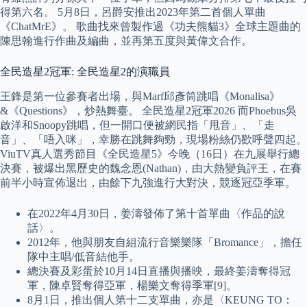
得第六名。 5月8日，呂爵安推出2023年第二首個人單曲
《ChatMrE》。 歌曲找來曾製作過《功夫熊貓3》全球主題曲的
陳思翰進行作曲及編曲，並再第五度與黃偉文合作。
全民造星2冠軍: 全民造星2的演職員
王鋒是第一位參賽者出場，與Marf邱彥筒跳唱《Monalisa》
&《Questions》，炒熱舞臺。 全民造星2冠軍2026 而Phoebus吳
啟洋和Snoopy跳唱，但一開口便被網民指「甩音」、「走
音」、「唔入咪」，幸勝在跳舞夠勁，現場粉絲仍歡呼聲四起。
ViuTV真人選秀節目《全民造星5》今晚（16日）在九展舉行總
決賽，被爆出黑歷史的魏念恩(Nathan)，由大熱變負評王，在賽
前半小時宣佈退出，由餘下九強進行大對決，競逐冠亞季軍。
在2022年4月30日，姜濤發佈了第十首單曲〈作品的說
話〉。
2012年，他與朋友自組流行音樂樂隊「Bromance」，擔任
隊中主唱/低音結他手。
總決賽及彩蛋於10月14日直播與播映，最終姜濤奪得冠
軍，陳卓賢奪得亞軍，楊樂文奪得季軍[9]。
8月1日，推出個人第十二支單曲，亦是〈KEUNG TO：