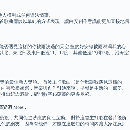
他人權利或任何違法情事。
為這首歌曲應該以單純的方式表現，讓白安創作意識能更加直接地傳
的我 能否遇見這樣的你被雨洗過的天空 藍的好安靜被雨淋濕我的心
北、東北部及東部低溫11、12度，其他低溫13到15度，沿海空
曲獎的最佳新人獎項。 首波主打歌曲〈是什麼讓我遇見這樣的
一向喜歡塗塗寫，音樂與創作對她來說，早就是生活的一部份。
年推出紀念酒款，揭開數字16蘊藏的更多奧祕。
粱酒 More…
態度，共同促進沙龍的良性互動。 對於這首主打歌在發片後所
世代的網友，因為有他們，才能在這麼短的時間內讓大家注意到