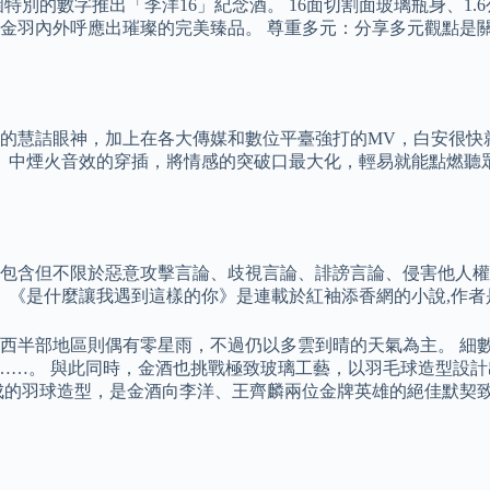
個特別的數字推出「李洋16」紀念酒。 16面切割面玻璃瓶身、1
與金羽內外呼應出璀璨的完美臻品。 尊重多元：分享多元觀點是
的慧詰眼神，加上在各大傳媒和數位平臺強打的MV，白安很快
你》中煙火音效的穿插，將情感的突破口最大化，輕易就能點燃聽
包含但不限於惡意攻擊言論、歧視言論、誹謗言論、侵害他人權利
。 《是什麼讓我遇到這樣的你》是連載於紅袖添香網的小說,作
半部地區則偶有零星雨，不過仍以多雲到晴的天氣為主。 細數Yo
…。 與此同時，金酒也挑戰極致玻璃工藝，以羽毛球造型設計出相
羽毛組成的羽球造型，是金酒向李洋、王齊麟兩位金牌英雄的絕佳默