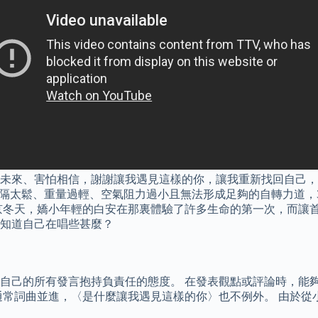
未來、害怕相信，謝謝讓我遇見這樣的你，讓我重新找回自己，不
8根羽毛間隔太鬆、重量過輕、空氣阻力過小且無法形成足夠的自轉力
北京冬天，嬌小年輕的白安在那裏體驗了許多生命的第一次，而讓
知道自己在唱些甚麼？
對自己的所有發言抱持負責任的態度。 在發表觀點或評論時，能
通常詞曲並進，〈是什麼讓我遇見這樣的你〉也不例外。 由於從