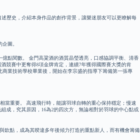
。
口述歷史，介紹本身作品的創作背景，讓樂迷朋友可以更瞭解每
的企圖。
一億點閱數。 金門高粱酒的酒質晶瑩透亮，口感協調平衡、清香
山烈酒競賽中更奪得8項金牌肯定，連續7年獲得國際賽大獎的肯
臺北商業技術學校畢業後，開始在李宗盛的指導下籌備第一張專
相當重要。 高速飛行時，能讓羽球自轉的重心保持穩定；慢速
組成，究其原因，16為2的四次方，無論相對於羽球的中心點或
青睞與欽點，成為其暌違多年後傾力打造的重點新人，而有機會籌備