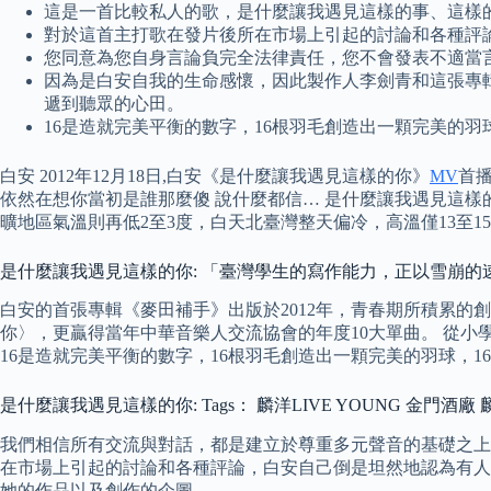
這是一首比較私人的歌，是什麼讓我遇見這樣的事、這樣
對於這首主打歌在發片後所在市場上引起的討論和各種評
您同意為您自身言論負完全法律責任，您不會發表不適當
因為是白安自我的生命感懷，因此製作人李劍青和這張專輯
遞到聽眾的心田。
16是造就完美平衡的數字，16根羽毛創造出一顆完美的羽
白安 2012年12月18日,白安《是什麼讓我遇見這樣的你》
MV
首播
依然在想你當初是誰那麼傻 說什麼都信… 是什麼讓我遇見這樣的
曠地區氣溫則再低2至3度，白天北臺灣整天偏冷，高溫僅13至15
是什麼讓我遇見這樣的你: 「臺灣學生的寫作能力，正以雪崩
白安的首張專輯《麥田補手》出版於2012年，青春期所積累
你〉，更贏得當年中華音樂人交流協會的年度10大單曲。 從
16是造就完美平衡的數字，16根羽毛創造出一顆完美的羽球，
是什麼讓我遇見這樣的你: Tags： 麟洋LIVE YOUNG 金門酒
我們相信所有交流與對話，都是建立於尊重多元聲音的基礎之上
在市場上引起的討論和各種評論，白安自己倒是坦然地認為有人
她的作品以及創作的企圖。