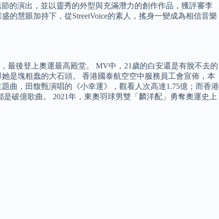
簡單生活節的演出，並以靈秀的外型與充滿潛力的創作作品，獲評審李
眼加持下，從StreetVoice的素人，搖身一變成為相信音樂
將，最後登上奧運最高殿堂。 MV中，21歲的白安還是有脫不去的
她是塊粗蠢的大石頭。 香港國泰航空空中服務員工會宣佈，本
題曲，田馥甄演唱的《小幸運》，觀看人次高達1.75億；而香港
都是破億歌曲。 2021年，東奧羽球男雙「麟洋配」勇奪奧運史上