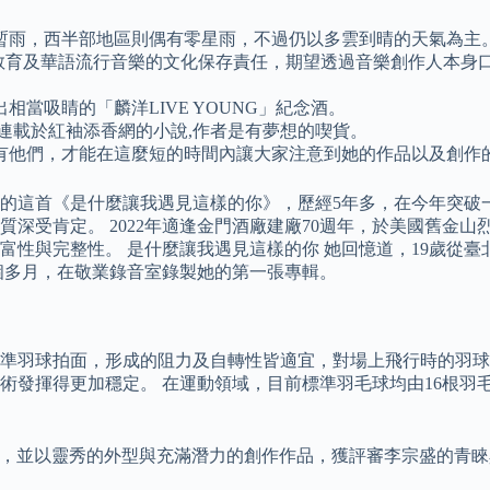
暫雨，西半部地區則偶有零星雨，不過仍以多雲到晴的天氣為主
權教育及華語流行音樂的文化保存責任，期望透過音樂創作人本身
當吸睛的「麟洋LIVE YOUNG」紀念酒。
連載於紅袖添香網的小說,作者是有夢想的喫貨。
有他們，才能在這麼短的時間內讓大家注意到她的作品以及創作
出的這首《是什麼讓我遇見這樣的你》，歷經5年多，在今年突破
質深受肯定。 2022年適逢金門酒廠建廠70週年，於美國舊金
富性與完整性。 是什麼讓我遇見這樣的你 她回憶道，19歲從
個多月，在敬業錄音室錄製她的第一張專輯。
標準羽球拍面，形成的阻力及自轉性皆適宜，對場上飛行時的羽球
發揮得更加穩定。 在運動領域，目前標準羽毛球均由16根羽毛
的演出，並以靈秀的外型與充滿潛力的創作作品，獲評審李宗盛的