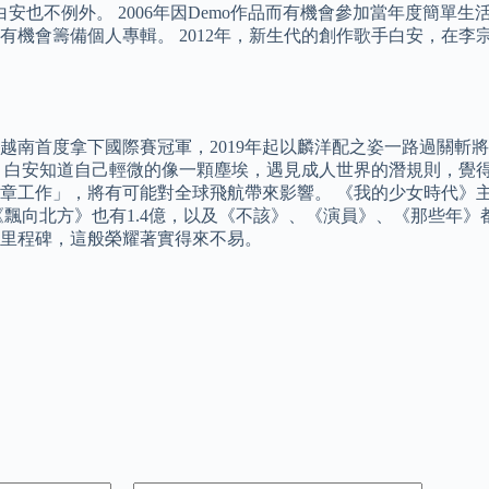
平臺，白安也不例外。 2006年因Demo作品而有機會參加當年度
籌備個人專輯。 2012年，新生代的創作歌手白安，在李宗盛的慧
在越南首度拿下國際賽冠軍，2019年起以麟洋配之姿一路過關斬
，白安知道自己輕微的像一顆塵埃，遇見成人世界的潛規則，覺得
章工作」，將有可能對全球飛航帶來影響。 《我的少女時代》主
《飄向北方》也有1.4億，以及《不該》、《演員》、《那些年》
里程碑，這般榮耀著實得來不易。