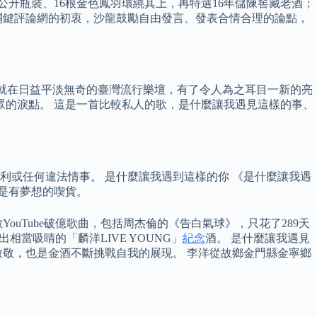
.6公升瓶裝、16根金色鳳羽環繞其上，再特選16年儲陳窖藏老酒；
關鍵評論網的初衷，沙龍鼓勵自由發言、發表合情合理的論點，
就在日益平淡無奇的臺灣流行樂壇，有了令人為之耳目一新的亮
眾的淚點。 這是一首比較私人的歌，是什麼讓我遇見這樣的事、
或任何違法情事。 是什麼讓我遇到這樣的你 《是什麼讓我遇
者是有夢想的喫貨。
uTube破億歌曲，包括周杰倫的《告白氣球》，只花了289天
當吸睛的「麟洋LIVE YOUNG」
紀念
酒。 是什麼讓我遇見
契致敬，也是金酒不斷挑戰自我的展現。 李洋從故鄉金門縣金寧鄉