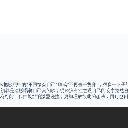
K把歌詞中的“不再懷疑自己”聽成“不再畫一隻雞”，很多一下
作之初就是這樣唱著自己寫的歌，從來沒有注意過自己的咬字竟然
為可能，藉由觀點的激盪碰撞，更加理解彼此的想法，同時也創