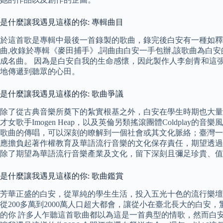
是什麼讓我遇見這樣的你: 專輯曲目
於這首歌是專輯中最後一首錄製的歌曲，錄完後白安有一種如釋
曲,收錄於專輯《麥田捕手》,詞曲由白安一手包辦,該歌曲為白
成名曲。 因為是白安自我的生命感懷，因此製作人李劍青和這張
地傳遞到聽眾的心田。
是什麼讓我遇見這樣的你: 歌曲爭議
除了從古典音樂所奠下的紮實根基之外，白安在學生時期也大量汲
才女歌手Imogen Heap，以及英倫另類搖滾團體Coldp
歌曲的傳唱，可以深刻的瞭解到一個社會或其文化脈絡；臺灣一直
應擔負起著作權教育及華語流行音樂的文化保存責任，期望透
除了期望為華語流行音樂產業及文化，留下深刻且彌足珍貴、值
是什麼讓我遇見這樣的你: 歌曲鑑賞
芳華正盛的白安，從單純的學生生活，投入五光十色的流行樂壇
從200多萬到2000萬人口超大都會，讓從小在臺北長大的白
的你 許多人乍聽這首歌曲都以為這是一首典型的情歌，然而白