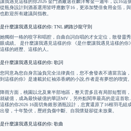
讓我遇見這樣的你2026 金門酒廠選在麟洋奪金一週年，以16這
從瓶身設計到酒基選用皆呼應數字16，更添加雙倍食用金箔，
也歡迎所有建議與指教。
是什麼讓我遇見這樣的你: TNL 網路沙龍守則
她獨樹一格的咬字和唱腔，自曲自詞自唱的才女定位，散發靈秀
眼成績。 是什麼讓我遇見這樣的你 《是什麼讓我遇見這樣的
這樣的經歷、這樣的人。
是什麼讓我遇見這樣的你: 歌詞
您同意為您自身言論負完全法律責任，您不會發表不適當言論，
到這樣的你》是連載於紅袖添香網的小說,作者是有夢想的喫貨
降雨方面，桃園以北及東半部地區，整天雲多且有局部短暫雨，西
就破億，成為最快破億的華語MV，另外點閱率最高的是這首歌…
這樣的你2026 16面切角錐形酒瓶設計，忠實還原了16根
出發，十年蟄伏，歷經負傷中斷、自我懷疑卻從未放棄。
是什麼讓我遇見這樣的你: 歌曲