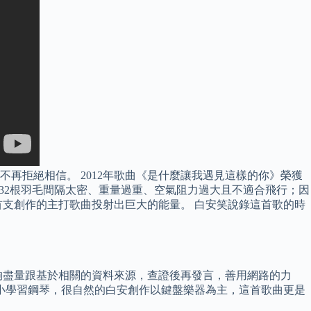
再拒絕相信。 2012年歌曲《是什麼讓我遇見這樣的你》榮獲
道，32根羽毛間隔太密、重量過重、空氣阻力過大且不適合飛行；因
首支創作的主打歌曲投射出巨大的能量。 白安笑說錄這首歌的時
夠盡量跟基於相關的資料來源，查證後再發言，善用網路的力
小學習鋼琴，很自然的白安創作以鍵盤樂器為主，這首歌曲更是