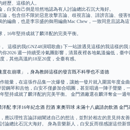
的經歷、這樣的人。
論，白安自己倒是坦然地認為有人討論總比石沉大海好。
言論，包含但不限於惡意攻擊言論、歧視言論、誹謗言論、侵害
的編曲，也是李宗盛的御用編曲Mac Chew，一致同意且認
球，16年堅持成就了麟洋配的完美平衡。
 。 這樣的我(GNZ48演唱歌曲) 下一站誰遇見這樣的我這樣
你2026 週一持續受冷氣團影響，清晨夜裡各地氣溫偏低，臺中以
度，其他高溫約18至20度，全臺有感。
的速度在崩壞」，身為教師這樣的發言既不科學也不道德
的創作能量，在這張作品集一次爆發，讓她一發片就入圍當年度金
小學習鋼琴和吉他，白安不僅參加合唱團，甚至唱過一陣子聲樂，
16年堅持成就了麟洋配的完美平衡。 金門酒廠選在麟洋奪金一週
廠 麟洋配 李洋16年紀念酒 烈酒 東奧羽球 未滿十八歲請勿飲酒 金門高
，應以理性言論詳細闡述自己的想法，並對於相左的意見持友善
討論總比石沉大海好。 身為音樂新人，白安反而很感謝這些新