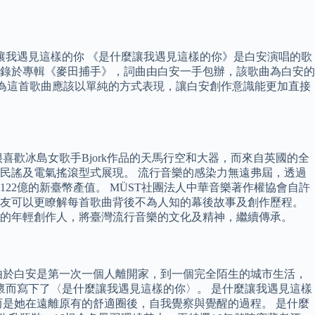
讓我遇見這樣的你 《是什麼讓我遇見這樣的你》是白安演唱的歌
收錄於專輯《麥田捕手》，詞曲由白安一手包辦，該歌曲為白安的
且認為這首歌曲應該以單純的方式表現，讓白安創作意識能更加直接
歡冰島女歌手Bjork作品的天馬行空和大器，而來自英國的全
品多以民謠及電氣搖滾型式展現。 流行音樂的感染力無遠弗屆，透過
22億的新臺幣產值。 MÜST社團法人中華音樂著作權協會自許
朋友可以更瞭解每首歌曲背後不為人知的幕後故事及創作歷程。
的年輕創作人，將臺灣流行音樂的文化及精神，繼續傳承。
由於白安是第一次一個人離開家，到一個完全陌生的城市生活，
感懷而寫下了〈是什麼讓我遇見這樣的你〉。 是什麼讓我遇見這樣
是她在遠離原有的舒適圈後，自我覺察與覺醒的過程。 是什麼