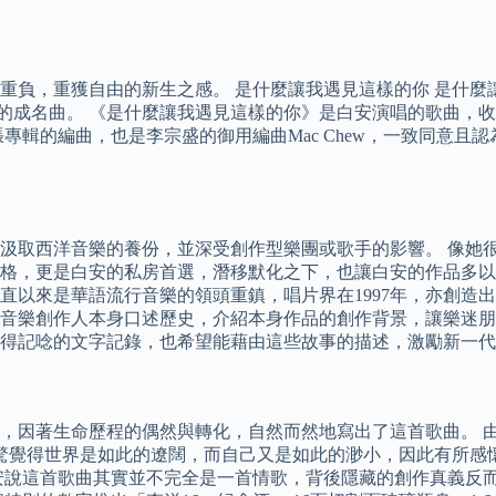
重負，重獲自由的新生之感。 是什麼讓我遇見這樣的你 是什麼
安的成名曲。 《是什麼讓我遇見這樣的你》是白安演唱的歌曲，
專輯的編曲，也是李宗盛的御用編曲Mac Chew，一致同意
取西洋音樂的養份，並深受創作型樂團或歌手的影響。 像她很喜
lay的音樂風格，更是白安的私房首選，潛移默化之下，也讓白安的作
以來是華語流行音樂的領頭重鎮，唱片界在1997年，亦創造出1
過音樂創作人本身口述歷史，介紹本身作品的創作背景，讓樂迷
得記唸的文字記錄，也希望能藉由這些故事的描述，激勵新一代
，因著生命歷程的偶然與轉化，自然而然地寫出了這首歌曲。 
安，驚覺得世界是如此的遼闊，而自己又是如此的渺小，因此有所
安說這首歌曲其實並不完全是一首情歌，背後隱藏的創作真義反而