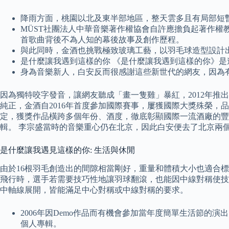
降雨方面，桃園以北及東半部地區，整天雲多且有局部短
MÜST社團法人中華音樂著作權協會自許應擔負起著作
首歌曲背後不為人知的幕後故事及創作歷程。
與此同時，金酒也挑戰極致玻璃工藝，以羽毛球造型設計出相
是什麼讓我遇到這樣的你 《是什麼讓我遇到這樣的你》是
身為音樂新人，白安反而很感謝這些新世代的網友，因為
因為獨特咬字發音，讓網友聽成「畫一隻雞」暴紅，2012年推
純正，金酒自2016年首度參加國際賽事，屢獲國際大獎殊榮，品
定，獲獎作品橫跨多個年份、酒度，徹底彰顯國際一流酒廠的豐
輯。 李宗盛當時的音樂重心仍在北京，因此白安便去了北京兩
是什麼讓我遇見這樣的你: 生活與休閒
由於16根羽毛創造出的間隙相當剛好，重量和體積大小也適合
飛行時，選手若需要技巧性地讓羽球翻滾，也能因中線對稱使技術
中軸線展開，皆能滿足中心對稱或中線對稱的要求。
2006年因Demo作品而有機會參加當年度簡單生活節
個人專輯。