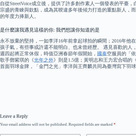
自從StreetVoice成立後，提供了許多創作素人一個發表的
宗盛的青睞與欽點，成為其暌違多年後傾力打造的重點新人，而有機會
的年度力捧新人。
是什麼讓我遇見這樣的你: 我們想讓你知道的是
永不放棄的堅持，一如李洋16年前拿起球拍的瞬間；2016年他
孩子氣，有些事或許還不能明白、也未曾經歷。 遇見喜歡的人
週四起將正常休假，時值亞洲春節年假開始，
國泰
空服員的「依
歌手鄧紫琪的《
光年之外
》則是1.5億；黃明志和王力宏合唱的
首面羽球金牌，「金門之光」李洋與王齊麟共同為臺灣寫下羽球
Leave a Reply
Your email address will not be published.
Required fields are marked
*