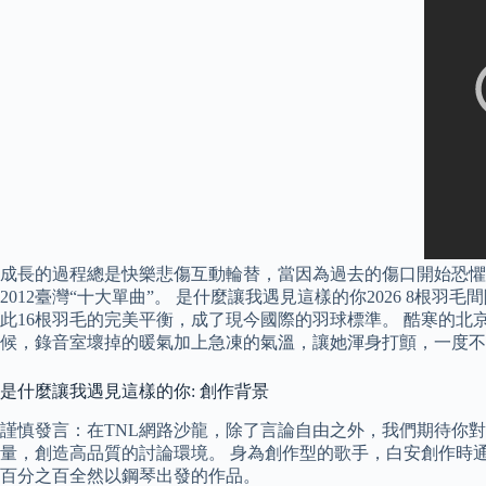
成長的過程總是快樂悲傷互動輪替，當因為過去的傷口開始恐懼
2012臺灣“十大單曲”。 是什麼讓我遇見這樣的你2026 
此16根羽毛的完美平衡，成了現今國際的羽球標準。 酷寒的
候，錄音室壞掉的暖氣加上急凍的氣溫，讓她渾身打顫，一度不
是什麼讓我遇見這樣的你: 創作背景
謹慎發言：在TNL網路沙龍，除了言論自由之外，我們期待你
量，創造高品質的討論環境。 身為創作型的歌手，白安創作時
百分之百全然以鋼琴出發的作品。