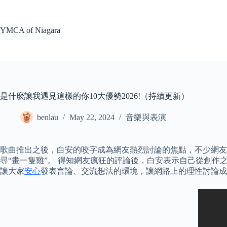
Skip
to
content
YMCA of Niagara
是什麼讓我遇見這樣的你10大優勢2026!（持續更新）
benlau
May 22, 2024
音樂與表演
歌曲推出之後，白安的咬字成為網友熱烈討論的焦點，不少網友
尋“畫一隻雞”。 得知網友瘋狂的評論後，白安表示自己從創
讓大家
安心
發表言論、交流想法的環境，讓網路上的理性討論成