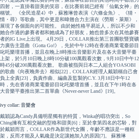
四射，一直掛着甜美的笑容，在比賽前就已經有「仙氣女神」的
稱號。 《全民造星4》中，蘇雅琳曾表演《六條金魚》、《猜・
情・尋》等歌曲，其中更是和暐翹合力主演在《勞斯・萊斯》，
展現了各個面向的可能性。 由於她性格平易近人，所以不少和
她合作過的參賽者都和她成為了好朋友，她也曾多次在其他參賽
者的IG Live上出現。 4月29日，COLLAR推出第三首團歌暨寶礦
力廣告主題曲《Gotta Go!》，先於中午12時在香港商業電臺節目
叱吒樂壇首播，並且在晚上8時推出音樂影片及在各大音樂平臺
上架，於5月10日晚上8時10分破100萬觀看次數，9月10日中午12
時45分破200萬觀看次數。 歌曲被指與日本二人組合YOASOBI
的歌曲《向夜晚奔去》相似[22]，COLLAR經理人戴穎稱自己會
負上全責[23]，負責作曲、編曲及監製的C.Y. 3月18日中午12
時，先在香港商業電臺節目叱吒樂壇首播，並且在下午1時在各
大音樂平臺推出第二首單曲《Never-never Land》[19]。
ivy collar: 音樂會
戴穎認為Candy具備明星獨有的特質，Winka的唱功突出，So
Ching擁有互相交融的型格和甜美[6]；至於拿第四名的芯駖，對
於戴穎而言，COLLAR作為新世代女團，年齡不應該是一種框
架，反而才能及人氣纔是決定讓她加入的原因[7]。 蘇雅琳