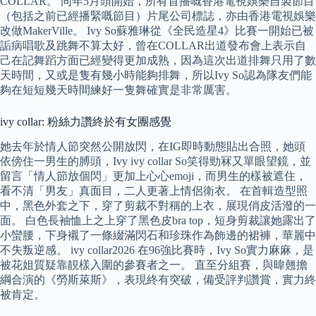
COLLAR。 同年5月頭開始，所有首播嘅香港電視娛樂自製節目
（包括之前已經播緊嘅節目）片尾公司標誌，亦由香港電視娛樂
改做MakerVille。 Ivy So蘇雅琳從《全民造星4》比賽一開始已被
詬病唱歌及跳舞不算太好，曾在COLLAR出道發布會上表示自
己在記舞蹈方面已經變得更加成熟，因為這次出道排舞只用了數
天時間，又或是隻有幾小時能夠排舞，所以Ivy So認為隊友們能
夠在短短幾天時間練好一隻舞確實是非常厲害。
ivy collar: 粉絲力讚終於有女團感覺
她去年於情人節突然公開放閃，在IG即時動態貼出合照，她頭
依傍住一男生的膊頭，Ivy ivy collar So笑得勁冧又單眼望鏡，並
留言「情人節放個閃」更加上心心emoji，而男生的樣被遮住，
看不清「男友」真面目，二人更著上情侶衛衣。 在首輯造型照
中，黑色外套之下，穿了剪裁不對稱的上衣，展現俏皮活潑的一
面。 白色長袖恤上之上穿了黑色皮bra top，短身剪裁讓她露出了
小蠻腰，下身襯了一條綴滿閃石和珍珠作為飾邊的裙褲，華麗中
不失叛逆感。 ivy collar2026 在96強比賽時，Ivy So實力麻麻，是
被花姐質疑靠靚樣入圍的參賽者之一。 直至分組賽，與暐翹擔
綱合演的《勞斯萊斯》，表現終有突破，備受評判讚賞，實力終
被肯定。