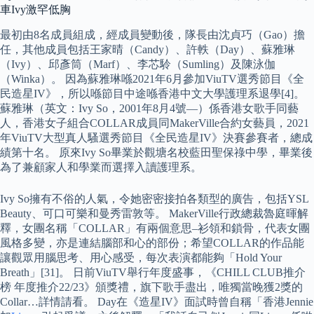
車Ivy激罕低胸
最初由8名成員組成，經成員變動後，隊長由沈貞巧（Gao）擔
任，其他成員包括王家晴（Candy）、許軼（Day）、蘇雅琳
（Ivy）、邱彥筒（Marf）、李芯駖（Sumling）及陳泳伽
（Winka）。 因為蘇雅琳喺2021年6月參加ViuTV選秀節目《全
民造星IV》，所以喺節目中途喺香港中文大學護理系退學[4]。
蘇雅琳（英文：Ivy So，2001年8月4號—）係香港女歌手同藝
人，香港女子組合COLLAR成員同MakerVille合約女藝員，2021
年ViuTV大型真人騷選秀節目《全民造星IV》決賽參賽者，總成
績第十名。 原來Ivy So畢業於觀塘名校藍田聖保祿中學，畢業後
為了兼顧家人和學業而選擇入讀護理系。
Ivy So擁有不俗的人氣，令她密密接拍各類型的廣告，包括YSL
Beauty、可口可樂和曼秀雷敦等。 MakerVille行政總裁魯庭暉解
釋，女團名稱「COLLAR」有兩個意思–衫領和鎖骨，代表女團
風格多變，亦是連結腦部和心的部份；希望COLLAR的作品能
讓觀眾用腦思考、用心感受，每次表演都能夠「Hold Your
Breath」[31]。 日前ViuTV舉行年度盛事，《CHILL CLUB推介
榜 年度推介22/23》頒獎禮，旗下歌手盡出，唯獨當晚獲2獎的
Collar…詳情請看。 Day在《造星IV》面試時曾自稱「香港Jennie