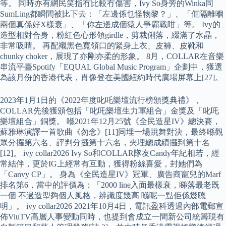
等。 同時亦有網民笑指冇比較冇傷害，Ivy So身旁的Winka同
SumLing都瞬間被比下去：「左邊係乜怪物黎？」、「佢隔離嗰
兩個真係好X樣衰」、「你左邊成個猿人爭霸戰咁」等。 Ivy的
造型相對合身，粉紅色心形領girdle，剪裁俐落，綴滿了水晶，
非常吸睛。 再配襯黑色寬領口的緊身上衣、皮褲、皮靴和
chunky choker，展現了亦剛亦柔的形象。 8月，COLLAR在音樂
串流平臺Spotify「EQUAL Global Music Program」企劃中，獲選
為該月份的香港代表，肖像登在美國紐約時代廣場屏幕上[27]。
2023年1月1日的《2022年度叱吒樂壇流行榜頒獎典禮》，
COLLAR先後獲頒包括「叱吒樂壇生力軍組合」金獎及「叱吒
樂壇組合」銅獎。 喺2021年12月25號《全民造星IV》總決賽，
蘇雅琳演譯一首歌曲《勿念》[11]同埋一場跳舞對決，最終喺觀
眾分攞第六名、評判分攞第十六名，夾埋總成績攞到第十名
[12]。 ivy collar2026 Ivy So和COLLAR隊友Candy年紀相若，經
常結伴，更於IG上經常有互動，獲得粉絲喜愛，封她們為
「Canvy CP」。 身為《全民造星IV》冠軍、廣告商寵兒的Marf
排名第6，當中的評價為：「2000 line入面最樣衰，睇落最老既
一個 不過造型夠個人風格，辨識度幾高 喺呢一點佢係幾聰
明」。 ivy collar2026 2021年10月4日，電訊盈科透過內部電郵宣
佈ViuTV高層人事變動同時，也提到會成立一間新公司統籌現有