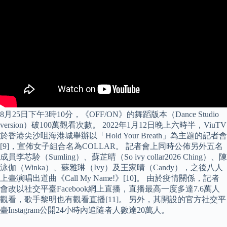
8月25日下午3時10分，《OFF/ON》的舞蹈版本（Dance Studio
version）破100萬觀看次數。 2022年1月12日晚上六時半，ViuTV
於香港尖沙咀海港城舉辦以「Hold Your Breath」為主題的記者會
[9]，宣佈女子組合名為COLLAR。 記者會上同時公佈另外五名
成員李芯駖（Sumling）、蘇芷晴（So ivy collar2026 Ching）、陳
泳伽（Winka）、蘇雅琳（Ivy）及王家晴（Candy），之後八人
上臺演唱出道曲《Call My Name!》[10]。 由於疫情關係，記者
會改以社交平臺Facebook網上直播，直播最高一度多達7.6萬人
觀看，歌手黎明也有觀看直播[11]。 另外，其開設的官方社交平
臺Instagram公開24小時內追隨者人數達20萬人。