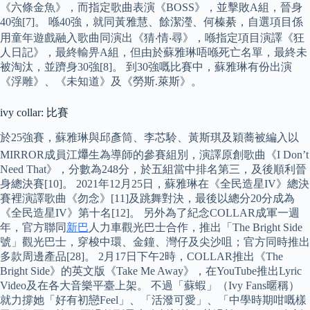
《六條金魚》，而指定歌曲表演《BOSS》，並擊敗A組，晉身
40強[7]。 喺40強，就同黃雅慧、餘潔瀅、何榛綦，自選項目係
用童年遊戲融入歌曲同演出《猜‧情‧尋》，喺指定項目演譯《狂
人日記》，最終輸畀A組，但由於蘇雅琳唔喺死亡名單，最終未
被淘汰，並躋身30強[8]。 到30強嘅比賽中，蘇雅琳有份出演
《浮雕》、《未知道》及《勞斯.萊斯》。
ivy collar: 比賽
於25強賽，蘇雅琳與邱彥筒、李芯駖、黃斯琪及穎蕎被編入以
MIRROR成員江𤒹生為導師的參賽組別，演譯原創歌曲《I Don’t
Need That》，分數為248分，於五組當中排名第三，及後順利晉
身總決賽[10]。 2021年12月25日，蘇雅琳在《全民造星IV》總決
賽裡演譯歌曲《勿念》[11]及跳舞對決，最後以總分20分成為
《全民造星IV》第十名[12]。 另外為了紀念COLLAR成軍一週
年，官方聯同
新巴
人力車觀光巴士合作，推出「The Bright Side
號」觀光巴士，穿梭中環、金鐘、灣仔及尖沙咀；官方同時推出
多款周邊產品[28]。 2月17日下午2時，COLLAR推出《The
Bright Side》的英文版《Take Me Away》，在YouTube推出Lyric
Video及在各大音樂平臺上架。 不過「蘇蝦」（Ivy Fans暱稱）
就力撐她「好有初戀Feel」、「活潑可愛」、「中學時期咁嘅樣