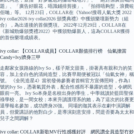
題」、「廣告好眼花，唔識鋪排剪接」、「拍得唔夠型，浪費咗
佢哋」等。 12月23日，COLLAR在《Yahoo!搜尋人氣大獎 2022
ivy collar2026 ivy collar2026 頒獎典禮》中獲頒樂壇新勢力（組
合），為出道後的首個獎項。 2022年12月29日，COLLAR在
《新城勁爆頒獎禮2022》中獲頒勁爆新人，這為COLLAR獲得
的首份樂壇成績表。
ivy collar: 【COLLAR成員】COLLAR顏值排行榜 仙氣擔當
Candy+Ivy躋身三甲
走鄰家女孩路線的Ivy So，樣子斯文甜美，掛著具有親和力的笑
容，加上全白色的清純造型，比賽早期便被冠以「仙氣女神」稱
號。 《全民造星4》當初發佈參賽者首輯官方宣傳照時，作為1
號的Ivy So，憑著氣質外表，配合性感而不暴露的造型，令網民
眼前一亮。 Ivy So本身是名校出身的學生，中學就讀於藍田聖保
祿學校，是一間女校；本來升讀護理系的她，為了這次的比賽更
退學報名參加，成功躋身20強。 同場的珈其表示在劇中演調解
員，但愛講話的他對白少，是導演刻意安排，問是否要為太太和
兒子之間調解？
ivy collar: COLLAR新歌MV行性感獲好評 網民讚全員造型冇炒