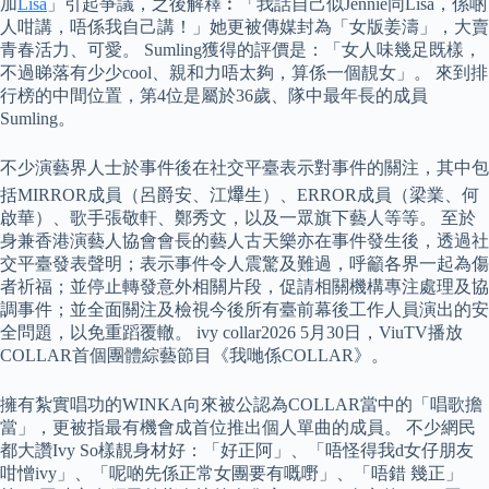
加
Lisa
」引起爭議，之後解釋︰「我話自己似Jennie同Lisa，係啲
人咁講，唔係我自己講！」她更被傳媒封為「女版姜濤」，大賣
青春活力、可愛。 Sumling獲得的評價是：「女人味幾足既樣，
不過睇落有少少cool、親和力唔太夠，算係一個靚女」。 來到排
行榜的中間位置，第4位是屬於36歲、隊中最年長的成員
Sumling。
不少演藝界人士於事件後在社交平臺表示對事件的關注，其中包
括MIRROR成員（呂爵安、江𤒹生）、ERROR成員（梁業、何
啟華）、歌手張敬軒、鄭秀文，以及一眾旗下藝人等等。 至於
身兼香港演藝人協會會長的藝人古天樂亦在事件發生後，透過社
交平臺發表聲明；表示事件令人震驚及難過，呼籲各界一起為傷
者祈福；並停止轉發意外相關片段，促請相關機構專注處理及協
調事件；並全面關注及檢視今後所有臺前幕後工作人員演出的安
全問題，以免重蹈覆轍。 ivy collar2026 5月30日，ViuTV播放
COLLAR首個團體綜藝節目《我哋係COLLAR》。
擁有紮實唱功的WINKA向來被公認為COLLAR當中的「唱歌擔
當」，更被指最有機會成首位推出個人單曲的成員。 不少網民
都大讚Ivy So樣靚身材好：「好正阿」、「唔怪得我d女仔朋友
咁憎ivy」、「呢啲先係正常女團要有嘅嘢」、「唔錯 幾正」