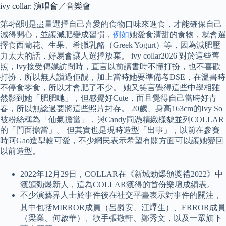
ivy collar: 演唱會／音樂會
第4招則是盡量選擇自己喜愛的食物口味來進食，才能確保自己
減得開心，並讓減肥變成習慣，
例如
她愛食清甜的食物，就會選
擇食西蘭花、生果、希臘乳酪（Greek Yogurt）等，因為減肥壓
力太大的話，好易會讓人選擇放棄。 ivy collar2026 對於這些舊
照，Ivy接受傳媒訪問時，直言以前讀書時不懂打扮，也不喜歡
打扮，所以無人讚過佢靚，加上當時她要準備考DSE，在溫書時
不停食零食，所以才會肥了不少。 她又笑言覺得這些中學相雖
然影到她「肥肥哋」，但感覺好Cute，而且覺得自己當時好青
春，所以無諗過要將這些照片封存。 20歲、身高163cm的Ivy So
被粉絲稱為「仙氣擔當」，與Candy同憑精緻樣貌並列COLLAR
的「門面擔當」。 但其實也是現時造型「出事」，以前在參賽
時阿Gao造型較可愛，不少網民表示希望有關方面可以讓她變回
以前造型。
2022年12月29日，COLLAR在《新城勁爆頒獎禮2022》中
獲頒勁爆新人，這為COLLAR獲得的首份樂壇成績表。
不少演藝界人士於事件後在社交平臺表示對事件的關注，
其中包括MIRROR成員（呂爵安、江𤒹生）、ERROR成員
（梁業、何啟華）、歌手張敬軒、鄭秀文，以及一眾旗下