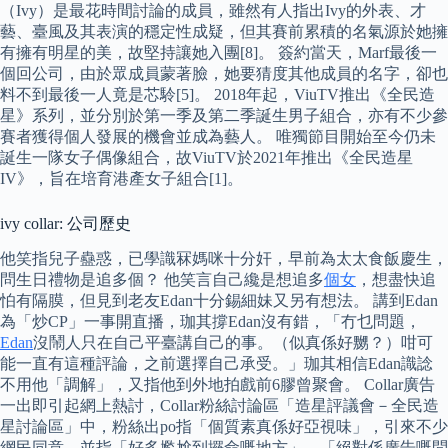
（Ivy）是最花時間討論的成員，雖然有人指出Ivy的外表、才
藝、臺風及其表演的穩定性成疑，但其賽前累積的名氣源於她擁
有擁有明星的美，故堅持讓她入團[8]。 簽約當天，Marf最後一
個回公司，由於眾成員蒙著臉，她要猜度其他成員的名字，卻也
料不到最後一人竟是芯駖[5]。 2018年起，ViuTV推出《全民造
星》系列，並分別於第一季及第二季誕生男子組合，亦有不少參
賽者獲得個人發展的機會並成為藝人。 唯獨節目開始至今仍未
誕生一隊女子偶像組合，故ViuTV於2021年推出《全民造星
IV》，旨在培育港產女子組合[1]。
ivy collar: 公司歷史
他笑指兒子蠱惑，已學識冧媽咪十分奸，早前為太太食飯慶生，
問生日禮物是追多個？ 他笑言自己纔是想追多
個女
，想盡快追
怕有隔膜，但見到老友Edan十分錫細妹又另有想法。 講到Edan
為「炒CP」一事開直播，珈其撐Edan沒有錯，「冇乜問題，
Edan
沒鬧人只在自己平臺講自己的事。（似真係好嬲？）咁可
能一直有這種評論，之前選擇自己承受。」珈其相信Edan識諗
不用他「調解」，又指他到外地拍戲前6膠曾聚會。 Collar廣告
一出即引起網上熱討，Collar粉絲討論區「造星評議會－全民造
星討論區」中，粉絲出po指「個質素真係好亞視味」，引來不少
網民同意，並指「好多尷尬到攞命嘅地方」、「絕對係廣告嘅問