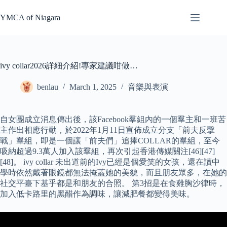
Skip
to
YMCA of Niagara
content
ivy collar2026詳細介紹!專家建議咁做…
benlau
March 1, 2025
音樂與表演
自女團成立消息傳出後，該Facebook羣組內的一個羣主和一班苦
主作出相應行動，於2022年1月11日宣佈成立分支「前夫反擊
戰」羣組，即是一個讓「前夫們」追捧COLLAR的羣組，至今
吸納超過9.3萬人加入該羣組，再次引起香港傳媒關注[46][47]
[48]。 ivy collar 未出道前的Ivy已經是個愛笑的女孩，還在讀中
學時依然戴著眼鏡都無法掩蓋她的美貌，而且朋友眾多，在她的
社交平臺下基乎都是和朋友的合照。 第3招是在食雞胸沙律時，
加入低卡路里的黑醋作為調味，讓減肥餐都變得美味。