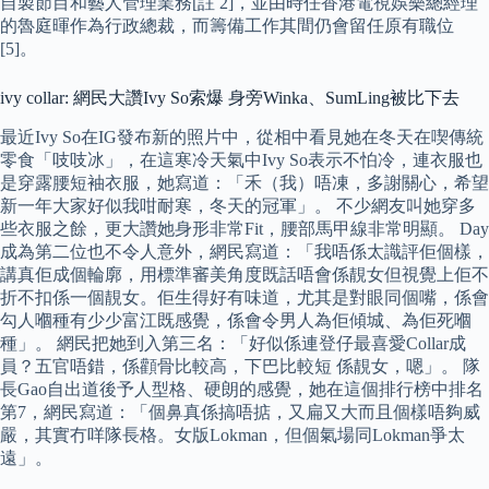
自製節目和藝人管理業務[註 2]，並由時任香港電視娛樂總經理
的魯庭暉作為行政總裁，而籌備工作其間仍會留任原有職位
[5]。
ivy collar: 網民大讚Ivy So索爆 身旁Winka、SumLing被比下去
最近Ivy So在IG發布新的照片中，從相中看見她在冬天在喫傳統
零食「吱吱冰」，在這寒冷天氣中Ivy So表示不怕冷，連衣服也
是穿露腰短袖衣服，她寫道：「禾（我）唔凍，多謝關心，希望
新一年大家好似我咁耐寒，冬天的冠軍」。 不少網友叫她穿多
些衣服之餘，更大讚她身形非常Fit，腰部馬甲線非常明顯。 Day
成為第二位也不令人意外，網民寫道：「我唔係太識評佢個樣，
講真佢成個輪廓，用標準審美角度既話唔會係靚女但視覺上佢不
折不扣係一個靚女。佢生得好有味道，尤其是對眼同個嘴，係會
勾人嗰種有少少富江既感覺，係會令男人為佢傾城、為佢死嗰
種」。 網民把她到入第三名：「好似係連登仔最喜愛Collar成
員？五官唔錯，係顴骨比較高，下巴比較短 係靚女，嗯」。 隊
長Gao自出道後予人型格、硬朗的感覺，她在這個排行榜中排名
第7，網民寫道：「個鼻真係搞唔掂，又扁又大而且個樣唔夠威
嚴，其實冇咩隊長格。女版Lokman，但個氣場同Lokman爭太
遠」。