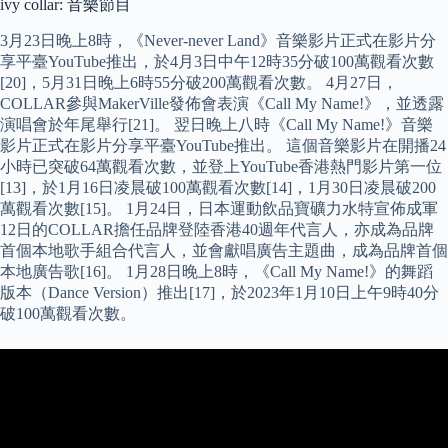
ivy collar: 音樂節目
3月23日晚上8時，《Never-never Land》音樂影片正式在影片分
享平臺YouTube推出，於4月3日中午12時35分破100萬觀看次數
[20]，5月31日晚上6時55分破200萬觀看次數。 4月27日，
COLLAR參與MakerVille發佈會表演《Call My Name!》，並透露
演唱會於年尾舉行[21]。 翌日晚上八時《Call My Name!》音樂
影片正式在影片分享平臺YouTube推出。 這個音樂影片在開播24
小時已突破64萬觀看次數，並登上YouTube香港熱門影片第一位
[13]，於1月16日凌晨破100萬觀看次數[14]，1月30日凌晨破200
萬觀看次數[15]。 1月24日，日本運動飲品寶礦力水特宣佈成軍
12日的COLLAR擔任品牌登陸香港40週年代言人，亦成為品牌
首個本地歌手組合代言人，並會獻唱廣告主題曲，成為品牌首個
本地廣告歌[16]。 1月28日晚上8時，《Call My Name!》的舞蹈
版本（Dance Version）推出[17]，於2023年1月10日上午9時40分
破100萬觀看次數。