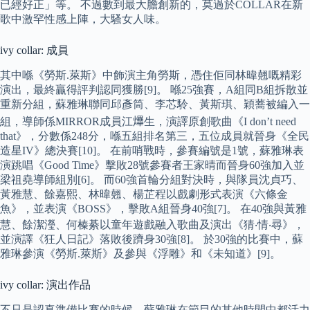
已經好正」等。 不過數到最大膽創新的，莫過於COLLAR在新
歌中激罕性感上陣，大騷女人味。
ivy collar: 成員
其中喺《勞斯.萊斯》中飾演主角勞斯，憑住佢同林暐翹嘅精彩
演出，最終贏得評判認同獲勝[9]。 喺25強賽，A組同B組拆散並
重新分組，蘇雅琳聯同邱彥筒、李芯駖、黃斯琪、穎蕎被編入一
組，導師係MIRROR成員江𤒹生，演譯原創歌曲《I don’t need
that》，分數係248分，喺五組排名第三，五位成員就晉身《全民
造星IV》總決賽[10]。 在前哨戰時，參賽編號是1號，蘇雅琳表
演跳唱《Good Time》擊敗28號參賽者王家晴而晉身60強加入並
梁祖堯導師組別[6]。 而60強首輪分組對決時，與隊員沈貞巧、
黃雅慧、餘嘉熙、林暐翹、楊芷程以戲劇形式表演《六條金
魚》，並表演《BOSS》，擊敗A組晉身40強[7]。 在40強與黃雅
慧、餘潔瀅、何榛綦以童年遊戲融入歌曲及演出《猜‧情‧尋》，
並演譯《狂人日記》落敗後躋身30強[8]。 於30強的比賽中，蘇
雅琳參演《勞斯.萊斯》及參與《浮雕》和《未知道》[9]。
ivy collar: 演出作品
不只是認真準備比賽的時候，蘇雅琳在節目的其他時間中都活力