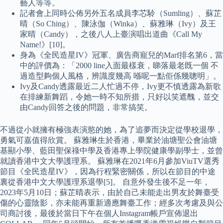
藝人等等。
記者會上同時公佈另外五名成員李芯駖（Sumling）、蘇芷
晴（So Ching）、陳泳伽（Winka）、蘇雅琳（Ivy）及王
家晴（Candy），之後八人上臺演唱出道曲《Call My
Name!》[10]。
身為《全民造星IV》冠軍、廣告商寵兒的Marf排名第6，當
中的評價為：「2000 line入面最樣衰，睇落最老既一個 不
過造型夠個人風格，辨識度幾高 喺呢一點佢係幾聰明」。
Ivy及Candy透露最近二人忙過不停，Ivy更不慎透露為新歌
在排練新舞蹈，令她一時不知所措，只好以笑遮醜，並交
由Candy回答之後的問題，非常搞笑。
不過從小就擁有極強表演慾的她，為了追夢而決定從學校退學，
勇氣可嘉值得欣賞。 蘇雅琳生於香港，畢業於油塘聖公會油塘
基顯小學、藍田聖保祿中學及香港專上學院健康學副學士，並曾
就讀香港中文大學護理系。 蘇雅琳在2021年6月參加ViuTV選秀
節目《全民造星IV》，因為行程緊密關係，所以在節目的中途
裏從香港中文大學護理系退學[5]。 自意外發生後不足一年，
2023年5月10日；蘇芷晴表示，由於自己未能走出男友於舞臺受
傷的心靈陰影，亦未能再重新適應舞臺工作；經多次考慮及與公
司商討後，最後於當日下午在個人Instagram帳戶宣佈退出