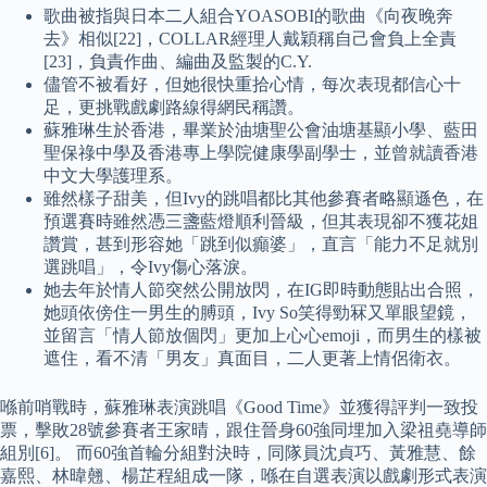
歌曲被指與日本二人組合YOASOBI的歌曲《向夜晚奔
去》相似[22]，COLLAR經理人戴穎稱自己會負上全責
[23]，負責作曲、編曲及監製的C.Y.
儘管不被看好，但她很快重拾心情，每次表現都信心十
足，更挑戰戲劇路線得網民稱讚。
蘇雅琳生於香港，畢業於油塘聖公會油塘基顯小學、藍田
聖保祿中學及香港專上學院健康學副學士，並曾就讀香港
中文大學護理系。
雖然樣子甜美，但Ivy的跳唱都比其他參賽者略顯遜色，在
預選賽時雖然憑三盞藍燈順利晉級，但其表現卻不獲花姐
讚賞，甚到形容她「跳到似癲婆」，直言「能力不足就別
選跳唱」，令Ivy傷心落淚。
她去年於情人節突然公開放閃，在IG即時動態貼出合照，
她頭依傍住一男生的膊頭，Ivy So笑得勁冧又單眼望鏡，
並留言「情人節放個閃」更加上心心emoji，而男生的樣被
遮住，看不清「男友」真面目，二人更著上情侶衛衣。
喺前哨戰時，蘇雅琳表演跳唱《Good Time》並獲得評判一致投
票，擊敗28號參賽者王家晴，跟住晉身60強同埋加入梁祖堯導師
組別[6]。 而60強首輪分組對決時，同隊員沈貞巧、黃雅慧、餘
嘉熙、林暐翹、楊芷程組成一隊，喺在自選表演以戲劇形式表演