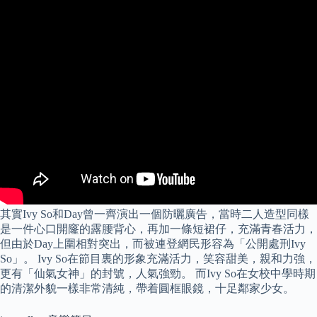
其實Ivy So和Day曾一齊演出一個防曬廣告，當時二人造型同樣
是一件心口開窿的露腰背心，再加一條短裙仔，充滿青春活力，
但由於Day上圍相對突出，而被連登網民形容為「公開處刑Ivy
So」。 Ivy So在節目裏的形象充滿活力，笑容甜美，親和力強，
更有「仙氣女神」的封號，人氣強勁。 而Ivy So在女校中學時期
的清潔外貌一樣非常清純，帶着圓框眼鏡，十足鄰家少女。