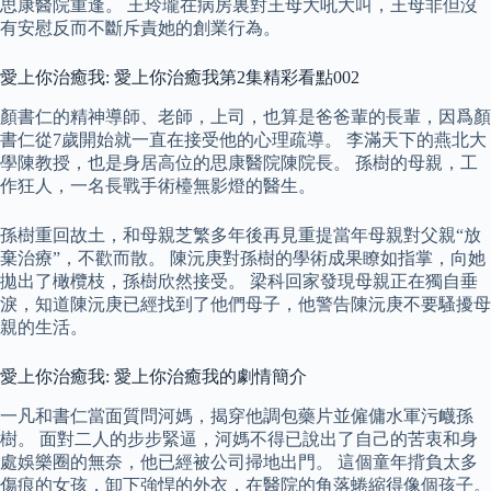
思康醫院重逢。 王玲瓏在病房裏對王母大吼大叫，王母非但沒
有安慰反而不斷斥責她的創業行為。
愛上你治癒我: 愛上你治癒我第2集精彩看點002
顏書仁的精神導師、老師，上司，也算是爸爸輩的長輩，因爲顏
書仁從7歲開始就一直在接受他的心理疏導。 李滿天下的燕北大
學陳教授，也是身居高位的思康醫院陳院長。 孫樹的母親，工
作狂人，一名長戰手術檯無影燈的醫生。
孫樹重回故土，和母親芝繁多年後再見重提當年母親對父親“放
棄治療”，不歡而散。 陳沅庚對孫樹的學術成果瞭如指掌，向她
拋出了橄欖枝，孫樹欣然接受。 梁科回家發現母親正在獨自垂
淚，知道陳沅庚已經找到了他們母子，他警告陳沅庚不要騷擾母
親的生活。
愛上你治癒我: 愛上你治癒我的劇情簡介
一凡和書仁當面質問河媽，揭穿他調包藥片並僱傭水軍污衊孫
樹。 面對二人的步步緊逼，河媽不得已說出了自己的苦衷和身
處娛樂圈的無奈，他已經被公司掃地出門。 這個童年揹負太多
傷痕的女孩，卸下強悍的外衣，在醫院的角落蜷縮得像個孩子。