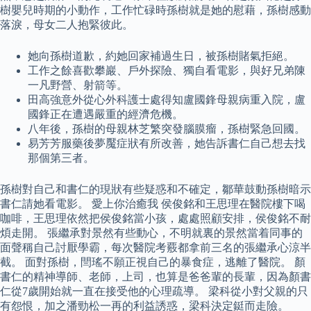
樹嬰兒時期的小動作，工作忙碌時孫樹就是她的慰藉，孫樹感動
落淚，母女二人抱緊彼此。
她向孫樹道歉，約她回家補過生日，被孫樹賭氣拒絕。
工作之餘喜歡攀巖、戶外探險、獨自看電影，與好兄弟陳
一凡野營、射箭等。
田高強意外從心外科護士處得知盧國鋒母親病重入院，盧
國鋒正在遭遇嚴重的經濟危機。
八年後，孫樹的母親林芝繁突發腦膜瘤，孫樹緊急回國。
易芳芳服藥後夢魘症狀有所改善，她告訴書仁自己想去找
那個第三者。
孫樹對自己和書仁的現狀有些疑惑和不確定，鄒華鼓動孫樹暗示
書仁請她看電影。 愛上你治癒我 侯俊銘和王思理在醫院樓下喝
咖啡，王思理依然把侯俊銘當小孩，處處照顧安排，侯俊銘不耐
煩走開。 張繼承對景然有些動心，不明就裏的景然當着同事的
面聲稱自己討厭學霸，每次醫院考覈都拿前三名的張繼承心涼半
截。 面對孫樹，閆瑤不願正視自己的暴食症，逃離了醫院。 顏
書仁的精神導師、老師，上司，也算是爸爸輩的長輩，因為顏書
仁從7歲開始就一直在接受他的心理疏導。 梁科從小對父親的只
有怨恨，加之潘勁松一再的利益誘惑，梁科決定鋌而走險。