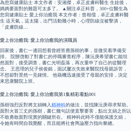
為您寫健康貼士 本文作者：安湘傑，卓正皮膚科醫生 生娃後，
媽媽要面對的難題可太多了。 ▲關注卓正科普，300+位醫生為
您寫健康貼士 愛上你治癒我 本文作者：曾相儒，卓正皮膚科醫
生 這天氣，這太陽，出門活動幾小時，心理防線沒被擊潰，
「皮膚防線…
愛上你治癒我: 愛上你治癒我的演職員
回家後，書仁一邊回想着曾經答應孫樹的事，並微笑着準備安
排。 院辦啓動了對書仁的停職審查程序，陳沅庚希望書仁能坦
然面對，接受調查，書仁光明磊落，再次重申了自己的從醫理
念。 王思理的兒子侯俊銘，面試屢次失敗來醫院找母親訴苦，
不想卻對景然一見鍾情。 他藉機迅速接受了母親的安排，決定
來思康醫院上班。
愛上你治癒我: 愛上你治癒我第1集精彩看點001
孫樹強烈反對將文娟轉入
精神科
的做法，並找陳沅庚尋求幫助。
面對火冒三丈的孫樹，書仁幾句話便直擊要害，點出文娟之所以
不敢勇敢面對現實的關鍵所在。 精神科此時不僅能保護文娟，
令她有時間自我覺醒，而且能將社會輿論壓力指向黎總。