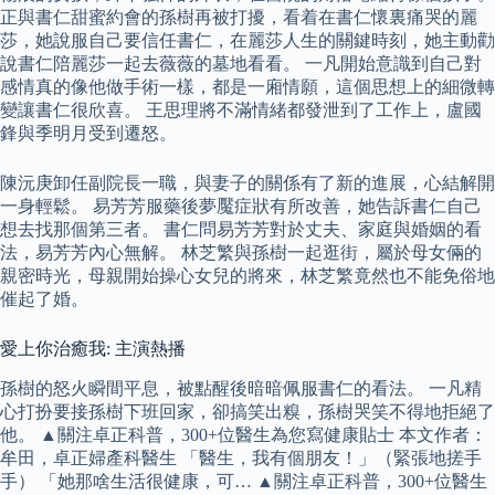
正與書仁甜蜜約會的孫樹再被打擾，看着在書仁懷裏痛哭的麗
莎，她說服自己要信任書仁，在麗莎人生的關鍵時刻，她主動勸
說書仁陪麗莎一起去薇薇的墓地看看。 一凡開始意識到自己對
感情真的像他做手術一樣，都是一廂情願，這個思想上的細微轉
變讓書仁很欣喜。 王思理將不滿情緒都發泄到了工作上，盧國
鋒與季明月受到遷怒。
陳沅庚卸任副院長一職，與妻子的關係有了新的進展，心結解開
一身輕鬆。 易芳芳服藥後夢魘症狀有所改善，她告訴書仁自己
想去找那個第三者。 書仁問易芳芳對於丈夫、家庭與婚姻的看
法，易芳芳內心無解。 林芝繁與孫樹一起逛街，屬於母女倆的
親密時光，母親開始操心女兒的將來，林芝繁竟然也不能免俗地
催起了婚。
愛上你治癒我: 主演熱播
孫樹的怒火瞬間平息，被點醒後暗暗佩服書仁的看法。 一凡精
心打扮要接孫樹下班回家，卻搞笑出糗，孫樹哭笑不得地拒絕了
他。 ▲關注卓正科普，300+位醫生為您寫健康貼士 本文作者：
牟田，卓正婦產科醫生 「醫生，我有個朋友！」（緊張地搓手
手） 「她那啥生活很健康，可… ▲關注卓正科普，300+位醫生