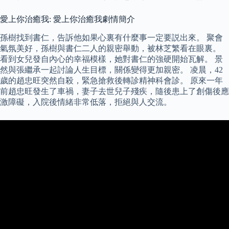
愛上你治癒我: 愛上你治癒我劇情簡介
孫樹找到書仁，告訴他如果心裏有什麼事一定要説出來。 聚會
氣氛美好，孫樹與書仁二人的親密舉動，被林芝繁看在眼裏。
看到女兒發自內心的幸福模樣，她對書仁的強硬開始瓦解。 景
然與張繼承一起討論人生目標，關係變得更加親密。 凌晨，42
歲的趙忠旺突然自殺，緊急搶救後轉診精神科會診。 原來一年
前趙忠旺發生了車禍，妻子去世兒子殘疾，隨後患上了創傷後應
激障礙，入院後情緒非常低落，拒絕與人交流。