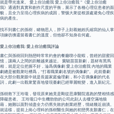
就是帶光進來。 愛上你治癒我 愛上你治癒我 ”《愛上你治癒
我》通過對真實和創作尺度的平衡，展示了各種心理症患者的面
貌，且全力呈現心理疾病的成因，警惕大衆從根源處避免心理疾
病的產生。
找不到書仁的孫樹，睹物思人，脖子上刻着她姓氏縮寫的仙人掌
項鍊彷彿還留着書仁的溫度，但他卻不知身在何處。
愛上你治癒我: 愛上你治癒我評論
書仁與孫樹回到熱戀時常常約會的餐廳喫小龍蝦，曾經的甜蜜回
憶，讓兩人之間的距離越來越近。 竇驍苗苗新劇，題材有黑馬
相，就是定位把握不好，淪爲偶像劇 愛上你治癒我 內地的職業
劇總是被觀衆吐槽爲，“打着職業劇名號的偶像劇”。 此前臺劇
在大部分觀衆眼中就是長篇家庭倫理劇，和小言偶像劇的代名
詞，此劇一出觀衆驚喜地發現臺劇已經華麗蛻變，進入新紀元。
孫樹救下王玲瓏，發現原來她竟是剛從思康醫院逃跑的雙相情感
障礙患者。 王玲瓏口中生機勃勃的公司此刻人去樓空滿地狼
藉，她難以面對傾盡全力仍舊失敗的創業經歷，情緒幾近崩潰。
就這樣，提前上崗心理科的孫樹醫生與她的初戀男友顏書仁，在