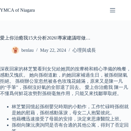
Skip
to
YMCA of Niagara
content
愛上你治癒我15大分析2026!專家建議咁做…
benlau
May 22, 2024
心理與成長
深夜回家的林芝繁看到女兒給她買的按摩椅和精心準備的晚餐，
感動又愧疚。 她向孫樹道歉，約她回家補過生日，被孫樹賭氣
拒絕。 孫樹辦公室忽然被各色玫瑰花鋪滿，原來又是陳一凡
的“手筆”，孫樹沒好氣的全部退了回去。 愛上你治癒我 陳一凡
不懂爲何鮮花攻勢對孫樹毫無作用，只能又來找鄒華取經。
林芝繁回憶起孫樹嬰兒時期的小動作，工作忙碌時孫樹就
是她的慰藉，孫樹感動落淚，母女二人抱緊彼此。
他藉機迅速接受了母親的安排，決定來思康醫院上班。
孫樹向陳沅庚詢問是否有合適的其他公寓，得到了否定回