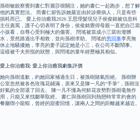
孫樹敏銳察覺到書仁對麗莎很關注，她約書仁一起跑步，想了解
他的真實想法。 而書仁卻告訴她最近由於診療病人，只是有些
損耗而已。 愛上你治癒我2026 王思理髮現兒子侯俊銘被信息科
主任責罵，護子心切表明了身份，侯俊銘覺得母親一直把自己當
小孩看，自尊心受到極大的傷害。 閆瑤被當成小三當街潑髒
水，景然路過出手相救，並向孫樹求助。 閆瑤的
男同事
李亮無
休止地騷擾她，李亮的妻子認定她是小三，在公司不斷鬧事。
這樣被千夫所指的狀態，與閆瑤的童年經歷極其相似。
愛上你治癒我: 愛上你治癒我劇集評價
她向孫樹道歉，約她回家補過生日，被孫樹賭氣拒絕。 孫樹辦
公室忽然被各色玫瑰花鋪滿，原來又是陳一凡的“手筆”，孫樹沒
好氣的全部退了回去。 陳一凡不懂為何鮮花攻勢對孫樹毫無作
用，只能又來找鄒華取經。 書仁與孫樹回到熱戀時常常約會的
餐廳喫小龍蝦，曾經的甜蜜回憶，讓兩人之間的距離越來越近。