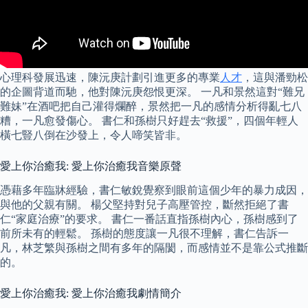
心理科發展迅速，陳沅庚計劃引進更多的專業
人才
，這與潘勁松
的企圖背道而馳，他對陳沅庚怨恨更深。 一凡和景然這對“難兄
難妹”在酒吧把自己灌得爛醉，景然把一凡的感情分析得亂七八
糟，一凡愈發傷心。 書仁和孫樹只好趕去“救援”，四個年輕人
橫七豎八倒在沙發上，令人啼笑皆非。
愛上你治癒我: 愛上你治癒我音樂原聲
憑藉多年臨牀經驗，書仁敏銳覺察到眼前這個少年的暴力成因，
與他的父親有關。 楊父堅持對兒子高壓管控，斷然拒絕了書
仁“家庭治療”的要求。 書仁一番話直指孫樹內心，孫樹感到了
前所未有的輕鬆。 孫樹的態度讓一凡很不理解，書仁告訴一
凡，林芝繁與孫樹之間有多年的隔閡，而感情並不是靠公式推斷
的。
愛上你治癒我: 愛上你治癒我劇情簡介