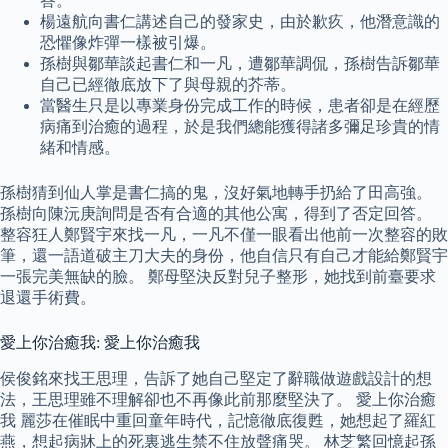
答。
楊遠航向書仁講述自己的發家史，由於歉疚，他潛意識的
恐懼像炸彈一樣被引爆。
孫樹與鄒華談起書仁和一凡，遭鄒華調侃，孫樹告訴鄒華
自己已經徹底放下了與母親的芥蒂。
當醫生只是以專業身份完成工作的時候，患者卻是在經歷
病痛到治癒的過程，於是我們總能獲得諸多彌足珍貴的情
緒和情感。
孫樹猜到仙人掌是書仁搞的鬼，沒好氣地轉手扔給了田高強。
孫樹向陳沅庚詢問是否有合適的其他公寓，得到了否定回答。
整容狂人鄭賢宇來找一凡，一凡不僅一眼看出他前一次整容的敗
筆，還一語道破主刀大夫的身份，他自信只有自己才能給鄭賢宇
一張完美無缺的臉。 鄭母堅決反對兒子整形，她找到前臺要求
退還手術費。
愛上你治癒我: 愛上你治癒我
侯俊銘來找王思理，告訴了她自己堅定了辭職做遊戲設計的想
法，王思理雖不理解卻也不再像此前那麼堅決了。 愛上你治癒
我 麗莎在催眠中重回童年時代，記憶徹底復甦，她想起了羅紅
燕，想起病牀上的死裏逃生禁不住放聲痛哭。 林芝繁回憶起孫