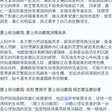
林芝繁與孫樹一起逛街，屬於母女倆的親密時光，母親開始操心
女兒的將來，林芝繁竟然也不能免俗地催起了婚。 回家後，書
仁一邊回想着曾經答應孫樹的事，並微笑着準備安排。 院辦啓
動了對書仁的停職審查程序，陳沅庚希望書仁能坦然面對，接受
調查，書仁光明磊落，再次重申了自己的從醫理念。
愛上你治癒我: 愛上你治癒我演職員表
人到中年，各方壓力劈頭蓋臉而來，眼前的窘境無法化解，身邊
無人理解，這些潛藏在盧國鋒內心深處的苦楚恰被趕來的書仁全
部聽見。 他默默攙扶着醉酒的盧國鋒，這個看似急功近利沉默
寡言的同事也有難以言說的經歷。 田高強意外從心外科護士處
得知盧國鋒母親病重入院，盧國鋒正在遭遇嚴重的經濟危機。
就在此時，盧國鋒卻突被告知母親的病情迅速惡化，可能只有行
業專家林芝繁親自出馬纔有一線生機。 想起此前與孫樹的意見
相悖，如今還有求於她盧國鋒有些猶豫。
愛上你治癒我: 混剪 曹衛宇 愛上你治癒我 我怎麼這麼好看
我們祝福孫樹與書仁收穫愛情，也
祝福
所有敬愛生命，珍惜一切
感情的生命體。 《愛上你治癒我》：治癒心理症患者的第一步
是心理知識的普及 “負面情緒就像黑暗無法驅趕，唯一能做的，