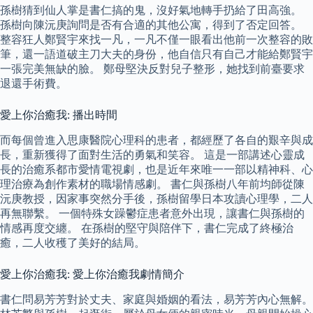
孫樹猜到仙人掌是書仁搞的鬼，沒好氣地轉手扔給了田高強。
孫樹向陳沅庚詢問是否有合適的其他公寓，得到了否定回答。
整容狂人鄭賢宇來找一凡，一凡不僅一眼看出他前一次整容的敗
筆，還一語道破主刀大夫的身份，他自信只有自己才能給鄭賢宇
一張完美無缺的臉。 鄭母堅決反對兒子整形，她找到前臺要求
退還手術費。
愛上你治癒我: 播出時間
而每個曾進入思康醫院心理科的患者，都經歷了各自的艱辛與成
長，重新獲得了面對生活的勇氣和笑容。 這是一部講述心靈成
長的治癒系都市愛情電視劇，也是近年來唯一一部以精神科、心
理治療為創作素材的職場情感劇。 書仁與孫樹八年前均師從陳
沅庚教授，因家事突然分手後，孫樹留學日本攻讀心理學，二人
再無聯繫。 一個特殊女躁鬱症患者意外出現，讓書仁與孫樹的
情感再度交纏。 在孫樹的堅守與陪伴下，書仁完成了終極治
癒，二人收穫了美好的結局。
愛上你治癒我: 愛上你治癒我劇情簡介
書仁問易芳芳對於丈夫、家庭與婚姻的看法，易芳芳內心無解。