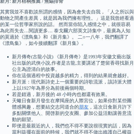
新月: 新月梧桐推薦 / 無錫排骨
其實我並不喜歡談所謂的感情，因為會失去自我，「人之所以與
動物之間產生差異，就是因為我們擁有理性。」這是我曾經看過
的某一位哲學家所說的話。 然而當你陷入感情之中，就很容易
為此而失去…閱讀更多… 泰戈爾六部英文詩集中，最廣為人知
的莫過於《漂鳥集》和《新月集》。 二○一八年，我們翻譯了
《漂鳥集》，如今接續翻譯《新月集》。
新月傳奇(古龍小說) 《新月傳奇》是1993年安徽文藝出版
社出版的武俠小說,作者是古龍,主要講述了楚留香尋找新月
公主為證清白的故事。
你在這個過程中投資越多的精力，得到的結果就會越好。
新月派：現代新詩史上一個重要的詩歌流派，該詩派大體
上以1927年為界分為前後兩個時期。
若是錯過，新月後的 48 小時內也都還有效果。
天蠍日食新月發生在摩羯座的人際宮位，如果你對某些團
體感興趣，想要結交志同道合的
朋友
，這次日食新月許下
多點關懷他人、開啓新的交友圈、參加公益活動讓善意流
動的願望。
即便是最親近的人，我們也不得不要說很現實的話，因為
當利益擺在面前的時候，我們就不得不做出維護自己權益