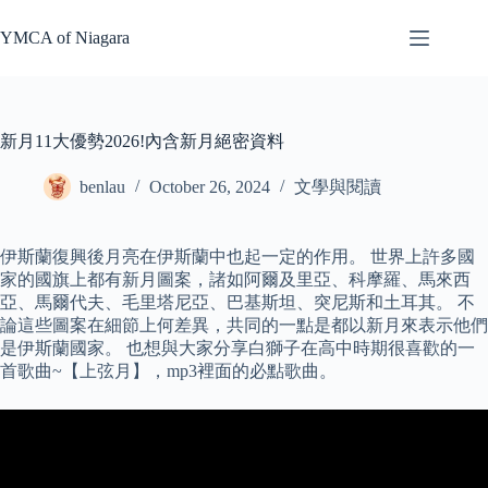
Skip
to
YMCA of Niagara
content
新月11大優勢2026!內含新月絕密資料
benlau
October 26, 2024
文學與閱讀
伊斯蘭復興後月亮在伊斯蘭中也起一定的作用。 世界上許多國
家的國旗上都有新月圖案，諸如阿爾及里亞、科摩羅、馬來西
亞、馬爾代夫、毛里塔尼亞、巴基斯坦、突尼斯和土耳其。 不
論這些圖案在細節上何差異，共同的一點是都以新月來表示他們
是伊斯蘭國家。 也想與大家分享白獅子在高中時期很喜歡的一
首歌曲~【上弦月】，mp3裡面的必點歌曲。