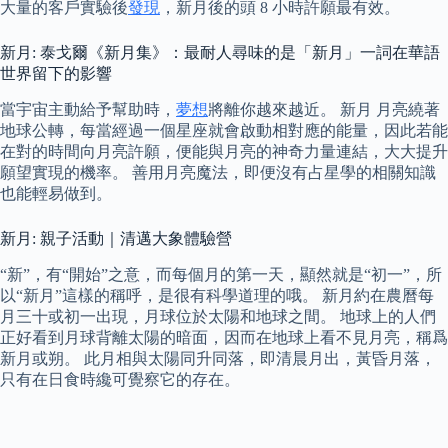
大量的客戶實驗後
發現
，新月後的頭 8 小時許願最有效。
新月: 泰戈爾《新月集》：最耐人尋味的是「新月」一詞在華語
世界留下的影響
當宇宙主動給予幫助時，
夢想
將離你越來越近。 新月 月亮繞著
地球公轉，每當經過一個星座就會啟動相對應的能量，因此若能
在對的時間向月亮許願，便能與月亮的神奇力量連結，大大提升
願望實現的機率。 善用月亮魔法，即便沒有占星學的相關知識
也能輕易做到。
新月: 親子活動｜清邁大象體驗營
“新”，有“開始”之意，而每個月的第一天，顯然就是“初一”，所
以“新月”這樣的稱呼，是很有科學道理的哦。 新月約在農曆每
月三十或初一出現，月球位於太陽和地球之間。 地球上的人們
正好看到月球背離太陽的暗面，因而在地球上看不見月亮，稱爲
新月或朔。 此月相與太陽同升同落，即清晨月出，黃昏月落，
只有在日食時纔可覺察它的存在。