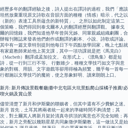
經歷多年的翻譯經驗之後，詩人提出在譯詩的過程，我們「應該
坦然放棄重現原文詩歌在音韻方面的種種（情感）暗示，代之以
（新的）表達工具所蘊含的新特質」。 之所以如此制定這第二
個策略，我們得回到泰戈爾本人的翻譯經歷與翻譯觀。 據泰戈
爾的回憶錄，我們知道他早年曾與兄姊、同輩親戚組織劇團，合
辦報刊雜誌來發表他們創作或翻譯的劇本、小說、詩歌或評論。
其中有一篇文章特別提到他每日下午四點放學回家，晚上七點就
有家庭教師來給他上英文課，其中一項功課就是把《馬克白》
（Macbeth）翻譯成孟加拉文。 在形式上，《漂鳥集》都是短
詩，從一行到三行不等。 行數雖少，種種文學技巧如文字與意
象的對稱、用韻、文字遊戲等卻用得極為頻繁，幾乎每一首每一
行都施以文學技巧的魔術，使之形象鮮明、讀來朗朗上口。
新月: 新月傳說景觀餐廳|臺中北屯區大坑景點爬山採橘子推薦!必
喫火鍋及賞山景
儘管清楚了新月和伊斯蘭的聯姻者，但其中還有不少費解之迷。
新月 首先，土耳其將兩者統一起來的準確時間不夠清楚；其
次，對土爾其人將新月架於清真寺拱頂的寓意也不完全知曉；再
次，新月之旁配以幾顆星星共同象徵伊斯蘭教，這一做法又是始
於何地？ 滿月過後，隨著日、月位置逐漸靠近，月亮日漸“消