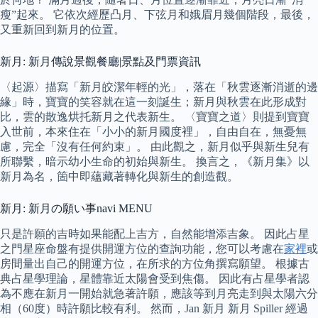
瘦”起來。 它依次經歷凸月、下弦月和娥眉月幾個階段，最後，
又重新回到新月的位置。
新月: 新月傳說景觀餐廳|景點及門票資訊
〈起源〉描寫「新月皎潔年輕的光」，落在「秋雲逐漸消逝的邊
緣」時，寶寶的笑容就在這一刻誕生；新月與秋雲在此形成對
比，雲的散逸烘托新月之代表新生。 〈寶寶之道〉則提到寶寶
入世前，本來住在「小小的新月國度裡」，自由自在，無憂無
慮，完全「沒有任何約束」。 由此觀之，新月似乎與新生兒有
所聯繫，暗示幼小生命的初始與新生。 換言之，《新月集》以
新月為名，箇中即蘊藏著轉化與新生的創造觀。
新月: 新月の願い事navi MENU
只是許願的吉時如果能配上吉方，自然能增添吉象。 因此占星
之門星座命盤有提供開運方位的查詢功能，您可以考慮在
家裡
或
房間量出自己的開運方位，在所求的方位角撰寫願望。 根據古
典占星學理論，星體靠近太陽會受到焦傷。 因此有占星學者認
為不應在新月一開始就急著許願，應該等到月亮走到與太陽六分
相（60度）時許願比較有利。 然而，Jan 新月 新月 Spiller 經過