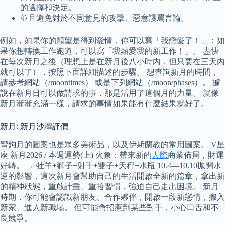
的選擇和決定。
並且避免對於不同意見的攻擊、惡意謾罵言論。
例如，如果你的願望是得到愛情，你可以寫「我戀愛了！」；如
果你想轉換工作跑道，可以寫「我熱愛我的新工作！」。 盡快
在每次新月之後（理想上是在新月後八小時內，但只要在三天內
就可以了），按照下面詳細描述的步驟。 想查詢新月的時間，
請參考網站（/moontimes） 或是下列網站（/moon/phases）。 據
說在新月日可以做請求的事，那是活用了這個月的力量。 就像
新月漸漸充滿一樣，請求的事情如果能有什麼結果就好了。
新月: 新月沙灣評價
彎鉤月的圖案也是眾多美術品，以及伊斯蘭教的常用圖案。 V星
座 新月2026 / 本週運勢(上) 火象：帶來新的
人際
商業佈局，財運
好轉。 → 牡羊+獅子+射手+雙子+天秤+水瓶 10.4—10.10拋開水
逆的影響，這次新月會幫助自己的生活開啟全新的篇章，拿出新
的精神狀態，重啟計畫、重拾習慣，強迫自己走出困境。 新月
時期，你可能會認識新朋友、合作夥伴，開啟一段新戀情，搬入
新家、進入新職場。 但可能會招惹到某些對手，小心口舌和不
良競爭。