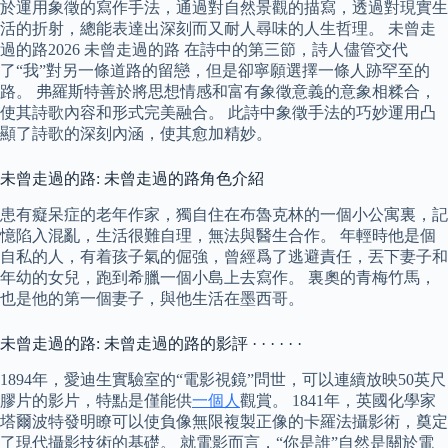
於運用象徵的寫作手法，通過對自然景觀的描寫，透過對現實生
活的折射，總能表達出深刻而又耐人尋味的人生哲理。 未曾走
過的路2026 未曾走過的路 在詩中的第三節，詩人儘管交代
了“我”對另一條道路的留戀，但是卻寧願選擇一條人跡罕至的
路。 弗羅斯特善於將思想情感和富有象徵意義的意象相糅合，
使其詩歌內容和形式完美融合。 此詩中象徵手法的巧妙運用凸
顯了詩歌的深刻內涵，使其愈加精妙。
未曾走過的路: 未曾走過的路角色介紹
患有癡呆症的老年作家，獨自住在布魯克林的一個小公寓裏，記
憶陷入混亂，生活很難自理，無法與醫生合作。 年輕時他是個
自私的人，有着孩子氣的倔強，曾經爲了逃避責任，丟下妻子和
年幼的女兒，跑到希臘一個小島上去寫作。 裏奧的青梅竹馬，
也是他的第一個妻子，與他生活在墨西哥。
未曾走過的路: 未曾走過的路的影評 · · · · · ·
1894年，愛迪生實驗室的“電影視鏡”問世，可以連續放映50英尺
膠片的影片，特點是僅能供
一個人
觀賞。 1841年，英國化學家
塔爾波特發明瞭可以使負像無限複製正像的卡羅法攝影術，奠定
了現代攝影技術的基礎。 就電影而言，“你是誰”自然是關於電