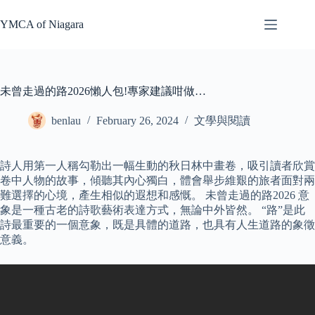
Skip
to
YMCA of Niagara
content
未曾走過的路2026懶人包!專家建議咁做…
benlau
February 26, 2024
文學與閱讀
詩人用第一人稱勾勒出一幅生動的秋日林中畫卷，吸引讀者欣賞
卷中人物的故事，傾聽其內心獨白，體會舉步維艱的旅者面對兩
難選擇的心境，產生相似的遐想和感慨。 未曾走過的路2026 意
象是一種古老的詩歌藝術表達方式，無論中外皆然。 “路”是此
詩最重要的一個意象，既是具體的道路，也具有人生道路的象徵
意義。