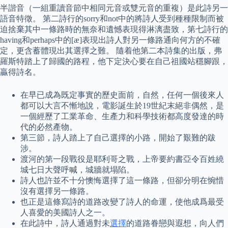
半諧音（一組重讀音節中相同元音或雙元音的重複）是此詩另一
語音特徵。 第二詩行的sorry和not中的將詩人受到種種限制而被
迫捨棄其中一條路時的無奈和遺憾表現得淋漓盡致，第七詩行的
having和perhaps中的[æ]表現出詩人對另一條路通向何方的不確
定，更含蓄體現出其選擇之難。 隨着他第二本詩集的出版，弗
羅斯特踏上了歸國的路程，他下定決心要在自己祖國站穩腳跟，
贏得詩名。
在早已成為既定事實的歷史面前，自然，任何一個後來人
都可以大言不慚地說，電影誕生於19世紀末絕非偶然，是
一個經歷了工業革命、生產力和科學技術都高度發達的時
代的必然產物。
第三節，詩人踏上了自己選擇的小路，開始了艱難的跋
涉。
渡河的第一段戰役是耶利哥之戰，上帝要約書亞令百姓繞
城七日大聲呼喊，城牆就塌陷。
詩人也許並不十分懊悔選擇了這一條路，但卻分明在惋惜
沒有選擇另一條路。
也正是這條寫詩的道路改變了詩人的命運，使他成爲最受
人喜愛的美國詩人之一。
在此詩中，詩人通過對未
選擇
的道路眷戀與遐想，向人們