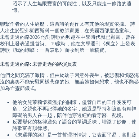
昭示了人生無限豐富的可能性，以及只能走一條路的遺
憾。
聯繫作者的人生經歷，這首詩的創作又有其他的現實依據。 詩
人出生於聖弗朗西斯科一個教師家庭，在美國西部度過童年。
未曾走過的路2026 他對詩歌的興趣在中學時代就已顯露，曾在
校刊上發表過幾首詩。 19歲時，他在文學週刊《獨立》上發表
詩歌《我的蝴蝶：一首哀歌》而收到第一筆稿費。
未曾走過的路: 未曾走過的路演員表
他們之間充滿了激情，但由於幼子因意外喪生，被悲傷和憤怒淹
沒的裏奧不能安慰同樣悲傷的她，無論她如何懇求，他也不願參
加為亡靈節儀式。
他的女兒茉莉懷着溫柔的關懷，儘管自己的工作岌岌可
危，父親也不再記得她的名字，她還是堅持和這個有精神
障礙的男人在一起，陪伴他穿過紐約看牙醫、配鏡。
反覆變化的格律避免了語音的單調乏味，增添了妙趣，使
詩歌富有韻律感。
《未選擇的路》是一首哲理抒情詩，它表面平易，實則蘊