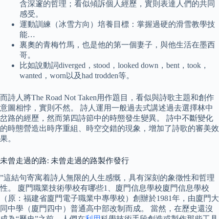
含深邃的哲理；看似傾訴個人經歷，實則表達人們的共同
感受。
運動訓練（冰雪方向）培養目標：掌握過硬的滑雪教學技
能…
裏奧的青梅竹馬，也是他的第一個妻子，與他生活在墨西
哥。
比如說動詞diverged，stood，looked down，bent，took，
wanted，worn以及had trodden等。
而詩人將The Road Not Taken用作題目，看似與詩歌主題和創作
意圖相悖，實則不然。 詩人運用一般過去式講述過去選擇林中
岔路的經歷，然而第四詩節中的時態發生變異。 詩中不斷變化
的時態營造出時序重組、時空交錯的現象，增加了詩歌的審美效
果。
未曾走過的路: 未曾走過的路製作發行
”這結句寄寓着詩人無限的人生感慨，具有深刻的象徵性和哲理
性。 廈門職業技術學校有哪些1、廈門信息學校廈門信息學校
（原：福建省廈門電子職業中專學校）創辦於1981年，由廈門大
同中學（廈門四中）普通高中部改制而成。 當然，在歷史還沒
成為“歷史”之前，人們在
利用
科學技術手段創造或製作那些工具