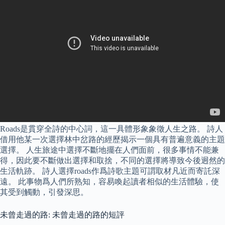
Roads是貫穿全詩的中心詞，這一具體形象象徵人生之路。 詩人
借用他某一次選擇林中岔路的經歷揭示一個具有普遍意義的主題
選擇。 人生旅途中選擇不斷地擺在人們面前，很多事情不能兼
得，因此要不斷做出選擇和取捨，不同的選擇將導致今後迥然的
生活軌跡。 詩人選擇roads作爲詩歌主題可謂取材凡近而寄託深
遠。 此事物爲人們所熟知，容易喚起讀者相似的生活體驗，使
其受到觸動，引發深思。
未曾走過的路: 未曾走過的路的短評