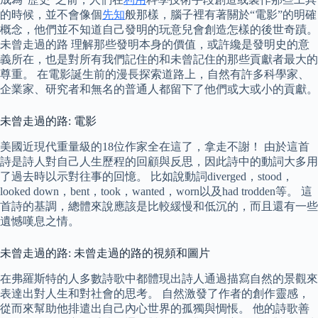
的時候，並不會像個
先知
般那樣，腦子裡有著關於“電影”的明確
概念，他們並不知道自己發明的玩意兒會創造怎樣的後世奇蹟。
未曾走過的路 理解那些發明本身的價值，或許纔是發明史的意
義所在，也是對所有我們記住的和未曾記住的那些貢獻者最大的
尊重。 在電影誕生前的漫長探索道路上，自然有許多科學家、
企業家、研究者和無名的普通人都留下了他們或大或小的貢獻。
未曾走過的路: 電影
美國近現代重量級的18位作家全在這了，拿走不謝！ 由於這首
詩是詩人對自己人生歷程的回顧與反思，因此詩中的動詞大多用
了過去時以示對往事的回憶。 比如說動詞diverged，stood，
looked down，bent，took，wanted，worn以及had trodden等。 這
首詩的基調，總體來說應該是比較緩慢和低沉的，而且還有一些
遺憾嘆息之情。
未曾走過的路: 未曾走過的路的視頻和圖片
在弗羅斯特的人多數詩歌中都體現出詩人通過描寫自然的景觀來
表達出對人生和對社會的思考。 自然激發了作者的創作靈感，
從而來幫助他排遣出自己內心世界的孤獨與惆悵。 他的詩歌善