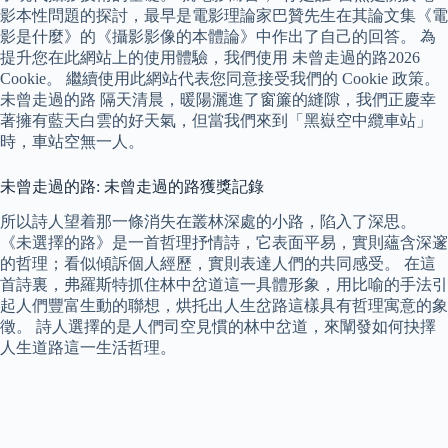
影本性問題的探討，最早是電影理論家巴贊先生在其論文集《電
影是什麼》的《攝影影像的本體論》中作出了自己的回答。 為
提升您在此網站上的使用體驗，我們使用 未曾走過的路2026
Cookie。 繼續使用此網站代表您同意接受我們的 Cookie 政策。
未曾走過的路 隔天清晨，暖陽灑進了窗簾的縫隙，我們正慶幸
著擁有藍天白雲的好天氣，但當我們來到「黑嶽空中纜車站」
時，車站空無一人。
未曾走過的路: 未曾走過的路獲獎記錄
所以詩人望着那一條消失在叢林深處的小路，陷入了深思。
《未選擇的路》是一首哲理抒情詩，它表面平易，實則蘊含深邃
的哲理；看似傾訴個人經歷，實則表達人們的共同感受。 在這
首詩裏，弗羅斯特抓住林中岔道這一具體形象，用比喻的手法引
起人們豐富生動的聯想，烘托出人生岔路這樣具有哲理寓意的象
徵。 詩人選擇的是人們司空見慣的林中岔道，來闡發如何抉擇
人生道路這一生活哲理。