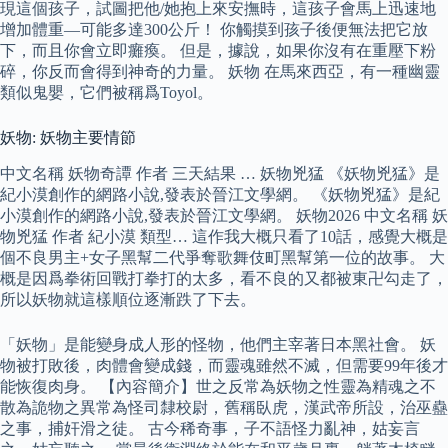
現這個孩子，試圖把他/她抱上來安撫時，這孩子會馬上迅速地
增加體重—可能多達300公斤！ 你觸摸到孩子後便無法把它放
下，而且你會立即癱瘓。 但是，據說，如果你沒有在重壓下粉
碎，你反而會得到神奇的力量。 妖物 在馬來西亞，有一種幽靈
類似鬼嬰，它們被稱爲Toyol。
妖物: 妖物主要情節
中文名稱 妖物奇譚 作者 三天結果 … 妖物兇猛 《妖物兇猛》是
紀小漠創作的網路小說,發表於晉江文學網。 《妖物兇猛》是紀
小漠創作的網路小說,發表於晉江文學網。 妖物2026 中文名稱 妖
物兇猛 作者 紀小漠 類型… 這作我大概只看了10話，感覺大概是
個不良男主+女子黑幫二代爭奪歌舞伎町黑幫第一位的故事。 大
概是因爲拳術回戰打拳打的太多，看不良的又都被東卍勾走了，
所以妖物就這樣順位逐漸跌了下去。
「妖物」是能變身成人形的怪物，他們主宰著日本黑社會。 妖
物被打敗後，肉體會變成錢，而靈魂雖然不滅，但需要99年後才
能恢復肉身。 【內容簡介】世之反常為妖物之性靈為精魂之不
散為詭物之異常為怪司隸校尉，舊稱臥虎，漢武帝所設，治巫蠱
之事，捕奸滑之徒。 古今稀奇事，子不語怪力亂神，姑妄言