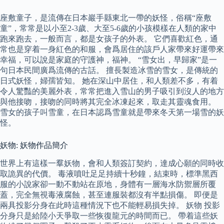
座敷童子，是流傳在日本巖手縣東北一帶的妖怪，俗稱“座敷
童”，常常是以小至2-3歲、大至5-6歲的小孩模樣在人類的家中
跑來跑去，一般而言，都是女孩子的外表。 它們喜歡紅色，通
常也是穿着一身紅色的和服，會爲居住的該戶人家帶來好運帶來
幸福，可以說是家庭的守護神，福神。 “雪女出，早歸家”是一
句日本民間廣爲流傳的古話。 擅長製造冰雪的雪女，是傳統的
日式妖怪，婦孺皆知。 她在深山中居住，和人類差不多，有着
令人驚豔的美麗外表，常常把進入雪山的男子吸引到沒人的地方
與他接吻，接吻的同時將其完全冰凍起來，取走其靈魂食用。
雪女的孩子叫雪童，在日本認爲雪童就是帶來冬天第一場雪的妖
怪。
妖物: 妖物作品簡介
世界上有這樣一羣妖物，會和人類簽訂契約，達成心願的同時收
取詭異的代價。 毒液噴吐足足持續十秒鐘，結束時，標準黑西
服的小說家卻一動不動站在原地，身體有一層海水防禦層所覆
蓋，完全無視毒液腐蝕，甚至連服裝都沒有半點損傷。 即便是
兩具投影分身在此時這種情況下也不能輕易損失掉。 妖物 投影
分身只是給陸小天爭取一些恢復龍元的時間而已。 帶着這些妖