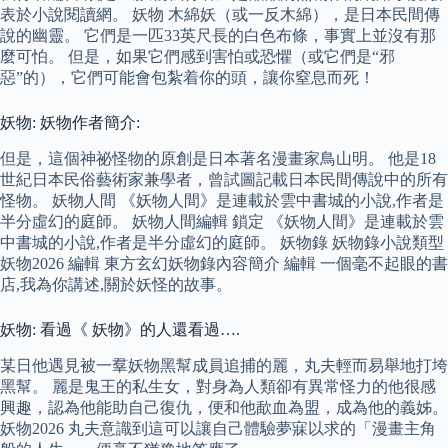
表於小說閱讀網。 妖物 木綿妖（或一反木綿），是日本民間傳
說的幽靈。 它們是一匹33英尺長的白色布條，事實上並沒有那
麼可怕。 但是，如果它們感到害怕或恐懼（或它們是“邪
惡”的），它們可能會包紮着你的頭，讓你窒息而死！
妖物: 妖物作者簡介:
但是，這個神祕怪物的原創是日本著名漫畫家鳥山明。 他是18
世紀日本民俗藝術家兼學者，曾試圖記載日本民間傳說中的所有
怪物。 妖物人間 《妖物人間》是連載於雲中書城的小說,作者是
半分虛幻的庭師。 妖物人間編輯 鎖定 《妖物人間》是連載於雲
中書城的小說,作者是半分虛幻的庭師。 妖物錄 妖物錄小說類型
妖物2026 編輯 東方玄幻妖物錄內容簡介 編輯 一個毫不起眼的書
店,我為你講述,關於妖怪的故事。
妖物: 看過《 妖物》的人還看過….
某日他遇見被一羣妖物黑幫成員追捕的麗，丸夫輕而易舉地打垮
黑幫。 麗是鬼王的私生女，對身為人類卻有異常怪力的他很感
興趣，認為他能助自己復仇，便和他歃血為盟，成為他的義姊。
妖物2026 丸夫意識到這可以讓自己體驗夢寐以求的「漫畫主角