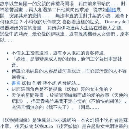
故事以主角陽一的父親的葬禮爲開場，藉由前來弔唁的…… 對
神發誓漫畫 ，兩人相遇第二日他就向她求婚，從求婚
開始
展
開，突如其來的戀情……，無法率直的面對井葉的小惠，她會下
何種決定？ 小時候的玩伴志文 喜歡着這樣的世朵。 Dear my doll
機器娃娃的誓約漫畫 ，莉姆與伊歐達兩人生活在機器人之國。
戀愛中的莉姆，最心愛的伊歐達，還有溫柔機器人女傭們，原本
以……
不僅女主投懷送抱，還有令人眼紅的貴客待遇。
「妖物」是能變身成人形的怪物，他們主宰著日本黑社
會。
傳說心地純良的人容易被河童親近，而心靈污濁的人不容
易看見。
書名
妖物 作者 蔣小虎 首發網站…
封面這個角色是不是挺像《妖物》裏的女主角的？
天使的房間漫畫 ，於聖誕節編織而成的愛的故事《天使的
房間》， 描寫青梅竹馬間不定心情的《不愉快的關係》，
充滿苦惱無奈的《我不去了》、《因爲……
《妖物異聞錄》是連載於17k小說網的一本玄幻類小說,作者是蘇
小孽。 後宮妖物 妖物2026 《後宮妖物》是在起點女生網連載的