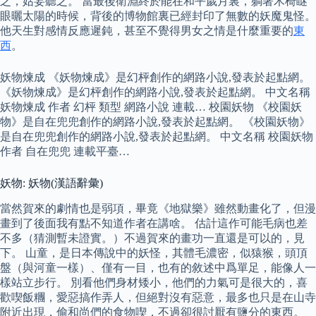
之，姑妄聽之。 當最後衛淵終於能在和平歲月裏，躺著木椅瞇
眼曬太陽的時候，背後的博物館裏已經封印了無數的妖魔鬼怪。
他天生對感情反應遲鈍，甚至不覺得男女之情是什麼重要的
東
西
。
妖物煉成 《妖物煉成》是幻枰創作的網路小說,發表於起點網。
《妖物煉成》是幻枰創作的網路小說,發表於起點網。 中文名稱
妖物煉成 作者 幻枰 類型 網路小說 連載… 校園妖物 《校園妖
物》是自在兜兜創作的網路小說,發表於起點網。 《校園妖物》
是自在兜兜創作的網路小說,發表於起點網。 中文名稱 校園妖物
作者 自在兜兜 連載平臺…
妖物: 妖物(漢語辭彙)
當然賀來的劇情也是弱項，畢竟《地獄樂》雖然動畫化了，但漫
畫到了後面我有點不知道作者在講啥。 估計這作可能毛病也差
不多（猜測暫未證實。）不過賀來的畫功一直還是可以的，見
下。 山童，是日本傳說中的妖怪，其體毛濃密，似猿猴，頭頂
盤（與河童一樣）、僅有一目，也有的敘述中爲單足，能像人一
樣站立步行。 別看他們身材矮小，他們的力氣可是很大的，喜
歡喫飯糰，愛惡搞作弄人，但絕對沒有惡意，最多也只是在山寺
附近出現，偷和尚們的食物喫，不過卻很討厭有鹽分的東西。