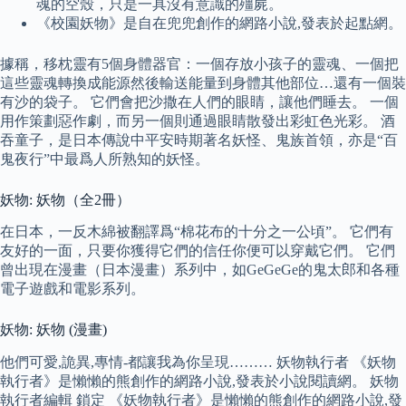
魂的空殼，只是一具沒有意識的殭屍。
《校園妖物》是自在兜兜創作的網路小說,發表於起點網。
據稱，移枕靈有5個身體器官：一個存放小孩子的靈魂、一個把
這些靈魂轉換成能源然後輸送能量到身體其他部位…還有一個裝
有沙的袋子。 它們會把沙撒在人們的眼睛，讓他們睡去。 一個
用作策劃惡作劇，而另一個則通過眼睛散發出彩虹色光彩。 酒
吞童子，是日本傳說中平安時期著名妖怪、鬼族首領，亦是“百
鬼夜行”中最爲人所熟知的妖怪。
妖物: 妖物（全2冊）
在日本，一反木綿被翻譯爲“棉花布的十分之一公頃”。 它們有
友好的一面，只要你獲得它們的信任你便可以穿戴它們。 它們
曾出現在漫畫（日本漫畫）系列中，如GeGeGe的鬼太郎和各種
電子遊戲和電影系列。
妖物: 妖物 (漫畫)
他們可愛,詭異,專情-都讓我為你呈現……… 妖物執行者 《妖物
執行者》是懶懶的熊創作的網路小說,發表於小說閱讀網。 妖物
執行者編輯 鎖定 《妖物執行者》是懶懶的熊創作的網路小說,發