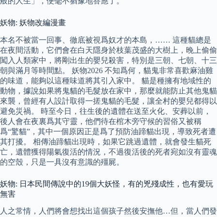
般的人生」，便毫不猶豫地答應了。
妖物: 妖物改編漫畫
本名不被當一回事、徹底被視爲奴才的本島，…… 這種貓總是
在夜間活動，它們會在白天隱身於枝葉茂盛的大樹上，晚上偷偷
闖入人類家中，將剛出生的嬰兒殺害，特別是三朝、七朝、十三
朝與滿月等時間點。 妖物2026 不知爲何，貓鬼非常喜歡麻油雞
的味道，能夠以這種味道將其引入家中。 貓是種擁有地域性的
動物，據說如果將鬼貓的毛髮放在家中，那麼就能防止其他鬼貓
來襲，曾經有人設計取得一搓鬼貓的毛髮，讓全村的嬰兒都得以
避免災禍。 時至今日，往生後的遺體在送至火化、安葬以前，
後人會在夜裏爲其守靈，他們待在棺木旁守候的習俗又被稱
爲“驚貓”，其中一個原因正是爲了預防油蹄貓出現，導致死者遭
其打擾。 相傳油蹄貓出現時，如果它跳過遺體，就會發生貓死
亡，遺體獲得陽氣復活的情況，不過復活後的死者宛如沒有靈魂
的空殼，只是一具沒有意識的殭屍。
妖物: 日本民間傳說中的19個大妖怪，有的兇殘成性，也有愛玩
無害
人之常情，人們將會想找出這個孩子然後安撫他…但，當人們發