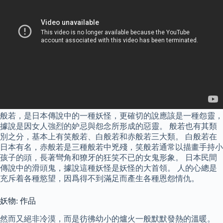
般若，是日本傳說中的一種妖怪，更確切的說應該是一種怨靈，
據說是因女人強烈的妒忌與怨念所形成的惡靈。 般若也有其類
別之分，基本上有笑般若、白般若和赤般若三大類。 白般若在
日本有名，赤般若是三種般若中兇殘，笑般若通常以描畫手持小
孩子的頭，長著彎角和獠牙的狂笑不已的女鬼形象。 日本民間
傳說中的滑頭鬼，據說這種妖怪是妖怪的大首領。 人的心總是
充斥着各種慾望，因爲得不到滿足而產生各種恩怨情仇。
妖物: 作品
然而又絕非冷漠，而是彷彿幼小的爐火一般默默發熱的溫暖。