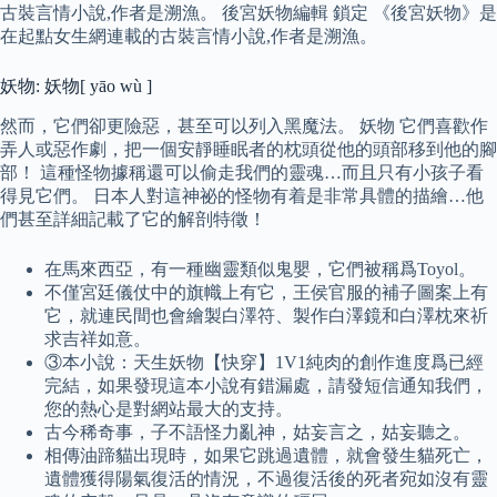
古裝言情小說,作者是溯漁。 後宮妖物編輯 鎖定 《後宮妖物》是
在起點女生網連載的古裝言情小說,作者是溯漁。
妖物: 妖物[ yāo wù ]
然而，它們卻更險惡，甚至可以列入黑魔法。 妖物 它們喜歡作
弄人或惡作劇，把一個安靜睡眠者的枕頭從他的頭部移到他的腳
部！ 這種怪物據稱還可以偷走我們的靈魂…而且只有小孩子看
得見它們。 日本人對這神祕的怪物有着是非常具體的描繪…他
們甚至詳細記載了它的解剖特徵！
在馬來西亞，有一種幽靈類似鬼嬰，它們被稱爲Toyol。
不僅宮廷儀仗中的旗幟上有它，王侯官服的補子圖案上有
它，就連民間也會繪製白澤符、製作白澤鏡和白澤枕來祈
求吉祥如意。
③本小說：天生妖物【快穿】1V1純肉的創作進度爲已經
完結，如果發現這本小說有錯漏處，請發短信通知我們，
您的熱心是對網站最大的支持。
古今稀奇事，子不語怪力亂神，姑妄言之，姑妄聽之。
相傳油蹄貓出現時，如果它跳過遺體，就會發生貓死亡，
遺體獲得陽氣復活的情況，不過復活後的死者宛如沒有靈