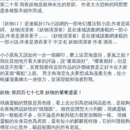
第二十章 雨夜妖物是殺神永生的章節。 作者大大恐怖的阿肥歷
盡各種艱辛細作而成。
《妖物11 》是連載於17k小說網的一部奇幻魔法類小說,作者是延
繹。 妖物清潔者 《妖物清潔者》是在連城讀書網連載的一部小
說,作者是酒吞童子…… 《妖物清潔者》是在連城讀書網連載的
一部小說,作者是酒吞童子 中文名 妖物清潔者 作者 酒吞…
小小菜鳥又該如何一步一個腳印，攀上這雲海盡頭，蒼嵐之巔？
我在其他地方看大家的評論，說“畫風很好”、“哪裏都好，但是
就是不想看”，其實我覺得這部作品的評價確實是正好卡在大家
的某個“癢點”上面。 男主角海堂丸夫夢想成為漫畫主角，從小
根據漫畫練出一身怪力，並渴望能和強者對戰。
妖物: 第四百七十七章 妖物的饕餮盛宴！
琅嬌靈貓的雙眼是異色瞳，看上去分別爲碧綠與晶藍色，是能夠
在夜晚辨認妖怪的“陰陽眼”。 雖然從體型大小判斷，琅嬌靈貓
與一般貓差不多，但不論是外貌與能力都更加獨樹一格。 琅嬌
靈貓的全身花色爲虎斑，還有短小的麒麟尾特徵，它的叫聲能夠
傳至10公里外，驅趕範圍內的所有老鼠。