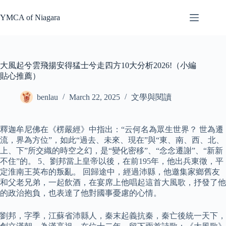
Skip
to
YMCA of Niagara
content
大風起兮雲飛揚安得猛士兮走四方10大分析2026!（小編
貼心推薦）
benlau
March 22, 2025
文學與閱讀
釋迦牟尼佛在《楞嚴經》中指出：“云何名為眾生世界？ 世為遷
流，界為方位”，如此“過去、未來、現在”與“東、南、西、北、
上、下”所交織的時空之幻，是“變化密移”、“念念遷謝”、“新新
不住”的。 5、劉邦當上皇帝以後，在前195年，他出兵東徵，平
定淮南王英布的叛亂。 回歸途中，經過沛縣，他邀集家鄉舊友
和父老兄弟，一起飲酒，在宴席上他唱起這首大風歌，抒發了他
的政治抱負，也表達了他對國事憂慮的心情。
劉邦，字季，江蘇省沛縣人，秦末起義抗秦，秦亡後統一天下，