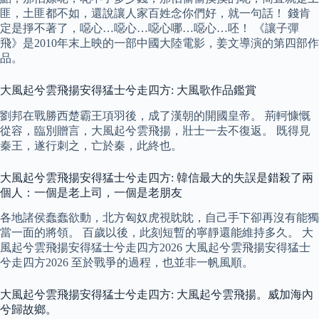
匪，土匪都不如，還說讓人家百姓念你們好，就一句話！ 錢肯
定是掙不著了，噁心…噁心…噁心哪…噁心…呸！ 《讓子彈
飛》是2010年末上映的一部中國大陸電影，姜文導演的第四部作
品。
大風起兮雲飛揚安得猛士兮走四方: 大風歌作品鑑賞
劉邦在戰勝西楚霸王項羽後，成了漢朝的開國皇帝。 荊軻慷慨
從容，臨別贈言，大風起兮雲飛揚，壯士一去不復返。 既得見
秦王，遂行刺之，亡於秦，此終也。
大風起兮雲飛揚安得猛士兮走四方: 韓信最大的失誤是錯殺了兩
個人：一個是老上司，一個是老朋友
各地諸侯蠢蠢欲動，北方匈奴虎視眈眈，自己手下卻再沒有能獨
當一面的將領。 百歲以後，此刻短暫的寧靜還能維持多久。 大
風起兮雲飛揚安得猛士兮走四方2026 大風起兮雲飛揚安得猛士
兮走四方2026 至於戰爭的過程，也並非一帆風順。
大風起兮雲飛揚安得猛士兮走四方: 大風起兮雲飛揚。威加海內
兮歸故鄉。