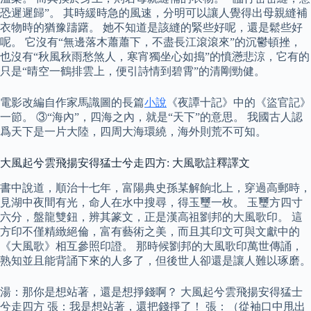
恐遲遲歸”。 其時緩時急的風速，分明可以讓人覺得出母親縫補
衣物時的猶豫躊躇。 她不知道是該縫的緊些好呢，還是鬆些好
呢。 它沒有“無邊落木蕭蕭下，不盡長江滾滾來”的沉鬱頓挫，
也沒有“秋風秋雨愁煞人，寒宵獨坐心如搗”的憤懣悲涼，它有的
只是“晴空一鶴排雲上，便引詩情到碧霄”的清剛勁健。
電影改編自作家馬識圖的長篇
小說
《夜譚十記》中的《盜官記》
一節。 ③“海內”，四海之內，就是“天下”的意思。 我國古人認
爲天下是一片大陸，四周大海環繞，海外則荒不可知。
大風起兮雲飛揚安得猛士兮走四方: 大風歌註釋譯文
書中說道，順治十七年，富陽典史孫某解餉北上，穿過高郵時，
見湖中夜間有光，命人在水中搜尋，得玉璽一枚。 玉璽方四寸
六分，盤龍雙鈕，辨其篆文，正是漢高祖劉邦的大風歌印。 這
方印不僅精緻絕倫，富有藝術之美，而且其印文可與文獻中的
《大風歌》相互參照印證。 那時候劉邦的大風歌印萬世傳誦，
熟知並且能背誦下來的人多了，但後世人卻還是讓人難以琢磨。
湯：那你是想站著，還是想掙錢啊？ 大風起兮雲飛揚安得猛士
兮走四方 張：我是想站著，還把錢掙了！ 張：（從袖口中甩出