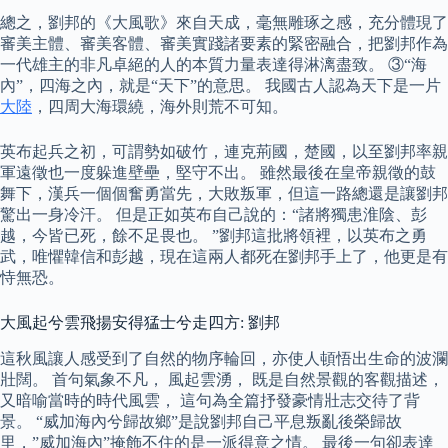
總之，劉邦的《大風歌》來自天成，毫無雕琢之感，充分體現了
審美主體、審美客體、審美實踐諸要素的緊密融合，把劉邦作為
一代雄主的非凡卓絕的人的本質力量表達得淋漓盡致。 ③“海
內”，四海之內，就是“天下”的意思。 我國古人認為天下是一片
大陸
，四周大海環繞，海外則荒不可知。
英布起兵之初，可謂勢如破竹，連克荊國，楚國，以至劉邦率親
軍遠徵也一度躲進壁壘，堅守不出。 雖然最後在皇帝親徵的鼓
舞下，漢兵一個個奮勇當先，大敗叛軍，但這一路總還是讓劉邦
驚出一身冷汗。 但是正如英布自己說的：“諸將獨患淮陰、彭
越，今皆已死，餘不足畏也。 ”劉邦這批將領裡，以英布之勇
武，唯懼韓信和彭越，現在這兩人都死在劉邦手上了，他更是有
恃無恐。
大風起兮雲飛揚安得猛士兮走四方: 劉邦
這秋風讓人感受到了自然的物序輪回，亦使人頓悟出生命的波瀾
壯闊。 首句氣象不凡， 風起雲湧， 既是自然景觀的客觀描述，
又暗喻當時的時代風雲， 這句為全篇抒發豪情壯志交待了背
景。 “威加海內兮歸故鄉”是說劉邦自己平息叛亂後榮歸故
里，”威加海內”掩飾不住的是一派得意之情。 最後一句卻表達