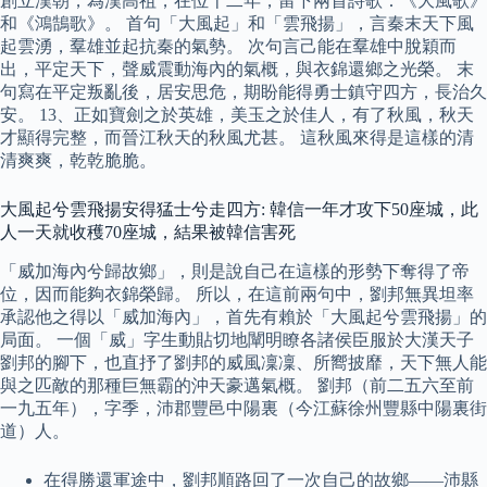
創立漢朝，為漢高祖，在位十二年，留下兩首詩歌：《大風歌》
和《鴻鵠歌》。 首句「大風起」和「雲飛揚」，言秦末天下風
起雲湧，羣雄並起抗秦的氣勢。 次句言己能在羣雄中脫穎而
出，平定天下，聲威震動海內的氣概，與衣錦還鄉之光榮。 末
句寫在平定叛亂後，居安思危，期盼能得勇士鎮守四方，長治久
安。 13、正如寶劍之於英雄，美玉之於佳人，有了秋風，秋天
才顯得完整，而晉江秋天的秋風尤甚。 這秋風來得是這樣的清
清爽爽，乾乾脆脆。
大風起兮雲飛揚安得猛士兮走四方: 韓信一年才攻下50座城，此
人一天就收穫70座城，結果被韓信害死
「威加海內兮歸故鄉」，則是說自己在這樣的形勢下奪得了帝
位，因而能夠衣錦榮歸。 所以，在這前兩句中，劉邦無異坦率
承認他之得以「威加海內」，首先有賴於「大風起兮雲飛揚」的
局面。 一個「威」字生動貼切地闡明瞭各諸侯臣服於大漢天子
劉邦的腳下，也直抒了劉邦的威風凜凜、所嚮披靡，天下無人能
與之匹敵的那種巨無霸的沖天豪邁氣概。 劉邦（前二五六至前
一九五年），字季，沛郡豐邑中陽裏（今江蘇徐州豐縣中陽裏街
道）人。
在得勝還軍途中，劉邦順路回了一次自己的故鄉——沛縣