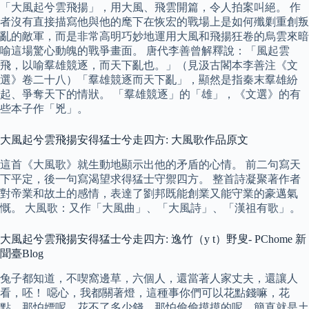
「大風起兮雲飛揚」，用大風、飛雲開篇，令人拍案叫絕。 作
者沒有直接描寫他與他的麾下在恢宏的戰場上是如何殲剿重創叛
亂的敵軍，而是非常高明巧妙地運用大風和飛揚狂卷的烏雲來暗
喻這場驚心動魄的戰爭畫面。 唐代李善曾解釋說：「風起雲
飛，以喻羣雄競逐，而天下亂也。」（見汲古閣本李善注《文
選》卷二十八）「羣雄競逐而天下亂」，顯然是指秦末羣雄紛
起、爭奪天下的情狀。 「羣雄競逐」的「雄」，《文選》的有
些本子作「兇」。
大風起兮雲飛揚安得猛士兮走四方: 大風歌作品原文
這首《大風歌》就生動地顯示出他的矛盾的心情。 前二句寫天
下平定，後一句寫渴望求得猛士守禦四方。 整首詩凝聚著作者
對帝業和故土的感情，表達了劉邦既能創業又能守業的豪邁氣
慨。 大風歌：又作「大風曲」、「大風詩」、「漢祖有歌」。
大風起兮雲飛揚安得猛士兮走四方: 逸竹（y t）野叟- PChome 新
聞臺Blog
兔子都知道，不喫窩邊草，六個人，還當著人家丈夫，還讓人
看，呸！ 噁心，我都關著燈，這種事你們可以花點錢嘛，花
點，那怕嫖呢，花不了多少錢，那怕偷偷摸摸的呢，簡直就是土