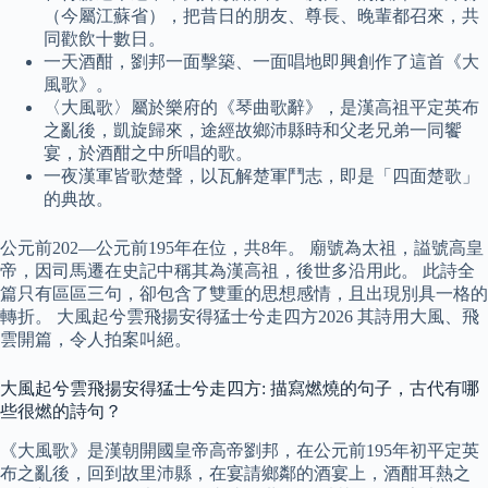
（今屬江蘇省），把昔日的朋友、尊長、晚輩都召來，共
同歡飲十數日。
一天酒酣，劉邦一面擊築、一面唱地即興創作了這首《大
風歌》。
〈大風歌〉屬於樂府的《琴曲歌辭》，是漢高祖平定英布
之亂後，凱旋歸來，途經故鄉沛縣時和父老兄弟一同饗
宴，於酒酣之中所唱的歌。
一夜漢軍皆歌楚聲，以瓦解楚軍鬥志，即是「四面楚歌」
的典故。
公元前202—公元前195年在位，共8年。 廟號為太祖，謚號高皇
帝，因司馬遷在史記中稱其為漢高祖，後世多沿用此。 此詩全
篇只有區區三句，卻包含了雙重的思想感情，且出現別具一格的
轉折。 大風起兮雲飛揚安得猛士兮走四方2026 其詩用大風、飛
雲開篇，令人拍案叫絕。
大風起兮雲飛揚安得猛士兮走四方: 描寫燃燒的句子，古代有哪
些很燃的詩句？
《大風歌》是漢朝開國皇帝高帝劉邦，在公元前195年初平定英
布之亂後，回到故里沛縣，在宴請鄉鄰的酒宴上，酒酣耳熱之