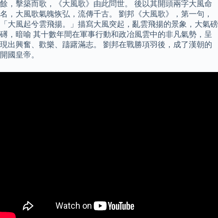
餘，擊築而歌，《大風歌》由此問世。 後以其開頭兩字大風命
名，大風歌氣魄恢弘，流傳千古。 劉邦《大風歌》，第一句，
「大風起兮雲飛揚。」描寫大風突起，亂雲飛揚的景象，大氣磅
礡，暗喻 其十數年間在軍事行動和政冶風雲中的非凡氣勢，呈
現出興奮、歡樂、躊躇滿志。 劉邦在戰勝項羽後，成了漢朝的
開國皇帝。