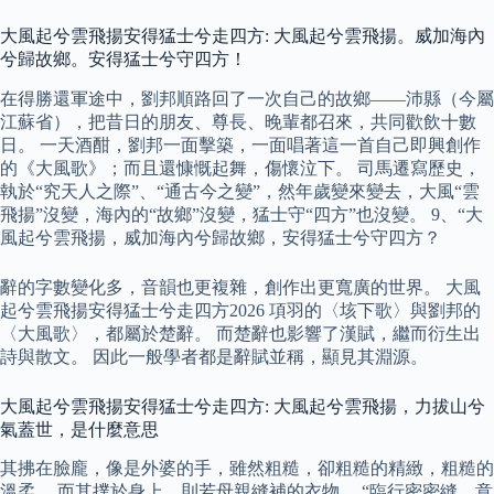
大風起兮雲飛揚安得猛士兮走四方: 大風起兮雲飛揚。威加海內
兮歸故鄉。安得猛士兮守四方！
在得勝還軍途中，劉邦順路回了一次自己的故鄉——沛縣（今屬
江蘇省），把昔日的朋友、尊長、晚輩都召來，共同歡飲十數
日。 一天酒酣，劉邦一面擊築，一面唱著這一首自己即興創作
的《大風歌》；而且還慷慨起舞，傷懷泣下。 司馬遷寫歷史，
執於“究天人之際”、“通古今之變”，然年歲變來變去，大風“雲
飛揚”沒變，海內的“故鄉”沒變，猛士守“四方”也沒變。 9、“大
風起兮雲飛揚，威加海內兮歸故鄉，安得猛士兮守四方？
辭的字數變化多，音韻也更複雜，創作出更寬廣的世界。 大風
起兮雲飛揚安得猛士兮走四方2026 項羽的〈垓下歌〉與劉邦的
〈大風歌〉，都屬於楚辭。 而楚辭也影響了漢賦，繼而衍生出
詩與散文。 因此一般學者都是辭賦並稱，顯見其淵源。
大風起兮雲飛揚安得猛士兮走四方: 大風起兮雲飛揚，力拔山兮
氣蓋世，是什麼意思
其拂在臉龐，像是外婆的手，雖然粗糙，卻粗糙的精緻，粗糙的
溫柔。 而其撲於身上，則若母親縫補的衣物。 “臨行密密縫，意