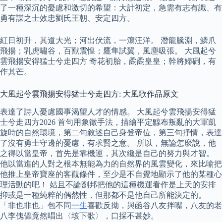
了一種深沉的憂慮和激切的希望：大計初定，急需有志有識、有
勇有謀之士效忠劉氏王朝、安定四方。
紅日初升，其道大光；河出伏流，一瀉汪洋。 潛龍騰淵，鱗爪
飛揚；乳虎嘯谷，百獸震惶；鷹隼試翼，風塵吸張。 大風起兮
雲飛揚安得猛士兮走四方 奇花初胎，矞矞皇皇；幹將婦硎，有
作其芒。
大風起兮雲飛揚安得猛士兮走四方: 大風歌作品原文
表達了詩人憂慮國事渴望人才的情感。 大風起兮雲飛揚安得猛
士兮走四方2026 首句用象徵手法，描繪平定黥布叛亂的大軍凱
旋時的自然環境，第二句敘述自己身登帝位，第三句抒情，表達
了沒有勇士守邊的憂慮，有求賢之意。 所以，無論怎麼說，他
之得以當皇帝，首先是靠機運，其次纔是自己的努力與才智。
他以當進的人對之根本無能為力的自然界的風雲變化，來比喻把
他推上皇帝寶座的客觀條件，至少是不自覺地顯示了他的某種心
理活動的吧！ 姑且不論劉邦把他的這種機運看作是上天的安排
抑或是一種純粹的偶然性，但那都不是他自己所能決定的。
「非也非也」包不同
一生
喜歡反拗，與函谷八友拌嘴，八友的老
八李傀儡竟然唱出〈垓下歌〉，口採不甚妙。