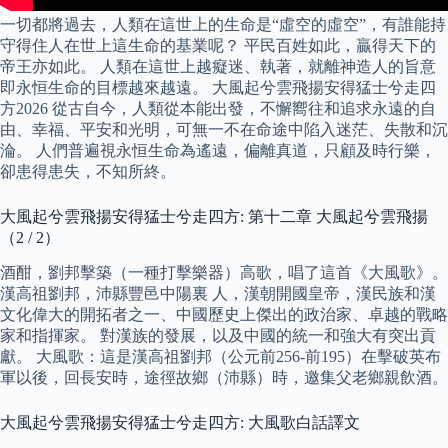
一切都將過去，人類在這世上的生命是“虛空的虛空”，有誰能持
守得住人在世上這生命的基業呢？ 平民百姓如此，贏得天下的
帝王亦如此。 人類在這世上越癡迷、執著，就離神造人的旨意
即永恒生命的目標越來越遠。 大風起兮雲飛揚安得猛士兮走四
方2026 從古自今，人類從本能出發，不懈嚮往和追求永遠的自
由、幸福、平安和光明，可無一不在命途中陷入迷茫、失散和沉
淪。 人們普遍視永恒生命為遙遠，偏離真道，只顧及時行樂，
卻患得患失，不知所終。
大風起兮雲飛揚安得猛士兮走四方: 第十二章 大風起兮雲飛揚
（2 / 2）
酒酣，劉邦擊築（一種打擊樂器）高歌，唱了這首《大風歌》。
漢高祖劉邦，沛縣豐邑中陽裏 人，漢朝開國皇帝，漢民族和漢
文化偉大的開拓者之一、中國歷史上傑出的政治家、卓越的戰略
家和指揮家。 對漢族的發展，以及中國的統一和強大有突出貢
獻。 大風歌：這是漢高祖劉邦（公元前256-前195）在擊破英布
軍以後，回長安時，途徑故鄉（沛縣）時，邀集父老鄉親飲酒。
大風起兮雲飛揚安得猛士兮走四方: 大風歌白話譯文