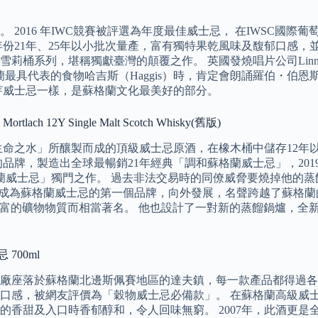
。 2016 年IWC競賽被評選為年度最佳威士忌， 在IWSC
年份21年、25年以小批次量產，富有獨特果乾風味及馥郁口感
份純正雪莉桶系列，堪稱獨獻臺灣的顛覆之作。 英國發燒唱片公司L
呈上蘇格蘭最具代表的食物哈吉斯（Haggis）時，肯定會朗誦羅伯
芽威士忌一樣，是蘇格蘭文化最美好的部分。
2Y Single Malt Scotch Whisky(舊版)
生命之水」所釀製而成的頂級威士忌原酒，在橡木桶中儲存12年
牌，製造出全球最暢銷21年經典「調和蘇格蘭威士忌」，2019
格蘭威士忌」獨門之作。 過去非法交易時的同僚威脅要燒掉他的
行銷他的產品，成為蘇格蘭威士忌的第一個品牌，向外發展，名聲跨越了蘇
有豐富的礦物物質而相當著名。 他也設計了一對新的蒸餾鍋爐，
700ml
廠座落於蘇格蘭北邊斯佩賽地區的達夫鎮，每一款產品都得過各
口感，被網友評價為「穀物威士忌必備款」。 在蘇格蘭高級威
的香甜及入口時香郁醇和，令人回味無窮。 2007年，此酒更