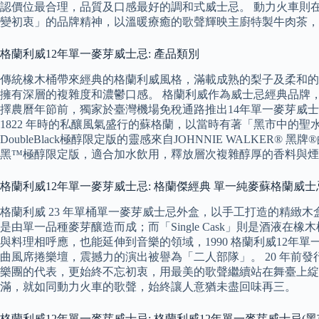
認價位最合理，品質及口感最好的調和式威士忌。 動力火車則
變初衷」的品牌精神，以溫暖療癒的歌聲輝映主廚特製牛肉茶，
格蘭利威12年單一麥芽威士忌: 產品類別
傳統橡木桶帶來經典的格蘭利威風格，滿載成熟的梨子及柔和的
擁有深層的複雜度和濃鬱口感。 格蘭利威作為威士忌經典品牌
擇農曆年節前，獨家於臺灣機場免稅通路推出14年單一麥芽威士忌。 單一麥
1822 年時的私釀風氣盛行的蘇格蘭，以當時有著「黑市中的
DoubleBlack極醇限定版的靈感來自JOHNNIE WAL
黑™極醇限定版，適合加水飲用，釋放層次複雜醇厚的香料與煙
格蘭利威12年單一麥芽威士忌: 格蘭傑經典 單一純麥蘇格蘭威士忌 Glenmorangie O
格蘭利威 23 年單桶單一麥芽威士忌外盒，以手工打造的精緻木盒
是由單一品種麥芽釀造而成；而「Single Cask」則是酒
與料理相呼應，也能延伸到音樂的領域，1990 格蘭利威12
曲風席捲樂壇，震撼力的演出被譽為「二人部隊」。 20 年前發
樂團的代表，更始終不忘初衷，用最美的歌聲繼續站在舞臺上綻放
滿，就如同動力火車的歌聲，始終讓人意猶未盡回味再三。
格蘭利威12年單一麥芽威士忌: 格蘭利威12年單一麥芽威士忌(黑