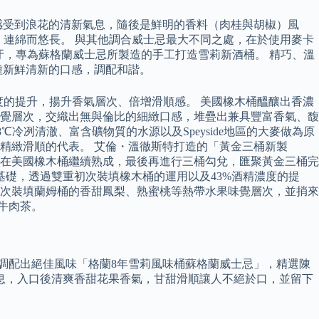
感受到浪花的清新氣息，隨後是鮮明的香料（肉桂與胡椒）風
餘韻，連綿而悠長。 與其他調合威士忌最大不同之處，在於使用麥卡
西班牙，專為蘇格蘭威士忌所製造的手工打造雪莉新酒桶。 精巧、溫
種新鮮清新的口感，調配和諧。
濃度的提升，揚升香氣層次、倍增滑順感。 美國橡木桶醞釀出香濃
覺層次，交織出無與倫比的細緻口感，堆疊出兼具豐富香氣、馥
℃冷冽清澈、富含礦物質的水源以及Speyside地區的大麥做為原
精緻滑順的代表。 艾倫・溫徹斯特打造的「黃金三桶新製
液在美國橡木桶繼續熟成，最後再進行三桶勾兌，匯聚黃金三桶完
的基礎，透過雙重初次裝填橡木桶的運用以及43%酒精濃度的提
次裝填蘭姆桶的香甜鳳梨、熟蜜桃等熱帶水果味覺層次，並捎來
牛肉茶。
調配出絕佳風味「格蘭8年雪莉風味桶蘇格蘭威士忌」，精選陳
息，入口後清爽香甜花果香氣，甘甜滑順讓人不絕於口，並留下