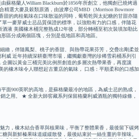
illiam Blackburn於1856年所創立，他獨創已燒烤過
合精選大麥及穀類原酒，由波摩公司MBD（Morrison Bowmore
醇風味，芬芳香甜的肉桂氣味在口味散溢的同時，葡萄乾與太妃糖的甘甜亦隨
之後成為了單一麥芽威士忌品質保證的標準，以強勁有力的口感，伴隨花
酒液 美國橡木桶完整熟成12年後，部分轉桶至初次裝填加勒比
地形區分成兩個區塊，分別是低地區和高地區。
細緻，伴隨鳳梨、桃子的香甜、與熱帶花果芬芳，交疊出剛柔並
利威 近年持續深耕臺灣市場，繼獨獻臺灣的珍稀雪莉桶系列引
」，企圖以黃金三桶完美比例所創造的多層次熱帶果香，再度讓
甜美的橡木味令人聯想起古董店的氣味， 口感：平順柔和的口感加
平面900英呎的高地，是蘇格蘭最冷的地區，為威士忌的熟成，
行銷之用。 ★ 全新大師窖藏系列保留格蘭利威酒瓶的獨特線條，
魅力，橡木結合香草與核果味，平衡了整體果香，最後留下碳烤
仁糖與新鮮榛果味道緩緩散發，最後結束於一絲生薑的辛辣味。