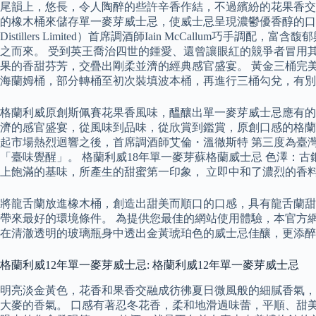
尾韻上，悠長，令人陶醉的些許辛香作結，不過繽紛的花果香交融著複雜
的橡木桶來儲存單一麥芽威士忌，使威士忌呈現濃鬱優香醇的口感，深
Distillers Limited）首席調酒師Iain McCal
之而來。 受到英王喬治四世的鍾愛、還曾讓眼紅的競爭者冒用其名的
果的香甜芬芳，交疊出剛柔並濟的經典感官盛宴。 黃金三桶完美
海蘭姆桶，部分轉桶至初次裝填波本桶，再進行三桶勾兌，有別
格蘭利威原創斯佩賽花果香風味，醞釀出單一麥芽威士忌應有的
濟的感官盛宴，從風味到品味，從欣賞到鑑賞，原創口感的格蘭
起市場熱烈迴響之後，首席調酒師艾倫・溫徹斯特 第三度為臺
「臺味覺醒」。 格蘭利威18年單一麥芽蘇格蘭威士忌 色澤：
上飽滿的基味，所產生的甜蜜第一印象， 立即中和了濃烈的香
將龍舌蘭放進橡木桶，創造出甜美而順口的口感，具有龍舌蘭甜
帶來最好的環境條件。 為提供您最佳的網站使用體驗，本官方網
在清澈透明的玻璃瓶身中透出金黃琥珀色的威士忌佳釀，更添醉
格蘭利威12年單一麥芽威士忌: 格蘭利威12年單一麥芽威士忌
明亮淡金黃色，花香和果香交融成彷彿夏日微風般的細膩香氣，
大麥的香氣。 口感有著忍冬花香，柔和地滑過味蕾，平順、甜