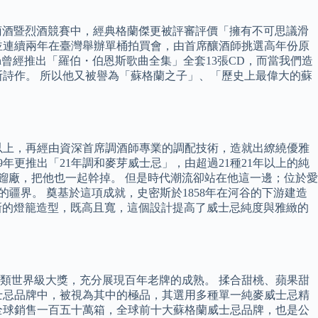
國際葡萄酒暨烈酒競賽中，經典格蘭傑更被評審評價「擁有不可思議滑
，並連續兩年在臺灣舉辦單桶拍買會，由首席釀酒師挑選高年份原
inn曾經推出「羅伯・伯恩斯歌曲全集」全套13張CD，而當我們造
・伯恩斯詩作。 所以他又被譽為「蘇格蘭之子」、「歷史上最偉大的蘇
以上，再經由資深首席調酒師專業的調配技術，造就出繚繞優雅
年更推出「21年調和麥芽威士忌」，由超過21種21年以上的純
蒸餾廠，把他也一起幹掉。 但是時代潮流卻站在他這一邊；位於愛
格蘭的疆界。 奠基於這項成就，史密斯於1858年在河谷的下游建造
全新的燈籠造型，既高且寬，這個設計提高了威士忌純度與雅緻的
類世界級大獎，充分展現百年老牌的成熟。 揉合甜桃、蘋果甜
士忌品牌中，被視為其中的極品，其選用多種單一純麥威士忌精
是全球銷售一百五十萬箱，全球前十大蘇格蘭威士忌品牌，也是公