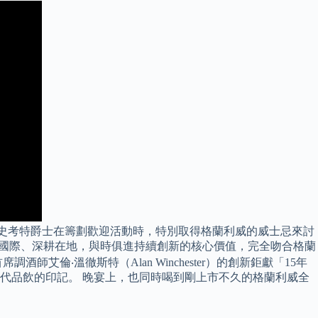
華特•史考特爵士在籌劃歡迎活動時，特別取得格蘭利威的威士忌來討
確接軌國際、深耕在地，與時俱進持續創新的核心價值，完全吻合格蘭
倫‧溫徹斯特（Alan Winchester）的創新鉅獻「15年
時代品飲的印記。 晚宴上，也同時喝到剛上市不久的格蘭利威全