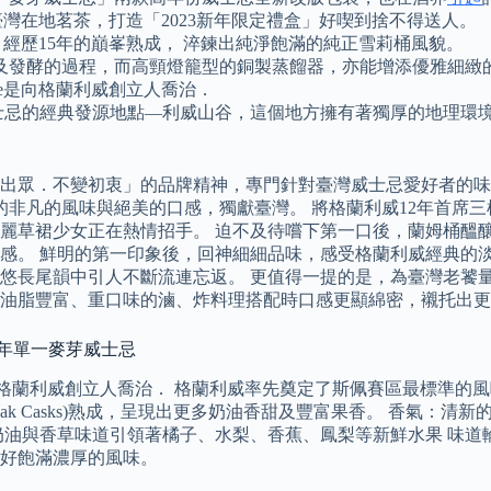
花果、融入臺灣在地茗茶，打造「2023新年限定禮盒」好喫到捨不得送人。
桶， 經歷15年的巔峯熟成， 淬鍊出純淨飽滿的純正雪莉桶風貌。
及發酵的過程，而高頸燈籠型的銅製蒸餾器，亦能增添優雅細緻
erve是向格蘭利威創立人喬治．
otch Whisky孕育自純麥威士忌的經典發源地點—利威山谷，這個地方擁有
出眾．不變初衷」的品牌精神，專門針對臺灣威士忌愛好者的味
桶的非凡的風味與絕美的口感，獨獻臺灣。 將格蘭利威12年首
麗草裙少女正在熱情招手。 迫不及待嚐下第一口後，蘭姆桶醞
感。 鮮明的第一印象後，回神細細品味，感受格蘭利威經典的
悠長尾韻中引人不斷流連忘返。 更值得一提的是，為臺灣老饕量
油脂豐富、重口味的滷、炸料理搭配時口感更顯綿密，襯托出更
利威12年單一麥芽威士忌
ve是向格蘭利威創立人喬治． 格蘭利威率先奠定了斯佩賽區最標準的風味，
rican Oak Casks)熟成，呈現出更多奶油香甜及豐富果香。 
奶油與香草味道引領著橘子、水梨、香蕉、鳳梨等新鮮水果 味道
好飽滿濃厚的風味。