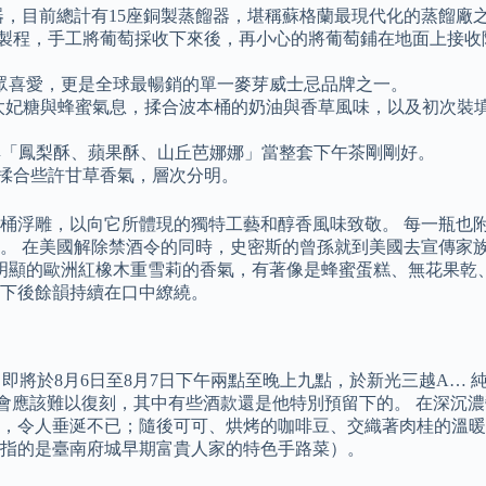
蒸餾器，目前總計有15座銅製蒸餾器，堪稱蘇格蘭最現代化的蒸餾廠
傳統製程，手工將葡萄採收下來後，再小心的將葡萄鋪在地面上接
眾喜愛，更是全球最暢銷的單一麥芽威士忌品牌之一。
的濃鬱太妃糖與蜂蜜氣息，揉合波本桶的奶油與香草風味，以及初
典「鳳梨酥、蘋果酥、山丘芭娜娜」當整套下午茶剛剛好。
，揉合些許甘草香氣，層次分明。
向它所體現的獨特工藝和醇香風味致敬。 每一瓶也附有 Naked M
。 在美國解除禁酒令的同時，史密斯的曾孫就到美國去宣傳家族
有著明顯的歐洲紅橡木重雪莉的香氣，有著像是蜂蜜蛋糕、無花果
下後餘韻持續在口中繚繞。
」，即將於8月6日至8月7日下午兩點至晚上九點，於新光三越A…
威品酒會應該難以復刻，其中有些酒款還是他特別預留下的。 在深
，令人垂涎不已；隨後可可、烘烤的咖啡豆、交織著肉桂的溫暖
指的是臺南府城早期富貴人家的特色手路菜）。