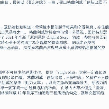
曲目，最後以《莫忘初衷》一曲，帶出格蘭利威「創新出眾 不
，及奶油軟糖味道；雪莉橡木桶則賦予乾果和辛香氣息，令佳釀
士忌品牌之一。 格蘭利威對於臺灣市場十分重視，因此特別選
21 年全新「原創系列 Original Story」酒款，帶領各位回到
當時令英王喬治四世為之風靡的傳奇風味。 約翰走路雙黑
與倫比的威士忌酒款。 深受蘇格蘭西岸與島嶼威士忌濃鬱氣息影響的雙
缺少的經典佳作。 提到「Single Malt」大家一定都知道
法復刻的頂級佳釀。 格蘭利威「創新出眾．不變初衷」的精神不只能
手所組成的樂團「動力火車」，以高亢激昂充滿爆發力、穿透力的
2年單一麥芽威士忌 經典必點的神曲。 而動力火車不僅是「臺味」
蘭利威 12 年首席三桶透過三種酒液的勾兌，讓層次豐富飽