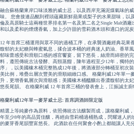
融合蘇格蘭東岸口味淡雅的威士忌，以及西岸充滿泥煤氣味的威
味。 您會接連品酩到裡頭蘊藏新鮮蘋果或梨子的水果甜味，以及芳
倫及高原騎士這兩種世界排名第一名及第二名之Single Ma
和以及柔和的煙燻香氣，加上少許甜的雪莉酒木頭和適口的泥炭
12 年首席三桶運用與眾不同的過桶工序，在承襲酒廠經典花果
馥郁的太妃糖與蜂蜜氣息，揉合波本桶的經典迷人奶油、香草風
郁味蕾感受和滑順口感的感官饗宴，留下悠長，絲滑而綿密的完美尾韻
料，遵照傳統古法發酵、高頸蒸餾，陳年過程至少12年，獨特
序」，以美國橡木桶完整熟成12年後，將酒液部分轉桶至初次
美比例，堆疊出層次豐美的滑順細緻口感。 格蘭利威12年單一
升，更增香氣層次與滑順感；美國橡木桶醞釀出香濃馥郁的太妃
悠長尾韻。 在格蘭利威 12 年首席三桶的發表會上，江振誠
格蘭利威12年單一麥芽威士忌: 首席調酒師限定版
精選上等純麥作為原料，依照傳統古法釀製而成，讓格蘭利威，
年至少8年的高品質佳釀，再經由雪莉桶過桶熟成，閃耀迷人的
的麥芽香尾韻豐富悠長。 此酒款在任何聚會小酌上都能讓人充