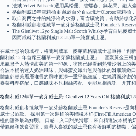
法絨 Velvet Patisserie選用黑松露、碧螺春、無
格蘭利威15年雪莉桶 封藏於百分百西班牙Oloroso雪莉
取自喬西之井的純淨冷冽水源，富含礦物質，有助於糖化
格蘭利威創者臻藏單一麥芽蘇格蘭威士忌 Founder’s Res
The Glenlivet 12yo Single Malt Sc
因而成就了格蘭利威(T.G.L)單一純麥威士忌。
在威士忌的領域裡，格蘭利威單一麥芽蘇格蘭威士忌秉持「創新
蘭利威 12 年首席三桶單一麥芽蘇格蘭威士忌」，匯聚黃金三
果氣息予人熱情甜美的第一印象，彷彿已經看到熱帶沙灘上的美
合波本桶的迷人奶油風味，與蜂蜜交織出無與倫比的滑順細緻口
體馥郁豐美層層堆疊的風味更添一重平衡細膩，在絲滑而綿密的
臺菜料理搭配，口感風味不只相融搭配，更能互相襯託，尤其和
格蘭利威12年單一麥芽威士忌: Glenlivet 12 Years Old 格蘭
格蘭利威創者臻藏單一麥芽蘇格蘭威士忌 Founder’s Reser
威士忌酒款。 採用第一次裝桶的美國橡木桶(First-Fill Ame
橙的甜香最為鮮明。 口感：入口甜美滑順，來自精選波本桶的
帶氣候和飲食習慣，臺灣人喜歡的威士忌也有著鮮明的標幟，偏