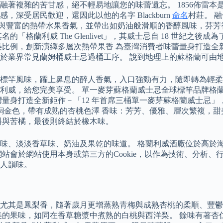
的苦甘感，絕不輕易地讓您的味蕾遺忘。 1856佈雷本是由蘇格蘭人W
受居民歡迎，還因此以他的名字 Blackburn
命名
村莊。 融
lum巧手調配，富含馥郁與豐富的熱帶水果香氣，並帶出如奶油般滑順的香
「格蘭利威 The Glenlivet」，其威士忌自 18 世紀
比例，創新演繹多層次熱帶果香 為臺灣消費者味蕾量身打造全新
於業界常見蘭姆桶威士忌過桶工序。 說到地理上的蘇格蘭可由
標竿風味，躍上鼻息的醉人香氣，入口強勁有力，隨即轉為輕柔
利威，給您完美享受。 單一麥芽蘇格蘭威士忌全球標竿品牌格蘭
灣量身打造全新鉅作－「12 年首席三桶單一麥芽蘇格蘭威士忌
古銅金色，帶有成熟的杏桃色澤 香味：芳芳、優雅、層次繁複，
料與苦橘，最後則終結於橡木味。
味、淡淡香草味、奶油及果乾的味道。 格蘭利威酒廠位於高於海
站會於網站使用本身或第三方的Cookie，以作為技術、分析、
人韻味。
尤其是鳳梨香，隨著歲月更增蒸熟青梅與成熟杏桃的柔順、豐鬱
美的果味，如同在香草糖漿中煮熟的白桃與西洋梨。 餘味有著杏