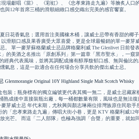
在現場獻唱《當》、《彩虹》、《忠孝東路走九遍》等膾炙人口的
也與12年首席三桶的滑順細緻口感交織出完美的感官饗宴。
夏日花香氣息；選用首注美國橡木桶，讓威士忌帶有香甜的椰子
，以滑順口感及果香廣受大眾喜愛，更是全球最暢銷的單一麥芽威
芽蘇格蘭威士忌品牌格蘭利威 The Glenlivet 日前發表了 20
聖水」的美酒之名推出「原創系列」第一篇章「黑市聖水」，一窺
KER® 黑牌®的經典代表風味，並將其調配成擁有醇厚馥郁口感、無
燻氣息，這是一款適合在任何場合分享共飲的傑出威士忌。
riginal 10Y Highland Single Malt Scotch Whisky
包裝；瓶身標有的獨立編號更代表其獨一無二，是威士忌藏家櫃中不可
液在橡木桶熟成後中直接裝瓶出廠，每一桶都數量有限，風味也是無
年單一麥芽威士忌 年代末期，尤秋興與顏志琳兩位排灣族原住民歌
行的「忠孝東路走九遍」傳唱大街小巷，更是 KTV 格蘭利威1
光芒。 而這「二人部隊」也極為強調「合聲」的重要，就如同格
市聖水限量版)