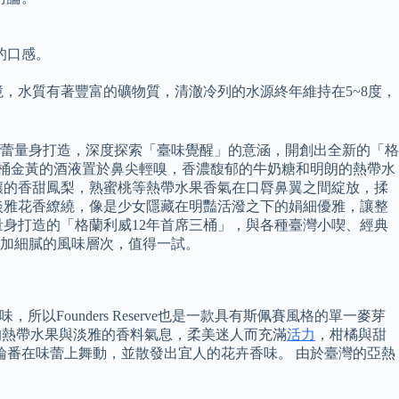
的口感。
著獨厚的地理環境，水質有著豐富的礦物質，清澈冷列的水源終年維持在5~8度，
蕾量身打造，深度探索「臺味覺醒」的意涵，開創出全新的「格
席三桶金黃的酒液置於鼻尖輕嗅，香濃馥郁的牛奶糖和明朗的熱帶水
釀的香甜鳳梨，熟蜜桃等熱帶水果香氣在口脣鼻翼之間綻放，揉
淡雅花香繚繞，像是少女隱藏在明豔活潑之下的娟細優雅，讓整
身打造的「格蘭利威12年首席三桶」，與各種臺灣小喫、經典
加細膩的風味層次，值得一試。
所以Founders Reserve也是一款具有斯佩賽風格的單一麥芽
香氣：清新的熱帶水果與淡雅的香料氣息，柔美迷人而充滿
活力
，柑橘與甜
輪番在味蕾上舞動，並散發出宜人的花卉香味。 由於臺灣的亞熱