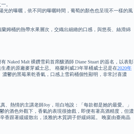
之一。
收陽光的曝曬，依不同的曝曬時間，葡萄的顏色也呈現不一樣的風
次裝填蘭姆桶的熱帶水果層次，交織出細緻的口感，與悠長、絲滑綿
alt 裸鑽雪莉首席釀酒師 Diane Stuart 的簽名，以表彰
生產的原廠麥芽威士忌。 格蘭利威23年單桶威士忌是在
2020年
乾、濃鬱的黑莓果乾香氣，口感上雪莉桶個性顯明，非常討喜濃
 純真、熱情的主講老師Joy，坦白地說：「每款都是她的最愛。」
沉濃鬱的酒色外觀下，香氣的表現很搶戲，即便有著高酒精度，但濃
辛香跟著緩緩散出，淡雅的木質調子舒緩綿延。 晚宴由臺南晶