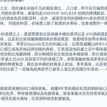
士忌，因此擁有卓越不凡的風味層次。 入口後，即可在舌齒間
醇的香草味，最後則是JOHNNIE WALKER 招牌的煙燻
lt酒廠出的酒做為其混配原料，此外，威雀所使用的酒桶90%來自
味。 同樣的特質，在味覺上除了熟透的水果味，也會感覺到一
香的基礎之上，透過雙重初次裝填橡木桶的運用以及 43%酒精
味，以及初次裝填蘭姆桶捎來的香甜鳳梨、熟蜜桃等熱帶水果味
。 孕育自Speyside北方的利威山谷，以喬西威爾山終年5-8
的口感已成為其他品牌追隨的典範，它更是該地區威士忌中風味最
裝填加勒比海蘭姆桶，部分轉桶至初次裝填波本桶過桶，部分酒
麥芽威士忌2026 其與眾不同的過桶工序，承襲酒廠經典花果香
糖與蜂蜜氣息，揉合波本桶的經典迷人奶油、香草風味，以及初
主廚特別示範了一道極為經典卻早已被世人遺忘的英國百年菜色——
都能透著獨特的口感與香氣。 格蘭8年雪莉桶由首席調酒師傾心
琥珀色澤，帶有微煙燻味及桂圓香氣，散發著橡木芬芳與香草氣
分感受其最佳風味，完美調和愜意歡樂氣氛。