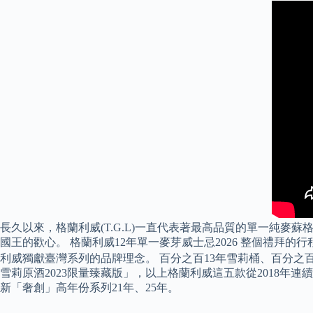
長久以來，格蘭利威(T.G.L)一直代表著最高品質的單一純麥
國王的歡心。 格蘭利威12年單一麥芽威士忌2026 整個禮拜的
利威獨獻臺灣系列的品牌理念。 百分之百13年雪莉桶、百分之百15年
雪莉原酒2023限量臻藏版」，以上格蘭利威這五款從2018
新「奢創」高年份系列21年、25年。