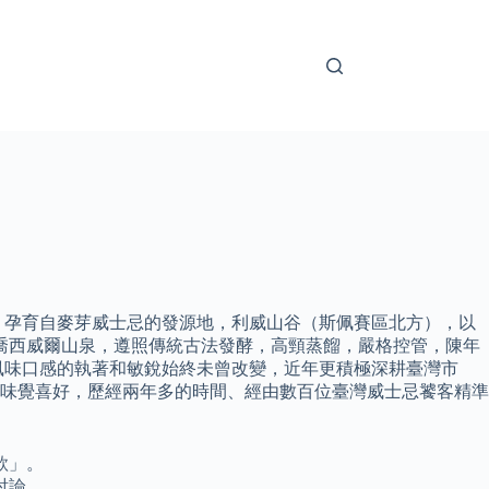
。 孕育自麥芽威士忌的發源地，利威山谷（斯佩賽區北方），以
淨喬西威爾山泉，遵照傳統古法發酵，高頸蒸餾，嚴格控管，陳年
風味口感的執著和敏銳始終未曾改變，近年更積極深耕臺灣市
人的味覺喜好，歷經兩年多的時間、經由數百位臺灣威士忌饕客精準
款」。
討論。