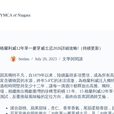
Skip
to
content
YMCA of Niagara
格蘭利威12年單一麥芽威士忌2026詳細攻略!（持續更新）
benlau
July 20, 2023
文學與閱讀
因其獨特不凡，自1879年以來，陸續贏得多項獎項，成為所
富含礦物質的水源，終年5-8℃的冰涼清澈，為格蘭利威注入
過程時間堅持至少十二年，讓每一滴酒汁都釋放出高雅、獨特、
場，相繼推出獨獻臺灣的珍稀雪莉桶 13 年、15 格蘭利威1
測試，反覆推敲風味輪的定位方向，最終由首席調酒師艾倫．
揉合甜桃、蘋果甜味，杏仁、香草香氣，尾韻柔順香甜，
百富宣佈在明年推出「30年單一麥芽威士忌」及「40年