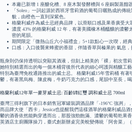
本廠已新增 1 座醣化槽、8 座木製發酵槽與 6 座銅製
「Soleo」一詞起源於西班牙雪莉酒的葡萄日曬熟成的
貌，由橙色一直到深紫色。
格蘭利威作為威士忌經典品牌，以滑順口感及果香廣受大
濃度 43% 的格蘭利威 12 年，有著美國橡木桶醞釀
密的尾韻。
期間限定「微熱山丘六小福禮盒」5+1款點心一次喫，經
口感：入口後襲來蜂蜜的香甜，伴隨香草與榛果的 氣息
瓶身則仍保持透明以突顯其酒液，但刻上精美的「裸」初次雪莉桶浮雕，以
她特別精選而出的每一個木桶背後所代表的細心呵護與精釀工藝
特別為臺灣免稅通路推出的威士忌。 格蘭利威15年雪莉桶 
鬱，有著黑烏梅、陳皮梅，牛奶巧克力的口感，尾韻中至長，喝
格蘭利威12年單一麥芽威士忌: 百齡罈紅璽 調和威士忌 700ml
臺灣三得利旗下的日本銷售冠軍罐裝調酒品牌「-196°C 強冽
而品牌大使「西卡」Jessica也提醒我們這樣酒單的格蘭利
鬱的酒香依然能夠穿透而出，那股強勁飽滿、濃鬱的葡萄乾果香
英酒店主廚團隊操刀，臺式創新辦桌完美蛻變傳統「阿舍菜」（