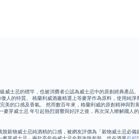
有高級威士忌的標竿，也被消費者公認為威士忌中的原創經典產品
獨特傲人的特質。 格蘭利威酒廠精選上等麥芽作為原料，使用純
完美的口感及香氣。 然而數百年來，格蘭利威的原創精神與對
2年單一麥芽威士忌 年引起熱烈迴響與好評之後，再次深入瞭解國
跳脫穀物威士忌純酒精的口感，被網友評價為「穀物威士忌必備
單一麥芽威士忌」兩款高年份威士忌全新改版包裝，也在酒界
引起