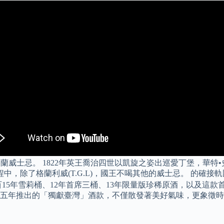
蘇格蘭威士忌。 1822年英王喬治四世以凱旋之姿出巡愛丁堡，
行程中，除了格蘭利威(T.G.L)，國王不喝其他的威士忌。 的
雪莉桶、12年首席三桶、13年限量版珍稀原酒，以及這款首席調酒師艾
年連續五年推出的「獨獻臺灣」酒款，不僅散發著美好氣味，更象徵