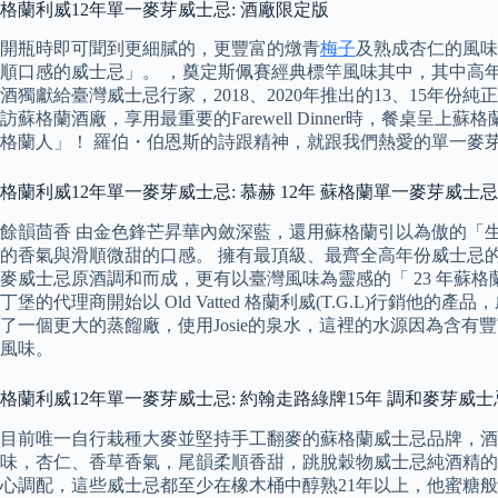
格蘭利威12年單一麥芽威士忌: 酒廠限定版
開瓶時即可聞到更細膩的，更豐富的燉青
梅子
及熟成杏仁的風味
順口感的威士忌」。 ，奠定斯佩賽經典標竿風味其中，其中高
酒獨獻給臺灣威士忌行家，2018、2020年推出的13、15年
訪蘇格蘭酒廠，享用最重要的Farewell Dinner時，餐桌
格蘭人」！ 羅伯・伯恩斯的詩跟精神，就跟我們熱愛的單一麥
格蘭利威12年單一麥芽威士忌: 慕赫 12年 蘇格蘭單一麥芽威士忌 Mortlach 1
餘韻茴香 由金色鋒芒昇華內斂深藍，還用蘇格蘭引以為傲的「
的香氣與滑順微甜的口感。 擁有最頂級、最齊全高年份威士忌的品
麥威士忌原酒調和而成，更有以臺灣風味為靈感的「 23 年蘇
丁堡的代理商開始以 Old Vatted 格蘭利威(T.G.L)
了一個更大的蒸餾廠，使用Josie的泉水，這裡的水源因為含
風味。
格蘭利威12年單一麥芽威士忌: 約翰走路綠牌15年 調和麥芽威士忌 
目前唯一自行栽種大麥並堅持手工翻麥的蘇格蘭威士忌品牌，酒
味，杏仁、香草香氣，尾韻柔順香甜，跳脫穀物威士忌純酒精的
心調配，這些威士忌都至少在橡木桶中醇熟21年以上，他蜜糖般