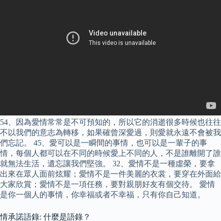
54、因為愛情常常是不可預知的，所以它的消逝很多時候也往往
不以我們的意志為轉移，如果確曾深愛過，則愛就永遠不會被我
們忘記。 45、愛可以是一瞬間的事情，也可以是一輩子的事
情，每個人都可以在不同的時候愛上不同的人，不是誰離開了誰
就無法生活，遺忘讓我們堅強。 32、愛情不是一種虛榮，要拿
出來在眾人面前炫耀；愛情不是一件美麗的衣裳，要穿在外面給
大家欣賞；愛情不是一項任務，要對親朋好友有個交待。 愛情
是你一個人的事情，你幸福或者不幸福，只有你自己知道。
情承諾語錄: 什麼是語錄？