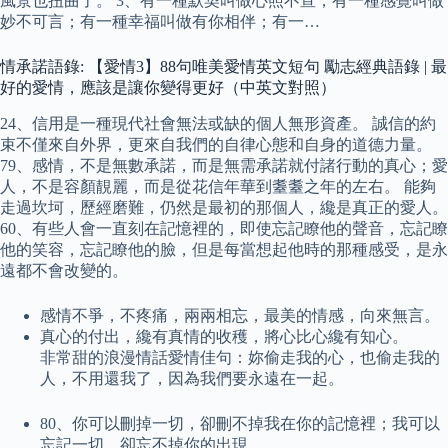
風景也扭曲了。 3、有一種默契叫做心照不宣；有一種感覺叫做
妙不可言；有一種幸福叫做有你相伴；有一…
情承諾語錄: 【愛情3】88句唯美愛情英文短句 勵志經典語錄 | 最
好的愛情，應該是讓你變得更好（中英文對照）
24、信用是一種現代社會無法或缺的個人無形資產。 誠信的約
束不僅來自外界，更來自我們的自律心態和自身的道德力量。
79、感情，不是無數承諾，而是無需承諾就付諸行動的真心；愛
人，不是容顏靚麗，而是從花信年華到耋耋之年的左右。 能夠
走過坎坷，歷經磨難，仍然是最初的那個人，纔是真正的愛人。
60、有些人會一直刻在記憶裡的，即使忘記瞭他的聲音，忘記瞭
他的笑容，忘記瞭他的臉，但是每當想起他時的那種感受，是永
遠都不會改變的。
感情不爭，不疼痛，兩兩相忘，最美的情感，向來無言。
真心的付出，纔有真情的收穫，將心比心纔有知心。
非常甜的浪漫情話愛情佳句：妳偷走我的心，也偷走我的
人，不用還我了，因為我們要永遠在一起。
80、你可以刪掉一切，卻刪不掉我在你的記憶裡；我可以
忘記一切，卻忘不掉你的出現。