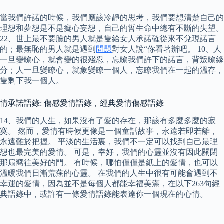
當我們許諾的時候，我們應該冷靜的思考，我們要想清楚自己的
理想和夢想是不是癡心妄想，自己的誓生命中總有不斷的失望。
22、世上最不要臉的男人就是隻給女人承諾確從來不兌現諾言
的；最無恥的男人就是遇到
問題
對女人說“你看著辦吧。 10、人
一旦變瞭心，就會變的很殘忍，忘瞭我們許下的諾言，背叛瞭緣
分；人一旦變瞭心，就象變瞭一個人，忘瞭我們在一起的溫存，
隻剩下我一個人。
情承諾語錄: 傷感愛情語錄，經典愛情傷感語錄
14、我們的人生，如果沒有了愛的存在，那該有多麼多麼的寂
寞。 然而，愛情有時候更像是一個童話故事，永遠若即若離，
永遠難於把握。 平淡的生活裏，我們不一定可以找到自己最理
想也最完美的愛情。 可是，幸好，我們的心靈並沒有因此關閉
那扇嚮往美好的門。 有時候，哪怕僅僅是紙上的愛情，也可以
溫暖我們日漸荒蕪的心靈。 在我們的人生中很有可能會遇到不
幸運的愛情，因為並不是每個人都能幸福美滿，在以下263句經
典語錄中，或許有一條愛情語錄能表達你一個現在的心情。