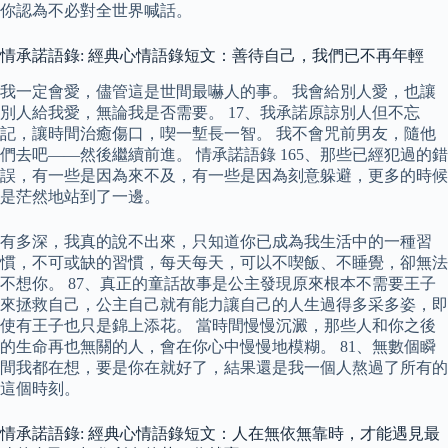
你認為不必對全世界喊話。
情承諾語錄: 經典心情語錄短文：善待自己，我們已不再年輕
我一定會愛，儘管這是世間最嚇人的事。 我會給別人愛，也讓
別人給我愛，無論我是否需要。 17、我承諾原諒別人但不忘
記，讓時間治癒傷口，喫一塹長一智。 我不會咒前男友，隨他
們去吧——然後繼續前進。 情承諾語錄 165、那些已經犯過的錯
誤，有一些是因為來不及，有一些是因為刻意躲避，更多的時候
是茫然地站到了一邊。
有多深，我真的說不出來，只知道你已成為我生活中的一種習
慣，不可或缺的習慣，每天每天，可以不喫飯、不睡覺，卻無法
不想你。 87、真正的童話故事是公主發現原來根本不需要王子
來拯救自己，公主自己就有能力讓自己的人生過得多采多姿，即
使有王子也只是錦上添花。 當時間慢慢沉澱，那些人和你之後
的生命再也無關的人，會在你心中慢慢地模糊。 81、無數個瞬
間我都在想，要是你在就好了，結果還是我一個人熬過了所有的
這個時刻。
情承諾語錄: 經典心情語錄短文：人在無依無靠時，才能遇見最