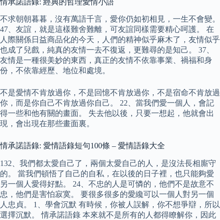
情承諾語錄: 經典的哲理愛情小語
不求朝朝暮暮，沒有萬語千言，愛你仍如初相見，一生不會變。
47、友誼，就是這樣難舍難離，可友誼同樣需要精心呵護。 在
人際關係日益商品化的今天，人們的精神似乎麻木了，友情似乎
也成了兒戲，純真的友情一去不復返，更難尋的是知己。 37、
友情是一種很美妙的東西，真正的友情不依靠事業、禍福和身
份，不依靠經歷、地位和處境。
不是愛情不肯放過你，不是回憶不肯放過你，不是宿命不肯放過
你，而是你自己不肯放過你自己。 22、當我們愛一個人，會記
得一些和他有關的畫面。 失去他以後，只要一想起，他就會出
現，會出現在那些畫面裏。
情承諾語錄: 愛情語錄短句100條 – 愛情語錄大全
132、我們都太愛自己了，兩個太愛自己的人，是沒法長相廝守
的。 當我們頓悟了自己的自私，在以後的日子裡，也只能夠愛
另一個人愛得好點。 24、不忠的人是可憐的，他們不是故意不
忠，他們是害怕寂寞。 要很多很多的愛纔可以一個人對另一個
人忠貞。 1、學會沉默 有時候，你被人誤解，你不想爭辯，所以
選擇沉默。 情承諾語錄 本來就不是所有的人都得瞭解你，因此