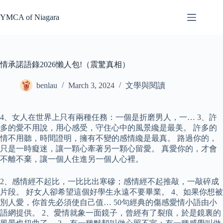
Skip
to
YMCA of Niagara
content
情承諾語錄2026懶人包!（震驚真相）
benlau
March 3, 2024
文學與閱讀
4、女人在世界上只有兩種任務：一個是折磨男人，一… 3、許
多的愛不用說，用心感受，守住心中的風景纔是最美。 許多的
情不用聽，時間證明，擁有不變的感情纔是最真。 路過你的，
只是一時癡迷，讓一顆心牽著另一顆心留愛。 真愛你的，才會
不離不棄，讓一個人住進另一個人心裡。
2、感情經不起比，一比比出寒磣；感情經不起推敲，一敲碎成
片段。 好女人卻希望這個好學生永遠不要畢業。 4、如果你想被
別人愛，你首先必須使自己值… 50句經典的傷感愛情小語由小
語網提供。 2、愛情就象一面鏡子，曾經有了裂痕，於是鏡裏的