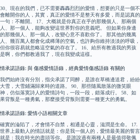
30、現在的我們，已不需要轟轟烈烈的愛情，想要的只是一個不
會離開你的人，其實，真正的愛情不是整天有多愛，而是認真的
一句：不離開。 17、大概就是你真正在乎的那幾個人、那兩個
人、那一個人，能夠改變這世界對你的意義吧。 但如果你身邊
的那幾個人、那一個人，改變心意不喜歡你了。 那其他的幾萬
人、幾百萬人都會化成稀薄的空氣，也許夠你維持淡淡的呼吸，
但你很容易就忽略這空氣的存在了。 16、給所有教過我的男孩
是啊，你們都教過我了，現在我變成這樣。
情承諾語錄: 與 傷感愛情語錄，經典愛情傷感語錄 有關的
我們始終沒有分別，指尖承諾了同醉，是誰在草橋邊送君，紛紛
大雪，大雪鋪滿歸來時的道路。 90、那些隨風散落的微笑眼
神，仿似落寞詩人的愛情詩句，一段一段，錯落成行。 58、如
果背叛是一種勇氣，那麼接受背叛則需要一種更大的勇氣。
情承諾語錄: 愛情小語相關文章
確實的淪陷了，才會情不自禁，相通是心靈，滋潤是生命。 17.
世界上最動人的情話就是：你是我一個人的，愛情最美麗的誓言
就是：我在時光的盡頭等你。 是誰說過有兩種人是最值得敬佩