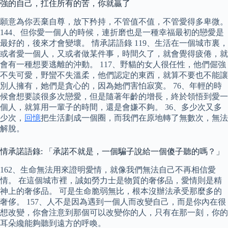
強的自己，扛住所有的苦，你就贏了
願意為你丟棄自尊，放下矜持，不管值不值，不管愛得多卑微。
144、但你愛一個人的時候，連折磨也是一種幸福最初的戀愛是
最好的，後來才會變壞。 情承諾語錄 119、生活在一個城市裏，
或者愛一個人，又或者做某件事，時間久了，就會覺得疲倦，就
會有一種想要逃離的沖動。 117、野貓的女人很任性，他們倔強
不失可愛，野蠻不失溫柔，他們認定的東西，就算不要也不能讓
別人擁有，她們是貪心的，因為她們害怕寂寞。 76、年輕的時
候會想要談很多次戀愛，但是隨著年齡的增長，終於領悟到愛一
個人，就算用一輩子的時間，還是會嫌不夠。 36、多少次又多
少次，
回憶
把生活劃成一個圈，而我們在原地轉了無數次，無法
解脫。
情承諾語錄: 「承諾不就是，一個騙子說給一個傻子聽的嗎？」
162、生命無法用來證明愛情，就像我們無法自己不再相信愛
情。 在這個城市裡，誠如勞力士是物質的奢侈品，愛情則是精
神上的奢侈品。 可是生命脆弱無比，根本沒辦法承受那麼多的
奢侈。 157、人不是因為遇到一個人而改變自己，而是你內在很
想改變，你會注意到那個可以改變你的人，只有在那一刻，你的
耳朵纔能夠聽到遠方的呼喚。