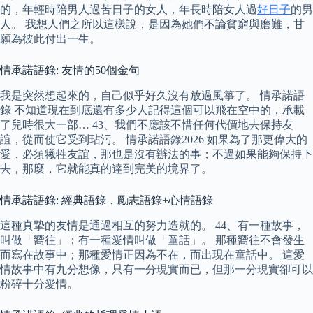
的，年輕時陪男人過苦日子的女人，年長時陪女人過
好日子
的男
人。 我想人們之所以這樣說，是因為她們不論貧窮與磨難，甘
願為彼此付出一生。
情承諾語錄: 友情的50個金句
我是突然想起來的，自己似乎好久沒有放過風箏了。 情承諾語
錄 不知道現在到底還有多少人記得這個可以飛在空中的，承載
了兒時很大一部… 43、我們不應該不惜任何代價地去保持友
誼，從而使它受到玷污。 情承諾語錄2026 如果為了那更偉大的
愛，必須犧牲友誼，那也是沒有辦法的事；不過如果能夠保持下
去，那麼，它就能真的達到完美的境界了。
情承諾語錄: 經典語錄，勵志語錄+心情語錄
這種真摯的友情是通過相互的努力造就的。 44、有一種故事，
叫做「嚮往」；有一種愛情叫做「童話」。 那種嚮往不會發生
而寫在故事中；那種愛情正因為不在，而出現在童話中。 這愛
情故事中有九分想像，只有一分現實而已，但那一分現實卻可以
粉碎十分愛情。