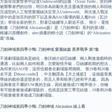
方面在現實世界中設置Underworld的設施「Ocean Turtle」受到神
祕襲擊者們的佔領，明日奈為鼓勵失意且靈魂受損的桐人和回收
完成型的人工智慧愛麗絲決定登入Underworld。 再次進入戰況
當中的是加百列的部下以及身為SAO最壞的殺人魔PoH（瓦沙
克）率領全新的勢力，對著亞絲娜等人窮追不捨。 簡介：電視
動畫《刀劍神域 Alicization篇》是《刀劍神域》系列的第3期，
根據川原礫創作、abec插畫的輕小說《刀劍神域》的“Alicization
篇”改編。
刀劍神域第四季小鴨: 刀劍神域 愛麗絲篇 異界戰爭 第7集
不過劇場版因為是細化，會詳細介紹亞絲娜、桐人剛進遊戲時的
遭遇，比如兩人如何相遇，怎麼殺怪升級，亞絲娜前期的想法，
為何來玩SAO等，這些也都會在劇場版裡揭曉。 第19卷和20卷
名字是【Moon cradle】，中文翻譯為【月之搖籃】，這個篇章裏
學妹的戲份還是蠻多的，而且人界和暗界已經和平共處。 因為
這兩卷並不屬於UW裏的主線，因此被做成TV概率很小，但極
有可能會被做成劇場版的，也就是說第三季完結後，19卷和20卷
可能會被拿來做成刀劍劇場版。
刀劍神域第四季小鴨: 刀劍神域 Alicization 線上看