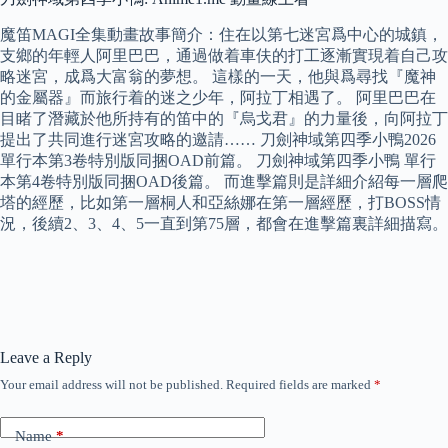
魔笛MAGI全集動畫故事簡介：住在以第七迷宮爲中心的城鎮，
支鄉的年輕人阿里巴巴，通過做着車伕的打工逐漸實現着自己攻
略迷宮，成爲大富翁的夢想。 這樣的一天，他與爲尋找『魔神
的金屬器』而旅行着的迷之少年，阿拉丁相遇了。 阿里巴巴在
目睹了潛藏於他所持有的笛中的『烏戈君』的力量後，向阿拉丁
提出了共同進行迷宮攻略的邀請…… 刀劍神域第四季小鴨2026
單行本第3卷特別版同捆OAD前篇。 刀劍神域第四季小鴨 單行
本第4卷特別版同捆OAD後篇。 而進擊篇則是詳細介紹每一層爬
塔的經歷，比如第一層桐人和亞絲娜在第一層經歷，打BOSS情
況，後續2、3、4、5一直到第75層，都會在進擊篇裏詳細描寫。
Leave a Reply
Your email address will not be published.
Required fields are marked
*
Name
*