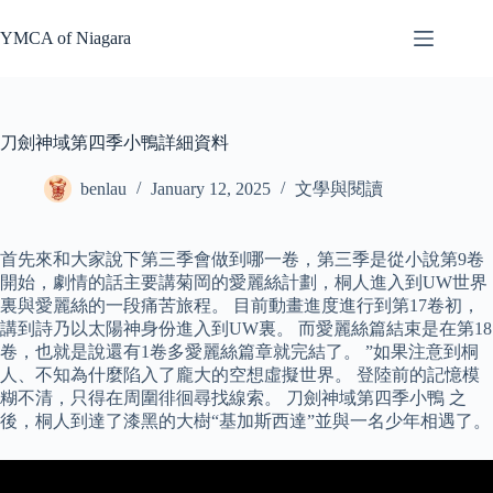
Skip
to
YMCA of Niagara
content
刀劍神域第四季小鴨詳細資料
benlau
January 12, 2025
文學與閱讀
首先來和大家說下第三季會做到哪一卷，第三季是從小說第9卷
開始，劇情的話主要講菊岡的愛麗絲計劃，桐人進入到UW世界
裏與愛麗絲的一段痛苦旅程。 目前動畫進度進行到第17卷初，
講到詩乃以太陽神身份進入到UW裏。 而愛麗絲篇結束是在第18
卷，也就是說還有1卷多愛麗絲篇章就完結了。 ”如果注意到桐
人、不知為什麼陷入了龐大的空想虛擬世界。 登陸前的記憶模
糊不清，只得在周圍徘徊尋找線索。 刀劍神域第四季小鴨 之
後，桐人到達了漆黑的大樹“基加斯西達”並與一名少年相遇了。