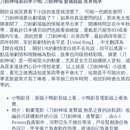
刀劍神域第四季小鴨: 刀劍神域 愛麗絲篇 異界戰爭
關於這個其實看下小說的進度就清楚了。 可能一些網友會問：
「刀劍神域要出劇場版了？」如果你真這麼問的話，那未免太孤
陋寡聞了，刀劍劇場版的情報老早出來了，開播時間定在今年秋
季，運氣好日本播完咱們也能看個槍版，運氣差只能等BD或者
國內引進。 因此想要《刀劍神域》出第四季，最起碼得等個三
四年時間，至於新劇情的名字是【Unital Ring】，中文翻譯為
【聯合戒指】，關於UR的劇情老白就不去先說，但可以透露一
點這個劇情和喫雞極為類似，故事也同樣很精彩哦。 摘要《刀
劍神域》是一部相當火的動畫，尤其是女主亞絲娜路人皆知，成
為眾多漫迷們心目中理想老婆。 以上就是《刀劍神域》小說進
度，看完之後應該知道第四季會不會出了，短期是不可能出的，
畢竟新篇章才寫了兩卷，再等個三四年時間，相信到時會出第四
季的。
小鴨影音，新版小鴨影音線上看，小鴨影音電影線上看免
費。
簡介：動畫電影《刀劍神域 進擊篇 無星之夜的詠歎調》改
編自川原礫創作的小說《刀劍神域：進擊篇》，由A-1
Pictures負責製作，河野亞矢子擔任導演，戶谷賢都擔任角
色設計，甲斐泰之負責動作指導，梶浦由記負責音樂。