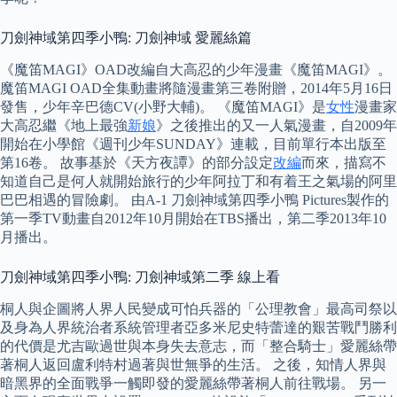
刀劍神域第四季小鴨: 刀劍神域 愛麗絲篇
《魔笛MAGI》OAD改編自大高忍的少年漫畫《魔笛MAGI》。
魔笛MAGI OAD全集動畫將隨漫畫第三卷附贈，2014年5月16日
發售，少年辛巴德CV(小野大輔)。 《魔笛MAGI》是
女性
漫畫家
大高忍繼《地上最強
新娘
》之後推出的又一人氣漫畫，自2009年
開始在小學館《週刊少年SUNDAY》連載，目前單行本出版至
第16卷。 故事基於《天方夜譚》的部分設定
改編
而來，描寫不
知道自己是何人就開始旅行的少年阿拉丁和有着王之氣場的阿里
巴巴相遇的冒險劇。 由A-1 刀劍神域第四季小鴨 Pictures製作的
第一季TV動畫自2012年10月開始在TBS播出，第二季2013年10
月播出。
刀劍神域第四季小鴨: 刀劍神域第二季 線上看
桐人與企圖將人界人民變成可怕兵器的「公理教會」最高司祭以
及身為人界統治者系統管理者亞多米尼史特蕾達的艱苦戰鬥勝利
的代價是尤吉歐過世與本身失去意志，而「整合騎士」愛麗絲帶
著桐人返回盧利特村過著與世無爭的生活。 之後，知情人界與
暗黑界的全面戰爭一觸即發的愛麗絲帶著桐人前往戰場。 另一