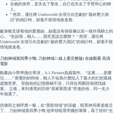
在她的身旁，是失去了摯友，自己也失去了手臂和心的桐
人。
” 然而，通往將 Underworld 全境引向悲劇的“最終壓力測
試”的倒計時，卻毫不留情地推進着。
獻身般支撐着他的愛麗絲，絲毫沒有保留像以前一樣作爲騎士的
心。 “告訴我，桐人……我究竟該怎麼辦？ ” 然而，通往將
Underworld 全境引向悲劇的“最終壓力測試”的倒計時，卻毫不留
情地推進着。
刀劍神域第四季小鴨: 刀劍神域▷線上看完整版( 在線觀看 高清
電影
動畫由小野學擔任導演，A-1 Pictures負責製作。 “這裏……是哪
兒……” 察覺到的時候，桐人不知爲什麼陷入了龐大的幻想風格
虛擬世界。 登錄前的記憶模糊不清，只得在周圍徘徊尋找線
索。 之後，來到漆黑的巨樹“基家斯西達”旁邊的他，同一名少
年相遇了。
彷彿與之相呼應一般，在“黑暗領域”的深處，暗黑神貝庫達復活
了。 刀劍神域第四季小鴨 他率領暗黑帝國的軍隊，爲了得到“光