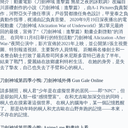
簡介：動畫電影《刀劍神域 進擊篇 無星之夜的詠歎調》改編自
川原礫創作的小說《刀劍神域：進擊篇》，由A-1 Pictures負責製
作，河野亞矢子擔任導演，戶谷賢都擔任角色設計，甲斐泰之負
責動作指導，梶浦由記負責音樂。 2020年9月19日深夜播出的電
視動畫《刀劍神域 Alicization War of Underworld》第2單元最終
回的最後，宣佈了“《刀劍神域：進擊篇》動畫企劃啓動”的消
息。 在同年11月8日舉行的特別活動“刀劍神域 Alicization -After
War-”夜間公演中，影片宣佈於2021年上映，並公開第1張主視覺
圖、特別報道視頻、主要製作人員情報。 距離兩名修劍士和一
名整合騎士打敗了最高祭司阿多米尼斯多雷特已過去了半年。
結束了戰鬥，愛麗絲在故鄉盧利特村生活。 在她的身旁，是失
去了摯友，自己也失去了手臂和心的桐人。
刀劍神域第四季小鴨: 刀劍神域外傳 Gun Gale Online
請多關照，桐人君”少年是在虛擬世界的居民――即“NPC”，但
是卻如同人類一樣“感情豐富”。 在和尤吉歐加深交往的同時，
桐人也在摸索著這個世界。 在桐人的腦海中，某一個記憶甦醒
了。 那是幼年時的桐人和尤吉歐在山野奔跑的記憶――本來，
不存在的記憶。
刀劍神域第四季小鴨: Anime1.me 動畫線上看