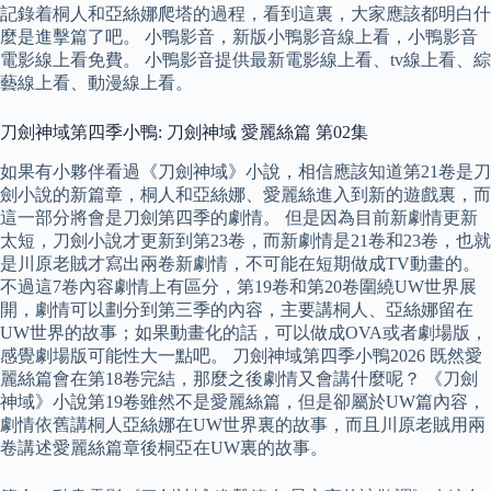
記錄着桐人和亞絲娜爬塔的過程，看到這裏，大家應該都明白什
麼是進擊篇了吧。 小鴨影音，新版小鴨影音線上看，小鴨影音
電影線上看免費。 小鴨影音提供最新電影線上看、tv線上看、綜
藝線上看、動漫線上看。
刀劍神域第四季小鴨: 刀劍神域 愛麗絲篇 第02集
如果有小夥伴看過《刀劍神域》小說，相信應該知道第21卷是刀
劍小說的新篇章，桐人和亞絲娜、愛麗絲進入到新的遊戲裏，而
這一部分將會是刀劍第四季的劇情。 但是因為目前新劇情更新
太短，刀劍小說才更新到第23卷，而新劇情是21卷和23卷，也就
是川原老賊才寫出兩卷新劇情，不可能在短期做成TV動畫的。
不過這7卷內容劇情上有區分，第19卷和第20卷圍繞UW世界展
開，劇情可以劃分到第三季的內容，主要講桐人、亞絲娜留在
UW世界的故事；如果動畫化的話，可以做成OVA或者劇場版，
感覺劇場版可能性大一點吧。 刀劍神域第四季小鴨2026 既然愛
麗絲篇會在第18卷完結，那麼之後劇情又會講什麼呢？ 《刀劍
神域》小說第19卷雖然不是愛麗絲篇，但是卻屬於UW篇內容，
劇情依舊講桐人亞絲娜在UW世界裏的故事，而且川原老賊用兩
卷講述愛麗絲篇章後桐亞在UW裏的故事。