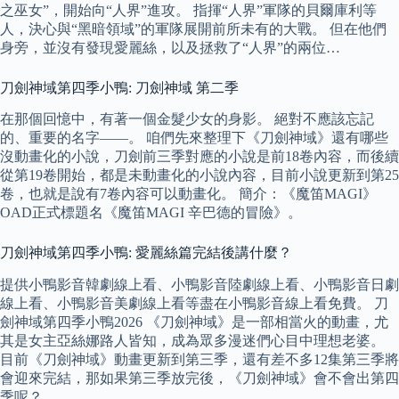
之巫女”，開始向“人界”進攻。 指揮“人界”軍隊的貝爾庫利等
人，決心與“黑暗領域”的軍隊展開前所未有的大戰。 但在他們
身旁，並沒有發現愛麗絲，以及拯救了“人界”的兩位…
刀劍神域第四季小鴨: 刀劍神域 第二季
在那個回憶中，有著一個金髮少女的身影。 絕對不應該忘記
的、重要的名字――。 咱們先來整理下《刀劍神域》還有哪些
沒動畫化的小說，刀劍前三季對應的小說是前18卷內容，而後續
從第19卷開始，都是未動畫化的小說內容，目前小說更新到第25
卷，也就是說有7卷內容可以動畫化。 簡介：《魔笛MAGI》
OAD正式標題名《魔笛MAGI 辛巴德的冒險》。
刀劍神域第四季小鴨: 愛麗絲篇完結後講什麼？
提供小鴨影音韓劇線上看、小鴨影音陸劇線上看、小鴨影音日劇
線上看、小鴨影音美劇線上看等盡在小鴨影音線上看免費。 刀
劍神域第四季小鴨2026 《刀劍神域》是一部相當火的動畫，尤
其是女主亞絲娜路人皆知，成為眾多漫迷們心目中理想老婆。
目前《刀劍神域》動畫更新到第三季，還有差不多12集第三季將
會迎來完結，那如果第三季放完後，《刀劍神域》會不會出第四
季呢？