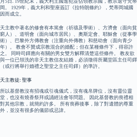
月5日. 19世紀末，義大利王國進犯並佔領教宗國，教宗退守梵蒂
岡。 1929年，義大利和聖座簽訂《拉特朗條約》，梵蒂岡城國
因而成立。
天主教中著名的修會有本篤會（祈禱及學術）、方濟會（面向貧
窮人）、道明會（面向城市居民）、奧斯定會、耶穌會（從事學
術）、巴黎外方傳教會（注重向外傳教）和慈幼會（面向青少
年）。 教會不贊成宗教混合的婚配；但在某種條件下，得容許
之。 同時司鐸應向有關的男女雙方解釋清楚這些條件。 教友欲
與一位已領洗的非天主教信友結婚，必須徵得所屬堂區主任司鐸
（或行將舉行婚禮之聖堂之主任司鐸）的準許。
天主教徒: 聖事
所以基督教沒有招魂或引魂儀式，沒有魂帛牌位，沒有靈位靈
堂，也沒有燒香祭拜或誦經法會等問題。 因此基督教的喪禮相
對其他宗教，就簡約許多。 所有喪葬後事，除了對遺體的尊重
外，並沒有很多的儀節或忌諱。