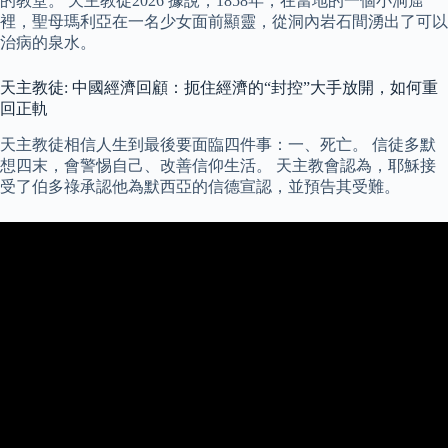
的教堂。 天主教徒2026 據說，1858年，在當地的一個小洞窟
裡，聖母瑪利亞在一名少女面前顯靈，從洞內岩石間湧出了可以
治病的泉水。
天主教徒: 中國經濟回顧：扼住經濟的“封控”大手放開，如何重
回正軌
天主教徒相信人生到最後要面臨四件事：一、死亡。 信徒多默
想四末，會警惕自己、改善信仰生活。 天主教會認為，耶穌接
受了伯多祿承認他為默西亞的信德宣認，並預告其受難。