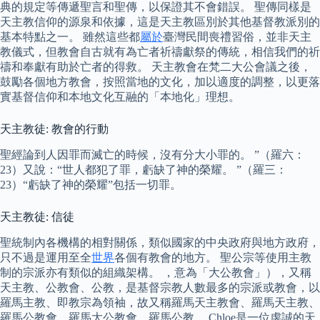
典的規定等傳遞聖言和聖傳，以保證其不會錯誤。 聖傳同樣是
天主教信仰的源泉和依據，這是天主教區別於其他基督教派別的
基本特點之一。 雖然這些都
屬於
臺灣民間喪禮習俗，並非天主
教儀式，但教會自古就有為亡者祈禱獻祭的傳統，相信我們的祈
禱和奉獻有助於亡者的得救。 天主教會在梵二大公會議之後，
鼓勵各個地方教會，按照當地的文化，加以適度的調整，以更落
實基督信仰和本地文化互融的「本地化」理想。
天主教徒: 教會的行動
聖經論到人因罪而滅亡的時候，沒有分大小罪的。 ”（羅六：
23）又說：“世人都犯了罪，虧缺了神的榮耀。 ”（羅三：
23）“虧缺了神的榮耀”包括一切罪。
天主教徒: 信徒
聖統制內各機構的相對關係，類似國家的中央政府與地方政府，
只不過是運用至全
世界
各個有教會的地方。 聖公宗等使用主教
制的宗派亦有類似的組織架構。 ，意為「大公教會」），又稱
天主教、公教會、公教，是基督宗教人數最多的宗派或教會，以
羅馬主教、即教宗為領袖，故又稱羅馬天主教會、羅馬天主教、
羅馬公教會、羅馬大公教會、羅馬公教。 Chloe是一位虔誠的天