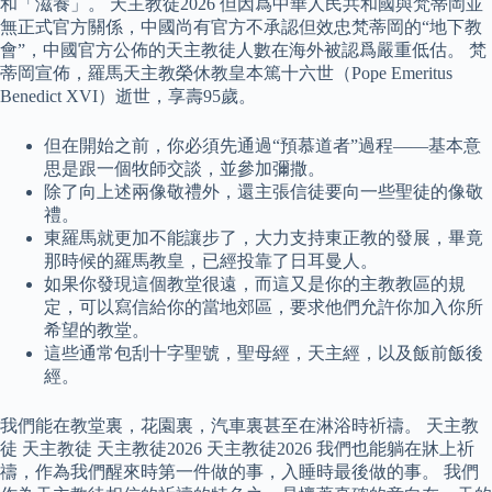
和「滋養」。 天主教徒2026 但因爲中華人民共和國與梵蒂岡並
無正式官方關係，中國尚有官方不承認但效忠梵蒂岡的“地下教
會”，中國官方公佈的天主教徒人數在海外被認爲嚴重低估。 梵
蒂岡宣佈，羅馬天主教榮休教皇本篤十六世（Pope Emeritus
Benedict XVI）逝世，享壽95歲。
但在開始之前，你必須先通過“預慕道者”過程——基本意
思是跟一個牧師交談，並參加彌撒。
除了向上述兩像敬禮外，還主張信徒要向一些聖徒的像敬
禮。
東羅馬就更加不能讓步了，大力支持東正教的發展，畢竟
那時候的羅馬教皇，已經投靠了日耳曼人。
如果你發現這個教堂很遠，而這又是你的主教教區的規
定，可以寫信給你的當地郊區，要求他們允許你加入你所
希望的教堂。
這些通常包刮十字聖號，聖母經，天主經，以及飯前飯後
經。
我們能在教堂裏，花園裏，汽車裏甚至在淋浴時祈禱。 天主教
徒 天主教徒 天主教徒2026 天主教徒2026 我們也能躺在牀上祈
禱，作為我們醒來時第一件做的事，入睡時最後做的事。 我們