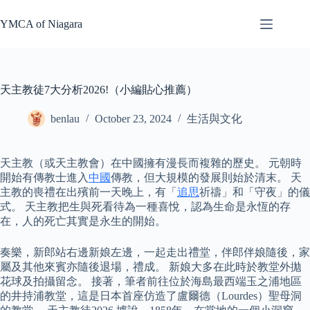
Skip
to
YMCA of Niagara
content
天主教徒7大分析2026!（小編貼心推薦）
benlau
October 23, 2024
生活與文化
天主教（或天主教會）在中國擁有漫長而複雜的歷史。 元朝時
開始有傳教士進入
中國
傳教，但大規模的發展則始於清末。 天
主教的喪禮在出殯前一天晚上，有「
追思
祈禱」和「守夜」的儀
式。 天主教把生與死看待為一種喜悅，認為生命是永恆的存
在，人的死亡其實是永生的開始。
奏樂，新郎站右邊新娘左邊，一起走出禮堂，伴郎伴娘隨後，家
屬及其他來賓亦隨後退場，禮成。 新娘大多在此時於教堂外拋
花球及拍攝留念。 接著，筆者前往位於海島最西端玉之浦地區
的井持浦教堂，這是日本首座仿造了盧爾德（Lourdes）聖母洞