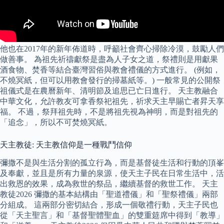
他也在2017年的新年佈道時，呼籲社會齊心掃除冷漠，鼓勵人們
做善事。 為祖先祈禱獻祭是盡為人子女之道，祭禮則是用獻果
酒食物、焚香等結合臺灣習俗與教會禮儀的方式進行。 (例如，
不燒冥紙，但可以用教會發行的掃墓紙等。) 一般常見的公開祭
祖儀式是在農曆新年、清明節及追思已亡日進行。 天主教融合
中華文化，允許教友可拿香祭祀祖先，祈求天主早賜亡者昇天享
福。 不過，祭拜祖先時，不是將祖先視為神明，而是對祖先的
「追念」，所以不可焚燒冥紙。
天主教徒: 天主教信仰是一種戰鬥信仰
彌撒不是與生活分割的孤立行為，而是基督徒生活和行動的頂峯
及奉獻，並且是所有力量的泉源，使天主子民在日常生活中，活
出救恩的效果，成為救世的祭品，繼續基督的救世工作。 天主
教徒2026 彌撒的基本結構由「聖道禮儀」和「聖祭禮儀」兩部
分組成。 這兩部分密切結合，形成一個敬禮行動，天主子民也
從「天主聖言」和「基督聖體聖血」的雙重筵席中得到「教導」