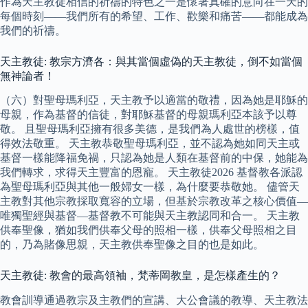
作為天主教徒相信的祈禱的特色之一是懷著真確的意向在一天的
每個時刻——我們所有的希望、工作、歡樂和痛苦——都能成為
我們的祈禱。
天主教徒: 教宗方濟各：與其當個虛偽的天主教徒，倒不如當個
無神論者！
（六）對聖母瑪利亞，天主教予以適當的敬禮，因為她是耶穌的
母親，作為基督的信徒，對耶穌基督的母親瑪利亞本該予以尊
敬。 且聖母瑪利亞擁有很多美德，是我們為人處世的榜樣，值
得效法敬重。 天主教恭敬聖母瑪利亞，並不認為她如同天主或
基督一樣能降福免禍，只認為她是人類在基督前的中保，她能為
我們轉求，求得天主豐富的恩寵。 天主教徒2026 基督教各派認
為聖母瑪利亞與其他一般婦女一樣，為什麼要恭敬她。 儘管天
主教對其他宗教採取寬容的立場，但基於宗教改革之核心價值—
唯獨聖經與基督—基督教不可能與天主教認同和合一。 天主教
供奉聖像，猶如我們供奉父母的照相一樣，供奉父母照相之目
的，乃為賭像思親，天主教供奉聖像之目的也是如此。
天主教徒: 教會的最高領袖，梵蒂岡教皇，是怎樣產生的？
教會訓導通過教宗及主教們的宣講、大公會議的教導、天主教法