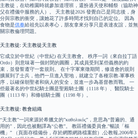
主教徒，在幼稚園時就參加道理班，還扮過天使和輔祭（協助神
父在禮儀中服務的人）。 天主教徒2026 發覺自己是同志後，身
分與宗教的衝突，讓她花了許多時間才找到自己的定位。 因為
食物是
供奉
給祖先以表孝心，朋友拿來分享只是表達友誼，並無
關宗教倫理問題。
天主教徒: 天主教徒天主教
它成立於中世紀（中世紀) 在天主教會。 秩序一詞（來自拉丁語
Ordo）則意味著一個封閉的圓圈，其成員受到某些義務的約
束，並發誓遵守一套規則。 在十字軍東徵期間，修道會的規則
擴展到了士兵，他們一旦進入聖地，就建立了各種宗教-軍事秩
序，以確保朝聖者和病人的安全，並進一步為基督教而戰。 一
些最著名的中世紀騎士團是聖殿騎士團（1118 年）、醫院騎士
團（1113 年）和條頓騎士團（1198 年）。
天主教徒: 教會組織
“天主教”一詞來源於希臘文的”καθολικός”，意思為“普遍的、通
用的”，因此也被翻譯為“公教”。 教區禮儀委員會,”暢談「樞
機」” （頁面存檔備份，存於網際網路檔案館）,公教報,2006年3