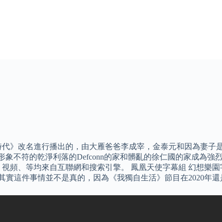
時代》改名進行播出的，由大雁爸爸李成宰，金泰元和因為妻子
是和形象不符的乾淨利落的Defconn的家和髒亂的徐仁國的家成
視頻、等均來自互聯網和搜索引擎。 鳳凰天使字幕組 幻想樂園
。 其實這件事情並不是真的，因為《我獨自生活》節目在2020