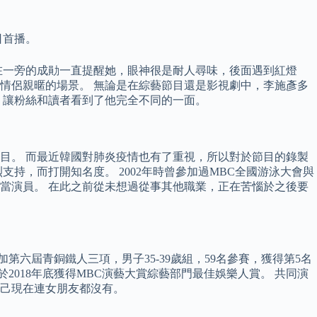
日首播。
在一旁的成勛一直提醒她，眼神很是耐人尋味，後面遇到紅燈
情侶親暱的場景。 無論是在綜藝節目還是影視劇中，李施彥多
，讓粉絲和讀者看到了他完全不同的一面。
目。 而最近韓國對肺炎疫情也有了重視，所以對於節目的錄製
持，而打開知名度。 2002年時曾參加過MBC全國游泳大會與
當演員。 在此之前從未想過從事其他職業，正在苦惱於之後要
加第六屆青銅鐵人三項，男子35-39歲組，59名參賽，獲得第5名
並於2018年底獲得MBC演藝大賞綜藝部門最佳娛樂人賞。 共同演
己現在連女朋友都沒有。