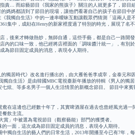
指責… 而綜藝節目《我家的熊孩子》關注的人就更多了，節目
者的媽媽都請到了節目的現場，讓他們看著自己的孩子在節目中
在《我獨自生活》中的一連串曖昧互動讓觀眾們猜測「這兩人是
361集中，成勛在Henry的新家裡度過了特別的時光，展現了名
店，後來才轉做熱炒，無師自通，這些手藝，都是自己一路開發
的口味一致，他已經將店裡面的「調味醬汁統一」，有別於一般外界熱
，這次成為節目固定成員的消息，表現令人期待。
人的獨居時代》改名進行播出的，由大雁爸爸李成宰，金泰元和
 《我獨自生活》是由韓國MBC電視臺新年播放的特輯《男人的獨居
哲、安七炫、等多名男子一個人生活情景的新概念節目。 節目中來
鴛鴦在這邊也已經數十年了，其實啤酒屋在過去也曾經風光過一
是餐飲主流。
誠度大賞」中被選為電視節目（觀察藝能）部門的獲獎者。
以及人情味的一面，這次成為節目固定成員的消息，表現令人期待。
中獨自生活的藝人們的日常生活，2013年開播至今已有7年，