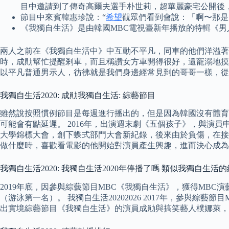
目中邀請到了傳奇高爾夫選手朴世莉，超華麗豪宅公開後
節目中來賓韓惠珍說：“
希望
觀眾們看到會說：「啊〜那是
《我獨自生活》是由韓國MBC電視臺新年播放的特輯《男人
兩人之前在《我獨自生活中》中互動不平凡，同車的他們洋溢著
時，成勛幫忙提醒剎車，而且稱讚女方車開得很好，還寵溺地摸
以平凡普通男示人，彷彿就是我們身邊經常見到的哥哥一樣，從
我獨自生活2020: 成勛我獨自生活: 綜藝節目
雖然說按照慣例節目是每週進行播出的，但是因為韓國沒有體育
可能會有點延遲。 2016年，出演週末劇《五個孩子》，與演員
大學錦標大會，創下蝶式部門大會新紀錄，後來由於負傷，在接
做什麼時，喜歡看電影的他開始對演員產生興趣，進而決心成為
我獨自生活2020: 我獨自生活2020年停播了嗎 類似我獨自生活
2019年底，因參與綜藝節目MBC《我獨自生活》，獲得MBC演藝
（游泳第一名）。 我獨自生活20202026 2017年，參與
出實境綜藝節目《我獨自生活》的演員成勛與搞笑藝人樸娜萊，