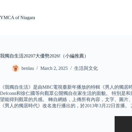
Skip
to
content
YMCA of Niagara
我獨自生活20207大優勢2026!（小編推薦）
benlau
March 2, 2025
生活與文化
《我獨自生活》是由MBC電視臺新年播放的特輯《男人的獨居
Defconn和徐仁國等向觀眾公開獨自在家生活的面貌。 特別
望能得到觀眾的共感。 轉自網絡，上傳所有內容，文字、圖片、
《男人的獨居時代》改名進行播出的，於2013年3月22日首播