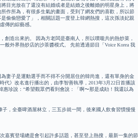
組將目光放在了還沒有結婚或者是結婚之後離婚的明星身上，將
的所作所為，有很多生氣的畫面，受到了網友們的喜歡，所以節
不是偷偷戀愛了」，相關話題一度登上韓網熱搜，這次孫淡妃親
不虛傳的綜藝感。
，創造出來的。 因為方老闆是臺南人，所以噗嚨共的熱炒菜，
炒店的沙茶醬模式。 先前透過節目「Voice Korea 我
因為妻子是運動選手而不得不分開居住的韓尚進，還有單身的金
時代》改名進行播出的，由李智善執導，2013年3月22日首播該
賓韓惠珍說：“希望觀眾們看到會說：「啊〜那是成勛！我還以為
陣子，全臺啤酒屋林立，三五步就一間，後來國人飲食習慣慢慢
每次嘉賓登場總是會引起許多話題，甚至登上熱搜，最新一集的節