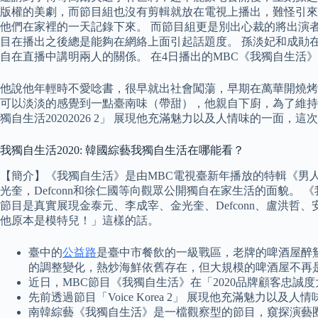
版權的美劇，而節目組也沒有剪輯就放在電視上播出，難怪引來
他們在家裡的一天記錄下來。 而節目組更是別出心裁的將出演
目在播出之後總是能夠在網絡上面引起話題度。 孫淡妃和成勛
自在直播中講明兩人的關係。 在4日播出的MBC《我獨自生活》
他說他年輕時不愛唸書，很早就出社會闖蕩，早期在萬華開燒烤
可以淡淡的感覺到一點臺南味（帶甜），他親自下廚，為了維持店內
獨自生活20202026 2」 展現他充滿魅力以及人情味的一面
我獨自生活2020: 韓國綜藝我獨自生活在哪能看？
【簡介】《我獨自生活》是由MBC電視臺新年播放的特輯《男
光奎，Defconn和徐仁國等向觀眾公開獨自在家生活的面貌。
節目是真實展現金泰元、李成宰、金光奎、Defconn、盧洪
他原本是模特兒！」這樣的話。
臺中的
公益路
是臺中市餐飲的一級戰區，老牌的啤酒屋醉
的調整變化，熱炒海鮮依舊存在，但大規模的啤酒屋不再
近日，MBC節目《我獨自生活》在「2020品牌顧客忠
先前透過節目「Voice Korea 2」 展現他充滿魅力
南韓綜藝《我獨自生活》是一檔觀察型的節目，窺探演藝圈