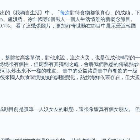
，播出的《我獨自生活》中，「
每次
對待食物都很真心」的成勛，下
nn、盧洪哲、徐仁國等6個男人一個人生活情景的新概念節目。
出0.7%。 看了這幾張圖片，更加好奇世勳在節目中展示最近韓國
，整體拉高客單價，對他來說，這次火災，也是促成他轉型的一
排隊，楊媽媽很有個性，但廚藝有其獨到之處，會將我們熟悉的傳統熱炒
可以炒出來不一樣的味道。 臺中的公益路是臺中市餐飲的一級
後來國人飲食習慣慢慢的調整變化，熱炒海鮮依舊存在，但大規
成勛目前是孤單一人沒女友的狀態，還很希望真有個女朋友。 但