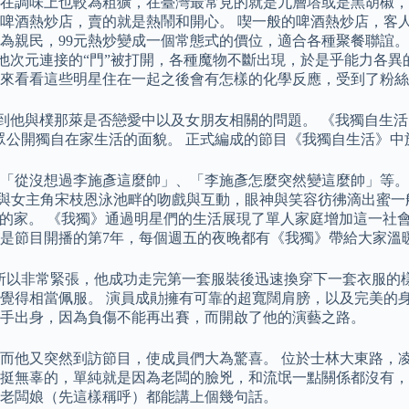
在調味上也較為粗獷，在臺灣最常見的就是九層塔或是黑胡椒，
啤酒熱炒店，賣的就是熱鬧和開心。 喫一般的啤酒熱炒店，客
親民，99元熱炒變成一個常態式的價位，適合各種聚餐聯誼。 
他次元連接的“門”被打開，各種魔物不斷出現，於是乎能力各異的獵魔
來看看這些明星住在一起之後會有怎樣的化學反應，受到了粉絲
，被問到他與樸那萊是否戀愛中以及女朋友相關的問題。 《我獨自
向觀眾公開獨自在家生活的面貌。 正式編成的節目《我獨自生活》
「從沒想過李施彥這麼帥」、「李施彥怎麼突然變這麼帥」等。 
女主角宋枝恩泳池畔的吻戲與互動，眼神與笑容彷彿滴出蜜一般，而
公開自己的家。 《我獨》通過明星們的生活展現了單人家庭增加這
是節目開播的第7年，每個週五的夜晚都有《我獨》帶給大家溫
所以非常緊張，他成功走完第一套服裝後迅速換穿下一套衣服的樣
覺得相當佩服。 演員成勛擁有可靠的超寬闊肩膀，以及完美的
手出身，因為負傷不能再出賽，而開啟了他的演藝之路。
而他又突然到訪節目，使成員們大為驚喜。 位於士林大東路，
挺無辜的，單純就是因為老闆的臉兇，和流氓一點關係都沒有，
老闆娘（先這樣稱呼）都能講上個幾句話。