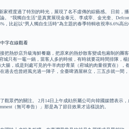
ry的新家裡度過了特別的時光，展現了名不虛傳的綜藝感。 日前
 “我獨自生活”是真實展現金泰元、李成宰、金光奎、Defco
.3%，比起以“男人獨自生活時”為主題的春季特輯收視率6.6%高
網盤中字在線觀看
接把熱炒店升級海鮮餐廳，把原來的熱炒散客變成包廂制的團客
026 但因為府城只有一竈一鍋，當客人多的時候，有時就要花時間
絲大腸，或是到處可見的牛羊肉炒青菜（府城的肉量很實在），都
在過去也曾經風光過一陣子，全臺啤酒屋林立，三五步就一間，
觀眾們的關注。 2月14日上午成勛所屬公司向韓國媒體表示，
omment（無可奉告）」那是為了節目效果才這樣說的。