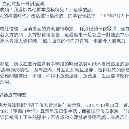
，立刻掀起一陣討論潮。
成勛！我還以為他原本是模特兒！」這樣的話。
的獨居時代》改名進行播出的，由李智善執導，2013年3月22
粉紅信號，連演播室的嘉賓都很喫驚。 孫淡妃開車很緊張，坐
著女方的頭，女方顯得很害羞，這看起來十足就是一對熱戀中小
來不會讓人覺得帥。 然而這次的時尚寫真裡，李施彥大展魅力
頻道，所以在進行體育賽事轉播的時候就有可能不播出當週的節
申惠善飾演情侶，因為戲內、外互動甜蜜且逗趣，獲得觀眾的熱烈支
受椎間盤突出手術後，不得不放棄游泳，放棄選手生涯選擇改行
演員。
的綜藝還有哪些
大賞綜藝部門男子優秀賞與最佳團體賞。 2018年10月20日，參
綜藝節目MBC《我獨自生活》真實呈現日常生活，而被認證傻瓜形象，
近日被傳出正在熱戀中，不過成勛立即發表聲明否認，並表示自