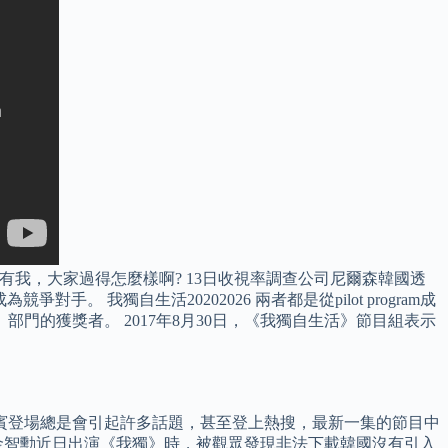
有我，大家過得怎麼樣啊? 13日收視率調查公司尼爾森韓國透
對手。 我獨自生活20202026 兩者都是從pilot program成
門的獲獎者。 2017年8月30日，《我獨自生活》節目組表示
嘉賓登場總是會引起許多話題，甚至登上熱搜，最新一集的節目中
金智勳近日出演《我獨》時，被觀眾發現非法下載韓國沒有引入