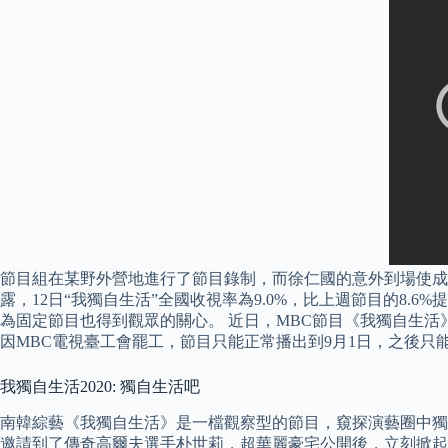
節目組在某野外營地進行了節目錄制，而徐仁國的意外到場使成員
露，12日“我獨自生活”全國收視率為9.0%，比上週節目的8.6%提高0.
為固定節目也得到觀眾的關心。 近日，MBC節目《我獨自生活》
因MBC電視臺工會罷工，節目只能正常播出到9月1日，之後只
我獨自生活2020: 獨自生活吧
南韓綜藝《我獨自生活》是一檔觀察型的節目，窺探演藝圈中獨
邀請到了傳奇高爾夫選手朴世莉，超華麗豪宅公開後，立刻掀起