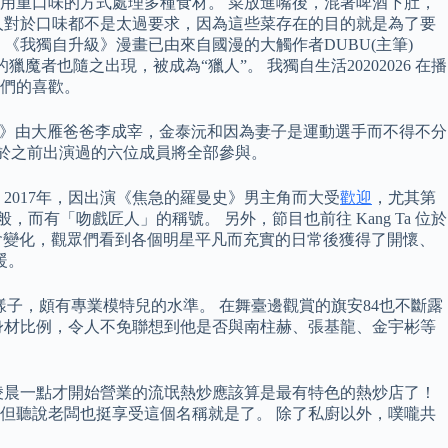
用重口味的方式處理多種食材。 菜放進嘴後，混著啤酒下肚，
人對於口味都不是太過要求，因為這些菜存在的目的就是為了要
《我獨自升級》漫畫已由來自國漫的大觸作者DUBU(主筆)
者也隨之出現，被成為“獵人”。 我獨自生活20202026 在播
們的喜歡。
生活》由大雁爸爸李成宰，金泰沅和因為妻子是運動選手而不得不分
中於之前出演過的六位成員將全部參與。
2017年，因出演《焦急的羅曼史》男主角而大受
歡迎
，尤其第
有「吻戲匠人」的稱號。 另外，節目也前往 Kang Ta 位於
一社會變化，觀眾們看到各個明星平凡而充實的日常後獲得了開懷、
暖。
子，頗有專業模特兒的水準。 在舞臺邊觀賞的旗安84也不斷露
身材比例，令人不免聯想到他是否與南柱赫、張基龍、金宇彬等
凌晨一點才開始營業的流氓熱炒應該算是最有特色的熱炒店了！
但聽說老闆也挺享受這個名稱就是了。 除了私廚以外，噗嚨共