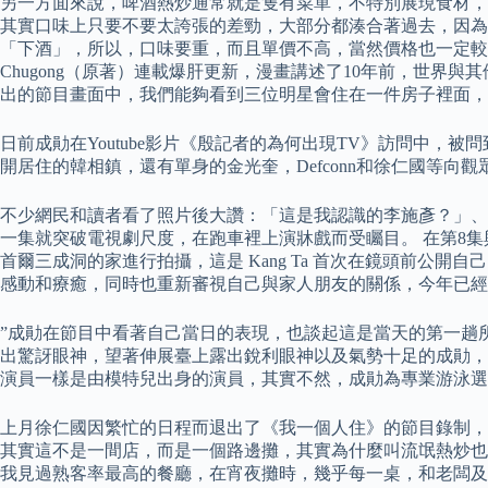
另一方面來說，啤酒熱炒通常就是隻有菜單，不特別展現食材，
其實口味上只要不要太誇張的差勁，大部分都湊合著過去，因為
「下酒」，所以，口味要重，而且單價不高，當然價格也一定較為
Chugong（原著）連載爆肝更新，漫畫講述了10年前，世界與其
出的節目畫面中，我們能夠看到三位明星會住在一件房子裡面，
日前成勛在Youtube影片《殷記者的為何出現TV》訪問中
開居住的韓相鎮，還有單身的金光奎，Defconn和徐仁國等
不少網民和讀者看了照片後大讚：「這是我認識的李施彥？」、
一集就突破電視劇尺度，在跑車裡上演牀戲而受矚目。 在第8集與
首爾三成洞的家進行拍攝，這是 Kang Ta 首次在鏡頭前
感動和療癒，同時也重新審視自己與家人朋友的關係，今年已經
”成勛在節目中看著自己當日的表現，也談起這是當天的第一趟
出驚訝眼神，望著伸展臺上露出銳利眼神以及氣勢十足的成勛，
演員一樣是由模特兒出身的演員，其實不然，成勛為專業游泳選
上月徐仁國因繁忙的日程而退出了《我一個人住》的節目錄制，
其實這不是一間店，而是一個路邊攤，其實為什麼叫流氓熱炒也
我見過熟客率最高的餐廳，在宵夜攤時，幾乎每一桌，和老闆及