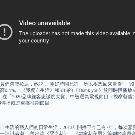
們齊聲歡迎，他説，‘剛好時間允許，所以很想回來看看’，‘沒
4%。 《我獨自生活》和SBS的《Thank you》於同時段播放成為競爭
在「2020品牌顧客忠誠度大賞」中被選為電視節目（觀察藝能）部
能停播或是重播往期節目。
自生活的藝人們的日常生活，2013年開播至今已有7年，每次
一陣討論潮。 曾出演《惡之花》、《鄰家花美男》等劇的演員