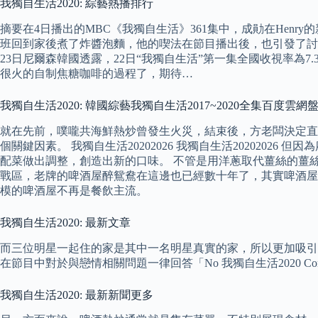
我獨自生活2020: 綜藝熱播排行
摘要在4日播出的MBC《我獨自生活》361集中，成勛在Hen
班回到家後煮了炸醬泡麵，他的喫法在節目播出後，也引發了討論。
23日尼爾森韓國透露，22日“我獨自生活”第一集全國收視率為7
很火的自制焦糖咖啡的過程了，期待…
我獨自生活2020: 韓國綜藝我獨自生活2017~2020全集百度雲
就在先前，噗嚨共海鮮熱炒曾發生火災，結束後，方老闆決定直
個關鍵因素。 我獨自生活20202026 我獨自生活20202
配菜做出調整，創造出新的口味。 不管是用洋蔥取代薑絲的薑
戰區，老牌的啤酒屋醉鴛鴦在這邊也已經數十年了，其實啤酒屋
模的啤酒屋不再是餐飲主流。
我獨自生活2020: 最新文章
而三位明星一起住的家是其中一名明星真實的家，所以更加吸引了
在節目中對於與戀情相關問題一律回答「No 我獨自生活2020 C
我獨自生活2020: 最新新聞更多