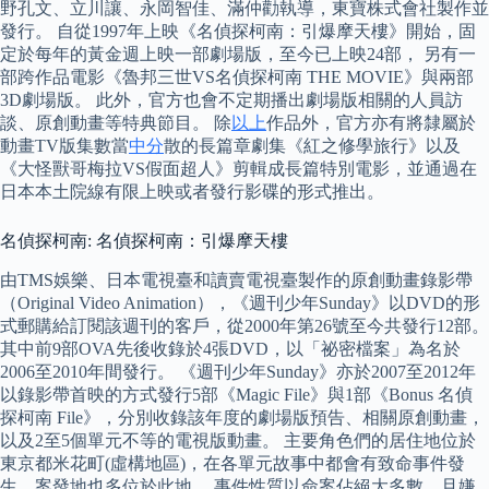
野孔文、立川讓、永岡智佳、滿仲勸執導，東寶株式會社製作並
發行。 自從1997年上映《名偵探柯南：引爆摩天樓》開始，固
定於每年的黃金週上映一部劇場版，至今已上映24部， 另有一
部跨作品電影《魯邦三世VS名偵探柯南 THE MOVIE》與兩部
3D劇場版。 此外，官方也會不定期播出劇場版相關的人員訪
談、原創動畫等特典節目。 除
以上
作品外，官方亦有將隸屬於
動畫TV版集數當
中分
散的長篇章劇集《紅之修學旅行》以及
《大怪獸哥梅拉VS假面超人》剪輯成長篇特別電影，並通過在
日本本土院線有限上映或者發行影碟的形式推出。
名偵探柯南: 名偵探柯南：引爆摩天樓
由TMS娛樂、日本電視臺和讀賣電視臺製作的原創動畫錄影帶
（Original Video Animation），《週刊少年Sunday》以DVD的形
式郵購給訂閱該週刊的客戶，從2000年第26號至今共發行12部。
其中前9部OVA先後收錄於4張DVD，以「祕密檔案」為名於
2006至2010年間發行。 《週刊少年Sunday》亦於2007至2012年
以錄影帶首映的方式發行5部《Magic File》與1部《Bonus 名偵
探柯南 File》，分別收錄該年度的劇場版預告、相關原創動畫，
以及2至5個單元不等的電視版動畫。 主要角色們的居住地位於
東京都米花町(虛構地區)，在各單元故事中都會有致命事件發
生，案發地也多位於此地。 事件性質以命案佔絕大多數，且嫌