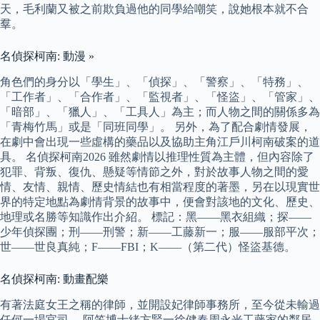
天，毛利蘭又被之前欺負過他的同學給嘲笑，說她根本就不合
羣。
名偵探柯南: 動漫 »
角色們的身分以「學生」、「偵探」、「警察」、「特務」、
「工作者」、「合作者」、「監視者」、「怪盜」、「管家」、
「暗部」、「獵人」、「工具人」為主；而人物之間的關係多為
「青梅竹馬」或是「同班同學」。 另外，為了配合劇情發展，
在劇中會出現一些虛構的藥品以及協助主角江戶川柯南破案的道
具。 名偵探柯南2026 雖然劇情以推理性質為主體，但內容除了
犯罪、背叛、復仇、懸疑等情節之外，對於故事人物之間的愛
情、友情、親情、歷史情結也有相當程度的著墨，另在以現實世
界的特定地點為劇情背景的故事中，便會對該地的文化、歷史、
地理或名勝等知識作出介紹。 標記：黑——黑衣組織；探——
少年偵探團；刑——刑警；新——工藤新一；服——服部平次；
世——世良真純；F——FBI；K——（第二代）怪盜基德。
名偵探柯南: 動畫配樂
有著法庭女王之稱的律師，並開設妃律師事務所，至今從未輸過
任何一場官司。 阿笠博士緒方賢一徐健春周永光工藤家的鄰居