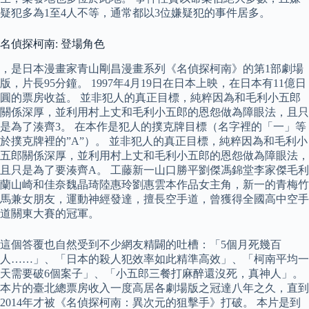
疑犯多為1至4人不等，通常都以3位嫌疑犯的事件居多。
名偵探柯南: 登場角色
，是日本漫畫家青山剛昌漫畫系列《名偵探柯南》的第1部劇場
版，片長95分鐘。 1997年4月19日在日本上映，在日本有11億日
圓的票房收益。 並非犯人的真正目標，純粹因為和毛利小五郎
關係深厚，並利用村上丈和毛利小五郎的恩怨做為障眼法，且只
是為了湊齊3。 在本作是犯人的撲克牌目標（名字裡的「一」等
於撲克牌裡的”A”）。 並非犯人的真正目標，純粹因為和毛利小
五郎關係深厚，並利用村上丈和毛利小五郎的恩怨做為障眼法，
且只是為了要湊齊A。 工藤新一山口勝平劉傑馮錦堂李家傑毛利
蘭山崎和佳奈魏晶琦陸惠玲劉惠雲本作品女主角，新一的青梅竹
馬兼女朋友，運動神經發達，擅長空手道，曾獲得全國高中空手
道關東大賽的冠軍。
這個答覆也自然受到不少網友精闢的吐槽：「5個月死幾百
人……」、「日本的殺人犯效率如此精準高效」、「柯南平均一
天需要破6個案子」、「小五郎三餐打麻醉還沒死，真神人」。
本片的臺北總票房收入一度高居各劇場版之冠達八年之久，直到
2014年才被《名偵探柯南：異次元的狙擊手》打破。 本片是到