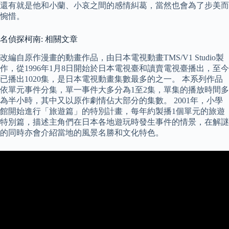
還有就是他和小蘭、小哀之間的感情糾葛，當然也會為了步美而
惋惜。
名偵探柯南: 相關文章
改編自原作漫畫的動畫作品，由日本電視動畫TMS/V1 Studio製
作，從1996年1月8日開始於日本電視臺和讀賣電視臺播出，至今
已播出1020集，是日本電視動畫集數最多的之一。 本系列作品
依單元事件分集，單一事件大多分為1至2集，單集的播放時間多
為半小時，其中又以原作劇情佔大部分的集數。 2001年，小學
館開始進行「旅遊篇」的特別計畫，每年約製播1個單元的旅遊
特別篇，描述主角們在日本各地遊玩時發生事件的情景，在解謎
的同時亦會介紹當地的風景名勝和文化特色。