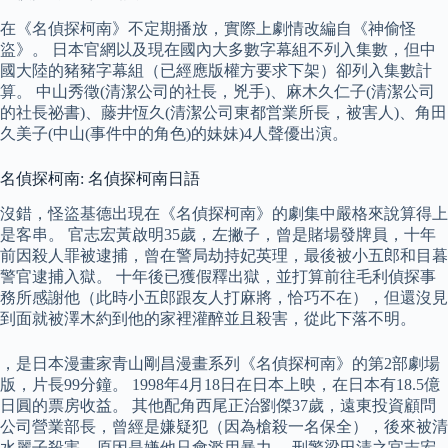
在《名偵探柯南》不定期播放，實際上劇情改編自《神偷怪
盜》。 日本官網以及現在國內大多數字幕組不列入集數，但中
國大陸的豬豬字幕組（已經應版權方要求下架）卻列入集數計
算。 中山秀徵(清潔公司的社長，兇手)、麻木久仁子(清潔公司
的社長祕書)、藤井恆久(清潔公司東都営業所長，被害人)、角田
久美子(中山(事件中的角色)的妹妹)4人聲優出演。
名偵探柯南: 名偵探柯南日語
沒錯，怪盜基德出現在《名偵探柯南》的劇集中嚴格來說算得上
是客串。 官志宏黃啟明35歲，左撇子，曾是賭場發牌員，十年
前因殺人罪被逮捕，曾在警局劫持妃英理，最後被小五郎和目暮
警官逮捕入獄。 十年後已獲假釋出獄，並打算前往毛利偵探事
務所感謝他（此時小五郎跟友人打麻將，恰巧不在），但還沒見
到面就被澤木約到他的家裡灌醉並且殺害，從此下落不明。
，是日本漫畫家青山剛昌漫畫系列《名偵探柯南》的第2部劇場
版，片長99分鐘。 1998年4月18日在日本上映，在日本有18.5億
日圓的票房收益。 其他配角西尾正治劉傑37歲，遠東投資顧問
公司營業部長，曾經是嫌疑犯（因為槍殺一名保全），後來被清
水麗子殺害，原因是嫌他只會濫用暴力。 刑警梁田清之官志宏