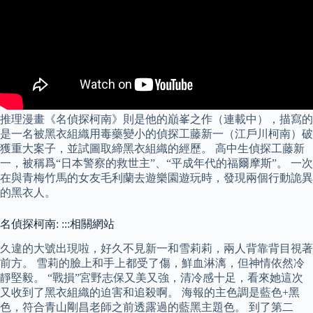
推理漫畫《名偵探柯南》則是他的巔峯之作（連載中），描寫的
是一名被黑衣組織用毒藥變小的偵探工藤新一（江戶川柯南）破
獲重大案子，並試圖取締黑衣組織的經歷。 高中生偵探工藤新
一，被稱爲“日本警察的救世主”、“平成年代的福爾摩斯”。 一次
在與青梅竹馬的女友毛利蘭去遊樂園遊玩時，發現兩個行動詭異
的黑衣人。
名偵探柯南: :::相關網站
久違的大號出現啦，好久不見新一和雪莉莉，兩人背靠背目視著
前方。 雪莉的臉上和手上都受了傷，鮮血淋漓，但神情依然冷
靜堅毅。 “戰損”宮野志保又美又強，清冷感十足，看來她這次
又收到了黑衣組織的迫害和追殺啊。 海報的主色調是藍色+黑
色，符合青山剛昌老師之前透露過的藍黑主題色。 到了第二