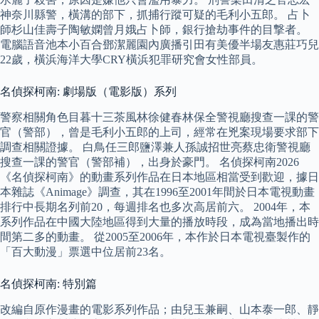
神奈川縣警，橫溝的部下，抓捕行蹤可疑的毛利小五郎。 占卜
師杉山佳壽子陶敏嫻曾月娥占卜師，銀行搶劫事件的目撃者。
電腦語音池本小百合鄧潔麗園內廣播引田有美優半場友惠莊巧兒
22歲，橫浜海洋大學CRY橫浜犯罪研究會女性部員。
名偵探柯南: 劇場版（電影版）系列
警察相關角色目暮十三茶風林徐健春林保全警視廳搜查一課的警
官（警部），曾是毛利小五郎的上司，經常在兇案現場要求部下
調查相關證據。 白鳥任三郎鹽澤兼人孫誠招世亮蔡忠衛警視廳
搜查一課的警官（警部補），出身於豪門。 名偵探柯南2026
《名偵探柯南》的動畫系列作品在日本地區相當受到歡迎，據日
本雜誌《Animage》調查，其在1996至2001年間於日本電視動畫
排行中長期名列前20，每週排名也多次高居前六。 2004年，本
系列作品在中國大陸地區得到大量的播放時段，成為當地播出時
間第二多的動畫。 從2005至2006年，本作於日本電視臺製作的
「百大動漫」票選中位居前23名。
名偵探柯南: 特別篇
改編自原作漫畫的電影系列作品；由兒玉兼嗣、山本泰一郎、靜