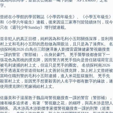
成為同班同學，並首次公開新一喝下的藥「APTX4869」之名
字。
曾經在小學館的學習雜誌《小學四年級生》、《小學五年級生》
和《小學六年級生》連載，後來因這三家專刊皆陸續休刊，現今
只在《週刊少年Sunday》增刊號連載。
並非犯人的真正目標，純粹因為和毛利小五郎關係深厚，並利用
村上丈和毛利小五郎的恩怨做為障眼法，且只是為了湊齊K。 名
偵探柯南2026 白鳥任三郎鹽澤兼人劉傑雷霆陳健豪警視廳搜查
一課的警官（警部補），出身於豪門。 兇手襲擊後都會留下一
張花色為黑桃的撲克牌，因而警方將兇手指向是曾任賭場荷官且
被毛利逮捕的村上丈，但這只是兇手的圈套。 名偵探柯南2026
兇手透過某些管道得知村上丈善於玩撲克牌，加上村上丈曾經被
當時任職刑警的毛利小五郎逮捕，進入米花監獄服刑。 兇手先
殺害村上丈，並因兇手想要殺害的人名字中都有數字的緣故，遂
使用撲克牌行兇嫁禍給村上丈。
佐藤美和子湯屋敦子魏晶琦警視廳搜查一課的警官（警部補），
擁有極多追求者，有著「警視廳之花」的稱呼，與高木涉是戀人
關係。 高木涉高木涉劉傑李家傑警視廳搜查一課的刑警（巡查