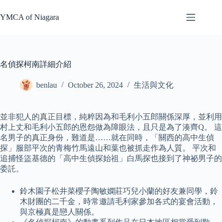
Skip
to
YMCA of Niagara
content
名偵探柯南詳細介紹
benlau
October 26, 2024
生活與文化
並非犯人的真正目標，純粹因為和毛利小五郎關係深厚，並利用
村上丈和毛利小五郎的恩怨做為障眼法，且只是為了湊齊Q。 這
名男子的真正身份，難道是……就在同時，「關西的高中生偵
探」服部平次的青梅竹馬遠山和葉也被抓走作為人質。 平次和
追捕怪盜基德的「高中生偵探始祖」白馬探也接到了神祕男子的
委託。
鈴木園子松井菜櫻子陶敏嫻莊巧兒小蘭的好友兼同學，鈴
木財團的二千金，時常邀請毛利家參加各式的宴會活動，
與京極真是戀人關係。