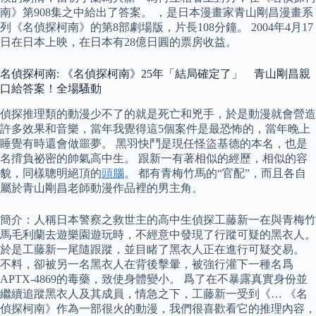
南》第908集之中給出了答案。 ，是日本漫畫家青山剛昌漫畫系
列《名偵探柯南》的第8部劇場版，片長108分鐘。 2004年4月17
日在日本上映，在日本有28億日圓的票房收益。
名偵探柯南: 《名偵探柯南》25年「結局確定了」 青山剛昌親
口給答案！全場騷動
偵探推理類的動漫少不了的就是死亡和兇手，於是動漫就會營造
許多效果和音樂，當年我覺得這5個案件是最恐怖的，當年晚上
睡覺有時還會做噩夢。 黑羽快鬥是現任怪盜基德的本名，也是
名揹負祕密的帥氣高中生。 跟新一有著相似的經歷，相似的容
貌，同樣聰明絕頂的
頭腦
。 都有青梅竹馬的“官配”，而且各自
屬於青山剛昌老師動漫作品裡的男主角。
簡介：人稱日本警察之救世主的高中生偵探工藤新一在與青梅竹
馬毛利蘭去遊樂園遊玩時，不經意中發現了行蹤可疑的黑衣人。
於是工藤新一尾隨跟蹤，並目睹了黑衣人正在進行可疑交易。
不料，卻被另一名黑衣人在背後擊暈，被強行灌下一種名爲
APTX-4869的毒藥，致使身體變小。 爲了在不暴露真實身份並
繼續追蹤黑衣人及其成員，情急之下，工藤新一受到《… 《名
偵探柯南》作為一部很火的動漫，我們很喜歡看它的推理內容，