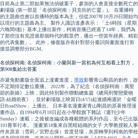
目前為止第二部如果無法偵破案子，參加的人會直接全數死亡的
劇場版 (第一部是「名偵探柯南：貝克街的亡靈」)。 在重播時
的主題曲也會以首播時的版本為主，但從2007年10月29日開始均
以現行的主題曲為主。 製作人諏訪道彥表示：「土6時段（星期
六晚間6點）基本上播出新作，柯南首播已經過了14年，我們為
了那些沒有見證過那個時代的觀眾們，播出一些當年經典、精彩
的代表集數」。 此外，修復版亦有針對部分臺詞與畫面進行剪
接並調整部分BGM。
名偵探柯南: 名偵探柯南：小蘭與新一當初為何互相看上對方，
第908集給出答案
亦避免動畫版全面追上漫畫進度，
導致
影響青山剛昌的創作，故
不定期排定數位重播。 2022年，為了紀念《名偵探柯南：萬聖
節的新娘》上映，因此特別製作聯動總集篇《總局刑警戀愛物
語-結婚前夜》，並於劇場版上映當日(4/15)起連續兩週於「金曜
日RoadShow」上播出。 日本著名漫畫家青山剛昌的原著推理漫
畫作品，自1994年6月18日起在小學館旗下雜誌《週刊少年
Sunday》連載；之後被改編成各種載體的系列作品，至今已出版
101冊單行本。 漫畫第18集來自黑暗組織的女子 大學教授殺人事
件灰原哀（雪莉／宮野志保）首度登場，灰原轉學到柯南的學校