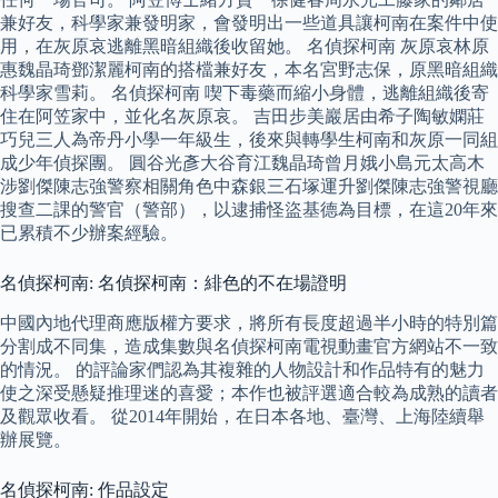
兼好友，科學家兼發明家，會發明出一些道具讓柯南在案件中使
用，在灰原哀逃離黑暗組織後收留她。 名偵探柯南 灰原哀林原
惠魏晶琦鄧潔麗柯南的搭檔兼好友，本名宮野志保，原黑暗組織
科學家雪莉。 名偵探柯南 喫下毒藥而縮小身體，逃離組織後寄
住在阿笠家中，並化名灰原哀。 吉田步美巖居由希子陶敏嫻莊
巧兒三人為帝丹小學一年級生，後來與轉學生柯南和灰原一同組
成少年偵探團。 圓谷光彥大谷育江魏晶琦曾月娥小島元太高木
涉劉傑陳志強警察相關角色中森銀三石塚運升劉傑陳志強警視廳
搜查二課的警官（警部），以逮捕怪盜基德為目標，在這20年來
已累積不少辦案經驗。
名偵探柯南: 名偵探柯南：緋色的不在場證明
中國內地代理商應版權方要求，將所有長度超過半小時的特別篇
分割成不同集，造成集數與名偵探柯南電視動畫官方網站不一致
的情況。 的評論家們認為其複雜的人物設計和作品特有的魅力
使之深受懸疑推理迷的喜愛；本作也被評選適合較為成熟的讀者
及觀眾收看。 從2014年開始，在日本各地、臺灣、上海陸續舉
辦展覽。
名偵探柯南: 作品設定