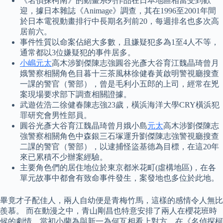
《名偵探柯南》的動畫系列作品在日本地區相當受到歡
迎，據日本雜誌《Animage》調查，其在1996至2001年間
於日本電視動畫排行中長期名列前20，每週排名也多次高
居前六。
事件性質以命案佔絕大多數，且嫌疑犯多為1至4人不等，
通常都以3位嫌疑犯的事件居多。
小嶋元太
高木涉劉傑陳志強圓谷光彥大谷育江魏晶琦曾月
娥警察相關角色目暮十三茶風林徐健春黃啟明警視廳搜查
一課的警官（警部），曾是毛利小五郎的上司，經常在兇
案現場要求部下調查相關證據。
武遊佐浩二徐健春陳志強23歲，橫浜海洋大學CRY橫浜犯
罪研究會男性部員。
圓谷光彥大谷育江魏晶琦曾月娥小島
元太
高木涉劉傑陳志
強警察相關角色中森銀三石塚運升劉傑陳志強警視廳搜查
二課的警官（警部），以逮捕怪盜基德為目標，在這20年
來已累積不少辦案經驗。
主要角色們的居住地位於東京都米花町(虛構地區)，在各
單元故事中都會有致命事件發生，案發地也多位於此地。
畢竟才子配佳人，兩人自幼便是青梅竹馬，這樣的感情令人無比
羨慕。 而在動漫之中，青山剛昌也特意安排了兩人在櫻花班時
候的劇情，當初小蘭為與新一為何互相看上對方，在《名偵探柯