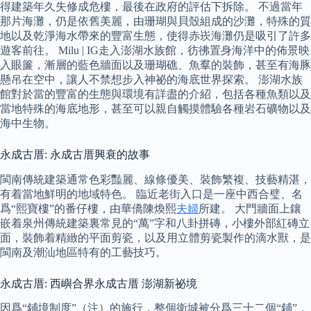
得建築年久失修成危樓，最後在政府的評估下拆除。 不過當年
那片海灘，仍是依舊美麗，由珊瑚與貝殼組成的沙灘，特殊的質
地以及乾淨海水帶來的豐富生態，使得赤崁海灘仍是吸引了許多
遊客前往。 Milu | IG走入澎湖水族館，彷彿置身海洋中的佈景映
入眼簾，漸層的藍色牆面以及珊瑚礁、魚羣的裝飾，甚至有海豚
懸吊在空中，讓人不禁想步入神祕的海底世界探索。 澎湖水族
館對於當的豐富的生態與環境有詳盡的介紹，包括各種魚類以及
當地特殊的海底地形，甚至可以親自觸摸體驗各種岩石礦物以及
海中生物。
永成古厝: 永成古厝興衰的故事
閩南傳統建築通常色彩豔麗、線條優美、裝飾繁複、技藝精湛，
有着當地鮮明的地域特色。 臨近老街入口是一座中西合璧、名
爲“熙寶樓”的番仔樓，由華僑陳煥熙
夫婦
所建。 大門牆面上鑲
嵌着泉州傳統建築裏常見的“萬”字和八卦拼磚，小樓外部紅磚立
面，裝飾着精緻的平面剪瓷，以及用立體剪瓷製作的滴水獸，是
閩南及潮汕地區特有的工藝技巧。
永成古厝: 西嶼合界永成古厝 澎湖新祕境
因爲“鋪境制度”（注）的施行，整個衛城被分爲三十二個“鋪”，