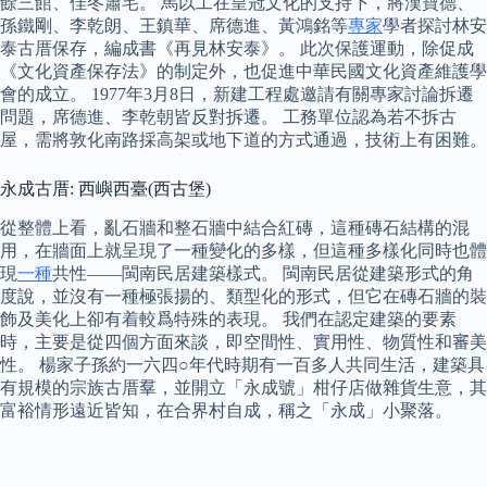
餘三館、佳冬蕭宅。 馬以工在皇冠文化的支持下，將漢寶德、
孫鐵剛、李乾朗、王鎮華、席德進、黃鴻銘等
專家
學者探討林安
泰古厝保存，編成書《再見林安泰》。 此次保護運動，除促成
《文化資產保存法》的制定外，也促進中華民國文化資產維護學
會的成立。 1977年3月8日，新建工程處邀請有關專家討論拆遷
問題，席德進、李乾朝皆反對拆遷。 工務單位認為若不拆古
屋，需將敦化南路採高架或地下道的方式通過，技術上有困難。
永成古厝: 西嶼西臺(西古堡)
從整體上看，亂石牆和整石牆中結合紅磚，這種磚石結構的混
用，在牆面上就呈現了一種變化的多樣，但這種多樣化同時也體
現
一種
共性——閩南民居建築樣式。 閩南民居從建築形式的角
度說，並沒有一種極張揚的、類型化的形式，但它在磚石牆的裝
飾及美化上卻有着較爲特殊的表現。 我們在認定建築的要素
時，主要是從四個方面來談，即空間性、實用性、物質性和審美
性。 楊家子孫約一六四○年代時期有一百多人共同生活，建築具
有規模的宗族古厝羣，並開立「永成號」柑仔店做雜貨生意，其
富裕情形遠近皆知，在合界村自成，稱之「永成」小聚落。