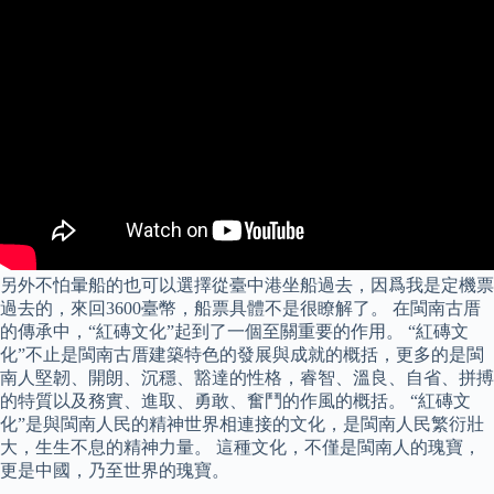
另外不怕暈船的也可以選擇從臺中港坐船過去，因爲我是定機票
過去的，來回3600臺幣，船票具體不是很瞭解了。 在閩南古厝
的傳承中，“紅磚文化”起到了一個至關重要的作用。 “紅磚文
化”不止是閩南古厝建築特色的發展與成就的概括，更多的是閩
南人堅韌、開朗、沉穩、豁達的性格，睿智、溫良、自省、拼搏
的特質以及務實、進取、勇敢、奮鬥的作風的概括。 “紅磚文
化”是與閩南人民的精神世界相連接的文化，是閩南人民繁衍壯
大，生生不息的精神力量。 這種文化，不僅是閩南人的瑰寶，
更是中國，乃至世界的瑰寶。