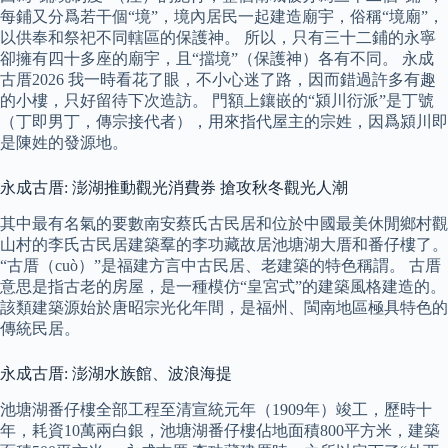
每鋪又分爲若干個“境”，境內居民一起建造廟宇，俗稱“境廟”，
以供奉和祭祀不同轄區的保護神。 所以，只有三十二鋪的永寧
卻擁有四十多座的廟宇，且“擋境”（保護神）各有不同。 永成
古厝2026 我一時看花了眼，不小心迷了路，因而錯過許多有趣
的小樓，只好留待下次造訪。 門額上鑲嵌的“潁川衍派”是丁號
（丁即男丁，傳宗接代者），用來指代屋主的宗姓，因爲潁川即
是陳姓的發源地。
永成古厝: 澎湖推動觀光消費券 搶攻秋冬觀光人潮
其中最有名氣的要數南安蔡氏古民居和位於中國最美休閒鄉村觀
山村的李氏古民居建築羣的李功藏故居池塘湖大厝和番仔樓了。
“古厝（cuò）”是福建方言中古民居、老建築的特色稱謂。 古厝
意思是指古老的房屋，是一種模仿“皇宮式”的建築風格建造的。
該類建築源始於唐昭宗光化年間，是福州、閩南地區極具特色的
傳統民居。
永成古厝: 澎湖水族館、波浪海提
池塘湖番仔樓全部工程至清宣統元年（1909年）竣工，歷時十
年，耗資10萬兩白銀，池塘湖番仔樓佔地面積800平方米，建築