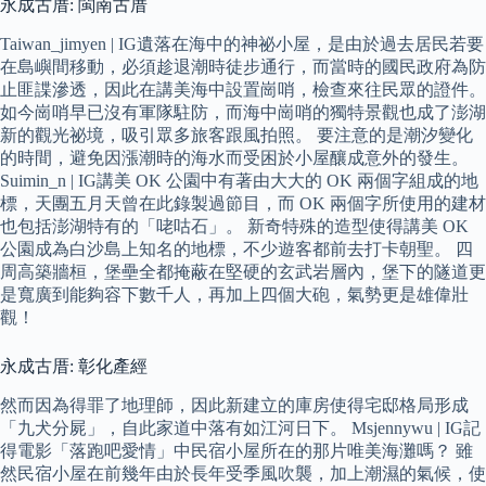
永成古厝: 閩南古厝
Taiwan_jimyen | IG遺落在海中的神祕小屋，是由於過去居民若要
在島嶼間移動，必須趁退潮時徒步通行，而當時的國民政府為防
止匪諜滲透，因此在講美海中設置崗哨，檢查來往民眾的證件。
如今崗哨早已沒有軍隊駐防，而海中崗哨的獨特景觀也成了澎湖
新的觀光祕境，吸引眾多旅客跟風拍照。 要注意的是潮汐變化
的時間，避免因漲潮時的海水而受困於小屋釀成意外的發生。
Suimin_n | IG講美 OK 公園中有著由大大的 OK 兩個字組成的地
標，天團五月天曾在此錄製過節目，而 OK 兩個字所使用的建材
也包括澎湖特有的「咾咕石」。 新奇特殊的造型使得講美 OK
公園成為白沙島上知名的地標，不少遊客都前去打卡朝聖。 四
周高築牆桓，堡壘全都掩蔽在堅硬的玄武岩層內，堡下的隧道更
是寬廣到能夠容下數千人，再加上四個大砲，氣勢更是雄偉壯
觀！
永成古厝: 彰化產經
然而因為得罪了地理師，因此新建立的庫房使得宅邸格局形成
「九犬分屍」，自此家道中落有如江河日下。 Msjennywu | IG記
得電影「落跑吧愛情」中民宿小屋所在的那片唯美海灘嗎？ 雖
然民宿小屋在前幾年由於長年受季風吹襲，加上潮濕的氣候，使