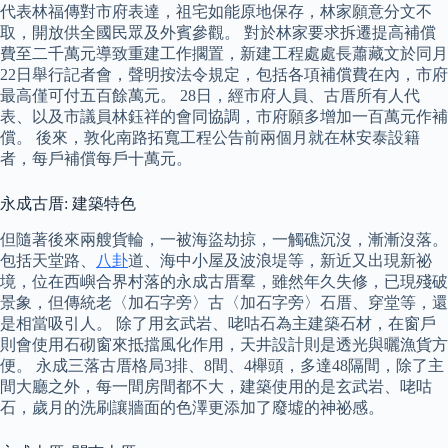
代表林福傳對市府表達，祖宅如能原地保存，林家願意分文不
取，開放供全國民眾及外賓參觀。 對於林家要求拆遷提高補償
費至二千萬元導致重建工作擱置，新建工程處處長蕭藏文於同月
22日舉行記者會，聲明按法令規定，包括各項補償費在內，市府
最高僅可付五百餘萬元。 28日，經市府人員、古厝所有人代
表、以及市議員林鈺祥的會同協調，市府願多增加一百萬元作補
償。 後來，敦化南路拓寬工程公告前兩個月就在林安泰設籍
者，每戶補償每戶十萬元。
永成古厝: 建築特色
但隨著後來兩艘貨輪，一被海盜劫掠，一觸礁沉沒，漸漸沒落。
包括天堂路、
八卦
道、海中小屋及波浪堤等，新近又出現新祕
境，位在西嶼合界村落的永成古厝羣，雖然年久失修，已現殘破
景象，但傳統老〈加石字旁〉古〈加石字旁〉石厝、穿堂等，還
是相當吸引人。 除了用玄武岩、咾咕石為主建築石材，在窗戶
則會使用石砌窗來抵擋風化作用，天井設計則是透光與曬漁貨方
便。 永成三落古厝格局3排、8間、4櫸頭，多達48隔間，除了主
間大廳之外，每一間房間都不大，建築使用的是玄武岩、咾咕
石，歲月的洗刷讓牆面的色澤更添加了廢墟的神祕感。