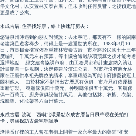
俗文化村，以安置林安泰古厝，但未收到任何反響，之後預定地
更是成了公寓。
永成古厝: 住宿找好康，線上快速訂房去：
悠遊泉州時遇到的朋友對我說：去永寧吧，那裏有不一樣的閩南
老建築且遊客稀少，稱得上是一處避世的所在。 1983年3月10
日，市長楊金欉宣佈為重建林安泰古厝，市府將於民國七十三年
度編列二千萬元左右預算，等市議會通過該項預算之後才能考慮
選擇地點。 經文建會協調市府，由工務局都市計畫處納入濱江
計畫範圍一併規劃，決定遷建於濱江公園。 對市府沒有應允林
家在正廳供奉祖先牌位的請求，李重耀認為可能市府擔憂被冠上
圖利他人。 由於林家不願捐出古厝原有傢俱，市府只好依原樣
重新訂製。 餐廳傢俱四十萬元、神明廳傢俱五十萬元、客廳傢
俱一百萬元、廚房傢俱設備廿萬元、其他包括牀、衣櫥、衣架、
洗臉架、化妝架等六百卅萬元。
永成古厝: 澎湖｜西嶼北環景點永成古厝昔日風華現在美拍打
卡，尋幽探訪古豪宅靜謐地
濟陽番仔樓的主人曾在老街上開着一家永寧最大的藥鋪“和安