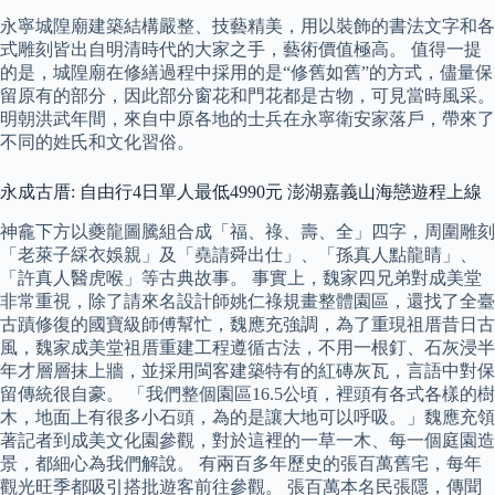
永寧城隍廟建築結構嚴整、技藝精美，用以裝飾的書法文字和各
式雕刻皆出自明清時代的大家之手，藝術價值極高。 值得一提
的是，城隍廟在修繕過程中採用的是“修舊如舊”的方式，儘量保
留原有的部分，因此部分窗花和門花都是古物，可見當時風采。
明朝洪武年間，來自中原各地的士兵在永寧衛安家落戶，帶來了
不同的姓氏和文化習俗。
永成古厝: 自由行4日單人最低4990元 澎湖嘉義山海戀遊程上線
神龕下方以夔龍圖騰組合成「福、祿、壽、全」四字，周圍雕刻
「老萊子綵衣娛親」及「堯請舜出仕」、「孫真人點龍睛」、
「許真人醫虎喉」等古典故事。 事實上，魏家四兄弟對成美堂
非常重視，除了請來名設計師姚仁祿規畫整體園區，還找了全臺
古蹟修復的國寶級師傅幫忙，魏應充強調，為了重現祖厝昔日古
風，魏家成美堂祖厝重建工程遵循古法，不用一根釘、石灰浸半
年才層層抹上牆，並採用閩客建築特有的紅磚灰瓦，言語中對保
留傳統很自豪。 「我們整個園區16.5公頃，裡頭有各式各樣的樹
木，地面上有很多小石頭，為的是讓大地可以呼吸。」魏應充領
著記者到成美文化園參觀，對於這裡的一草一木、每一個庭園造
景，都細心為我們解說。 有兩百多年歷史的張百萬舊宅，每年
觀光旺季都吸引搭批遊客前往參觀。 張百萬本名民張隱，傳聞