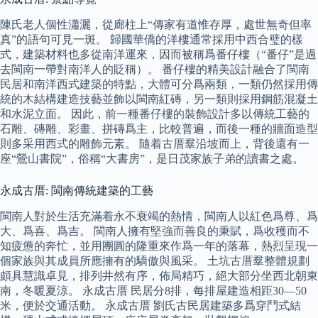
陳氏老人個性瀟灑，從廊柱上“傳家有道惟存厚，處世無奇但率
真”的語句可見一斑。 歸國華僑的洋樓通常採用中西合璧的樣
式，建築材料也多從南洋運來，因而被稱爲番仔樓（“番仔”是過
去閩南一帶對南洋人的貶稱）。 番仔樓的精美設計融合了閩南
民居和南洋西式建築的特點，大體可分爲兩類，一類仍然採用傳
統的木結構建造技藝並飾以閩南紅磚，另一類則採用鋼筋混凝土
和水泥立面。 因此，前一種番仔樓的裝飾設計多以傳統工藝的
石雕、磚雕、彩畫、拼磚爲主，比較普遍，而後一種的牆面造型
則多采用西式的雕飾元素。 隨着古厝羣沿坡而上，背後還有一
座“鶯山書院”，俗稱“大書房”，是日茂家族子弟的讀書之處。
永成古厝: 閩南傳統建築的工藝
閩南人對於生活充滿着永不衰竭的熱情，閩南人以紅色爲尊、爲
大、爲喜、爲吉。 閩南人擁有堅強而善良的秉賦，爲收穫而不
知疲憊的奔忙，並用團圓的隆重來作爲一年的落幕，熱烈呈現一
個家族與其成員所應擁有的驕傲與風采。 土坑古厝羣整體規劃
頗具慧識卓見，排列井然有序，佈局精巧，絕大部分坐西北朝東
南，冬暖夏涼。 永成古厝 民居分8排，每排屋建造相距30—50
米，便於交通活動。 永成古厝 劉氏古民居建築多爲穿鬥式結