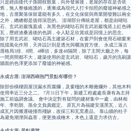
只是經由後代子孫開枝散葉，向外發展後，老屋的存在是否依
舊，無人整修維護的，逐漸成為現代人打卡拍照的廢墟神祕感之
地，古厝聚落保留還能有多久，在文化保留與商業開發難以兩全
之外，總總都是值得深思的。 澎湖部分傳統老屋，都是由咾咕
石、玄武岩巖塊蓋成，灰黑色的咾咕石與玄武岩巖塊搭上紅色磚
瓦，歷經滄桑過後的色調，令人駐足欣賞或是回憶上的思念。
除了用玄武岩、咾咕石爲主建築石材，在窗戶則會使用石砌窗來
抵擋風化作用，天井設計則是透光與曬漁貨方便。 永成三落古
厝格局3排、8間、4櫸頭，多達48隔間，除了主間大廳之外，每
一間房間都不大，建築使用的是玄武岩、咾咕石，歲月的洗刷讓
牆面的色澤更添加了廢墟的神祕感。
永成古厝: 澎湖西嶼熱門景點有哪些？
除部份橫樑因屋頂漏水而腐爛，及窗欞的木雕黴爛外，其他木料
使用率近三分之二。 7月31日下午，新建工程處處長康有為主持
施工前協調會議。 會中決定對有疑問的建材集中一處，由林相
年、李乾朗、孫全文負責鑑定。 原瓦片為福建安溪黑瓦，近八
成瓦片因搬運碰撞而殘缺，改採三和瓦窯產品。 靠山牆的柱子
為避免潮溼與蟲害，便更換成檜木，木色上還是力求仿古。
永成古厝: 景點導覽