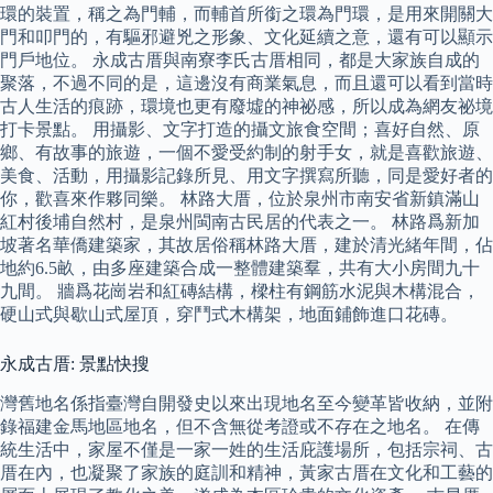
環的裝置，稱之為門輔，而輔首所銜之環為門環，是用來開關大
門和叩門的，有驅邪避兇之形象、文化延續之意，還有可以顯示
門戶地位。 永成古厝與南寮李氏古厝相同，都是大家族自成的
聚落，不過不同的是，這邊沒有商業氣息，而且還可以看到當時
古人生活的痕跡，環境也更有廢墟的神祕感，所以成為網友祕境
打卡景點。 用攝影、文字打造的攝文旅食空間；喜好自然、原
鄉、有故事的旅遊，一個不愛受約制的射手女，就是喜歡旅遊、
美食、活動，用攝影記錄所見、用文字撰寫所聽，同是愛好者的
你，歡喜來作夥同樂。 林路大厝，位於泉州市南安省新鎮滿山
紅村後埔自然村，是泉州閩南古民居的代表之一。 林路爲新加
坡著名華僑建築家，其故居俗稱林路大厝，建於清光緒年間，佔
地約6.5畝，由多座建築合成一整體建築羣，共有大小房間九十
九間。 牆爲花崗岩和紅磚結構，樑柱有鋼筋水泥與木構混合，
硬山式與歇山式屋頂，穿鬥式木構架，地面鋪飾進口花磚。
永成古厝: 景點快搜
灣舊地名係指臺灣自開發史以來出現地名至今變革皆收納，並附
錄福建金馬地區地名，但不含無從考證或不存在之地名。 在傳
統生活中，家屋不僅是一家一姓的生活庇護場所，包括宗祠、古
厝在內，也凝聚了家族的庭訓和精神，黃家古厝在文化和工藝的