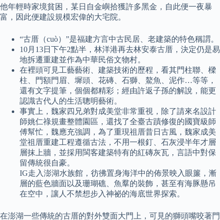
他年輕時家境貧困，某日自金嶼拾獲許多黑金，自此便一夜暴
富，因此便建設規模宏偉的大宅院。
“古厝（cuò）”是福建方言中古民居、老建築的特色稱謂。
10月13日下午2點半，林洋港再去林安泰古厝，決定仍是易
地拆遷重建並作為中華民俗文物村。
在裡頭可見工藝藝術、建築技術的歷程，看其門柱聯、樑
柱、門額門眉、墀頭、花磚、石獅、鰲魚、泥作…等等，
還有文字提筆，個個都精彩；經由許返子孫的解說，能更
認識古代人的生活聰明藝術。
事實上，魏家四兄弟對成美堂非常重視，除了請來名設計
師姚仁祿規畫整體園區，還找了全臺古蹟修復的國寶級師
傅幫忙，魏應充強調，為了重現祖厝昔日古風，魏家成美
堂祖厝重建工程遵循古法，不用一根釘、石灰浸半年才層
層抹上牆，並採用閩客建築特有的紅磚灰瓦，言語中對保
留傳統很自豪。
IG走入澎湖水族館，彷彿置身海洋中的佈景映入眼簾，漸
層的藍色牆面以及珊瑚礁、魚羣的裝飾，甚至有海豚懸吊
在空中，讓人不禁想步入神祕的海底世界探索。
在澎湖一些傳統的古厝的對外雙面大門上，可見的獅頭嘴咬著門