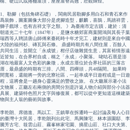
構、硬山式或捲棚屋頂，座座屋脊高翹，壯觀輝煌。
1、勒腳（包括角碑石礎），閩南民居勒腳多用白石和青石來作
爲裝飾，圖案圖像大部分是虎腳造型，麒麟，喜鵲，馬踏祥雲，
獅子戲球，也有吉祥文字之類。 》為臺南市定古蹟，建於：清
朝道光二十七年（1847年），是鹽水糖郊富商葉開鴻與其長子葉
瑞西等人聘請唐山師傅來臺耗時十年才完工，建材則是來自中國
大陸的福州杉、磚瓦與石條。 鼎盛時期共有八間住屋，百餘人
共同生活，並開立「永成號」柑仔店做雜貨生意，其富裕情形遠
近皆知，在合界村自成，稱之「永成」小聚落。 咾咕石厝是澎
湖在地最富人文色彩的象徵，永成古厝位於合界社區的三落古
厝，最鼎盛的時期有三排、八間、四櫸頭，共48隔間。 如果時
間寬裕，還能將一旁的北寮社區，一起串成半日遊程或是一日遊
程，這將會是一趟身心靈滿足的豐收之旅。 在大廳展示著小法
文物展，正廳左右兩側的房間分別是許返人物介紹與部分小法器
具展、建築特色照片文字與修復展，都可以從中更知道這棟建築
物與主人翁的藝術與故事。
李乾朗、席德進、馬以工、王鎮華在拆遷時一起討論及每人心目
的臺灣十大民居，李乾朗列出此宅、馬興陳宅、林本源園邸、李
騰芳古宅、筱雲山莊、霧峯林家宅園、摘星山莊、社口大夫第、