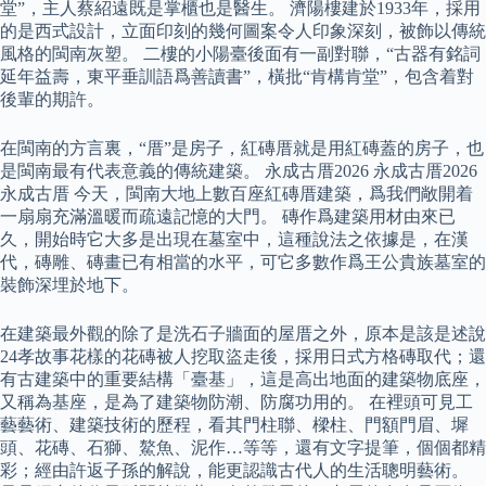
堂”，主人蔡紹遠既是掌櫃也是醫生。 濟陽樓建於1933年，採用
的是西式設計，立面印刻的幾何圖案令人印象深刻，被飾以傳統
風格的閩南灰塑。 二樓的小陽臺後面有一副對聯，“古器有銘詞
延年益壽，東平垂訓語爲善讀書”，橫批“肯構肯堂”，包含着對
後輩的期許。
在閩南的方言裏，“厝”是房子，紅磚厝就是用紅磚蓋的房子，也
是閩南最有代表意義的傳統建築。 永成古厝2026 永成古厝2026
永成古厝 今天，閩南大地上數百座紅磚厝建築，爲我們敞開着
一扇扇充滿溫暖而疏遠記憶的大門。 磚作爲建築用材由來已
久，開始時它大多是出現在墓室中，這種說法之依據是，在漢
代，磚雕、磚畫已有相當的水平，可它多數作爲王公貴族墓室的
裝飾深埋於地下。
在建築最外觀的除了是洗石子牆面的屋厝之外，原本是該是述說
24孝故事花樣的花磚被人挖取盜走後，採用日式方格磚取代；還
有古建築中的重要結構「臺基」，這是高出地面的建築物底座，
又稱為基座，是為了建築物防潮、防腐功用的。 在裡頭可見工
藝藝術、建築技術的歷程，看其門柱聯、樑柱、門額門眉、墀
頭、花磚、石獅、鰲魚、泥作…等等，還有文字提筆，個個都精
彩；經由許返子孫的解說，能更認識古代人的生活聰明藝術。