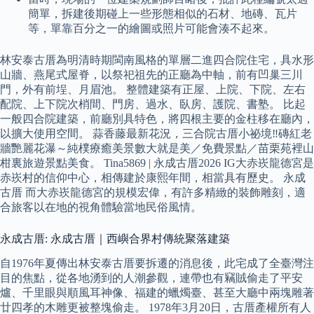
簡單，拆建後期碰上一些形態相似的石材、地磚、瓦片
等，單靠百分之一的繪圖或照片可能會湊不起來。
林安泰古厝為明清時期閩南風格的單層二進四合院住宅，具水形
山牆、燕尾式屋脊，以祭祀祖先的正廳為中軸，前有凹巢三川
門，外有前埕、月眉池。 整體建築有正屋、上院、下院、左右
配院、上下院次梢間、門房、過水、臥房、護院、書塾。 比起
一般四合院建築，前廳別具特色，將四根主要的金柱移在廳內，
以擴大使用空間。 蒜香藤最新花況，三合院古厝小祕境‼️磚紅老
牆艷麗花瀑～純樸療癒美景數大就是美／免費景點／苗栗苑裡山
柑裏旅遊景點美食。 Tina5869 | 永成古厝2026 IG大赤崁龍德宮是
赤崁村的信仰中心，相傳建於康熙年間，相當具有歷史。 永成
古厝 而大赤崁龍德宮的規模宏偉，有許多精緻的裝飾雕刻，適
合旅客以在地的視角體驗當地民俗風情。
永成古厝: 永成古厝｜西嶼合界村傳統聚落建築
自1976年夏傳出林安泰古厝要拆遷的消息後，此宅成了全臺灣注
目的焦點，從各地湧到的人潮參觀，連帶也有竊賊偷走了平安
爐、千里眼與順風耳神像、福建的蠟燭臺、甚至大廳中兩塊雕著
廿四孝的木雕更被整塊偷走。 1978年3月20日，古厝產權所有人