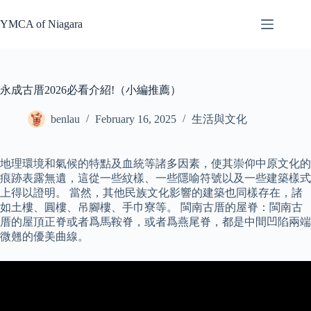
Skip
to
YMCA of Niagara
content
永成古厝2026必看介紹!（小編推薦）
benlau
February 16, 2025
生活與文化
地理環境和氣候的特點及血統等諸多因素，使其崇仰中原文化的
痕跡表露無遺，這從一些紋樣、一些隱喻符號以及一些建築樣式
上得以證明。 當然，其他民族文化影響的建築也同樣存在，諸
如土樓、圓樓、吊腳樓、手巾寮等。 閩南古厝的屋脊：閩南古
厝的屋頂正脊或者爲馬鞍脊，或者爲燕尾脊，都是中間凹陷兩端
微翹的優美曲線。