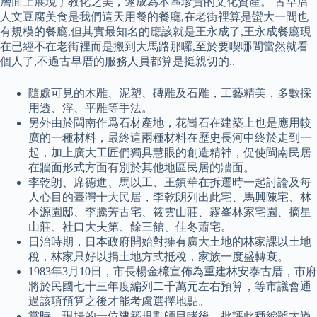
層面上展現了教化之美，遂成為本區珍貴的文化資產。 古早厝
人文豆腐美食是我們這天用餐的餐廳,在老街裡算是蠻大一間也
有規模的餐廳,但其實最知名的應該就是王永成了,王永成餐廳現
在已經不在老街裡而是搬到大馬路那囉,至於要喫哪間當然就看
個人了,不過古早厝的服務人員都算是挺親切的..
隨處可見的木雕、泥塑、磚雕及石雕，工藝精美，多數採
用透、浮、平雕等手法。
另外由於閩南作爲石材產地，花崗石在建築上也是應用較
廣的一種材料，最終這兩種材料在歷史長河中終於走到一
起，加上廣大工匠們獨具慧眼的創造精神，促使閩南民居
在牆面形式方面有別於其他地區民居的牆面。
李乾朗、席德進、馬以工、王鎮華在拆遷時一起討論及每
人心目的臺灣十大民居，李乾朗列出此宅、馬興陳宅、林
本源園邸、李騰芳古宅、筱雲山莊、霧峯林家宅園、摘星
山莊、社口大夫第、餘三館、佳冬蕭宅。
日治時期，日本政府開始對擁有廣大土地的林家課以土地
稅，林家只好以捐土地方式抵稅，家族一度盛轉衰。
1983年3月10日，市長楊金欉宣佈為重建林安泰古厝，市府
將於民國七十三年度編列二千萬元左右預算，等市議會通
過該項預算之後才能考慮選擇地點。
當時，現場的一位建築規劃師目睹後，批評此種編號太過