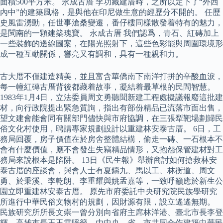
面積500平方米。 永成古厝 李功藏建厝時，之所以定下了“外西
內中”的建築風格，是與他在印尼做生意的經歷分不開的。 任歷
史風雷湧動，任世事滄桑變遷，番仔樓同樣散發着特有的魅力，
是閩南的一顆建築瑰寶。 永成古厝 我們認爲，青石、紅磚加上
一些裝飾的邊線圖案，在陽光照射下，這些色彩能與周圍環境形
成一種互動關係，響亮又有調和，具有一種親和力。
古大厝不僅建造精美，並且富含華僑南下南洋打拼的辛酸血淚，
每一幢紅磚古厝背後都藏着故事，凝結着最草根的民間智慧。
1983年1月4日，立法委員周文勇聽聞新建工程處擬議報廢這批建
材，向行政院提出緊急質詢，指出有部份精品已流落市面出售，
望文建會能會同有關部門儘快與市府協調，在三張犁靶場劃歸民
俗文化村使用，聘請專家規劃設計以重建林安泰古厝。 6日，工
務局回覆，房子價值在於房舍整體結構，偷走一磚、一石根本不
會有什麼價值，應不會發生失竊精品情形，又抱怨保管建材對工
務局來說根本是陷阱。 13日《民生報》舉辦商討如何搶救林安
泰古厝的座談會，與會人士有夏鑄九、馬以工、林衡道、周文
勇、於秉溪、李乾朗、李重耀與姚孟嘉等，一致呼籲應於新生公
園立即重建林安泰古厝。 原先市府委託中央研究院民族學研究
所進行中華民俗文物村的規劃，因財源有限，設立遙遙無期。
民族研究所所長文崇一曾分別向省府主席林洋港、臺北市長李登
輝、高雄市長王玉雲呼籲，由中央、省、市共同合作建築中華民