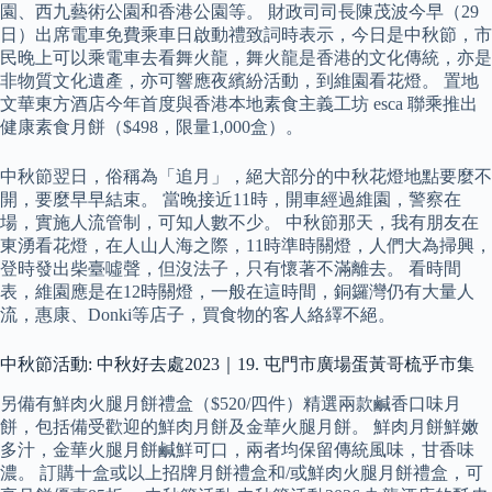
園、西九藝術公園和香港公園等。 財政司司長陳茂波今早（29
日）出席電車免費乘車日啟動禮致詞時表示，今日是中秋節，市
民晚上可以乘電車去看舞火龍，舞火龍是香港的文化傳統，亦是
非物質文化遺產，亦可響應夜繽紛活動，到維園看花燈。 置地
文華東方酒店今年首度與香港本地素食主義工坊 esca 聯乘推出
健康素食月餅（$498，限量1,000盒）。
中秋節翌日，俗稱為「追月」，絕大部分的中秋花燈地點要麼不
開，要麼早早結束。 當晚接近11時，開車經過維園，警察在
場，實施人流管制，可知人數不少。 中秋節那天，我有朋友在
東湧看花燈，在人山人海之際，11時準時關燈，人們大為掃興，
登時發出柴臺噓聲，但沒法子，只有懷著不滿離去。 看時間
表，維園應是在12時關燈，一般在這時間，銅鑼灣仍有大量人
流，惠康、Donki等店子，買食物的客人絡繹不絕。
中秋節活動: 中秋好去處2023｜19. 屯門市廣場蛋黃哥梳乎市集
另備有鮮肉火腿月餅禮盒（$520/四件）精選兩款鹹香口味月
餅，包括備受歡迎的鮮肉月餅及金華火腿月餅。 鮮肉月餅鮮嫩
多汁，金華火腿月餅鹹鮮可口，兩者均保留傳統風味，甘香味
濃。 訂購十盒或以上招牌月餅禮盒和/或鮮肉火腿月餅禮盒，可