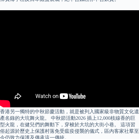
香港另一獨特的中秋節慶活動，就是被列入國家級非物質文化遺
產名錄的大坑舞火龍。 中秋節活動2026 插上12,000枝線香的巨
型火龍，在健兒們的舞動下，穿梭於大坑的大街小巷。 這項習
俗起源於歷史上保護村落免受瘟疫侵襲的儀式，區內客家社羣至
今仍致力保護及傳承這一傳統。