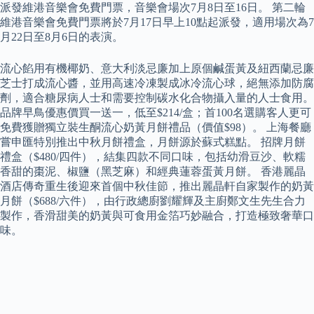
派發維港音樂會免費門票，音樂會場次7月8日至16日。 第二輪
維港音樂會免費門票將於7月17日早上10點起派發，適用場次為7
月22日至8月6日的表演。
流心餡用有機椰奶、意大利淡忌廉加上原個鹹蛋黃及紐西蘭忌廉
芝士打成流心醬，並用高速冷凍製成冰冷流心球，絕無添加防腐
劑，適合糖尿病人士和需要控制碳水化合物攝入量的人士食用。
品牌早鳥優惠價買一送一，低至$214/盒；首100名選購客人更可
免費獲贈獨立裝生酮流心奶黃月餅禮品（價值$98）。 上海餐廳
嘗申匯特別推出中秋月餅禮盒，月餅源於蘇式糕點。 招牌月餅
禮盒（$480/四件），結集四款不同口味，包括幼滑豆沙、軟糯
香甜的棗泥、椒鹽（黑芝麻）和經典蓮蓉蛋黃月餅。 香港麗晶
酒店傳奇重生後迎來首個中秋佳節，推出麗晶軒自家製作的奶黃
月餅（$688/六件），由行政總廚劉耀輝及主廚鄭文生先生合力
製作，香滑甜美的奶黃與可食用金箔巧妙融合，打造極致奢華口
味。