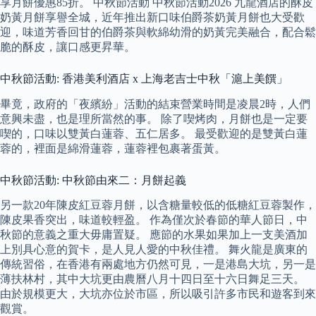
享月餅優惠85折。 中秋節活動 中秋節活動2026 九龍酒店的酥皮
奶黃月餅享譽全城，近年推出新口味伯爵茶奶黃月餅也大受歡
迎，味道芳香回甘的伯爵茶與軟綿幼滑的奶黃完美融合，配合鬆
脆的酥皮，讓口感更昇華。
中秋節活動: 香港美利酒店 x 上海老吉士中秋「滬上美饌」
畢竟，政府的「夜繽紛」活動的結束營業時間是凌晨2時，人們
意興未盡，也是理所當然的事。 除了喫烤肉，月餅也是一定要
喫的，口味以雙黃白蓮蓉、五仁居多。 最受歡迎的是雙黃白蓮
蓉的，裡面是綿滑蓮蓉，蓮蓉裡包裹著蛋黃。
中秋節活動: 中秋節由來二：月餅起義
另一款20年陳皮紅豆蓉月餅，以含糖量較低的低糖紅豆蓉製作，
陳皮果香突出，味道較輕盈。 作為僅次於春節的華人節日，中
秋節的意義之重大毋庸置疑。 應節的水果如果加上一支美酒加
上別具心意的賀卡，是人見人愛的中秋佳禮。 舞火龍是廣東的
傳統習俗，在香港有兩處地方仍然可見，一是港島大坑，另一是
薄扶林村，其中大坑更由農曆八月十四日至十六日舞足三天。
由於規模更大，大坑亦位於市區，所以吸引許多市民和遊客到來
觀賞。