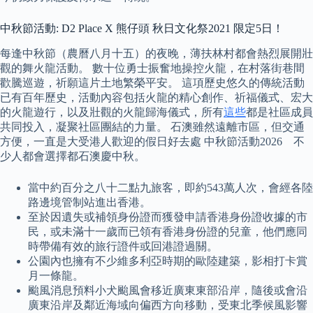
中秋節活動: D2 Place X 熊仔頭 秋日文化祭2021 限定5日！
每逢中秋節（農曆八月十五）的夜晚，薄扶林村都會熱烈展開壯
觀的舞火龍活動。 數十位勇士振奮地操控火龍，在村落街巷間
歡騰巡遊，祈願這片土地繁榮平安。 這項歷史悠久的傳統活動
已有百年歷史，活動內容包括火龍的精心創作、祈福儀式、宏大
的火龍遊行，以及壯觀的火龍歸海儀式，所有
這些
都是社區成員
共同投入，凝聚社區團結的力量。 石澳雖然遠離市區，但交通
方便，一直是大受港人歡迎的假日好去處 中秋節活動2026 不
少人都會選擇都石澳慶中秋。
當中約百分之八十二點九旅客，即約543萬人次，會經各陸
路邊境管制站進出香港。
至於因遺失或補領身份證而獲發申請香港身份證收據的市
民，或未滿十一歲而已領有香港身份證的兒童，他們應同
時帶備有效的旅行證件或回港證過關。
公園內也擁有不少維多利亞時期的歐陸建築，影相打卡賞
月一條龍。
颱風消息預料小犬颱風會移近廣東東部沿岸，隨後或會沿
廣東沿岸及鄰近海域向偏西方向移動，受東北季候風影響