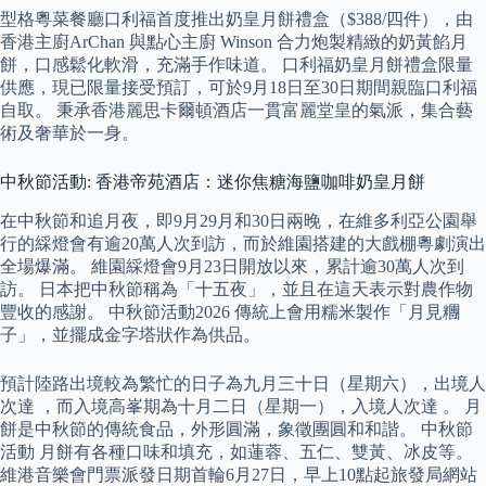
型格粵菜餐廳口利福首度推出奶皇月餅禮盒（$388/四件），由
香港主廚ArChan 與點心主廚 Winson 合力炮製精緻的奶黃餡月
餅，口感鬆化軟滑，充滿手作味道。 口利福奶皇月餅禮盒限量
供應，現已限量接受預訂，可於9月18日至30日期間親臨口利福
自取。 秉承香港麗思卡爾頓酒店一貫富麗堂皇的氣派，集合藝
術及奢華於一身。
中秋節活動: 香港帝苑酒店：迷你焦糖海鹽咖啡奶皇月餅
在中秋節和追月夜，即9月29月和30日兩晚，在維多利亞公園舉
行的綵燈會有逾20萬人次到訪，而於維園搭建的大戲棚粵劇演出
全場爆滿。 維園綵燈會9月23日開放以來，累計逾30萬人次到
訪。 日本把中秋節稱為「十五夜」，並且在這天表示對農作物
豐收的感謝。 中秋節活動2026 傳統上會用糯米製作「月見糰
子」，並擺成金字塔狀作為供品。
預計陸路出境較為繁忙的日子為九月三十日（星期六），出境人
次達 ，而入境高峯期為十月二日（星期一），入境人次達 。 月
餅是中秋節的傳統食品，外形圓滿，象徵團圓和和諧。 中秋節
活動 月餅有各種口味和填充，如蓮蓉、五仁、雙黃、冰皮等。
維港音樂會門票派發日期首輪6月27日，早上10點起旅發局網站