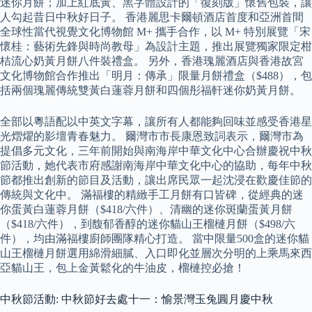
迷你月餅；加上紅底黃、黑字體設計的「復刻版」懷舊包裝，讓
人勾起昔日中秋好日子。 香港麗思卡爾頓酒店首度和亞洲首間
全球性當代視覺文化博物館 M+ 攜手合作，以 M+ 特別展覽「宋
懷桂：藝術先鋒與時尚教母」為設計主題，推出展覽獨家限定柑
桔流心奶黃月餅八件裝禮盒。 另外，香港瑰麗酒店與香港故宮
文化博物館合作推出「明月：傳承」限量月餅禮盒（$488），包
括兩個瑰麗傳統雙黃白蓮蓉月餅和四個彤福軒迷你奶黃月餅。
全部以粵語配以中英文字幕，讓所有人都能夠回味並感受香港星
光熠燿的影壇青春魅力。 爾灣市市長康恩致詞表示，爾灣市為
提倡多元文化，三年前開始與南海岸中華文化中心合辦慶祝中秋
節活動，她代表市府感謝南海岸中華文化中心的協助，每年中秋
節都推出創新的節目及活動，讓出席民眾一起沈浸在歡慶佳節的
傳統與文化中。 滿福樓的精緻手工月餅有口皆碑，從經典的迷
你蛋黃白蓮蓉月餅（$418/六件）、清幽的迷你斑蘭蛋黃月餅
（$418/六件），到馥郁香醇的迷你貓山王榴槤月餅（$498/六
件），均由滿福樓廚師團隊精心打造。 當中限量500盒的迷你貓
山王榴槤月餅選用綿滑細膩、入口即化並層次分明的上乘馬來西
亞貓山王，包上金黃鬆化的牛油皮，榴槤控必搶！
中秋節活動: 中秋節好去處十一：愉景灣玉兔圓月慶中秋