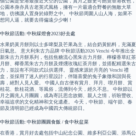
個公園是全港最接近天空的公園，賞月之餘更可飽覽香港夜色，
公園本身亦具古老英式風格，擁有一片最適合野餐的無敵大草
地，彷彿讓人置身於綠野之中。 中秋節周圍人山人海，如果不
想同人逼，就要去得偏遠少少喇！
中秋節活動: 中秋綵燈會2023好去處
水果奶黃月餅則以士多啤梨及芒果為主，結合奶黃餡料，充滿夏
日氣息。 意大利朱古力品牌 中秋節活動2026 Venchi 今年推出全
新朱古力月餅系列，包括焦糖流心黑朱古力月餅、檸檬香草紅茶
月餅、椰香黑朱古力月餅及煙燻玫瑰紅茶月餅，並搭配精選朱古
力，並設有不同款式以供選擇。 靈感來源於月亮的 Venchi 禮
盒，並採用了迷人的行星設計，伴隨喜愛的兔子象徵和諧與⻑
壽，絕對人見人愛。 中國人自古便有賞月、拜月、喫月餅、賞
桂花、飲桂花酒、等風俗，流傳到今天，經久不息。 中秋節以
月之圓兆人月團圓，成為寄託思念故鄉、親人之情，祈盼豐收、
幸福追求的文化精神和文化遺產。 今天，中秋節、端午節、春
節及清明節已經成為中國四大傳統節日。
中秋節活動: 中秋節團圓食飯 / 食中秋盆菜
在香港，賞月好去處包括中山紀念公園、維多利亞公園、添馬公