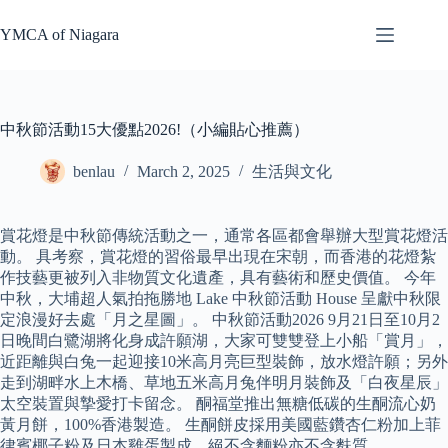
Skip
to
YMCA of Niagara
content
中秋節活動15大優點2026!（小編貼心推薦）
benlau
March 2, 2025
生活與文化
賞花燈是中秋節傳統活動之一，通常各區都會舉辦大型賞花燈活
動。 具考察，賞花燈的習俗最早出現在宋朝，而香港的花燈紮
作技藝更被列入非物質文化遺產，具有藝術和歷史價值。 今年
中秋，大埔超人氣拍拖勝地 Lake 中秋節活動 House 呈獻中秋限
定浪漫好去處「月之星圖」。 中秋節活動2026 9月21日至10月2
日晚間白鷺湖將化身成許願湖，大家可雙雙登上小船「賞月」，
近距離與白兔一起迎接10米高月亮巨型裝飾，放水燈許願；另外
走到湖畔水上木橋、草地五米高月兔伴明月裝飾及「白夜星辰」
太空裝置與摯愛打卡留念。 酮福堂推出無糖低碳的生酮流心奶
黃月餅，100%香港製造。 生酮餅皮採用美國藍鑽杏仁粉加上菲
律賓椰子粉及日本雞蛋製成，絕不含麵粉亦不含麩質。