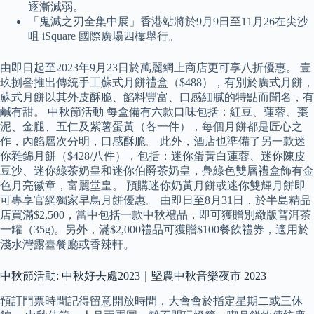
逐漸減弱。
「鬼滅之刃全集中展」香港站將於9月9日至11月26在尖沙
咀 iSquare 國際廣場四樓舉行。
由即日起至2023年9月23日於萬麗網上商店更可享八折優惠。 壹
玖捌叄推出傳統手工蘇式月餅禮盒（$488），有別於廣式月餅，
蘇式月餅以其外皮酥脆、餡料豐富、口感細膩的特點而聞名，有
鹹有甜。 中秋節活動 每盒備有六款口味包括：紅豆、蓮蓉、棗
泥、金腿、五仁及紫薯蛋黃（各一件），每個月餅都是匠心之
作，內餡層次分明，口感酥脆。 此外，酒店也準備了另一款迷
你雜錦月餅（$428/八件），包括：迷你蛋黃白蓮蓉、迷你陳皮
豆沙、迷你綠茶奶皇和迷你伯爵茶奶皇，鳧綠色雙層禮盒飾有金
色月亮徽章，富麗堂皇。 預購迷你奶黃月餅或迷你雙輝月餅即
可專享官網獨家早鳥月餅優惠。 由即日至8月31日，於半島精品
店買滿$2,500，當中包括一款中秋禮品，即可獲贈別緻版普洱茶
一罐（35g)。另外，滿$2,000禮品可獲贈$100餐飲禮券，適用於
淺水灣露臺餐廳或香辣軒。
中秋節活動: 中秋好去處2023｜堅農中秋音樂夜市 2023
預訂門票時間記得留意開放時間，大會會於指定星期二或三休