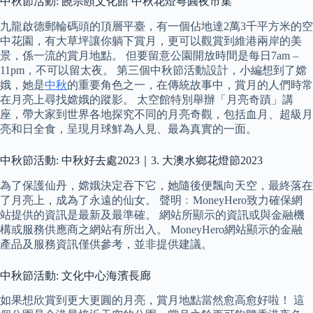
中秋節活動: 饒宗頤文化館 中秋花燈粵圓夜市集
九龍啟德郵輪碼頭的頂層平臺，有一個佔地達2萬3千平方米的空
中花園，有大草坪讓你躺下賞月，更可以觀賞到維港兩岸的美
景，係一流的賞月地點。 但要留意公園開放時間是每日7am –
11pm，不可以留太夜。 第三個中秋節活動設計，小編想到了嫦
娥，她是
中秋
的重要角色之一，在傳統故事中，賞月的人們時常
在月亮上尋找嫦娥的蹤影。 太空館特別舉辦「月亮奇蹟」講
座，帶大家到世界各地探究不同的月亮奇觀，包括血月、超級月
亮和日全食，呈現月球鮮為人見、最為真實的一面。
中秋節活動: 中秋好去處2023｜3. 大澳水鄉花燈節2023
為了保護仙丹，嫦娥決定吞下它，她隨後便飄向天空，最終落在
了月亮上，成為了永遠的仙女。 聲明﹕MoneyHero致力確保網
站提供的資訊是最新及最準確。 網站所顯示的資訊或與金融機
構或服務供應商之網站有所出入。 MoneyHero網站顯示的金融
產品及服務資訊僅供參考，並非提供建議。
中秋節活動: 文化中心海濱長廊
如果想欣賞到更大更圓的月亮，賞月地點當然愈高愈好啦！ 這