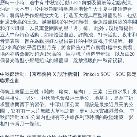
歷時一小時，途中有 中秋節活動 LED 舞獅及鑼鼓等定點表演。
油塘「大本型」於中秋期間特地與香港紮作大王夏中建師傅合
作，將傳統手作燈籠放大化，打造五大經典巨型燈籠裝飾：包括
超過2米高的玉兔、滿掛楊桃的4米許願樹、金魚燈籠構築的亭閣
和打卡燈牆，以及寓意團圓的星「月」椅。 此外，現場還提供
五大中秋特色活動，如猜燈謎遊戲、許願池、打卡活動、夜市和
音樂表演，旨在為親朋好友提供最佳的中秋慶祝打卡場所。 接
近2米高的梳乎蛋巨型月亮，將會降臨屯門市廣場1樓中央廣場，
場內亦將會擺設超過1米高的「巨型梳乎蛋造型燈籠」以及由20
個發光造型小燈籠組成的燈籠牆，綻放溫暖的中秋節祝福。
中秋節活動: 【京都藝術 X 設計新潮】 Pinkoi x SOU・SOU 限定
聯乘企劃
傳統上會擺上三牲（雞肉、豬肉、魚肉）、三素（三種水果）來
祭拜祖先。 另外，中秋節也會祭拜土地公、地基主，是為了祈
求豐收而留下的習俗。 中環山頂公園，應該是最接近月亮的公
園 ，它有有一大片無敵大草地之餘，更可以欣賞維港景色。 中
秋節活動2026 公園內也擁有不少維多利亞時期的歐陸建築，影
相打卡賞月一條龍。