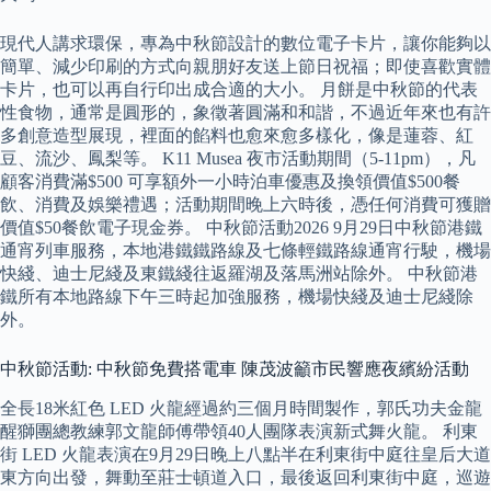
現代人講求環保，專為中秋節設計的數位電子卡片，讓你能夠以
簡單、減少印刷的方式向親朋好友送上節日祝福；即使喜歡實體
卡片，也可以再自行印出成合適的大小。 月餅是中秋節的代表
性食物，通常是圓形的，象徵著圓滿和和諧，不過近年來也有許
多創意造型展現，裡面的餡料也愈來愈多樣化，像是蓮蓉、紅
豆、流沙、鳳梨等。 K11 Musea 夜市活動期間（5-11pm），凡
顧客消費滿$500 可享額外一小時泊車優惠及換領價值$500餐
飲、消費及娛樂禮遇；活動期間晚上六時後，憑任何消費可獲贈
價值$50餐飲電子現金券。 中秋節活動2026 9月29日中秋節港鐵
通宵列車服務，本地港鐵鐵路線及七條輕鐵路線通宵行駛，機場
快綫、迪士尼綫及東鐵綫往返羅湖及落馬洲站除外。 中秋節港
鐵所有本地路線下午三時起加強服務，機場快綫及迪士尼綫除
外。
中秋節活動: 中秋節免費搭電車 陳茂波籲市民響應夜繽紛活動
全長18米紅色 LED 火龍經過約三個月時間製作，郭氏功夫金龍
醒獅團總教練郭文龍師傅帶領40人團隊表演新式舞火龍。 利東
街 LED 火龍表演在9月29日晚上八點半在利東街中庭往皇后大道
東方向出發，舞動至莊士頓道入口，最後返回利東街中庭，巡遊