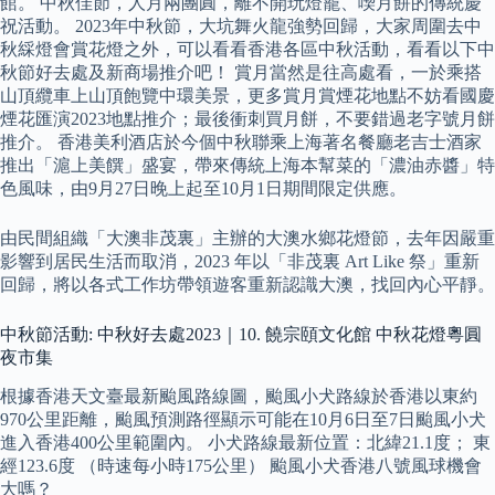
館。 中秋佳節，人月兩團圓，離不開玩燈籠、喫月餅的傳統慶
祝活動。 2023年中秋節，大坑舞火龍強勢回歸，大家周圍去中
秋綵燈會賞花燈之外，可以看看香港各區中秋活動，看看以下中
秋節好去處及新商場推介吧！ 賞月當然是往高處看，一於乘搭
山頂纜車上山頂飽覽中環美景，更多賞月賞煙花地點不妨看國慶
煙花匯演2023地點推介；最後衝刺買月餅，不要錯過老字號月餅
推介。 香港美利酒店於今個中秋聯乘上海著名餐廳老吉士酒家
推出「滬上美饌」盛宴，帶來傳統上海本幫菜的「濃油赤醬」特
色風味，由9月27日晚上起至10月1日期間限定供應。
由民間組織「大澳非茂裏」主辦的大澳水鄉花燈節，去年因嚴重
影響到居民生活而取消，2023 年以「非茂裏 Art Like 祭」重新
回歸，將以各式工作坊帶領遊客重新認識大澳，找回內心平靜。
中秋節活動: 中秋好去處2023｜10. 饒宗頤文化館 中秋花燈粵圓
夜市集
根據香港天文臺最新颱風路線圖，颱風小犬路線於香港以東約
970公里距離，颱風預測路徑顯示可能在10月6日至7日颱風小犬
進入香港400公里範圍內。 小犬路線最新位置：北緯21.1度； 東
經123.6度 （時速每小時175公里） 颱風小犬香港八號風球機會
大嗎？