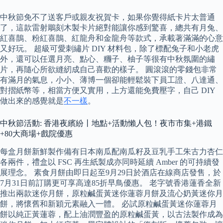
中秋節免不了送客戶或親友祝賀卡，如果你覺得紙卡片太普通
了，這款雷射鵰刻木製卡片絕對能讓你感到驚喜，總共有月兔、
紅喜鵲、粉紅喜鵲、紅龍舟和金龍舟等款式，承載著滿滿的心意
又好玩。 超級可愛刺繡片 DIY 材料包，除了標配兔子和小老虎
外，還可以任選月亮、點心、糰子、柚子等很有中秋氛圍的繡
片，再隨心所欲縫紉成自己喜歡的樣子。 圓滾滾的零錢包非常
有滿月的氣息，小小、薄博一個卻能輕鬆裝下員工證、八達通、
對摺紙幣等，相當方便又實用，上方還能免費壓字，自己 DIY
做出來的感覺就是
不一樣
。
中秋節活動: 香港夜繽紛丨地點+活動懶人包！夜市市集+港鐵
+80大商場+戲院優惠
每盒月餅新鮮製作備有日本南瓜配南瓜籽及豆乳手工朱古力杏仁
各兩件，禮盒以 FSC 再生紙製成亦同時延續 Amber 的可持續發
展理念。 素食月餅由即日起至9月29日於酒店在線商店發售，於
7月31日前訂購更可享高達85折早鳥優惠。 老字號香港蓮香全新
推出兩款迷你月餅，原粒鹹蛋黃迷你蓮蓉月餅及流心奶黃迷你月
餅，將懷舊和新穎元素融入一體。 必試原粒鹹蛋黃迷你蓮蓉月
餅以純正黃蓮蓉，配上油潤豐盈的原粒鹹蛋黃，以古法製作成為