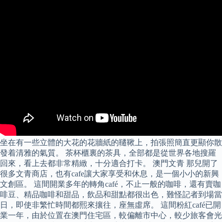
坐在有一些立體的大花的花牆紙的韆鞦上，拍張照簡直更顯你散
發着清雅的氣質。 茶杯櫃裏的茶具，全部都是從世界各地搜羅
回來，看上去都非常精緻，十分適合打卡。 澳門文青 那兒開了
很多文青商店，也有cafe讓大家享受和休息，是一個小小的新興
文創區。 這間開業多年的轉角café，不止一般的咖啡，還有賣咖
啡豆、精品咖啡和甜品，飲品和甜點都很出色，難怪記者到場當
日，即使非繁忙時間都熙來攘往，座無虛席。 這間粉紅café已開
業一年，由於位置在澳門住宅區，較偏離市中心，較少旅客會光