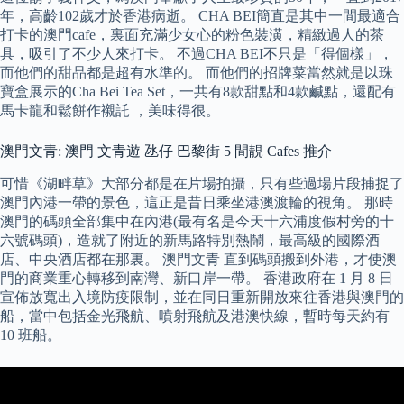
年，高齡102歲才於香港病逝。 CHA BEI簡直是其中一間最適合
打卡的澳門cafe，裏面充滿少女心的粉色裝潢，精緻過人的茶
具，吸引了不少人來打卡。 不過CHA BEI不只是「得個樣」，
而他們的甜品都是超有水準的。 而他們的招牌菜當然就是以珠
寶盒展示的Cha Bei Tea Set，一共有8款甜點和4款鹹點，還配有
馬卡龍和鬆餅作襯託 ，美味得很。
澳門文青: 澳門 文青遊 氹仔 巴黎街 5 間靚 Cafes 推介
可惜《湖畔草》大部分都是在片場拍攝，只有些過場片段捕捉了
澳門內港一帶的景色，這正是昔日乘坐港澳渡輪的視角。 那時
澳門的碼頭全部集中在內港(最有名是今天十六浦度假村旁的十
六號碼頭)，造就了附近的新馬路特別熱鬧，最高級的國際酒
店、中央酒店都在那裏。 澳門文青 直到碼頭搬到外港，才使澳
門的商業重心轉移到南灣、新口岸一帶。 香港政府在 1 月 8 日
宣佈放寬出入境防疫限制，並在同日重新開放來往香港與澳門的
船，當中包括金光飛航、噴射飛航及港澳快線，暫時每天約有
10 班船。