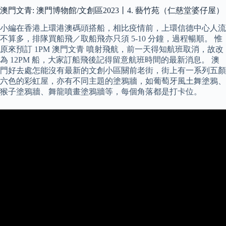
澳門文青: 澳門博物館/文創區2023丨4. 藝竹苑（仁慈堂婆仔屋）
小編在香港上環港澳碼頭搭船，相比疫情前，上環信德中心人流
不算多，排隊買船飛／取船飛亦只須 5-10 分鐘，過程暢順。 惟
原來預訂 1PM 澳門文青 噴射飛航，前一天得知航班取消，故改
為 12PM 船，大家訂船飛後記得留意航班時間的最新消息。 澳
門好去處怎能沒有最新的文創小區關前老街，街上有一系列五顏
六色的彩虹屋，亦有不同主題的塗鴉牆，如葡萄牙風土舞塗鴉、
猴子塗鴉牆、舞龍噴畫塗鴉牆等，每個角落都是打卡位。