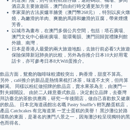
到達澳門後，則可坐輕軌氹仔線，途經碼頭、機場、多間
酒店及主要旅遊區，澳門自由行時交通更加方便！
李家菜的古法炭爐羊腩煲（澳門幣268元），特別以炭火燉
燒，為嫩滑的羊肉、爽脆的馬蹄和嫩滑的豆腐，帶來煙燻
芳香。
以城市為畫布，在澳門多個公共空間，包括：塔石廣場、
澳門文化中心藝術廣場、龍環葡韻、澳門回歸賀禮陳列館
外牆、南灣．
日本是香港人最愛的兩大旅遊地點，去旅行前必看5大旅遊
保險保障新冠肺炎的比較，另外為你推介日本10大好用電
話卡，亦可參考日本8大Wifi蛋推介。
飲品方面，鴛鴦的咖啡味較濃較突出，夠香滑，甜度不算高。
另外，café推介的新品是熱情果梳打冰茶，味道不太夾，但尚算
解渴。 同樣以粉紅做招牌的飲品店，賣水果茶為主，由澳門一
對夫婦開設。 由於二人鍾意臺式飲品，決定創立品牌，去臺灣
拜訪臺北的茶飲供應商，研究一年後開店，做自己喜歡飲又健康
的飲品。 日本北海道函館出名嘅 Pastry Snaffle’s 輕乳酪蛋糕店，
產品 Catchcakes 有北海道第 一芝士蛋糕的美譽！ 黑沙灘位於路
環島的東面，是著名的澳門八景之一，因海灘沙粒呈現獨特的黑
色而得名。