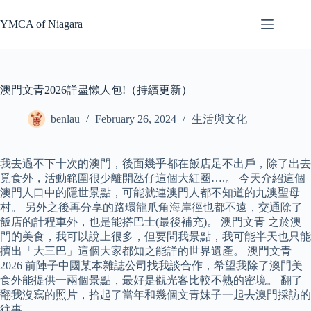
Skip
to
YMCA of Niagara
content
澳門文青2026詳盡懶人包!（持續更新）
benlau
February 26, 2024
生活與文化
我去過不下十次的澳門，後面幾乎都在飯店足不出戶，除了出去
覓食外，活動範圍很少離開氹仔這個大紅圈….。 今天介紹這個
澳門人口中的隱世景點，可能就連澳門人都不知道的九澳聖母
村。 另外之後再分享的路環龍爪角海岸徑也都不遠，交通除了
飯店的計程車外，也是能搭巴士(最後補充)。 澳門文青 之於澳
門的美食，我可以說上很多，但要問我景點，我可能半天也只能
擠出「大三巴」這個大家都知之能詳的世界遺產。 澳門文青
2026 前陣子中國某本雜誌公司找我談合作，希望我除了澳門美
食外能提供一兩個景點，最好是觀光客比較不熟的密境。 翻了
翻我沒寫的照片，拾起了當年和幾個文青妹子一起去澳門採訪的
往事。