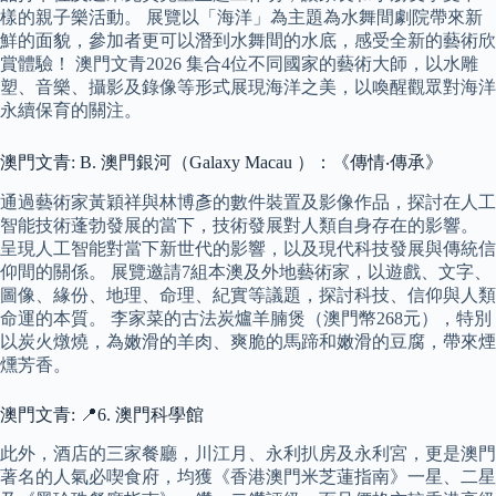
樣的親子樂活動。 展覽以「海洋」為主題為水舞間劇院帶來新
鮮的面貌，參加者更可以潛到水舞間的水底，感受全新的藝術欣
賞體驗！ 澳門文青2026 集合4位不同國家的藝術大師，以水雕
塑、音樂、攝影及錄像等形式展現海洋之美，以喚醒觀眾對海洋
永續保育的關注。
澳門文青: B. 澳門銀河（Galaxy Macau ）：《傳情‧傳承》
通過藝術家黃穎祥與林博彥的數件裝置及影像作品，探討在人工
智能技術蓬勃發展的當下，技術發展對人類自身存在的影響。
呈現人工智能對當下新世代的影響，以及現代科技發展與傳統信
仰間的關係。 展覽邀請7組本澳及外地藝術家，以遊戲、文字、
圖像、緣份、地理、命理、紀實等議題，探討科技、信仰與人類
命運的本質。 李家菜的古法炭爐羊腩煲（澳門幣268元），特別
以炭火燉燒，為嫩滑的羊肉、爽脆的馬蹄和嫩滑的豆腐，帶來煙
燻芳香。
澳門文青: 📍6. 澳門科學館
此外，酒店的三家餐廳，川江月、永利扒房及永利宮，更是澳門
著名的人氣必喫食府，均獲《香港澳門米芝蓮指南》一星、二星