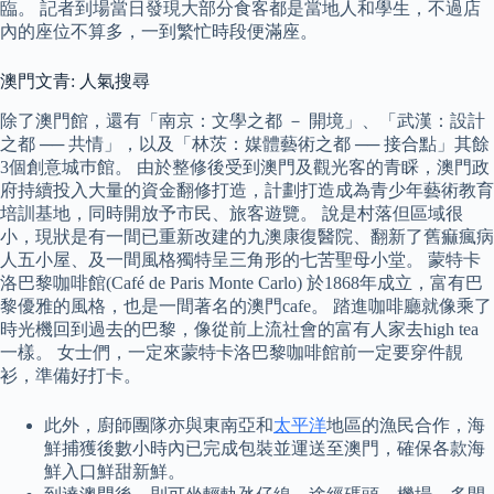
臨。 記者到場當日發現大部分食客都是當地人和學生，不過店
內的座位不算多，一到繁忙時段便滿座。
澳門文青: 人氣搜尋
除了澳門館，還有「南京：文學之都 － 開境」、「武漢：設計
之都 ── 共情」，以及「林茨：媒體藝術之都 ── 接合點」其餘
3個創意城巿館。 由於整修後受到澳門及觀光客的青睬，澳門政
府持續投入大量的資金翻修打造，計劃打造成為青少年藝術教育
培訓基地，同時開放予市民、旅客遊覽。 說是村落但區域很
小，現狀是有一間已重新改建的九澳康復醫院、翻新了舊痲瘋病
人五小屋、及一間風格獨特呈三角形的七苦聖母小堂。 蒙特卡
洛巴黎咖啡館(Café de Paris Monte Carlo) 於1868年成立，富有巴
黎優雅的風格，也是一間著名的澳門cafe。 踏進咖啡廳就像乘了
時光機回到過去的巴黎，像從前上流社會的富有人家去high tea
一樣。 女士們，一定來蒙特卡洛巴黎咖啡館前一定要穿件靚
衫，準備好打卡。
此外，廚師團隊亦與東南亞和
太平洋
地區的漁民合作，海
鮮捕獲後數小時內已完成包裝並運送至澳門，確保各款海
鮮入口鮮甜新鮮。