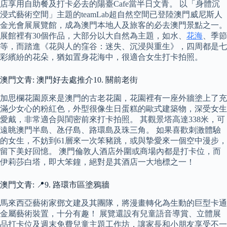
店享用自助餐及打卡必去的陽臺Cafe當半日文青。 以「身體沉
浸式藝術空間」主題的teamLab超自然空間已登陸澳門威尼斯人
金光會展展覽館，成為澳門本地人及旅客的必去澳門景點之一。
展館裡有30個作品，大部分以大自然為主題，如水、
花海
、季節
等，而踏進《花與人的窪谷：迷失、沉浸與重生》，四周都是七
彩繽紛的花朵，猶如置身花海中，很適合女生打卡拍照。
澳門文青: 澳門好去處推介10. 關前老街
加思欄花園原來是澳門的古老花園，花園裡有一座外牆塗上了充
滿少女心的粉紅色，外型很像生日蛋糕的歐式建築物，深受女生
愛戴，非常適合與閨密前來打卡拍照。 其觀景塔高達338米，可
遠眺澳門半島、氹仔島、路環島及珠三角。 如果喜歡刺激體驗
的女生，不妨到61層來一次笨豬跳，或與摯愛來一個空中漫步，
留下美好回憶。 澳門倫敦人酒店外圍或商場內都是打卡位，而
伊莉莎白塔，即大笨鐘，絕對是其酒店一大地標之一！
澳門文青: 📍9. 路環市區塗鴉牆
馬來西亞藝術家鄧文建及其團隊，將漫畫轉化為生動的巨型卡通
金屬藝術裝置，十分有趣！ 展覽還設有兒童語音導賞、立體展
品打卡位及週末免費兒童主題工作坊，讓家長和小朋友享受不一