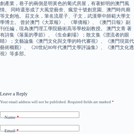
創產業，巷子的兩側是明黃色的葡式房屋，有著鮮明的澳門風
情。 同時還形成了大風堂藝舍、瘋堂十號創意園、澳門時尚廊
等文創地。 莊文永，筆名流星子、子文，武漢華中師範大學文
學博士。 曾於澳門《大眾報》、《華僑報》、《澳門日報》副
刊任編，現為澳門理工學院藝術高等學校副教授。 澳門文青 著
有詩集《落葉的季節》、《生命劇場》；散文集《漂流者的眼
睛》；文藝論集《澳門文化與文學的時代審視》、《澳門現當代
藝術概觀》、《20世紀80年代澳門文學評論集》、《澳門文化透
視》等多部。
Leave a Reply
Your email address will not be published.
Required fields are marked
*
Name
*
Email
*