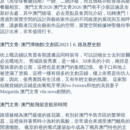
及《黑珍珠餐廳指南》一鑽、二鑽評級，而且價格亦較香港高級
餐廳相宜。 澳門文青2026 澳門文青2026 澳門有不少新設施及全
新好去處，其中澳門賭場、必去景點及食買玩介紹，玩轉澳門！
透過對展覽空間的設計與藝術家作品的不同維度的展現與互相呼
應，讓參觀者沉浸在藝術作品的空間，展覽空間根據神聖幾何學
設計出來，非常值得打卡。
澳門文青: 澳門博物館/文創區2023丨6. 路氹歷史館
街上嘅店鋪以售賣各類護膚品同時裝等，可以話喺女士去到首爾
必去嘅地方。 舊城區俊秀裏，是一條4、50米長的小街，兩排是
緊挨著的老公寓，這裡也是老澳門的集體記憶。 巷子口和地上
被塗滿了塗鴉，這裡一樓有很多的文創店鋪，樓上依舊是街坊人
家，因此，俊秀裏既有生活感，又有年輕文藝的氛圍。 這家類
似雜貨鋪的店鋪是由葡萄牙導演Ivo Ferreira和他的演員妻子
Margarida 澳門文青 vila nova創辦的。
澳門文青: 澳門船飛留意航班時間
路環被稱為澳門最後的後花園，有別於澳門半島市區的繁華喧
囂，這裡保持著舊時小漁村的風貌，非常適合來感受澳門離島的
閒適懶散。 瘋堂斜巷的葡式建築如今成為了獨具澳門特色的文