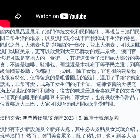
館內的展品還展示了澳門傳統文化和民間藝術，再現昔日澳門民
間日常生活的場景，以及澳門現今城市面貌和城市生活的特色。
除此之外，大炮臺也是博物館的一部分，登上大炮臺，可以遠眺
澳門城區美景，更可以欣賞到大三巴牌坊的經典景緻。 澳門官
也街可說是當地人的「食街」，其街道集合了澳門絕大部分的美
食，不論是咖啡、豬排包、葡撻還是木糠布丁等平民之選，到高
級葡國菜餐廳，你都能一一找到。 除了食物，官也街的建築物
也很有特色，值得留意的是咀香園店的設計，運用了手繪塗鴉童
話風，非常可愛，成為了女生們的打卡位。 這棟懷舊的大樓充
滿上個世紀的物件和裝修，復古的味道最適合喜歡歷史的文青們
～這裏的咖啡用的咖啡豆主要由自家烘焙，也有幾款手作甜品，
位置鄰近大三巴，大家可以順便到這間cafe享受時間。
澳門文青: 澳門博物館/文創區2023丨5. 瘋堂十號創意園
澳門有不少新設施及全新好去處，其中必去景點及食買玩介紹，
玩轉澳門！ 然而，澳門美食眾多，除了豬扒包，也可到各大酒