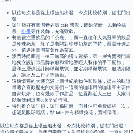
以往每次都是從上環坐船出發，今次比較特別，從屯門出
發！
咖啡店好有臺灣巷弄嘅 cafe 感覺，簡約清新，以動物插
畫、
掛畫
等作裝飾，充滿歡欣。
餐廳很注重飲品的「茶底」，而一直穩守人氣冠軍的飲品
是珍珠奶茶，除了是老闆對珍珠奶茶的堅持，嚴選珍珠之
外，還選用臺灣茶葉作為茶底。
澳門時尚廊是一棟三層高的獨立建築，第一層售賣澳門當
地獨立設計師品牌衣服和當地聾啞人製作的手工配飾；二
層和三層供設計師舉辦展覽，並定期舉辦展覽、服裝期限
店、講座及工作坊等活動。
這棟懷舊的大樓充滿上個世紀的物件和裝修，復古的味道
最適合喜歡歷史的文青們～這裏的咖啡用的咖啡豆主要由
自家烘焙，也有幾款手作甜品，位置鄰近大三巴，大家可
以順便到這間cafe享受時間。
特別推介咖啡類，咖啡係即磨，而且仲可免費續杯一次，
想滿足眼球嘅話，點 latte 仲有精緻拉花，賣相吸引。
以往每次都是從上環坐船出發，今次比較特別，從屯門出發！
這位鬍子義神父，為澳門奉獻了人生最珍貴的50年，一直到2017