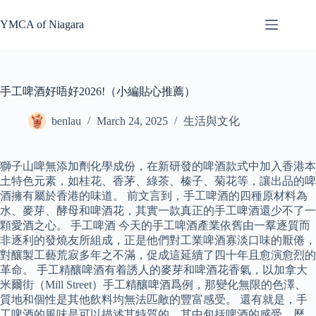
Skip
to
YMCA of Niagara
content
手工啤酒好唔好2026!（小編貼心推薦）
benlau
March 24, 2025
生活與文化
獅子山啤無添加劑化學成份，在新研發的啤酒款式中加入香港本
土特色元素，如桂花、香茅、綠茶、榛子、菊花等，讓出品的啤
酒擁有屬於香港的味道。 前文言到，手工啤酒的四種原材料為
水、麥芽、酵母和啤酒花，其實一款真正的手工啤酒還少不了一
顆愛酒之心。 手工啤酒 今天的手工啤酒產業依舊由一羣逐質而
非逐利的發燒友所組成，正是他們對工業啤酒寡淡口味的厭倦，
對釀製工藝荒寂多年之不滿，促成這延續了四十年且愈演愈烈的
革命。 手工精釀啤酒有着誘人的麥芽和啤酒花香氣，以加拿大
米爾街（Mill Street）手工精釀啤酒爲例，那變化無限的色澤、
質地和個性是其他飲料均無法匹敵的豐富感受。 還有就是，手
工啤酒的風味是可以描述其特質的，其中包括啤酒的感受、歷