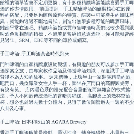
館裡的酒單皆會不定期更換，有十多種精釀啤酒能讓喜愛手工啤
酒的你盡情飲用。 前面提到，手工精釀啤酒的釀製核心在於原
料的搭配，只要足夠瞭解原料的特質、釀製中可能產生的風味差
異，就能夠透過不斷地嘗試，創造出無限多種可能的啤酒風味。
雖然平常在酒吧、精釀啤酒館或買市售啤酒時我們比較少看到跟
啤酒色度相關的指標，不過若是曾經留意過酒評，你可能就曾經
見過°L、SRM、EBC等不同的單位或縮寫。
手工啤酒: 手工啤酒黃金時代到來
門神啤酒的自家精釀廠設於觀塘，有興趣的朋友可以參加手工啤
酒探索之旅，由專家教你品酒及傳授啤酒知識，深度識手工啤酒
背後不為人知的故事。 週末傍晚，上環半山一家裝潢精簡的酒
吧門口，幾位職業女性人手一杯，圍坐在店門口的高腳圓桌旁，
有說有笑。 店內暖色系的燈光配合音量低況而無雜音的軟式搖
滾，予人不同於傳統酒吧的昏暗與紓緩。 高腳桌上的幾杯空酒
杯，想必也於過去數十分鐘內，見證了數位閨蜜過去一週的不少
八卦及心事。
手工啤酒: 日本和歌山的 AGARA Brewery
香港手工啤酒廠就是機動、靈活性強，轉身轉得快，小量做三、