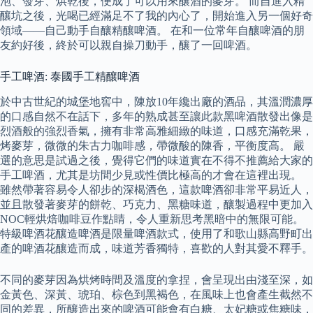
泡、發芽、烘乾後，便成了可以用來釀酒的麥芽。 而自進入精
釀坑之後，光喝已經滿足不了我的內心了，開始進入另一個好奇
領域——自己動手自釀精釀啤酒。 在和一位常年自釀啤酒的朋
友約好後，終於可以親自操刀動手，釀了一回啤酒。
手工啤酒: 泰國手工精釀啤酒
於中古世紀的城堡地窖中，陳放10年纔出廠的酒品，其溫潤濃厚
的口感自然不在話下，多年的熟成甚至讓此款黑啤酒散發出像是
烈酒般的強烈香氣，擁有非常高雅細緻的味道，口感充滿乾果，
烤麥芽，微微的朱古力咖啡感，帶微酸的陳香，平衡度高。 嚴
選的意思是試過之後，覺得它們的味道實在不得不推薦給大家的
手工啤酒，尤其是坊間少見或性價比極高的才會在這裡出現。
雖然帶著容易令人卻步的深楬酒色，這款啤酒卻非常平易近人，
並且散發著麥芽的餅乾、巧克力、黑糖味道，釀製過程中更加入
NOC輕烘焙咖啡豆作點睛，令人重新思考黑暗中的無限可能。
特級啤酒花釀造啤酒是限量啤酒款式，使用了和歌山縣高野町出
產的啤酒花釀造而成，味道芳香獨特，喜歡的人對其愛不釋手。
不同的麥芽因為烘烤時間及溫度的拿捏，會呈現出由淺至深，如
金黃色、深黃、琥珀、棕色到黑褐色，在風味上也會產生截然不
同的差異，所釀造出來的啤酒可能會有白糖、太妃糖或焦糖味，