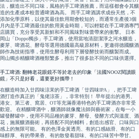
法，釀造出不同口味，風格的手工啤酒推薦，而這樣都會令其釀
造的生產成本較普通啤酒為高。 而手工啤酒講求成份天然，不
添加化學原料，以使其最佳飲用期會較短的，而通常生產後3個
月內是手工啤酒最佳的飲用黃金時期，可以輕鬆在手工啤酒專門
店購買，充分享受其新鮮和不同風味對味蕾帶來的衝撃。 日本
岡山「Doppo獨歩」手工啤酒，使用當地清甜潔淨之河水釀造，
麥芽、啤酒花、酵母等選用德國最高級原材料，更邀得德國釀酒
師作為技術指導，使用生酵母利用下層發酵技術而釀製而成。
岡山獨步精釀啤酒種類繁多，推出了很多款不同的口味供選擇。
手工啤酒: 翻轉老花眼鏡不等於老去的印象「法國NOOZ閱讀眼
鏡」不只是好看，還要更好攜帶！
在釀造時加入廿四味涼㭉的手工啤酒「廿四味IPA」，把手工啤
酒打造作真正的「鬼佬涼茶」，非常特別！ 早年提出的港男、
港女、第三者、窩居、OT等充滿香港特色的手工啤酒亦非常受
歡迎。 在精釀啤酒中，釀酒師就像魔法師與藝術家，在每一小
罐發酵罐中，使用不同品種的麥芽、酵母、發酵方式與溫度、酒
花，施展釀酒藝術，再搭配不同的輔料，創造出感官、口味與口
感上的無限可能。 有的色澤金黃透亮、有的口感絲滑、有的口
味醇厚、有的帶果香、有的散發着甜味、有的口味苦中帶甘。