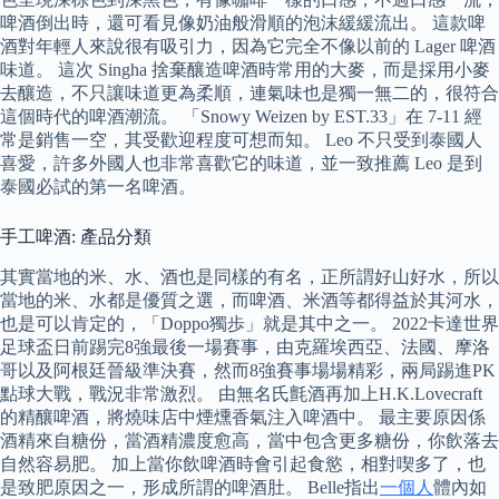
啤酒倒出時，還可看見像奶油般滑順的泡沫緩緩流出。 這款啤
酒對年輕人來說很有吸引力，因為它完全不像以前的 Lager 啤酒
味道。 這次 Singha 捨棄釀造啤酒時常用的大麥，而是採用小麥
去釀造，不只讓味道更為柔順，連氣味也是獨一無二的，很符合
這個時代的啤酒潮流。 「Snowy Weizen by EST.33」在 7-11 經
常是銷售一空，其受歡迎程度可想而知。 Leo 不只受到泰國人
喜愛，許多外國人也非常喜歡它的味道，並一致推薦 Leo 是到
泰國必試的第一名啤酒。
手工啤酒: 產品分類
其實當地的米、水、酒也是同樣的有名，正所謂好山好水，所以
當地的米、水都是優質之選，而啤酒、米酒等都得益於其河水，
也是可以肯定的，「Doppo獨歩」就是其中之一。 2022卡達世界
足球盃日前踢完8強最後一場賽事，由克羅埃西亞、法國、摩洛
哥以及阿根廷晉級準決賽，然而8強賽事場場精彩，兩局踢進PK
點球大戰，戰況非常激烈。 由無名氏氈酒再加上H.K.Lovecraft
的精釀啤酒，將燒味店中煙燻香氣注入啤酒中。 最主要原因係
酒精來自糖份，當酒精濃度愈高，當中包含更多糖份，你飲落去
自然容易肥。 加上當你飲啤酒時會引起食慾，相對喫多了，也
是致肥原因之一，形成所謂的啤酒肚。 Belle指出
一個人
體內如