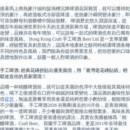
接著馬上將熱麥汁抽到旋渦槽沉降啤酒花與雜質，就可以獲得乾
淨的麥汁，再經過板式冷卻器降溫，使熱麥汁瞬間變冰麥汁，即
可添加酵母到發酵槽中開始發酵。 啤酒歷史悠久淵源深遠，從
幾百年前歐洲世界到今天的北美洲新興市場，啤酒的味道不斷在
改變，品種亦在每年增加，可以說每一款式的啤酒也有自己獨有
的味道風格。 Hong Kong Craft 手工啤酒 Beer Ltd 是一支專業團
隊，經驗豐富具創意能力，認識本地素材之餘同時精通啤酒各種
不同的特色及風格，我們能為你提供專業意見，把你想要的口味
具體地製作出來，顛覆一般人對啤酒的印象。
手工啤酒: 經典花磚拼貼出優美風情，用「臺灣老花磚貼紙」輕
鬆改造你的居家環境！
品嚐一杯精釀啤酒前，就可以從美麗的色澤中大致推敲其風味特
色，喝下之後感受在口腔中細膩的味蕾變化，讓品酒的趣味性加
倍
提升
，無論是聚餐享用美食還是純粹想要小酌怡情，都能增添
不少樂趣喔。 手工啤酒2026 在剛剛過去的10月份，是香港傳統
的一年一度啤酒節，不少餐廳與酒吧都推出種類繁多、風味各異
的啤酒。 手工啤酒是香港通俗的講法，其實在美國被稱爲「精
釀啤酒」Craft Beer。 荷蘭手工啤酒品牌，更是2011年全球最佳
啤酒釀酒廠5大之一，質素有保證，是季節性啤酒，冬天的