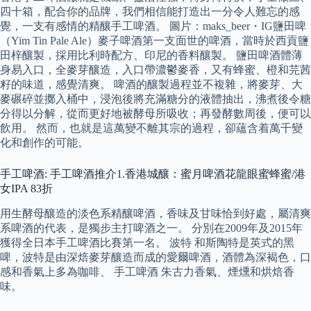
四十箱，配合你的品牌，我們相信能打造出一分令人難忘的感
覺，一支有感情的精釀手工啤酒。 圖片：maks_beer・IG鹽田啤
（Yim Tin Pale Ale）麥子啤酒第一支面世的啤酒，當時於西貢鹽
田梓釀製，採用比利時配方、印尼的香料釀製。 鹽田啤酒體薄
身易入口，全麥芽釀造，入口帶濃鬱麥香，又有蜂蜜、橙和芫茜
籽的味道，感覺清爽。 啤酒的釀製過程並不複雜，將麥芽、大
麥碾碎並擲入桶中，浸泡後將充滿糖分的液體抽出，沸煮後令糖
分得以分解，從而更好地被酵母所吸收；再發酵數周後，便可以
飲用。 然而，也就是這萬變不離其宗的過程，卻蘊含着萬千變
化和創作的可能。
手工啤酒: 手工啤酒推介1.香港城釀：蜜月啤酒花龍眼蜜蜂蜜/港
女IPA 83折
用生酵母釀造的淡色系精釀啤酒，香味及甘味恰到好處，屬清爽
系啤酒的代表，是獨步主打啤酒之一。 分別在2009年及2015年
獲得全日本手工啤酒比賽第一名。 波特 和斯陶特是英式的黑
啤，波特是由深焙麥芽釀造而成的愛爾啤酒，酒體為深褐色，口
感和香氣上多為咖啡、 手工啤酒 朱古力香氣、煙燻和烘焙香
味。