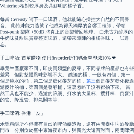
Winterhop相對較厚身及具鮮明的橘子香。
每當 Cereusly 喝下一口啤酒，他就能隨心操控大自然的不同聲
音。 此特殊能力造就了他成為得天獨厚的音響工程師，帶領
Post-punk 樂隊 +50dB 將真正的音樂帶回地球。 白朱古力醇厚的
牛奶味及甜味貫穿整支啤酒，還帶來陣陣的柑橘香味，一試難
忘。
手工啤酒: 首單購物 使用firstorder折扣碼全單即減10% ❤
畢竟生產廠家不同，即使同類型的麥芽，不同品牌的產品也有些
差異，但對整體風味影響不大。 釀酒的桶，一般有四個，第一
個是燒水的桶，第二個是糖化麥芽的桶，
第三
個是麥芽糖化後過
濾麥汁的桶，第四個是發酵桶，這裏忽略了沒有都拍下來。 當
然工具也不能少，過濾的篩網、打水的大量杯、攪拌棒、倒麥汁
的管、降溫管、排氣閥等等。
手工啤酒: 香港「友」
禾樂精釀所不但擁有自己的啤酒釀造廠，還有兩間臺中啤酒餐廳
門市，分別位於臺中東海夜市內，與新光大遠百對面，兩間啤酒