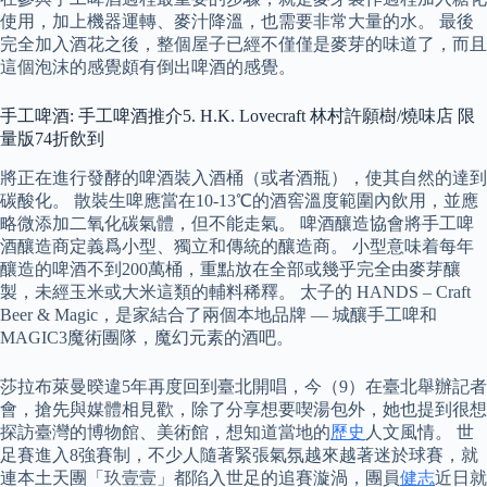
使用，加上機器運轉、麥汁降溫，也需要非常大量的水。 最後
完全加入酒花之後，整個屋子已經不僅僅是麥芽的味道了，而且
這個泡沫的感覺頗有倒出啤酒的感覺。
手工啤酒: 手工啤酒推介5. H.K. Lovecraft 林村許願樹/燒味店 限
量版74折飲到
將正在進行發酵的啤酒裝入酒桶（或者酒瓶），使其自然的達到
碳酸化。 散裝生啤應當在10-13℃的酒窖溫度範圍內飲用，並應
略微添加二氧化碳氣體，但不能走氣。 啤酒釀造協會將手工啤
酒釀造商定義爲小型、獨立和傳統的釀造商。 小型意味着每年
釀造的啤酒不到200萬桶，重點放在全部或幾乎完全由麥芽釀
製，未經玉米或大米這類的輔料稀釋。 太子的 HANDS – Craft
Beer & Magic，是家結合了兩個本地品牌 –– 城釀手工啤和
MAGIC3魔術團隊，魔幻元素的酒吧。
莎拉布萊曼暌違5年再度回到臺北開唱，今（9）在臺北舉辦記者
會，搶先與媒體相見歡，除了分享想要喫湯包外，她也提到很想
探訪臺灣的博物館、美術館，想知道當地的
歷史
人文風情。 世
足賽進入8強賽制，不少人隨著緊張氣氛越來越著迷於球賽，就
連本土天團「玖壹壹」都陷入世足的追賽漩渦，團員
健志
近日就