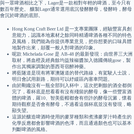
與一眾啤酒相比之下，Lager是一款相對年輕的啤酒，至今只有
數百年歷史。 釀製Lager通常選用底沉發酵酵母，發酵時，酵母
會沉於啤酒的底部。
Hong Kong Craft Beer Ltd 是一支專業團隊，經驗豐富具創
意能力，認識本地素材之餘同時精通啤酒各種不同的特色
及風格，我們能為你提供專業意見，把你想要的口味具體
地製作出來，顛覆一般人對啤酒的印象。
呢款 Michelada Gose 是 AB-48 的最新發現：由世界三大洲
取材，將血橙及經典餘均益辣椒醬加入德國傳統gose，製
作出其獨家調製的墨西哥宿醉神藥。
將藍隧道是現有將軍澳隧道的替代路線，有駕駛人士說，
明日會試用新路，期待可以紓緩區內塞車問題。
由於剛纔沒有一瓶全部到入杯中，這次把剩餘的酒全都倒
完了，看杯底是想看看有沒有殘留的酵母，像一些豐富酒
體的啤酒，羅10、智美藍帽都會有些許的酵母沉澱，懷着
期待觀察是否會有酵母，不過看這個杯底並沒有發現，略
顯失望。
這源於釀造啤酒時使用的麥芽種類和煮沸麥芽汁時產生的
化學反應都會影響啤酒的色澤，而且通過顏色也可以基本
判斷啤酒的風格。