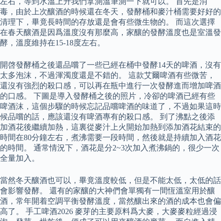
左右，等到水溫上升我們拿測溫筆測一下就可以。 首先是消
毒，由於上次釀酒的時候還在冬天，發酵桶和麥汁桶需要好好的
清理下，畢竟長時間的存放還是會有些微生物的。 而這次選擇
在春天釀酒是因爲溫度沒有那麼高，家釀的發酵溫度也是室溫發
酵，溫度維持在15-18度左右。
開啓發酵桶之後還品嚐了一些已經在桶中發酵14天的啤酒，沒有
太多泡沫，不過渾濁度還是不錯的。 這款艾爾啤酒有些微苦，
還沒有強烈的殺口感，可以再在瓶中進行一次發酵進而增加啤酒
的口感。 下圖是導入發酵桶之後的照片，冷卻的啤酒已經有些
啤酒沫，這個步驟的時候忘記品嚐啤酒的味道了，不過如果這時
候品嚐的話，應該還沒有啤酒專有的殺口感。 到了沸點之後添
加酒花後繼續加熱，這裏從麥汁上火開始加熱到添加酒花結束的
時間在80分鐘左右，煮沸需要一段時間，然後就是持續加入酒花
的時間。 通常情況下，酒花是分2~3次加入煮沸鍋的，很少一次
全量加入。
當然冬天釀酒也可以，畢竟溫度較低，但是不能太低，太低的話
會影響發酵。 還有的家釀的大神們會單獨有一間恆溫室用於釀
酒，常年開着空調平衡發酵溫度，當然釀出來的酒的成本也會偏
高了。 手工啤酒2026 麥芽的主要原料爲大麥，大麥麥粒經過浸