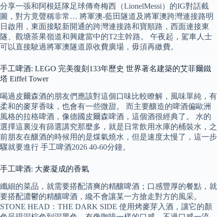
分享一張和阿根廷隊足球傳奇梅西（LionelMessi）的IG對話截
圖，對方竟聲稱非常… 將軍澳-藍田隧道及將軍澳跨灣連接路明
日啟用，東面接駁新開通的跨灣連接路和寶順路，西面連接東
隧、觀塘茶果嶺道和興建當中的T2主幹路。 午夜起，駕車人士
可以直接駛過將軍澳隧道原收費廣場，毋須再繳費。
手工啤酒: LEGO 完美復刻133年歷史 世界著名建築的艾菲爾鐵
塔 Eiffel Tower
喝過皮爾森酒的朋友們應該對這個口味比較瞭解，風味單純，有
柔和的麥芽香味，也會有一些微甜。 而主要釀造的啤酒偏歐洲
風格的拉格啤酒，像德國皮爾森啤酒，這個酒很經典了。 水的
選擇這裏沒有篩選講究那麼多，就是日常飲用水庫的桶裝水，之
前朋友在釀酒的時候用的是煤氣燒水，但是速度太慢了，這一步
驟就要進行 手工啤酒2026 40-60分鐘。
手工啤酒: 大麥凝成的香氣
纖細的菜品，就需要搭配清爽的精釀啤酒；口感豐厚的餐點，就
要搭配濃鬱的精釀啤酒，纔不會讓某一方搶走對方的風采。
STONE HEAD：THE DARK SIDE 使用烤麥芽入酒，讓它的顏
色呈現深棕色到深黑色，有像咖啡一樣的口感，不過口感一流，