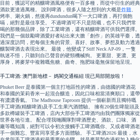
目前，獲認可的精釀啤酒風格便有一百多種，而從中衍生的經典
酒款更達過萬種。 說到啤酒，很多人隨之想到的大概是
炸雞
、
烤串、涮火鍋，然後再dundundun喝下一大口啤酒，再打個飽
嗝，絕對是最佳享受。 不過啤酒可不只是陪襯，也不只我們常
喝的那幾個品牌，除了工業啤酒，還有精釀啤酒可供我們選擇。
我們是一個鼓勵啤酒愛好者站出來大膽「創作」的英雄平臺，透
過深度訪問，把每個主角的背景、喜好、故事、夢想及動力透過
釀製啤酒去表現出來。 最後，他變成了Stiff Neck AP-09，一隻
執迷不悟，只聽到自己聲音的硬頸機械狗。 更重甜、更濃、更
厚身，將麥芽中複雜嘅焦糖、曲奇、拖肥味毫無保留地呈現。
手工啤酒: 澳門新地標－ 媽閣交通樞紐 現已局部開放啦！
Phuket Beer 是泰國第一個主打地區性的啤酒，由德國的啤酒花
和泰國的茉莉香米一起混合釀造，因此口味相當清爽順口，還帶
有濃濃香氣。 The Madhouse Taproom 提供一個嶄新而且獨特嘅
手工啤酒(精釀啤酒)及手工生果汽酒體驗。 擁有20個生啤龍頭及
多款樽罐裝手工啤酒，店內大部份手工啤酒均由我們團隊獨家從
世界各地引進。 配合埋我哋團隊對啤酒歷史、酒款、口味、酒
廠等嘅知識，絕對可以令初次接觸手工啤酒嘅你、又或者啤酒老
手一個難忘、豐富同享受多方面體驗。 手工啤酒2026 最後，水
在參與手工啤酒過程最重要的步驟，就是麥芽製作過程加入糖化