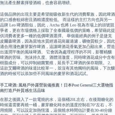
無法產生酵素揮發酒精，也會容易增磅。
這個品牌的出現主要是希望能吸收新生代的消費羣族，因此啤酒
的口感會較綿密且酒精濃度較低。 而這樣的主打方向也與另一
品牌 Leo 啤酒類似，因此，Archa 也將 Leo 視為市場上的頭號競
爭者，更在市場價格上採取了全泰國最低價的策略，希望藉此提
供消費者更多一種的低價啤酒選擇。 舉個最經典的例子是捷克
皮爾森啤酒，因為當地水質經過花崗巖過濾，礦物質較少，因此
適合用淺色麥芽製作啤酒，這讓啤酒花香氣更加凸顯出來，營造
出溫潤平衡的風味啤酒。 它會因為處理程序的不同，影響精釀
啤酒的苦味、泡沫持久度、酒體清澈度，同時啤酒花成分中含有
樹脂成分，可以抑制細菌繁殖，延長手工啤酒的保存期限。 2、
這款艾爾啤酒的味道比較單一，並沒有其他獨特的風味，下次釀
酒的時候可以添加些不同風味的麥芽和酒花試試。
手工啤酒: 風格戶外露營裝備推薦！日本Post General三大選物指
南打造戶外質感生活品味
在那之後購入了一款電燒的水，這個桶20L左右，在後期糖化的
時候還需要再燒一桶，麥芽糖化時水的溫度控制在70°左右，不
用燒開，可以設定加熱恆溫，這個燒水時間估計要在30-40分鐘