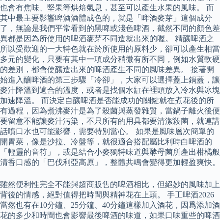
也會有焦味、堅果等烘焙氣息，甚至可以產生水果的風味。 而
其中最主要影響啤酒酒體成色的，就是「啤酒麥芽」這個成分
了，無論是我們平常看到的黑啤或淺色啤酒，截然不同的顏色差
異都是因為所使用的啤酒麥芽不同造就出來的喔。 精釀啤酒之
所以受歡迎的一大特色就在於所使用的原料少，卻可以產生相當
多元的變化，只要有其中一項成分稍微有所不同，例如水質軟硬
的差別，都會使釀造出來的啤酒產生不同的風味差異。 接著開
始進入釀啤酒的第三步驟「冷卻」，大家可以選擇蓋上鍋蓋，讓
麥汁降溫到適合的溫度，或者是找個水缸在裡頭放入冷水與冰塊
加速降溫。 而決定自釀啤酒是否能成功的關鍵就在煮花後的所
有過程，因為煮沸麥汁是為了殺菌與蒸發雜質，當鍋子離火後便
要留意不能讓麥汁污染，不只所有的用具都要清潔殺菌，就連講
話噴口水也可能影響，需要特別當心。 如果是風味層次簡單的
開胃菜，像是沙拉、冷盤等，就很適合搭配屬比利時白啤酒的
「輕靈的音符」，或是結合小麥獨特味道與酵母菌所產出柑橘般
清香口感的「巴伐利亞高原」，整體共鳴會變得更加輕盈爽快。
雖然便利性完全不能與超商販售的啤酒相比，但絕妙的風味加上
背後的情感，絕對值得把時間與精神花在上頭。 手工啤酒2026
當然也有在10分鐘、25分鐘、40分鐘這樣加入酒花，因爲添加酒
花的多少和時間也會影響最後啤酒的味道，如果口味重些的啤酒