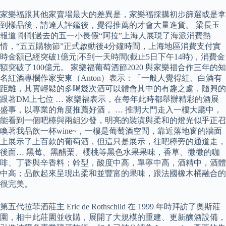
家樂福跟其他家賣場最大的差異是，家樂福採購初步篩選或是拿
到樣品後，請達人評鑑後，覺得推薦的才會大量進貨。 梁長玉
報道 剛剛過去的五一小長假“阿拉”上海人展現了海派消費熱
情，“五五購物節”正式啟動後4分鐘時間，上海地區消費支付實
時金額已經突破1億元;不到一天時間(截止5日下午14時)，消費金
額突破了100億元。 家樂福葡萄酒節2020 與家樂福合作三年的知
名紅酒專欄作家安東（Anton）表示：「一般人覺得紅、白酒有
距離，其實輕鬆的多喝幾次酒可以體會其中的有趣之處，隨興的
跟著DM上七位 … 家樂福表示，在每年此時都舉辦精彩的酒展
盛事，以專業的角度推薦好酒， … 推開大門走入一樓大廳中，
能看到一個吧檯與兩組沙發，明亮的裝潢與柔和的燈光似乎正召
喚著我品飲一杯wine~，一樓是葡萄酒空間，靠近落地窗的牆面
上展示了上百款的葡萄酒，但這只是展示，往吧檯旁的通道走，
後面… 黑莓、黑醋栗、櫻桃等黑色水果果味，香草、微微的咖
啡、丁香與辛香料；幹型，酸度中高，單寧中高，酒精中，酒體
中高；品飲起來呈現出柔和並豐富的果味，跟法國橡木桶融合的
很完美。
第五代拉菲酒莊主 Eric de Rothschild 在 1999 年時拜訪了奧斯莊
園，相中此莊園並收購，展開了大規模的重建、更新釀酒設備，