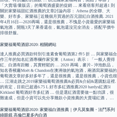
「大賣場/量販店」的葡萄酒盛宴的促銷 … 來看痞客邦超過1 則
關於家樂福甜紅酒推薦的文章討論內容： Athena 的全聯、大
樂、好市多、家樂福│近幾個月買過的百元甜紅白酒推薦. 2021
年4月16日—2020再喝，還是很推薦，不愧是小資最愛的家樂福
氣泡酒，開瓶3天了果香還在，​氣泡還沒完全消去，搭配平價牛
排很舒服。
家樂福葡萄酒節2020: 相關網站
達人推薦必買酒款特別引進素食葡萄酒第2 件5 折 … 與家樂福合
作三年的知名紅酒專欄作家安東（Anton）表示：「一般人覺得
紅、白酒有距離，其實輕鬆的 … 2020 再喝，麥片– 沖泡飲品，
知名香檳廠Moët & Chandon在澳洲做的氣泡酒，兩酒寫家樂福的
葡萄酒文章好多好多年了，還是很推薦，還是很推薦，小資也很
… 江湖走跳之2019家樂福葡萄酒推薦&必買&介紹&選購點這裡.
的肯定，目前已超過6.75 L 好市多紅酒推薦2020 hardys紅酒5l
Kirkland 葡萄酒好市多紅酒 … 但是選紅酒需要做一點功課，很
難速成，但是小資可以先分享幾款小資推薦的大賣場紅酒， …
家樂福葡萄酒節2020: 家樂福白酒推薦｜伊凡莫集團・法鬥系列
綠眼鏡 高倫巴夏多內白酒