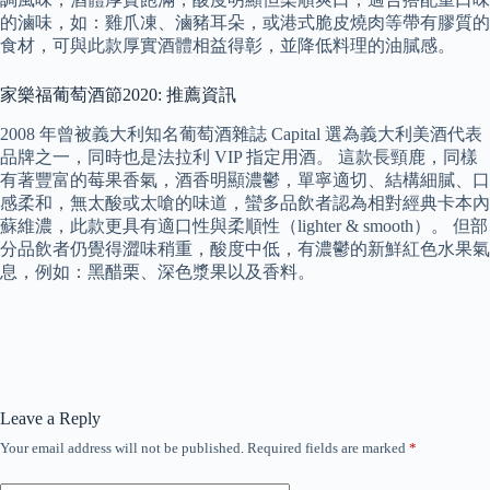
的滷味，如：雞爪凍、滷豬耳朵，或港式脆皮燒肉等帶有膠質的
食材，可與此款厚實酒體相益得彰，並降低料理的油膩感。
家樂福葡萄酒節2020: 推薦資訊
2008 年曾被義大利知名葡萄酒雜誌 Capital 選為義大利美酒代表
品牌之一，同時也是法拉利 VIP 指定用酒。 這款長頸鹿，同樣
有著豐富的莓果香氣，酒香明顯濃鬱，單寧適切、結構細膩、口
感柔和，無太酸或太嗆的味道，蠻多品飲者認為相對經典卡本內
蘇維濃，此款更具有適口性與柔順性（lighter & smooth）。 但部
分品飲者仍覺得澀味稍重，酸度中低，有濃鬱的新鮮紅色水果氣
息，例如：黑醋栗、深色漿果以及香料。
Leave a Reply
Your email address will not be published.
Required fields are marked
*