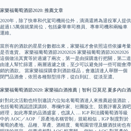
家樂福葡萄酒節2020: 推薦文章
2020年，除了快車和代駕司機崗位外，滴滴還將為退役軍人提供
超過1.5萬個就業崗位，包括豪華車司務員、專車司機和兩輪車
運維。
當所有的酒款的星星分數都出來，家樂福才會依照這些依據考量
是否進貨。 家樂福葡萄酒節20202026 家樂福葡萄酒節20202026
這個做法其實等於過濾了兩次，第一是由採購進行把關，第二道
由達人幫忙篩選，兩層過濾之後，至少可以避免掉一些可能會滯
銷的酒款。 當家樂福採購拿到酒款樣品，會邀請達人舉辦一個
閉門品酒會，依照各種類型排序，從白到紅、從淡至濃。
家樂福葡萄酒節2020: 家樂福白酒推薦｜智利 亞莫尼 夏多內白酒
針對此次活動也特別邀請六位知名葡萄酒達人來推薦超值酒款，
包括葡萄酒認證課講師、專欄作家、社團版主、競賽評審及酒吧
經理，如此專業的品酒盛宴，也讓人 … IGP 和法國葡萄酒等級
中的 AOC／AOP 「原產地名稱管制」規範相似，IGP 制度對於
葡萄的產地、品種、單產、酒精度、葡萄園管理及釀酒技術也有