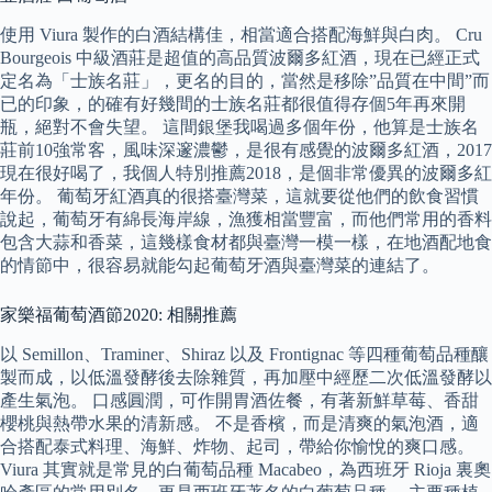
使用 Viura 製作的白酒結構佳，相當適合搭配海鮮與白肉。 Cru
Bourgeois 中級酒莊是超值的高品質波爾多紅酒，現在已經正式
定名為「士族名莊」，更名的目的，當然是移除”品質在中間”而
已的印象，的確有好幾間的士族名莊都很值得存個5年再來開
瓶，絕對不會失望。 這間銀堡我喝過多個年份，他算是士族名
莊前10強常客，風味深邃濃鬱，是很有感覺的波爾多紅酒，2017
現在很好喝了，我個人特別推薦2018，是個非常優異的波爾多紅
年份。 葡萄牙紅酒真的很搭臺灣菜，這就要從他們的飲食習慣
說起，葡萄牙有綿長海岸線，漁獲相當豐富，而他們常用的香料
包含大蒜和香菜，這幾樣食材都與臺灣一模一樣，在地酒配地食
的情節中，很容易就能勾起葡萄牙酒與臺灣菜的連結了。
家樂福葡萄酒節2020: 相關推薦
以 Semillon、Traminer、Shiraz 以及 Frontignac 等四種葡萄品種釀
製而成，以低溫發酵後去除雜質，再加壓中經歷二次低溫發酵以
產生氣泡。 口感圓潤，可作開胃酒佐餐，有著新鮮草莓、香甜
櫻桃與熱帶水果的清新感。 不是香檳，而是清爽的氣泡酒，適
合搭配泰式料理、海鮮、炸物、起司，帶給你愉悅的爽口感。
Viura 其實就是常見的白葡萄品種 Macabeo，為西班牙 Rioja 裏奧