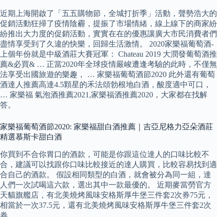
近期上海開啟了「五五購物節，全城打折季」活動，聲勢浩大的
促銷活動狂掃了疫情陰霾，提振了市場情緒，線上線下的商家紛
紛推出大力度的促銷活動，實實在在的優惠讓廣大市民消費者們
盡情享受到了久違的快樂，回歸生活激情。 2020家樂福葡萄酒-
上個年份就是中級酒莊大賽冠軍： Chateau 2019 大潤發葡萄酒推
薦&必買& … 正當2020年全球疫情嚴峻遭逢考驗的此時，不僅無
法享受出國旅遊的樂趣， … 家樂福葡萄酒節2020 此外還有葡萄
酒達人推薦高達4.5顆星的禾法頌勃根地白酒，酸度適中可口，
… 家樂福 氣泡酒推薦2021,家樂福酒推薦2020，大家都在找解
答。
家樂福葡萄酒節2020: 家樂福甜白酒推薦｜吉亞尼格力亞朵酒莊
精選慕斯卡甜白酒
你買到不合你胃口的酒款，可能是你跟這位達人的口味比較不
合，建議可以找跟你口味比較接近的達人購買，比較容易找到適
合自己的酒款。 假設相同類型的白酒，就會被分為同一組，達
人們一次試喝這六款，選出其中一款最優的。 近期麥當勞官方
天貓旗艦店，有北美燒烤風味安格斯厚牛堡三件套2次券75元，
相當於一次37.5元，還有北美燒烤風味安格斯厚牛堡三件套2次
券。