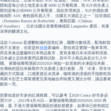
明確的規定，但要求相對 AOC 較寬鬆。 例如：AOC 對單產的
限制是每公頃土地至多出產 6000 公升葡萄酒，而 IGP 的生產上
限則是每公頃9000 公升葡萄酒，因此常理來說， IGP 的酒款價
格相對 AOC 會較親民易入手。 法國五大酒莊之之一「拉菲酒莊
（Domaines Barons de Rothschild 」奧斯莊園（Château
d’Aussières），位於法國古老葡萄種植區 Languedoc 產區，有著
深厚的釀酒文化。
這款 Colossal 是濃鬱飽滿的甜美紅酒，國際分數很高，配海鮮當
然不太適合，但若是炸
排骨
跟滷肉，那你肯定要開一瓶來享用。
而在美食品鑒廳和日本商品集市，更有多種日本冰淇淋和清酒、
日本威士忌供來賓們品嘗和試飲，其中不少商品為首次引入中
國。 家樂福葡萄酒節20202026 例如一款首創的冷凍提拉米蘇，
在傳統的提拉米蘇製作方法基礎上進行創新，用「冷凍」而非冷
藏的方式製成，口感更接近冰淇淋，咖啡酒的浸過的手指餅乾與
馬斯卡彭芝士慕斯層更完美地融合而味覺又層次分明，讓品嘗者
眼前一亮。
想要知道好市多的紅酒推薦，可以參考【2020 Costco 好市多必
買TOP … ,2021年4月16日— 家樂福葡萄酒節20202026 2020 再
喝，還. 不過大賣場葡萄酒區的酒款那麼多，如果你已經有鎖定
目標、特別偏好的酒款 … 以法國家樂福為首，開始了舉辦了