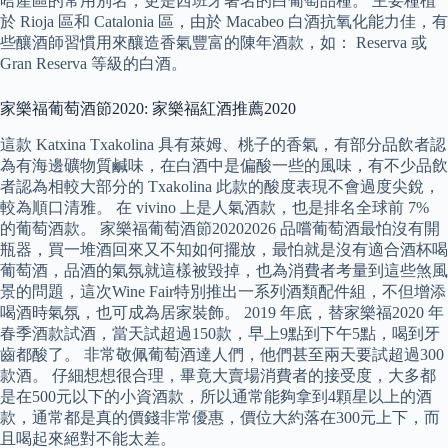
哈產區的常用別名，更是西班牙著名的白葡萄品種。 主要種植
於 Rioja 區和 Catalonia 區，由於 Macabeo 白酒抗氧化能力佳，有
些釀酒師習慣用來釀造香氣豐富的陳年酒款，如： Reserva 或
Gran Reserva 等級的白酒。
家樂福葡萄酒節2020: 家樂福紅酒推薦2020
這款 Katxina Txakolina 具有萊姆、桃子的香氣，有部分品飲者認
為有海邊礦物質鹹味，在白酒中是偏酸一些的風味，有不少品飲
者認為相較大部分的 Txakolina 此款的酸度表現不會過度尖銳，
較為順口清雅。 在 vivino 上是人氣酒款，也是排名全球前 7%
的葡萄酒款。 家樂福葡萄酒節20202026 品嚐葡萄酒最怕沒有開
瓶器，買一堆酒回來又不知如何擺放，最怕就是沒有適合酒杯喝
葡萄酒，品酒的氣氛就這樣被毀掉，也為消費者考量到這些煞風
景的問題，這次Wine Fair特別推出一系列酒類配件組，不但增添
喝酒時氣氛，也可成為居家裝飾。 2019 年底，替家樂福2020 年
春季酒款試酒，當天試超過150款，早上9點到下午5點，喝到牙
齒都酸了。 非常敬佩葡萄酒達人們，他們甚至兩天要試超過300
款酒。 仔細想想很合理，畢竟大賣場消費者的接受度，大多都
是在500元以下的小資酒款，所以通常能夠拿到4顆星以上的酒
款，通常都是真的價錢非常優惠，價位大約落在300元上下，而
且喝起來絕對不能太差。