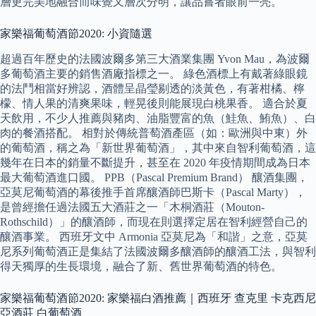
層更完美地融合而味覺又層次分明，讓品嘗者眼前一亮。
家樂福葡萄酒節2020: 小資隨選
超過百年歷史的法國波爾多第三大酒業集團 Yvon Mau，為波爾
多葡萄酒主要的銷售酒廠指標之一。 綠色酒標上有戴著綠眼鏡
的法鬥相當好辨認，酒體呈晶瑩剔透的淡黃色，有著柑橘、檸
檬、情人果的清爽果味，輕晃後則能展現白桃果香。 適合於夏
天飲用，不少人推薦與豬肉、油脂豐富的魚（鮭魚、鮪魚）、白
肉的餐酒搭配。 相對於傳統普萄酒產區（如：歐洲與中東）外
的葡萄酒，稱之為「新世界葡萄酒」，其中來自智利葡萄酒，這
幾年在日本的銷量不斷提升，甚至在 2020 年疫情期間成為日本
最大葡萄酒進口國。 PPB（Pascal Premium Brand） 釀酒集團，
亞莫尼葡萄酒的幕後推手首席釀酒師巴斯卡（Pascal Marty），
是曾經擔任過法國五大酒莊之一「木桐酒莊（Mouton-
Rothschild）」的釀酒師，而現在則選擇定居在智利經營自己的
釀酒事業。 西班牙文中 Armonia 亞莫尼為「和諧」之意，亞莫
尼系列葡萄酒正是集結了法國波爾多釀酒師的釀酒工法，與智利
得天獨厚的生長環境，融合了新、舊世界葡萄酒的特色。
家樂福葡萄酒節2020: 家樂福白酒推薦｜西班牙 查克里 卡克西尼
亞酒莊 白葡萄酒