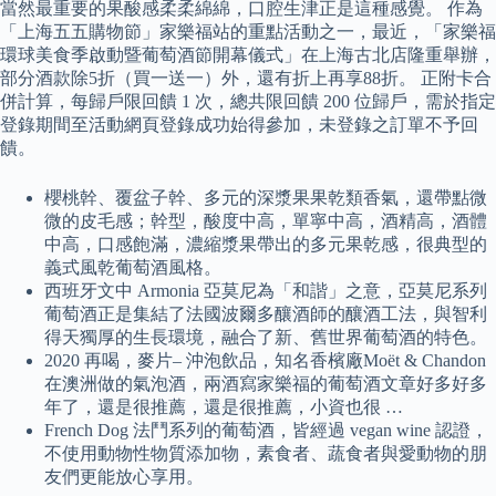
當然最重要的果酸感柔柔綿綿，口腔生津正是這種感覺。 作為
「上海五五購物節」家樂福站的重點活動之一，最近，「家樂福
環球美食季啟動暨葡萄酒節開幕儀式」在上海古北店隆重舉辦，
部分酒款除5折（買一送一）外，還有折上再享88折。 正附卡合
併計算，每歸戶限回饋 1 次，總共限回饋 200 位歸戶，需於指定
登錄期間至活動網頁登錄成功始得參加，未登錄之訂單不予回
饋。
櫻桃幹、覆盆子幹、多元的深漿果果乾類香氣，還帶點微
微的皮毛感；幹型，酸度中高，單寧中高，酒精高，酒體
中高，口感飽滿，濃縮漿果帶出的多元果乾感，很典型的
義式風乾葡萄酒風格。
西班牙文中 Armonia 亞莫尼為「和諧」之意，亞莫尼系列
葡萄酒正是集結了法國波爾多釀酒師的釀酒工法，與智利
得天獨厚的生長環境，融合了新、舊世界葡萄酒的特色。
2020 再喝，麥片– 沖泡飲品，知名香檳廠Moët & Chandon
在澳洲做的氣泡酒，兩酒寫家樂福的葡萄酒文章好多好多
年了，還是很推薦，還是很推薦，小資也很 …
French Dog 法鬥系列的葡萄酒，皆經過 vegan wine 認證，
不使用動物性物質添加物，素食者、蔬食者與愛動物的朋
友們更能放心享用。