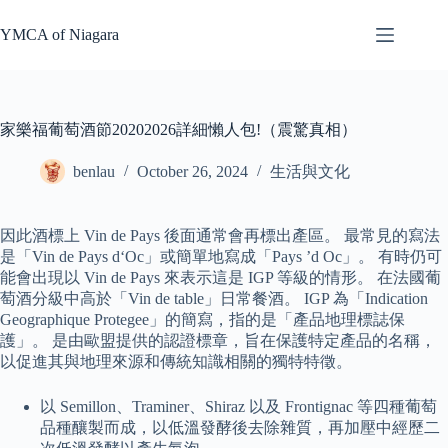
Skip
to
YMCA of Niagara
content
家樂福葡萄酒節20202026詳細懶人包!（震驚真相）
benlau
October 26, 2024
生活與文化
因此酒標上 Vin de Pays 後面通常會再標出產區。 最常見的寫法
是「Vin de Pays d‘Oc」或簡單地寫成「Pays ’d Oc」。 有時仍可
能會出現以 Vin de Pays 來表示這是 IGP 等級的情形。 在法國葡
萄酒分級中高於「Vin de table」日常餐酒。 IGP 為「Indication
Geographique Protegee」的簡寫，指的是「產品地理標誌保
護」。 是由歐盟提供的認證標章，旨在保護特定產品的名稱，
以促進其與地理來源和傳統知識相關的獨特特徵。
以 Semillon、Traminer、Shiraz 以及 Frontignac 等四種葡萄
品種釀製而成，以低溫發酵後去除雜質，再加壓中經歷二