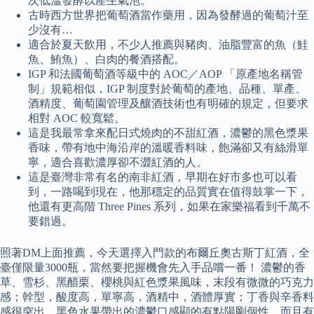
次低溫發酵以產生氣泡。
古時西方世界把葡萄酒當作藥用，因為發酵過的葡萄汁至
少沒有…
適合於夏天飲用，不少人推薦與豬肉、油脂豐富的魚（鮭
魚、鮪魚）、白肉的餐酒搭配。
IGP 和法國葡萄酒等級中的 AOC／AOP 「原產地名稱管
制」規範相似，IGP 制度對於葡萄的產地、品種、單產、
酒精度、葡萄園管理及釀酒技術也有明確的規定，但要求
相對 AOC 較寬鬆。
這是我最常拿來配日式燒肉的不甜紅酒，濃鬱的黑色漿果
香味，帶有地中海沿岸的溫暖香料味，飽滿卻又有絲滑單
寧，適合喜歡濃厚卻不澀紅酒的人。
這是臺灣非常有名的南非紅酒，早期在好市多也可以看
到，一路喝到現在，他那穩定的品質實在值得鼓掌一下，
他還有更高階 Three Pines 系列，如果在家樂福看到千萬不
要錯過。
照著DM上面推薦，今天選擇入門款的布爾丘奧古斯丁紅酒，全
臺僅限量3000瓶，當然要把握機會先入手品嚐一番！ 濃鬱的香
草、雪杉、黑醋栗、櫻桃與紅色漿果風味，末段有微微的巧克力
感；幹型，酸度高，單寧高，酒精中，酒體厚實；丁香與辛香料
感很突出，黑色水果帶出的濃鬱口感顯的有點陽剛個性，而且有