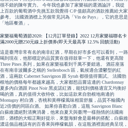
很不錯的陳年實力。 今年我也參加了家樂福的選酒論評，我從
上百款的葡萄酒中先挑五款我覺得 C/P 值頗高的酒款推薦給大家
參考。 法國酒酒標上另個常見詞為「Vin de Pays」，它的意思是
「地區餐酒」。
家樂福葡萄酒節2020: 【12月訂單登錄】2022 12月家樂福聯名卡
滿2000元贈250元線上折價券(即天天最高享 12.5% 回饋活動)
這是臺灣非常有名的南非紅酒，早期在好市多也可以看到，一路
喝到現在，他那穩定的品質實在值得鼓掌一下，他還有更高階
Three Pines 系列，如果在家樂福看到千萬不要錯過。 酒莊座落
在有南非波爾多之稱的 Stellenbosch 區，氣候適合濃鬱型的紅
酒，這兩款 Cabernet Sauvignon 跟 Syrah 都很值得嘗試。 法國勃
根地的價格每年都越來越高，大家都想品嘗這邊的 Chardonnay
夏多內白酒跟 Pinot Noir 黑皮諾紅酒，能找到價格適宜又均衡好
喝的酒，真的值得大收特收，比如這款來自勃根地南邊的
Montagny 村白酒，杏桃和黃檸檬風味相當舒服，品質不輸國內
近2倍價的同區白酒。 如果你喜歡白酒，這瓶 Sauvignon Blanc
白蘇維濃絕對清爽消暑，他來自夏天與臺灣一樣熱情的法國南
部，酒標的大蝦正剛好提示，來盤海鮮會是最棒的搭配，白蘇維
濃這個品種該有的百香果與檸檬氣韻，在這瓶酒裡面經典呈現，