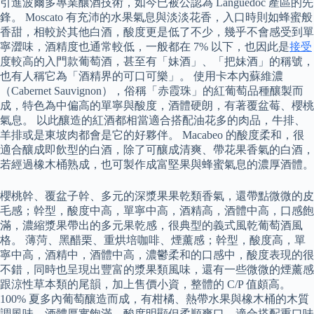
引進波爾多專業釀酒技術，如今已被公認為 Languedoc 產區的先
鋒。 Moscato 有充沛的水果氣息與淡淡花香，入口時則如蜂蜜般
香甜，相較於其他白酒，酸度更是低了不少，幾乎不會感受到單
寧澀味，酒精度也通常較低，一般都在 7% 以下，也因此是
接受
度較高的入門款葡萄酒，甚至有「妹酒」、「把妹酒」的稱號，
也有人稱它為「酒精界的可口可樂」。 使用卡本內蘇維濃
（Cabernet Sauvignon），俗稱「赤霞珠」的紅葡萄品種釀製而
成，特色為中偏高的單寧與酸度，酒體硬朗，有著覆盆莓、櫻桃
氣息。 以此釀造的紅酒都相當適合搭配油花多的肉品，牛排、
羊排或是東坡肉都會是它的好夥伴。 Macabeo 的酸度柔和，很
適合釀成即飲型的白酒，除了可釀成清爽、帶花果香氣的白酒，
若經過橡木桶熟成，也可製作成富堅果與蜂蜜氣息的濃厚酒體。
櫻桃幹、覆盆子幹、多元的深漿果果乾類香氣，還帶點微微的皮
毛感；幹型，酸度中高，單寧中高，酒精高，酒體中高，口感飽
滿，濃縮漿果帶出的多元果乾感，很典型的義式風乾葡萄酒風
格。 薄菏、黑醋栗、重烘培咖啡、煙薰感；幹型，酸度高，單
寧中高，酒精中，酒體中高，濃鬱柔和的口感中，酸度表現的很
不錯，同時也呈現出豐富的漿果類風味，還有一些微微的煙薰感
跟涼性草本類的尾韻，加上售價小資，整體的 C/P 值頗高。
100% 夏多內葡萄釀造而成，有柑橘、熱帶水果與橡木桶的木質
調風味，酒體厚實飽滿，酸度明顯但柔順爽口，適合搭配重口味