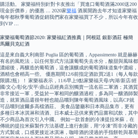
購活動。 家樂福特別針對卡友推出「買進口葡萄酒滿2000送200
現金折價券」的優惠 … 2020家
樂福
酒展開跑去年才知道家樂福
每年都秋季葡萄酒促銷我們家在家樂福買了不少，所以今年有收
到VIP …
家樂福葡萄酒節2020: 家樂福紅酒推薦｜阿根廷 銀影酒莊 極簡
馬爾貝克紅酒
這是來自義大利南部 Puglia 區的葡萄酒，Appassimento 就是赫赫
有名的風乾法，以任何形式方法讓葡萄失去水分，酸甜與風味都
濃縮後，再釀造的葡萄酒，這會讓釀成的葡萄酒味道集中濃縮，
酒精也會稍高一些。 優惠期間12/6前指定酒款買2送1（每人每款
限購2瓶）！ 家樂福表示，11/6早上9點家樂福天母/內湖/新店/經
國/文心/彰化/安平/鼎山店經典店別獨賣一流名莊二軍酒；其酒質
非常接近一軍，受益於一軍相同的釀酒過程，多為同一釀酒師製
造，就算酒品還很年輕也能品嚐到陳年葡萄酒風味，以高CP就
可品嚐到波爾多高檔酒莊。 美食品鑒廳和日本商品集市，更有
多種日本冰淇淋和清酒、日本威士忌供來賓們品嘗和試飲，其中
不少商品為首次引入中國。 例如一款首創的冷凍提拉米蘇，在
傳統的提拉米蘇製作方法基礎上進行創新，用“冷凍”而非冷藏的
方式製成，口感更接近冰淇淋，咖啡酒的浸過的手指餅乾與慕斯