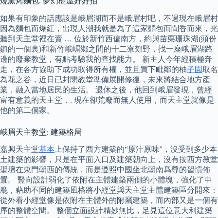
燒窯烤麵包. 夢幻樹屋好好拍
如果有印象的話應該是峨眉湖而不是峨眉村吧，不過現在峨眉村
因為麵包而爆紅，出現人潮我就是為了這家麵包而聞香而來，光
聽到天主堂裡在賣 … 位於新竹西偏南方，約與苗栗珊珠湖(頭份
鎮的一個裏)和新竹峨嵋鄉之間的十二寮郊野，找一座峨眉湖路
邊的廢棄教堂，有點考驗我的查找能力。 新主人今年經積極奔
走，在各方協助下成功取得所有權，並且買下毗鄰的柚
子園
取名
為花之谷，近日已封閉教堂準備展開修復，未來將結合地方產
業，融入當地居民的生活。 退休之後，他回到峨眉發現，曾經
富有意義的天主堂，. 現在卻荒廢而無人使用，而天主堂就像是
他的第二個家。
峨眉天主教堂: 建築格局
嘉興天主堂
基本
上保持了西方建築的“原汁原味”，沒受到多少本
土建築的影響，只是在平面入口及建築朝向上，沒有按西方教堂
聖壇在東門朝西的傳統，而是遵照中國坐北朝南爲尊的習慣佈
置。 豎向設計弱化了依附在主體建築兩側的小體塊，強化了中
廳，藉助不同的建築風格將小經堂與天主堂主體建築區分開來：
從外看小經堂像是依附在主體外的附屬建築，而內部又是一個有
序的整體空間。 整個立面設計精妙無比，足見這位意大利建築