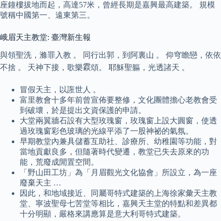
座鐘樓拔地而起，高達57米，曾經長期是嘉興最高建築。 規模
號稱中國第一、遠東第三。
峨眉天主教堂: 臺灣新生報
與領聖洗，滌罪入教 。 同行出郭，到阿裏山 。 仰穹瞻戀，依依
不捨 。 天神下接，歌樂𩄍頌。 耶穌聖軀，光透諸天 。
冒假天主，以誑世人 。
富里教會十多年前曾宣佈要整修，文化團體擔心老教會受
到破壞，於是提出文資保護的申請。
大堂兩翼牆石設有大型玫瑰窗，玫瑰窗上設大圓窗，使透
過玫瑰窗彩色玻璃的光線平添了一股神祕的氣氛。
早期教堂內兼具儲蓄互助社、診療所、幼稚園等功能，對
當地貢獻良多，但隨著時代變遷，教堂已失去原來的功
能，荒廢成閒置空間。
「野山田工坊」為「月眉觀光文化協會」所設立，為一座
廢棄天主 …
因此，和地域接近、同屬哥特式建築的上海徐家彙天主教
堂、寧波聖母七苦堂等相比，嘉興天主堂的特點和差異都
十分明顯，嚴格來講應算是意大利哥特式建築。