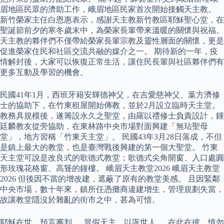
眉地區民眾的濟助工作，峨眉地區民家首次開始接觸天主教。
新竹榮家主任白恩惠表示，感謝天主教新竹教區耶穌聖心堂，在
聖誕節前夕的寒冬歲末中，為榮家長輩帶來溫暖的關懷與祝福。
天主教的夥伴們不僅帶給榮家長輩宗教及靈性層面的關懷，更是
促進榮家住民和社區交流共融的媒介之一。 期待新的一年，疫
情解封後，大家可以恢復正常生活，讓住民長輩與社區夥伴們有
更多互動及學習的機會。
民國41年1月，西班牙籍安輝德神父，在吉愛慈神父、葉方濟修
士的協助下，在竹東租屋開始傳教，並於2月設立臨時天主堂。
教務具規模後，遂籌設永久之聖堂，由羅以禮修士負責設計，鍾
廷麟教友從旁協助，在東林路中央市場對面興建「無玷聖母
堂」，地方習稱「竹東天主堂」。 民國43年3月28日落成，不但
是鎮上最大的教堂，也是臺灣戰後興建的第一個大聖堂。 竹東
天主堂可說是改良式的歌德式教堂；歌德式尖角開窗、入口處圓
形玫瑰花格窗、高聳的鐘樓。 峨眉天主教堂2026 峨眉天主教堂
2026 但後因不當的增改建，遮蔽了原有的教堂美感。 且因緊鄰
中央市場，數十年來，鎮所任憑攤商違建增生，管理規劃失當，
故讓教堂隱沒於雜亂的街市之中，甚為可惜。
耶穌在世，預言審判 。 冒假天主，以誑世人 。 在此在彼，慎勿