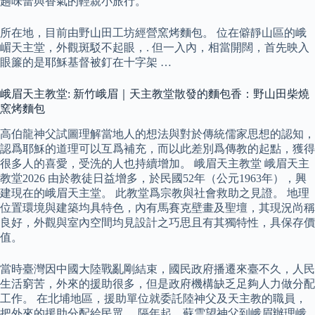
趟味蕾與香氣的輕親小旅行。
所在地，目前由野山田工坊經營窯烤麵包。 位在僻靜山區的峨
嵋天主堂，外觀斑駁不起眼，. 但一入內，相當開闊，首先映入
眼簾的是耶穌基督被釘在十字架 …
峨眉天主教堂: 新竹峨眉｜天主教堂散發的麵包香：野山田柴燒
窯烤麵包
高伯龍神父試圖理解當地人的想法與對於傳統儒家思想的認知，
認爲耶穌的道理可以互爲補充，而以此差別爲傳教的起點，獲得
很多人的喜愛，受洗的人也持續增加。 峨眉天主教堂 峨眉天主
教堂2026 由於教徒日益增多，於民國52年（公元1963年），興
建現在的峨眉天主堂。 此教堂爲宗教與社會救助之見證。 地理
位置環境與建築均具特色，內有馬賽克壁畫及聖壇，其現況尚稱
良好，外觀與室內空間均見設計之巧思且有其獨特性，具保存價
值。
當時臺灣因中國大陸戰亂剛結束，國民政府播遷來臺不久，人民
生活窮苦，外來的援助很多，但是政府機構缺乏足夠人力做分配
工作。 在北埔地區，援助單位就委託陸神父及天主教的職員，
把外來的援助分配給民眾。 隔年起，蘇雲望神父到峨眉辦理峨