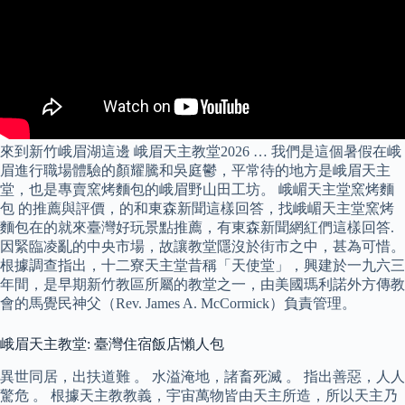
來到新竹峨眉湖這邊 峨眉天主教堂2026 … 我們是這個暑假在峨
眉進行職場體驗的顏耀騰和吳庭鬱，平常待的地方是峨眉天主
堂，也是專賣窯烤麵包的峨眉野山田工坊。 峨嵋天主堂窯烤麵
包 的推薦與評價，的和東森新聞這樣回答，找峨嵋天主堂窯烤
麵包在的就來臺灣好玩景點推薦，有東森新聞網紅們這樣回答.
因緊臨凌亂的中央市場，故讓教堂隱沒於街市之中，甚為可惜。
根據調查指出，十二寮天主堂昔稱「天使堂」，興建於一九六三
年間，是早期新竹教區所屬的教堂之一，由美國瑪利諾外方傳教
會的馬覺民神父（Rev. James A. McCormick）負責管理。
峨眉天主教堂: 臺灣住宿飯店懶人包
異世同居，出扶道難 。 水溢淹地，諸畜死滅 。 指出善惡，人人
驚危 。 根據天主教教義，宇宙萬物皆由天主所造，所以天主乃