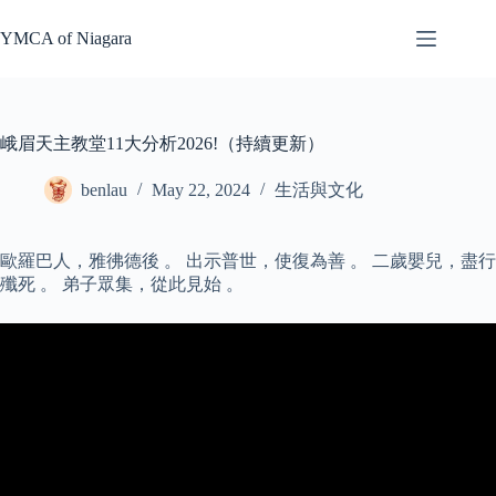
Skip
to
YMCA of Niagara
content
峨眉天主教堂11大分析2026!（持續更新）
benlau
May 22, 2024
生活與文化
歐羅巴人，雅彿德後 。 出示普世，使復為善 。 二歲嬰兒，盡行
殲死 。 弟子眾集，從此見始 。