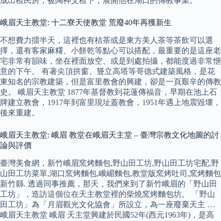
成出租民房，被陶神父租下，展開他在湖口的傳教事業。
峨眉天主教堂: 十二寮天使教堂 荒廢40年再獲新生
不想費力擂半天，這裡也有桔茶或是東方美人茶等茶飲可以選
擇，還有客家麻糬、小餅乾等點心可以搭配，最重要的是這座老
宅非常有韻味，坐在裡面放空、或是到處拍攝，都能度過非常愜
意的下午。 有著尖頂拱窗、聳立高塔等哥德式建築風格，是花
東知名的宗教建築，但是富里教會的興建，卻是一頁艱辛的傳教
史。 峨眉天主教堂 1877年基督教到花蓮傳福音，早期在池上石
牌建立教會，1917年到富里現址蓋教會，1951年遇上地震毀壞，
後來重建。
峨眉天主教堂: 峨眉 教堂在峨眉天主堂 – 臺灣宗教文化地圖的討
論與評價
臺灣美食網，新竹峨眉窯烤麵包,野山田工坊,野山田工坊宅配,野
山田工坊菜單,湖口窯烤麵包,峨嵋麵包,教堂版窯烤吐司,窯烤麵包
新竹縣. 透過同事推薦，那天，我們來到了新竹峨眉的「野山田
工坊」，造訪這個位在天主教堂裡的柴燒窯烤麵包坊。 「野山
田工坊」為「月眉觀光文化協會」所設立，為一座廢棄天主 …
峨眉天主教堂 峨眉 天主堂興建於民國52年(西元1963年)，是高