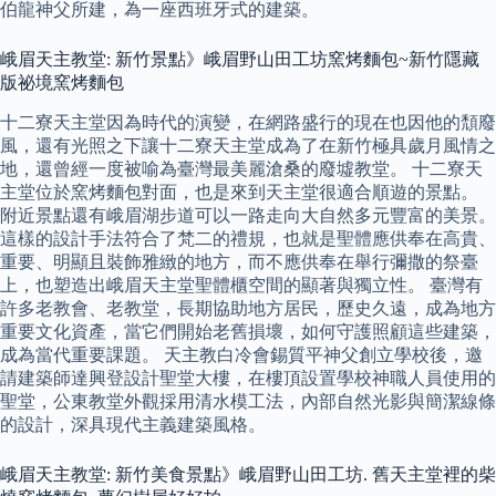
伯龍神父所建，為一座西班牙式的建築。
峨眉天主教堂: 新竹景點》峨眉野山田工坊窯烤麵包~新竹隱藏
版祕境窯烤麵包
十二寮天主堂因為時代的演變，在網路盛行的現在也因他的頹廢
風，還有光照之下讓十二寮天主堂成為了在新竹極具歲月風情之
地，還曾經一度被喻為臺灣最美麗滄桑的廢墟教堂。 十二寮天
主堂位於窯烤麵包對面，也是來到天主堂很適合順遊的景點。
附近景點還有峨眉湖步道可以一路走向大自然多元豐富的美景。
這樣的設計手法符合了梵二的禮規，也就是聖體應供奉在高貴、
重要、明顯且裝飾雅緻的地方，而不應供奉在舉行彌撒的祭臺
上，也塑造出峨眉天主堂聖體櫃空間的顯著與獨立性。 臺灣有
許多老教會、老教堂，長期協助地方居民，歷史久遠，成為地方
重要文化資產，當它們開始老舊損壞，如何守護照顧這些建築，
成為當代重要課題。 天主教白冷會錫質平神父創立學校後，邀
請建築師達興登設計聖堂大樓，在樓頂設置學校神職人員使用的
聖堂，公東教堂外觀採用清水模工法，內部自然光影與簡潔線條
的設計，深具現代主義建築風格。
峨眉天主教堂: 新竹美食景點》峨眉野山田工坊. 舊天主堂裡的柴