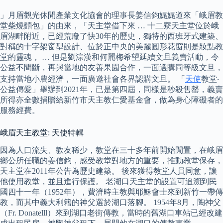
」月眉觀光休閒產業文化協會的理事長姜信鈞娓娓道來「峨眉教
堂柴燒麵包」的由來，「天主堂借下來 … 十二寮天主堂位於峨
眉湖畔附近，已經荒廢了快30年的歷史，獨特的西班牙式建築、
對稱的十字架窗型設計、位於正中央的美麗圓形花窗則是妝點教
堂的靈魂， … 但是劉淙漢和何麗梅希望延續文旦義賣活動，令
公益不間斷，再與當地的友善果園合作，一面選購同等級文旦，
支持當地小農經濟，一面廣邀社會各界認購文旦。 「
天使
教堂‧
公益傳愛」舉辦到2021年，已是第四屆，同樣是秒殺售罄，義賣
所得亦全數捐贈給新竹市天主教仁愛基金會，做為身心障礙者的
服務經費。
峨眉天主教堂: 天使特輯
因為人口流失、教友稀少，教堂在三十多年前開始閒置，在峨眉
鄉公所任職的姜信鈞，感受教堂對地方的重要，推動教堂保存，
天主堂在2011年公告為歷史建築。 後來獲得教堂人員同意，讓
他使用教堂，並且進行保護。 老湖口天主堂的設置可追溯到民
國四十一年（1952年），費濟時主教與耶穌會士來到新竹一帶傳
教，而其中義大利籍的神父選於湖口落腳。 1954年8月，陶神父
（Fr. Donatelll）來到湖口老街傳教，當時的舊湖口車站已經改建