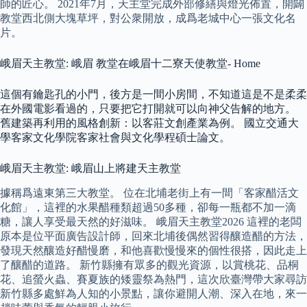
師的匠心。 2021年7月，天主堂完成外部修繕與燈光佈置，開闢
教堂西北側大塊草坪，對公衆開放，成爲老城中心一張文化名
片。
峨眉天主教堂: 峨眉 教堂在峨眉十二寮天使教堂- Home
這個有鑰匙孔的小門，後方是一間小房間，不知道這是不是柔柔
在外國電影看過的，只要把它打開就可以向神父告解的地方。
舊建築再利用的風格創新：以客莊文創產業為例。 國立交通大
學客家文化學院客家社會與文化學程碩士論文。
峨眉天主教堂: 峨眉山上將建天主教堂
據稱爲遠東第三大教堂。 位在北埔老街上有一間「客家醋活文
化館」，這裡的水果醋種類超過50多種，卻每一瓶都不加一滴
糖，讓人享受最天然的好滋味。 峨眉天主教堂2026 這裡的老闆
原本是位平面廣告設計師，回來北埔後偶然習得釀造醋的方法，
發現天然釀造好醋慢磨，和他喜歡慢慢來的個性很搭，因此走上
了釀醋的道路。 新竹縣擁有眾多的觀光資源，以賞桃花、品桐
花、追螢火蟲、賽夏族的矮靈祭為熱門，這次欣臺灣帶大家尋訪
新竹縣多處鮮為人知的小景點，讓你避開人潮、深入在地，來一