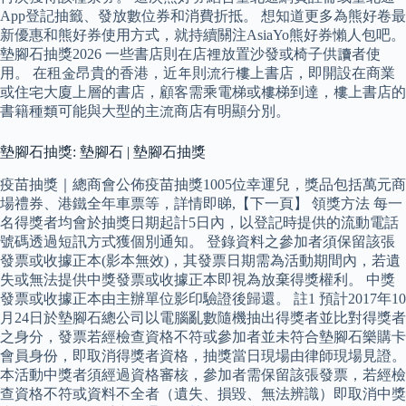
App登記抽籤、發放數位券和消費折抵。 想知道更多為熊好卷最
新優惠和熊好券使用方式，就持續關注AsiaYo熊好券懶人包吧。
墊腳石抽獎2026 一些書店則在店裡放置沙發或椅子供讀者使
用。 在租金昂貴的香港，近年則流行樓上書店，即開設在商業
或住宅大廈上層的書店，顧客需乘電梯或樓梯到達，樓上書店的
書籍種類可能與大型的主流商店有明顯分別。
墊腳石抽獎: 墊腳石 | 墊腳石抽獎
疫苗抽獎｜總商會公佈疫苗抽獎1005位幸運兒，獎品包括萬元商
場禮券、港鐵全年車票等，詳情即睇,【下一頁】 領獎方法 每一
名得獎者均會於抽獎日期起計5日內，以登記時提供的流動電話
號碼透過短訊方式獲個別通知。 登錄資料之參加者須保留該張
發票或收據正本(影本無效)，其發票日期需為活動期間內，若遺
失或無法提供中獎發票或收據正本即視為放棄得獎權利。 中獎
發票或收據正本由主辦單位影印驗證後歸還。 註1 預計2017年10
月24日於墊腳石總公司以電腦亂數隨機抽出得獎者並比對得獎者
之身分，發票若經檢查資格不符或參加者並未符合墊腳石樂購卡
會員身份，即取消得獎者資格，抽獎當日現場由律師現場見證。
本活動中獎者須經過資格審核，參加者需保留該張發票，若經檢
查資格不符或資料不全者（遺失、損毀、無法辨識）即取消中獎