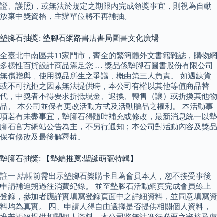
證、護照)，或無法於規定之期限內完成領獎事宜，則視為自動
放棄中獎資格，主辦單位將不再補抽。
墊腳石抽獎: 墊腳石網路書店書局圖書文化廣場
全臺北中南區共11家門市，齊全的繁簡體外文書籍雜誌，購物網
多樣性百貨設計商品滿足您 … 獎品係墊腳石圖書股份有限公司
無償贈與，使用獎品所生之爭議，概由第三人負責。 如遇缺貨
或不可抗拒之因素無法提供時，本公司有權以其他等值商品替
代，中獎者不得要求折抵現金、退換、轉售（讓）或折換其他物
品。 本公司並保有更改活動方式及活動贈品之權利。 本活動事
項若有未盡事宜，墊腳石得隨時補充或修改，最新消息統一以墊
腳石官方網站公告為主，不另行通知；本公司對活動內容及獎品
保有修改及最後解釋權。
墊腳石抽獎: 【墊編推薦:聖誕萌寵特輯】
註一 結帳前需出示墊腳石樂購卡且為會員本人，恕不接受事後
申請補追朔過往消費紀錄。 並至墊腳石活動網頁完成會員線上
登錄，參加者應詳實填寫登錄頁面中之詳細資料，並同意填寫資
料均為真實。 四、申請人得自由選擇是否提供相關個人資料，
惟若拒絕提供相關個人資料，本公司將無法進行必要之審核及處