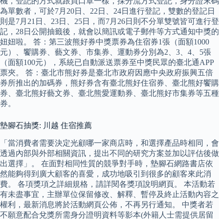
機，登記的方式就跟買口罩一樣，採分流方式登記，身分證末碼
為單數者，可於7月20日、22日、24日進行登記，雙數的登記日
則是7月21日、23日、25日，而7月26日則不分單雙號皆可進行登
記，28日公開抽籤後，就會以簡訊或電子郵件等方式通知中獎的
妞妞啦。 答：第三波熊好券中獎票券為住宿券1張（面額1000
元）、饗購券、藝文券、市集券、運動券分別為2、3、4、5張
（面額100元），系統已自動派送票券至中獎民眾的臺北通APP
票夾。 答：臺北市熊好券是臺北市政府因應中央政府振興五倍
券所推出的加碼券，熊好券含有臺北熊好住宿券、臺北熊好饗購
券、臺北熊好藝文券、臺北熊愛運動券、臺北熊好市集券等五種
券。
墊腳石抽獎: 川越 住宿推薦
「當消費者需要決定光顧哪一家商店時，和選擇產品時相同，會
透過內部與外部相關資訊，提出不同的研究方案並加以評估後做
出選擇」。 在面對相同性質的競爭對手時，墊腳石網路書店依
然能夠得到廣大顧客的喜愛，成功地吸引到很多的顧客來此消
費。 各項獎項之詳細規格，請詳閱各獎項說明網頁。 本活動若
有未盡事宜，主辦單位保留修改、解釋、暫停及終止活動內容之
權利，最新消息將於活動網頁公佈，不再另行通知。 中獎者若
不願意配合兌獎所需身分證明資料等影本(外籍人士需提供居留