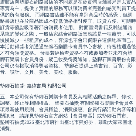
旗艦店與墊腳石網路書店的不同處是在於實體店舖書局是以實品
專賣為主，提供了實體的服務可以讓消費者完整的感受到員工提
供的所有服務。 而網路書店雖不能有拿到商品時的感覺，但網
路書店也在於商品因成本較低價格相對便宜、取貨方便、可隨時
訂貨等優點吸引著部份消費者使用。 對面臺灣書籍及雜誌通路
系統的變化之際，一般店家結合網路販售應該是一種趨勢，可以
慢慢減少一些租店的成本，客源也不會只侷限在這個地區而已。
本活動得獎者須透過墊腳石樂購卡會員中心審核，待審核通過後
才符合領獎資格。 發票若經檢查資格不符或參加者並未符合墊
腳石樂購卡會員身份，縱已收受得獎通知，墊腳石圖書股份有限
公司仍有權取消得獎者資格。 墊腳石提供上萬書籍、百貨、影
音、設計、文具、美食、美妝、服飾。
墊腳石抽獎: 嘉緯書局 相關公司
五、本公司保有墊腳石樂購卡會員及其相關活動之解釋、修改、
調整、終止等相關權益。 墊腳石抽獎 有關墊腳石樂購卡會員各
項最新使用規則、會員權益、消費優惠、會員行銷活動內容等相
關訊息，請詳見墊腳石官方網站【會員專區】或墊腳石門市。
墊腳石抽獎2026 臺北市府推出臺北市熊好券，鼓勵大家來臺北
消費。