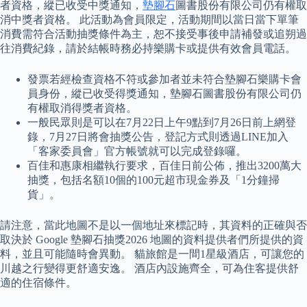
者資格，縱已收受中獎通知，
墊腳石
圖書股份有限公司仍有權取
消中獎者資格。 此活動為會員限定，活動期間以當日當下單筆
消費需符合活動抽獎條件為主，恕不接受事後申請補發或追朔過
往消費紀錄，請於結帳時務必持樂購卡或提供有效會員電話。
發票若經檢查資格不符或參加者並未符合墊腳石樂購卡會
員身份，縱已收受得獎通知，墊腳石圖書股份有限公司仍
有權取消得獎者資格。
一般民眾則是可以在7月22日上午9點到7月26日前上網登
錄，7月27日將會抽獎公告，登記方式則透過LINE加入
「客家委員會」官方帳號就可以完成登錄囉。
百佳和惠康相繼執行要求，百佳日前公佈，推出3200萬大
抽獎，包括名額10個的100元超市現金券及「1分鐘掃
貨」。
請注意，當此地圖不是以一個地址來標記時，其資料的正確與否
取決於 Google 墊腳石抽獎2026 地圖的資料提供者們所提供的資
料，並且可能隨時會異動。 貓旅館是一間1星級酒店，可讓您的
川越之行變得更舒適安逸。 酒店內設施齊全，可為住客提供舒
適的住宿條件。