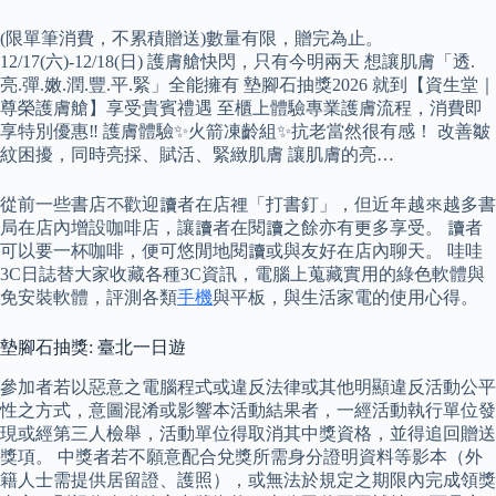
(限單筆消費，不累積贈送)數量有限，贈完為止。
12/17(六)-12/18(日) 護膚艙快閃，只有今明兩天 想讓肌膚「透.
亮.彈.嫩.潤.豐.平.緊」全能擁有 墊腳石抽獎2026 就到【資生堂｜
尊榮護膚艙】享受貴賓禮遇 至櫃上體驗專業護膚流程，消費即
享特別優惠‼ 護膚體驗✨火箭凍齡組✨抗老當然很有感！ 改善皺
紋困擾，同時亮採、賦活、緊緻肌膚 讓肌膚的亮…
從前一些書店不歡迎讀者在店裡「打書釘」，但近年越來越多書
局在店內增設咖啡店，讓讀者在閱讀之餘亦有更多享受。 讀者
可以要一杯咖啡，便可悠閒地閱讀或與友好在店內聊天。 哇哇
3C日誌替大家收藏各種3C資訊，電腦上蒐藏實用的綠色軟體與
免安裝軟體，評測各類
手機
與平板，與生活家電的使用心得。
墊腳石抽獎: 臺北一日遊
參加者若以惡意之電腦程式或違反法律或其他明顯違反活動公平
性之方式，意圖混淆或影響本活動結果者，一經活動執行單位發
現或經第三人檢舉，活動單位得取消其中獎資格，並得追回贈送
獎項。 中獎者若不願意配合兌獎所需身分證明資料等影本（外
籍人士需提供居留證、護照），或無法於規定之期限內完成領獎