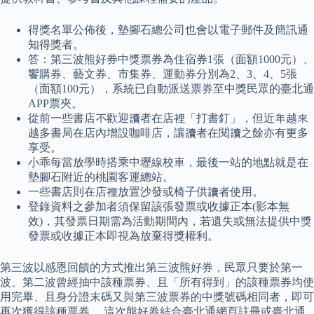
得獎名單公佈後，墊腳石總公司也會以電子郵件及簡訊通
知得獎者。
答：第三波熊好券中獎票券為住宿券1張（面額1000元）、
饗購券、藝文券、市集券、運動券分別為2、3、4、5張
（面額100元），系統已自動派送票券至中獎民眾的臺北通
APP票夾。
從前一些書店不歡迎讀者在店裡「打書釘」，但近年越來
越多書局在店內增設咖啡店，讓讀者在閱讀之餘亦有更多
享受。
小乖每當放學時搭乘中壢線校車，最後一站的地點就是在
墊腳石附近的桃園客運總站。
一些書店則在店裡放置沙發或椅子供讀者使用。
登錄資料之參加者須保留該張發票或收據正本(影本無
效)，其發票日期需為活動期間內，若遺失或無法提供中獎
發票或收據正本即視為放棄得獎權利。
第三波以感恩回饋的方式推出第三波熊好券，民眾只要於第一
波、第二波曾經抽中該種票券、且「所有得到」的該種票券均使
用完畢、且身分證末碼又與第三波票券的中獎號碼相同者，即可
再次獲得該種票券。 這次熊好券結合臺北通網頁註冊或臺北通