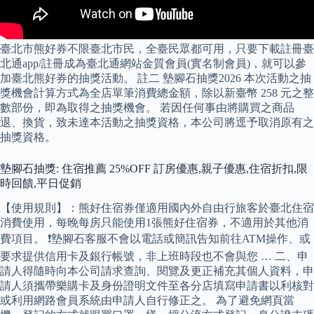
臺北市熊好券不限臺北市民，全臺民眾都可用，只要下載註冊臺
北通app/註冊成為臺北通網站金質會員(實名制會員)，就可以參
加臺北熊好券的抽獎活動。 註二 墊腳石抽獎2026 本次活動之抽
獎機會計算方式為全店單筆消費總金額，除以新臺幣 258 元之整
數部份，即為取得之抽獎機會。 若因任何事由將購買之商品
退、換貨，致未達本活動之抽獎資格，本公司將逕予取消原有之
抽獎資格。
墊腳石抽獎: 住宿推薦 25%OFF 訂房優惠,親子優惠,住宿折扣,限
時回饋,平日促銷
【使用規則】：熊好住宿券僅適用國內外自由行旅客於臺北住宿
消費使用，每晚每房只能使用1張熊好住宿券，不適用於其他消
費項目。 ❗️墊腳石客服不會以電話或簡訊告知前往ATM操作、或
要求提供信用卡及銀行帳號，非上班時段也不會與您 … 二、申
請人得隨時向本公司請求查詢、閱覽及更正補充其個人資料，申
請人須攜帶樂購卡及身份證明文件至各分店填寫申請書以利核對
或利用網路會員系統由申請人自行修正之。 為了避免網頁當