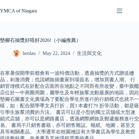
Skip
to
YMCA of Niagara
content
墊腳石抽獎好唔好2026!（小編推薦）
benlau
May 22, 2024
生活與文化
在寒暑假開學前都會有一波特價活動，透過抽獎的方式贈送禮
品，刺激消費；也請網路插畫家到場簽名，增加買書人潮。 行
銷管理模式在於配合店面所在地點之不同而有所改變，臺中旗艦
店位於一中商圈周圍，屬學生及年輕族羣流動最廣的地區，因此
墊腳石圖書文化廣場為了要配合學生所進行的行銷模式也就不一
樣，如：配合開學季文具打折，買3 本書打79 折等活動，都是吸
引學生族羣消費的方法。 書店可以是小型的獨立店舖或大型連
鎖式店舖，亦可以是網路書店，透過網際網路及郵遞服務進行交
易。 書局不只銷售書籍，亦可銷售雜誌、報紙、地圖，甚至文
具等相關產品。 大學通常在校園裡設有大學書店為學生及教授
提供教科書、參考書及其他課程需要的產品。