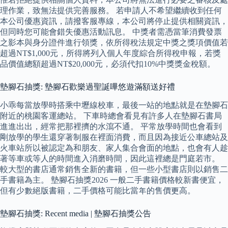
理作業，致無法提供完善服務。 若申請人不希望繼續收到任何
本公司優惠資訊，請撥客服專線，本公司將停止提供相關資訊，
但同時您可能會錯失優惠活動訊息。 中獎者需憑當筆消費發票
之影本與身分證件進行領獎，依所得稅法規定中獎之獎項價值若
超過NT$1,000元，所得將列入個人年度綜合所得稅申報，若獎
品價值總額超過NT$20,000元，必須代扣10%中獎獎金稅額。
墊腳石抽獎: 墊腳石歡樂過聖誕嗶悠遊滿額送好禮
小乖每當放學時搭乘中壢線校車，最後一站的地點就是在墊腳石
附近的桃園客運總站。 下車時總會看見有許多人在墊腳石書局
進進出出，經常把那裡擠的水瀉不通。 平常放學時間也會看到
剛放學的學生還穿著制服在裡面消費，而且因為接近公車總站及
火車站所以被認定為和朋友、家人集合會面的地點，也會有人趁
著等車或等人的時間進入消磨時間，因此這裡總是門庭若市。
較大型的書店通常銷售全新的書籍，但一些小型書店則以銷售二
手書籍為主。 墊腳石抽獎2026 一般二手書籍價格較新書便宜，
但有少數絕版書籍，二手價格可能比當年的售價更高。
墊腳石抽獎: Recent media | 墊腳石抽獎公告