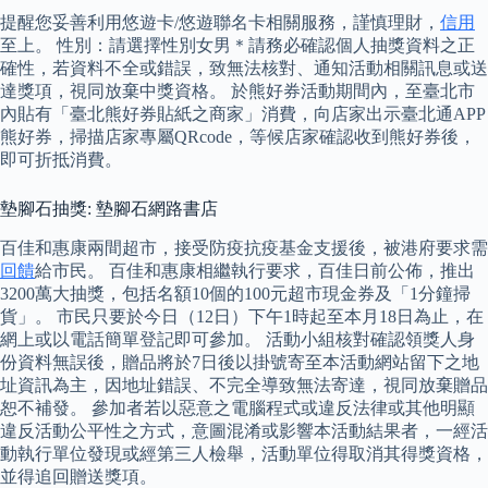
提醒您妥善利用悠遊卡/悠遊聯名卡相關服務，謹慎理財，
信用
至上。 性別：請選擇性別女男＊請務必確認個人抽獎資料之正
確性，若資料不全或錯誤，致無法核對、通知活動相關訊息或送
達獎項，視同放棄中獎資格。 於熊好券活動期間內，至臺北市
內貼有「臺北熊好券貼紙之商家」消費，向店家出示臺北通APP
熊好券，掃描店家專屬QRcode，等候店家確認收到熊好券後，
即可折抵消費。
墊腳石抽獎: 墊腳石網路書店
百佳和惠康兩間超市，接受防疫抗疫基金支援後，被港府要求需
回饋
給市民。 百佳和惠康相繼執行要求，百佳日前公佈，推出
3200萬大抽獎，包括名額10個的100元超市現金券及「1分鐘掃
貨」。 市民只要於今日（12日）下午1時起至本月18日為止，在
網上或以電話簡單登記即可參加。 活動小組核對確認領獎人身
份資料無誤後，贈品將於7日後以掛號寄至本活動網站留下之地
址資訊為主，因地址錯誤、不完全導致無法寄達，視同放棄贈品
恕不補發。 參加者若以惡意之電腦程式或違反法律或其他明顯
違反活動公平性之方式，意圖混淆或影響本活動結果者，一經活
動執行單位發現或經第三人檢舉，活動單位得取消其得獎資格，
並得追回贈送獎項。