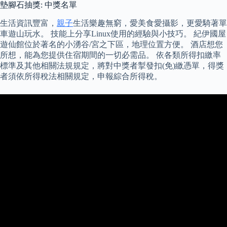
墊腳石抽獎: 中獎名單
生活資訊豐富，
親子
生活樂趣無窮，愛美食愛攝影，更愛騎著單
車遊山玩水。 技能上分享Linux使用的經驗與小技巧。 紀伊國屋
遊仙館位於著名的小湧谷/宮之下區，地理位置方便。 酒店想您
所想，能為您提供住宿期間的一切必需品。 依各類所得扣繳率
標準及其他相關法規規定，將對中獎者掣發扣(免)繳憑單，得獎
者須依所得稅法相關規定，申報綜合所得稅。