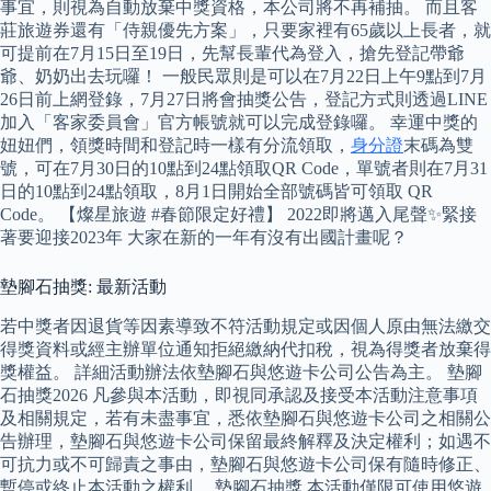
事宜，則視為自動放棄中獎資格，本公司將不再補抽。 而且客
莊旅遊券還有「侍親優先方案」，只要家裡有65歲以上長者，就
可提前在7月15日至19日，先幫長輩代為登入，搶先登記帶爺
爺、奶奶出去玩囉！ 一般民眾則是可以在7月22日上午9點到7月
26日前上網登錄，7月27日將會抽獎公告，登記方式則透過LINE
加入「客家委員會」官方帳號就可以完成登錄囉。 幸運中獎的
妞妞們，領獎時間和登記時一樣有分流領取，
身分證
末碼為雙
號，可在7月30日的10點到24點領取QR Code，單號者則在7月31
日的10點到24點領取，8月1日開始全部號碼皆可領取 QR
Code。 【燦星旅遊 #春節限定好禮】 2022即將邁入尾聲✨緊接
著要迎接2023年 大家在新的一年有沒有出國計畫呢？
墊腳石抽獎: 最新活動
若中獎者因退貨等因素導致不符活動規定或因個人原由無法繳交
得獎資料或經主辦單位通知拒絕繳納代扣稅，視為得獎者放棄得
獎權益。 詳細活動辦法依墊腳石與悠遊卡公司公告為主。 墊腳
石抽獎2026 凡參與本活動，即視同承認及接受本活動注意事項
及相關規定，若有未盡事宜，悉依墊腳石與悠遊卡公司之相關公
告辦理，墊腳石與悠遊卡公司保留最終解釋及決定權利；如遇不
可抗力或不可歸責之事由，墊腳石與悠遊卡公司保有隨時修正、
暫停或終止本活動之權利。 墊腳石抽獎 本活動僅限可使用悠遊