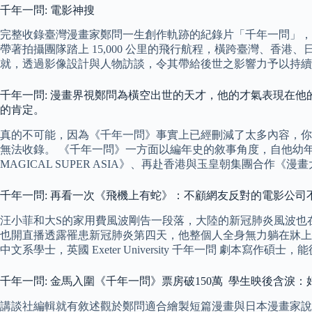
千年一問: 電影神搜
完整收錄臺灣漫畫家鄭問一生創作軌跡的紀錄片「千年一問」，
帶著拍攝團隊踏上 15,000 公里的飛行航程，橫跨臺灣、香
就，透過影像設計與人物訪談，令其帶給後世之影響力予以持續
千年一問: 漫畫界視鄭問為橫空出世的天才，他的才氣表現在
的肯定。
真的不可能，因為《千年一問》事實上已經刪減了太多內容，你
無法收錄。 《千年一問》一方面以編年史的敘事角度，自他幼
MAGICAL SUPER ASIA》、再赴香港與玉皇朝集團合作
千年一問: 再看一次《飛機上有蛇》：不顧網友反對的電影公司不
汪小菲和大S的家用費風波剛告一段落，大陸的新冠肺炎風波也在
也開直播透露罹患新冠肺炎第四天，他整個人全身無力躺在牀上
中文系學士，英國 Exeter University 千年一問 
千年一問: 金馬入圍《千年一問》票房破150萬 學生映後含淚
講談社編輯就有敘述觀於鄭問適合繪製短篇漫畫與日本漫畫家說