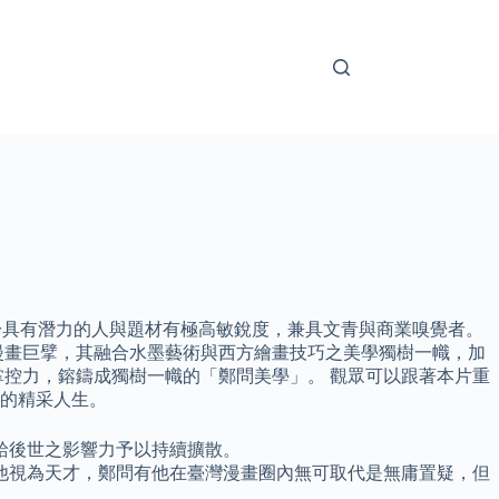
於具有潛力的人與題材有極高敏銳度，兼具文青與商業嗅覺者。
漫畫巨擘，其融合水墨藝術與西方繪畫技巧之美學獨樹一幟，加
控力，鎔鑄成獨樹一幟的「鄭問美學」。 觀眾可以跟著本片重
的精采人生。
給後世之影響力予以持續擴散。
他視為天才，鄭問有他在臺灣漫畫圈內無可取代是無庸置疑，但