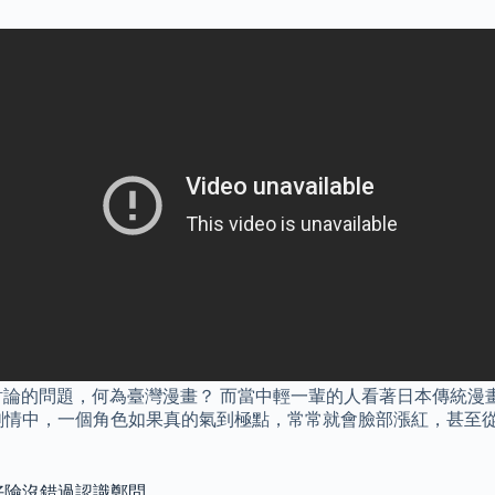
討論的問題，何為臺灣漫畫？ 而當中輕一輩的人看著日本傳統漫
劇情中，一個角色如果真的氣到極點，常常就會臉部漲紅，甚至
：好險沒錯過認識鄭問