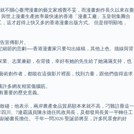
去就不關心臺灣漫畫的藝文家感覺不妥，而漫畫創作長久以來在臺
，與世上漫畫生產效率最快速的香港「漫畫工廠」玉皇朝集團合
工，這才趕得上快又多的香港漫畫出版方式。 但是很明顯地，
預告宣傳影片。
定細節的悲劇──香港漫畫家只要勾出線稿，其他上色、描線與背
家業、志業兼顧，在背後，幸好有她的先生給了她滿滿支持，也
的藝術創作者，都能在這個影片裡面，找到力量，跟他們值得追求
讓許多網友相當傷腦筋。
具有重要的歷史意義。
敢碰；他表示，兩岸農產食品貿易額本來就不高，刁難註冊這一
李四川、7連霸議員陳永德任民政局長，及都發局長黃一平轉任工
書長擔任。 千年一問2026 聖誕節將至，許多民眾會約好