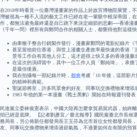
在2018年時看見一位臺灣漫畫家的作品上於故宮博物院展覽
灣被視為一種不入流的藝文工作已經在老一輩眼中根深蒂固，在
作，都無法避免最終還是自己跳下來決定細節的悲劇──香港漫
《千年一問》裡所有與鄭問合作的相關人士，都覺得他對這樣
由牽猴子整合行銷製作發行，漫畫家鄭問的電影紀錄片《千年
甚至當他前往香港，與世上漫畫生產效率最快速的香港「
景等工作自有其他人分工，這才趕得上快又多的香港漫畫
在這次的演繹當中，其中一位工作人員「鄭純琦」，承擔
是最佳後盾。
我在拍攝每一部紀錄片時，
都會
考慮「10 年後，這部
的精神和典範。
聖誕節將至，許多民眾會約好友、同事玩交換禮物來增添
1983 年他的第一本漫畫《戰士黑豹》開始在時報週刊
民進黨立委林俊憲表示，中國大陸再怎麼拿貿易當武器，始終離
招已經是底牌。 【記者劉彥宜／臺北報導】國民黨臺北市長候
務局長，另公佈新任都發局長王玉芬為北市首位女性都發局長，交
友、同事玩交換禮物來增添過節氣氛，不過要如何在有限的預算