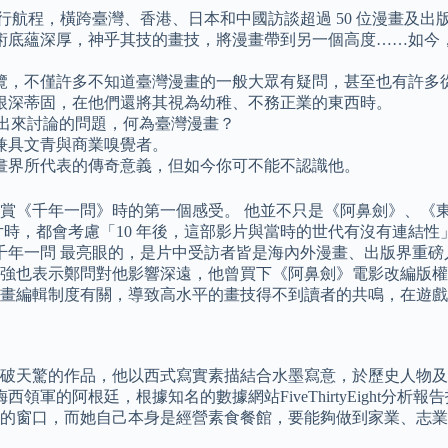
里的飛行航程，橫跨臺灣、香港、日本和中國訪談超過 50 位漫畫及出
術底蘊深厚，神乎其技的畫技，將漫畫帶到另一個高度……如今
展覽，不僅許多不知道臺灣漫畫的一般大眾有疑問，甚至也有許
根深蒂固，在他們還將其視為幼稚、不務正業的東西時。
出來討論的問題，何為臺灣漫畫？
兼具文青與商業嗅覺者。
畫界所代表的傳奇意義，但如今你可不能不認識他。
賞《千年一問》時的第一個感受。 他並不只是《阿鼻劍》、《
片時，都會考慮「10 年後，這部影片與當時的世代有沒有連結
 千年一問 最亮眼的，是片中受訪者皆是海內外漫畫、出版界重
強也表示鄭問對他影響深遠，他曾買下《阿鼻劍》電影改編版權
畫編輯制度有關，導致高水平的畫技得不到讀者的共鳴，在遊戲
破天驚的作品，他以西式寫實素描結合水墨寫意，於歷史人物及武
的阿根廷，根據知名的數據網站FiveThirtyEight分析報告
隊的窗口，而她自己本身是經營素食餐館，要能夠做到家業、志