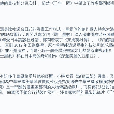
他的畫技和分鏡安排。 雖然《千年一問》中帶出了許多鄭問經
還是比較適合日式的漫畫工作模式，畢竟他的創作個人特色太過
主的紀錄電影，鄭問以處女作《戰士黑豹》進入漫畫圈在時報連
989 年受日本講談社邀請，鄭問發表了《東周英雄傳》、《深邃
 直到 2012 年回到臺灣，原本希望能透過畢生的技法和追
《千年一問》並不是造神，而是記錄一個臺灣漫畫家如此熱愛漫畫與
士黑豹》和在日本時的奇幻創作《深邃美麗的亞細亞》。
有許多作畫風格受於他的經歷，小時候看《諸葛四郎》漫畫，又
我認為中華民國美學其實廣義來說是指於過去中華民國政權強勢
年一問》是一部關於漫畫家鄭問的人物傳記紀錄片，而從傳記紀錄
前。 由牽猴子整合行銷製作發行，漫畫家鄭問的電影紀錄片《千年一