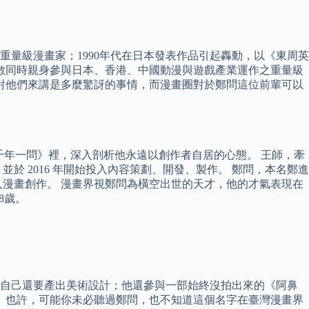
量級漫畫家；1990年代在日本發表作品引起轟動，以《東周英
少數同時親身參與日本、香港、中國動漫與遊戲產業運作之重量級
，對他們來講是多麼驚訝的事情，而漫畫圈對於鄭問這位前輩可以
在《千年一問》裡，深入剖析他永遠以創作者自居的心態。 王師，牽
，並於 2016 年開始投入內容策劃、開發、製作。 鄭問，本名鄭進
入漫畫創作。 漫畫界視鄭問為橫空出世的天才，他的才氣表現在
8歲。
時自己還要產出美術設計；他還參與一部始終沒拍出來的《阿鼻
 也許，可能你未必聽過鄭問，也不知道這個名字在臺灣漫畫界