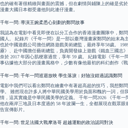
也的確有著很精緻與畫面的震撼，但在劇情與鋪陳上的確是劣於
漫畫大國日本都受邀他到此連仔漫畫。
千年一問: 導演王婉柔悉心刻劃的鄭問故事
我認為在電影中看見即便在以分工合作的香港漫畫團隊中，鄭問
國人。 紀錄片《千年一問》是一部以臺灣漫畫家鄭問的始末為
也於中國遊戲公司擔任網路遊戲美術總監，最終享年58歲。 1
靂》、赴中國擔任藝術總監，負責開發線上遊戲《鐵血三國志》。
奈於 2017 年因心肌梗塞過世，享年 59 歲。 紀錄電影
事佔據他大部分的漫畫風格中，少數有像他最初的科幻創作《戰
千年一問: 千年一問巡迴放映 學生落淚：好險沒錯過認識鄭問
電影中我們可以看出鄭問在繪畫中有著超高超的技巧，我想鄭問
學。 雖然現在許多人將中華民國美學用於負面和醜的一詞，但
情，這其實纔是中華民國美學的定義。 千年一問2026 《千
他在兩岸三地及日本度過的 58 年波瀾一生，全都展現在觀眾眼
告宣傳影片。
千年一問: 世足法國大戰摩洛哥 超越運動的政治認同對決