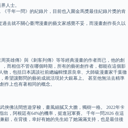
版界人士。
，《千年一問》的紀錄片，目前也入圍金馬獎最佳紀錄片獎的肯
多從過去就不關心臺灣漫畫的藝文家感覺不妥，而漫畫創作長久以
東周英雄傳》與《刺客列傳》等等經典漫畫的作者而已，他的創
性」，而相信不管在哪個時期，所有的藝術創作者，都能在這個影
磅人物，包括日本講談社前總編輯慄原良幸、大師級漫畫家千葉徹
，希望讓鄭問的藝術成就活現於大銀幕上。 甚至他無法去精準
創作上也有著相同的概念。
俠佛法間悠遊穿梭，畫風細膩又大膽，獨樹一格。 2022年卡
指出，阿根廷有64%的機率，挺進冠軍賽。 千年一問2026 在這
業兼顧，在背後，幸好有她的先生給了她滿滿支持，也是最佳後