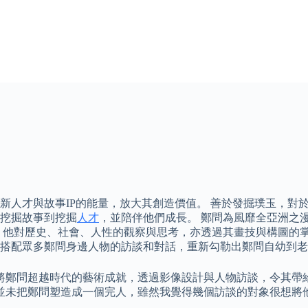
新人才與故事IP的能量，放大其創造價值。 善於發掘璞玉，對
挖掘故事到挖掘
人才
，並陪伴他們成長。 鄭問為風靡全亞洲之
 他對歷史、社會、人性的觀察與思考，亦透過其畫技與構圖的掌
搭配眾多鄭問身邊人物的訪談和對話，重新勾勒出鄭問自幼到老
將鄭問超越時代的藝術成就，透過影像設計與人物訪談，令其帶
並未把鄭問塑造成一個完人，雖然我覺得幾個訪談的對象很想將