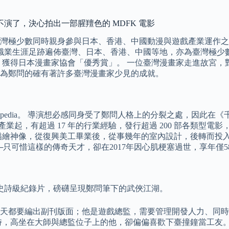
演了，決心拍出一部腥羶色的 MDFK 電影
灣極少數同時親身參與日本、香港、中國動漫與遊戲產業運作之重
問的職業生涯足跡遍佈臺灣、日本、香港、中國等地，亦為臺灣極
傳》獲得日本漫畫家協會「優秀賞」。 一位臺灣漫畫家走進故宮
為鄭問的確有著許多臺灣漫畫家少見的成就。
ipedia。 導演想必感同身受了鄭問人格上的分裂之處，因此
產業起，有超過 17 年的行業經驗，發行超過 200 部各類型電影
、描繪神像，從復興美工畢業後，從事幾年的室內設計，後轉而投
只可惜這樣的傳奇天才，卻在2017年因心肌梗塞過世，享年僅5
部史詩級紀錄片，磅礴呈現鄭問筆下的武俠江湖。
每天都要編出副刊版面；他是遊戲總監，需要管理開發人力、同
時，高坐在大師與總監位子上的他，卻偏偏喜歡下臺撞鐘當工友。