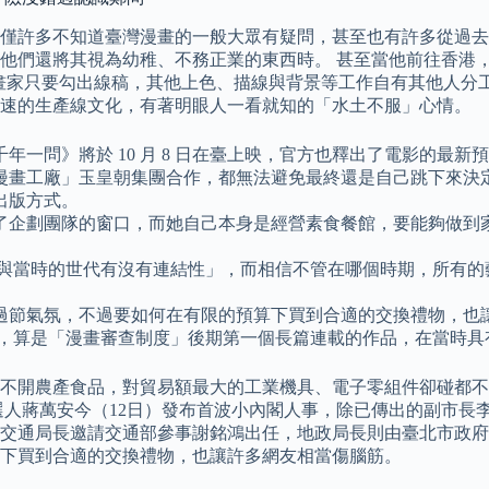
，不僅許多不知道臺灣漫畫的一般大眾有疑問，甚至也有許多從過
他們還將其視為幼稚、不務正業的東西時。 甚至當他前往香港
畫家只要勾出線稿，其他上色、描線與背景等工作自有其他人分
快速的生產線文化，有著明眼人一看就知的「水土不服」心情。
一問》將於 10 月 8 日在臺上映，官方也釋出了電影的最新
漫畫工廠」玉皇朝集團合作，都無法避免最終還是自己跳下來決
出版方式。
了企劃團隊的窗口，而她自己本身是經營素食餐館，要能夠做到
影片與當時的世代有沒有連結性」，而相信不管在哪個時期，所有
過節氣氛，不過要如何在有限的預算下買到合適的交換禮物，也
發表，算是「漫畫審查制度」後期第一個長篇連載的作品，在當時
不開農產食品，對貿易額最大的工業機具、電子零組件卻碰都不
選人蔣萬安今（12日）發布首波小內閣人事，除已傳出的副市長
通局長邀請交通部參事謝銘鴻出任，地政局長則由臺北市政府副祕
下買到合適的交換禮物，也讓許多網友相當傷腦筋。