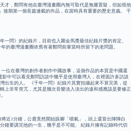
天才，鄭問有他在臺灣漫畫圈內無可取代是無庸置疑，但如視他
制度」後期第一個長篇連載的作品，在當時具有重要的歷史意義。 千
千年一問》的紀錄片，目前也入圍金馬獎最佳紀錄片獎的肯定。
十年的臺灣漫畫圈依舊有著鄭問前輩當時所留下的老問題。
，一位在臺灣的創作者創作中國故事，這個作品的本質是中國還
電影中可以看見鄭問訪談中幾乎是使用臺灣人，在裡面許多訪談
灣出生的人。 《千年一問》紀錄片其實拍攝起來不算完美，從
輯上非常突兀，尤其是幾次音樂淡入淡出的違和感應該是要修正
位。
峙將近1分鐘，公鹿竟然開始跺腳「噴氣」，頭上還冒出陣陣白
5 分鐘要講完他的一生，幾乎是不可能。 紀錄片擁有記錄時代切