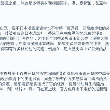
典漫畫之處，無論是多種美材和構圖讓中、港、臺驚艷，甚至年
出眾，要不日本漫畫家協會也不會將「優秀賞」頒發給少數的外
載，後被引薦到日本講談社、香港玉皇朝集團等地方繪製漫畫，
美麗的亞細亞》等作品，之後甚至到香港與黃玉郎合作《漫畫大霹
求藝術的態度，在臺灣漫畫產業耕耘，影響更多熱愛創作的後輩，無
創作，鄭問有許多關於他的問題，例如在主題上歷史與中式背景的故
有復興美工過去完整的西方繪圖教育而讓他有著很完整的中華美
的政治教育下的美術涵養，涵蓋了學習西方美感保留中國風的風
片的角度，這部電影確實達成了它的任務：從鄭問幼時生活開始，
問》將於 10 月 8 日在臺上映，官方也釋出了電影的最新預