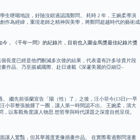
生哽咽地說，好險沒錯過認識鄭問。 耗時 2 年，王婉柔導演
生涯及創作為經緯，重現老師之精神與美學，將鄭問超越時代的藝術成
如今，《千年一問》的紀錄片，目前也入圍金馬獎最佳紀錄片獎
這個長度已經是他們刪減多次後的結果，代表還有許多珍貴片段
漫畫作品、乃至揚威國際、赴日連載《深邃美麗的亞細亞–
 繼先前張蘭宣告「陽（性）了」之後，汪小菲今(13日)一早
汪小菲整張臉腫了一圈，讓人第一時間認不出。 王婉柔，清大
並回頭扣問，以客觀角度讓人物思 想哲學與時代課題之深度自然呈現。
面讓人驚豔，但其華麗度更像插畫作品。 在實際看過鄭問漫畫