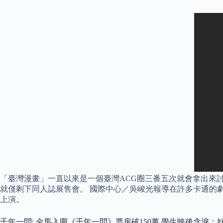
「臺灣漫畫」一直以來是一個臺灣ACG圈三番五次就會拿出來
就僅剩下同人誌展售會。 國際中心／吳峻光報導在許多卡通的
上演。
千年一問: 金馬入圍《千年一問》票房破150萬 學生映後含淚