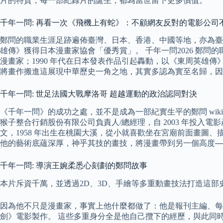
片的特質，每一部紀錄片的誕生，都為當世留下更多價值。
千年一問: 再看一次《飛機上有蛇》：不顧網友反對的電影公司不
鄭問的職業生涯足跡遍佈臺灣、日本、香港、中國等地，亦為臺
雄傳》獲得日本漫畫家協會「優秀賞」。 千年一問2026 鄭
漫畫家；1990 年代在日本發表作品引起轟動，以《東周英雄
將畫作搬進這展現中華歷史一角之地，其實多認為實至名歸，因
千年一問: 世足法國大戰摩洛哥 超越運動的政治認同對決
《千年一問》的成功之處，並不是成為一部紀實生平的鄭問 wik
猴子整合行銷股份有限公司負責人/總經理，自 2003 年投入電影
文，1958 年出生在桃園大溪，從小就喜歡坐在宮廟前面畫圖
他的藝術底蘊深厚，神乎其技的畫技，將漫畫帶到另一個高度──
千年一問: 導演王婉柔悉心刻劃的鄭問故事
本片斥資千萬，並透過2D、3D、手繪等多重動畫技法打造這
因為他不只是漫畫家，事實上他什麼都做了：他是報刊主編、
劍》電影製作。 這些多重身分全是他自己攬下的經歷，與此同