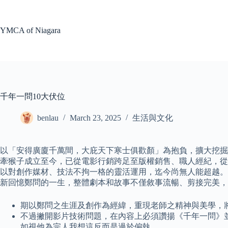
Skip
to
content
YMCA of Niagara
千年一問10大伏位
benlau
March 23, 2025
生活與文化
以「安得廣廈千萬間，大庇天下寒士俱歡顏」為抱負，擴大挖掘
牽猴子成立至今，已從電影行銷跨足至版權銷售、職人經紀，從
以對創作媒材、技法不拘一格的靈活運用，迄今尚無人能超越。
新回憶鄭問的一生，整體劇本和故事不僅敘事流暢、剪接完美，
期以鄭問之生涯及創作為經緯，重現老師之精神與美學，
不過撇開影片技術問題，在內容上必須讚揚《千年一問》
如視他為完人我想這反而是過於偏執。