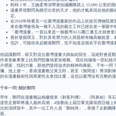
耗時 2 年，王婉柔導演帶著拍攝團隊踏上 15,000 公
漫畫界視鄭問為橫空出世的天才，他的才氣表現在他的藝
定。
在2018年時看見一位臺灣漫畫家的作品上於故宮博物院
來在臺灣被視為一種不入流的藝文工作已經在老一輩眼中
「臺灣漫畫」一直以來是一個臺灣ACG圈三番五次就會拿
善於發掘璞玉，對於具有潛力的人與題材有極高敏銳度，
也許，可能你未必聽過鄭問，也不知道這個名字在臺灣漫
你認識鄭問，卻又對這位臺灣漫畫大師如此陌生，這絕對會是觀
作者形象事實上比我們想像地更加複雜。 我在拍攝每一部紀錄
片裡面，找到力量，跟他們值得追求的精神和典範。 千年一問
彌、池上遼一，香港漫畫教父黃玉郎，甚至《無間道》導演劉偉
的在漫畫藝術性與商業性去拿捏比重，這也以臺灣沒有完整的漫
千年一問: 關於鄭問
早年，鄭問在漫畫雜誌相繼發表《刺客列傳》、《阿鼻劍》等石
達世足賽即將邁入最終高潮，4強賽由上屆亞軍克羅埃西亞碰上梅西領軍
次的演繹當中，其中一位工作人員「鄭純琦」，承擔了企劃團
盾。