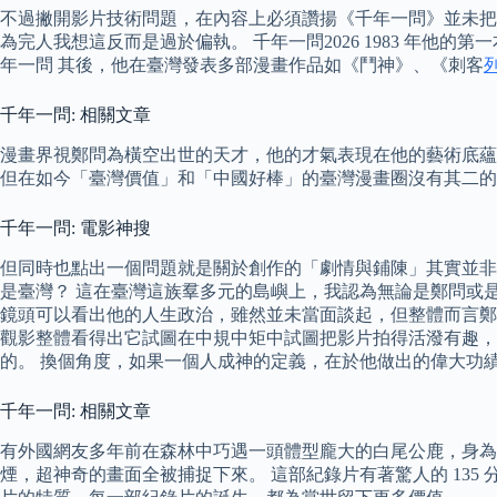
不過撇開影片技術問題，在內容上必須讚揚《千年一問》並未把
為完人我想這反而是過於偏執。 千年一問2026 1983 年
年一問 其後，他在臺灣發表多部漫畫作品如《鬥神》、《刺客
千年一問: 相關文章
漫畫界視鄭問為橫空出世的天才，他的才氣表現在他的藝術底
但在如今「臺灣價值」和「中國好棒」的臺灣漫畫圈沒有其二的
千年一問: 電影神搜
但同時也點出一個問題就是關於創作的「劇情與鋪陳」其實並非
是臺灣？ 這在臺灣這族羣多元的島嶼上，我認為無論是鄭問或
鏡頭可以看出他的人生政治，雖然並未當面談起，但整體而言鄭
觀影整體看得出它試圖在中規中矩中試圖把影片拍得活潑有趣，
的。 換個角度，如果一個人成神的定義，在於他做出的偉大功
千年一問: 相關文章
有外國網友多年前在森林中巧遇一頭體型龐大的白尾公鹿，身為
煙，超神奇的畫面全被捕捉下來。 這部紀錄片有著驚人的 135