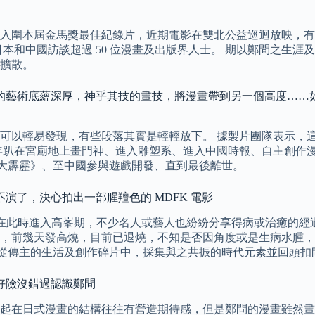
入圍本屆金馬獎最佳紀錄片，近期電影在雙北公益巡迴放映，有學
港、日本和中國訪談超過 50 位漫畫及出版界人士。 期以鄭問之
擴散。
他的藝術底蘊深厚，神乎其技的畫技，將漫畫帶到另一個高度……
可以輕易發現，有些段落其實是輕輕放下。 據製片團隊表示，
年趴在宮廟地上畫門神、進入雕塑系、進入中國時報、自主創作
《漫畫大霹靂》、至中國參與遊戲開發、直到最後離世。
演了，決心拍出一部腥羶色的 MDFK 電影
此時進入高峯期，不少名人或藝人也紛紛分享得病或治癒的經過。
，前幾天發高燒，目前已退燒，不知是否因角度或是生病水腫，
劇本寫作碩士，能從傳主的生活及創作碎片中，採集與之共振的時代元素
：好險沒錯過認識鄭問
起在日式漫畫的結構往往有營造期待感，但是鄭問的漫畫雖然畫