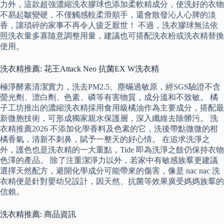
力外，這款超強濃縮洗衣膠球也添加柔軟精成分，使洗好的衣物
不易起皺變硬，不僅觸感較柔滑順手，還會散發沁人心脾的淡
香，讓瑣碎的家事不再令人疲乏厭世！ 不過，洗衣膠球無法依
照洗衣量多寡隨意調整用量，建議也可搭配洗衣粉或洗衣精替換
使用。
洗衣精推薦: 花王Attack Neo 抗菌EX W洗衣精
極淨酵素清潔實力，洗去PM2.5、塵蟎過敏原，經SGS驗證不含
螢光劑、漂白劑、色素、磷等有害物質，成分溫和不致敏。 橘
子工坊推出的濃縮洗衣精採用食用級橘油作為主要成分，搭配最
新微胞技術，可形成獨家親水保護層，深入纖維去除髒污。 洗
衣精推薦2026 不添加化學香料及色素的它，洗後帶點微微的柑
橘香氣，清新不刺鼻，賦予一整天的好心情。 在追求洗淨之
外，護色也是洗衣精的一大重點，Tide 即為洗淨之餘仍保持衣物
色澤的產品。 除了注重潔淨力以外，若家中有敏感族羣更建議
選擇天然配方，避開化學成分可能帶來的傷害，像是 nac nac 洗
衣精便是針對嬰幼兒設計，因天然、抗菌等效果廣受媽媽族羣的
信賴。
洗衣精推薦: 商品資訊