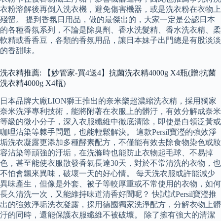
衣粉溶解後再倒入洗衣機，避免傷害機器，或是洗衣粉在衣物上
殘留。 提到香氛日用品，做的最傑出的，大家一定是公認日本
的各種香氛系列，不論是除臭劑、香水洗髮精、香水洗衣精、柔
軟精或香香豆，各類的香氛用品，讓日本妹子出門總是有股淡淡
的香甜味。
洗衣精推薦: 【妙管家-買4送4】抗菌洗衣精4000g X4瓶(贈:抗菌
洗衣精4000g X4瓶)
日本品牌大廠LION獅王推出的奈米樂超濃縮洗衣精，採用獨家
奈米洗淨專利技術，能將附著在衣服上的髒汙，有效分解成奈米
等級的微小分子，深入衣服纖維中徹底清除，即使是白領泛黃或
咖哩沾染等棘手問題，也能輕鬆解決。 這款Persil寶瀅的強效淨
垢洗衣凝露更添加多種酵素配方，不僅能有效去除食物染色或妝
容沾染等頑強的汙垢，在洗滌時也能防止衣物起毛球、不易掉
色，甚至能使衣服散發香氣長達30天，對於不常清洗的衣物，也
不怕會飄來異味，破壞一天的好心情。 每天洗衣服或許能減少
異味產生，但像是外套、被子等較厚重或不常使用的衣物，如何
長久清洗一次，又能維持味道清香好聞呢？ 快試試Persil寶瀅推
出的強效淨垢洗衣凝露，採用德國獨家洗淨配方，分解衣物上髒
汙的同時，還能保護衣服纖維不被破壞。 除了擁有強大的清潔