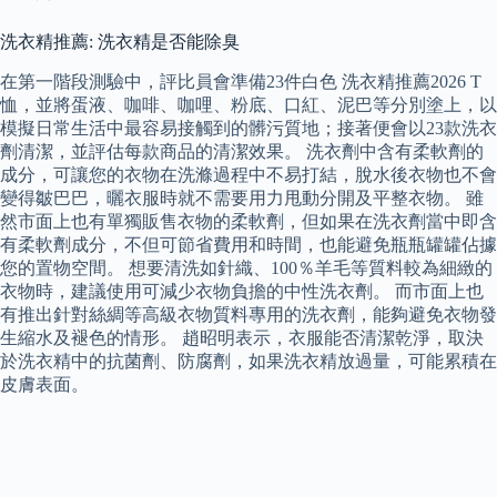
洗衣精推薦: 洗衣精是否能除臭
在第一階段測驗中，評比員會準備23件白色 洗衣精推薦2026 T
恤，並將蛋液、咖啡、咖哩、粉底、口紅、泥巴等分別塗上，以
模擬日常生活中最容易接觸到的髒污質地；接著便會以23款洗衣
劑清潔，並評估每款商品的清潔效果。 洗衣劑中含有柔軟劑的
成分，可讓您的衣物在洗滌過程中不易打結，脫水後衣物也不會
變得皺巴巴，曬衣服時就不需要用力甩動分開及平整衣物。 雖
然市面上也有單獨販售衣物的柔軟劑，但如果在洗衣劑當中即含
有柔軟劑成分，不但可節省費用和時間，也能避免瓶瓶罐罐佔據
您的置物空間。 想要清洗如針織、100％羊毛等質料較為細緻的
衣物時，建議使用可減少衣物負擔的中性洗衣劑。 而市面上也
有推出針對絲綢等高級衣物質料專用的洗衣劑，能夠避免衣物發
生縮水及褪色的情形。 趙昭明表示，衣服能否清潔乾淨，取決
於洗衣精中的抗菌劑、防腐劑，如果洗衣精放過量，可能累積在
皮膚表面。