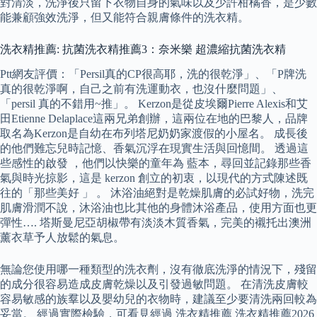
對清淡，洗淨後只留下衣物自身的氣味以及少許柑橘香，是少數
能兼顧強效洗淨，但又能符合親膚條件的洗衣精。
洗衣精推薦: 抗菌洗衣精推薦3：奈米樂 超濃縮抗菌洗衣精
Ptt網友評價：「Persil真的CP很高耶，洗的很乾淨」、「P牌洗
真的很乾淨啊，自己之前有洗運動衣，也沒什麼問題」、
「persil 真的不錯用~推」。 Kerzon是從皮埃爾Pierre Alexis和艾
田Etienne Delaplace這兩兄弟創辦，這兩位在地的巴黎人，品牌
取名為Kerzon是自幼在布列塔尼奶奶家渡假的小屋名。 成長後
的他們難忘兒時記憶、香氣沉浮在現實生活與回憶間。 透過這
些感性的啟發 ，他們以快樂的童年為 藍本，尋回並記錄那些香
氣與時光掠影，這是 kerzon 創立的初衷，以現代的方式陳述既
往的「那些美好 」 。 沐浴油絕對是乾燥肌膚的必試好物，洗完
肌膚滑潤不說，沐浴油也比其他的身體沐浴產品，使用方面也更
彈性…. 塔斯曼尼亞胡椒帶有淡淡木質香氣，完美的襯托出澳洲
薰衣草予人放鬆的氣息。
無論您使用哪一種類型的洗衣劑，沒有徹底洗淨的情況下，殘留
的成分很容易造成皮膚乾燥以及引發過敏問題。 在清洗皮膚較
容易敏感的族羣以及嬰幼兒的衣物時，建議至少要清洗兩回較為
妥當。 經過實際檢驗，可看見經過 洗衣精推薦 洗衣精推薦2026