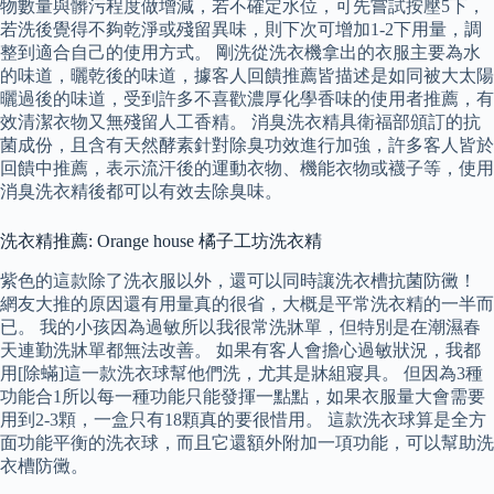
物數量與髒污程度做增減，若不確定水位，可先嘗試按壓5下，
若洗後覺得不夠乾淨或殘留異味，則下次可增加1-2下用量，調
整到適合自己的使用方式。 剛洗從洗衣機拿出的衣服主要為水
的味道，曬乾後的味道，據客人回饋推薦皆描述是如同被大太陽
曬過後的味道，受到許多不喜歡濃厚化學香味的使用者推薦，有
效清潔衣物又無殘留人工香精。 消臭洗衣精具衛福部頒訂的抗
菌成份，且含有天然酵素針對除臭功效進行加強，許多客人皆於
回饋中推薦，表示流汗後的運動衣物、機能衣物或襪子等，使用
消臭洗衣精後都可以有效去除臭味。
洗衣精推薦: Orange house 橘子工坊洗衣精
紫色的這款除了洗衣服以外，還可以同時讓洗衣槽抗菌防黴！
網友大推的原因還有用量真的很省，大概是平常洗衣精的一半而
已。 我的小孩因為過敏所以我很常洗牀單，但特別是在潮濕春
天連勤洗牀單都無法改善。 如果有客人會擔心過敏狀況，我都
用[除蟎]這一款洗衣球幫他們洗，尤其是牀組寢具。 但因為3種
功能合1所以每一種功能只能發揮一點點，如果衣服量大會需要
用到2-3顆，一盒只有18顆真的要很惜用。 這款洗衣球算是全方
面功能平衡的洗衣球，而且它還額外附加一項功能，可以幫助洗
衣槽防黴。