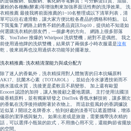
的是碳酸鈉、硫酸鈉、氯化鈉等電解質；可分解蛋白質、油脂、
澱粉的各種酶(酵素)等增強劑來加強界面活性劑的洗淨效果。 洗
衣精推薦 最後我將前面推薦的1~10名整理成以下清單列表，清
單可以往右邊滑動，讓大家方便比較各產品的價格和特點。 以
下我蒐集了網路上銷售不錯的產品資訊Top10，提供給不知道如
何選購洗衣精的朋友們，一個參考的方向。 網路上很多部落
客、YouTuber 推爆的 Whirlpool 洗烘雙機，絕對不是偶然。 我之
前使用過他牌的洗烘雙機，結果烘了兩個多小時衣服還是
沒有
乾，後來就再也沒用過烘衣功能等於擺著放。
洗衣精推薦: 洗衣精清潔能力與成分配方
除了迷人的香氣外，洗衣精採用對人體無害的日本抗蟎原料
AK17、抗菌木心素（TOTAROL），並結合冷水滲透技術而不
挑水溫或水質，洗後更是柔軟且不易變形。 加上還有歐盟
Ecocert 認證的加持，讓人無後顧之憂地選購。 主打使用法國頂
級香精原料，並有獨家研發之 DistTrek 香氛水解技術，讓多層次
的香氣在洗淨後持續附著於衣物上。 而這款藍風鈴的香調據說
近似某 J 開頭之名牌香水，恰到好處的淡香可以遮蓋體味，增添
儀容的潔淨感與魅力。 如果出差或是旅遊，需要攜帶洗衣精的
話，可以選擇小瓶裝的款式，不用擔心用不完，還能夠節省擺放
的空間。