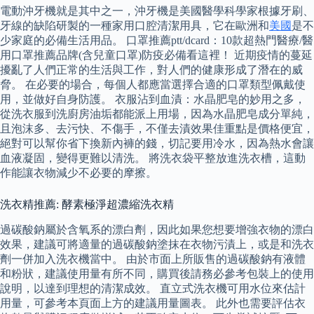
電動沖牙機就是其中之一，沖牙機是美國醫學科學家根據牙刷、
牙線的缺陷研製的一種家用口腔清潔用具，它在歐洲和
美國
是不
少家庭的必備生活用品。 口罩推薦ptt/dcard：10款超熱門醫療/醫
用口罩推薦品牌(含兒童口罩)防疫必備看這裡！ 近期疫情的蔓延
擾亂了人們正常的生活與工作，對人們的健康形成了潛在的威
脅。 在必要的場合，每個人都應當選擇合適的口罩類型佩戴使
用，並做好自身防護。 衣服沾到血漬：水晶肥皂的妙用之多，
從洗衣服到洗廚房油垢都能派上用場，因為水晶肥皂成分單純，
且泡沫多、去污快、不傷手，不僅去漬效果佳重點是價格便宜，
絕對可以幫你省下換新內褲的錢，切記要用冷水，因為熱水會讓
血液凝固，變得更難以清洗。 將洗衣袋平整放進洗衣槽，這動
作能讓衣物減少不必要的摩擦。
洗衣精推薦: 酵素極淨超濃縮洗衣精
過碳酸鈉屬於含氧系的漂白劑，因此如果您想要增強衣物的漂白
效果，建議可將適量的過碳酸鈉塗抹在衣物污漬上，或是和洗衣
劑一併加入洗衣機當中。 由於市面上所販售的過碳酸鈉有液體
和粉狀，建議使用量有所不同，購買後請務必參考包裝上的使用
說明，以達到理想的清潔成效。 直立式洗衣機可用水位來估計
用量，可參考本頁面上方的建議用量圖表。 此外也需要評估衣