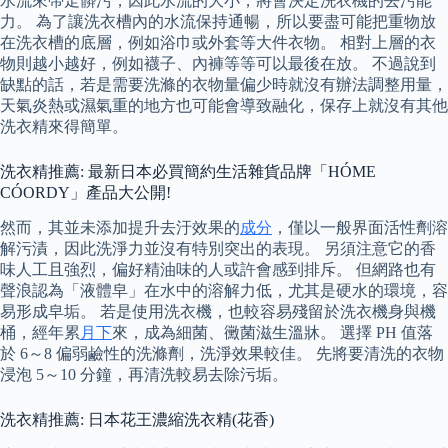
水流來帶走髒污，因此水流的大小，將會決定洗衣機的去污能
力。 為了讓洗衣槽內的水流保持通暢，所以要盡可能把重物放
在洗衣槽的底層，例如浴巾或外套等大件衣物。 相對上層的衣
物則越小越好，例如襪子、內褲等等可以最後在放。 不過說到
缺點的話，若是需要洗滌的衣物量偏少時就沒有辦法調整用量，
天氣炎熱或濕氣重的地方也可能會導致融化，保存上就沒有其他
洗衣精來得簡單。
洗衣精推薦: 最新日本必買簡約生活雜貨品牌「HÓME
CÓORDY」產品大公開!
然而，其並未添加提升去汙效果的
成分
，僅以一般界面活性劑溶
解污漬，因此洗淨力並沒有特別突出的表現。 另須注意它的香
味人工且強烈，偏好精油味的人或許會感到排斥。 但網路也有
聲浪認為「液體皁」在水中的溶解力低，尤其是硬水的環境，容
易形成皁垢。 若是使用洗衣機，也較容易殘留於洗衣機身與機
桶，經年累
月下
來，成為細菌、黴菌滋生溫牀。 選擇 PH 值落
於 6～8 偏弱鹼性的洗滌劑，洗淨效果較佳。 先將要清洗的衣物
浸泡 5～10 分鐘，再清洗較易去除污垢。
洗衣精推薦: 日本花王濃縮洗衣精(花香)