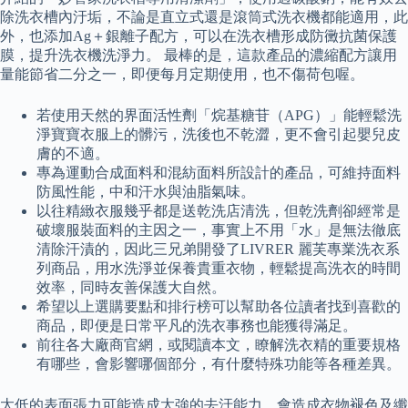
除洗衣槽內汙垢，不論是直立式還是滾筒式洗衣機都能適用，此
外，也添加Ag＋銀離子配方，可以在洗衣槽形成防黴抗菌保護
膜，提升洗衣機洗淨力。 最棒的是，這款產品的濃縮配方讓用
量能節省二分之一，即便每月定期使用，也不傷荷包喔。
若使用天然的界面活性劑「烷基糖苷（APG）」能輕鬆洗
淨寶寶衣服上的髒污，洗後也不乾澀，更不會引起嬰兒皮
膚的不適。
專為運動合成面料和混紡面料所設計的產品，可維持面料
防風性能，中和汗水與油脂氣味。
以往精緻衣服幾乎都是送乾洗店清洗，但乾洗劑卻經常是
破壞服裝面料的主因之一，事實上不用「水」是無法徹底
清除汗漬的，因此三兄弟開發了LIVRER 麗芙專業洗衣系
列商品，用水洗淨並保養貴重衣物，輕鬆提高洗衣的時間
效率，同時友善保護大自然。
希望以上選購要點和排行榜可以幫助各位讀者找到喜歡的
商品，即便是日常平凡的洗衣事務也能獲得滿足。
前往各大廠商官網，或閱讀本文，瞭解洗衣精的重要規格
有哪些，會影響哪個部分，有什麼特殊功能等各種差異。
太低的表面張力可能造成太強的去汙能力，會造成衣物褪色及纖