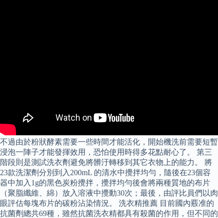
不過由於粉狀酵素需要一些時間才能活化，開始機洗前需要短暫
浸泡一陣子才能發揮效用，恐怕使用時得多花點耐心了。 第三
階段則是測試洗衣劑避免將髒汙轉移到其它衣物上的能力。 將
23款洗潔劑分別到入200mL 的清水中攪拌均勻，隨後在23個容
器中加入1g的黑色炭粉攪拌，攪拌均勻後會將兩種質地的布片
（聚脂纖維、綿）放入溶液中攪動30次；最後，由評比員們以肉
眼評估每塊布片的碳粉沾染情況。 洗衣精推薦 目前國內覈准的
抗菌劑總共69種，雖然抗菌洗衣精都具有殺菌的作用，但不同的