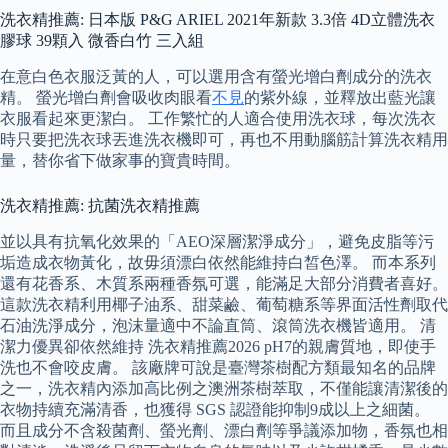
洗衣精推薦: 日本版 P&G ARIEL 2021年新款 3.3倍 4D立體洗衣
膠球 39顆入 微香白竹 三入組
在意白色衣服泛黃的人，可以選用含有螢光增白劑成分的洗衣
精。 螢光增白劑會吸收肉眼看
不見
的紫外線，並釋放出藍光讓
衣服看起來更潔白。 工作繁忙的人適合使用洗衣球，每次洗衣
時只要把洗衣球丟進洗衣機即可，再也不用動腦筋計算洗衣精用
量，替你省下做家事的寶貴時間。
洗衣精推薦: 抗菌洗衣精推薦
並以具有抗氧化效果的「AEO深層潔淨成分」，避免皮脂等污
垢造成衣物黃化，故毋須漂白依然能維持白皙色澤。 而本系列
還有花香系、木質系兩種香氛可選，能滿足大部分消費者喜好。
這款洗衣精利用椰子油系、甜菜鹼、葡萄糖系等界面活性劑取代
石油洗淨成分，泡沫量適中不論直筒、滾筒洗衣機皆適用。 清
潔力優異卻依然維持 洗衣精推薦2026 pH7的親膚質地，即使手
洗也不會咬皮膚。 該廠牌可說是臺灣茶樹配方類最知名的品牌
之一，洗衣精內添加高比例之澳洲茶樹萃取，不僅能讓清潔後的
衣物持續充滿清香，也獲得 SGS 認證能抑制9成以上之細菌。
而且成分不含殺菌劑、螢光劑、漂白劑等爭議添加物，香氛也相