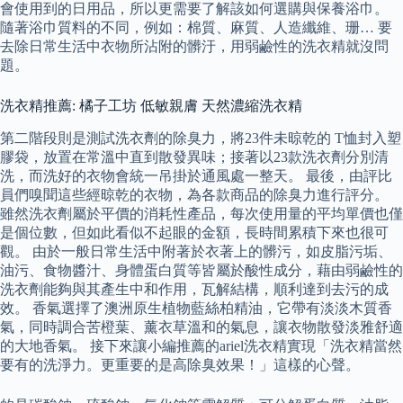
會使用到的日用品，所以更需要了解該如何選購與保養浴巾。
隨著浴巾質料的不同，例如：棉質、麻質、人造纖維、珊… 要
去除日常生活中衣物所沾附的髒汙，用弱鹼性的洗衣精就沒問
題。
洗衣精推薦: 橘子工坊 低敏親膚 天然濃縮洗衣精
第二階段則是測試洗衣劑的除臭力，將23件未晾乾的 T恤封入塑
膠袋，放置在常溫中直到散發異味；接著以23款洗衣劑分別清
洗，而洗好的衣物會統一吊掛於通風處一整天。 最後，由評比
員們嗅聞這些經晾乾的衣物，為各款商品的除臭力進行評分。
雖然洗衣劑屬於平價的消耗性產品，每次使用量的平均單價也僅
是個位數，但如此看似不起眼的金額，長時間累積下來也很可
觀。 由於一般日常生活中附著於衣著上的髒污，如皮脂污垢、
油污、食物醬汁、身體蛋白質等皆屬於酸性成分，藉由弱鹼性的
洗衣劑能夠與其產生中和作用，瓦解結構，順利達到去污的成
效。 香氣選擇了澳洲原生植物藍絲柏精油，它帶有淡淡木質香
氣，同時調合苦橙葉、薰衣草溫和的氣息，讓衣物散發淡雅舒適
的大地香氣。 接下來讓小編推薦的ariel洗衣精實現「洗衣精當然
要有的洗淨力。更重要的是高除臭效果！」這樣的心聲。