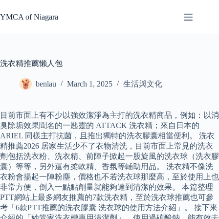
Skip
to
YMCA of Niagara
content
洗衣精推薦懶人包
benlau
March 1, 2025
生活與文化
目前市面上有不少以強效潔淨為主打的洗衣精商品，例如：以消
臭除垢效果聞名的一匙靈的 ATTACK 洗衣精；來自日本的
ARIEL 同樣主打抗菌，且推出獨特的洗衣膠囊相當便利。 洗衣
精推薦2026 居家生活少不了衣物清洗，目前市面上常見的洗衣
劑包括洗衣粉、洗衣精、前陣子掀起一股旋風的洗衣球（洗衣膠
囊）等等，另外還有柔軟精、香氛等輔助用品。 洗衣精不像洗
衣粉會揚起一陣粉塵，價格也不若洗衣球那麼高，至於使用上也
非常方便，倒入一點點劑量就能夠達到清潔的效果。 本篇整理
PTT網站上最多網友推薦的7款洗衣精，至於洗衣球推薦也可參
考「6款PTT推薦的洗衣膠囊 洗衣球的使用方法介紹」。 接下來
介紹的「妙管家洗衣槽專用清潔劑」，使用過碳酸鈉，能有效去