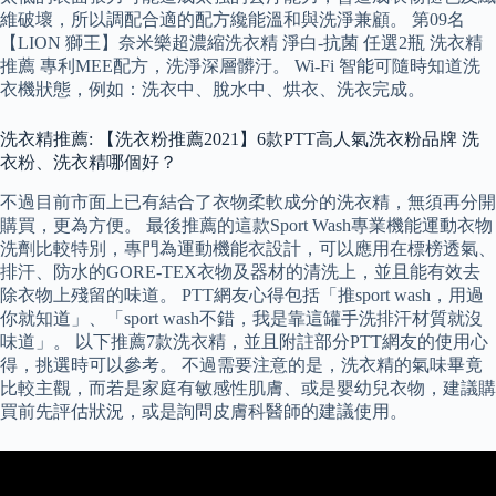
維破壞，所以調配合適的配方纔能溫和與洗淨兼顧。 第09名
【LION 獅王】奈米樂超濃縮洗衣精 淨白-抗菌 任選2瓶 洗衣精
推薦 專利MEE配方，洗淨深層髒汙。 Wi-Fi 智能可隨時知道洗
衣機狀態，例如：洗衣中、脫水中、烘衣、洗衣完成。
洗衣精推薦: 【洗衣粉推薦2021】6款PTT高人氣洗衣粉品牌 洗
衣粉、洗衣精哪個好？
不過目前市面上已有結合了衣物柔軟成分的洗衣精，無須再分開
購買，更為方便。 最後推薦的這款Sport Wash專業機能運動衣物
洗劑比較特別，專門為運動機能衣設計，可以應用在標榜透氣、
排汗、防水的GORE-TEX衣物及器材的清洗上，並且能有效去
除衣物上殘留的味道。 PTT網友心得包括「推sport wash，用過
你就知道」、「sport wash不錯，我是靠這罐手洗排汗材質就沒
味道」。 以下推薦7款洗衣精，並且附註部分PTT網友的使用心
得，挑選時可以參考。 不過需要注意的是，洗衣精的氣味畢竟
比較主觀，而若是家庭有敏感性肌膚、或是嬰幼兒衣物，建議購
買前先評估狀況，或是詢問皮膚科醫師的建議使用。