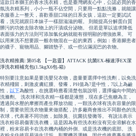
這款日本獅王的香水洗衣精，也是臺灣網友心中，公認必買的香
氛洗衣精系列，小小一瓶不佔空間，只要用一點點洗滌，就能讓
衣服香上一整天，喜歡香甜口味的日系女孩，這款一定要試試
看，洗完就跟日本妹子一樣甜滋滋的喔。 則能提高分解蛋白質
髒污的功效去除衣物上的汗漬或分泌物。 但若是單以追求降低
表面張力的方法則可添加氯化鈉就能有很明顯的增強效果。 可
以用來洗不想要跟一般衣物混在一起的東西，例如：香港腳患者
的襪子、寵物用品、腳踏墊子、或一些沾滿泥巴的衣物。
洗衣精推薦: 第05名 【一匙靈】ATTACK 抗菌EX-極速淨EX潔
淨洗衣精補充包(1.5kgX6包-箱)
特別要注意如果是要洗嬰兒衣物，盡量要選擇中性洗劑，以免洗
衣精殘留，刺激皮膚紅腫、發癢，PH值為7是中性，7以上為鹼
性，
以下
為酸性，在挑選時應看清楚包裝說明，選擇偏向中間的
洗滌劑。 洗衣球和洗衣精一樣都是液態，現在多已焦糖為主，
透過與水壓的摩擦而產生釋放功能，一顆洗衣球有洗衣容量的限
制，需要依照洗衣物量來做搭配，許多廠商會推出不同顏色的洗
衣球，代表著不同功效，如除臭、抗菌抗發黴等。 有說法表示
洗衣粉容易傷害洗衣機，這是因為有些洗衣粉沒有完全溶解在水
裡，粉末容易卡在洗衣機內桶的外側、或是洗衣機的底部。 洗
衣粉卡住後容易滋生汙垢，影響機器運轉，因此也推薦事先將洗