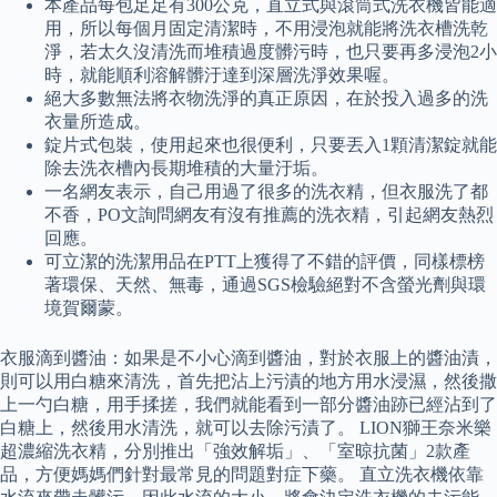
本產品每包足足有300公克，直立式與滾筒式洗衣機皆能適
用，所以每個月固定清潔時，不用浸泡就能將洗衣槽洗乾
淨，若太久沒清洗而堆積過度髒污時，也只要再多浸泡2小
時，就能順利溶解髒汙達到深層洗淨效果喔。
絕大多數無法將衣物洗淨的真正原因，在於投入過多的洗
衣量所造成。
錠片式包裝，使用起來也很便利，只要丟入1顆清潔錠就能
除去洗衣槽內長期堆積的大量汙垢。
一名網友表示，自己用過了很多的洗衣精，但衣服洗了都
不香，PO文詢問網友有沒有推薦的洗衣精，引起網友熱烈
回應。
可立潔的洗潔用品在PTT上獲得了不錯的評價，同樣標榜
著環保、天然、無毒，通過SGS檢驗絕對不含螢光劑與環
境賀爾蒙。
衣服滴到醬油：如果是不小心滴到醬油，對於衣服上的醬油漬，
則可以用白糖來清洗，首先把沾上污漬的地方用水浸濕，然後撒
上一勺白糖，用手揉搓，我們就能看到一部分醬油跡已經沾到了
白糖上，然後用水清洗，就可以去除污漬了。 LION獅王奈米樂
超濃縮洗衣精，分別推出「強效解垢」、「室晾抗菌」2款產
品，方便媽媽們針對最常見的問題對症下藥。 直立洗衣機依靠