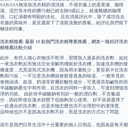
SARASA無添加洗衣精的清洗後，不僅衣服上的蛋黃液、咖啡
漬、泥巴等水性的髒污都已經去除9成以上，就連難纏的咖哩
漬、口紅漬都有明顯的淡化。 且在消臭評比中，除了成功洗去
衣服的異味外，甚至還留下了清新淡雅的香氣，給評比員們留下
極佳的印象。
洗衣精推薦: 最新 10 款熱門洗衣精專業推薦，網友一致好評洗衣
精推薦比較介紹
此外，有些人擔心衣物洗不乾淨，習慣加入過多的洗衣劑，如此
一來洗衣劑反而無法完全溶解而殘留於洗衣槽，加速洗衣槽的發
黴速度，尤其滾筒式洗衣機，因為用水量較少，更容易卡住洗衣
劑與污垢，一不注意洗衣槽就會散發臭臭的味道。 一般常見的
食物油漬、血漬、奶漬等皆屬於酸性成分，可透過添加鹼性的倍
半碳酸鈉產生中和作用，在洗衣的同時一併加入，可達到增強洗
淨的功效。 由於倍半碳酸鈉有別於一般的漂白劑，不含氯成
分，因此即使在溫水狀態下也能夠安心使用。 好不容易選擇了
一款適合的洗衣劑，但是衣物怎麼也洗不出理想中的潔淨度。
這時候也許不是因為洗衣劑不好，而是洗衣的方式出了問題。
浴巾是我們日常生活中十分重要的個人日用品，也因為是每天都