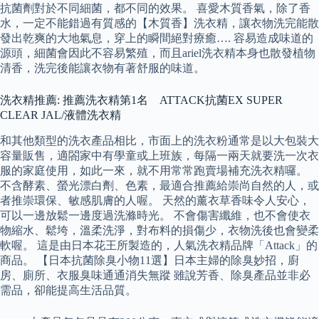
抗菌劑對於不同細菌，都不同的效果。 喜愛木質香氣，除了香
水，一定不能錯過有質感的【木質香】洗衣精，讓衣物洗完能散
發出乾爽的大地氣息，穿上的瞬間絕對療癒…. 容易造成味道的
源頭，細菌會因此不容易繁殖，而且ariel洗衣精本身也散發植物
清香，洗完後能讓衣物有著舒服的味道。
洗衣精推薦: 推薦洗衣精第1名 ATTACK抗菌EX SUPER
CLEAR JAL/液體洗衣精
和其他類型的洗衣產品相比，市面上的洗衣粉通常是以大包裝大
容量販售，適閤家中有學童或上班族，每隔一兩天就要洗一次衣
服的家庭使用，如此一來，就不用常常跑賣場補充洗衣精囉。
不含酵素、螢光漂白劑、色素，最適合推薦給崇尚自然的人，或
者推崇環保、敏感肌膚的人喔。 天然的薰衣草香味令人安心，
可以一邊放鬆一邊度過洗滌時光。 不會傷害纖維，也不會使衣
物縮水、鬆垮，溫柔洗淨，對布料的損傷少，衣物洗後也會變柔
軟喔。 這是由日本花王所製造的，人氣洗衣精品牌「Attack」的
商品。 【日本抗菌除臭小物11選】日本主婦的除臭妙招，廚
房、廁所、衣服臭味通通消失無蹤 雖說芳香、除臭產品並非必
需品，卻能提高生活品質。