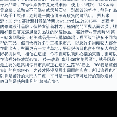
仔細品味，在每個線條中竟充滿細節，使用925純銀、14K金等
貴金屬，並融合不同媒材或天然石材，對品質的堅持，每件作品
都為手工製作，絕對是一間值得湊近欣賞的飾品店。 照片來
源：IG @ a 審計新村營業時間 Jewellery創立於2016年，是臺灣
的佩飾設計品牌，位於審計新村內，極簡的門面與店面裝潢，裡
頭卻販售著充滿風格與品味的閃耀飾品。 審計新村營業時間 第
三站來到勤美，勤美誠品是一個購物商場，裡面販售許多不同類
型的商品，假日會有許多手工攤販市集，以及許多街頭藝人都會
在此出沒，對面更有一大片草地，平日與假日也會有很多人在此
野餐與休息，相信在這裡，你不僅可以買到心儀的東西，更可以
在這裡好好放鬆心情。 後來改為”審計368文創園區”，就是因為
最主要的建築與假日市集就正在這民生路368巷上，368巷是整個
審計的焦點銀心、之後才慢慢發展出周圍的店家，所以這裡也可
以算是審計的大門入口處，平日是一條汽車可通行的寬敞道路，
假日則是熱內非凡的”暮暮市集”。