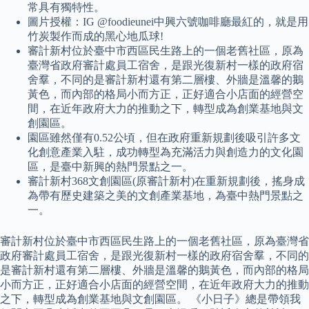
常具有獨特性。
圖片授權：IG @foodieunei中興六號咖啡廳最紅的，就是用
竹炭製作而成的黑心地瓜球!
審計新村位於臺中市西區民生路上的一個老舊社區，原為
臺灣省政府審計處員工宿舍，是跟光復新村一樣的政府宿
舍羣，不同的是審計新村還有第二層樓、外牆是溫馨的鵝
黃色，而內部的格局小而方正，正好適合小店面的經營空
間，在近年政府大力的推動之下，轉型成為創業基地與文
創園區。
園區雖然僅有0.52公頃，但在政府重新規劃後吸引許多文
化創意產業入駐，成功轉型為充滿活力與創造力的文化園
區，是臺中新興的熱門景點之一。
審計新村368文創園區(原審計新村)在重新規劃後，搖身成
為帶有歷史建築之美的文創產業基地，為臺中熱門景點之
一。
審計新村位於臺中市西區民生路上的一個老舊社區，原為臺灣省
政府審計處員工宿舍，是跟光復新村一樣的政府宿舍羣，不同的
是審計新村還有第二層樓、外牆是溫馨的鵝黃色，而內部的格局
小而方正，正好適合小店面的經營空間，在近年政府大力的推動
之下，轉型成為創業基地與文創園區。 《小日子》總是帶領我