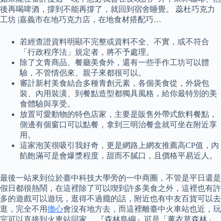
後再喝啤酒，撐到不能再撐了，就回到宿舍睡覺。 蕊杜巧克力
工坊 |嘉義市在地巧克力店，在地食材搭配巧…
若經查證資料明顯不完整或資料不全、不實，或不符合
「行政程序法」規定者，將不予處理。
除了文青商品、餐廳美食外，還有一些手作工坊可以體
驗，不管情侶來、親子來都很可以。
審計新村美食結合多種青創元素，各個美食從，外袋包
裝、內用裝潢、到餐點造型都獨具風格，給你最特別的美
食體驗與享受。
放置可愛動物的特色店家，主要是販售外帶式飲料餐點，
側邊有個窗口可以點餐，拿到三明治餐盒就可坐在附近享
用。
這家泡芙很吸引我好奇，更是網路上網友推薦高CP值，內
餡飽滿可是會爆漿程度，甜而不膩口，且價格平易近人。
最後一站來到位於臺中科技大學旁的一中商圈，不管是平日還是
假日都很熱鬧，在這裡除了可以喫到許多美食之外，這裡也有許
多的遊戲可以遊玩，逛得不過癮的話，附近也有中友百貨可以去
逛，完全不用
擔心
會沒有地方去，而這裡離臺中火車站也近，玩
完可以直接到火車站回家。 『森林島嶼』可是「薰衣草森林」