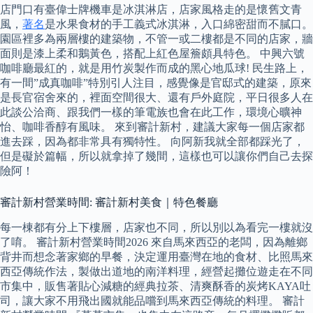
店門口有臺偉士牌機車是冰淇淋店，店家風格走的是懷舊文青
風，
著名
是水果食材的手工義式冰淇淋，入口綿密甜而不膩口。
園區裡多為兩層樓的建築物，不管一或二樓都是不同的店家，牆
面則是漆上柔和鵝黃色，搭配上紅色屋簷頗具特色。 中興六號
咖啡廳最紅的，就是用竹炭製作而成的黑心地瓜球! 民生路上，
有一間”成真咖啡”特別引人注目，感覺像是官邸式的建築，原來
是長官宿舍來的，裡面空間很大、還有戶外庭院，平日很多人在
此談公洽商、跟我們一樣的筆電族也會在此工作，環境心曠神
怡、咖啡香醇有風味。 來到審計新村，建議大家每一個店家都
進去踩，因為都非常具有獨特性。 向阿新我就全部都踩光了，
但是礙於篇幅，所以就拿掉了幾間，這樣也可以讓你們自己去探
險阿！
審計新村營業時間: 審計新村美食｜特色餐廳
每一棟都有分上下樓層，店家也不同，所以別以為看完一樓就沒
了唷。 審計新村營業時間2026 來自馬來西亞的老闆，因為離鄉
背井而想念著家鄉的早餐，決定運用臺灣在地的食材、比照馬來
西亞傳統作法，製做出道地的南洋料理，經營起攤位遊走在不同
市集中，販售著貼心減糖的經典拉茶、清爽酥香的炭烤KAYA吐
司，讓大家不用飛出國就能品嚐到馬來西亞傳統的料理。 審計