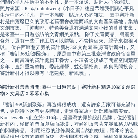
們關心平凡生活中的不平凡，是一本溫暖、貼近人心的雜誌。
照片來源：IG @ ohhhhweng《小日子》總是帶領我們關心平凡
生活中的不平凡，是一本溫暖、貼近人心的雜誌。 臺中審計新
村是由荒廢已久的政府老舊宿舍改建而成的文創產業基地，集結
文創市集、手沖咖啡、特色美食還有滿滿文青小物的暮暮市集，
是來臺中一日遊必訪的文青網美景點。 除了文青商品、餐廳美
食外，還有一些手作工坊可以體驗，不管情侶來、親子來都很可
以。 位在西區巷弄旁的審計新村368文創園區(原審計新村)，又
稱「審計368新創聚落」，原是臺中市第三批臺灣省政府宿舍羣
之一，而當時的審計處員工眷舍，在凍省之後成了閒置空間荒廢
多年，直到重新整頓、委託經營，並公開招商、募集民間投資，
審計新村才得以擁有「老建築、新風貌」。
審計新村營業時間: 臺中一日遊景點｜審計新村精選10家文創選
物Ｘ文具店Ｘ暮暮市集
『審計368新創聚落』再造得很成功，還有許多店家可都充滿特
色，更期待下次有更多時間，走進每家店裡逛逛或品嚐美食。
Kou Jewellery創立於2016年，是臺灣的佩飾設計品牌，位於審計
新村內，極簡的門面與店面裝潢，裡頭卻販售著充滿風格與品味
的閃耀飾品。 利用細緻的線條與金屬自然的紋理，讓冰冷的金
屬呈現出少有的溫暖面貌，表現剛柔並濟之感，簡約的風格經過