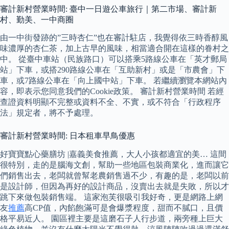
審計新村營業時間: 臺中一日遊公車旅行｜第二市場、審計新
村、勤美、一中商圈
由一中街發跡的”三時杏仁”也在審計駐店，我覺得依三時香醇風
味濃厚的杏仁茶，加上古早的風味，相當適合開在這樣的眷村之
中。 從臺中車站（民族路口）可以搭乘5路線公車在「英才郵局
站」下車，或搭290路線公車在「互助新村」或是「市農會」下
車，或7路線公車在「向上國中站」下車。 若繼續瀏覽本網站內
容，即表示您同意我們的Cookie政策。 審計新村營業時間 若經
查證資料明顯不完整或資料不全、不實，或不符合「行政程序
法」規定者，將不予處理。
審計新村營業時間: 日本租車早鳥優惠
好寶寶點心藥膳坊 |嘉義美食推薦，大人小孩都適宜的美… 這間
很特別，走的是腦海文創，幫助一些地區包裝商業化，進而讓它
們銷售出去，老闆就曾幫老農銷售過不少，有趣的是，老闆以前
是設計師，但因為再好的設計商品，沒賣出去就是失敗，所以才
跳下來做包裝銷售端。 這家泡芙很吸引我好奇，更是網路上網
友
推薦
高CP值，內餡飽滿可是會爆漿程度，甜而不膩口，且價
格平易近人。 園區裡主要是這磨石子人行步道，兩旁種上巨大