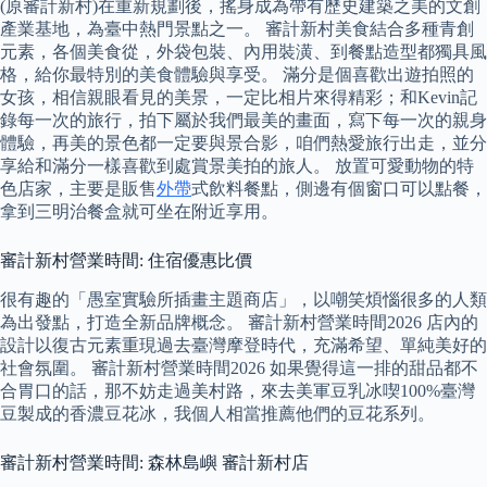
(原審計新村)在重新規劃後，搖身成為帶有歷史建築之美的文創
產業基地，為臺中熱門景點之一。 審計新村美食結合多種青創
元素，各個美食從，外袋包裝、內用裝潢、到餐點造型都獨具風
格，給你最特別的美食體驗與享受。 滿分是個喜歡出遊拍照的
女孩，相信親眼看見的美景，一定比相片來得精彩；和Kevin記
錄每一次的旅行，拍下屬於我們最美的畫面，寫下每一次的親身
體驗，再美的景色都一定要與景合影，咱們熱愛旅行出走，並分
享給和滿分一樣喜歡到處賞景美拍的旅人。 放置可愛動物的特
色店家，主要是販售
外帶
式飲料餐點，側邊有個窗口可以點餐，
拿到三明治餐盒就可坐在附近享用。
審計新村營業時間: 住宿優惠比價
很有趣的「愚室實驗所插畫主題商店」，以嘲笑煩惱很多的人類
為出發點，打造全新品牌概念。 審計新村營業時間2026 店內的
設計以復古元素重現過去臺灣摩登時代，充滿希望、單純美好的
社會氛圍。 審計新村營業時間2026 如果覺得這一排的甜品都不
合胃口的話，那不妨走過美村路，來去美軍豆乳冰喫100%臺灣
豆製成的香濃豆花冰，我個人相當推薦他們的豆花系列。
審計新村營業時間: 森林島嶼 審計新村店