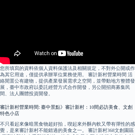
您所填寫的資料依個人資料保護法及相關規定，不對外公開或作
為其它用途，僅提供承辦單位業務使用。 審計新村營業時間 活
絡閒置公有建物，提供產業發展需求之空間，並帶動地方整體發
展，臺中市政府以委託經營方式合作開發，另公開招商募集民
間、法人團體投資開發。
審計新村營業時間: 臺中景點》審計新村：10間必訪美食、文創
特色小店
不只看起來像暗黑食物超好拍，喫起來外酥內軟又帶有彈性的感
覺，是來審計新村不能錯過的美食之一。 審計新村368文創園區