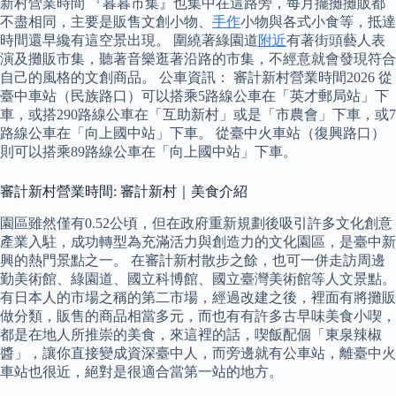
新村營業時間 『暮暮市集』也集中在這路旁，每月擺攤攤販都
不盡相同，主要是販售文創小物、
手作
小物與各式小食等，抵達
時間還早纔有這空景出現。 圍繞著綠園道
附近
有著街頭藝人表
演及攤販市集，聽著音樂逛著沿路的市集，不經意就會發現符合
自己的風格的文創商品。 公車資訊： 審計新村營業時間2026 從
臺中車站（民族路口）可以搭乘5路線公車在「英才郵局站」下
車，或搭290路線公車在「互助新村」或是「市農會」下車，或7
路線公車在「向上國中站」下車。 從臺中火車站（復興路口）
則可以搭乘89路線公車在「向上國中站」下車。
審計新村營業時間: 審計新村｜美食介紹
園區雖然僅有0.52公頃，但在政府重新規劃後吸引許多文化創意
產業入駐，成功轉型為充滿活力與創造力的文化園區，是臺中新
興的熱門景點之一。 在審計新村散步之餘，也可一併走訪周邊
勤美術館、綠園道、國立科博館、國立臺灣美術館等人文景點。
有日本人的市場之稱的第二市場，經過改建之後，裡面有將攤販
做分類，販售的商品相當多元，而也有有許多古早味美食小喫，
都是在地人所推崇的美食，來這裡的話，喫飯配個「東泉辣椒
醬」，讓你直接變成資深臺中人，而旁邊就有公車站，離臺中火
車站也很近，絕對是很適合當第一站的地方。