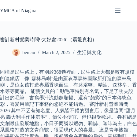
Skip
to
YMCA of Niagara
content
審計新村營業時間9大好處2026!（震驚真相）
benlau
March 2, 2025
生活與文化
同樣是民生路上，有別於368巷裡面，民生路上大都是較有規模
的連鎖店，像”森林島嶼”是由薰衣草森林團隊所打造的森林島
嶼，是位女孩打造專屬香味而生，有沐浴鹽、精油、森林皁、香
水等等商品。 能藝文具的自動毛筆特別有名氣，下足了功夫設
計出的毛筆，書寫墨汁流動超順暢、還有”顏彩”的日本傳統色
彩，喜愛用筆記下事務的您絕不能錯過。 審計新村營業時間
2026 其中不乏有知名度、人氣皆不錯的甜食店，像是這間”甜月
亮 義大利手作冰淇淋”，價位不便宜、但也很受歡迎。 眷村總是
文創最佳發展地點，小日子商號以選勿、雜誌、咖啡為主，白色
系風格打造的文青商號，很受現代人的喜愛。 這是青年旅館，
如果能在審計度過一晚，想必我會在夜晚的戶外，來杯咖啡、然