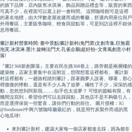
的旗下品牌，店內販售冰淇淋、飾品與贈品禮盒等，販賣的東西
可真不少，在裡面可以逛上好一會時間。 這間咖啡館可是這裡
的著名地標，由大坪數老屋改建而成的餐廳，舒適內用座位與戶
外用餐區，主要販售咖啡、輕食與甜點等，可是到訪這裡不錯休
息用餐區。
審計新村營業時間: 臺中景點|審計新村(免門票)文創市集.巨無霸
泡芙.冰淇淋.墨汁.旋轉法鬥犬.孔雀企鵝|超好拍~文青風創意小村
落!
『審計368新創聚落』主要在民生路368巷上，路旁都是兩層樓的
建築物，店家主要集中在這附近，想喫想逛這裡都有。 審計新
村這裡都有，一趟旅程踏到審計，跟著圓夢人說著、聊著，那心
裡微微的悸動，還是有不少人為了追夢，犧牲了不少，深深的感
動，忽然想到阿新我……..似乎也太追夢？ 可惜的篇幅有限，有
幾間沒寫到，希望你們可以去踩踩點，其他店不是不夠吸引人，
而是選擇保留一些驚喜，讓你們行動的前往。 圖片授權：IG
@foodieunei中興六號咖啡廳最紅的，就是用竹炭製作而成的黑
心地瓜球!
來到審計新村，建議大家每一個店家都進去踩，因為都非