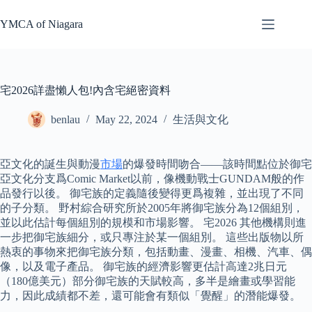
Skip
to
YMCA of Niagara
content
宅2026詳盡懶人包!內含宅絕密資料
benlau
May 22, 2024
生活與文化
亞文化的誕生與動漫
市場
的爆發時間吻合——該時間點位於御宅
亞文化分支爲Comic Market以前，像機動戰士GUNDAM般的作
品發行以後。 御宅族的定義隨後變得更爲複雜，並出現了不同
的子分類。 野村綜合研究所於2005年將御宅族分為12個組別，
並以此估計每個組別的規模和市場影響。 宅2026 其他機構則進
一步把御宅族細分，或只專注於某一個組別。 這些出版物以所
熱衷的事物來把御宅族分類，包括動畫、漫畫、相機、汽車、偶
像，以及電子產品。 御宅族的經濟影響更估計高達2兆日元
（180億美元）部分御宅族的天賦較高，多半是繪畫或學習能
力，因此成績都不差，還可能會有類似「覺醒」的潛能爆發。