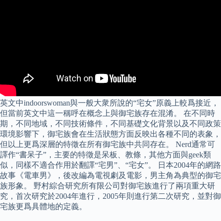
英文中indoorswoman與一般大衆所說的“宅女”原義上較爲接近，
但當前英文中這一稱呼在概念上與御宅族存在混淆。 在不同時
期，不同地域，不同技術條件，不同基礎文化背景以及不同政策
環境影響下，御宅族會在生活狀態方面反映出各種不同的表象，
但以上更爲深層的特徵在所有御宅族中共同存在。 Nerd通常可
譯作“書呆子”，主要的特徵是呆板、教條，其他方面與geek類
似，同樣不適合作用於翻譯“宅男”、“宅女”。 日本2004年的網路
故事《電車男》，後改編為電視劇及電影，男主角為典型的御宅
族形象。 野村綜合研究所有限公司對御宅族進行了兩項重大研
究，首次研究於2004年進行，2005年則進行第二次研究，並對御
宅族更爲具體地的定義。