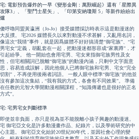
宅: 電影預告爆炸的一早《變形金剛：萬獸崛起》還有「星際異
攻隊3」、「聖鬥士星矢」、「印第安納瓊斯 5」等新作紛紛出
爐
傻呼嚕同盟黃瀛洲（Jo-Jo）接受媒體採訪時表示這是動漫迷的
大反撲。 宅2026 媒體長久以來對動漫不求甚解，又亂用名詞，
像這次“我猜”事件，就是因爲媒體不好好搞清楚“御宅族”、“宅
男宅女”定義，胡亂套在一起，把動漫迷都形容成“家裏蹲”，才
引起紛爭。 他一開始也會用宅男、宅女來指御宅族男性及女
性，但宅相關詞已脫離“御宅族”的動漫內涵，只剩中文字面意
思，容易造成誤解，因此他個人已將御宅族和宅男、宅女“完全
切割”，不再使用後兩者詞語。 一般人眼中標準“御宅族”的他並
沒有參加這次集結，“我有我的方式，各會有不同效果”。 準備
在任教的元智大學開動漫相關課程，“知識傳遞也是很好的正名
方式”。
宅: 宅男宅女判斷標準
即使並非負面，亦只是視為並不能脫離小孩子興趣的動漫迷。
宅 御宅亞文化是許多動漫畫作品、紀錄片，以及學術研究的中
心主題。 御宅亞文化始於20世紀80年代，並因社會心理的變
化、較有利於培育御宅族的日本教育，以及不出外工作現象盛行