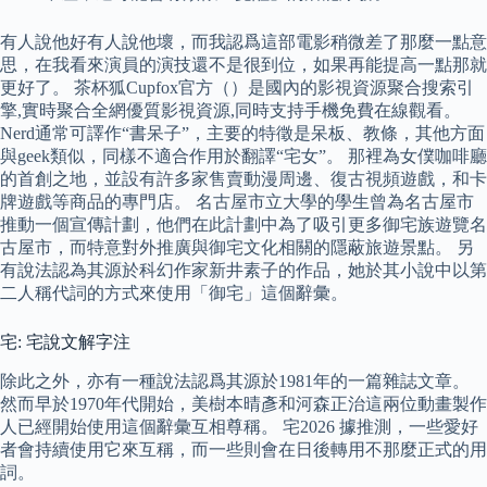
有人說他好有人說他壞，而我認爲這部電影稍微差了那麼一點意
思，在我看來演員的演技還不是很到位，如果再能提高一點那就
更好了。 茶杯狐Cupfox官方（）是國內的影視資源聚合搜索引
擎,實時聚合全網優質影視資源,同時支持手機免費在線觀看。
Nerd通常可譯作“書呆子”，主要的特徵是呆板、教條，其他方面
與geek類似，同樣不適合作用於翻譯“宅女”。 那裡為女僕咖啡廳
的首創之地，並設有許多家售賣動漫周邊、復古視頻遊戲，和卡
牌遊戲等商品的專門店。 名古屋市立大學的學生曾為名古屋市
推動一個宣傳計劃，他們在此計劃中為了吸引更多御宅族遊覽名
古屋市，而特意對外推廣與御宅文化相關的隱蔽旅遊景點。 另
有說法認為其源於科幻作家新井素子的作品，她於其小說中以第
二人稱代詞的方式來使用「御宅」這個辭彙。
宅: 宅說文解字注
除此之外，亦有一種說法認爲其源於1981年的一篇雜誌文章。
然而早於1970年代開始，美樹本晴彥和河森正治這兩位動畫製作
人已經開始使用這個辭彙互相尊稱。 宅2026 據推測，一些愛好
者會持續使用它來互稱，而一些則會在日後轉用不那麼正式的用
詞。