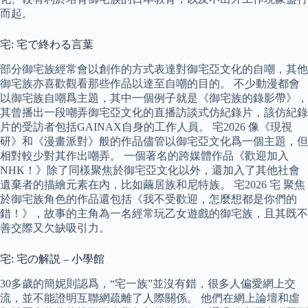
而起。
宅: 宅で終わる言葉
部分御宅族經常會以創作的方式表達對御宅亞文化的自嘲，其他
御宅族亦喜歡觀看那些作品以達至自嘲的目的。 不少動漫都會
以御宅族自嘲爲主題，其中一個例子就是《御宅族的錄影帶》，
其曾播出一段嘲弄御宅亞文化的直播訪談式仿紀錄片，該仿紀錄
片的受訪者包括GAINAX自身的工作人員。 宅2026 像《現視
研》和《漫畫派對》般的作品儘管以御宅亞文化爲一個主題，但
相對較少對其作出嘲弄。 一個著名的跨媒體作品《歡迎加入
NHK！》除了同樣聚焦於御宅亞文化以外，還加入了其他社會
遺棄者的描繪元素在內，比如繭居族和尼特族。 宅2026 宅 聚焦
於御宅族角色的作品還包括《我不受歡迎，怎麼想都是你們的
錯！》，故事的主角為一名經常玩乙女遊戲的御宅族，且其既不
善交際又欠缺吸引力。
宅: 宅の解説 – 小學館
30多歲的簡妮則認爲，“宅一族”並沒有錯，很多人偏愛網上交
流，並不能證明互聯網疏離了人際關係。 他們在網上論壇和虛