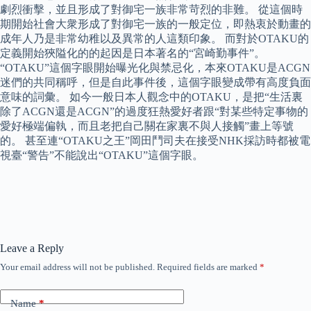
劇烈衝擊，並且形成了對御宅一族非常苛烈的非難。 從這個時
期開始社會大衆形成了對御宅一族的一般定位，即熱衷於動畫的
成年人乃是非常幼稚以及異常的人這類印象。 而對於OTAKU的
定義開始狹隘化的的起因是日本著名的“宮崎勤事件”。
“OTAKU”這個字眼開始曝光化與禁忌化，本來OTAKU是ACGN
迷們的共同稱呼，但是自此事件後，這個字眼變成帶有高度負面
意味的詞彙。 如今一般日本人觀念中的OTAKU，是把“生活裏
除了ACGN還是ACGN”的過度狂熱愛好者跟“對某些特定事物的
愛好極端偏執，而且老把自己關在家裏不與人接觸”畫上等號
的。 甚至連“OTAKU之王”岡田鬥司夫在接受NHK採訪時都被電
視臺“警告”不能說出“OTAKU”這個字眼。
Leave a Reply
Your email address will not be published.
Required fields are marked
*
Name
*