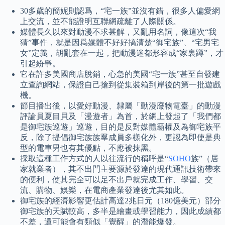
30多歲的簡妮則認爲，“宅一族”並沒有錯，很多人偏愛網
上交流，並不能證明互聯網疏離了人際關係。
媒體長久以來對動漫不求甚解，又亂用名詞，像這次“我
猜”事件，就是因爲媒體不好好搞清楚“御宅族”、“宅男宅
女”定義，胡亂套在一起，把動漫迷都形容成“家裏蹲”，才
引起紛爭。
它在許多美國商店脫銷，心急的美國“宅一族”甚至自發建
立查詢網站，保證自己搶到從集裝箱到岸後的第一批遊戲
機。
節目播出後，以愛好動漫、隸屬「動漫廢物電臺」的動漫
評論員夏目貝及「漫遊者」為首，於網上發起了「我們都
是御宅族巡遊」巡遊，目的是反對媒體霸權及為御宅族平
反，除了提倡御宅族族羣成員多樣化外，更認為即使是典
型的電車男也有其優點，不應被抹黑。
採取這種工作方式的人以往流行的稱呼是“
SOHO
族”（居
家就業者），其不出門主要源於發達的現代通訊技術帶來
的便利，使其完全可以足不出戶就完成工作、學習、交
流、購物、娛樂，在電商產業發達後尤其如此。
御宅族的經濟影響更估計高達2兆日元（180億美元）部分
御宅族的天賦較高，多半是繪畫或學習能力，因此成績都
不差，還可能會有類似「覺醒」的潛能爆發。