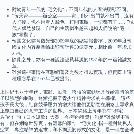
對於青年一代的“宅文化”，不同年代的人看法明顯不同。
“每天家―――辦公室―――家，能不出門就不出門，沒有
人打擾，也不用看人臉色，打開電腦，一切都有了……”現
代人猛然發現，自己的生活似乎越來越和人們說的“宅一
族”靠攏了。
韓國文化體育觀光部2009年底的總結報告稱，2009年度韓
國文化內容產業輸出額預計達30億美元，相比前一年增加
25%。
除此之外，亦有一種說法認爲其源於1981年的一篇雜誌文
章。
雖然這些事情在互聯網普及之後才得以實現，但實際上這
種理念早在1957年已被提出。
上世紀七八十年代，電影、動漫、誇張的電動玩具等給當時的孩
子以強烈的刺激，逐漸把握了青少年精神需求的主導權。 這些
孩子長大後，社會競爭壓力的增大讓他們更願意在網絡上尋求真
正能由自己的意志主導的世界。 日本網絡上每年都有“御宅
族”的俳句（日本短歌）大賽，今/年的獲獎俳句是“雖然我不富
有，但在網絡世界裏，有溫馨的家”。 “宅文化”指一種對於私人
空間，專注精神的追求，和不拘泥於形式的文化，是一種在全球