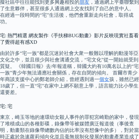
擬社區中往往能找到更多興趣相投的
朋友
，通過網上平臺聯繫到
了生意夥伴，甚至很多人通過網上交友找到了自己的意中人。
在經過一段時間的“宅”生活後，他們會重新走向社會，取得成
功。
宅: 熱門精選 網友製作《手扶梯BUG動畫》影片反映現實社畜看
了覺得超有感XD
由於許多“宅一族”都是沉迷於社會大衆一般難以理解的動漫等亞
文化之中，並且很少與社會溝通交流，“宅文化”從一開始就受到
質疑。 《韓國日報》去/年報道稱，韓國大約有10萬名以上的“宅
一族”青少年無法適應社會關係，存在自閉的傾向。 首爾市青少
年商談支援中心的鄭老師介紹，曾經遇到過一
個女
孩，雖然已經
18歲了，但一直“宅”在家中上網不願意上學，語言能力比小學生
還要差。
宅: 宅
東京，崎玉等地的連環幼女殺人事件的罪犯宮崎勤的家中，發現
了堆積成山的各種影碟，錄像帶等被媒體廣泛報道後（事後查
明，動畫類在錄像帶總數內佔的比率沒有想像中的多），對於當
時正處於急速蘿莉傾向化並且毫無規制化發展的動畫產業造成了