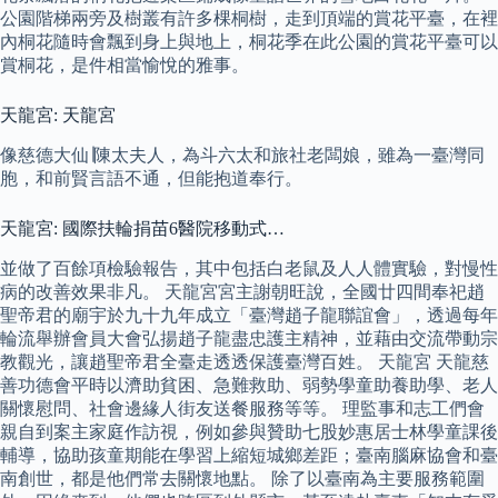
公園階梯兩旁及樹叢有許多棵桐樹，走到頂端的賞花平臺，在裡
內桐花隨時會飄到身上與地上，桐花季在此公園的賞花平臺可以
賞桐花，是件相當愉悅的雅事。
天龍宮: 天龍宮
像慈德大仙∣陳太夫人，為斗六太和旅社老闆娘，雖為一臺灣同
胞，和前賢言語不通，但能抱道奉行。
天龍宮: 國際扶輪捐苗6醫院移動式…
並做了百餘項檢驗報告，其中包括白老鼠及人人體實驗，對慢性
病的改善效果非凡。 天龍宮宮主謝朝旺說，全國廿四間奉祀趙
聖帝君的廟宇於九十九年成立「臺灣趙子龍聯誼會」，透過每年
輪流舉辦會員大會弘揚趙子龍盡忠護主精神，並藉由交流帶動宗
教觀光，讓趙聖帝君全臺走透透保護臺灣百姓。 天龍宮 天龍慈
善功德會平時以濟助貧困、急難救助、弱勢學童助養助學、老人
關懷慰問、社會邊緣人街友送餐服務等等。 理監事和志工們會
親自到案主家庭作訪視，例如參與贊助七股妙惠居士林學童課後
輔導，協助孩童期能在學習上縮短城鄉差距；臺南腦麻協會和臺
南創世，都是他們常去關懷地點。 除了以臺南為主要服務範圍