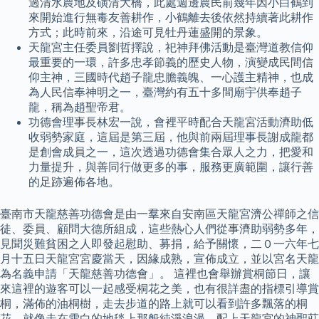
過清水農地及磺清大橋，此處週邊農民前幾年因小白鶴到
來開始進行無毒友善耕作，小鶴離去後依然持續著此耕作
方式；此時前來，沿途可見牡丹蓮盛開的景象。
天龍宮主任委員劉哲擇說，祀神拜佛活動是臺灣道教信仰
最重要的一環，許多忠孝節義的歷史人物，演變成民間信
仰主神，三國時代趙子龍忠膽義魄、一心護主精神，也成
為人民信奉神明之一，臺灣約有五十多間廟宇供奉趙子
龍，稱為趙聖帝君。
功德會理事長林宏一說，會裡平時配合天龍宮活動濟助低
收弱勢家庭，這屆是第三屆，他與前兩屆理事長謝成龍都
是創會成員之一，這次透過功德會集合眾人之力，把愛和
力量提升，與善同行做更多的事，服務更廣範圍，讓行善
的足跡遍佈各地。
臺南市天龍慈善功德會是由一羣來自安南區天龍宮濟公禪師之信
徒、委員、顧問大德所組成，這些熱心人們從事濟助弱勢多年，
見聞災難貧困之人即發起慰助、募捐，給予關懷，二０一六年七
月十五日天龍宮宮慶當天，因緣成熟，宣佈成立，並以宮名天龍
為名義申請「天龍慈善功德會」。 這裡也會舉辦賞桐節日，讓
來這裡的遊客可以一起感受桐花之美，也有很詳盡的指標引導賞
桐，滿佈的油桐樹，走去步道的路上就可以看到許多飄落的桐
花，就像走在雪白的地毯上那般純淨浪漫，配上天龍宮的神聖莊