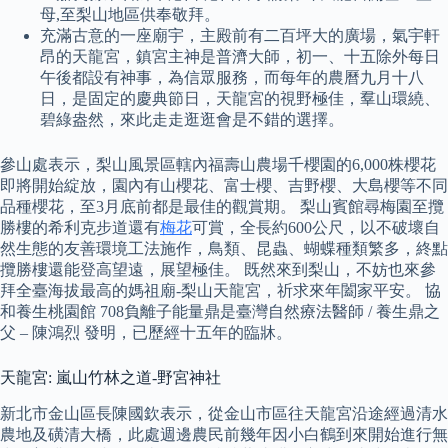
母,至梨山地區供奉敬拜。
充滿古意的一座廟宇，主殿前有二百坪大的廣場，氣宇軒
昂的天龍宮，鎮宮主神是普濟大師，初一、十五除外每日
午後都設有神事，為信眾服務，而每年的農曆九月十八
日，是固定的慶典節日，天龍宮的視野極佳，羣山環繞、
碧綠盎然，來此走走逛逛會是不錯的選擇。
參山處表示，梨山風景區轄內福壽山農場千櫻園的6,000株櫻花
即將開始綻放，園內有山櫻花、富士櫻、吉野櫻、大島櫻等不同
品種櫻花，至3月底前都是最佳的觀賞期。 梨山賓館尋梅園至攬
勝樓的希利克步道還有
梅花
可賞，全長約600公尺，以不破壞自
然生態的友善環境工法施作，鳥類、昆蟲、蝴蝶種類繁多，終點
攬勝樓還能登高望遠，展望極佳。 既然來到梨山，不妨也來參
拜全臺海拔最高的媽祖廟-梨山天龍宮，祈求來年闔家平安。 協
和養生桃園館 708負離子能量鼎是臺灣自然療法醫師 / 養生鼎之
父 – 陳鴻烈 發明，已歷經十五年的臨牀。
天龍宮: 嵐山竹林之道-野宮神社
新北市金山區長陳國欽表示，從金山市區往天龍宮沿途經過清水
農地及磺清大橋，此處週邊農民前幾年因小白鶴到來開始進行無