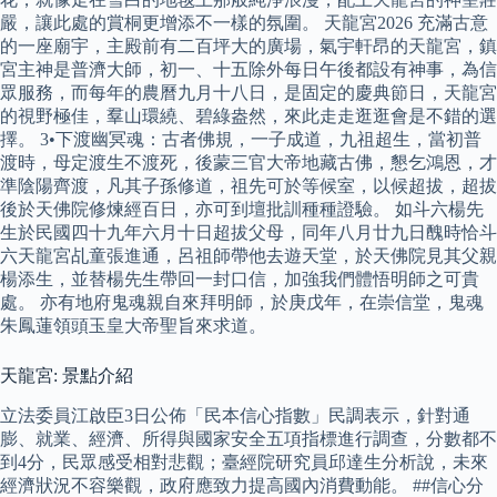
嚴，讓此處的賞桐更增添不一樣的氛圍。 天龍宮2026 充滿古意
的一座廟宇，主殿前有二百坪大的廣場，氣宇軒昂的天龍宮，鎮
宮主神是普濟大師，初一、十五除外每日午後都設有神事，為信
眾服務，而每年的農曆九月十八日，是固定的慶典節日，天龍宮
的視野極佳，羣山環繞、碧綠盎然，來此走走逛逛會是不錯的選
擇。 3•下渡幽冥魂：古者佛規，一子成道，九祖超生，當初普
渡時，母定渡生不渡死，後蒙三官大帝地藏古佛，懇乞鴻恩，才
準陰陽齊渡，凡其子孫修道，祖先可於等候室，以候超拔，超拔
後於天佛院修煉經百日，亦可到壇批訓種種證驗。 如斗六楊先
生於民國四十九年六月十日超拔父母，同年八月廿九日醜時恰斗
六天龍宮乩童張進通，呂祖師帶他去遊天堂，於天佛院見其父親
楊添生，並替楊先生帶回一封口信，加強我們體悟明師之可貴
處。 亦有地府鬼魂親自來拜明師，於庚戊年，在崇信堂，鬼魂
朱鳳蓮領頭玉皇大帝聖旨來求道。
天龍宮: 景點介紹
立法委員江啟臣3日公佈「民本信心指數」民調表示，針對通
膨、就業、經濟、所得與國家安全五項指標進行調查，分數都不
到4分，民眾感受相對悲觀；臺經院研究員邱達生分析說，未來
經濟狀況不容樂觀，政府應致力提高國內消費動能。 ##信心分