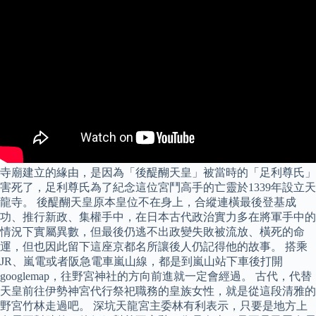
寺廟建立的緣由，是因為「後醍醐天皇」被當時的「足利尊氏」
害死了，足利尊氏為了紀念這位宮鬥高手的亡靈於1339年設立天
龍寺。 後醍醐天皇原本皇位不在身上，合縱連橫最後登基成
功、推行新政、集權手中，在日本古代政治實力多在將軍手中的
情況下實屬異數，但最後仍逃不出政變失敗被流放、橫死的命
運，但也因此留下這座京都名所讓後人仍記得他的故事。 搭乘
JR、嵐電或者阪急電車嵐山線，都是到嵐山站下車後打開
googlemap，往野宮神社的方向前進就一定會經過。 古代，代替
天皇前往伊勢神宮代行祭祀職務的皇族女性，就是從這段清雅的
野宮竹林走過吧。 深坑天龍宮主委林有利表示，只要是地方上