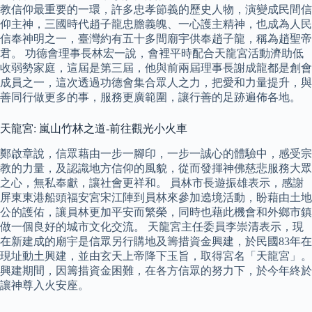
教信仰最重要的一環，許多忠孝節義的歷史人物，演變成民間信
仰主神，三國時代趙子龍忠膽義魄、一心護主精神，也成為人民
信奉神明之一，臺灣約有五十多間廟宇供奉趙子龍，稱為趙聖帝
君。 功德會理事長林宏一說，會裡平時配合天龍宮活動濟助低
收弱勢家庭，這屆是第三屆，他與前兩屆理事長謝成龍都是創會
成員之一，這次透過功德會集合眾人之力，把愛和力量提升，與
善同行做更多的事，服務更廣範圍，讓行善的足跡遍佈各地。
天龍宮: 嵐山竹林之道-前往觀光小火車
鄭啟章說，信眾藉由一步一腳印，一步一誠心的體驗中，感受宗
教的力量，及認識地方信仰的風貌，從而發揮神佛慈悲服務大眾
之心，無私奉獻，讓社會更祥和。 員林市長遊振雄表示，感謝
屏東東港船頭福安宮宋江陣到員林來參加遶境活動，盼藉由土地
公的護佑，讓員林更加平安而繁榮，同時也藉此機會和外鄉市鎮
做一個良好的城市文化交流。 天龍宮主任委員李崇清表示，現
在新建成的廟宇是信眾另行購地及籌措資金興建，於民國83年在
現址動土興建，並由玄天上帝降下玉旨，取得宮名「天龍宮」。
興建期間，因籌措資金困難，在各方信眾的努力下，於今年終於
讓神尊入火安座。