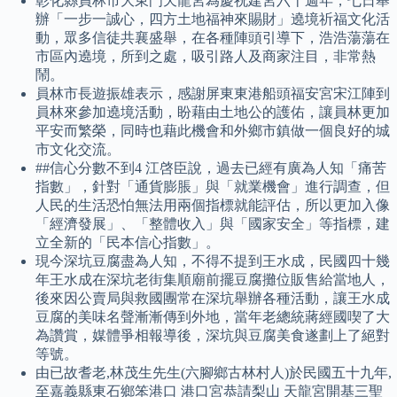
彰化縣員林市大東門天龍宮為慶祝建宮六十週年，七日舉
辦「一步一誠心，四方土地福神來賜財」遶境祈福文化活
動，眾多信徒共襄盛舉，在各種陣頭引導下，浩浩蕩蕩在
市區內遶境，所到之處，吸引路人及商家注目，非常熱
鬧。
員林市長遊振雄表示，感謝屏東東港船頭福安宮宋江陣到
員林來參加遶境活動，盼藉由土地公的護佑，讓員林更加
平安而繁榮，同時也藉此機會和外鄉市鎮做一個良好的城
市文化交流。
##信心分數不到4 江啓臣說，過去已經有廣為人知「痛苦
指數」，針對「通貨膨脹」與「就業機會」進行調查，但
人民的生活恐怕無法用兩個指標就能評估，所以更加入像
「經濟發展」、「整體收入」與「國家安全」等指標，建
立全新的「民本信心指數」。
現今深坑豆腐盡為人知，不得不提到王水成，民國四十幾
年王水成在深坑老街集順廟前擺豆腐攤位販售給當地人，
後來因公賣局與救國團常在深坑舉辦各種活動，讓王水成
豆腐的美味名聲漸漸傳到外地，當年老總統蔣經國喫了大
為讚賞，媒體爭相報導後，深坑與豆腐美食遂劃上了絕對
等號。
由已故耆老,林茂生先生(六腳鄉古林村人)於民國五十九年,
至嘉義縣東石鄉笨港口 港口宮恭請梨山 天龍宮開基三聖