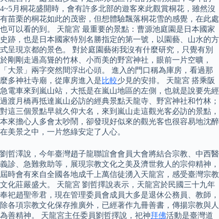
4~5月桐花盛開時，會有許多北部的遊客來此觀賞桐花，雖然沒
有苗栗的桐花如此的茂密，但想體驗飄落桐花雪的感覺，在此處
也可以看的到。 天龍宮 最重要的景點：曹源池庭園是日本國家
史跡，也是日本國家特別名勝指定的第一號，以園藝、山水的方
式呈現京都的景色。 對於庭園藝術我沒有什麼研究，只覺有別
於剛剛走過高聳的竹林、小而美的野宮神社，眼前一片空曠，
「大景」兩字突然間浮出心頭。 進入的門口稱為庫房，看過那
麼多神社寺廟，從庫房進入是
比較
少見的安排。 天龍宮 搭乘阪
急電車來到嵐山站，大抵是在嵐山地區的左側，也就是說要先經
過渡月橋再抵達嵐山必訪的經典景點天龍寺、野宮神社和竹林；
對這三個景點早就久仰大名，來到嵐山走這觀光客必訪的景點，
本來擔心人多會太吵鬧，卻發現好似來的觀光客也很容易地沈醉
在美景之中，一片悠綠安定了人心。
劉哲澤說，今年臺灣趙子龍聯誼會會員大會將結合宗教、中西醫
義診、急難救助等，展現宗教文化之美及濟世救人的宗仰精神，
屆時會有來自全國各地成千上萬信徒湧入天龍宮，感受臺灣宗教
文化莊嚴盛大。 天龍宮 劉哲擇說表示，天龍宮於民國三十九年
奉祀趙聖帝君，現在管理委員會成員大多是退休公務員、教師，
除各項宗教文化保存推廣外，已經著作九冊善書，傳揚宗教與人
為善精神。 天龍宮主任委員劉哲擇說，祀神
拜佛
活動是臺灣道