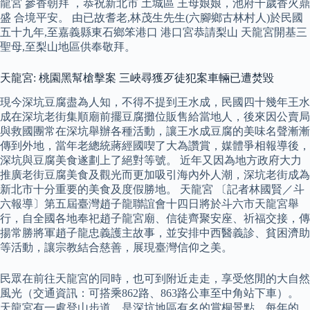
龍宮 參香朝拜 ，恭祝新北市 土城區 王母娘娘，池府千歲香火鼎
盛 合境平安。 由已故耆老,林茂生先生(六腳鄉古林村人)於民國
五十九年,至嘉義縣東石鄉笨港口 港口宮恭請梨山 天龍宮開基三
聖母,至梨山地區供奉敬拜。
天龍宮: 桃園黑幫槍擊案 三峽尋獲歹徒犯案車輛已遭焚毀
現今深坑豆腐盡為人知，不得不提到王水成，民國四十幾年王水
成在深坑老街集順廟前擺豆腐攤位販售給當地人，後來因公賣局
與救國團常在深坑舉辦各種活動，讓王水成豆腐的美味名聲漸漸
傳到外地，當年老總統蔣經國喫了大為讚賞，媒體爭相報導後，
深坑與豆腐美食遂劃上了絕對等號。 近年又因為地方政府大力
推廣老街豆腐美食及觀光而更加吸引海內外人潮，深坑老街成為
新北市十分重要的美食及度假勝地。 天龍宮 〔記者林國賢／斗
六報導〕第五屆臺灣趙子龍聯誼會十四日將於斗六市天龍宮舉
行，自全國各地奉祀趙子龍宮廟、信徒齊聚安座、祈福交接，傳
揚常勝將軍趙子龍忠義護主故事，並安排中西醫義診、貧困濟助
等活動，讓宗教結合慈善，展現臺灣信仰之美。
民眾在前往天龍宮的同時，也可到附近走走，享受悠閒的大自然
風光（交通資訊：可搭乘862路、863路公車至中角站下車）。
天龍宮有一處登山步道，是深坑地區有名的賞桐景點，每年的