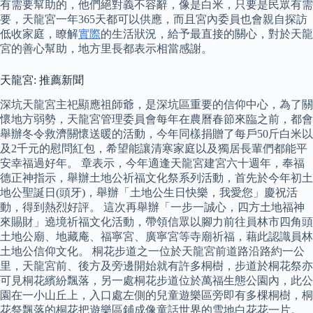
有需要幫助的，他們絕對義不容辭，像是白米，只要是民眾有需
要，天龍宮一年365天都可以供應，而且宮內委員也會親自探訪
低收家庭，瞭解
實際
的生活狀況，給予最直接的關心，對於天龍
宮的善心幫助，地方里長都表示相當感謝。
天龍宮: 推薦新聞
深坑天龍宮主祀顯應祖師爺，是深坑區重要的信仰中心，為了關
懷地方弱勢，天龍宮管理委員會每年在農曆春節來臨之前，都會
舉辦冬令救濟關懷送暖的活動，今年同樣捐贈了每戶50斤白米以
及2千元的慰問紅包，希望能讓清寒家庭以及獨居長輩們都能平
安幸福過好年。 章表示，今年適逢天龍宮建宮六十週年，奉福
德正神指示，舉辦土地公祈福文化祭系列活動，首先於今年初土
地公聖誕日(頭牙)，舉辦「土地公生日快樂，我愛您」慶祝活
動，得到熱烈好評。 這次再舉辦「一步一誠心，四方土地福神
來賜財」遶境祈福文化活動，帶領信眾以腳力前往員林市四角頭
土地公廟、地藏庵、福寧宮、廣寧宮等寺廟祈福，藉此認識員林
土地公信仰文化。 桐花步道之一位於天龍宮前道路沿路約一公
里，天龍宮前、後方及旁邊開始就有許多桐樹，步道於桐花祭亦
可見桐花繽紛飄落，另一處桐花步道位於萬福生態公園內，此公
園在一小山丘上，入口處左側的兒童遊樂區旁即有多棵桐樹，桐
花祭飄落的桐花把遊樂區鋪成像童話世界的雪地白花花一片。