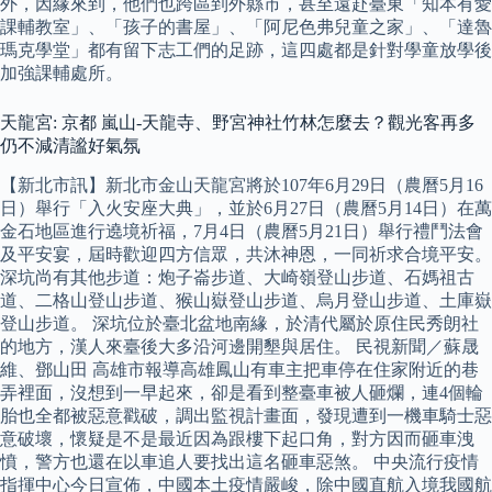
外，因緣來到，他們也跨區到外縣市，甚至遠赴臺東「知本有愛
課輔教室」、「孩子的書屋」、「阿尼色弗兒童之家」、「達魯
瑪克學堂」都有留下志工們的足跡，這四處都是針對學童放學後
加強課輔處所。
天龍宮: 京都 嵐山-天龍寺、野宮神社竹林怎麼去？觀光客再多
仍不減清謐好氣氛
【新北市訊】新北市金山天龍宮將於107年6月29日（農曆5月16
日）舉行「入火安座大典」，並於6月27日（農曆5月14日）在萬
金石地區進行遶境祈福，7月4日（農曆5月21日）舉行禮鬥法會
及平安宴，屆時歡迎四方信眾，共沐神恩，一同祈求合境平安。
深坑尚有其他步道：炮子崙步道、大崎嶺登山步道、石媽祖古
道、二格山登山步道、猴山嶽登山步道、烏月登山步道、土庫嶽
登山步道。 深坑位於臺北盆地南緣，於清代屬於原住民秀朗社
的地方，漢人來臺後大多沿河邊開墾與居住。 民視新聞／蘇晟
維、鄧山田 高雄市報導高雄鳳山有車主把車停在住家附近的巷
弄裡面，沒想到一早起來，卻是看到整臺車被人砸爛，連4個輪
胎也全都被惡意戳破，調出監視計畫面，發現遭到一機車騎士惡
意破壞，懷疑是不是最近因為跟樓下起口角，對方因而砸車洩
憤，警方也還在以車追人要找出這名砸車惡煞。 中央流行疫情
指揮中心今日宣佈，中國本土疫情嚴峻，除中國直航入境我國航