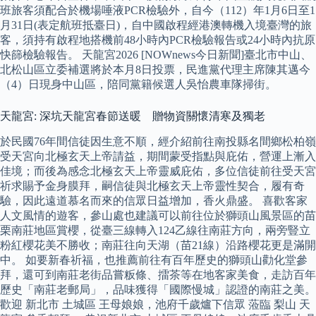
班旅客須配合於機場唾液PCR檢驗外，自今（112）年1月6日至1
月31日(表定航班抵臺日)，自中國啟程經港澳轉機入境臺灣的旅
客，須持有啟程地搭機前48小時內PCR檢驗報告或24小時內抗原
快篩檢驗報告。 天龍宮2026 [NOWnews今日新聞]臺北市中山、
北松山區立委補選將於本月8日投票，民進黨代理主席陳其邁今
（4）日現身中山區，陪同黨籍候選人吳怡農車隊掃街。
天龍宮: 深坑天龍宮春節送暖 贈物資關懷清寒及獨老
於民國76年間信徒因生意不順，經介紹前往南投縣名間鄉松柏嶺
受天宮向北極玄天上帝請益，期間蒙受指點與庇佑，營運上漸入
佳境；而後為感念北極玄天上帝靈威庇佑，多位信徒前往受天宮
祈求賜予金身膜拜，嗣信徒與北極玄天上帝靈性契合，履有奇
驗，因此遠道慕名而來的信眾日益增加，香火鼎盛。 喜歡客家
人文風情的遊客，參山處也建議可以前往位於獅頭山風景區的苗
栗南莊地區賞櫻，從臺三線轉入124乙線往南莊方向，兩旁豎立
粉紅櫻花美不勝收；南莊往向天湖（苗21線）沿路櫻花更是滿開
中。 如要新春祈福，也推薦前往有百年歷史的獅頭山勸化堂參
拜，還可到南莊老街品嘗粄條、擂茶等在地客家美食，走訪百年
歷史「南莊老郵局」，品味獲得「國際慢城」認證的南莊之美。
歡迎 新北市 土城區 王母娘娘，池府千歲爐下信眾 蒞臨 梨山 天