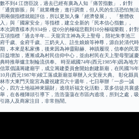
數不到4 江啓臣說，過去已經有廣為人知「痛苦指數」，針對
「通貨膨脹」與「就業機會」進行調查，但人民的生活恐怕無法
用兩個指標就能評估，所以更加入像「經濟發展」、「整體收
入」與「國家安全」等指標，建立全新的「民本信心指數」。
本次調查樣本共934份，從0分的極端悲觀到10分極端樂觀，針對
五項指標「過去半年… 天龍宮主神為天上聖母，陪祀朱李池三
府千歲、金府千歲、三奶夫人、註生娘娘等神尊，源自於清代時
期，本來是私家佛，後來因為神靈顯赫、神蹟履現，信奉的民眾
日益增加，逐漸成為村民信仰中心，並由村民在天上聖母聖誕慶
典時推舉爐主制輪流供奉。 時至岷國74年(西元1985年)因為地方
信眾倡議籌建廟宇，成立籌建委員會開始創建新廟，在民國76年
10月(西元1987年)竣工落成新廟並舉辦入火安座大典。 彰化縣員
林市大東門天龍宮為慶祝建宮六十週年，七日舉辦「一步一誠
心，四方土地福神來賜財」遶境祈福文化活動，眾多信徒共襄盛
舉，在各種陣頭引導下，浩浩蕩蕩在市區內遶境，所到之處，吸
引路人及商家注目，非常熱鬧。