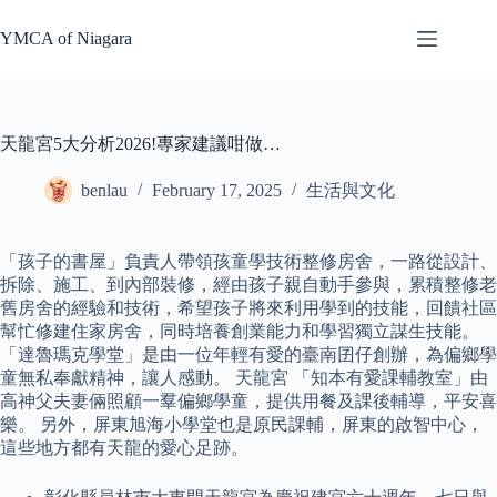
Skip
to
YMCA of Niagara
content
天龍宮5大分析2026!專家建議咁做…
benlau
February 17, 2025
生活與文化
「孩子的書屋」負責人帶領孩童學技術整修房舍，一路從設計、
拆除、施工、到內部裝修，經由孩子親自動手參與，累積整修老
舊房舍的經驗和技術，希望孩子將來利用學到的技能，回饋社區
幫忙修建住家房舍，同時培養創業能力和學習獨立謀生技能。
「達魯瑪克學堂」是由一位年輕有愛的臺南囝仔創辦，為偏鄉學
童無私奉獻精神，讓人感動。 天龍宮 「知本有愛課輔教室」由
高神父夫妻倆照顧一羣偏鄉學童，提供用餐及課後輔導，平安喜
樂。 另外，屏東旭海小學堂也是原民課輔，屏東的啟智中心，
這些地方都有天龍的愛心足跡。