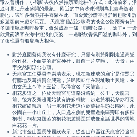
毒友善耕作，小鶴離去後依然持續著此耕作方式；此時前來，沿
途可見牡丹蓮盛開的景象。 附近的中角沙珠灣則為北臺灣衝浪
勝地，讓許多衝浪好手喜聚在此，而金黃沙灘平坦舒適也吸引許
多遊客前來戲水玩耍。 天龍宮 臨近沙珠灣的淡金公路兩旁有許
多咖啡廳及咖啡餐車，儼然成為一條「咖啡公路」，除了可一邊
欣賞衝浪客在海中逐浪的英姿，一邊啜飲香氣四溢的咖啡外，到
了夜晚還有船隻漁火相伴。
對於庭園藝術我沒有什麼研究，只覺有別於剛剛走過高聳
的竹林、小而美的野宮神社，眼前一片空曠，「大景」兩
字突然間浮出心頭。
天龍宮主任委員李崇清表示，現在新建成的廟宇是信眾另
行購地及籌措資金興建，於民國83年在現址動土興建，並
由玄天上帝降下玉旨，取得宮名「天龍宮」。
桐花步道之一位於天龍宮前道路沿路約一公里，天龍宮
前、後方及旁邊開始就有許多桐樹，步道於桐花祭亦可見
桐花繽紛飄落，另一處桐花步道位於萬福生態公園內，此
公園在一小山丘上，入口處左側的兒童遊樂區旁即有多棵
桐樹，桐花祭飄落的桐花把遊樂區鋪成像童話世界的雪地
白花花一片。
新北市金山區長陳國欽表示，從金山市區往天龍宮沿途經