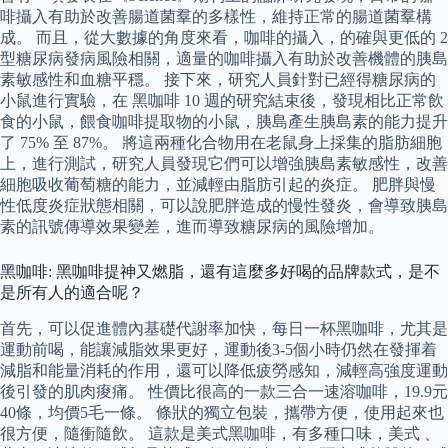
啡攝入有助於改善腸道菌羣的多樣性，維持正常的腸道菌羣構
成。 而且，從大數據的角度來看，咖啡的攝入，的確與更低的 2
型糖尿病發病風險相關，適量的咖啡攝入有助於改善機體的胰島
素敏感性和血糖平穩。 接下來，研究人員針對已經得糖尿病的
小鼠進行實驗，在 黑咖啡 10 週的研究結束後，發現相比正常飲
食的小鼠，餵食咖啡提取物的小鼠，胰島產生胰島素的能力提升
了 75% 至 87%。 將這兩種化合物用在老鼠身上採集的脂肪細胞
上，進行測試，研究人員發現它們可以增強胰島素敏感性，改善
細胞吸收葡萄糖的能力，並減輕由脂肪引起的炎症。 肥胖與慢
性低度炎症狀態相關，可以說肥胖造成的慢性發炎，會導致胰島
素的訊號傳導效果變差，進而導致糖尿病的風險增加。
黑咖啡: 黑咖啡提神又燃脂，還有這麼多好喝的品牌款式，是不
是所有人的適合呢？
首先，可以促進體內基礎代謝率加快，每日一杯黑咖啡，尤其是
運動前喝，能讓減脂效果更好，運動後3-5個小時仍然在發揮着
減脂和能量消耗的作用，還可以降低疲勞感知，減輕高強度運動
後引發的肌肉痠痛。 性價比很高的一款三合一速溶咖啡，19.9元
40條，均價5毛一條。 條狀的獨立包裝，攜帶方便，使用起來也
很方便，隨衝隨飲。 這款是美式黑咖啡，有多種口味，美式 、