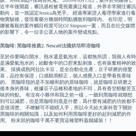
蹊、Jessica或許僅為替死鬼。 2016年6月15日，案件於明娜身亡
近半年後開庭，審訊過程被電視臺廣泛報道，外界非常關注審訊
動向，並一致認定Jessica為兇手。 經過專家證人毒理學家進行毒
物實驗後，發現毒藥分幾個時間點擴散到咖啡內。 在印尼，明
娜被毒殺的案件觸目程度可比OJ Simpson一案，而且在社交媒體
的影響下，令一位非公眾人物的案件變成焦點。
黑咖啡: 黑咖啡推薦2. Nescafé法國烘培即溶咖啡
至於你要喝白開水、熱水還是氣泡水，這都無所謂，我個人有時
是滿愛氣泡水的，給斷食中的口腔來點刺激，也有振奮精神的效
果。 採摘成熟阿拉比卡豆，是全自動化生產，豆子研磨的很驚
喜，品控有保證，口感順滑醇正，個人感覺入口是帶着焦香味
的。 黑咖啡指的是不加糖和奶的原味咖啡，就是咖啡豆研磨之
後本身的香味，根據豆子品種和產地的不同，具有香甘醇酸苦五
味的特點。 有沒有小夥伴和我之前一樣，一聽到黑咖啡就聯想
到可以減肥，但是黑咖啡到底是什麼，爲什麼有減肥的功效都不
是很清楚。 不瞭解可不能瞎入手，所以今天給大家科普下關於
黑咖啡的相關知識，以及如何利用黑咖啡更好的起到減肥的作
用。 粉末狀的咖啡千萬不要買這種塑料蓋鐵罐裝！！