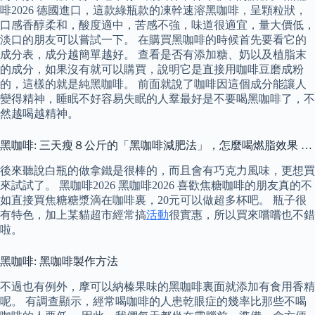
啡2026 德國進口，這款綠瓶款的凍幹速溶黑咖啡，呈顆粒狀，
口感香醇柔和，酸度適中，苦感不強，味道很適宜，量大價低，
淡口的朋友可以嘗試一下。 在購買黑咖啡的時候首先要看它的
成分表，成分越簡單越好。 查看是否有添加糖、奶以及植脂末
的成分，如果沒有就可以購買，說明它是直接用咖啡豆磨成粉
的，這樣的就是純黑咖啡。 前面就說了咖啡因這個成分能讓人
變得精神，睡眠不好容易失眠的人羣最好是不要喝黑咖啡了，不
然越喝越精神。
黑咖啡: 三天瘦８公斤的「黑咖啡減肥法」，怎麼喝燃脂效果 …
後來聽說白瓶的做拿鐵是很棒的，而且會有巧克力風味，更想買
來試試了。 黑咖啡2026 黑咖啡2026 喜歡焦糖咖啡的朋友真的不
如直接買焦糖糖漿滴在咖啡裏，20元可以做超多杯吧。 瓶子很
有特色，加上某貓超市經常搞
活動
很實惠，所以買來嚐嚐也不錯
啦。
黑咖啡: 黑咖啡製作方法
不過也有例外，摩可以納榛果味的黑咖啡裏面就添加有食用香精
呢。 有調查顯示，經常喝咖啡的人患乾眼症的幾率比那些不喝