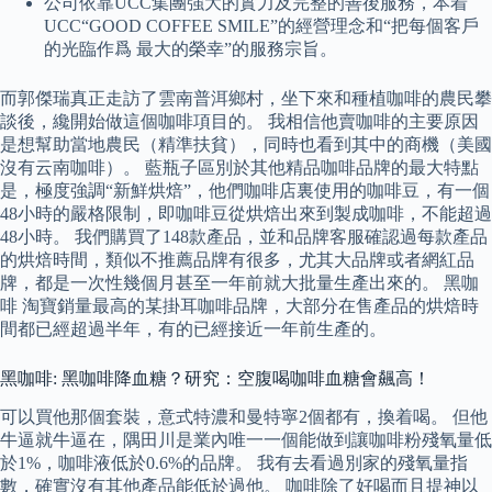
公司依靠UCC集團強大的實力及完整的善後服務，本着
UCC“GOOD COFFEE SMILE”的經營理念和“把每個客戶
的光臨作爲 最大的榮幸”的服務宗旨。
而郭傑瑞真正走訪了雲南普洱鄉村，坐下來和種植咖啡的農民攀
談後，纔開始做這個咖啡項目的。 我相信他賣咖啡的主要原因
是想幫助當地農民（精準扶貧），同時也看到其中的商機（美國
沒有云南咖啡）。 藍瓶子區別於其他精品咖啡品牌的最大特點
是，極度強調“新鮮烘焙”，他們咖啡店裏使用的咖啡豆，有一個
48小時的嚴格限制，即咖啡豆從烘焙出來到製成咖啡，不能超過
48小時。 我們購買了148款產品，並和品牌客服確認過每款產品
的烘焙時間，類似不推薦品牌有很多，尤其大品牌或者網紅品
牌，都是一次性幾個月甚至一年前就大批量生產出來的。 黑咖
啡 淘寶銷量最高的某掛耳咖啡品牌，大部分在售產品的烘焙時
間都已經超過半年，有的已經接近一年前生產的。
黑咖啡: 黑咖啡降血糖？研究：空腹喝咖啡血糖會飆高！
可以買他那個套裝，意式特濃和曼特寧2個都有，換着喝。 但他
牛逼就牛逼在，隅田川是業內唯一一個能做到讓咖啡粉殘氧量低
於1%，咖啡液低於0.6%的品牌。 我有去看過別家的殘氧量指
數，確實沒有其他產品能低於過他。 咖啡除了好喝而且提神以