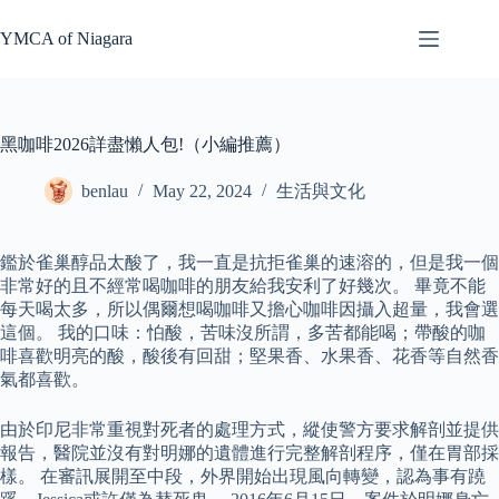
Skip
to
YMCA of Niagara
content
黑咖啡2026詳盡懶人包!（小編推薦）
benlau
May 22, 2024
生活與文化
鑑於雀巢醇品太酸了，我一直是抗拒雀巢的速溶的，但是我一個
非常好的且不經常喝咖啡的朋友給我安利了好幾次。 畢竟不能
每天喝太多，所以偶爾想喝咖啡又擔心咖啡因攝入超量，我會選
這個。 我的口味：怕酸，苦味沒所謂，多苦都能喝；帶酸的咖
啡喜歡明亮的酸，酸後有回甜；堅果香、水果香、花香等自然香
氣都喜歡。
由於印尼非常重視對死者的處理方式，縱使警方要求解剖並提供
報告，醫院並沒有對明娜的遺體進行完整解剖程序，僅在胃部採
樣。 在審訊展開至中段，外界開始出現風向轉變，認為事有蹺