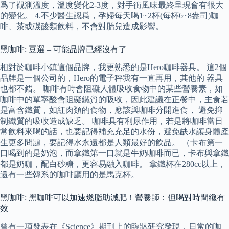
爲了觀測溫度，溫度變化2-3度，對手衝風味最終呈現會有很大
的變化。 4.不少醫生認爲，孕婦每天喝1~2杯(每杯6~8盎司)咖
啡、茶或碳酸類飲料，不會對胎兒造成影響。
黑咖啡: 豆選 – 可能品牌已經沒有了
相對於咖啡小鎮這個品牌，我更熟悉的是Hero咖啡器具。 這2個
品牌是一個公司的，Hero的電子秤我有一直再用，其他的 器具
也都不錯。 咖啡有時會阻礙人體吸收食物中的某些營養素，如
咖啡中的單寧酸會阻礙鐵質的吸收，因此建議在正餐中，主食若
是富含鐵質，如紅肉類的食物，應該與咖啡分開進食， 避免抑
制鐵質的吸收造成缺乏。 咖啡具有利尿作用，若是將咖啡當日
常飲料來喝的話，也要記得補充充足的水份，避免缺水讓身體產
生更多問題，要記得水永遠都是人類最好的飲品。 （卡布第一
口喝到的是奶泡，而拿鐵第一口就是牛奶咖啡而已，卡布與拿鐵
都是奶咖，配白砂糖，更容易融入咖啡。 拿鐵杯在280cc以上，
還有一些韓系的咖啡廳用的是馬克杯。
黑咖啡: 黑咖啡可以加速燃脂助減肥！營養師：但喝對時間纔有
效
曾有一項發表在《Science》期刊上的臨牀研究發現，日常的咖