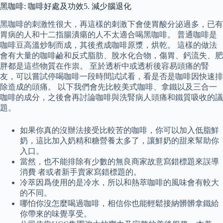
黑咖啡: 咖啡好處及功效5. 減少腦退化
黑咖啡的刺激性很大，再這樣的刺激下會使胃酸分泌過多，已有
胃病的人和十二指腸潰瘍的人不太適合喝黑咖啡。 普通咖啡是
咖啡豆高溫炒制而成，其後煮成咖啡原漿，烘乾。 這樣的做法
會有大量的咖啡鹼和反式脂肪、脫水化合物，傷胃、鈣流失、肥
胖都是這些物質在作祟。 至於透析中或透析後容易頭痛的腎
友，可以嘗試停喝咖啡一段時間試試看，看是否是咖啡因快速排
除造成的頭痛。 以下我們會先比較美式咖啡、拿鐵以及三合一
咖啡的成分，之後會再討論咖啡與洗腎病人頭痛和鐵質吸收的議
題。
如果你真的沒辦法接受比較苦的咖啡，你可以加入低脂鮮
奶，這比加入奶精和糖營養太多了，讓鮮奶的甜來幫助你
入口。
當然，也不能排除有少數的無良商家故意寫錯標題來誤導
消費 者或者新手賣家寫錯標題的。
冷萃因爲使用的是冷水，所以和熱萃咖啡的風味會有較大
的不同。
哪怕你沒怎麼喝過咖啡，相信你也能輕鬆接納髒髒拿鐵給
你帶來的味覺享受。