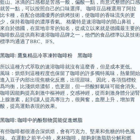
藍山、冰滴的口感都是苦感一般，偏酸一點，而意式整體的口感
就苦一點，可以按照自己的口味選擇。 咖啡豆品種選用了阿拉
比卡種，在配合德國優秀的烘烤技術，使咖啡的香味流失的更
少，保持着咖啡的濃厚香氣。 格蘭特是速溶咖啡的開山鼻祖，
來自於德國，在當地非常的知名，從成立以來就是德國最主要的
咖啡飲品提供商和速溶咖啡品牌之一，他們的食品標準以及技術
標準均通過了BRC、IFS。
黑咖啡: 鷹集精品冷萃凍幹咖啡粉 黑咖啡
所以這種方式萃取的速溶咖啡就沒有這麼香，但是成本更低。
風味：烘焙到這種程度也保留了咖啡的許多獨特風味，熱量開始
進入豆子內部出現焦糖化反應，出現甜味。 因此，各項指標較
爲均衡，比淺烘焙濃郁，也更甜，但一些酸鮮氣味可能會消失。
咖啡因能夠提高刺激中樞神經，交感神經，從而刺激身體分泌腎
上腺激素，起到讓人提高專注力，很興奮，血壓上升，增加胃
酸，提高運動表現的效果。
黑咖啡: 咖啡中的酚類物質能促進燃脂
有些咖啡都很適合深烘焙，會有巧克力、堅果和焦糖的特色風
味。 在運動之前半小時，來杯咖啡，能夠刺激脂肪分解和燃