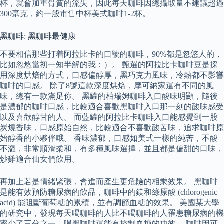
杯，就會加重骨質的流失，因此每天咖啡因總攝取量不建議超過
300毫克，約一般市售中杯美式咖啡1-2杯。
黑咖啡: 黑咖啡最健康
不要相信那些打着阿拉比卡的口號的咖啡，90%都是忽悠人的，
比如忽悠當初一知半解的我：）。 甄選的阿拉比卡咖啡豆是採
用深度烘焙的方式，口感偏醇厚，黑巧克力風味，冷熱都不影響
咖啡的口感。 除了8號這款深度烘焙，摩可納家還有不同的風
味，總有一款滿足你。 黑罐的柏瑞姆咖啡入口酸味明顯，隨後
是濃郁的咖啡口感，比較適合喜歡黑咖啡入口那一刻的酸味感受
以及喜歡醇甘的人。 而藍罐的阿拉比卡咖啡入口能感覺到一股
炭燒香味，口感原始自然，比較適合不喜歡酸苦味，追求咖啡原
始醇香的小夥伴哦。 香味濃郁，口感如美式一樣的純苦，不酸
不澀，非常順滑柔和，有多種風味選擇，並且都是偏甜的口味，
炒雞適合仙女們飲用。
再加上若是情緒緊張，會進而產生更危險的相乘效果。 黑咖啡
是能有效預防糖尿病的飲品，咖啡中的鎂和綠原酸 (chlorogenic
acid) 能阻斷葡萄糖的累積，並有調節血糖的效果。 美國某大學
的研究中，發現每天喝咖啡的人比不喝咖啡的人罹患糖尿病的機
率少了三分之一，喝黑咖啡還能有控制血糖的功效。 咖啡因可