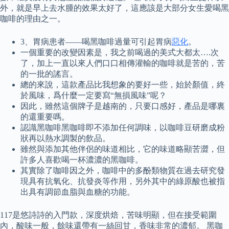
外，就是早上去水腫的效果太好了，這應該是大部分女生愛喝黑
咖啡的理由之一。
3、胃病患者——喝黑咖啡過量可引起胃病
惡化
。
一個重要的改變因素是，我之前喝過的美式大都太….次
了，加上一直以來人們口口相傳灌輸的咖啡就是苦的，苦
的一批的謠言。
總的來說，這款產品比我想象的要好一些，始於顏值，終
於風味，爲什麼一定要寫“無損風味”呢？
因此，雖然這個牌子是越南的，只要口感好，產品是哪裏
的還重要嗎。
認識黑咖啡黑咖啡即不添加任何調味，以咖啡豆研磨成粉
狀再以熱水調製的飲品。
雖然與添加其他伴侶的味道相比，它的味道略顯苦澀，但
許多人喜歡喝一杯濃濃的黑咖啡。
其實除了咖啡因之外，咖啡中的多酚類物質在過去研究發
現具有抗氧化、抗發炎等作用，另外其中的綠原酸也被指
出具有調節血脂與血糖的功能。
117是悠詩詩的入門款，深度烘焙，苦味明顯，但在接受範圍
內，酸味一般，餘味還帶有一絲回甘，香味非常的濃郁。 黑咖