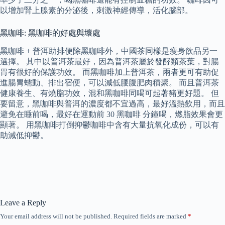
以增加腎上腺素的分泌後，刺激神經傳導，活化腦部。
黑咖啡: 黑咖啡的好處與壞處
黑咖啡 + 普洱助排便除黑咖啡外，中國茶同樣是瘦身飲品另一
選擇。 其中以普洱茶最好，因為普洱茶屬於發酵類茶葉，對腸
胃有很好的保護功效。 而黑咖啡加上普洱茶，兩者更可有助促
進腸胃蠕動、排出宿便，可以減低腰腹肥肉積聚。 而且普洱茶
健康養生、有燒脂功效，混和黑咖啡同喝可起著豬更好題。 但
要留意，黑咖啡與普洱的濃度都不宜過高，最好溫熱飲用，而且
避免在睡前喝，最好在運動前 30 黑咖啡 分鐘喝，燃脂效果會更
顯著。 用黑咖啡打倒抑鬱咖啡中含有大量抗氧化成份，可以有
助減低抑鬱。
Leave a Reply
Your email address will not be published.
Required fields are marked
*