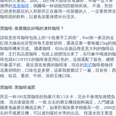
咖啡的人要低。 因此，我們每天都坐在電腦前，準備一盒方便
攜帶的
雀巢咖啡
，偶爾喝一杯就能預防眼睛疾病。 不過，對於
已經患乾眼症的人和那些正在服用一些尿藥的人，一定要禁用含
咖啡因的飲料，以避免加重身體水分流失。
黑咖啡: 推薦幾款好喝的凍幹咖啡？
請留意掛耳咖啡包裝上的“小批量手工烘焙”，Peet第一家店的走
紅很大緣由在於堅持每天新鮮烘焙，通過店裏一臺每爐25kg的德
制咖啡機來完成。 國產咖啡，但illy這個品牌是意大利的咖啡品
牌，主打高品質咖啡，包裝上就體現出來了，在印象中喝過的咖
啡也就KCOFFEE的咖啡液是用紅色的，這個還配了銀色，總體
印象還不錯。 最近朋友推薦的咖啡液，現在的
新式
咖啡都做得
花裏胡哨的，口味也是多變，這家我都嘗試了一遍，目前有：西
柚、桂花、重烘、中烘、深烘五種口味。
黑咖啡: 黑咖啡減肥
而且一杯100克黑咖啡的熱量只有2.5大卡，完全不會增加身體負
擔。 現在家庭飲用，一個 左右的磨豆機就能夠滿足，入門建議
國產鬼齒磨豆機就足夠了，如果對風味要求稍微高一些，2000左
右的手搖磨豆機，可以達到最好水準的出品。 恆溫水壺主要是