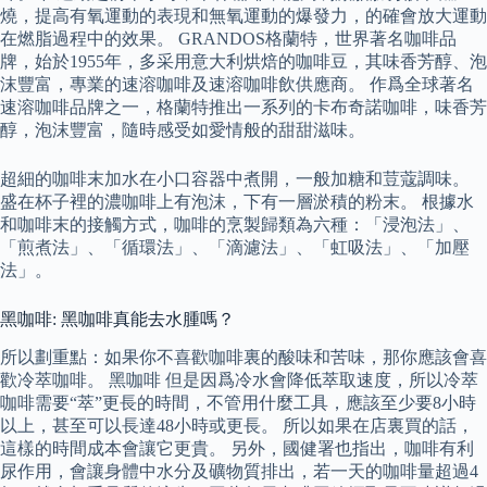
燒，提高有氧運動的表現和無氧運動的爆發力，的確會放大運動
在燃脂過程中的效果。 GRANDOS格蘭特，世界著名咖啡品
牌，始於1955年，多采用意大利烘焙的咖啡豆，其味香芳醇、泡
沫豐富，專業的速溶咖啡及速溶咖啡飲供應商。 作爲全球著名
速溶咖啡品牌之一，格蘭特推出一系列的卡布奇諾咖啡，味香芳
醇，泡沫豐富，隨時感受如愛情般的甜甜滋味。
超細的咖啡末加水在小口容器中煮開，一般加糖和荳蔻調味。
盛在杯子裡的濃咖啡上有泡沫，下有一層淤積的粉末。 根據水
和咖啡末的接觸方式，咖啡的烹製歸類為六種：「浸泡法」、
「煎煮法」、「循環法」、「滴濾法」、「虹吸法」、「加壓
法」。
黑咖啡: 黑咖啡真能去水腫嗎？
所以劃重點：如果你不喜歡咖啡裏的酸味和苦味，那你應該會喜
歡冷萃咖啡。 黑咖啡 但是因爲冷水會降低萃取速度，所以冷萃
咖啡需要“萃”更長的時間，不管用什麼工具，應該至少要8小時
以上，甚至可以長達48小時或更長。 所以如果在店裏買的話，
這樣的時間成本會讓它更貴。 另外，國健署也指出，咖啡有利
尿作用，會讓身體中水分及礦物質排出，若一天的咖啡量超過4