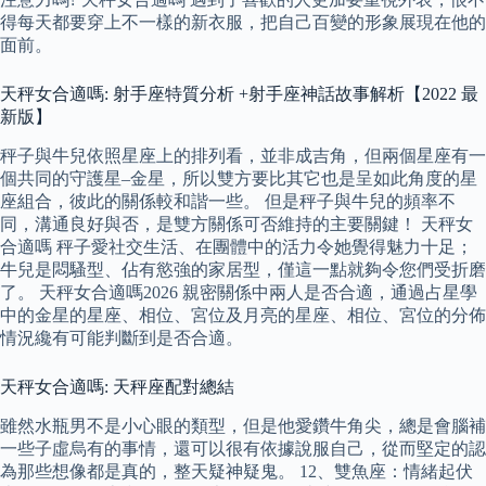
得每天都要穿上不一樣的新衣服，把自己百變的形象展現在他的
面前。
天秤女合適嗎: 射手座特質分析 +射手座神話故事解析【2022 最
新版】
秤子與牛兒依照星座上的排列看，並非成吉角，但兩個星座有一
個共同的守護星–金星，所以雙方要比其它也是呈如此角度的星
座組合，彼此的關係較和諧一些。 但是秤子與牛兒的頻率不
同，溝通良好與否，是雙方關係可否維持的主要關鍵！ 天秤女
合適嗎 秤子愛社交生活、在團體中的活力令她覺得魅力十足；
牛兒是悶騷型、佔有慾強的家居型，僅這一點就夠令您們受折磨
了。 天秤女合適嗎2026 親密關係中兩人是否合適，通過占星學
中的金星的星座、相位、宮位及月亮的星座、相位、宮位的分佈
情況纔有可能判斷到是否合適。
天秤女合適嗎: 天秤座配對總結
雖然水瓶男不是小心眼的類型，但是他愛鑽牛角尖，總是會腦補
一些子虛烏有的事情，還可以很有依據說服自己，從而堅定的認
為那些想像都是真的，整天疑神疑鬼。 12、雙魚座：情緒起伏