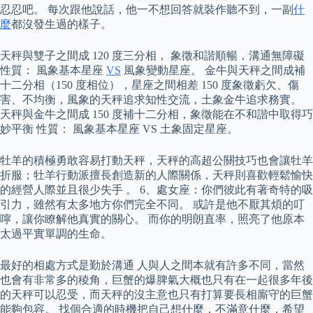
忍忍吧。 每次跟他說話，他一不想回答就裝作聽不到，一副
什
麼
都沒發生過的樣子。
天秤與雙子之間成 120 度三分相， 象徵和諧順暢，溝通無障礙
性質： 風象基本星座
VS
風象變動星座。 金牛與天秤之間成補
十二分相（150 度相位），星座之間相差 150 度象徵虧欠、傷
害、不均衡，風象的天秤追求知性交流，土象金牛追求務實。
天秤與金牛之間成 150 度補十二分相，象徵能在不和諧中取得巧
妙平衡 性質： 風象基本星座 VS 土象固定星座。
牡羊的積極勇敢容易打動天秤，天秤的高超公關技巧也會讓牡羊
折服；牡羊行動派擅長創造新的人際關係，天秤則喜歡輕鬆愉快
的經營人際並且很少失手 。 6、處女座：你們彼此有著奇特的吸
引力，雖然有太多地方你們完全不同。 或許是他不厭其煩的叮
嚀，讓你瞭解他真實的關心。 而你的明朗直率，照亮了他原本
太過平實單調的生命。
最好的相處方式是勤於溝通 人與人之間本就有許多不同，當然
也會有非常多的稜角，巨蟹的爆脾氣大概也只有在一起很多年後
的天秤可以忍受，而天秤的沒主意也只有打算要長相廝守的巨蟹
能夠包容。 找個合適的時機把自己想什麼，不滿意什麼，希望