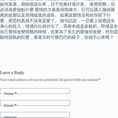
如何改進，都統統說出來，日子也會好過許多。 改變很難，但
必須為愛做點什麼 愛情的力量真得很偉大，它可以讓人徹頭徹
尾的改變以及突飛猛進的成長。 如果說愛情沒有給你留下什
麼，那恐怕真就不該算是愛了。 換句話說，一旦愛上就應該全
身心的投入，情感付出就付出了，吝嗇本就是多餘的，即便是在
自己覺得改變很難的時候，也要為了長久的愛做些改變，特別是
顯得固執的巨蟹，看著天秤可憐巴巴的樣子，你就不心疼嗎？
Leave a Reply
Your email address will not be published.
Required fields are marked
*
Name
*
Email
*
Website