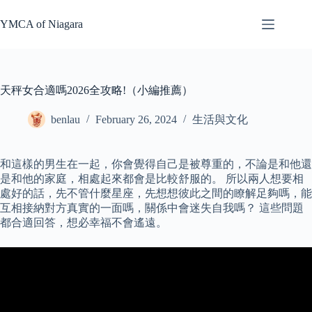
Skip
to
YMCA of Niagara
content
天秤女合適嗎2026全攻略!（小編推薦）
benlau
February 26, 2024
生活與文化
和這樣的男生在一起，你會覺得自己是被尊重的，不論是和他還
是和他的家庭，相處起來都會是比較舒服的。 所以兩人想要相
處好的話，先不管什麼星座，先想想彼此之間的瞭解足夠嗎，能
互相接納對方真實的一面嗎，關係中會迷失自我嗎？ 這些問題
都合適回答，想必幸福不會遙遠。