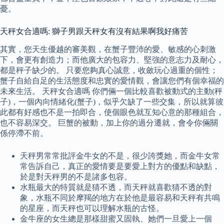
憂。
天秤女合適嗎: 獅子男跟天秤女有沒有結果啊我好痛苦
其實，您天生優越的審美觀，在蟹子豐沛的愛、敏感的心刺激
下，會更有創造力；而他廣大的包容力、堅強的意志力及耐心，
都是秤子缺少的。 只要您夠真心誠意，收斂玩心過重的個性；
蟹子自給自足的生活態度和忠實的愛情觀，會讓您們有個幸福的
未來生活。 天秤女合適嗎 你們倆一個比較喜歡被動式的主動(秤
子)，一個內向情緒化(蟹子)，似乎欠缺了一些交集，所以就算彼
此都有好感也不是一拍即合，使個眼色就互知心意的那種組合，
也不容易深交。 巨蟹的被動，加上你的過分遷就，會令你倆關
係停滯不前。
天秤男常常批評金牛女的不是，很少誇獎她，而金牛女常
常告訴自己，真正的愛情要是要愛上對方的優點和缺點，
於是對天秤男的不是諸多包容。
水瓶最大的特質就是猜不透，而天秤就喜歡猜不透的對
象，水瓶不同於摩羯的地方在於他是最容易和天秤有共鳴
的星座，而天秤也可以理解水瓶的古怪。
金牛座的女生總是那樣甜蜜又固執、她們一旦愛上一個