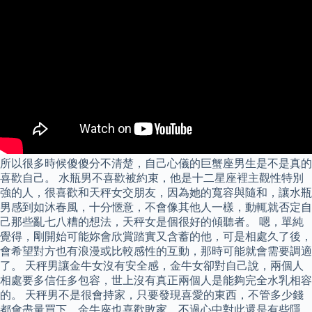
所以很多時候傻傻分不清楚，自己心儀的巨蟹座男生是不是真的
喜歡自己。 水瓶男不喜歡被約束，他是十二星座裡主觀性特別
強的人，很喜歡和天秤女交朋友，因為她的寬容與隨和，讓水瓶
男感到如沐春風，十分愜意，不會像其他人一樣，動輒就否定自
己那些亂七八糟的想法，天秤女是個很好的傾聽者。 嗯，單純
覺得，剛開始可能妳會欣賞踏實又含蓄的他，可是相處久了後，
會希望對方也有浪漫或比較感性的互動，那時可能就會需要調適
了。 天秤男讓金牛女沒有安全感，金牛女卻對自己說，兩個人
相處要多信任多包容，世上沒有真正兩個人是能夠完全水乳相容
的。 天秤男不是很會持家，只要發現喜愛的東西，不管多少錢
都會盡量買下，金牛座也喜歡敗家，不過心中對此還是有些隱