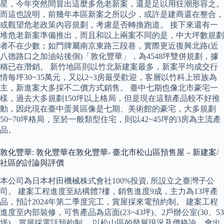
星，今年突然間冒出這麼多危老新案，還是足以用狂潮形容之。
而這也說明，前幾年本區新案之所以少，或許是建商還在整合，
或觀望危老政策內容規劃，考慮是否轉換跑道。 接下來還有一
堆危老新案準備推出，而且和以上兩案不同的是，中大坪數規劃
者不在少數；如門牌屬南京東路三段巷，實際更近復興北路(近
八德路口之加油站後側)「敦化豐華」，為4548坪雙併規劃，據
稱已在潛銷。 新竹地區則以竹北新建案最多，新案平均成交行
情每坪30~35萬元，又以2~3房最受歡迎，客層以竹科上班族為
主，新進案大多採不二價方式銷售。 臺中七期也像北市豪宅一
樣，過去大多規劃150坪以上格局，但是現在這類產品較不好推
動，因此現在臺中蛋黃區像是七期、美術館的豪宅，大多規劃
50~70坪格局，至於一般類型住宅，則以42~45坪的3房為主流產
品。
敦化豐華: 敦化豐華在敦化豐華- 臺北市松山區預售屋 – 新建案/
社區的討論與評價
本公司為日本村田機械株式會社100%投資, 所設立之臺灣子公
司。 建案工程進度至結構體7樓，銷售進度9成，主力為13坪產
品，預計2024年第二季度完工，賞屋採來電預約制。 建案工程
進度至內部裝修，可售產品為店面(23~43坪)、2戶辦公室(30、53
坪)，賞屋採電話預約制。 以松山區的發展現況及價格論，會出