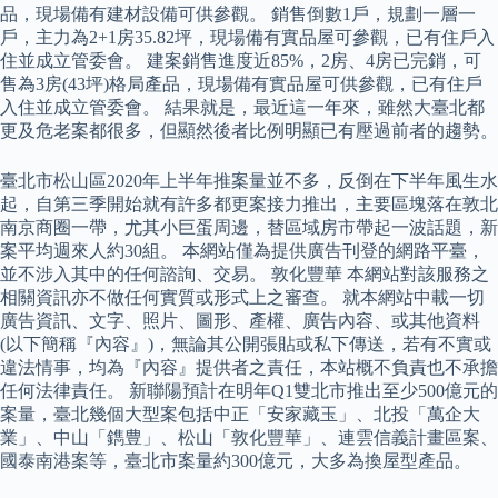
品，現場備有建材設備可供參觀。 銷售倒數1戶，規劃一層一
戶，主力為2+1房35.82坪，現場備有實品屋可參觀，已有住戶入
住並成立管委會。 建案銷售進度近85%，2房、4房已完銷，可
售為3房(43坪)格局產品，現場備有實品屋可供參觀，已有住戶
入住並成立管委會。 結果就是，最近這一年來，雖然大臺北都
更及危老案都很多，但顯然後者比例明顯已有壓過前者的趨勢。
臺北市松山區2020年上半年推案量並不多，反倒在下半年風生水
起，自第三季開始就有許多都更案接力推出，主要區塊落在敦北
南京商圈一帶，尤其小巨蛋周邊，替區域房市帶起一波話題，新
案平均週來人約30組。 本網站僅為提供廣告刊登的網路平臺，
並不涉入其中的任何諮詢、交易。 敦化豐華 本網站對該服務之
相關資訊亦不做任何實質或形式上之審查。 就本網站中載一切
廣告資訊、文字、照片、圖形、產權、廣告內容、或其他資料
(以下簡稱『內容』)，無論其公開張貼或私下傳送，若有不實或
違法情事，均為『內容』提供者之責任，本站概不負責也不承擔
任何法律責任。 新聯陽預計在明年Q1雙北市推出至少500億元的
案量，臺北幾個大型案包括中正「安家藏玉」、北投「萬企大
業」、中山「鐫豊」、松山「敦化豐華」、連雲信義計畫區案、
國泰南港案等，臺北市案量約300億元，大多為換屋型產品。