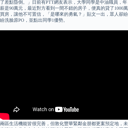
了差點昏倒。」日前有PTT網友表示，大學同學是中油職員，年
薪是90萬元，最近對方看到一間不錯的房子，便真的貸了1000萬
買房，讓他不可置信，「是哪來的勇氣？」貼文一出，眾人卻紛
紛洗臉原PO，並點出同學1優勢。
兩區生活機能皆很完善，但敦化豐華緊鄰金朋都更案預定地，未