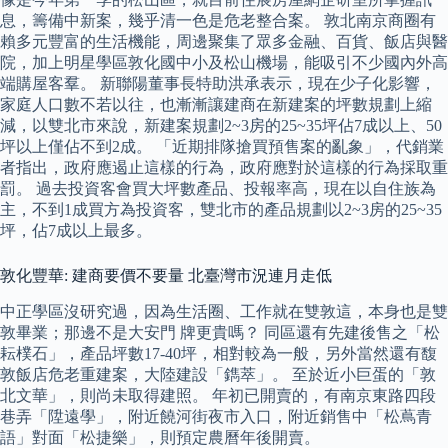
息，籌備中新案，幾乎清一色是危老整合案。 敦北南京商圈有
賴多元豐富的生活機能，周邊聚集了眾多金融、百貨、飯店與醫
院，加上明星學區敦化國中小及松山機場，能吸引不少國內外高
端購屋客羣。 新聯陽董事長特助洪承表示，現在少子化影響，
家庭人口數不若以往，也漸漸讓建商在新建案的坪數規劃上縮
減，以雙北市來說，新建案規劃2~3房的25~35坪佔7成以上、50
坪以上僅佔不到2成。 「近期排隊搶買預售案的亂象」，代銷業
者指出，政府應遏止這樣的行為，政府應對於這樣的行為採取重
罰。 過去投資客會買大坪數產品、投報率高，現在以自住族為
主，不到1成買方為投資客，雙北市的產品規劃以2~3房的25~35
坪，佔7成以上最多。
敦化豐華: 建商要價不要量 北臺灣市況連月走低
中正學區沒研究過，因為生活圈、工作就在雙敦這，本身也是雙
敦畢業；那邊不是大安門 牌更貴嗎？ 同區還有先建後售之「松
耘樸石」，產品坪數17-40坪，相對較為一般，另外當然還有馥
敦飯店危老重建案，大陸建設「鐫萃」。 至於近小巨蛋的「敦
北文華」，則尚未取得建照。 年初已開賣的，有南京東路四段
巷弄「陞遠學」，附近饒河街夜市入口，附近銷售中「松蔦青
語」對面「松捷樂」，則預定農曆年後開賣。