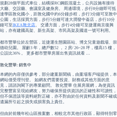
規劃28個平面式車位，結構採RC鋼筋混凝土，公共設施有接待
大廳、交誼廳、會議室及健身房。 周邊環境，步行8分鐘即可抵
達學區敦化國小，距敦化國中約6分鐘步程，步行3分鐘可至敦中
公園，生活採買方面，步行5分鐘可達大潤發中崙店，步行10分
鐘可至
IKEA敦北店
。 交通方面，步行4分鐘可至捷運南京復興
站，亦有建國高架、新生高架、市民高架及國道一號可利用。
都市豐華位於左營區，近捷運生態園區站、博文兒童遊戲場、崇
德幼兒園。 屋齡3 年，總戶數52 ， 2 房/ 26~28 坪，樓高15 樓，
公設比36% 。 更多都市豐華房屋出售資訊就看 …
敦化豐華: 銷售中
本網的內容僅供參考，部分建案新聞稿，由案場客戶端提供，本
網站僅受理刊登。 如網友們需要投資、財務或其他方面的意
見，請諮詢閣下的專業顧問。 敦化豐華 住展房屋網，為使資訊
完整豐富呈現給網友，努力確保所提供資訊的正確性和可讀性，
但不保證該等資料絕對正確，亦不對由於任何資料及新聞不確或
遺漏所引起之損失或損害負上責任。
但由於前幾年松山區推案數，相較北市其他行政區，顯得特別零