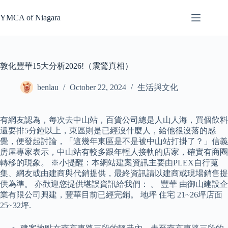
Skip
to
YMCA of Niagara
content
敦化豐華15大分析2026!（震驚真相）
benlau
October 22, 2024
生活與文化
有網友認為，每次去中山站，百貨公司總是人山人海，買個飲料
還要排5分鐘以上，東區則是已經沒什麼人，給他很沒落的感
覺，便發起討論，「這幾年東區是不是被中山站打掛了？」信義
房屋專家表示，中山站有較多跟年輕人接軌的店家，確實有商圈
轉移的現象。 ※小提醒：本網站建案資訊主要由PLEX自行蒐
集、網友或由建商與代銷提供，最終資訊請以建商或現場銷售提
供為準。 亦歡迎您提供堪誤資訊給我們： 。 豐華 由御山建設企
業有限公司興建，豐華目前已經完銷。 地坪 住宅 21~26坪店面
25~32坪.