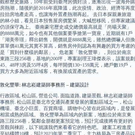
觀察歷史脈絡，10年前受到臺灣房價封頂，逐漸出現一波海外購
房熱潮，隨後約於2016年底降溫，此次疫情、政治、經濟等再度
拉抬房地產走高，也讓海外置產熱潮再起。 去日本探親兼旅遊
的林小姐，看見日本預售屋房價驚呆，大喊想移民，但專家建議
仍須保守為上。 臺南豪宅歷史成交總價最高就是「尚暘天聚」
的8888萬元，如今也有其他個案要爭搶第一寶座，近期就有1戶
「湖美帝璟」釋出銷售，開價就是8888萬元，雖然總價嚇人但換
算單價41萬元其實不算高，銷售房仲則認為有興趣的買方考慮的
是「買到什麼樣的鄰居」。 危老案「敦化豐華」，則位於南京
東路三段256巷，基地約200坪，專案副理王瑋傑表示，該案規劃
45、48坪3房及55坪4房，每坪開價130~159萬元，總戶數19戶，
買方大多為附近區域客，有換屋或置產的需求。
敦化豐華: 林志崧建築師事務所 – 建築設計
行政區域, 松山區, 營造公司. 面臨道路, 建築景觀, 林志崧建築師
事務所. 松山區是臺北市交通與產業發展的重點區域之一，松山
機場、臺北小巨蛋、百貨商場、購物中心皆在此區域內，是發展
相當成熟的區域。 敦化豐華為區域內的新案，地點位於南京東
路三段256巷，緊鄰金朋都更案預定地，預計完成後將有更好的
景觀與棟距，以下就讓我們來看看它的特色吧。 建案工程進度
至結構體10樓，預計2023年第二季完工，主力格局為三房產品以