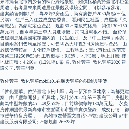
來將擁有北市內少有的棟距綠地景觀，雖價格稍高於臺北小巨蛋
周遭，若考量未來周遭居住景觀及環境空間，可以參考參考。
建案銷售倒數1戶，為28坪2房產品，尚有廣告戶2030萬起(車位
另購)，住戶已入住並成立管委會。 看到民生社區，成屋案「久
泰敦品」為豪宅定位產品，規劃60坪開放式格局，開價130~150
萬元/坪，自今年第三季人員進場後，詢問度就很不錯。 至於預
售屋則是延壽國宅範圍內的「民生鉑月」及「中工耘翠」兩案，
目前兩案銷售均至尾聲，可售均為大坪數3~4房換屋型產品，由
於總價帶較高，去化較為緩慢。 工程地點：臺北市松山區南京
東路三段256巷53號; 工程概要：RC造，地下3層，地上11層; 樓
地板面積：4,266㎡ (1,291坪). 案 名, 敦化豐華, 敦化豐華2026 建
設公司, 豐華開發.
敦化豐華: 敦化豐華mobile01在順天豐華的討論與評價
「敦化豐華」位於臺北市松山區，為一新預售屋建案，為都更建
案，由「豐華開發」所興建，預計於2022年第三季完工，房型規
劃為中型坪數的45、48及55坪，目前牌價每坪130萬元起。 永慶
房仲網提供最新高雄市左營區都市豐華實價登錄、成交行情、都
市豐華待售房屋， … 高雄市左營區文自路325號; 建設公司 都市
建設股份有限公司; 坪數規劃 26~28坪 …