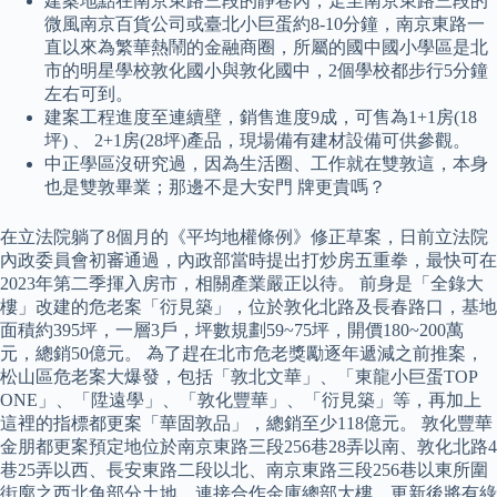
建案地點在南京東路三段的靜巷內，走至南京東路三段的
微風南京百貨公司或臺北小巨蛋約8-10分鐘，南京東路一
直以來為繁華熱鬧的金融商圈，所屬的國中國小學區是北
市的明星學校敦化國小與敦化國中，2個學校都步行5分鐘
左右可到。
建案工程進度至連續壁，銷售進度9成，可售為1+1房(18
坪) 、 2+1房(28坪)產品，現場備有建材設備可供參觀。
中正學區沒研究過，因為生活圈、工作就在雙敦這，本身
也是雙敦畢業；那邊不是大安門 牌更貴嗎？
在立法院躺了8個月的《平均地權條例》修正草案，日前立法院
內政委員會初審通過，內政部當時提出打炒房五重拳，最快可在
2023年第二季揮入房市，相關產業嚴正以待。 前身是「全錄大
樓」改建的危老案「衍見築」，位於敦化北路及長春路口，基地
面積約395坪，一層3戶，坪數規劃59~75坪，開價180~200萬
元，總銷50億元。 為了趕在北市危老獎勵逐年遞減之前推案，
松山區危老案大爆發，包括「敦北文華」、「東龍小巨蛋TOP
ONE」、「陞遠學」、「敦化豐華」、「衍見築」等，再加上
這裡的指標都更案「華固敦品」，總銷至少118億元。 敦化豐華
金朋都更案預定地位於南京東路三段256巷28弄以南、敦化北路4
巷25弄以西、長安東路二段以北、南京東路三段256巷以東所圍
街廓之西北角部分土地，連接合作金庫總部大樓，更新後將有綠