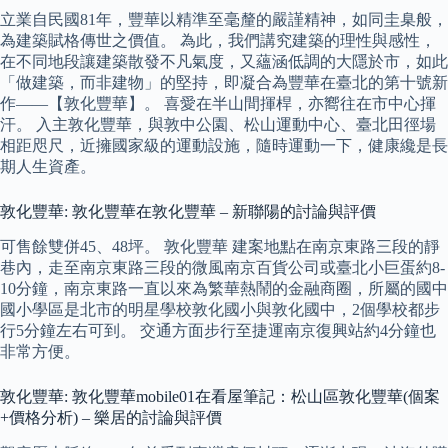
立業自民國81年，豐華以精準至毫釐的嚴謹精神，如同圭臬般，
為建築賦格傳世之價值。 為此，我們講究建築的理性與感性，
在不同地段讓建築散發不凡氣度，又蘊涵低調的大隱於市，如此
「做建築，而非建物」的堅持，即凝合為豐華在臺北的第十號新
作——【敦化豐華】。 喜愛在半山間揮桿，亦嚮往在市中心揮
汗。 入主敦化豐華，與敦中公園、松山運動中心、臺北田徑場
相距咫尺，近擁國家級的運動設施，隨時運動一下，健康纔是長
期人生資產。
敦化豐華: 敦化豐華在敦化豐華 – 新聯陽的討論與評價
可售餘雙併45、48坪。 敦化豐華 建案地點在南京東路三段的靜
巷內，走至南京東路三段的微風南京百貨公司或臺北小巨蛋約8-
10分鐘，南京東路一直以來為繁華熱鬧的金融商圈，所屬的國中
國小學區是北市的明星學校敦化國小與敦化國中，2個學校都步
行5分鐘左右可到。 交通方面步行至捷運南京復興站約4分鐘也
非常方便。
敦化豐華: 敦化豐華mobile01在看屋筆記：松山區敦化豐華(個案
+價格分析) – 樂居的討論與評價