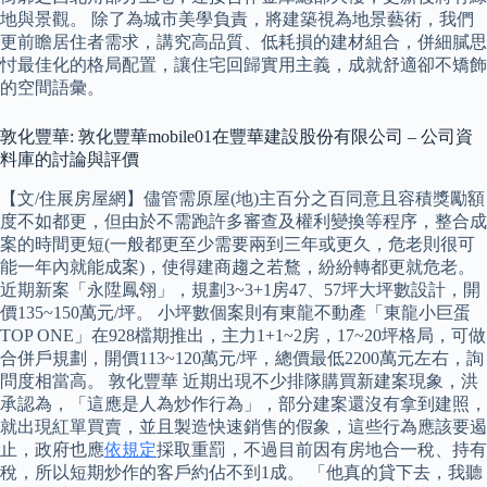
地與景觀。 除了為城市美學負責，將建築視為地景藝術，我們
更前瞻居住者需求，講究高品質、低耗損的建材組合，併細膩思
忖最佳化的格局配置，讓住宅回歸實用主義，成就舒適卻不矯飾
的空間語彙。
敦化豐華: 敦化豐華mobile01在豐華建設股份有限公司 – 公司資
料庫的討論與評價
【文/住展房屋網】儘管需原屋(地)主百分之百同意且容積獎勵額
度不如都更，但由於不需跑許多審查及權利變換等程序，整合成
案的時間更短(一般都更至少需要兩到三年或更久，危老則很可
能一年內就能成案)，使得建商趨之若鶩，紛紛轉都更就危老。
近期新案「永陞鳳翎」，規劃3~3+1房47、57坪大坪數設計，開
價135~150萬元/坪。 小坪數個案則有東龍不動產「東龍小巨蛋
TOP ONE」在928檔期推出，主力1+1~2房，17~20坪格局，可做
合併戶規劃，開價113~120萬元/坪，總價最低2200萬元左右，詢
問度相當高。 敦化豐華 近期出現不少排隊購買新建案現象，洪
承認為，「這應是人為炒作行為」，部分建案還沒有拿到建照，
就出現紅單買賣，並且製造快速銷售的假象，這些行為應該要遏
止，政府也應
依規定
採取重罰，不過目前因有房地合一稅、持有
稅，所以短期炒作的客戶約佔不到1成。 「他真的貸下去，我聽