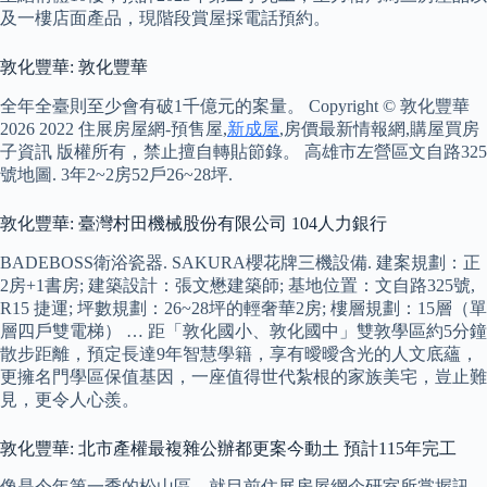
及一樓店面產品，現階段賞屋採電話預約。
敦化豐華: 敦化豐華
全年全臺則至少會有破1千億元的案量。 Copyright © 敦化豐華
2026 2022 住展房屋網-預售屋,
新成屋
,房價最新情報網,購屋買房
子資訊 版權所有，禁止擅自轉貼節錄。 高雄市左營區文自路325
號地圖. 3年2~2房52戶26~28坪.
敦化豐華: 臺灣村田機械股份有限公司 104人力銀行
BADEBOSS衛浴瓷器. SAKURA櫻花牌三機設備. 建案規劃：正
2房+1書房; 建築設計：張文懋建築師; 基地位置：文自路325號,
R15 捷運; 坪數規劃：26~28坪的輕奢華2房; 樓層規劃：15層（單
層四戶雙電梯） … 距「敦化國小、敦化國中」雙敦學區約5分鐘
散步距離，預定長達9年智慧學籍，享有曖曖含光的人文底蘊，
更擁名門學區保值基因，一座值得世代紮根的家族美宅，豈止難
見，更令人心羨。
敦化豐華: 北市產權最複雜公辦都更案今動土 預計115年完工
像是今年第一季的松山區，就目前住展房屋網企研室所掌握訊