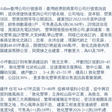
AiBee臺灣公司行號搜尋：臺灣經濟部商業司公司行號查詢資
料，提供便捷快速查詢公司行號名稱、公司地址、資本額、營業
項目、營業狀態等等公開資訊。 建案預計2022/10月底申請使
照，銷售倒數最後1戶，可售產品為3房(36.94坪)，詳情請洽現
場，賞屋請先電話預約。 豐華開發股份有限公司,參與建案：敦
化豐華,臨沂豐華,大安紳鄰,華山豐華。 同樣已在收訂的，還有長
春路近敦化北路口，忠泰、永沛合建，璞園代銷之「衍見築」，
規劃48-85坪產品，開價預計將超過180萬/坪。 敦化北路巷內璞
園建築舊辦公室，與寶徠之合建案，坪數更大，為63及78坪。
小坪數設計則有磐鼎建設的「敦北文華」，坪數預計規劃20~45
坪。 敦化豐華 位於松山區，近捷運南京復興站、敦中公園、格
爾幼兒園。 總戶數23 ， 3~4 房/ 45~55 坪，樓高11 敦化豐華
樓，公設比36% 。 更多敦化豐華房屋出售資訊就看樂屋網。
建坪 住宅 64~67坪店面 73~80坪. 從棒球場到小巨蛋，從中興百
貨到微風南京，「敦化豐華」立身松山區中正裏，為敦北、南
京、復興三大商圈樞紐，繁華璀璨幾近半世紀，登頂首都圈富庶
世襲之地，市心風華永固不息。 建案工程進度至連續壁，銷售
進度9成，可售為1+1房(18坪) 、 敦化豐華2026 2+1房(28坪)產