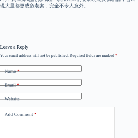
現大量都更或危老案，完全不令人意外。
Leave a Reply
Your email address will not be published.
Required fields are marked
*
Name
*
Email
*
Website
Add Comment
*