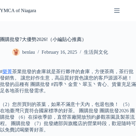
Skip
to
YMCA of Niagara
content
團購批發7大優勢2026!（小編貼心推薦）
benlau
February 16, 2025
生活與文化
#
樂菁
茶業批發的倉庫就是茶行夥伴的倉庫，方便茶商，茶行批
發銷售。 讓您好作生意，高品質好貨色讓您的客戶源源不絕！
批發的品種有 團購批發 #四季丶金萱丶翠玉丶青心、貨量充足滿
足各地茶行批發需求。
（2）您所買到的茶葉，如果不滿意十天內，包退包換！ （5）
在地臺灣只賣符合國家標準的好茶。 團購批發 團購批發2026 團
購批發 （6）在採收季節，直營茶廠開放預約參觀茶園及製茶流
程。 團購批發 （7）批發總部與旗艦店的營業時段，歡迎隨時可
以免費試喝樂菁好茶。