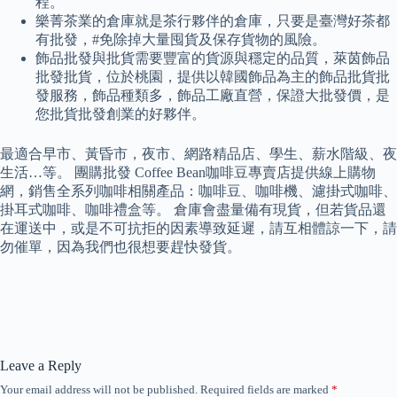
程。
樂菁茶業的倉庫就是茶行夥伴的倉庫，只要是臺灣好茶都
有批發，#免除掉大量囤貨及保存貨物的風險。
飾品批發與批貨需要豐富的貨源與穩定的品質，萊茵飾品
批發批貨，位於桃園，提供以韓國飾品為主的飾品批貨批
發服務，飾品種類多，飾品工廠直營，保證大批發價，是
您批貨批發創業的好夥伴。
最適合早市、黃昏市，夜市、網路精品店、學生、薪水階級、夜
生活…等。 團購批發 Coffee Bean咖啡豆專賣店提供線上購物
網，銷售全系列咖啡相關產品：咖啡豆、咖啡機、濾掛式咖啡、
掛耳式咖啡、咖啡禮盒等。 倉庫會盡量備有現貨，但若貨品還
在運送中，或是不可抗拒的因素導致延遲，請互相體諒一下，請
勿催單，因為我們也很想要趕快發貨。
Leave a Reply
Your email address will not be published.
Required fields are marked
*