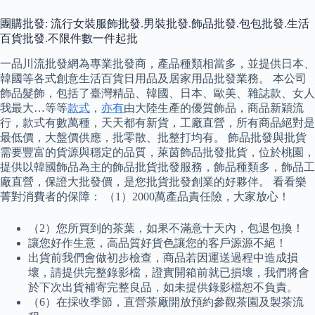
團購批發: 流行女裝服飾批發.男裝批發.飾品批發.包包批發.生活
百貨批發.不限件數一件起批
一品川流批發網為專業批發商，產品種類相當多，並提供日本、
韓國等各式創意生活百貨日用品及居家用品批發業務。 本公司
飾品髮飾，包括了臺灣精品、韓國、日本、歐美、雜誌款、女人
我最大…等等
款式
，
亦有
由大陸生產的優質飾品，商品新穎流
行，款式有數萬種，天天都有新貨，工廠直營，所有商品絕對是
最低價，大盤價供應，批零散、批整打均有。 飾品批發與批貨
需要豐富的貨源與穩定的品質，萊茵飾品批發批貨，位於桃園，
提供以韓國飾品為主的飾品批貨批發服務，飾品種類多，飾品工
廠直營，保證大批發價，是您批貨批發創業的好夥伴。 看看樂
菁對消費者的保障： （1）2000萬產品責任險，大家放心！
（2）您所買到的茶葉，如果不滿意十天內，包退包換！
讓您好作生意，高品質好貨色讓您的客戶源源不絕！
出貨前我們會做初步檢查，商品若因運送過程中造成損
壞，請提供完整錄影檔，證實開箱前就已損壞，我們將會
於下次出貨補寄完整良品，如未提供錄影檔恕不負責。
（6）在採收季節，直營茶廠開放預約參觀茶園及製茶流