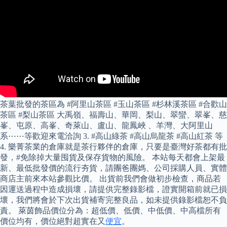
茶葉批發的茶區為 #阿里山茶區 #玉山茶區 #杉林溪茶區 #合歡山
茶區 #梨山茶區 大禹嶺、福壽山、華岡、梨山、翠蠻、翠峯、慈
峯、屯原、高峯、奇萊山、盧山、龍鳳峽 、羊灣、大阿里山
系⋯⋯等歡迎來電洽詢 3. #高山綠茶 #高山烏龍茶 #高山紅茶 等
4. 樂菁茶業的倉庫就是茶行夥伴的倉庫，只要是臺灣好茶都有批
發，#免除掉大量囤貨及保存貨物的風險。 本站每天都會上架最
新、最低批發價的流行夯貨，請團爸團媽、公司採購人員、實體
商店主前來本站參觀比價。 出貨前我們會做初步檢查，商品若
因運送過程中造成損壞，請提供完整錄影檔，證實開箱前就已損
壞，我們將會於下次出貨補寄完整良品，如未提供錄影檔恕不負
責。 萊茵飾品價位分為：超低價、低價、中低價、中高檔所有
價位均有，價位絕對超實在又
便宜
。