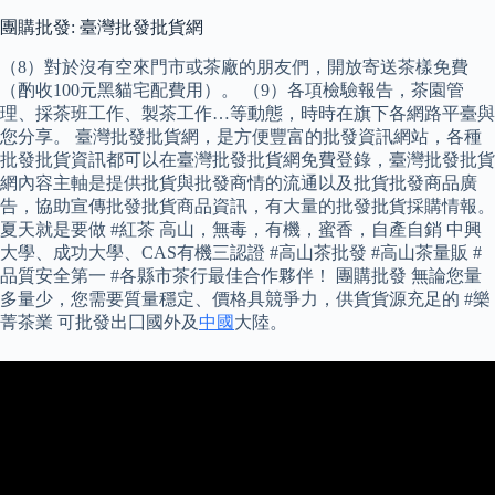
團購批發: 臺灣批發批貨網
（8）對於沒有空來門市或茶廠的朋友們，開放寄送茶樣免費
（酌收100元黑貓宅配費用）。 （9）各項檢驗報告，茶園管
理、採茶班工作、製茶工作…等動態，時時在旗下各網路平臺與
您分享。 臺灣批發批貨網，是方便豐富的批發資訊網站，各種
批發批貨資訊都可以在臺灣批發批貨網免費登錄，臺灣批發批貨
網內容主軸是提供批貨與批發商情的流通以及批貨批發商品廣
告，協助宣傳批發批貨商品資訊，有大量的批發批貨採購情報。
夏天就是要做 #紅茶 高山，無毒，有機，蜜香，自產自銷 中興
大學、成功大學、CAS有機三認證 #高山茶批發 #高山茶量販 #
品質安全第一 #各縣市茶行最佳合作夥伴！ 團購批發 無論您量
多量少，您需要質量穩定、價格具競爭力，供貨貨源充足的 #樂
菁茶業 可批發出囗國外及
中國
大陸。