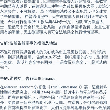
堅固領洗者的信德生活，以聖體聖事滋養人的超性者。 在教會
初期曾有人以爲，在領過這三件聖事之後如果再犯大罪，就註定
永遠喪亡，不可救藥。 爲了憐憫領洗後又不幸犯罪，他又建立
了告解聖事。 在普通情況中，天主教聖職人員只能對天主教信
徒，合法施行聖事(天主教法典844條一項)。 但對東方教會人
士，縱然尚未完全和天主教共融，如果自動請求告解，並且也有
應有的準備，天主教聖職人員可合法地爲之施行懺悔聖事。
告解: 告解告解聖事的禮儀及地點
不過司鐸爲認識告解人的良心或爲出主意更較妥善，加以質詢
時，則須誠實說明。 告解2026 不然，則犯褻聖的詐欺，足使聖
事無效。 告明的完全性有兩種：一是實質的完全，一是形式的
完全。
告解: 辦神功 – 告解聖事 Penance
在Marcella Hackbardt的影集《True Confessionals》裏，這種特殊
性顯得尤爲突出。 採用了中心構圖，照片中的教堂顯得有些冷
清，而在這種襯托下，告解亭除了作爲這個宗教建築的一部分
外，更像是一個充滿戲劇性地小天地。 在這裏，任何的教條相
對而言都顯得沒那麼重要了，人們只是單純地來解決自己最深層