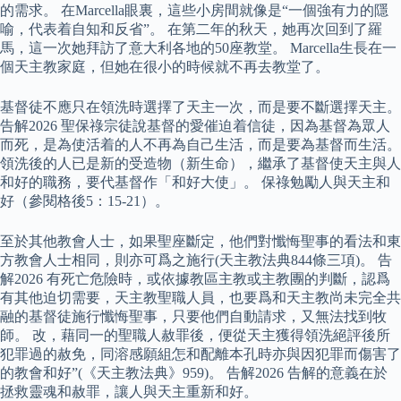
的需求。 在Marcella眼裏，這些小房間就像是“一個強有力的隱
喻，代表着自知和反省”。 在第二年的秋天，她再次回到了羅
馬，這一次她拜訪了意大利各地的50座教堂。 Marcella生長在一
個天主教家庭，但她在很小的時候就不再去教堂了。
基督徒不應只在領洗時選擇了天主一次，而是要不斷選擇天主。
告解2026 聖保祿宗徒說基督的愛催迫着信徒，因為基督為眾人
而死，是為使活着的人不再為自己生活，而是要為基督而生活。
領洗後的人已是新的受造物（新生命），繼承了基督使天主與人
和好的職務，要代基督作「和好大使」。 保祿勉勵人與天主和
好（參閱格後5：15-21）。
至於其他教會人士，如果聖座斷定，他們對懺悔聖事的看法和東
方教會人士相同，則亦可爲之施行(天主教法典844條三項)。 告
解2026 有死亡危險時，或依據教區主教或主教團的判斷，認爲
有其他迫切需要，天主教聖職人員，也要爲和天主教尚未完全共
融的基督徒施行懺悔聖事，只要他們自動請求，又無法找到牧
師。 改，藉同一的聖職人赦罪後，便從天主獲得領洗絕評後所
犯罪過的赦免，同溶感願組怎和配離本孔時亦與因犯罪而傷害了
的教會和好”(《天主教法典》959)。 告解2026 告解的意義在於
拯救靈魂和赦罪，讓人與天主重新和好。