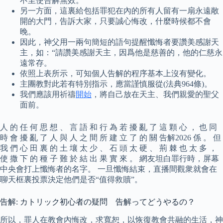
不至使告解無效。
另一方面，這裏給包括罪犯在內的所有人留有一扇永遠敞
開的大門，告訴大家，只要誠心悔改，什麼時候都不會
晚。
因此，神父用一兩句簡短的語句提醒懺悔者要讚美感謝天
主，如：“請讚美感謝天主，因爲他是慈善的，他的仁慈永
遠常存。
依照上表所示，可知個人告解的程序基本上沒有變化。
主團教對此若有特別指示，應當謹慎服從(法典964條)。
我們應該用祈禱
開始
，將自己放在天主、我們親愛的聖父
面前。
人 的 任 何 思 想 、 言 語 和 行 為 若 擾 亂 了 這 顆 心 ， 也 同
時 會 擾 亂 了 人 與 人 之 間 所 建 立 了 的 關 告解2026 係 。 但
我 們 心 田 裏 的 土 壤 太 少 、 石 頭 太 硬 、 荊 棘 也 太 多 ，
使 撒 下 的 種 子 難 於 結 出 果 實 來 。 網友坦白罪行時，屏幕
中央會打上懺悔者的名字。 一旦懺悔結束，直播間觀衆就會在
聊天框裏投票決定他們是否“值得救贖”。
告解: カトリック初心者の疑問 告解ってどうやるの？
所以，罪人在教會內悔改，求寬恕，以恢復教會共融的生活，神