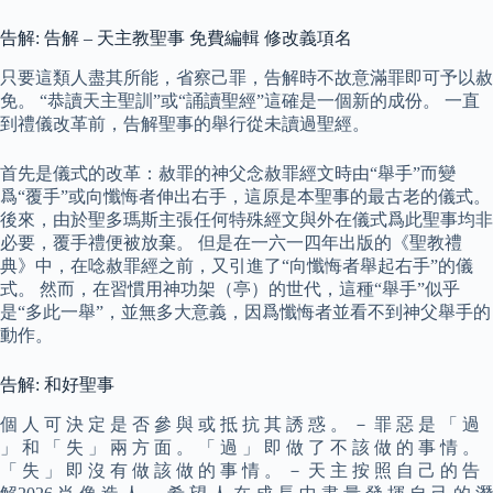
告解: 告解 – 天主教聖事 免費編輯 修改義項名
只要這類人盡其所能，省察己罪，告解時不故意滿罪即可予以赦
免。 “恭讀天主聖訓”或“誦讀聖經”這確是一個新的成份。 一直
到禮儀改革前，告解聖事的舉行從未讀過聖經。
首先是儀式的改革：赦罪的神父念赦罪經文時由“舉手”而變
爲“覆手”或向懺悔者伸出右手，這原是本聖事的最古老的儀式。
後來，由於聖多瑪斯主張任何特殊經文與外在儀式爲此聖事均非
必要，覆手禮便被放棄。 但是在一六一四年出版的《聖教禮
典》中，在唸赦罪經之前，又引進了“向懺悔者舉起右手”的儀
式。 然而，在習慣用神功架（亭）的世代，這種“舉手”似乎
是“多此一舉”，並無多大意義，因爲懺悔者並看不到神父舉手的
動作。
告解: 和好聖事
個 人 可 決 定 是 否 參 與 或 抵 抗 其 誘 惑 。 － 罪 惡 是 「 過
」 和 「 失 」 兩 方 面 。 「 過 」 即 做 了 不 該 做 的 事 情 。
「 失 」 即 沒 有 做 該 做 的 事 情 。 － 天 主 按 照 自 己 的 告