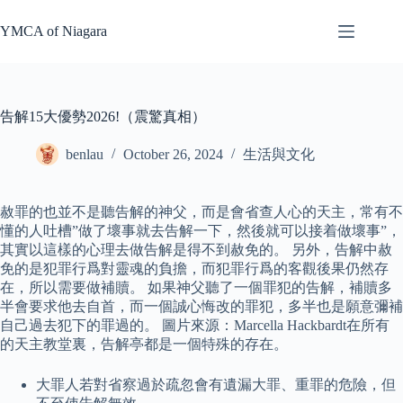
Skip
to
YMCA of Niagara
content
告解15大優勢2026!（震驚真相）
benlau
October 26, 2024
生活與文化
赦罪的也並不是聽告解的神父，而是會省查人心的天主，常有不
懂的人吐槽”做了壞事就去告解一下，然後就可以接着做壞事”，
其實以這樣的心理去做告解是得不到赦免的。 另外，告解中赦
免的是犯罪行爲對靈魂的負擔，而犯罪行爲的客觀後果仍然存
在，所以需要做補贖。 如果神父聽了一個罪犯的告解，補贖多
半會要求他去自首，而一個誠心悔改的罪犯，多半也是願意彌補
自己過去犯下的罪過的。 圖片來源：Marcella Hackbardt在所有
的天主教堂裏，告解亭都是一個特殊的存在。
大罪人若對省察過於疏忽會有遺漏大罪、重罪的危險，但