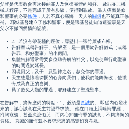
父就是代表教會再次接納罪人及恢復團體的和好。 赦罪並非機
械式程序，不是完成了所有步驟，便得到罪赦。 罪人痛悔是修
和聖事的必要
條件
，人若不真心痛悔，天人的
關係
也不能真正修
補。 耶穌基督建立了修和聖事，便是讓基督徒知道這聖事是天
父永不撤回愛情的記號。
2、若沒有帶花欞的座位，應懸掛一張竹簾或布帳。
告解室或稱告解亭、告解座，是一個用於告解儀式（或稱
告罪、和好聖事）的小房間。
集體告解通常需要多位聽告解的神父，以免使舉行此聖事
的時間過於延長。
因現因父，及子，及聖神之名，赦免你的罪過。
天主總是懷着憐憫的心奔向我們，使我們能夠悔改，使懺
悔成爲真正的喜樂。
爲了赦免人類的罪過，耶穌建立了聖洗聖事。
在告解中，痛悔應備的特點：1、必須是
真誠
的。 即從內心發出
來的，誠心誠意在天主前認罪求饒。 他在口頭上誦唸悔罪經，
拊胸哀號，甚至流淚慟哭，而內心卸無悔罪的誠意，不夠痛悔的
資格。 真誠的痛悔並不要求悲痛的感覺如喪考妣。