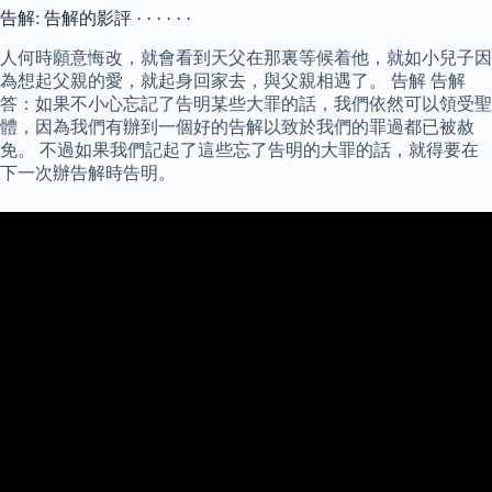
告解: 告解的影評 · · · · · ·
人何時願意悔改，就會看到天父在那裏等候着他，就如小兒子因
為想起父親的愛，就起身回家去，與父親相遇了。 告解 告解
答：如果不小心忘記了告明某些大罪的話，我們依然可以領受聖
體，因為我們有辦到一個好的告解以致於我們的罪過都已被赦
免。 不過如果我們記起了這些忘了告明的大罪的話，就得要在
下一次辦告解時告明。