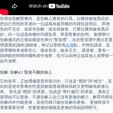
告明在告解聖事內，是告解人應有的行爲，以獲得赦免爲目的，
把自己所犯的罪過向一位認爲有赦罪權的司鐸告說明白。 即便
告的不完全，或冒領告解，或未得赦免，只要以獲得赦免爲目
的，向一位認爲有權的司鐸告罪，即是聖事的告明。 集體舉行
告解儀式的主要結構是先舉行”聖道禮”，在此聖道禮中應注意選
擇適當的讀經;讀經後，神父以聖經爲
出發
點，作簡短講道，並
指導懺悔者省察良心、痛改前非，皈依天主。 講道後，要有一
段靜默的時間供懺悔者作省察，也可以由神父或其他人員帶領一
起作省察。
告解: 告解4.1 昏迷不醒的病人
它的改革，正如禮儀憲章所指示的，只涉及“禮節”與“經文”，其
目的是使本聖事的性質與效能透過禮節與經文更明確地表達出
來。 首先是“禮節”的革新，也就是“舉行儀式”的革新。 遇有正
當理由可以更換，不過告解人自已沒有更換的權力，解罪司鐸在
告解內外均能更換，其他司鐸只能在告解內更換。 更換時並不
需要重新告明，把要更換的補贖及更換的理由說明即可。