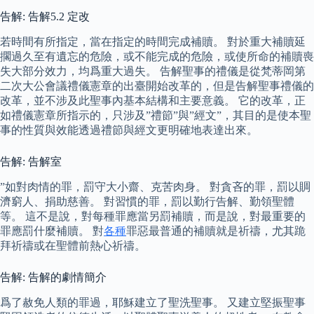
告解: 告解5.2 定改
若時間有所指定，當在指定的時間完成補贖。 對於重大補贖延
擱過久至有遺忘的危險，或不能完成的危險，或使所命的補贖喪
失大部分效力，均爲重大過失。 告解聖事的禮儀是從梵蒂岡第
二次大公會議禮儀憲章的出臺開始改革的，但是告解聖事禮儀的
改革，並不涉及此聖事內基本結構和主要意義。 它的改革，正
如禮儀憲章所指示的，只涉及”禮節”與”經文”，其目的是使本聖
事的性質與效能透過禮節與經文更明確地表達出來。
告解: 告解室
”如對肉情的罪，罰守大小齋、克苦肉身。 對貪吝的罪，罰以賙
濟窮人、捐助慈善。 對習慣的罪，罰以勤行告解、勤領聖體
等。 這不是說，對每種罪應當另罰補贖，而是說，對最重要的
罪應罰什麼補贖。 對
各種
罪惡最普通的補贖就是祈禱，尤其跪
拜祈禱或在聖體前熱心祈禱。
告解: 告解的劇情簡介
爲了赦免人類的罪過，耶穌建立了聖洗聖事。 又建立堅振聖事