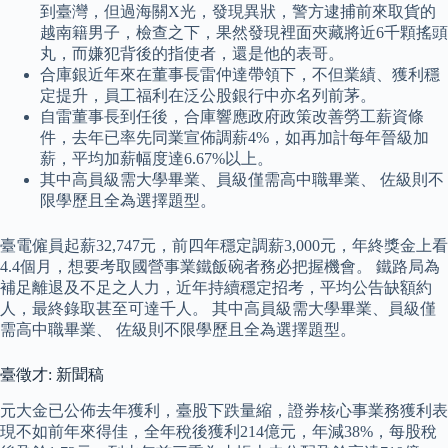
到臺灣，但過海關X光，發現異狀，警方逮捕前來取貨的
越南籍男子，檢查之下，果然發現裡面夾藏將近6千顆搖頭
丸，而嫌犯背後的指使者，還是他的表哥。
合庫銀近年來在董事長雷仲達帶領下，不但業績、獲利穩
定提升，員工福利在泛公股銀行中亦名列前茅。
自雷董事長到任後，合庫響應政府政策改善勞工薪資條
件，去年已率先同業宣佈調薪4%，如再加計每年晉級加
薪，平均加薪幅度達6.67%以上。
其中高員級需大學畢業、員級僅需高中職畢業、 佐級則不
限學歷且全為選擇題型。
臺電僱員起薪32,747元，前四年穩定調薪3,000元，年終獎金上看
4.4個月，想要考取國營事業鐵飯碗者務必把握機會。 鐵路局為
補足離退及不足之人力，近年持續穩定招考，平均公告缺額約
人，最終錄取甚至可達千人。 其中高員級需大學畢業、員級僅
需高中職畢業、 佐級則不限學歷且全為選擇題型。
臺徵才: 新聞稿
元大金已公佈去年獲利，臺股下跌量縮，證券核心事業務獲利表
現不如前年來得佳，全年稅後獲利214億元，年減38%，每股稅