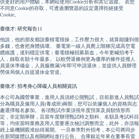
供更好的用戶體驗，本網站使用Cookie分析和其它追蹤。 若您
不同意Cookie的存取，可透過瀏覽器的設定選擇拒絕接受
Cookie。
臺徵才: 研究報告11
他說，他的朋友都說臺積電很操，工作壓力很大，就算能賺到很
多錢，也會把身體搞壞。 臺電第一線人員爬上階梯完成高空電
纜維護，達到穩定供電；臺電積極招募新血，今年更喊招考千
人，錄取名額十年最多。 以較勞退條例更為優厚的條件提撥人
員退休準備金，人員服務滿5年即可申請退休，並提供人員辦理
勞保局個人自提退休金管道。
臺徵才: 招考身心障礙人員相關資訊
本公司為國營事業，進用人員須經公開甄試，目前新進人員甄試
分為職員及僱用人員(養成班)兩類，您可以依據個人的資格與志
趣選擇報名參加。 各項甄試作業須視年度預算及員額情形而
定，非定期舉辦，且當年度辦理甄試時之類科、名額及考試科目
等，均依當時業務及用人需要逐次檢討調整而定，此外，亦須報
經上級機關覈准始得展開。 一旦奉準對外招考，本公司將同步
在新聞媒體以及相關網站進行公告。 合庫銀近年來在董事長雷