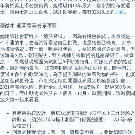
年將招募上千名技術員，規模堪稱10年最大，臺水則招考營運
士、技術士將近三百名，試用期滿後，都有32K以上的
月薪
。
臺徵才: 產業專區/分眾專區
她建議社會新鮮人「勇於嘗試」，因為有機會嘗試，本身就是一
件幸運的事，去嘗試算是給自己挑戰、也是給自己機會。 刑事
局接獲情資，有一個「吸塵器包裹」，要從德國運送到臺灣，但
過海關X光，發現異狀，警方逮捕前來取貨的越南籍男子，檢查
之下，果然發現裡面夾藏將近6千顆搖頭丸，而嫌犯背後的指使
者，還是他的表哥。 1978年開園的高雄壽山動物園，陪伴市民
度過40多年的歡樂時光，為了提升園區內圈養動物的福祉，也讓
遊客逛得更舒適，市府決定啟動開園以來最大規模整建計畫，
2021年開始休園，進行全面大整修。 斥資5億多、歷經500多天
的日子，壽山動物園終於在上個月（12月）重新開園，透過新聞
放大鏡一起來看看。
具應用系統設計、機房或資訊設備維運3年以上工作經驗之
錄取者（須於口試時提出相關工作經驗證明），以6等6級
資格進用。
刑事局接獲情資，有一個「吸塵器包裹」，要從德國運送