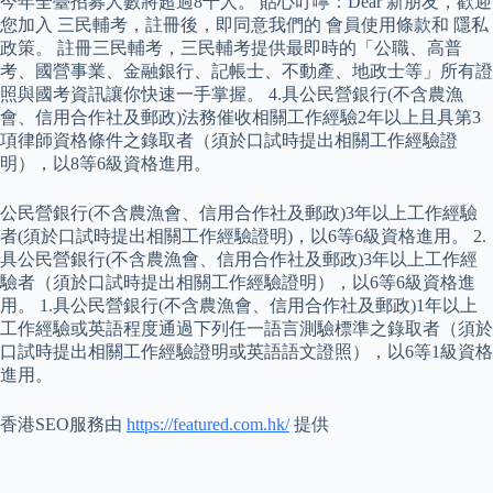
今年全臺招募人數將超過8千人。 貼心叮嚀：Dear 新朋友，歡迎
您加入 三民輔考，註冊後，即同意我們的 會員使用條款和 隱私
政策。 註冊三民輔考，三民輔考提供最即時的「公職、高普
考、國營事業、金融銀行、記帳士、不動產、地政士等」所有證
照與國考資訊讓你快速一手掌握。 4.具公民營銀行(不含農漁
會、信用合作社及郵政)法務催收相關工作經驗2年以上且具第3
項律師資格條件之錄取者（須於口試時提出相關工作經驗證
明），以8等6級資格進用。
公民營銀行(不含農漁會、信用合作社及郵政)3年以上工作經驗
者(須於口試時提出相關工作經驗證明)，以6等6級資格進用。 2.
具公民營銀行(不含農漁會、信用合作社及郵政)3年以上工作經
驗者（須於口試時提出相關工作經驗證明），以6等6級資格進
用。 1.具公民營銀行(不含農漁會、信用合作社及郵政)1年以上
工作經驗或英語程度通過下列任一語言測驗標準之錄取者（須於
口試時提出相關工作經驗證明或英語語文證照），以6等1級資格
進用。
香港SEO服務由
https://featured.com.hk/
提供