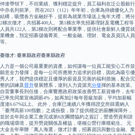
仲達帶領下，不但業績、獲利穩定提升，員工福利在泛公股銀行
中亦名列前茅。 而在2023（112）年年初，合庫為持續優化人力
結構，吸攬各方金融好手，提前為就業市場送上兔年大禮，將分
2梯次徵才，共招募400人。 第1梯次率先招募理財及電機工程等
人員共122人，第2梯次則將配合畢業季，提供社會新鮮人優質就
業機會，預定招募儲備菁英、一般金融、理財、電金及資訊人員
等。
臺徵才: 臺東縣政府臺東縣政府
人力是一個公司最重要的資產，如何讓每一位員工能安心工作並
願意全力發揮，是每一公司所應努力追求的目標，因此為吸引優
秀人才，我們提供穩定且優厚的薪資及完善的福利措施，配合完
整的訓練及
晉升
發展體系，達到人力資源充
分發
揮的基本政策。
自雷董事長到任後，合庫響應政府政策改善勞工薪資條件，去年
已率先同業宣佈調薪4%，如再加計每年晉級加薪，平均加薪幅
度達6.67%以上。 此外，合庫已連續八年獲得證交所篩選納入
「臺灣高薪100指數」之成份股，除了提供穩定的薪酬保障外，
並於去年與企業工會完成第6次團體協約之簽訂，營造勞資和諧
的職場環境，提升勞資關係及權益，堪稱公營行庫模範生。 元
大金去年舉辦「萬人海選」徵才計畫，招募資訊與數位金融、業