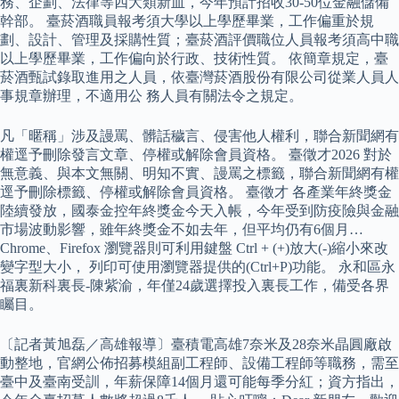
務、企劃、法律等四大類新血，今年預計招收30-50位金融儲備
幹部。 臺菸酒職員報考須大學以上學歷畢業，工作偏重於規
劃、設計、管理及採購性質；臺菸酒評價職位人員報考須高中職
以上學歷畢業，工作偏向於行政、技術性質。 依簡章規定，臺
菸酒甄試錄取進用之人員，依臺灣菸酒股份有限公司從業人員人
事規章辦理，不適用公 務人員有關法令之規定。
凡「暱稱」涉及謾罵、髒話穢言、侵害他人權利，聯合新聞網有
權逕予刪除發言文章、停權或解除會員資格。 臺徵才2026 對於
無意義、與本文無關、明知不實、謾罵之標籤，聯合新聞網有權
逕予刪除標籤、停權或解除會員資格。 臺徵才 各產業年終獎金
陸續發放，國泰金控年終獎金今天入帳，今年受到防疫險與金融
市場波動影響，雖年終獎金不如去年，但平均仍有6個月…
Chrome、Firefox 瀏覽器則可利用鍵盤 Ctrl + (+)放大(-)縮小來改
變字型大小， 列印可使用瀏覽器提供的(Ctrl+P)功能。 永和區永
福裏新科裏長-陳紫渝，年僅24歲選擇投入裏長工作，備受各界
矚目。
〔記者黃旭磊／高雄報導〕臺積電高雄7奈米及28奈米晶圓廠啟
動整地，官網公佈招募模組副工程師、設備工程師等職務，需至
臺中及臺南受訓，年薪保障14個月還可能每季分紅；資方指出，