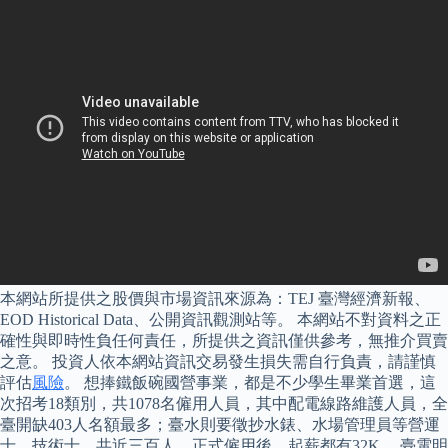
本網站所提供之股價與市場資訊來源為：TEJ 臺灣經濟新報、
EOD Historical Data、公開資訊觀測站等。 本網站不對資料之正
確性與即時性負任何責任，所提供之資訊僅供參考，無推介買賣
之意。 投資人依本網站資訊交易發生損失需自行負責，請謹慎
評估
風險
。 想捧鐵飯碗國營事業，都是不少學生畢業首選，這
次招考18類別，共1078名僱用人員，其中配電線路維護人員，全
臺開缺403人名額最多；臺水則要徵抄水錶、水場管理員等營運
士、技術士，共近三百人，正式僱用後，起薪都有32K。 臺電明