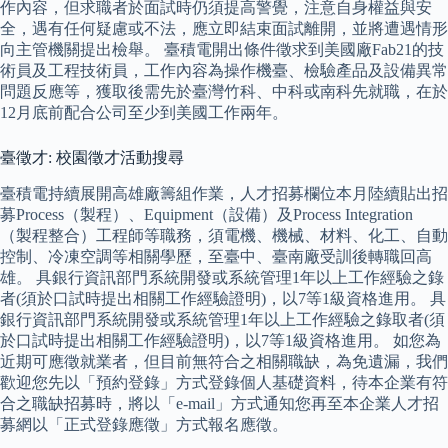
作內容，但求職者於面試時仍須提高警覺，注意自身權益與安
全，遇有任何疑慮或不法，應立即結束面試離開，並將遭遇情形
向主管機關提出檢舉。 臺積電開出條件徵求到美國廠Fab21的技
術員及工程技術員，工作內容為操作機臺、檢驗產品及設備異常
問題反應等，獲取後需先於臺灣竹科、中科或南科先就職，在於
12月底前配合公司至少到美國工作兩年。
臺徵才: 校園徵才活動搜尋
臺積電持續展開高雄廠籌組作業，人才招募欄位本月陸續貼出招
募Process（製程）、Equipment（設備）及Process Integration
（製程整合）工程師等職務，須電機、機械、材料、化工、自動
控制、冷凍空調等相關學歷，至臺中、臺南廠受訓後轉職回高
雄。 具銀行資訊部門系統開發或系統管理1年以上工作經驗之錄
者(須於口試時提出相關工作經驗證明)，以7等1級資格進用。 具
銀行資訊部門系統開發或系統管理1年以上工作經驗之錄取者(須
於口試時提出相關工作經驗證明)，以7等1級資格進用。 如您為
近期可應徵就業者，但目前無符合之相關職缺，為免遺漏，我們
歡迎您先以「預約登錄」方式登錄個人基礎資料，待本企業有符
合之職缺招募時，將以「e-mail」方式通知您再至本企業人才招
募網以「正式登錄應徵」方式報名應徵。