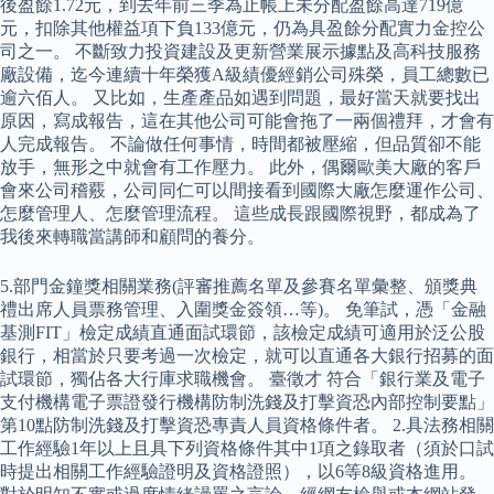
後盈餘1.72元，到去年前三季為止帳上未分配盈餘高達719億
元，扣除其他權益項下負133億元，仍為具盈餘分配實力金控公
司之一。 不斷致力投資建設及更新營業展示據點及高科技服務
廠設備，迄今連續十年榮獲A級績優經銷公司殊榮，員工總數已
逾六佰人。 又比如，生產產品如遇到問題，最好當天就要找出
原因，寫成報告，這在其他公司可能會拖了一兩個禮拜，才會有
人完成報告。 不論做任何事情，時間都被壓縮，但品質卻不能
放手，無形之中就會有工作壓力。 此外，偶爾歐美大廠的客戶
會來公司稽覈，公司同仁可以間接看到國際大廠怎麼運作公司、
怎麼管理人、怎麼管理流程。 這些成長跟國際視野，都成為了
我後來轉職當講師和顧問的養分。
5.部門金鐘獎相關業務(評審推薦名單及參賽名單彙整、頒獎典
禮出席人員票務管理、入圍獎金簽領…等)。 免筆試，憑「金融
基測FIT」檢定成績直通面試環節，該檢定成績可適用於泛公股
銀行，相當於只要考過一次檢定，就可以直通各大銀行招募的面
試環節，獨佔各大行庫求職機會。 臺徵才 符合「銀行業及電子
支付機構電子票證發行機構防制洗錢及打擊資恐內部控制要點」
第10點防制洗錢及打擊資恐專責人員資格條件者。 2.具法務相關
工作經驗1年以上且具下列資格條件其中1項之錄取者（須於口試
時提出相關工作經驗證明及資格證照），以6等8級資格進用。