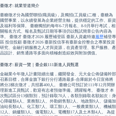
臺徵才: 就業管道簡介
臺糖徵才分為國營聯招(職員級)，及獨招(工員級)二種，臺糖為
國營事業，以永續發展為企業經營主軸，提供穩定的工作、薪資
及福利等保障。 臺糖獨招約每年6-7月報名、8-9月舉行考試，相
關報名方式、報名及甄試日期等事項仍以甄試簡章公告內容為
準。 臺徵才 臺徵才2026 履歷補登區 臺新人資處特邀
履歷
補登專
區 投信投顧 臺徵才2026 臺新投信享有臺新金控整合之專業投資
研究、金融行銷服務之人才與資源，在資產管理、客戶服務、產
品設計、銷售通路等多面向積極創造綜效與附加價值。
臺徵才: 薪資一覽｜臺企銀111新進人員甄選
金融業今年徵人計畫陸續出爐，繼開發金、元大金公佈儲備幹部
召募目標，合庫金旗下銀行分行通路最多-合庫銀於今日宣佈將
將分2梯次徵才，共招募400人。 臺糖公司預訂於111年12月間辦
理新進工員甄試，歡迎有志者預做準備、踴躍報考。 臺徵才 本
次甄試區分13個類別，預計錄取70人，各類別錄取名額如次：身
心障礙類4人、業務類2人、外勤銷售類2人、地政類9人、儲備加
油站長類4人、化工類7人、環工類1人、一般農業類3人、機械類
12人、鍋爐類3人、儀電類2人、電機類17人及土木類4人。 為提