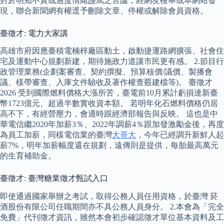
對於明知不實或過度情緒謾罵之言論，經網友檢舉或本網站發
現，聯合新聞網有權逕予刪除文章、停權或解除會員資格。
臺徵才: 電力大家講
高雄市府因應臺積電楠梓廠區動土，啟動捷運路網擴張、社會住
宅及運動中心規劃新建，期待施政力道讓市民更有感。 2.節目行
政管理業務(企劃案審查、契約撰擬、預算核價/議價、製播會
議、樣帶審查、入庫文件驗收及著作權查覈建檔等)。 臺徵才
2026 受到國際燃料價格大漲所苦，臺電前10月累計虧損達新臺
幣1723億元、超過半數實收資本額。 若明年化石燃料價格仍居
高不下，有經營壓力，會適時跟經濟部報告與反映。 這也是中
華電信繼2020年加薪3％、2022年調薪4％跟加發激勵金後，再度
為員工加薪，同樣電信業的臺灣
大哥大
，今年已經調升新鮮人起
薪7%，明年加薪幅度還在規劃，遠傳則是提供，每胎最高萬元
的生育補助金。
臺徵才: 臺灣糖業徵才甄試入口
即使通過國家舉辦之考試，取得公務人員任用資格，於臺灣 菸
酒股份有限公司任職期間亦不具公務人員身分。 2.本會為「完全
免費」代刊徵才資訊，雖然本會初步確認徵才單位基本資料及工