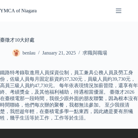
Skip
to
YMCA of Niagara
content
臺徵才10大好處
benlau
January 21, 2025
求職與職場
鐵路特考錄取進用人員採資位制，員工兼具公務人員及勞工身
份，佐級人員每月固定薪資約37,320元，員級人員約39,730元，
高員三級人員約47,730元。 每年依表現情況加薪晉陞，還享有年
終、考績獎金，及其他福利補助，待遇相當優渥。 臺徵才2026
在臺積電那一段時間，我很少跟外面的朋友聯繫，因為根本沒有
時間聯絡，他們每次辦的聚餐，我都無法參加。 至少我很清
楚，我想趁年輕，在臺積電多學一點東西，因此總是要有所犧
牲，幾乎生活等於工作，工作等於生活。