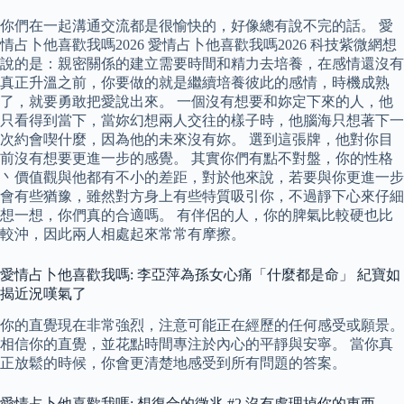
你們在一起溝通交流都是很愉快的，好像總有說不完的話。 愛
情占卜他喜歡我嗎2026 愛情占卜他喜歡我嗎2026 科技紫微網想
說的是：親密關係的建立需要時間和精力去培養，在感情還沒有
真正升溫之前，你要做的就是繼續培養彼此的感情，時機成熟
了，就要勇敢把愛說出來。 一個沒有想要和妳定下來的人，他
只看得到當下，當妳幻想兩人交往的樣子時，他腦海只想著下一
次約會喫什麼，因為他的未來沒有妳。 選到這張牌，他對你目
前沒有想要更進一步的感覺。 其實你們有點不對盤，你的性格
丶價值觀與他都有不小的差距，對於他來說，若要與你更進一步
會有些猶豫，雖然對方身上有些特質吸引你，不過靜下心來仔細
想一想，你們真的合適嗎。 有伴侶的人，你的脾氣比較硬也比
較沖，因此兩人相處起來常常有摩擦。
愛情占卜他喜歡我嗎: 李亞萍為孫女心痛「什麼都是命」 紀寶如
揭近況嘆氣了
你的直覺現在非常強烈，注意可能正在經歷的任何感受或願景。
相信你的直覺，並花點時間專注於內心的平靜與安寧。 當你真
正放鬆的時候，你會更清楚地感受到所有問題的答案。
愛情占卜他喜歡我嗎: 想復合的徵兆 #2 沒有處理掉你的東西