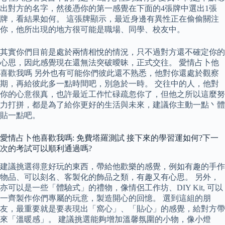
出對方的名字，然後憑你的第一感覺在下面的4張牌中選出1張
牌，看結果如何。 這張牌顯示，最近身邊有異性正在偷偷關注
你，他所出現的地方很可能是職場、同學、校友中。
其實你們目前是處於兩情相悅的情況，只不過對方還不確定你的
心思，因此感覺現在還無法突破曖昧，正式交往。 愛情占卜他
喜歡我嗎 另外也有可能你們彼此還不熟悉，他對你還處於觀察
期，再給彼此多一點時間吧，別急於一時。 交往中的人，他對
你的心意很真，也許最近工作忙碌疏忽你了，但他之所以這麼努
力打拼，都是為了給你更好的生活與未來，建議你主動一點丶體
貼一點吧。
愛情占卜他喜歡我嗎: 免費塔羅測試 接下來的學習運如何?下一
次的考試可以順利通過嗎?
建議挑選得意好玩的東西，帶給他歡樂的感覺，例如有趣的手作
物品、可以刻名、客製化的飾品之類，有趣又有心思。 另外，
亦可以是一些「體驗式」的禮物，像情侶工作坊、DIY Kit, 可以
一齊製作你們專屬的玩意，製造開心的回憶。 選到這組的朋
友，最重要就是要表現出「窩心」、「貼心」的感覺，給對方帶
來「溫暖感」。 建議挑選能夠增加溫馨氛圍的小物，像小燈