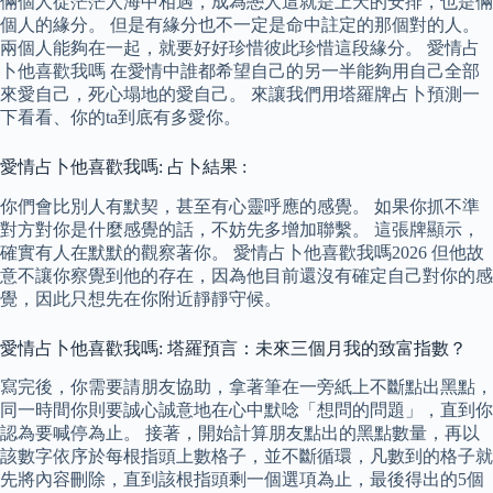
倆個人從茫茫人海中相遇，成為戀人這就是上天的安排，也是倆
個人的緣分。 但是有緣分也不一定是命中註定的那個對的人。
兩個人能夠在一起，就要好好珍惜彼此珍惜這段緣分。 愛情占
卜他喜歡我嗎 在愛情中誰都希望自己的另一半能夠用自己全部
來愛自己，死心塌地的愛自己。 來讓我們用塔羅牌占卜預測一
下看看、你的ta到底有多愛你。
愛情占卜他喜歡我嗎: 占卜結果 :
你們會比別人有默契，甚至有心靈呼應的感覺。 如果你抓不準
對方對你是什麼感覺的話，不妨先多增加聯繫。 這張牌顯示，
確實有人在默默的觀察著你。 愛情占卜他喜歡我嗎2026 但他故
意不讓你察覺到他的存在，因為他目前還沒有確定自己對你的感
覺，因此只想先在你附近靜靜守候。
愛情占卜他喜歡我嗎: 塔羅預言：未來三個月我的致富指數？
寫完後，你需要請朋友協助，拿著筆在一旁紙上不斷點出黑點，
同一時間你則要誠心誠意地在心中默唸「想問的問題」，直到你
認為要喊停為止。 接著，開始計算朋友點出的黑點數量，再以
該數字依序於每根指頭上數格子，並不斷循環，凡數到的格子就
先將內容刪除，直到該根指頭剩一個選項為止，最後得出的5個