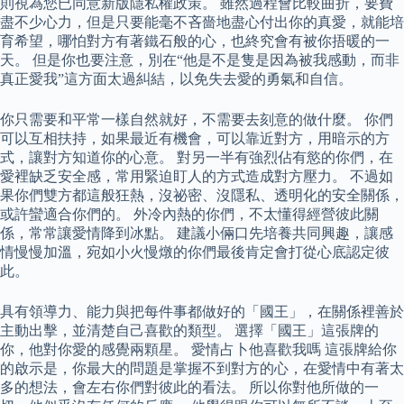
則視為您已同意新版隱私權政策。 雖然過程會比較曲折，要費
盡不少心力，但是只要能毫不吝嗇地盡心付出你的真愛，就能培
育希望，哪怕對方有著鐵石般的心，也終究會有被你捂暖的一
天。 但是你也要注意，別在“他是不是隻是因為被我感動，而非
真正愛我”這方面太過糾結，以免失去愛的勇氣和自信。
你只需要和平常一樣自然就好，不需要去刻意的做什麼。 你們
可以互相扶持，如果最近有機會，可以靠近對方，用暗示的方
式，讓對方知道你的心意。 對另一半有強烈佔有慾的你們，在
愛裡缺乏安全感，常用緊迫盯人的方式造成對方壓力。 不過如
果你們雙方都這般狂熱，沒祕密、沒隱私、透明化的安全關係，
或許蠻適合你們的。 外冷內熱的你們，不太懂得經營彼此關
係，常常讓愛情降到冰點。 建議小倆口先培養共同興趣，讓感
情慢慢加溫，宛如小火慢燉的你們最後肯定會打從心底認定彼
此。
具有領導力、能力與把每件事都做好的「國王」，在關係裡善於
主動出擊，並清楚自己喜歡的類型。 選擇「國王」這張牌的
你，他對你愛的感覺兩顆星。 愛情占卜他喜歡我嗎 這張牌給你
的啟示是，你最大的問題是掌握不到對方的心，在愛情中有著太
多的想法，會左右你們對彼此的看法。 所以你對他所做的一