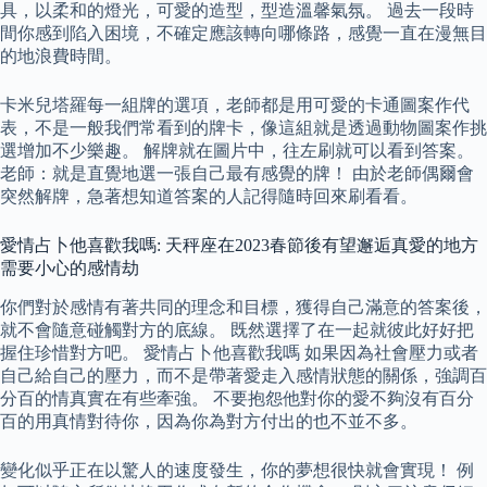
具，以柔和的燈光，可愛的造型，型造溫馨氣氛。 過去一段時
間你感到陷入困境，不確定應該轉向哪條路，感覺一直在漫無目
的地浪費時間。
卡米兒塔羅每一組牌的選項，老師都是用可愛的卡通圖案作代
表，不是一般我們常看到的牌卡，像這組就是透過動物圖案作挑
選增加不少樂趣。 解牌就在圖片中，往左刷就可以看到答案。
老師：就是直覺地選一張自己最有感覺的牌！ 由於老師偶爾會
突然解牌，急著想知道答案的人記得隨時回來刷看看。
愛情占卜他喜歡我嗎: 天秤座在2023春節後有望邂逅真愛的地方
需要小心的感情劫
你們對於感情有著共同的理念和目標，獲得自己滿意的答案後，
就不會隨意碰觸對方的底線。 既然選擇了在一起就彼此好好把
握住珍惜對方吧。 愛情占卜他喜歡我嗎 如果因為社會壓力或者
自己給自己的壓力，而不是帶著愛走入感情狀態的關係，強調百
分百的情真實在有些牽強。 不要抱怨他對你的愛不夠沒有百分
百的用真情對待你，因為你為對方付出的也不並不多。
變化似乎正在以驚人的速度發生，你的夢想很快就會實現！ 例