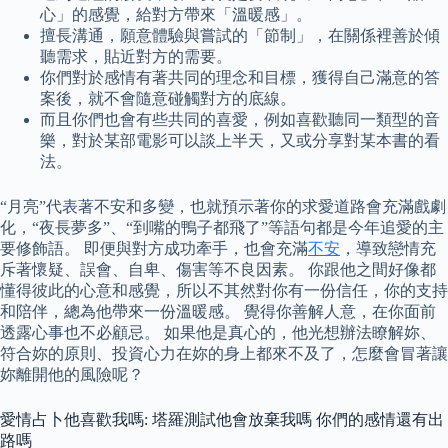
心」的感覺，給對方帶來「溫暖感」。
擅長溝通，願意體驗與嘗試的「節制」，在關係裡善於傾
聽需求，貼近對方的需要。
你們對於感情有著共同的理念和目標，獲得自己滿意的答
案後，就不會隨意碰觸對方的底線。
而且你們也會有些共同的喜愛，例如喜歡聽同一類型的音
樂，對於某部電影可以談上半天，又或分享對某本書的看
法。
“月亮”代表著不安和多變，也就預示著你的求愛道路會充滿戲劇
化，“夜長夢多”、“到嘴的鴨子都飛了”等語句都是今年追愛的主
要修飾語。 即便與對方成功牽手，也會充滿
不安
，導致戀情充
斥著懷疑、誤會、自卑、傷害等不良因素。 你跟他之間好像都
懂得彼此的心意和感覺，所以不其然對你有一份信任，你的支持
和陪伴，總為他帶來一份溫暖感。 覺得你善解人意，在你面前
透露心事也不必顧忌。 如果他是真心的，他光想辦法瞭解妳、
符合妳的原則、投資心力在妳的身上都來不及了，怎麼會冒著讓
妳離開他的風險呢？
愛情占卜他喜歡我嗎: 塔羅測試他會放棄我嗎 你們的感情還有出
路嗎