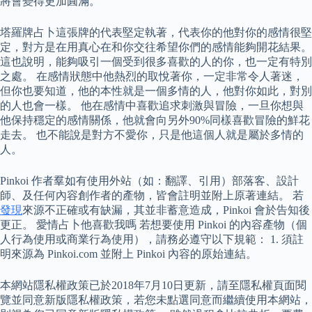
將會變得更加圓滿。
塔羅牌占卜這張牌的代表堅定執著，代表你的他對你的感情很堅
定，對方是在用真心在和你交往希望你們的感情能夠開花結果。
這也說明，能夠吸引一個受到很多喜歡的人的你，也一定有特別
之處。 在感情狀態中他熱烈的取悅著你，一定非常令人著迷，
但你也要知道，他的本性就是一個多情的人，他對你如此，對別
的人也會一樣。 他在感情中喜歡追求刺激與冒險，一旦你想與
他保持穩定的感情關係，他就會向另外90%同樣喜歡冒險的鮮花
走去。 也不能說是對方不愛你，只是他這個人就是屬於多情的
人。
Pinkoi 作者羣如有使用外站（如：翻譯、引用）部落客、設計
師、及任何內容創作者的產物，皆會註明並附上原著連結。 若
發現
來源不正確或有缺漏，其並非蓄意造成，Pinkoi 會於告知後
更正。 愛情占卜他喜歡我嗎 若想要使用 Pinkoi 的內容產物（個
人行為使用或商業行為使用），請務必遵守以下規範： 1. 須註
明來源為 Pinkoi.com 並附上 Pinkoi 內容的原始連結。
本網站隱私權政策已於2018年7月10日更新，請至隱私權頁面閱
覽並同意新版隱私權政策，若您未點選同意而繼續使用本網站，