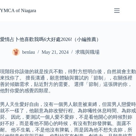
Skip
to
YMCA of Niagara
content
愛情占卜他喜歡我嗎6大好處2026!（小編推薦）
benlau
May 21, 2024
求職與職場
現階段你該做的就是按兵不動，待對方想明白後，自然就會主動
來找你了。 擅長溝通，願意體驗與嘗試的「節制」，在關係裡
善於傾聽需求，貼近對方的需要。 選擇「節制」這張牌的你，
他對你愛的感覺四顆星。
男人天生愛好自由，沒有一個男人願意被束縛，但當男人戀愛時
就不一樣了，他願意為妳改變行程、為妳犧牲休息時間、為妳戒
菸。 因此，要測試一個人愛不愛妳，不是看他開心的時候對妳
好不好，而是看他不開心的時候，有沒有對妳發脾氣、面露不
耐。 他不生氣，不是他沒有脾氣，而是因為他不想失去妳，所