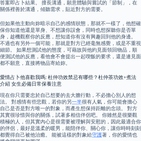
答案即占卜結果。 擅長溝通，願意體驗與嘗試的「節制」，在
關係裡善於溝通，傾聽需求，貼近對方的需要。
但如果他主動向妳暗示自己的感情狀態，那就不一樣了，他想確
保你知道他還是單身、不想讓你誤會，同時也想探聽你是否單
身，趁機觀察你的反應，想知道你有沒有興趣回到他的身邊。
不過也有另外一個可能，那就是對方已經毫無感覺，或是不重視
細節。 如果想測試他的態度，可藉故與他約見面領回物品，順
便測試他的反應，看他會不會提出一起喫飯的要求，還是連見面
都不願意，直接將物品寄給妳。
愛情占卜他喜歡我嗎: 杜仲功效禁忌有哪些？杜仲茶功效+煮法
介紹 女生必備日常保養注意
現在你只需要忠於自己想要的去大膽行動，不必擔心別人的想
法。 對感情有些悲觀，若你的另
一半
很有人氣，你可能會擔心
自己是否是對方唯一的對象，而產生想保持距離的念頭。 對方
其實很珍惜與你的關係，試著多相信伴侶吧。 你雖然是很樂觀
積極的人，但其實內心是很需要被理解與安慰的，因此最適合你
的伴侶，最好是溫柔的暖男，能陪伴你、關心你，讓你時時刻刻
都覺得自己被他治癒。 能被這樣的對象給
守護
著，你的愛情也