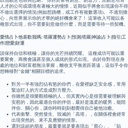
以他願意包容與忍耐。 你對於富有創意、創造力，且願意培育
人才的公司或環境有著極大的憧憬，近期似乎將會出現讓你不得
不做出選擇的情況(例如想跳槽，或工作有複數選項)。 不過別擔
心，向世界展示你的才華的絕好機會來了！ 這筆收入可能以各
種形式出現，你不需要刻意做些什麼，而是需要等待一些契機。
愛情占卜他喜歡我嗎: 塔羅運勢占卜|預測|塔羅|神諭|占卜|指引|工
作|戀愛|財運
請保持自信和積極，讓你的光芒持續閃耀。 這種成功可能以重
要聚會、商務會議甚至個人成就的形式出現。 由於你對現在身
處的地位和財富都無法掌握，離收支平衡差距甚遠，這似乎令你
想轉移對”金錢”相關目標的追求。
對另一半有強烈佔有慾的你們，在愛裡缺乏安全感，常用
緊迫盯人的方式造成對方壓力。
你雖然是很樂觀積極的人，但其實內心是很需要被理解與
安慰的，因此最適合你的伴侶，最好是溫柔的暖男，能陪
伴你、關心你，讓你時時刻刻都覺得自己被他治癒。
代表衝擊、突然發生、毀滅的「高塔」，在關係裡會經常
出現突然的、來不及應變的情形。
選到這組的朋友，最重要就是要表現出「窩心」、「貼