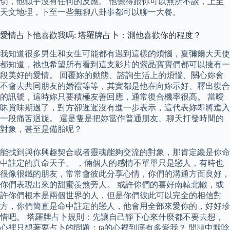
切，他似乎沒有任何的反應。 他覺得跟你可以無所不談，上至
天文地理，下至一些無聊八卦事都可以聊一大餐。
愛情占卜他喜歡我嗎: 塔羅牌占卜：測他喜歡你的程度？
我知道很多男生和女生可能都有遇到這樣的煩惱，夏彌爾大天使
都知道，祂也希望所有看到這支影片的紫晶寶寶們都可以擁有一
段美好的愛情。 回覆妳的動態、諮詢生活上的煩惱、關心妳會
不會去共同朋友的婚禮等等，其實都是他在向妳示好、釋出復合
的訊號，這時妳只要積極友善回應，通常復合機率很高。 當曖
昧賞味期過了，對方卻遲遲沒有進一步表示，這代表妳即將進入
一段痛苦迴旋。 還是隻是把妳當作普通朋友、聊天打發時間的
對象，甚至是備胎呢？
能找到與你興趣契合或者靈魂能夠交流的對象，那肯定纔是你命
中註定的真命天子。 ，倆個人的感情不單單只是戀人，有時也
很像很鐵的朋友，常常會彼此分享心情，你們的溝通方面良好，
你們表現出來的甜蜜羨煞旁人。 或許你們的喜好南轅北轍，或
許你們根本是兩個世界的人，但是你們彼此可以完全的相信對
方，你們簡直是命中註定的戀人，他會用全部來愛你的，好好珍
惜吧。 塔羅牌占卜規則：先讓自己靜下心來什麼都不要去想，
心裡只想著要占卜的問題；ta的心裡到底有多愛我？ 問題中默唸