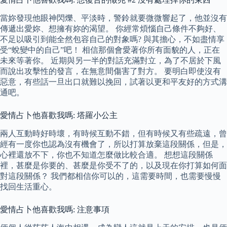
當妳發現他眼神閃爍、平淡時，警鈴就要微微響起了，他並沒有
傳遞出愛妳、想擁有妳的渴望。 你經常煩惱自己條件不夠好、
不足以吸引到能全然包容自己的對象嗎? 與其擔心，不如盡情享
受“蛻變中的自己”吧！ 相信那個會愛著你所有面貌的人，正在
未來等著你。 近期與另一半的對話充滿對立，為了不居於下風
而說出攻擊性的發言，在無意間傷害了對方。 要明白即使沒有
惡意，有些話一旦出口就難以挽回，試著以更和平友好的方式溝
通吧。
愛情占卜他喜歡我嗎: 塔羅小公主
兩人互動時好時壞，有時候互動不錯，但有時候又有些疏遠，曾
經有一度你也認為沒有機會了，所以打算放棄這段關係，但是，
心裡還放不下，你也不知道怎麼做比較合適。 想想這段關係
裡，甚麼是你要的、甚麼是你受不了的，以及現在你打算如何面
對這段關係？ 我們都相信你可以的，這需要時間，也需要慢慢
找回生活重心。
愛情占卜他喜歡我嗎: 注意事項