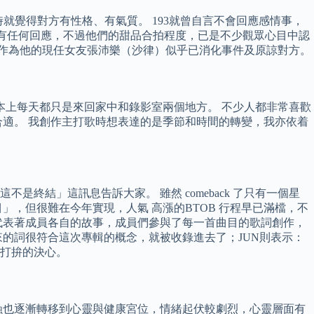
時就覺得對方有性格、有氣質。 193就曾自言不會回應感情事，
件沒有任何回應，不過他們的甜品合拍程度，已是不少觀眾心目中認
而作為他的現任女友張沛樂（沙律）似乎已消化事件及原諒對方。
基本上每天都只是來回家中和錄影室兩個地方。 不少人都非常喜歡
適。 我創作主打歌時想表達的是季節和時間的轉變，我亦依着
是終結」這訊息告訴大家。 雖然 comeback 了只有一個星
」，但很難在今年實現，人氣 高漲的BTOB 行程早已滿檔，不
》代表著成員各自的故事，成員們參與了每一首曲目的歌詞創作，
出來的詞很符合這次專輯的概念，就被收錄進去了；JUN則表示：
打拚的決心。
蝕也逐漸轉移到心靈與健康宮位，情緒起伏較劇烈，心靈層面有