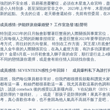
強烈的不安全感，容易罹患憂鬱症，必須在木星進入命宮時，盡量
是小人特別多，甚至深陷於官非之中。 2023年上半年，木星
新的起點。 失去的公道，老天爺會還給你，先前有些委屈，在2
成員感情: 伊能靜淚崩爆婚變？ 工作室急發3點聲明
特別是2023年的日月蝕會影響著巨蟹座的人際關係與事業宮位
己與每個人之間的距離拿捏得宜，會是巨蟹座2023年要學習
考方式，而往好的方向發展。 特別在工作方面，冥王星3月底會
進入金牛座的人際關係宮位，在為人處世方面，有許多功課要經
的？ 金星6月底～10月初會進入獅子座的命宮，順行逆行走上
不同的戀情讓你選擇，或是會有前任情人回頭找你復合。
成員感情: SEVENTEEN感性少年回歸！ 成員爆料私下為誰打
當然，我們每位隊員都非常好，但我們都很擅長鼓勵和讚賞大家。 
都有這一幕，粉絲們都很喜歡這一幕，我尤其喜歡這幕的色調和風格。 
訪，談談 comeback 後的感受以及新碟內容。 V在紀錄片《BTS：
是防彈的？做得好。」，或是「那孩子是防彈的啊！果真不會演
考，真心喜歡你本命，也不會因為他人氣高不高就不飯了是吧，