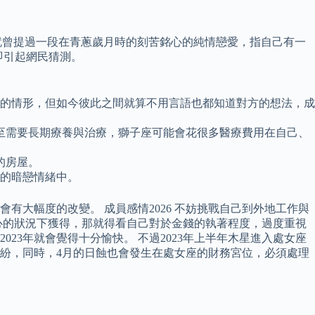
過去就曾提過一段在青蔥歲月時的刻苦銘心的純情戀愛，指自己有一
即引起網民猜測。
或吵架的情形，但如今彼此之間就算不用言語也都知道對方的想法，成
至需要長期療養與治療，獅子座可能會花很多醫療費用在自己、
的房屋。
口的暗戀情緒中。
有大幅度的改變。 成員感情2026 不妨挑戰自己到外地工作與
煩心的狀況下獲得，那就得看自己對於金錢的執著程度，過度重視
23年就會覺得十分愉快。 不過2023年上半年木星進入處女座
糾紛，同時，4月的日蝕也會發生在處女座的財務宮位，必須處理