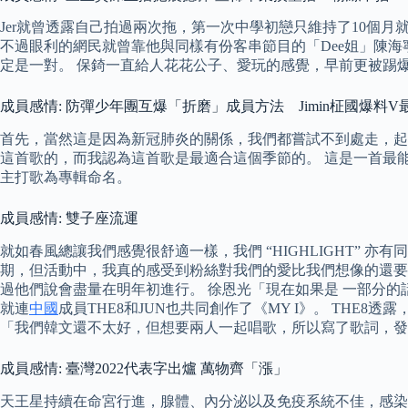
Jer就曾透露自己拍過兩次拖，第一次中學初戀只維持了10個月
不過眼利的網民就曾靠他與同樣有份客串節目的「Dee姐」陳海寧
定是一對。 保錡一直給人花花公子、愛玩的感覺，早前更被踢
成員感情: 防彈少年團互爆「折磨」成員方法 Jimin柾國爆料
首先，當然這是因為新冠肺炎的關係，我們都嘗試不到處走，起光和
這首歌的，而我認為這首歌是最適合這個季節的。 這是一首最
主打歌為專輯命名。
成員感情: 雙子座流運
就如春風總讓我們感覺很舒適一樣，我們 “HIGHLIGHT” 亦
期，但活動中，我真的感受到粉絲對我們的愛比我們想像的還要多
過他們說會盡量在明年初進行。 徐恩光「現在如果是 一部分的
就連
中國
成員THE8和JUN也共同創作了《MY I》。 TH
「我們韓文還不太好，但想要兩人一起唱歌，所以寫了歌詞，發
成員感情: 臺灣2022代表字出爐 萬物齊「漲」
天王星持續在命宮行進，腺體、內分泌以及免疫系統不佳，感染