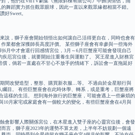
一對，他們在ViuTV劇集《無限斜棟有限公司》中飾演情侶，隋
人的舞蹈實力抓住觀眾眼球，因此一直以來觀眾緣都相當不錯。
Sweet。
年來說，獅子座會開始領悟出如何讓自己活得更自在，同時也會有
告、作業都會深獲師長高度評價。 某些獅子座會有幸參與一些海外
到6月中才會退行回感情宮位，3月～6月巨蟹座可能會發現自己
的疾厄宮位後，就要開始注重養生與運動了。 冥王星進入財務宮
賠償，倘若一直處在不甘心不放手的情緒下，訴訟會一直拖延好
期間改變造型，整形、購買新衣服…等。 不過由於金星順行與
人矚目。 有些巨蟹座會在此時休學、轉系，或是重考，巨蟹座將
合這樣的生活。 想到海外旅行的巨蟹座，可能會遇上一些麻煩的
與10月家宅或家庭會有一個較大的變化，有些巨蟹座會在4月與
日月蝕會影響人際關係宮位，在木星進入雙子座的心靈宮位後，會發
而言，獅子座2023年的運勢不算太差，上半年不妨規劃一個遠
人尊崇，同時受到金星停留在獅子座命宮4個月的影響，不論在任