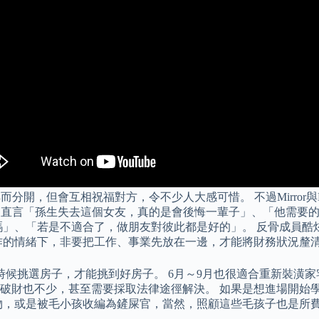
分開，但會互相祝福對方，令不少人大感可惜。 不過Mirror與
打氣，直言「孫生失去這個女友，真的是會後悔一輩子」、「他需
」、「若是不適合了，做朋友對彼此都是好的」。 反骨成員酷炫
作的情緒下，非要把工作、事業先放在一邊，才能將財務狀況釐
候挑選房子，才能挑到好房子。 6月～9月也很適合重新裝潢家
破財也不少，甚至需要採取法律途徑解決。 如果是想進場開始
物，或是被毛小孩收編為鏟屎官，當然，照顧這些毛孩子也是所