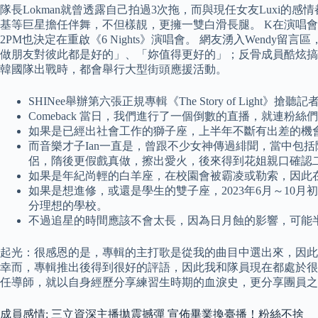
隊長Lokman就曾透露自己拍過3次拖，而與現任女友Luxi的
基等巨星擔任伴舞，不但樣靚，更擁一雙白滑長腿。 K在演唱會不
2PM也決定在重啟《6 Nights》演唱會。 網友湧入We
做朋友對彼此都是好的」、「妳值得更好的」；反骨成員酷炫搞怪
韓國隊出戰時，都會舉行大型街頭應援活動。
SHINee舉辦第六張正規專輯《The Story of Light》搶聽
Comeback 當日，我們進行了一個倒數的直播，就連粉
如果是已經出社會工作的獅子座，上半年不斷有出差的機
而音樂才子Ian一直是，曾跟不少女神傳過緋聞，當中包括陳
侶，隋後更假戲真做，擦出愛火，後來得到花姐親口確認
如果是年紀尚輕的白羊座，在校園會被霸凌或勒索，因此
如果是想進修，或還是學生的雙子座，2023年6月～1
分理想的學校。
不過追星的時間應該不會太長，因為日月蝕的影響，可能
起光：很感恩的是，專輯的主打歌是從我的曲目中選出來，因此當
幸而，專輯推出後得到很好的評語，因此我和隊員現在都處於很享受
任導師，就以自身經歷分享練習生時期的血淚史，更分享團員之間
成員感情: 三立資深主播拋震撼彈 宣佈畢業換臺播！粉絲不捨