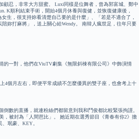
多加顧忍，非常大方甜蜜。 Luxi同樣是位舞者，曾為郭富城、鄭中
n. K順利結束手術，開始4個月休養與復健，並恢復健康後，
、「身為女生，很支持妳看清楚自己要的是什麼」、「若是不適合了，
陪妳打麻將」，送上關心給Wendy。 南韓人瘋世足，往年只要
吸睛的一對，他們在ViuTV劇集《無限斜棟有限公司》中飾演情
待上4個月左右，即便平常成績不怎麼優異的雙子座，也會考上十
了一個倒數的直播，就連粉絲們都留意到我和鬥俊都比較緊張拘謹。
相甜美，被封為「人間芭比」。 她近期在選秀節目《青春有你2》擔
民、珉豪、KEY。