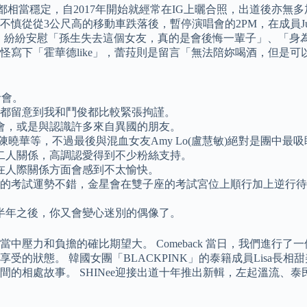
感情都相當穩定，自2017年開始就經常在IG上曬合照，出道後亦無
慎從從3公尺高的移動車跌落後，暫停演唱會的2PM，在成員Ju
ndy留言區，紛紛安慰「孫生失去這個女友，真的是會後悔一輩子」
寫下「霍華德like」，蕾菈則是留言「無法陪妳喝酒，但是可以
記者會。
絲們都留意到我和鬥俊都比較緊張拘謹。
會，或是與認識許多來自異國的朋友。
曉華等，不過最後與混血女友Amy Lo(盧慧敏)絕對是團中最
二人關係，高調認愛得到不少粉絲支持。
在人際關係方面會感到不太愉快。
0月初的考試運勢不錯，金星會在雙子座的考試宮位上順行加上逆行
半年之後，你又會變心迷別的偶像了。
中壓力和負擔的確比期望大。 Comeback 當日，我們進行
的狀態。 韓國女團「BLACKPINK」的泰籍成員Lisa長
的相處故事。 SHINee迎接出道十年推出新輯，左起溫流、泰