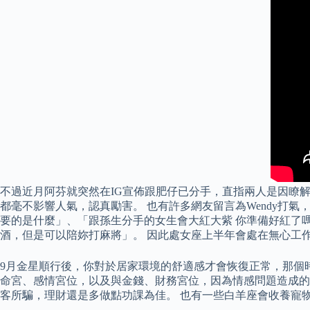
不過近月阿芬就突然在IG宣佈跟肥仔已分手，直指兩人是因瞭解而
都毫不影響人氣，認真勵害。 也有許多網友留言為Wendy
要的是什麼」、「跟孫生分手的女生會大紅大紫 你準備好紅了嗎
酒，但是可以陪妳打麻將」。 因此處女座上半年會處在無心工
9月金星順行後，你對於居家環境的舒適感才會恢復正常，那個時
命宮、感情宮位，以及與金錢、財務宮位，因為情感問題造成的
客所騙，理財還是多做點功課為佳。 也有一些白羊座會收養寵