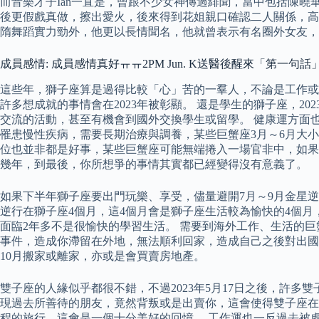
而音樂才子Ian一直是，曾跟不少女神傳過緋聞，當中包括陳曉華
後更假戲真做，擦出愛火，後來得到花姐親口確認二人關係，高
隋舞蹈實力勁外，他更以長情聞名，他就曾表示有名圈外女友，彼
成員感情: 成員感情真好ㅠㅠ2PM Jun. K送醫後醒來「第一
這些年，獅子座算是過得比較「心」苦的一羣人，不論是工作或
許多想成就的事情會在2023年被彰顯。 還是學生的獅子座，
交流的活動，甚至有機會到國外交換學生或留學。 健康運方面也
罹患慢性疾病，需要長期治療與調養，某些巨蟹座3月～6月大
位也並非都是好事，某些巨蟹座可能無端捲入一場官非中，如果
幾年，到最後，你所想爭的事情其實都已經變得沒有意義了。
如果下半年獅子座要出門玩樂、享受，儘量避開7月～9月金星
逆行在獅子座4個月，這4個月會是獅子座生活較為愉快的4個
面臨2年多不是很愉快的學習生活。 需要到海外工作、生活的
事件，造成你滯留在外地，無法順利回家，造成自己之後對出國
10月搬家或離家，亦或是會買賣房地產。
雙子座的人緣似乎都很不錯，不過2023年5月17日之後，許
現過去所善待的朋友，竟然背叛或是出賣你，這會使得雙子座在2
程的旅行，這會是一個十分美好的回憶。 工作運也一反過去被