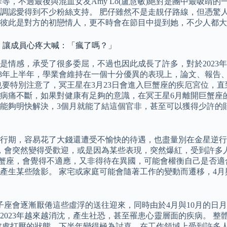
等，不過最後與混血女友Amy Lo(盧慧敏)絕對是團中最吸睛的
調認愛得到不少粉絲支持。 肥仔雖然不是走靚仔路線，但憑驚
此是對方的初戀情人，更不時會在節目中提到她，不少人都大讚好
句話」讓成員心疼大喊：「瘋了嗎？」
是情感，承受了很多委屈，不過也因此成長了許多，對於2023
2023年上半年，學業會維持在一個十分優異的表現上，論文、報
要特別注意了，冥王星在3月23日會進入巨蟹座的疾厄宮位，直
小病痛不斷，如果對健康有足夠的意識，在冥王星6月離開巨蟹座
能夠明快解決，3個月就能了結這個官非，甚至可以獲得少許的
逆行期，容易花了大錢還遭受不愉快的待遇，也盡量別在金星逆行
月，會突然變得受歡迎，或是因為某些表現，突然爆紅，受到許多
巨蟹座，會覺得不適應，又非得待在異國，可能會權衡自己是否適
產生某些陰影。 家宅或家庭可能會隨著工作的變動而遷移，4月
多雙子座會逐漸厭倦這些虛浮的送往迎來，同時由於4月與10月的
023年越來越消沈，產生社恐，甚至罹患心靈層面的疾病。 整體
處處打壓的狀態，下半年變得極為討喜，在工作領域上受到許多