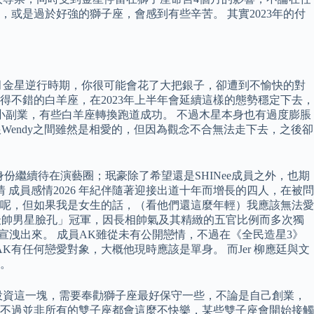
或是過於好強的獅子座，會感到有些辛苦。 其實2023年的付
8月金星逆行時期，你很可能會花了大把銀子，卻遭到不愉快的對
過得不錯的白羊座，在2023年上半年會延續這樣的態勢穩定下去，
的小副業，有些白羊座轉換跑道成功。 不過木星本身也有過度膨脹
跟Wendy之間雖然是相愛的，但因為觀念不合無法走下去，之後卻
份繼續待在演藝圈；珉豪除了希望還是SHINee成員之外，也期
 成員感情2026 年紀伴隨著迎接出道十年而增長的四人，在被問
呢，但如果我是女生的話，（看他們還這麼年輕）我應該無法愛
最帥男星臉孔」冠軍，因長相帥氣及其精緻的五官比例而多次獨
宣洩出來。 成員AK雖從未有公開戀情，不過在《全民造星3》
有任何戀愛對象，大概他現時應該是單身。 而Jer 柳應廷與文
常。
在投資這一塊，需要奉勸獅子座最好保守一些，不論是自己創業，
 不過並非所有的雙子座都會這麼不快樂，某些雙子座會開始接觸