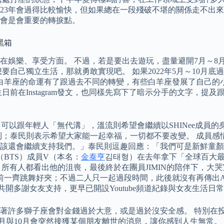
23年會過得比較愉快，但如果總在一段殘破不堪的關係走不出來，
3會是會重要的轉捩點。
黑箱
花在娛樂、享受方面。 不過，若是要出去遊玩，盡量避開7月～
要自己獨立生活，那就勇敢實現吧。 如果2022年5月～10月底
許多白羊座的命運有了跟過去不同的轉變，有些白羊座發展了自己
前在Instagram發文，也同樣先寫下了暗示分手的文字，提及
以跟年輕人「無代溝」，溫流則希望會繼續以SHINee成員的身
利；泰民則表示希望大家能一起幸福，一切都不要改變。 成員感情
該還會繼續支持我們。」泰民則逗趣回應：「我們可是新鮮童顏
（BTS）成員V（本名：
金泰亨
김태형）在去年拿下「全球百大
所有人都看出他的沮喪，最後終於在團員JIMIN的陪伴下，大哭
一齊跳舞好夾；不過二人只一起過段時間，此後就沒有再傳出AK
共開多謝女友支持，更早已開設Youtube頻道紀錄與女友生活日
意味著許多獅子座會對金錢過於大意，或是過於沒安全感。 特別
月與10月會突然接獲某個朋友離世的消息，讓你感到人生無常。