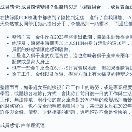
成員感情: 成員感情變淡？銀赫稱SJ是「櫥窗組合」，成員表面
在快篩跟PCR檢測中都收到了陰性判定後，進行了自我隔離。 
天突然被女同學用短訊提出分手，令他感到一頭霧水。 而過往他
整體而言，金牛座在2023年將走出低潮，職業生涯獲得
他談及，練習生時期再加上以SHINee身分活動的這10
員們的好感情讓他感到驕傲。
土星進入獅子座的疾厄宮位，這也意味著獅子座未來兩年
配偶或是家人身上。
也有一些金牛座會在6月～9月買賣房地產，但如果要購買
除了工作、金錢以及旅遊、學習方面上有大幅度的轉變之外
整體而言，如果處女座能檢視自己工作上的過勞，或是專業程度的
學習，或體驗各種旅行方式，會比你目前日復一日的工作與生活
工作、無法停歇、勞碌命的處女座會對於2023年的改變感到痛苦
的財務宮位，也不完全能輕鬆地獲得財富，某些處女座在202
許多與金錢、債務、財務相關的問題，過程絕對不會是愉快的，
成員感情: 白羊座流運