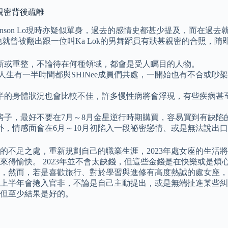
親密背後疏離
Anson Lo現時亦疑似單身，過去的感情史都甚少提及，而在
就曾被翻出跟一位叫Ka Lok的男舞蹈員有狀甚親密的合照，隋
更新或重整，不論待在何種領域，都會是受人矚目的人物。
年，人生有一半時間都與SHINee成員們共處，一開始也有不合
半的身體狀況也會比較不佳，許多慢性病將會浮現，有些疾病甚
房子，最好不要在7月～8月金星逆行時期購買，容易買到有缺陷
，情感面會在6月～10月初陷入一段祕密戀情、或是無法說出
不足之處，重新規劃自己的職業生涯，2023年處女座的生活將會
來得愉快。 2023年並不會太缺錢，但這些金錢是在快樂或是
，然而，若是喜歡旅行、對於學習與進修有高度熱誠的處女座，20
3年上半年會捲入官非，不論是自己主動提出，或是無端扯進某些
但至少結果是好的。