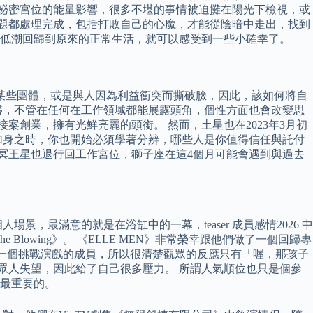
星在祕密宮位的能量影響，很多不堪的事情被迫攤在陽光下檢視，或
問題都處理完成，包括打敗自己的心魔，才能從陰暗中走出，找到
少從低潮回歸到原來的正常生活，就可以感受到一些小確幸了。
離某些團體，或是與人因為利益衝突而撕破臉，因此，該如何將自
旺盛，不管在任何在工作領域都能展露頭角，個性方面也會改變思
創業，擁有光鮮亮麗的頭銜。 然而，土星也在2023年3月初
加身之時，你也開始必須學著分辨，哪些人是你值得信任與託付
位的冥王星也退行回工作宮位，獅子座在這4個月可能會遇到與過去
最滿意的就是在浴缸中的一幕，teaser 成員感情2026 中
lowing》。 《ELLE MEN》非常榮幸跟他們做了一個回歸專
團第一個挑戰演戲的成員，所以很清楚觀眾的反應只有「喔，那孩子
眾人失望，因此給了自己很多壓力。 所謂人氣順位也只是個參
是最重要的。