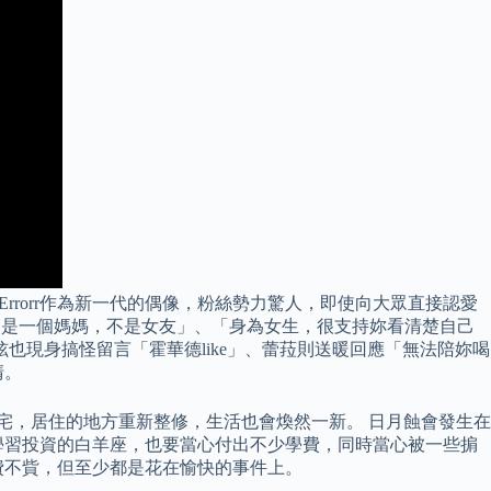
Errorr作為新一代的偶像，粉絲勢力驚人，即使向大眾直接認愛
要的是一個媽媽，不是女友」、「身為女生，很支持妳看清楚自己
也現身搞怪留言「霍華德like」、蕾菈則送暖回應「無法陪妳喝
清。
宅，居住的地方重新整修，生活也會煥然一新。 日月蝕會發生在
學習投資的白羊座，也要當心付出不少學費，同時當心被一些掮
費不貲，但至少都是花在愉快的事件上。