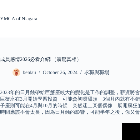
Skip
to
content
YMCA of Niagara
成員感情2026必看介紹!（震驚真相）
benlau
October 26, 2024
求職與職場
2023年的日月蝕帶給巨蟹座較大的變化是工作的調整，薪資將
巨蟹座在3月開始學習投資，可能會初嚐甜頭，3個月內就有不錯
子座則可能在4月與10月的時候，突然迷上某個偶像，展開瘋
時間應該不會太長，因為日月蝕的影響，可能半年之後，你又會