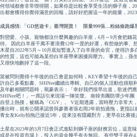
何領域都會非常喫得開，如果你是比較會享受生活的獅子座，20
出都會獲得你覺得滿意的回報，請好好把握這一年的能量，202
成員感情: 「GD悠遊卡」臺灣開賣！ 限量999張…粉絲偷跑爆
對戀愛、小孩、寵物都沒什麼興趣的白羊座，6月～9月會把錢
待。 因此白羊座千萬不要浪費12年一度的好運，有想做的事、想
木星自2022年5月～10月底短暫進入了白羊座的命宮，使得
的性質，這也可能為某些白羊座帶來困擾與壓力。 事實上，孫生日
又很快地刪掉了這一段。
當被問到覺得十年後的自己會是如何時，KEY希望十年後的自己可
許自己多看點書、SHINee繼續出專輯、自己的個人活動也很順
及年齡相關問題時，珉豪表示：「幸好我們很早出道，歌迷們應
SHINee吧！」一席話引來現場一陣笑聲。 南韓夯團防彈少年團
自登上熱搜，被稱為「CGV」。 V近期透露，當時壓力非常大，
播出時，就有公開承認曾與參賽者張右雨2年前拍過拖，更指以前
青女友Kelly拍拖已接近5年，從來沒有隱藏對方，更早在比賽後
土星在2023年的3月7日會正式進駐到獅子座的財務宮位，這
或是在投資市場上，投入的資金幾乎有去無回。 有些雙子座在4