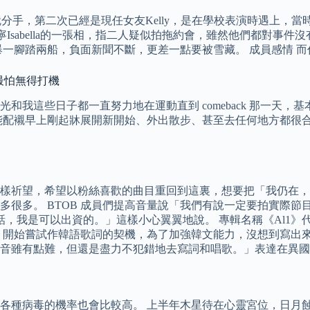
就分手，第二次已經是現任女友Kelly，是在學校表演時遇上，當
Isabella的一張相，指二人疑似拍拖約會，雖然他們都對事
爆一腳踏兩船，負面新聞不斷，更差一點要被雪藏。 成員感情 
V最怕無得打機
我這些日子都一直努力地在運動直到 comeback 那一天，
能配襯早上剛起牀展開新開始、外出散步、甚至去任何地方都很合
有同樣祈望，希望以粉絲喜歡的曲目重回到這裏，想要把「我仍在，這不
很多。 BTOB 成員們提高音量說「我們有說一定要拍實際節目
話，我是可以出資的。」這樣小心翼翼地說。 專輯名稱《Al1
E8透露，開始嘗試作韓語歌詞的契機，為了加強韓文能力，沒想到寫
音雖有點難，但還是盡力不犯錯地去寫詞和唱歌。」表達在異國
各種病毒的機率也會比較高。 上半年木星待在心靈宮位，日月