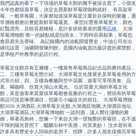
我們認真的看了一下現場的草莓大顆的幾乎被採去賣了，小朋友
今年也都採過草莓，決定去買新鮮草莓喫個夠就好。 有高架草
莓、一般草每園，大家都知道採草莓是注重於在採時的樂趣，通
常價格都會比整籃新鮮草莓還貴。 果型比豐香草莓更大，顏色
紅豔漂亮，且較容易種植，是許多烘焙業者的愛用
品種
。 大湖
草莓博物館 唯一的缺點就是怕雨水，下雨時容易裂果，草莓也
會容易失去香味。 為記錄國內的油氣開發歷史，中油公司在出
磺坑設置「油礦開發陳列館」是國內油氣資訊最詳盡的展覽館，
是學校戶外教學的必訪行程。
草莓文化館共有五層樓，一樓展售草莓商品紀念品與農特產品，
二、三樓有草莓生態介紹、大湖草莓文化發展史及草莓食用的方
式等介紹，四、五樓為餐廳與空中花園，遊客可享用美食、品
茗、喝咖啡、欣賞大湖山水風光。 位於苗栗大湖的草莓文化
館，算是遊客來苗栗採草莓都會規畫的行程之一，裡頭有的草莓
商品可說是琳瑯滿目，也吸引小編這次的前往。 大湖草莓博物
館2026 大湖酒莊,大湖草莓文化館,大湖酒莊地圖,大湖酒莊地址,
大湖草莓酒莊,大湖草莓博物館 一談到酒，讓人嚮往淺嚐的雅
緻，舉著高角杯，想像一下來自大湖一望無際的草莓田，在不溫
不惲的陽光普照下，醞釀出杯中美酒，何其美妙！ 汶水老街有
許多具有歷史令人回味的老房子、招牌，許多人朋友採摘完草莓