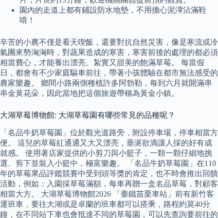
園內的走道上都有鋪設防水地墊，不用擔心泥濘沾滿鞋
唷！
辛苦的小農不僅是看天喫飯，還要對抗自然災害，像是寒流或冷
氣團來勢洶洶時，對蔬果造成的寒害，寒害前後的處理的都必須
相當費心，才能養出漂亮、紮實又甜美的飽滿草莓。 每當假
日，都會有不少家庭驅車前往，帶著小孩體驗在都市無法感受的
農家樂趣。 鄉間小路兩側種植許多阿勃勒，每到六月就開滿串
串金黃花朵，因此當地把這個旅遊帶稱為黃金小鎮。
大湖草莓博物館: 大湖草莓園有哪些常見的品種呢？
「名品牛奶草莓園」位於觀光道路旁，附設停車場，停車相當方
便。 這兒的草莓紅通通又大又漂亮，垂涎欲滴讓人採的好有成
就感。 使用著店家提供的小剪刀與小籃子，一顆一顆仔細地挑
選、剪下並裝入小籃中，極富樂趣。 「名品牛奶草莓園」在110
年的草莓果品評鑑競賽中受到頭等獎的肯定，也不時會推出回饋
活動，例如：入園採草莓滿額，每車再贈一盒名品草莓，對顧客
相當大方。 大湖草莓博物館2026 「臺鐵苗栗車站」前有新竹客
運班車，要往大湖或是卓蘭的班車都可以搭乘，路程約莫40分
鐘，在不同站下車也會抵達不同的草莓園，可以先查詢要前往的