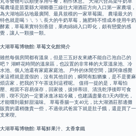
丸等食物可以順便享用午餐，稍作休息。 大湖六合高架牛奶草
莓農場是苗栗縣大湖鄉臺三線往大湖酒莊方向入口第一家農場，
為大湖地區佔地最廣闊、最具規模的一家草莓園。 農場最大的
特色就是喝ㄋㄟㄋㄟ長大的牛奶草莓，施肥時不惜成本使用牛奶
酵素，草莓果實特別香甜，果肉綿綿入口即化，頗有戀愛的感
覺，讓人一顆接一顆。
大湖草莓博物館: 草莓文化館簡介
雖然每個房間都有溫泉，但是三五好友來總不能自己泡自己的
吧？ 湖畔花時間的溫泉區，也設置的非常棒的大眾溫泉池、冷
水池、個人池還有家庭家庭池。 戶外的休閒空間，讓阿偉感覺
來這裡就是渡假的，沒有其他目的，瞬間有點猶豫，是不是要麻
煩店家，把我的下午茶送到這裡呢。 值得一提的是，草莓怕
壓、相當不容易保存，回家後，拔掉蒂頭、清洗乾淨後即可食
用，喫不完的一定要冰進冰箱冷藏，也建議盡量在3天內喫光，
才能嚐到最鮮甜滋味。 草莓香腸一支40元，比大湖酒莊那邊攤
販賣的還稍微貴一些，不過依武爸當下就是肚子餓，還是買了一
支來喫。
大湖草莓博物館: 草莓鮮果汁、太香拿鐵