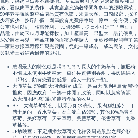
寬敞，採起草莓亦不顯擁擠。 草莓最吸引人的莫過於甜度和口
感，看似簡單的農作，其實處處充滿著學問和多年的經驗累積，
50年老字號國際草莓園品質有保證，果實大顆、口感綿密，採多
少秤多少、按斤計價，園區設有免費停車場，停車十分方便，搭
公車也可以到，相當便利。 民國68年，從日本引進了「春香」
品種，由於它12月即能採收，加上產量高，果型大，品質優良，
深受農友喜愛，草莓栽種的面積逐年擴大，並於幾年後開辦了第
一家開放採草莓採果觀光農園，從此一舉成名，成為農業、文化
與觀光三者結合最佳的範例。
農場最大的特色就是喝ㄋㄟㄋㄟ長大的牛奶草莓，施肥時
不惜成本使用牛奶酵素，草莓果實特別香甜，果肉綿綿入
口即化，頗有戀愛的感覺，讓人一顆接一顆。
大湖草莓博物館 大湖酒莊的成立，是由大湖地區農會 積極
推動，因應政府「一鄉一休閒」政策，同時以農會資源，
為大湖地區增加觀光農特產品的收益。
A3：大湖草莓特色，以果形如水滴狀、果肉鮮紅多汁、口
感十足的「香水草莓」為主流主佔90%，其他10%為豐香
草莓、美姬草莓、天來草莓、美豐草莓、優雪草莓、九香
草莓等。
2F放映室：不定期播放草莓文化館及周邊景點之簡介影
片，片長約15分鐘，歡迎機關團體提前預約觀賞。