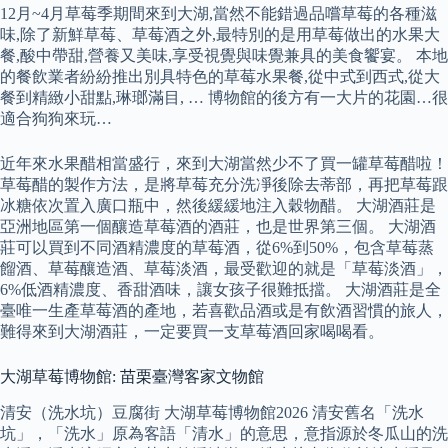
12月~4月草莓季期間來到大湖,當然不能錯過品嚐草莓的各種滋
味,除了新鮮草莓、草莓酒之外,最特別的是用草莓做出的水果大
餐,酸中帶甜,營養又美味,享受視覺與味覺兼具的美食饗宴。 本地
的餐飲業者紛紛推出別具特色的草莓水果餐,從中式到西式,從大
餐到精緻小甜點,琳瑯滿目, … 博物館的後方有一大片的花園…很
適合狗狗來玩…
近年來水果醋相當盛行，來到大湖當然少不了買一罐草莓醋啦！
草莓醋的製作方法，是將草莓充分洗凈後除去蒂部，再把草莓跟
冰糖依次置入廣口瓶中，然後緩緩地注入穀物醋。 大湖酒莊是
亞洲地區第一個釀造草莓酒的酒莊，也是世界第三個。 大湖酒
莊可以買到不同酒精濃度的草莓酒，從6%到50%，包含草莓蒸
餾酒、草莓釀造酒、草莓淡酒，最受歡迎的就是「草莓淡酒」，
6%低酒精濃度、香甜酒味，讓女孩子很難抵擋。 大湖酒莊是全
臺唯一生產草莓酒的產地，若喜歡品酒或是有飲酒習慣的旅人，
難得來到大湖酒莊，一定要買一支草莓酒回家喝喝看。
大湖草莓博物館: 苗栗臺灣客家文物館
清安（洗水坑）豆腐街 大湖草莓博物館2026 清安舊名「洗水
坑」，「洗水」原為客語「清水」的意思，意指源於冬瓜山的洗