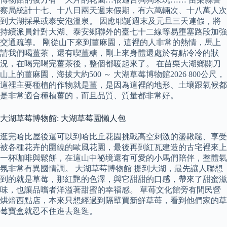
察局統計十七、十八日兩天週末假期，有六萬輛次、十八萬人次
到大湖採果或泰安泡溫泉。 因應耶誕週末及元旦三天連假，將
持續派員針對大湖、泰安鄉聯外的臺七十二線等易壅塞路段加強
交通疏導。 剛從山下來到薑麻園，這裡的人非常的熱情，馬上
請我們喝薑茶，還有喫薑糖，剛上來身體還處於有點冷冷的狀
況，在喝完喝完薑茶後，整個都暖起來了。 在苗栗大湖鄉關刀
山上的薑麻園，海拔大約500 ～ 大湖草莓博物館2026 800公尺，
這裡主要種植的作物就是薑，是因為這裡的地形、土壤跟氣候都
是非常適合種植薑的，而且品質、質量都非常好。
大湖草莓博物館: 大湖草莓園懶人包
逛完哈比屋後還可以到哈比丘花園挑戰高空刺激的盪鞦韆、享受
被各種花卉的圍繞的歐風花園，最後再到紅瓦建造的古宅裡來上
一杯咖啡與鬆餅，在這山中祕境還有可愛的小馬們陪伴，整體氣
氛非常有異國情調。 大湖草莓博物館 提到大湖，最先讓人聯想
到的就是草莓，那紅艷的色澤，與它甜甜的口感，帶來了甜蜜滋
味，也讓品嚐者洋溢著甜蜜的幸福感。 草苺文化館旁有間民營
烘焙西點店，本來只想經過到隔壁買新鮮草苺，看到他們家的草
莓寶盒就忍不住進去逛逛。