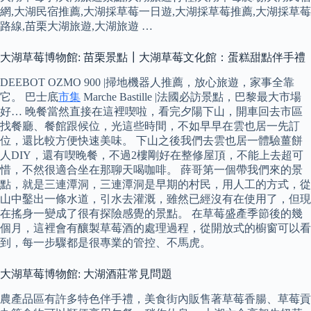
網,大湖民宿推薦,大湖採草莓一日遊,大湖採草莓推薦,大湖採草莓
路線,苗栗大湖旅遊,大湖旅遊 …
大湖草莓博物館: 苗栗景點┃大湖草莓文化館：蛋糕甜點伴手禮
DEEBOT OZMO 900 |掃地機器人推薦，放心旅遊，家事全靠
它。 巴士底
市集
Marche Bastille |法國必訪景點，巴黎最大市場
好… 晚餐當然直接在這裡喫啦，看完夕陽下山，開車回去市區
找餐廳、餐館跟候位，光這些時間，不如早早在雲也居一先訂
位，還比較方便快速美味。 下山之後我們去雲也居一體驗薑餅
人DIY，還有喫晚餐，不過2樓剛好在整修屋頂，不能上去超可
惜，不然很適合坐在那聊天喝咖啡。 薛哥第一個帶我們來的景
點，就是三連潭洞，三連潭洞是早期的村民，用人工的方式，從
山中鑿出一條水道，引水去灌溉，雖然已經沒有在使用了，但現
在搖身一變成了很有探險感覺的景點。 在草莓盛產季節後的幾
個月，這裡會有釀製草莓酒的處理過程，從開放式的櫥窗可以看
到，每一步驟都是很專業的管控、不馬虎。
大湖草莓博物館: 大湖酒莊常見問題
農產品區有許多特色伴手禮，美食街內販售著草莓香腸、草莓貢