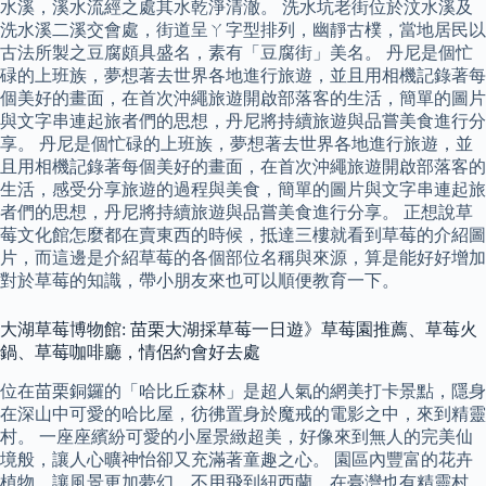
水溪，溪水流經之處其水乾淨清澈。 洗水坑老街位於汶水溪及
洗水溪二溪交會處，街道呈ㄚ字型排列，幽靜古樸，當地居民以
古法所製之豆腐頗具盛名，素有「豆腐街」美名。 丹尼是個忙
碌的上班族，夢想著去世界各地進行旅遊，並且用相機記錄著每
個美好的畫面，在首次沖繩旅遊開啟部落客的生活，簡單的圖片
與文字串連起旅者們的思想，丹尼將持續旅遊與品嘗美食進行分
享。 丹尼是個忙碌的上班族，夢想著去世界各地進行旅遊，並
且用相機記錄著每個美好的畫面，在首次沖繩旅遊開啟部落客的
生活，感受分享旅遊的過程與美食，簡單的圖片與文字串連起旅
者們的思想，丹尼將持續旅遊與品嘗美食進行分享。 正想說草
莓文化館怎麼都在賣東西的時候，抵達三樓就看到草莓的介紹圖
片，而這邊是介紹草莓的各個部位名稱與來源，算是能好好增加
對於草莓的知識，帶小朋友來也可以順便教育一下。
大湖草莓博物館: 苗栗大湖採草莓一日遊》草莓園推薦、草莓火
鍋、草莓咖啡廳，情侶約會好去處
位在苗栗銅鑼的「哈比丘森林」是超人氣的網美打卡景點，隱身
在深山中可愛的哈比屋，彷彿置身於魔戒的電影之中，來到精靈
村。 一座座繽紛可愛的小屋景緻超美，好像來到無人的完美仙
境般，讓人心曠神怡卻又充滿著童趣之心。 園區內豐富的花卉
植物，讓風景更加夢幻，不用飛到紐西蘭，在臺灣也有精靈村