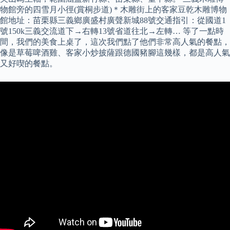
物館旁的四雪月小徑(賞桐步道)＊木雕街上的客家豆乾木雕博物
館地址：苗栗縣三義鄉廣盛村廣聲新城88號交通指引：從國道1
號150k三義交流道下→右轉13號省道往北→左轉… 等了一點時
間，我們的美食上桌了，這次我們點了他們非常高人氣的餐點，
像是草莓啤酒雞、客家小炒披薩跟德國豬腳這幾樣，都是高人氣
又好喫的餐點。