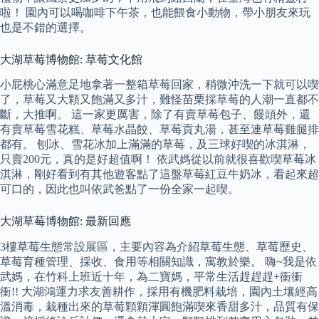
啦！ 園內可以喝咖啡下午茶，也能餵食小動物，帶小朋友來玩
也是不錯的選擇。
大湖草莓博物館: 草莓文化館
小屁桃心滿意足地拿著一整箱草莓回家，稍微沖洗一下就可以喫
了，草莓又大顆又飽滿又多汁，難怪苗栗採草莓的人潮一直都不
斷，大推啊。 這一家更厲害，除了有賣草莓包子、饅頭外，還
有賣草莓雪花糕、草莓水晶餃、草莓貢丸湯，甚至連草莓雞腿排
都有。 刨冰、雪花冰加上滿滿的草莓，及三球好喫的冰淇淋，
只賣200元，真的是好超值啊！ 依武媽從以前就很喜歡喫草莓冰
淇淋，剛好看到有其他遊客點了這盤草莓紅豆牛奶冰，看起來超
可口的，因此也叫依武爸點了一份全家一起喫。
大湖草莓博物館: 最新回應
3樓草莓生態常設展區，主要內容為介紹草莓生態、草莓歷史、
草莓育種管理、採收、食用等相關知識，寓教於樂。 嗨~我是依
武媽，在竹科上班近十年，為二寶媽，平常生活趕趕趕+衝衝
衝!! 大湖鴻運力求友善耕作，採用有機肥料栽培，園內土壤經高
溫消毒，栽種出來的草莓顆顆渾圓飽滿喫來香甜多汁，品質有保