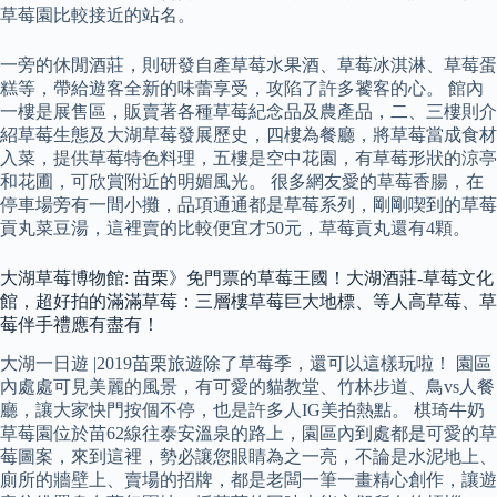
草莓園比較接近的站名。
一旁的休閒酒莊，則研發自產草莓水果酒、草莓冰淇淋、草莓蛋
糕等，帶給遊客全新的味蕾享受，攻陷了許多饕客的心。 館內
一樓是展售區，販賣著各種草莓紀念品及農產品，二、三樓則介
紹草莓生態及大湖草莓發展歷史，四樓為餐廳，將草莓當成食材
入菜，提供草莓特色料理，五樓是空中花園，有草莓形狀的涼亭
和花圃，可欣賞附近的明媚風光。 很多網友愛的草莓香腸，在
停車場旁有一間小攤，品項通通都是草莓系列，剛剛喫到的草莓
貢丸菜豆湯，這裡賣的比較便宜才50元，草莓貢丸還有4顆。
大湖草莓博物館: 苗栗》免門票的草莓王國！大湖酒莊-草莓文化
館，超好拍的滿滿草莓：三層樓草莓巨大地標、等人高草莓、草
莓伴手禮應有盡有！
大湖一日遊 |2019苗栗旅遊除了草莓季，還可以這樣玩啦！ 園區
內處處可見美麗的風景，有可愛的貓教堂、竹林步道、鳥vs人餐
廳，讓大家快門按個不停，也是許多人IG美拍熱點。 棋琦牛奶
草莓園位於苗62線往泰安溫泉的路上，園區內到處都是可愛的草
莓圖案，來到這裡，勢必讓您眼睛為之一亮，不論是水泥地上、
廁所的牆壁上、賣場的招牌，都是老闆一筆一畫精心創作，讓遊