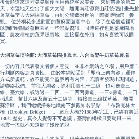
後會順道來這裡晃晃順便享用傳統客家美食。 來到苗栗的第二
天，幸運地天空出了個大太陽，離開南莊源寶山莊後便計畫先趁
著草莓季去大湖採草莓，再到公館鄉附近的「陶瓷博物館」參
觀。 位於桐花步道對面的薑麻園遊客中心，除了在這個這裡可
以詢問到關於薑麻園的一些景點資訊，同時這裡也是薑麻園地
區，農友種植的蔬果販賣地，直接擺在外頭，如有喜歡可以購
買。
大湖草莓博物館: 大湖草莓園推薦 #1 六合高架牛奶草莓農場
一切內容只代表發文者個人意見，並非本網站之立場，用戶應自
行判斷內容之真實性。 由於本網站受到「即時上傳內容」運作
方式所規範，故不能完全監察所有內容，若讀者發現出現問題，
請聯絡我們。 前往大湖者，除利用臺七十二線，也可走臺三
線、臺六線，或透過一二四、一二四丙縣道、一三○縣道、一四
○縣道、苗廿六線及苗五十二線等，轉接臺三線採草莓。 離開
蘇活區 ，我們繼續搭乘地鐵南下參觀知名景點—「布魯克林大
橋（Brooklyn Bridge）」。 這座大橋於1883年完工，已經有將近
130年歷史，真令人覺得不可思議，臺灣的橋樑只要颱風一來、
地震一搖就不知道斷了幾座的說。
博物館的後方有一大片的花園…很適合狗狗來玩…… 苗栗縣警