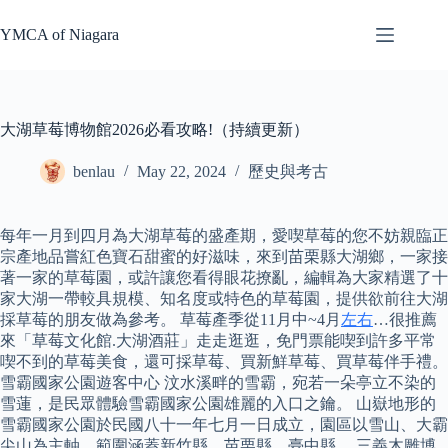
Skip
to
YMCA of Niagara
content
大湖草莓博物館2026必看攻略!（持續更新）
benlau
May 22, 2024
歷史與考古
每年一月到四月為大湖草莓的盛產期，愛喫草莓的您不妨親臨正
宗產地品嘗紅色寶石甜蜜的好滋味，來到苗栗縣大湖鄉，一家接
著一家的草莓園，或許讓您看得眼花撩亂，編輯為大家精選了十
家大湖一帶較具規模、知名度或特色的草莓園，提供欲前往大湖
採草莓的朋友做為參考。 草莓產季從11月中~4月
左右
…很推薦
來「草莓文化館.大湖酒莊」走走逛逛，免門票能喫到許多平常
喫不到的草莓美食，還可採草莓、買新鮮草莓、買草莓伴手禮。
雪霸國家公園遊客中心 汶水溪畔的雪霸，宛若一朵亭立不染的
雪蓮，是民眾體驗雪霸國家公園雄麗的入口之鑰。 山嶽地形的
雪霸國家公園於民國八十一年七月一日成立，園區以雪山、大霸
尖山為主軸，範圍涵蓋新竹縣、苗栗縣、臺中縣。 三義木雕博