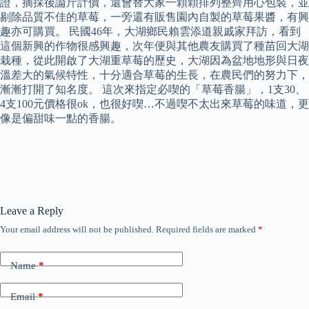
證，摘採後論斤計價，還會替大家一顆顆排列整齊用心包裝，並
剔除品質不佳的草莓，一旁還有販售園內自製的草莓果醬，有興
趣亦可購買。 民國46年，大湖鄉民賴雲添道親戚家拜訪，看到
這個新興的作物很感興趣，次年便與其他農友購買了種苗回大湖
栽種，從此開啟了大湖重草莓的歷史，大湖因為盆地地形與日夜
溫差大的氣候特性，十分適合草莓的生長，在農民們的努力下，
漸漸打開了知名度。 這次來指定必喫的「草莓香腸」，1支30、
4支100元價格很ok，也很好喫…不過喫不太出來草莓的味道，更
像是偏甜味一點的香腸。
Leave a Reply
Your email address will not be published.
Required fields are marked
*
Name
*
Email
*