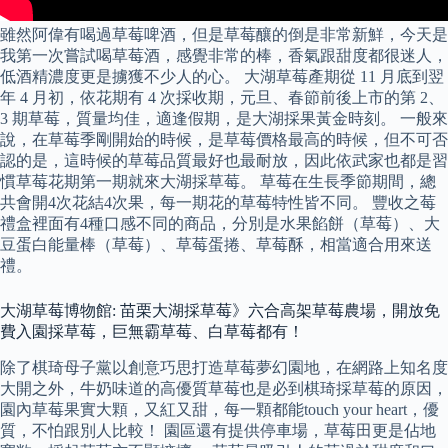
雖然阿偉有喝過草莓啤酒，但是草莓釀的倒是非常新鮮，今天是
我第一次嘗試喝草莓酒，感覺非常的棒，香氣跟甜度都很迷人，
低酒精濃度更是擄獲不少人的心。 大湖草莓產期從 11 月底到翌
年 4 月初，依花期有 4 次採收期，元旦、春節前後上市的第 2、
3 期草莓，質量均佳，適逢假期，是大湖採果黃金時刻。 一般來
說，在草莓季剛開始的時候，是草莓價格最高的時候，但不可否
認的是，這時候的草莓品質最好也最耐放，因此依武家也都是習
慣草莓花期第一期就來大湖採草莓。 草莓在生長季節期間，總
共會開4次花結4次果，每一期花的草莓特性皆不同。 豐收之莓
禮盒裡面有4種口感不同的商品，分別是水果餡餅（草莓）、大
豆蛋白能量棒（草莓）、草莓蛋捲、草莓酥，相當適合用來送
禮。
大湖草莓博物館: 苗栗大湖採草莓》六合高架草莓農場，開放免
費入園採草莓，巨無霸草莓、白草莓都有！
除了棋琦母子黨以創意巧思打造草莓夢幻園地，在網路上知名度
大開之外，牛奶味道的高優質草莓也是必到棋琦採草莓的原因，
園內草莓果實大顆，又紅又甜，每一顆都能touch your heart，優
質，不怕跟別人比較！ 園區還有提供停車場，草莓田更是佔地