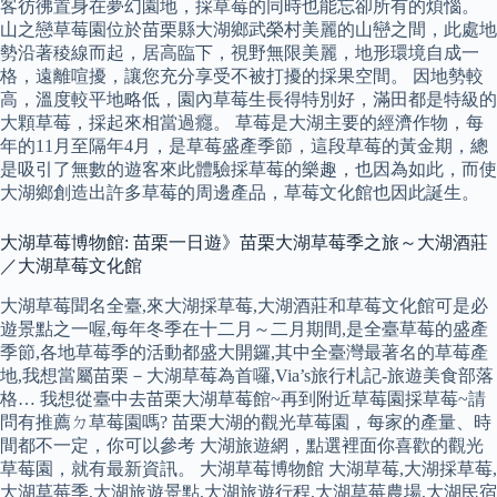
客彷彿置身在夢幻園地，採草莓的同時也能忘卻所有的煩惱。
山之戀草莓園位於苗栗縣大湖鄉武榮村美麗的山巒之間，此處地
勢沿著稜線而起，居高臨下，視野無限美麗，地形環境自成一
格，遠離喧擾，讓您充分享受不被打擾的採果空間。 因地勢較
高，溫度較平地略低，園內草莓生長得特別好，滿田都是特級的
大顆草莓，採起來相當過癮。 草莓是大湖主要的經濟作物，每
年的11月至隔年4月，是草莓盛產季節，這段草莓的黃金期，總
是吸引了無數的遊客來此體驗採草莓的樂趣，也因為如此，而使
大湖鄉創造出許多草莓的周邊產品，草莓文化館也因此誕生。
大湖草莓博物館: 苗栗一日遊》苗栗大湖草莓季之旅～大湖酒莊
／大湖草莓文化館
大湖草莓聞名全臺,來大湖採草莓,大湖酒莊和草莓文化館可是必
遊景點之一喔,每年冬季在十二月～二月期間,是全臺草莓的盛產
季節,各地草莓季的活動都盛大開鑼,其中全臺灣最著名的草莓產
地,我想當屬苗栗－大湖草莓為首囉,Via’s旅行札記-旅遊美食部落
格… 我想從臺中去苗栗大湖草莓館~再到附近草莓園採草莓~請
問有推薦ㄉ草莓園嗎? 苗栗大湖的觀光草莓園，每家的產量、時
間都不一定，你可以參考 大湖旅遊網，點選裡面你喜歡的觀光
草莓園，就有最新資訊。 大湖草莓博物館 大湖草莓,大湖採草莓,
大湖草莓季,大湖旅遊景點,大湖旅遊行程,大湖草莓農場,大湖民宿